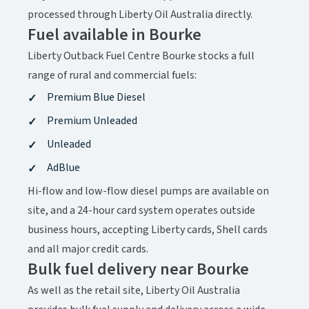
processed through Liberty Oil Australia directly.​​​​‌ ‍ ​‍​‍‌‍ ‌ ​‍‌‍‍‌‌‍‌ ‌‍‍‌‌‍ ‍​‍​‍​ ‍‍​‍​‍‌ ​ ‌‍​‌‌‍ ‍‌‍‍‌‌ ‌​‌ ‍‌​‍ ‍‌‍‍‌‌‍ ​‍​‍​‍ ​​‍​‍‌‍‍​‌ ​‍‌‍‌‌‌‍‌‍​‍​‍​ ‍‍​‍​‍‌‍‍​‌ ‌​‌ ‌​‌ ​​‌ ​ ​ ‍‍​‍ ​‍ ‌‍ ​‌‍‍‌‌‍​‍‌‍‌‌‌ ​‍‌ ‌​‌ ‍‌​‍ ‌‌ ​ ‌ ‌​‌ ‌‌‌‍‌​‌‍‍‌‌‍ ​‍ ‍‌ ‌‍‌‍‌‌‌ ​‍‌‍​ ‌‍‌‌‌‍ ​​‍ ‍‌‍​‌‌ ​​‌ ​​​‍ ‌‍‍‌‌‍ ‍‌ ‌​‌‍‌‌‌‍ ‍‌ ‌​​‍ ‌‍‌‌‌‍‌​‌‍‍‌‌ ‌​​‍ ‌‍ ‌‌‍ ‌‍‌​‌‍‌‌​ ‌‌ ​​‌ ​‍‌‍‌‌‌ ​ ‌‍‌‌‌‍ ‍‌ ‌​‌‍​‌‌ ‌​‌‍‍‌‌‍ ‌‍ ‍​ ‍ ‌‍‍‌‌‍‌​​ ‌‌‍​‌​ ‍​‌‍​‍‌‍‌‌‌‍​‌​ ​‍‌‍​ ​ ‍‌​‍ ‌‌‍‌​​ ‌‌​ ‌‌​ ‌​​‍ ‌​ ‌​​ ‌‍​ ‍​‌‍‌‍​‍ ‌‌‍​‌‌‍​‌​ ‌‍​ ‍​​‍ ‌​ ‌‍‌‍​ ‌‍‌‌​ ​ ​ ‌‌​ ‌‌‌‍​‍‌‍​‍​ ‌​​ ‌‍‌‍​‌‌‍​‌​ ‍ ‌ ‌​‌ ‍‌‌ ​​‌‍‌‌​ ‌‌‍​‌‌ ​‍‌ ‌​‌‍‍‌‌‍​ ‌‍ ​‌‍‌‌​ ‍ ‌ ​​‌‍​‌‌ ‌​‌‍‍​​ ‌‌‍​ ‌‍ ‌‍ ‍‌ ‌​‌‍‌‌‌‍ ‍‌ ‌​‌​ ‌‌‍​‌‌ ‌​‌ ​‍‌‍‍‌‌ ‍​​‍‌‌​ ‌‌‌​​‍‌‌ ‌‍‍ ‌‍‌‌‌ ‍‌​‍‌‌​ ​ ‌​‌​​‍‌‌​ ​ ‌​‌​​‍‌‌​ ​‍​ ​‍‌‍‌‌​ ​​​ ​‍‌‍‌‌​ ‍​‌‍‌‌‌‍​‍​ ‌​‌‍​‌​ ​​​ ‌‍‌‍​‍​‍‌‌​ ​‍​ ​‍​‍‌‌​ ‌‌‌​‌​​‍ ‍‌‍​ ‌‍ ‌‍ ‍‌ ‌​‌‍‌‌‌‍ ‍‌ ‌​​‍‌‌​ ‌‌‌​​‍‌‌ ‌‍‍ ‌‍‌‌‌ ‍‌​‍‌‌​ ​ ‌​‌​​‍‌‌​ ​ ‌​‌​​‍‌‌​ ​‍​ ​‍‌‍​‍​ ‌‍​ ‌‌​ ‌ ‌‍​ ‌‍​‍‌‍​‍​ ​‍​ ​‌​ ‍​‌‍​‍​ ​​​‍‌‌​ ​‍​ ​‍​‍‌‌​ ‌‌‌​‌​​‍ ‍‌‍​ ‌‍‍​‌‍‍‌‌‍ ​‌‍‌​‌ ​‍‌‍‌‌‌‍ ‍​‍‌‌​ ‌‌‌​​‍‌‌ ‌‍‍ ‌‍‌‌‌ ‍‌​‍‌‌​ ​ ‌​‌​​‍‌‌​ ​ ‌​‌​​‍‌‌​ ​‍​ ​‍​ ‌ ​ ​‌​ ‌‍​ ‍​‌‍‌‍‌‍​ ​ ‍​​ ​​​ ​‌​ ‍‌‌‍​ ‌‍​ ​‍‌‌​ ​‍​ ​‍​‍‌‌​ ‌‌‌​‌​​‍ ‍‌ ‌​‌‍‌‌‌ ‍​‌ ‌​​ ‌‍​‍‌‍​‌‌ ​ ‌‍‌‌‌‌‌‌‌ ​‍‌‍ ​​ ‌‌‍‍​‌ ‌​‌ ‌​‌ ​​‌ ​ ​‍‌‌​ ​ ‌​​‌​‍‌‌​ ​‍‌​‌‍​‍‌‌​ ​‍‌​‌‍‌‍ ​‌‍‍‌‌‍​‍‌‍‌‌‌ ​‍‌ ‌​‌ ‍‌​‍ ‌‌ ​ ‌ ‌​‌ ‌‌‌‍‌​‌‍‍‌‌‍ ​‍ ‍‌ ‌‍‌‍‌‌‌ ​‍‌‍​ ‌‍‌‌‌‍ ​​‍ ‍‌‍​‌‌ ​​‌ ​​​‍‌‍‌‍‍‌‌‍‌​​ ‌‌‍​‌​ ‍​‌‍​‍‌‍‌‌‌‍​‌​ ​‍‌‍​ ​ ‍‌​‍ ‌‌‍‌​​ ‌‌​ ‌‌​ ‌​​‍ ‌​ ‌​​ ‌‍​ ‍​‌‍‌‍​‍ ‌‌‍​‌‌‍​‌​ ‌‍​ ‍​​‍ ‌​ ‌‍‌‍​ ‌‍‌‌​ ​ ​ ‌‌​ ‌‌‌‍​‍‌‍​‍​ ‌​​ ‌‍‌‍​‌‌‍​‌​‍‌‍‌ ‌​‌ ‍‌‌ ​​‌‍‌‌​ ‌‌‍​‌‌ ​‍‌ ‌​‌‍‍‌‌‍​ ‌‍ ​‌‍‌‌​‍‌‍‌ ​​‌‍​‌‌ ‌​‌‍‍​​ ‌‌‍​ ‌‍ ‌‍ ‍‌ ‌​‌‍‌‌‌‍ ‍‌ ‌​‌​ ‌‌‍​‌‌ ‌​‌ ​‍‌‍‍‌‌ ‍​​‍‌‌​ ‌‌‌​​‍‌‌ ‌‍‍ ‌‍‌‌‌ ‍‌​‍‌‌​ ​ ‌​‌​​‍‌‌​ ​ ‌​‌​​‍‌‌​ ​‍​ ​‍‌‍‌‌​ ​​​ ​‍‌‍‌‌​ ‍​‌‍‌‌‌‍​‍​ ‌​‌‍​‌​ ​​​ ‌‍‌‍​‍​‍‌‌​ ​‍​ ​‍​‍‌‌​ ‌‌‌​‌​​‍ ‍‌‍​ ‌‍ ‌‍ ‍‌ ‌​‌‍‌‌‌‍ ‍‌ ‌​​‍‌‌​ ‌‌‌​​‍‌‌ ‌‍‍ ‌‍‌‌‌ ‍‌​‍‌‌​ ​ ‌​‌​​‍‌‌​ ​ ‌​‌​​‍‌‌​ ​‍​ ​‍‌‍​‍​ ‌‍​ ‌‌​ ‌ ‌‍​ ‌‍​‍‌‍​‍​ ​‍​ ​‌​ ‍​‌‍​‍​ ​​​‍‌‌​ ​‍​ ​‍​‍‌‌​ ‌‌‌​‌​​‍ ‍‌‍​ ‌‍‍​‌‍‍‌‌‍ ​‌‍‌​‌ ​‍‌‍‌‌‌‍ ‍​‍‌‌​ ‌‌‌​​‍‌‌ ‌‍‍ ‌‍‌‌‌ ‍‌​‍‌‌​ ​ ‌​‌​​‍‌‌​ ​ ‌​‌​​‍‌‌​ ​‍​ ​‍​ ‌ ​ ​‌​ ‌‍​ ‍​‌‍‌‍‌‍​ ​ ‍​​ ​​​ ​‌​ ‍‌‌‍​ ‌‍​ ​‍‌‌​ ​‍​ ​‍​‍‌‌​ ‌‌‌​‌​​‍ ‍‌ ‌​‌‍‌‌‌ ‍​‌ ‌​​‍‌‍‌ ​​‌‍‌‌‌ ​‍‌ ​ ‌ ​​‌‍‌‌‌‍​ ‌ ‌​‌‍‍‌‌ ‌‍‌‍‌‌​ ‌‌ ​​‌ ‌‌‌‍​‍‌‍ ​‌‍‍‌‌ ​ ‌‍‍​‌‍‌‌‌‍‌​​‍​‍‌ ‌
Fuel available in Bourke​​​​‌ ‍ ​‍​‍‌‍ ‌ ​‍‌‍‍‌‌‍‌ ‌‍‍‌‌‍ ‍​‍​‍​ ‍‍​‍​‍‌ ​ ‌‍​‌‌‍ ‍‌‍‍‌‌ ‌​‌ ‍‌​‍ ‍‌‍‍‌‌‍ ​‍​‍​‍ ​​‍​‍‌‍‍​‌ ​‍‌‍‌‌‌‍‌‍​‍​‍​ ‍‍​‍​‍‌‍‍​‌ ‌​‌ ‌​‌ ​​‌ ​ ​ ‍‍​‍ ​‍ ‌‍ ​‌‍‍‌‌‍​‍‌‍‌‌‌ ​‍‌ ‌​‌ ‍‌​‍ ‌‌ ​ ‌ ‌​‌ ‌‌‌‍‌​‌‍‍‌‌‍ ​‍ ‍‌ ‌‍‌‍‌‌‌ ​‍‌‍​ ‌‍‌‌‌‍ ​​‍ ‍‌‍​‌‌ ​​‌ ​​​‍ ‌‍‍‌‌‍ ‍‌ ‌​‌‍‌‌‌‍ ‍‌ ‌​​‍ ‌‍‌‌‌‍‌​‌‍‍‌‌ ‌​​‍ ‌‍ ‌‌‍ ‌‍‌​‌‍‌‌​ ‌‌ ​​‌ ​‍‌‍‌‌‌ ​ ‌‍‌‌‌‍ ‍‌ ‌​‌‍​‌‌ ‌​‌‍‍‌‌‍ ‌‍ ‍​ ‍ ‌‍‍‌‌‍‌​​ ‌‌‍​‌​ ‍​‌‍​‍‌‍‌‌‌‍​‌​ ​‍‌‍​ ​ ‍‌​‍ ‌‌‍‌​​ ‌‌​ ‌‌​ ‌​​‍ ‌​ ‌​​ ‌‍​ ‍​‌‍‌‍​‍ ‌‌‍​‌‌‍​‌​ ‌‍​ ‍​​‍ ‌​ ‌‍‌‍​ ‌‍‌‌​ ​ ​ ‌‌​ ‌‌‌‍​‍‌‍​‍​ ‌​​ ‌‍‌‍​‌‌‍​‌​ ‍ ‌ ‌​‌ ‍‌‌ ​​‌‍‌‌​ ‌‌‍​‌‌ ​‍‌ ‌​‌‍‍‌‌‍​ ‌‍ ​‌‍‌‌​ ‍ ‌ ​​‌‍​‌‌ ‌​‌‍‍​​ ‌‌‍​ ‌‍ ‌‍ ‍‌ ‌​‌‍‌‌‌‍ ‍‌ ‌​‌​ ‌‌‍​‌‌ ‌​‌ ​‍‌‍‍‌‌ ‍​​‍‌‌​ ‌‌‌​​‍‌‌ ‌‍‍ ‌‍‌‌‌ ‍‌​‍‌‌​ ​ ‌​‌​​‍‌‌​ ​ ‌​‌​​‍‌‌​ ​‍​ ​‍‌‍‌‌​ ​​​ ​‍‌‍‌‌​ ‍​‌‍‌‌‌‍​‍​ ‌​‌‍​‌​ ​​​ ‌‍‌‍​‍​‍‌‌​ ​‍​ ​‍​‍‌‌​ ‌‌‌​‌​​‍ ‍‌‍​ ‌‍ ‌‍ ‍‌ ‌​‌‍‌‌‌‍ ‍‌ ‌​​‍‌‌​ ‌‌‌​​‍‌‌ ‌‍‍ ‌‍‌‌‌ ‍‌​‍‌‌​ ​ ‌​‌​​‍‌‌​ ​ ‌​‌​​‍‌‌​ ​‍​ ​‍​ ‌​​ ​‍​ ​‌​ ​‍​ ‍‌​ ‌ ​ ‍​‌‍‌‌​ ​ ‌‍‌​​ ​‍‌‍‌‍​‍‌‌​ ​‍​ ​‍​‍‌‌​ ‌‌‌​‌​​‍ ‍‌‍​ ‌‍‍​‌‍‍‌‌‍ ​‌‍‌​‌ ​‍‌‍‌‌‌‍ ‍​‍‌‌​ ‌‌‌​​‍‌‌ ‌‍‍ ‌‍‌‌‌ ‍‌​‍‌‌​ ​ ‌​‌​​‍‌‌​ ​ ‌​‌​​‍‌‌​ ​‍​ ​‍​ ‌‌​ ​​‌‍‌‍‌‍​ ​ ‌‌‌‍‌​​ ‌ ‌‍​‌​ ‌‌​ ‌ ‌‍​‌‌‍​‍​‍‌‌​ ​‍​ ​‍​‍‌‌​ ‌‌‌​‌​​‍ ‍‌ ‌​‌‍‌‌‌ ‍​‌ ‌​​ ‌‍​‍‌‍​‌‌ ​ ‌‍‌‌‌‌‌‌‌ ​‍‌‍ ​​ ‌‌‍‍​‌ ‌​‌ ‌​‌ ​​‌ ​ ​‍‌‌​ ​ ‌​​‌​‍‌‌​ ​‍‌​‌‍​‍‌‌​ ​‍‌​‌‍‌‍ ​‌‍‍‌‌‍​‍‌‍‌‌‌ ​‍‌ ‌​‌ ‍‌​‍ ‌‌ ​ ‌ ‌​‌ ‌‌‌‍‌​‌‍‍‌‌‍ ​‍ ‍‌ ‌‍‌‍‌‌‌ ​‍‌‍​ ‌‍‌‌‌‍ ​​‍ ‍‌‍​‌‌ ​​‌ ​​​‍‌‍‌‍‍‌‌‍‌​​ ‌‌‍​‌​ ‍​‌‍​‍‌‍‌‌‌‍​‌​ ​‍‌‍​ ​ ‍‌​‍ ‌‌‍‌​​ ‌‌​ ‌‌​ ‌​​‍ ‌​ ‌​​ ‌‍​ ‍​‌‍‌‍​‍ ‌‌‍​‌‌‍​‌​ ‌‍​ ‍​​‍ ‌​ ‌‍‌‍​ ‌‍‌‌​ ​ ​ ‌‌​ ‌‌‌‍​‍‌‍​‍​ ‌​​ ‌‍‌‍​‌‌‍​‌​‍‌‍‌ ‌​‌ ‍‌‌ ​​‌‍‌‌​ ‌‌‍​‌‌ ​‍‌ ‌​‌‍‍‌‌‍​ ‌‍ ​‌‍‌‌​‍‌‍‌ ​​‌‍​‌‌ ‌​‌‍‍​​ ‌‌‍​ ‌‍ ‌‍ ‍‌ ‌​‌‍‌‌‌‍ ‍‌ ‌​‌​ ‌‌‍​‌‌ ‌​‌ ​‍‌‍‍‌‌ ‍​​‍‌‌​ ‌‌‌​​‍‌‌ ‌‍‍ ‌‍‌‌‌ ‍‌​‍‌‌​ ​ ‌​‌​​‍‌‌​ ​ ‌​‌​​‍‌‌​ ​‍​ ​‍‌‍‌‌​ ​​​ ​‍‌‍‌‌​ ‍​‌‍‌‌‌‍​‍​ ‌​‌‍​‌​ ​​​ ‌‍‌‍​‍​‍‌‌​ ​‍​ ​‍​‍‌‌​ ‌‌‌​‌​​‍ ‍‌‍​ ‌‍ ‌‍ ‍‌ ‌​‌‍‌‌‌‍ ‍‌ ‌​​‍‌‌​ ‌‌‌​​‍‌‌ ‌‍‍ ‌‍‌‌‌ ‍‌​‍‌‌​ ​ ‌​‌​​‍‌‌​ ​ ‌​‌​​‍‌‌​ ​‍​ ​‍​ ‌​​ ​‍​ ​‌​ ​‍​ ‍‌​ ‌ ​ ‍​‌‍‌‌​ ​ ‌‍‌​​ ​‍‌‍‌‍​‍‌‌​ ​‍​ ​‍​‍‌‌​ ‌‌‌​‌​​‍ ‍‌‍​ ‌‍‍​‌‍‍‌‌‍ ​‌‍‌​‌ ​‍‌‍‌‌‌‍ ‍​‍‌‌​ ‌‌‌​​‍‌‌ ‌‍‍ ‌‍‌‌‌ ‍‌​‍‌‌​ ​ ‌​‌​​‍‌‌​ ​ ‌​‌​​‍‌‌​ ​‍​ ​‍​ ‌‌​ ​​‌‍‌‍‌‍​ ​ ‌‌‌‍‌​​ ‌ ‌‍​‌​ ‌‌​ ‌ ‌‍​‌‌‍​‍​‍‌‌​ ​‍​ ​‍​‍‌‌​ ‌‌‌​‌​​‍ ‍‌ ‌​‌‍‌‌‌ ‍​‌ ‌​​‍‌‍‌ ​​‌‍‌‌‌ ​‍‌ ​ ‌ ​​‌‍‌‌‌‍​ ‌ ‌​‌‍‍‌‌ ‌‍‌‍‌‌​ ‌‌ ​​‌ ‌‌‌‍​‍‌‍ ​‌‍‍‌‌ ​ ‌‍‍​‌‍‌‌‌‍‌​​‍​‍‌ ‌
Liberty Outback Fuel Centre Bourke stocks a full
range of rural and commercial fuels:​​​​‌ ‍ ​‍​‍‌‍ ‌ ​‍‌‍‍‌‌‍‌ ‌‍‍‌‌‍ ‍​‍​‍​ ‍‍​‍​‍‌ ​ ‌‍​‌‌‍ ‍‌‍‍‌‌ ‌​‌ ‍‌​‍ ‍‌‍‍‌‌‍ ​‍​‍​‍ ​​‍​‍‌‍‍​‌ ​‍‌‍‌‌‌‍‌‍​‍​‍​ ‍‍​‍​‍‌‍‍​‌ ‌​‌ ‌​‌ ​​‌ ​ ​ ‍‍​‍ ​‍ ‌‍ ​‌‍‍‌‌‍​‍‌‍‌‌‌ ​‍‌ ‌​‌ ‍‌​‍ ‌‌ ​ ‌ ‌​‌ ‌‌‌‍‌​‌‍‍‌‌‍ ​‍ ‍‌ ‌‍‌‍‌‌‌ ​‍‌‍​ ‌‍‌‌‌‍ ​​‍ ‍‌‍​‌‌ ​​‌ ​​​‍ ‌‍‍‌‌‍ ‍‌ ‌​‌‍‌‌‌‍ ‍‌ ‌​​‍ ‌‍‌‌‌‍‌​‌‍‍‌‌ ‌​​‍ ‌‍ ‌‌‍ ‌‍‌​‌‍‌‌​ ‌‌ ​​‌ ​‍‌‍‌‌‌ ​ ‌‍‌‌‌‍ ‍‌ ‌​‌‍​‌‌ ‌​‌‍‍‌‌‍ ‌‍ ‍​ ‍ ‌‍‍‌‌‍‌​​ ‌‌‍​‌​ ‍​‌‍​‍‌‍‌‌‌‍​‌​ ​‍‌‍​ ​ ‍‌​‍ ‌‌‍‌​​ ‌‌​ ‌‌​ ‌​​‍ ‌​ ‌​​ ‌‍​ ‍​‌‍‌‍​‍ ‌‌‍​‌‌‍​‌​ ‌‍​ ‍​​‍ ‌​ ‌‍‌‍​ ‌‍‌‌​ ​ ​ ‌‌​ ‌‌‌‍​‍‌‍​‍​ ‌​​ ‌‍‌‍​‌‌‍​‌​ ‍ ‌ ‌​‌ ‍‌‌ ​​‌‍‌‌​ ‌‌‍​‌‌ ​‍‌ ‌​‌‍‍‌‌‍​ ‌‍ ​‌‍‌‌​ ‍ ‌ ​​‌‍​‌‌ ‌​‌‍‍​​ ‌‌‍​ ‌‍ ‌‍ ‍‌ ‌​‌‍‌‌‌‍ ‍‌ ‌​‌​ ‌‌‍​‌‌ ‌​‌ ​‍‌‍‍‌‌ ‍​​‍‌‌​ ‌‌‌​​‍‌‌ ‌‍‍ ‌‍‌‌‌ ‍‌​‍‌‌​ ​ ‌​‌​​‍‌‌​ ​ ‌​‌​​‍‌‌​ ​‍​ ​‍‌‍‌‌​ ​​​ ​‍‌‍‌‌​ ‍​‌‍‌‌‌‍​‍​ ‌​‌‍​‌​ ​​​ ‌‍‌‍​‍​‍‌‌​ ​‍​ ​‍​‍‌‌​ ‌‌‌​‌​​‍ ‍‌‍​ ‌‍ ‌‍ ‍‌ ‌​‌‍‌‌‌‍ ‍‌ ‌​​‍‌‌​ ‌‌‌​​‍‌‌ ‌‍‍ ‌‍‌‌‌ ‍‌​‍‌‌​ ​ ‌​‌​​‍‌‌​ ​ ‌​‌​​‍‌‌​ ​‍​ ​‍​ ​‌‌‍​ ‌‍‌‌​ ‍​​ ​​​ ‌ ‌‍​ ​ ‌ ​ ​​​ ​‌‌‍‌‌​ ​‌​‍‌‌​ ​‍​ ​‍​‍‌‌​ ‌‌‌​‌​​‍ ‍‌‍​ ‌‍‍​‌‍‍‌‌‍ ​‌‍‌​‌ ​‍‌‍‌‌‌‍ ‍​‍‌‌​ ‌‌‌​​‍‌‌ ‌‍‍ ‌‍‌‌‌ ‍‌​‍‌‌​ ​ ‌​‌​​‍‌‌​ ​ ‌​‌​​‍‌‌​ ​‍​ ​‍‌‍‌‍‌‍​ ​ ​‌‌‍‌‍​ ‌‍​ ​‌​ ​​​ ​‍‌‍​‍‌‍‌‌​ ‍‌‌‍‌​​‍‌‌​ ​‍​ ​‍​‍‌‌​ ‌‌‌​‌​​‍ ‍‌ ‌​‌‍‌‌‌ ‍​‌ ‌​​ ‌‍​‍‌‍​‌‌ ​ ‌‍‌‌‌‌‌‌‌ ​‍‌‍ ​​ ‌‌‍‍​‌ ‌​‌ ‌​‌ ​​‌ ​ ​‍‌‌​ ​ ‌​​‌​‍‌‌​ ​‍‌​‌‍​‍‌‌​ ​‍‌​‌‍‌‍ ​‌‍‍‌‌‍​‍‌‍‌‌‌ ​‍‌ ‌​‌ ‍‌​‍ ‌‌ ​ ‌ ‌​‌ ‌‌‌‍‌​‌‍‍‌‌‍ ​‍ ‍‌ ‌‍‌‍‌‌‌ ​‍‌‍​ ‌‍‌‌‌‍ ​​‍ ‍‌‍​‌‌ ​​‌ ​​​‍‌‍‌‍‍‌‌‍‌​​ ‌‌‍​‌​ ‍​‌‍​‍‌‍‌‌‌‍​‌​ ​‍‌‍​ ​ ‍‌​‍ ‌‌‍‌​​ ‌‌​ ‌‌​ ‌​​‍ ‌​ ‌​​ ‌‍​ ‍​‌‍‌‍​‍ ‌‌‍​‌‌‍​‌​ ‌‍​ ‍​​‍ ‌​ ‌‍‌‍​ ‌‍‌‌​ ​ ​ ‌‌​ ‌‌‌‍​‍‌‍​‍​ ‌​​ ‌‍‌‍​‌‌‍​‌​‍‌‍‌ ‌​‌ ‍‌‌ ​​‌‍‌‌​ ‌‌‍​‌‌ ​‍‌ ‌​‌‍‍‌‌‍​ ‌‍ ​‌‍‌‌​‍‌‍‌ ​​‌‍​‌‌ ‌​‌‍‍​​ ‌‌‍​ ‌‍ ‌‍ ‍‌ ‌​‌‍‌‌‌‍ ‍‌ ‌​‌​ ‌‌‍​‌‌ ‌​‌ ​‍‌‍‍‌‌ ‍​​‍‌‌​ ‌‌‌​​‍‌‌ ‌‍‍ ‌‍‌‌‌ ‍‌​‍‌‌​ ​ ‌​‌​​‍‌‌​ ​ ‌​‌​​‍‌‌​ ​‍​ ​‍‌‍‌‌​ ​​​ ​‍‌‍‌‌​ ‍​‌‍‌‌‌‍​‍​ ‌​‌‍​‌​ ​​​ ‌‍‌‍​‍​‍‌‌​ ​‍​ ​‍​‍‌‌​ ‌‌‌​‌​​‍ ‍‌‍​ ‌‍ ‌‍ ‍‌ ‌​‌‍‌‌‌‍ ‍‌ ‌​​‍‌‌​ ‌‌‌​​‍‌‌ ‌‍‍ ‌‍‌‌‌ ‍‌​‍‌‌​ ​ ‌​‌​​‍‌‌​ ​ ‌​‌​​‍‌‌​ ​‍​ ​‍​ ​‌‌‍​ ‌‍‌‌​ ‍​​ ​​​ ‌ ‌‍​ ​ ‌ ​ ​​​ ​‌‌‍‌‌​ ​‌​‍‌‌​ ​‍​ ​‍​‍‌‌​ ‌‌‌​‌​​‍ ‍‌‍​ ‌‍‍​‌‍‍‌‌‍ ​‌‍‌​‌ ​‍‌‍‌‌‌‍ ‍​‍‌‌​ ‌‌‌​​‍‌‌ ‌‍‍ ‌‍‌‌‌ ‍‌​‍‌‌​ ​ ‌​‌​​‍‌‌​ ​ ‌​‌​​‍‌‌​ ​‍​ ​‍‌‍‌‍‌‍​ ​ ​‌‌‍‌‍​ ‌‍​ ​‌​ ​​​ ​‍‌‍​‍‌‍‌‌​ ‍‌‌‍‌​​‍‌‌​ ​‍​ ​‍​‍‌‌​ ‌‌‌​‌​​‍ ‍‌ ‌​‌‍‌‌‌ ‍​‌ ‌​​‍‌‍‌ ​​‌‍‌‌‌ ​‍‌ ​ ‌ ​​‌‍‌‌‌‍​ ‌ ‌​‌‍‍‌‌ ‌‍‌‍‌‌​ ‌‌ ​​‌ ‌‌‌‍​‍‌‍ ​‌‍‍‌‌ ​ ‌‍‍​‌‍‌‌‌‍‌​​‍​‍‌ ‌
Premium Blue Diesel​​​​‌ ‍ ​‍​‍‌‍ ‌ ​‍‌‍‍‌‌‍‌ ‌‍‍‌‌‍ ‍​‍​‍​ ‍‍​‍​‍‌ ​ ‌‍​‌‌‍ ‍‌‍‍‌‌ ‌​‌ ‍‌​‍ ‍‌‍‍‌‌‍ ​‍​‍​‍ ​​‍​‍‌‍‍​‌ ​‍‌‍‌‌‌‍‌‍​‍​‍​ ‍‍​‍​‍‌‍‍​‌ ‌​‌ ‌​‌ ​​‌ ​ ​ ‍‍​‍ ​‍ ‌‍ ​‌‍‍‌‌‍​‍‌‍‌‌‌ ​‍‌ ‌​‌ ‍‌​‍ ‌‌ ​ ‌ ‌​‌ ‌‌‌‍‌​‌‍‍‌‌‍ ​‍ ‍‌ ‌‍‌‍‌‌‌ ​‍‌‍​ ‌‍‌‌‌‍ ​​‍ ‍‌‍​‌‌ ​​‌ ​​​‍ ‌‍‍‌‌‍ ‍‌ ‌​‌‍‌‌‌‍ ‍‌ ‌​​‍ ‌‍‌‌‌‍‌​‌‍‍‌‌ ‌​​‍ ‌‍ ‌‌‍ ‌‍‌​‌‍‌‌​ ‌‌ ​​‌ ​‍‌‍‌‌‌ ​ ‌‍‌‌‌‍ ‍‌ ‌​‌‍​‌‌ ‌​‌‍‍‌‌‍ ‌‍ ‍​ ‍ ‌‍‍‌‌‍‌​​ ‌‌‍​‌​ ‍​‌‍​‍‌‍‌‌‌‍​‌​ ​‍‌‍​ ​ ‍‌​‍ ‌‌‍‌​​ ‌‌​ ‌‌​ ‌​​‍ ‌​ ‌​​ ‌‍​ ‍​‌‍‌‍​‍ ‌‌‍​‌‌‍​‌​ ‌‍​ ‍​​‍ ‌​ ‌‍‌‍​ ‌‍‌‌​ ​ ​ ‌‌​ ‌‌‌‍​‍‌‍​‍​ ‌​​ ‌‍‌‍​‌‌‍​‌​ ‍ ‌ ‌​‌ ‍‌‌ ​​‌‍‌‌​ ‌‌‍​‌‌ ​‍‌ ‌​‌‍‍‌‌‍​ ‌‍ ​‌‍‌‌​ ‍ ‌ ​​‌‍​‌‌ ‌​‌‍‍​​ ‌‌‍​ ‌‍ ‌‍ ‍‌ ‌​‌‍‌‌‌‍ ‍‌ ‌​‌​ ‌‌‍​‌‌ ‌​‌ ​‍‌‍‍‌‌ ‍​​‍‌‌​ ‌‌‌​​‍‌‌ ‌‍‍ ‌‍‌‌‌ ‍‌​‍‌‌​ ​ ‌​‌​​‍‌‌​ ​ ‌​‌​​‍‌‌​ ​‍​ ​‍‌‍‌‌​ ​​​ ​‍‌‍‌‌​ ‍​‌‍‌‌‌‍​‍​ ‌​‌‍​‌​ ​​​ ‌‍‌‍​‍​‍‌‌​ ​‍​ ​‍​‍‌‌​ ‌‌‌​‌​​‍ ‍‌‍​ ‌‍ ‌‍ ‍‌ ‌​‌‍‌‌‌‍ ‍‌ ‌​​‍‌‌​ ‌‌‌​​‍‌‌ ‌‍‍ ‌‍‌‌‌ ‍‌​‍‌‌​ ​ ‌​‌​​‍‌‌​ ​ ‌​‌​​‍‌‌​ ​‍​ ​‍‌‍‌​‌‍‌​​ ‌‍​ ‌ ​ ‌‌‌‍‌​​ ‌‌‌‍‌‌​ ‌ ​ ‌​‌‍​‌​ ​ ​‍‌‌​ ​‍​ ​‍​‍‌‌​ ‌‌‌​‌​​‍ ‍‌‍​ ‌‍‍​‌‍‍‌‌‍ ​‌‍‌​‌ ​‍‌‍‌‌‌‍ ‍​‍‌‌​ ‌‌‌​​‍‌‌ ‌‍‍ ‌‍‌‌‌ ‍‌​‍‌‌​ ​ ‌​‌​​‍‌‌​ ​ ‌​‌​​‍‌‌​ ​‍​ ​‍‌‍‌‌‌‍‌‍​ ‌‌‌‍​ ‌‍‌‌​ ‌‍‌‍‌‍​ ‌‍​ ​‍​ ​​​ ​ ‌‍​‌​‍‌‌​ ​‍​ ​‍​‍‌‌​ ‌‌‌​‌​​‍ ‍‌ ‌​‌‍‌‌‌ ‍​‌ ‌​​ ‌‍​‍‌‍​‌‌ ​ ‌‍‌‌‌‌‌‌‌ ​‍‌‍ ​​ ‌‌‍‍​‌ ‌​‌ ‌​‌ ​​‌ ​ ​‍‌‌​ ​ ‌​​‌​‍‌‌​ ​‍‌​‌‍​‍‌‌​ ​‍‌​‌‍‌‍ ​‌‍‍‌‌‍​‍‌‍‌‌‌ ​‍‌ ‌​‌ ‍‌​‍ ‌‌ ​ ‌ ‌​‌ ‌‌‌‍‌​‌‍‍‌‌‍ ​‍ ‍‌ ‌‍‌‍‌‌‌ ​‍‌‍​ ‌‍‌‌‌‍ ​​‍ ‍‌‍​‌‌ ​​‌ ​​​‍‌‍‌‍‍‌‌‍‌​​ ‌‌‍​‌​ ‍​‌‍​‍‌‍‌‌‌‍​‌​ ​‍‌‍​ ​ ‍‌​‍ ‌‌‍‌​​ ‌‌​ ‌‌​ ‌​​‍ ‌​ ‌​​ ‌‍​ ‍​‌‍‌‍​‍ ‌‌‍​‌‌‍​‌​ ‌‍​ ‍​​‍ ‌​ ‌‍‌‍​ ‌‍‌‌​ ​ ​ ‌‌​ ‌‌‌‍​‍‌‍​‍​ ‌​​ ‌‍‌‍​‌‌‍​‌​‍‌‍‌ ‌​‌ ‍‌‌ ​​‌‍‌‌​ ‌‌‍​‌‌ ​‍‌ ‌​‌‍‍‌‌‍​ ‌‍ ​‌‍‌‌​‍‌‍‌ ​​‌‍​‌‌ ‌​‌‍‍​​ ‌‌‍​ ‌‍ ‌‍ ‍‌ ‌​‌‍‌‌‌‍ ‍‌ ‌​‌​ ‌‌‍​‌‌ ‌​‌ ​‍‌‍‍‌‌ ‍​​‍‌‌​ ‌‌‌​​‍‌‌ ‌‍‍ ‌‍‌‌‌ ‍‌​‍‌‌​ ​ ‌​‌​​‍‌‌​ ​ ‌​‌​​‍‌‌​ ​‍​ ​‍‌‍‌‌​ ​​​ ​‍‌‍‌‌​ ‍​‌‍‌‌‌‍​‍​ ‌​‌‍​‌​ ​​​ ‌‍‌‍​‍​‍‌‌​ ​‍​ ​‍​‍‌‌​ ‌‌‌​‌​​‍ ‍‌‍​ ‌‍ ‌‍ ‍‌ ‌​‌‍‌‌‌‍ ‍‌ ‌​​‍‌‌​ ‌‌‌​​‍‌‌ ‌‍‍ ‌‍‌‌‌ ‍‌​‍‌‌​ ​ ‌​‌​​‍‌‌​ ​ ‌​‌​​‍‌‌​ ​‍​ ​‍‌‍‌​‌‍‌​​ ‌‍​ ‌ ​ ‌‌‌‍‌​​ ‌‌‌‍‌‌​ ‌ ​ ‌​‌‍​‌​ ​ ​‍‌‌​ ​‍​ ​‍​‍‌‌​ ‌‌‌​‌​​‍ ‍‌‍​ ‌‍‍​‌‍‍‌‌‍ ​‌‍‌​‌ ​‍‌‍‌‌‌‍ ‍​‍‌‌​ ‌‌‌​​‍‌‌ ‌‍‍ ‌‍‌‌‌ ‍‌​‍‌‌​ ​ ‌​‌​​‍‌‌​ ​ ‌​‌​​‍‌‌​ ​‍​ ​‍‌‍‌‌‌‍‌‍​ ‌‌‌‍​ ‌‍‌‌​ ‌‍‌‍‌‍​ ‌‍​ ​‍​ ​​​ ​ ‌‍​‌​‍‌‌​ ​‍​ ​‍​‍‌‌​ ‌‌‌​‌​​‍ ‍‌ ‌​‌‍‌‌‌ ‍​‌ ‌​​‍‌‍‌ ​​‌‍‌‌‌ ​‍‌ ​ ‌ ​​‌‍‌‌‌‍​ ‌ ‌​‌‍‍‌‌ ‌‍‌‍‌‌​ ‌‌ ​​‌ ‌‌‌‍​‍‌‍ ​‌‍‍‌‌ ​ ‌‍‍​‌‍‌‌‌‍‌​​‍​‍‌ ‌
Premium Unleaded​​​​‌ ‍ ​‍​‍‌‍ ‌ ​‍‌‍‍‌‌‍‌ ‌‍‍‌‌‍ ‍​‍​‍​ ‍‍​‍​‍‌ ​ ‌‍​‌‌‍ ‍‌‍‍‌‌ ‌​‌ ‍‌​‍ ‍‌‍‍‌‌‍ ​‍​‍​‍ ​​‍​‍‌‍‍​‌ ​‍‌‍‌‌‌‍‌‍​‍​‍​ ‍‍​‍​‍‌‍‍​‌ ‌​‌ ‌​‌ ​​‌ ​ ​ ‍‍​‍ ​‍ ‌‍ ​‌‍‍‌‌‍​‍‌‍‌‌‌ ​‍‌ ‌​‌ ‍‌​‍ ‌‌ ​ ‌ ‌​‌ ‌‌‌‍‌​‌‍‍‌‌‍ ​‍ ‍‌ ‌‍‌‍‌‌‌ ​‍‌‍​ ‌‍‌‌‌‍ ​​‍ ‍‌‍​‌‌ ​​‌ ​​​‍ ‌‍‍‌‌‍ ‍‌ ‌​‌‍‌‌‌‍ ‍‌ ‌​​‍ ‌‍‌‌‌‍‌​‌‍‍‌‌ ‌​​‍ ‌‍ ‌‌‍ ‌‍‌​‌‍‌‌​ ‌‌ ​​‌ ​‍‌‍‌‌‌ ​ ‌‍‌‌‌‍ ‍‌ ‌​‌‍​‌‌ ‌​‌‍‍‌‌‍ ‌‍ ‍​ ‍ ‌‍‍‌‌‍‌​​ ‌‌‍​‌​ ‍​‌‍​‍‌‍‌‌‌‍​‌​ ​‍‌‍​ ​ ‍‌​‍ ‌‌‍‌​​ ‌‌​ ‌‌​ ‌​​‍ ‌​ ‌​​ ‌‍​ ‍​‌‍‌‍​‍ ‌‌‍​‌‌‍​‌​ ‌‍​ ‍​​‍ ‌​ ‌‍‌‍​ ‌‍‌‌​ ​ ​ ‌‌​ ‌‌‌‍​‍‌‍​‍​ ‌​​ ‌‍‌‍​‌‌‍​‌​ ‍ ‌ ‌​‌ ‍‌‌ ​​‌‍‌‌​ ‌‌‍​‌‌ ​‍‌ ‌​‌‍‍‌‌‍​ ‌‍ ​‌‍‌‌​ ‍ ‌ ​​‌‍​‌‌ ‌​‌‍‍​​ ‌‌‍​ ‌‍ ‌‍ ‍‌ ‌​‌‍‌‌‌‍ ‍‌ ‌​‌​ ‌‌‍​‌‌ ‌​‌ ​‍‌‍‍‌‌ ‍​​‍‌‌​ ‌‌‌​​‍‌‌ ‌‍‍ ‌‍‌‌‌ ‍‌​‍‌‌​ ​ ‌​‌​​‍‌‌​ ​ ‌​‌​​‍‌‌​ ​‍​ ​‍‌‍‌‌​ ​​​ ​‍‌‍‌‌​ ‍​‌‍‌‌‌‍​‍​ ‌​‌‍​‌​ ​​​ ‌‍‌‍​‍​‍‌‌​ ​‍​ ​‍​‍‌‌​ ‌‌‌​‌​​‍ ‍‌‍​ ‌‍ ‌‍ ‍‌ ‌​‌‍‌‌‌‍ ‍‌ ‌​​‍‌‌​ ‌‌‌​​‍‌‌ ‌‍‍ ‌‍‌‌‌ ‍‌​‍‌‌​ ​ ‌​‌​​‍‌‌​ ​ ‌​‌​​‍‌‌​ ​‍​ ​‍​ ‍‌‌‍​‌​ ​‌​ ​​​ ​‌​ ​​‌‍‌​‌‍​‍​ ​‌​ ‍‌​ ​‍​ ‌​​‍‌‌​ ​‍​ ​‍​‍‌‌​ ‌‌‌​‌​​‍ ‍‌‍​ ‌‍‍​‌‍‍‌‌‍ ​‌‍‌​‌ ​‍‌‍‌‌‌‍ ‍​‍‌‌​ ‌‌‌​​‍‌‌ ‌‍‍ ‌‍‌‌‌ ‍‌​‍‌‌​ ​ ‌​‌​​‍‌‌​ ​ ‌​‌​​‍‌‌​ ​‍​ ​‍​ ‍​​ ​​‌‍‌‌‌‍​‍​ ‌​​ ​‌‌‍​ ​ ‌​​ ‌‌‌‍‌‌‌‍​ ‌‍​‌​‍‌‌​ ​‍​ ​‍​‍‌‌​ ‌‌‌​‌​​‍ ‍‌ ‌​‌‍‌‌‌ ‍​‌ ‌​​ ‌‍​‍‌‍​‌‌ ​ ‌‍‌‌‌‌‌‌‌ ​‍‌‍ ​​ ‌‌‍‍​‌ ‌​‌ ‌​‌ ​​‌ ​ ​‍‌‌​ ​ ‌​​‌​‍‌‌​ ​‍‌​‌‍​‍‌‌​ ​‍‌​‌‍‌‍ ​‌‍‍‌‌‍​‍‌‍‌‌‌ ​‍‌ ‌​‌ ‍‌​‍ ‌‌ ​ ‌ ‌​‌ ‌‌‌‍‌​‌‍‍‌‌‍ ​‍ ‍‌ ‌‍‌‍‌‌‌ ​‍‌‍​ ‌‍‌‌‌‍ ​​‍ ‍‌‍​‌‌ ​​‌ ​​​‍‌‍‌‍‍‌‌‍‌​​ ‌‌‍​‌​ ‍​‌‍​‍‌‍‌‌‌‍​‌​ ​‍‌‍​ ​ ‍‌​‍ ‌‌‍‌​​ ‌‌​ ‌‌​ ‌​​‍ ‌​ ‌​​ ‌‍​ ‍​‌‍‌‍​‍ ‌‌‍​‌‌‍​‌​ ‌‍​ ‍​​‍ ‌​ ‌‍‌‍​ ‌‍‌‌​ ​ ​ ‌‌​ ‌‌‌‍​‍‌‍​‍​ ‌​​ ‌‍‌‍​‌‌‍​‌​‍‌‍‌ ‌​‌ ‍‌‌ ​​‌‍‌‌​ ‌‌‍​‌‌ ​‍‌ ‌​‌‍‍‌‌‍​ ‌‍ ​‌‍‌‌​‍‌‍‌ ​​‌‍​‌‌ ‌​‌‍‍​​ ‌‌‍​ ‌‍ ‌‍ ‍‌ ‌​‌‍‌‌‌‍ ‍‌ ‌​‌​ ‌‌‍​‌‌ ‌​‌ ​‍‌‍‍‌‌ ‍​​‍‌‌​ ‌‌‌​​‍‌‌ ‌‍‍ ‌‍‌‌‌ ‍‌​‍‌‌​ ​ ‌​‌​​‍‌‌​ ​ ‌​‌​​‍‌‌​ ​‍​ ​‍‌‍‌‌​ ​​​ ​‍‌‍‌‌​ ‍​‌‍‌‌‌‍​‍​ ‌​‌‍​‌​ ​​​ ‌‍‌‍​‍​‍‌‌​ ​‍​ ​‍​‍‌‌​ ‌‌‌​‌​​‍ ‍‌‍​ ‌‍ ‌‍ ‍‌ ‌​‌‍‌‌‌‍ ‍‌ ‌​​‍‌‌​ ‌‌‌​​‍‌‌ ‌‍‍ ‌‍‌‌‌ ‍‌​‍‌‌​ ​ ‌​‌​​‍‌‌​ ​ ‌​‌​​‍‌‌​ ​‍​ ​‍​ ‍‌‌‍​‌​ ​‌​ ​​​ ​‌​ ​​‌‍‌​‌‍​‍​ ​‌​ ‍‌​ ​‍​ ‌​​‍‌‌​ ​‍​ ​‍​‍‌‌​ ‌‌‌​‌​​‍ ‍‌‍​ ‌‍‍​‌‍‍‌‌‍ ​‌‍‌​‌ ​‍‌‍‌‌‌‍ ‍​‍‌‌​ ‌‌‌​​‍‌‌ ‌‍‍ ‌‍‌‌‌ ‍‌​‍‌‌​ ​ ‌​‌​​‍‌‌​ ​ ‌​‌​​‍‌‌​ ​‍​ ​‍​ ‍​​ ​​‌‍‌‌‌‍​‍​ ‌​​ ​‌‌‍​ ​ ‌​​ ‌‌‌‍‌‌‌‍​ ‌‍​‌​‍‌‌​ ​‍​ ​‍​‍‌‌​ ‌‌‌​‌​​‍ ‍‌ ‌​‌‍‌‌‌ ‍​‌ ‌​​‍‌‍‌ ​​‌‍‌‌‌ ​‍‌ ​ ‌ ​​‌‍‌‌‌‍​ ‌ ‌​‌‍‍‌‌ ‌‍‌‍‌‌​ ‌‌ ​​‌ ‌‌‌‍​‍‌‍ ​‌‍‍‌‌ ​ ‌‍‍​‌‍‌‌‌‍‌​​‍​‍‌ ‌
Unleaded​​​​‌ ‍ ​‍​‍‌‍ ‌ ​‍‌‍‍‌‌‍‌ ‌‍‍‌‌‍ ‍​‍​‍​ ‍‍​‍​‍‌ ​ ‌‍​‌‌‍ ‍‌‍‍‌‌ ‌​‌ ‍‌​‍ ‍‌‍‍‌‌‍ ​‍​‍​‍ ​​‍​‍‌‍‍​‌ ​‍‌‍‌‌‌‍‌‍​‍​‍​ ‍‍​‍​‍‌‍‍​‌ ‌​‌ ‌​‌ ​​‌ ​ ​ ‍‍​‍ ​‍ ‌‍ ​‌‍‍‌‌‍​‍‌‍‌‌‌ ​‍‌ ‌​‌ ‍‌​‍ ‌‌ ​ ‌ ‌​‌ ‌‌‌‍‌​‌‍‍‌‌‍ ​‍ ‍‌ ‌‍‌‍‌‌‌ ​‍‌‍​ ‌‍‌‌‌‍ ​​‍ ‍‌‍​‌‌ ​​‌ ​​​‍ ‌‍‍‌‌‍ ‍‌ ‌​‌‍‌‌‌‍ ‍‌ ‌​​‍ ‌‍‌‌‌‍‌​‌‍‍‌‌ ‌​​‍ ‌‍ ‌‌‍ ‌‍‌​‌‍‌‌​ ‌‌ ​​‌ ​‍‌‍‌‌‌ ​ ‌‍‌‌‌‍ ‍‌ ‌​‌‍​‌‌ ‌​‌‍‍‌‌‍ ‌‍ ‍​ ‍ ‌‍‍‌‌‍‌​​ ‌‌‍​‌​ ‍​‌‍​‍‌‍‌‌‌‍​‌​ ​‍‌‍​ ​ ‍‌​‍ ‌‌‍‌​​ ‌‌​ ‌‌​ ‌​​‍ ‌​ ‌​​ ‌‍​ ‍​‌‍‌‍​‍ ‌‌‍​‌‌‍​‌​ ‌‍​ ‍​​‍ ‌​ ‌‍‌‍​ ‌‍‌‌​ ​ ​ ‌‌​ ‌‌‌‍​‍‌‍​‍​ ‌​​ ‌‍‌‍​‌‌‍​‌​ ‍ ‌ ‌​‌ ‍‌‌ ​​‌‍‌‌​ ‌‌‍​‌‌ ​‍‌ ‌​‌‍‍‌‌‍​ ‌‍ ​‌‍‌‌​ ‍ ‌ ​​‌‍​‌‌ ‌​‌‍‍​​ ‌‌‍​ ‌‍ ‌‍ ‍‌ ‌​‌‍‌‌‌‍ ‍‌ ‌​‌​ ‌‌‍​‌‌ ‌​‌ ​‍‌‍‍‌‌ ‍​​‍‌‌​ ‌‌‌​​‍‌‌ ‌‍‍ ‌‍‌‌‌ ‍‌​‍‌‌​ ​ ‌​‌​​‍‌‌​ ​ ‌​‌​​‍‌‌​ ​‍​ ​‍‌‍‌‌​ ​​​ ​‍‌‍‌‌​ ‍​‌‍‌‌‌‍​‍​ ‌​‌‍​‌​ ​​​ ‌‍‌‍​‍​‍‌‌​ ​‍​ ​‍​‍‌‌​ ‌‌‌​‌​​‍ ‍‌‍​ ‌‍ ‌‍ ‍‌ ‌​‌‍‌‌‌‍ ‍‌ ‌​​‍‌‌​ ‌‌‌​​‍‌‌ ‌‍‍ ‌‍‌‌‌ ‍‌​‍‌‌​ ​ ‌​‌​​‍‌‌​ ​ ‌​‌​​‍‌‌​ ​‍​ ​‍​ ​ ‌‍‌‌​ ‌‌​ ‍​​ ‌‍​ ​‌​ ​ ​ ‌‌‌‍‌‍‌‍‌​​ ‌‌​ ‌‌​‍‌‌​ ​‍​ ​‍​‍‌‌​ ‌‌‌​‌​​‍ ‍‌‍​ ‌‍‍​‌‍‍‌‌‍ ​‌‍‌​‌ ​‍‌‍‌‌‌‍ ‍​‍‌‌​ ‌‌‌​​‍‌‌ ‌‍‍ ‌‍‌‌‌ ‍‌​‍‌‌​ ​ ‌​‌​​‍‌‌​ ​ ‌​‌​​‍‌‌​ ​‍​ ​‍​ ​‍​ ​ ​ ​ ‌‍‌​​ ​‌‌‍‌‌‌‍‌​‌‍​‌​ ​ ​ ‍​​ ‌​​ ​ ​‍‌‌​ ​‍​ ​‍​‍‌‌​ ‌‌‌​‌​​‍ ‍‌ ‌​‌‍‌‌‌ ‍​‌ ‌​​ ‌‍​‍‌‍​‌‌ ​ ‌‍‌‌‌‌‌‌‌ ​‍‌‍ ​​ ‌‌‍‍​‌ ‌​‌ ‌​‌ ​​‌ ​ ​‍‌‌​ ​ ‌​​‌​‍‌‌​ ​‍‌​‌‍​‍‌‌​ ​‍‌​‌‍‌‍ ​‌‍‍‌‌‍​‍‌‍‌‌‌ ​‍‌ ‌​‌ ‍‌​‍ ‌‌ ​ ‌ ‌​‌ ‌‌‌‍‌​‌‍‍‌‌‍ ​‍ ‍‌ ‌‍‌‍‌‌‌ ​‍‌‍​ ‌‍‌‌‌‍ ​​‍ ‍‌‍​‌‌ ​​‌ ​​​‍‌‍‌‍‍‌‌‍‌​​ ‌‌‍​‌​ ‍​‌‍​‍‌‍‌‌‌‍​‌​ ​‍‌‍​ ​ ‍‌​‍ ‌‌‍‌​​ ‌‌​ ‌‌​ ‌​​‍ ‌​ ‌​​ ‌‍​ ‍​‌‍‌‍​‍ ‌‌‍​‌‌‍​‌​ ‌‍​ ‍​​‍ ‌​ ‌‍‌‍​ ‌‍‌‌​ ​ ​ ‌‌​ ‌‌‌‍​‍‌‍​‍​ ‌​​ ‌‍‌‍​‌‌‍​‌​‍‌‍‌ ‌​‌ ‍‌‌ ​​‌‍‌‌​ ‌‌‍​‌‌ ​‍‌ ‌​‌‍‍‌‌‍​ ‌‍ ​‌‍‌‌​‍‌‍‌ ​​‌‍​‌‌ ‌​‌‍‍​​ ‌‌‍​ ‌‍ ‌‍ ‍‌ ‌​‌‍‌‌‌‍ ‍‌ ‌​‌​ ‌‌‍​‌‌ ‌​‌ ​‍‌‍‍‌‌ ‍​​‍‌‌​ ‌‌‌​​‍‌‌ ‌‍‍ ‌‍‌‌‌ ‍‌​‍‌‌​ ​ ‌​‌​​‍‌‌​ ​ ‌​‌​​‍‌‌​ ​‍​ ​‍‌‍‌‌​ ​​​ ​‍‌‍‌‌​ ‍​‌‍‌‌‌‍​‍​ ‌​‌‍​‌​ ​​​ ‌‍‌‍​‍​‍‌‌​ ​‍​ ​‍​‍‌‌​ ‌‌‌​‌​​‍ ‍‌‍​ ‌‍ ‌‍ ‍‌ ‌​‌‍‌‌‌‍ ‍‌ ‌​​‍‌‌​ ‌‌‌​​‍‌‌ ‌‍‍ ‌‍‌‌‌ ‍‌​‍‌‌​ ​ ‌​‌​​‍‌‌​ ​ ‌​‌​​‍‌‌​ ​‍​ ​‍​ ​ ‌‍‌‌​ ‌‌​ ‍​​ ‌‍​ ​‌​ ​ ​ ‌‌‌‍‌‍‌‍‌​​ ‌‌​ ‌‌​‍‌‌​ ​‍​ ​‍​‍‌‌​ ‌‌‌​‌​​‍ ‍‌‍​ ‌‍‍​‌‍‍‌‌‍ ​‌‍‌​‌ ​‍‌‍‌‌‌‍ ‍​‍‌‌​ ‌‌‌​​‍‌‌ ‌‍‍ ‌‍‌‌‌ ‍‌​‍‌‌​ ​ ‌​‌​​‍‌‌​ ​ ‌​‌​​‍‌‌​ ​‍​ ​‍​ ​‍​ ​ ​ ​ ‌‍‌​​ ​‌‌‍‌‌‌‍‌​‌‍​‌​ ​ ​ ‍​​ ‌​​ ​ ​‍‌‌​ ​‍​ ​‍​‍‌‌​ ‌‌‌​‌​​‍ ‍‌ ‌​‌‍‌‌‌ ‍​‌ ‌​​‍‌‍‌ ​​‌‍‌‌‌ ​‍‌ ​ ‌ ​​‌‍‌‌‌‍​ ‌ ‌​‌‍‍‌‌ ‌‍‌‍‌‌​ ‌‌ ​​‌ ‌‌‌‍​‍‌‍ ​‌‍‍‌‌ ​ ‌‍‍​‌‍‌‌‌‍‌​​‍​‍‌ ‌
AdBlue​​​​‌ ‍ ​‍​‍‌‍ ‌ ​‍‌‍‍‌‌‍‌ ‌‍‍‌‌‍ ‍​‍​‍​ ‍‍​‍​‍‌ ​ ‌‍​‌‌‍ ‍‌‍‍‌‌ ‌​‌ ‍‌​‍ ‍‌‍‍‌‌‍ ​‍​‍​‍ ​​‍​‍‌‍‍​‌ ​‍‌‍‌‌‌‍‌‍​‍​‍​ ‍‍​‍​‍‌‍‍​‌ ‌​‌ ‌​‌ ​​‌ ​ ​ ‍‍​‍ ​‍ ‌‍ ​‌‍‍‌‌‍​‍‌‍‌‌‌ ​‍‌ ‌​‌ ‍‌​‍ ‌‌ ​ ‌ ‌​‌ ‌‌‌‍‌​‌‍‍‌‌‍ ​‍ ‍‌ ‌‍‌‍‌‌‌ ​‍‌‍​ ‌‍‌‌‌‍ ​​‍ ‍‌‍​‌‌ ​​‌ ​​​‍ ‌‍‍‌‌‍ ‍‌ ‌​‌‍‌‌‌‍ ‍‌ ‌​​‍ ‌‍‌‌‌‍‌​‌‍‍‌‌ ‌​​‍ ‌‍ ‌‌‍ ‌‍‌​‌‍‌‌​ ‌‌ ​​‌ ​‍‌‍‌‌‌ ​ ‌‍‌‌‌‍ ‍‌ ‌​‌‍​‌‌ ‌​‌‍‍‌‌‍ ‌‍ ‍​ ‍ ‌‍‍‌‌‍‌​​ ‌‌‍​‌​ ‍​‌‍​‍‌‍‌‌‌‍​‌​ ​‍‌‍​ ​ ‍‌​‍ ‌‌‍‌​​ ‌‌​ ‌‌​ ‌​​‍ ‌​ ‌​​ ‌‍​ ‍​‌‍‌‍​‍ ‌‌‍​‌‌‍​‌​ ‌‍​ ‍​​‍ ‌​ ‌‍‌‍​ ‌‍‌‌​ ​ ​ ‌‌​ ‌‌‌‍​‍‌‍​‍​ ‌​​ ‌‍‌‍​‌‌‍​‌​ ‍ ‌ ‌​‌ ‍‌‌ ​​‌‍‌‌​ ‌‌‍​‌‌ ​‍‌ ‌​‌‍‍‌‌‍​ ‌‍ ​‌‍‌‌​ ‍ ‌ ​​‌‍​‌‌ ‌​‌‍‍​​ ‌‌‍​ ‌‍ ‌‍ ‍‌ ‌​‌‍‌‌‌‍ ‍‌ ‌​‌​ ‌‌‍​‌‌ ‌​‌ ​‍‌‍‍‌‌ ‍​​‍‌‌​ ‌‌‌​​‍‌‌ ‌‍‍ ‌‍‌‌‌ ‍‌​‍‌‌​ ​ ‌​‌​​‍‌‌​ ​ ‌​‌​​‍‌‌​ ​‍​ ​‍‌‍‌‌​ ​​​ ​‍‌‍‌‌​ ‍​‌‍‌‌‌‍​‍​ ‌​‌‍​‌​ ​​​ ‌‍‌‍​‍​‍‌‌​ ​‍​ ​‍​‍‌‌​ ‌‌‌​‌​​‍ ‍‌‍​ ‌‍ ‌‍ ‍‌ ‌​‌‍‌‌‌‍ ‍‌ ‌​​‍‌‌​ ‌‌‌​​‍‌‌ ‌‍‍ ‌‍‌‌‌ ‍‌​‍‌‌​ ​ ‌​‌​​‍‌‌​ ​ ‌​‌​​‍‌‌​ ​‍​ ​‍‌‍​‌​ ‌‍​ ​‍​ ‍‌‌‍‌​​ ‌‍​ ‌‌‌‍​‍‌‍‌‌​ ‌‍‌‍‌‌​ ‌ ​‍‌‌​ ​‍​ ​‍​‍‌‌​ ‌‌‌​‌​​‍ ‍‌‍​ ‌‍‍​‌‍‍‌‌‍ ​‌‍‌​‌ ​‍‌‍‌‌‌‍ ‍​‍‌‌​ ‌‌‌​​‍‌‌ ‌‍‍ ‌‍‌‌‌ ‍‌​‍‌‌​ ​ ‌​‌​​‍‌‌​ ​ ‌​‌​​‍‌‌​ ​‍​ ​‍​ ​​‌‍‌​​ ‌ ‌‍‌‍‌‍‌‌​ ​​‌‍​‍​ ‌‌​ ‍​​ ‌‌​ ‍‌​ ‌​​‍‌‌​ ​‍​ ​‍​‍‌‌​ ‌‌‌​‌​​‍ ‍‌ ‌​‌‍‌‌‌ ‍​‌ ‌​​ ‌‍​‍‌‍​‌‌ ​ ‌‍‌‌‌‌‌‌‌ ​‍‌‍ ​​ ‌‌‍‍​‌ ‌​‌ ‌​‌ ​​‌ ​ ​‍‌‌​ ​ ‌​​‌​‍‌‌​ ​‍‌​‌‍​‍‌‌​ ​‍‌​‌‍‌‍ ​‌‍‍‌‌‍​‍‌‍‌‌‌ ​‍‌ ‌​‌ ‍‌​‍ ‌‌ ​ ‌ ‌​‌ ‌‌‌‍‌​‌‍‍‌‌‍ ​‍ ‍‌ ‌‍‌‍‌‌‌ ​‍‌‍​ ‌‍‌‌‌‍ ​​‍ ‍‌‍​‌‌ ​​‌ ​​​‍‌‍‌‍‍‌‌‍‌​​ ‌‌‍​‌​ ‍​‌‍​‍‌‍‌‌‌‍​‌​ ​‍‌‍​ ​ ‍‌​‍ ‌‌‍‌​​ ‌‌​ ‌‌​ ‌​​‍ ‌​ ‌​​ ‌‍​ ‍​‌‍‌‍​‍ ‌‌‍​‌‌‍​‌​ ‌‍​ ‍​​‍ ‌​ ‌‍‌‍​ ‌‍‌‌​ ​ ​ ‌‌​ ‌‌‌‍​‍‌‍​‍​ ‌​​ ‌‍‌‍​‌‌‍​‌​‍‌‍‌ ‌​‌ ‍‌‌ ​​‌‍‌‌​ ‌‌‍​‌‌ ​‍‌ ‌​‌‍‍‌‌‍​ ‌‍ ​‌‍‌‌​‍‌‍‌ ​​‌‍​‌‌ ‌​‌‍‍​​ ‌‌‍​ ‌‍ ‌‍ ‍‌ ‌​‌‍‌‌‌‍ ‍‌ ‌​‌​ ‌‌‍​‌‌ ‌​‌ ​‍‌‍‍‌‌ ‍​​‍‌‌​ ‌‌‌​​‍‌‌ ‌‍‍ ‌‍‌‌‌ ‍‌​‍‌‌​ ​ ‌​‌​​‍‌‌​ ​ ‌​‌​​‍‌‌​ ​‍​ ​‍‌‍‌‌​ ​​​ ​‍‌‍‌‌​ ‍​‌‍‌‌‌‍​‍​ ‌​‌‍​‌​ ​​​ ‌‍‌‍​‍​‍‌‌​ ​‍​ ​‍​‍‌‌​ ‌‌‌​‌​​‍ ‍‌‍​ ‌‍ ‌‍ ‍‌ ‌​‌‍‌‌‌‍ ‍‌ ‌​​‍‌‌​ ‌‌‌​​‍‌‌ ‌‍‍ ‌‍‌‌‌ ‍‌​‍‌‌​ ​ ‌​‌​​‍‌‌​ ​ ‌​‌​​‍‌‌​ ​‍​ ​‍‌‍​‌​ ‌‍​ ​‍​ ‍‌‌‍‌​​ ‌‍​ ‌‌‌‍​‍‌‍‌‌​ ‌‍‌‍‌‌​ ‌ ​‍‌‌​ ​‍​ ​‍​‍‌‌​ ‌‌‌​‌​​‍ ‍‌‍​ ‌‍‍​‌‍‍‌‌‍ ​‌‍‌​‌ ​‍‌‍‌‌‌‍ ‍​‍‌‌​ ‌‌‌​​‍‌‌ ‌‍‍ ‌‍‌‌‌ ‍‌​‍‌‌​ ​ ‌​‌​​‍‌‌​ ​ ‌​‌​​‍‌‌​ ​‍​ ​‍​ ​​‌‍‌​​ ‌ ‌‍‌‍‌‍‌‌​ ​​‌‍​‍​ ‌‌​ ‍​​ ‌‌​ ‍‌​ ‌​​‍‌‌​ ​‍​ ​‍​‍‌‌​ ‌‌‌​‌​​‍ ‍‌ ‌​‌‍‌‌‌ ‍​‌ ‌​​‍‌‍‌ ​​‌‍‌‌‌ ​‍‌ ​ ‌ ​​‌‍‌‌‌‍​ ‌ ‌​‌‍‍‌‌ ‌‍‌‍‌‌​ ‌‌ ​​‌ ‌‌‌‍​‍‌‍ ​‌‍‍‌‌ ​ ‌‍‍​‌‍‌‌‌‍‌​​‍​‍‌ ‌
Hi-flow and low-flow diesel pumps are available on
site, and a 24-hour card system operates outside
business hours, accepting Liberty cards, Shell cards
and all major credit cards.​​​​‌ ‍ ​‍​‍‌‍ ‌ ​‍‌‍‍‌‌‍‌ ‌‍‍‌‌‍ ‍​‍​‍​ ‍‍​‍​‍‌ ​ ‌‍​‌‌‍ ‍‌‍‍‌‌ ‌​‌ ‍‌​‍ ‍‌‍‍‌‌‍ ​‍​‍​‍ ​​‍​‍‌‍‍​‌ ​‍‌‍‌‌‌‍‌‍​‍​‍​ ‍‍​‍​‍‌‍‍​‌ ‌​‌ ‌​‌ ​​‌ ​ ​ ‍‍​‍ ​‍ ‌‍ ​‌‍‍‌‌‍​‍‌‍‌‌‌ ​‍‌ ‌​‌ ‍‌​‍ ‌‌ ​ ‌ ‌​‌ ‌‌‌‍‌​‌‍‍‌‌‍ ​‍ ‍‌ ‌‍‌‍‌‌‌ ​‍‌‍​ ‌‍‌‌‌‍ ​​‍ ‍‌‍​‌‌ ​​‌ ​​​‍ ‌‍‍‌‌‍ ‍‌ ‌​‌‍‌‌‌‍ ‍‌ ‌​​‍ ‌‍‌‌‌‍‌​‌‍‍‌‌ ‌​​‍ ‌‍ ‌‌‍ ‌‍‌​‌‍‌‌​ ‌‌ ​​‌ ​‍‌‍‌‌‌ ​ ‌‍‌‌‌‍ ‍‌ ‌​‌‍​‌‌ ‌​‌‍‍‌‌‍ ‌‍ ‍​ ‍ ‌‍‍‌‌‍‌​​ ‌‌‍​‌​ ‍​‌‍​‍‌‍‌‌‌‍​‌​ ​‍‌‍​ ​ ‍‌​‍ ‌‌‍‌​​ ‌‌​ ‌‌​ ‌​​‍ ‌​ ‌​​ ‌‍​ ‍​‌‍‌‍​‍ ‌‌‍​‌‌‍​‌​ ‌‍​ ‍​​‍ ‌​ ‌‍‌‍​ ‌‍‌‌​ ​ ​ ‌‌​ ‌‌‌‍​‍‌‍​‍​ ‌​​ ‌‍‌‍​‌‌‍​‌​ ‍ ‌ ‌​‌ ‍‌‌ ​​‌‍‌‌​ ‌‌‍​‌‌ ​‍‌ ‌​‌‍‍‌‌‍​ ‌‍ ​‌‍‌‌​ ‍ ‌ ​​‌‍​‌‌ ‌​‌‍‍​​ ‌‌‍​ ‌‍ ‌‍ ‍‌ ‌​‌‍‌‌‌‍ ‍‌ ‌​‌​ ‌‌‍​‌‌ ‌​‌ ​‍‌‍‍‌‌ ‍​​‍‌‌​ ‌‌‌​​‍‌‌ ‌‍‍ ‌‍‌‌‌ ‍‌​‍‌‌​ ​ ‌​‌​​‍‌‌​ ​ ‌​‌​​‍‌‌​ ​‍​ ​‍‌‍‌‌​ ​​​ ​‍‌‍‌‌​ ‍​‌‍‌‌‌‍​‍​ ‌​‌‍​‌​ ​​​ ‌‍‌‍​‍​‍‌‌​ ​‍​ ​‍​‍‌‌​ ‌‌‌​‌​​‍ ‍‌‍​ ‌‍ ‌‍ ‍‌ ‌​‌‍‌‌‌‍ ‍‌ ‌​​‍‌‌​ ‌‌‌​​‍‌‌ ‌‍‍ ‌‍‌‌‌ ‍‌​‍‌‌​ ​ ‌​‌​​‍‌‌​ ​ ‌​‌​​‍‌‌​ ​‍​ ​‍‌‍‌‍​ ‌​​ ‌‍​ ‌‌‌‍‌‍​ ‍​‌‍​ ‌‍​‍‌‍​‍​ ‌‍‌‍‌‌‌‍‌‌​‍‌‌​ ​‍​ ​‍​‍‌‌​ ‌‌‌​‌​​‍ ‍‌‍​ ‌‍‍​‌‍‍‌‌‍ ​‌‍‌​‌ ​‍‌‍‌‌‌‍ ‍​‍‌‌​ ‌‌‌​​‍‌‌ ‌‍‍ ‌‍‌‌‌ ‍‌​‍‌‌​ ​ ‌​‌​​‍‌‌​ ​ ‌​‌​​‍‌‌​ ​‍​ ​‍​ ​‍​ ​‌‌‍‌​‌‍‌‍​ ‌​​ ‍‌​ ‌​​ ​​‌‍​‌‌‍​‍​ ‍​‌‍‌​​‍‌‌​ ​‍​ ​‍​‍‌‌​ ‌‌‌​‌​​‍ ‍‌ ‌​‌‍‌‌‌ ‍​‌ ‌​​ ‌‍​‍‌‍​‌‌ ​ ‌‍‌‌‌‌‌‌‌ ​‍‌‍ ​​ ‌‌‍‍​‌ ‌​‌ ‌​‌ ​​‌ ​ ​‍‌‌​ ​ ‌​​‌​‍‌‌​ ​‍‌​‌‍​‍‌‌​ ​‍‌​‌‍‌‍ ​‌‍‍‌‌‍​‍‌‍‌‌‌ ​‍‌ ‌​‌ ‍‌​‍ ‌‌ ​ ‌ ‌​‌ ‌‌‌‍‌​‌‍‍‌‌‍ ​‍ ‍‌ ‌‍‌‍‌‌‌ ​‍‌‍​ ‌‍‌‌‌‍ ​​‍ ‍‌‍​‌‌ ​​‌ ​​​‍‌‍‌‍‍‌‌‍‌​​ ‌‌‍​‌​ ‍​‌‍​‍‌‍‌‌‌‍​‌​ ​‍‌‍​ ​ ‍‌​‍ ‌‌‍‌​​ ‌‌​ ‌‌​ ‌​​‍ ‌​ ‌​​ ‌‍​ ‍​‌‍‌‍​‍ ‌‌‍​‌‌‍​‌​ ‌‍​ ‍​​‍ ‌​ ‌‍‌‍​ ‌‍‌‌​ ​ ​ ‌‌​ ‌‌‌‍​‍‌‍​‍​ ‌​​ ‌‍‌‍​‌‌‍​‌​‍‌‍‌ ‌​‌ ‍‌‌ ​​‌‍‌‌​ ‌‌‍​‌‌ ​‍‌ ‌​‌‍‍‌‌‍​ ‌‍ ​‌‍‌‌​‍‌‍‌ ​​‌‍​‌‌ ‌​‌‍‍​​ ‌‌‍​ ‌‍ ‌‍ ‍‌ ‌​‌‍‌‌‌‍ ‍‌ ‌​‌​ ‌‌‍​‌‌ ‌​‌ ​‍‌‍‍‌‌ ‍​​‍‌‌​ ‌‌‌​​‍‌‌ ‌‍‍ ‌‍‌‌‌ ‍‌​‍‌‌​ ​ ‌​‌​​‍‌‌​ ​ ‌​‌​​‍‌‌​ ​‍​ ​‍‌‍‌‌​ ​​​ ​‍‌‍‌‌​ ‍​‌‍‌‌‌‍​‍​ ‌​‌‍​‌​ ​​​ ‌‍‌‍​‍​‍‌‌​ ​‍​ ​‍​‍‌‌​ ‌‌‌​‌​​‍ ‍‌‍​ ‌‍ ‌‍ ‍‌ ‌​‌‍‌‌‌‍ ‍‌ ‌​​‍‌‌​ ‌‌‌​​‍‌‌ ‌‍‍ ‌‍‌‌‌ ‍‌​‍‌‌​ ​ ‌​‌​​‍‌‌​ ​ ‌​‌​​‍‌‌​ ​‍​ ​‍‌‍‌‍​ ‌​​ ‌‍​ ‌‌‌‍‌‍​ ‍​‌‍​ ‌‍​‍‌‍​‍​ ‌‍‌‍‌‌‌‍‌‌​‍‌‌​ ​‍​ ​‍​‍‌‌​ ‌‌‌​‌​​‍ ‍‌‍​ ‌‍‍​‌‍‍‌‌‍ ​‌‍‌​‌ ​‍‌‍‌‌‌‍ ‍​‍‌‌​ ‌‌‌​​‍‌‌ ‌‍‍ ‌‍‌‌‌ ‍‌​‍‌‌​ ​ ‌​‌​​‍‌‌​ ​ ‌​‌​​‍‌‌​ ​‍​ ​‍​ ​‍​ ​‌‌‍‌​‌‍‌‍​ ‌​​ ‍‌​ ‌​​ ​​‌‍​‌‌‍​‍​ ‍​‌‍‌​​‍‌‌​ ​‍​ ​‍​‍‌‌​ ‌‌‌​‌​​‍ ‍‌ ‌​‌‍‌‌‌ ‍​‌ ‌​​‍‌‍‌ ​​‌‍‌‌‌ ​‍‌ ​ ‌ ​​‌‍‌‌‌‍​ ‌ ‌​‌‍‍‌‌ ‌‍‌‍‌‌​ ‌‌ ​​‌ ‌‌‌‍​‍‌‍ ​‌‍‍‌‌ ​ ‌‍‍​‌‍‌‌‌‍‌​​‍​‍‌ ‌
Bulk fuel delivery near Bourke​​​​‌ ‍ ​‍​‍‌‍ ‌ ​‍‌‍‍‌‌‍‌ ‌‍‍‌‌‍ ‍​‍​‍​ ‍‍​‍​‍‌ ​ ‌‍​‌‌‍ ‍‌‍‍‌‌ ‌​‌ ‍‌​‍ ‍‌‍‍‌‌‍ ​‍​‍​‍ ​​‍​‍‌‍‍​‌ ​‍‌‍‌‌‌‍‌‍​‍​‍​ ‍‍​‍​‍‌‍‍​‌ ‌​‌ ‌​‌ ​​‌ ​ ​ ‍‍​‍ ​‍ ‌‍ ​‌‍‍‌‌‍​‍‌‍‌‌‌ ​‍‌ ‌​‌ ‍‌​‍ ‌‌ ​ ‌ ‌​‌ ‌‌‌‍‌​‌‍‍‌‌‍ ​‍ ‍‌ ‌‍‌‍‌‌‌ ​‍‌‍​ ‌‍‌‌‌‍ ​​‍ ‍‌‍​‌‌ ​​‌ ​​​‍ ‌‍‍‌‌‍ ‍‌ ‌​‌‍‌‌‌‍ ‍‌ ‌​​‍ ‌‍‌‌‌‍‌​‌‍‍‌‌ ‌​​‍ ‌‍ ‌‌‍ ‌‍‌​‌‍‌‌​ ‌‌ ​​‌ ​‍‌‍‌‌‌ ​ ‌‍‌‌‌‍ ‍‌ ‌​‌‍​‌‌ ‌​‌‍‍‌‌‍ ‌‍ ‍​ ‍ ‌‍‍‌‌‍‌​​ ‌‌‍​‌​ ‍​‌‍​‍‌‍‌‌‌‍​‌​ ​‍‌‍​ ​ ‍‌​‍ ‌‌‍‌​​ ‌‌​ ‌‌​ ‌​​‍ ‌​ ‌​​ ‌‍​ ‍​‌‍‌‍​‍ ‌‌‍​‌‌‍​‌​ ‌‍​ ‍​​‍ ‌​ ‌‍‌‍​ ‌‍‌‌​ ​ ​ ‌‌​ ‌‌‌‍​‍‌‍​‍​ ‌​​ ‌‍‌‍​‌‌‍​‌​ ‍ ‌ ‌​‌ ‍‌‌ ​​‌‍‌‌​ ‌‌‍​‌‌ ​‍‌ ‌​‌‍‍‌‌‍​ ‌‍ ​‌‍‌‌​ ‍ ‌ ​​‌‍​‌‌ ‌​‌‍‍​​ ‌‌‍​ ‌‍ ‌‍ ‍‌ ‌​‌‍‌‌‌‍ ‍‌ ‌​‌​ ‌‌‍​‌‌ ‌​‌ ​‍‌‍‍‌‌ ‍​​‍‌‌​ ‌‌‌​​‍‌‌ ‌‍‍ ‌‍‌‌‌ ‍‌​‍‌‌​ ​ ‌​‌​​‍‌‌​ ​ ‌​‌​​‍‌‌​ ​‍​ ​‍‌‍‌‌​ ​​​ ​‍‌‍‌‌​ ‍​‌‍‌‌‌‍​‍​ ‌​‌‍​‌​ ​​​ ‌‍‌‍​‍​‍‌‌​ ​‍​ ​‍​‍‌‌​ ‌‌‌​‌​​‍ ‍‌‍​ ‌‍ ‌‍ ‍‌ ‌​‌‍‌‌‌‍ ‍‌ ‌​​‍‌‌​ ‌‌‌​​‍‌‌ ‌‍‍ ‌‍‌‌‌ ‍‌​‍‌‌​ ​ ‌​‌​​‍‌‌​ ​ ‌​‌​​‍‌‌​ ​‍​ ​‍‌‍​‌‌‍​‍​ ‍‌​ ​‌​ ‌‍​ ‍‌​ ​​​ ‍‌‌‍​ ‌‍‌‌​ ‍‌‌‍‌​​‍‌‌​ ​‍​ ​‍​‍‌‌​ ‌‌‌​‌​​‍ ‍‌‍​ ‌‍‍​‌‍‍‌‌‍ ​‌‍‌​‌ ​‍‌‍‌‌‌‍ ‍​‍‌‌​ ‌‌‌​​‍‌‌ ‌‍‍ ‌‍‌‌‌ ‍‌​‍‌‌​ ​ ‌​‌​​‍‌‌​ ​ ‌​‌​​‍‌‌​ ​‍​ ​‍​ ‌‌​ ‍‌​ ​​​ ​ ​ ‌​​ ​​​ ‍‌​ ‍​‌‍​‌‌‍​‌‌‍‌​‌‍‌‍​‍‌‌​ ​‍​ ​‍​‍‌‌​ ‌‌‌​‌​​‍ ‍‌ ‌​‌‍‌‌‌ ‍​‌ ‌​​ ‌‍​‍‌‍​‌‌ ​ ‌‍‌‌‌‌‌‌‌ ​‍‌‍ ​​ ‌‌‍‍​‌ ‌​‌ ‌​‌ ​​‌ ​ ​‍‌‌​ ​ ‌​​‌​‍‌‌​ ​‍‌​‌‍​‍‌‌​ ​‍‌​‌‍‌‍ ​‌‍‍‌‌‍​‍‌‍‌‌‌ ​‍‌ ‌​‌ ‍‌​‍ ‌‌ ​ ‌ ‌​‌ ‌‌‌‍‌​‌‍‍‌‌‍ ​‍ ‍‌ ‌‍‌‍‌‌‌ ​‍‌‍​ ‌‍‌‌‌‍ ​​‍ ‍‌‍​‌‌ ​​‌ ​​​‍‌‍‌‍‍‌‌‍‌​​ ‌‌‍​‌​ ‍​‌‍​‍‌‍‌‌‌‍​‌​ ​‍‌‍​ ​ ‍‌​‍ ‌‌‍‌​​ ‌‌​ ‌‌​ ‌​​‍ ‌​ ‌​​ ‌‍​ ‍​‌‍‌‍​‍ ‌‌‍​‌‌‍​‌​ ‌‍​ ‍​​‍ ‌​ ‌‍‌‍​ ‌‍‌‌​ ​ ​ ‌‌​ ‌‌‌‍​‍‌‍​‍​ ‌​​ ‌‍‌‍​‌‌‍​‌​‍‌‍‌ ‌​‌ ‍‌‌ ​​‌‍‌‌​ ‌‌‍​‌‌ ​‍‌ ‌​‌‍‍‌‌‍​ ‌‍ ​‌‍‌‌​‍‌‍‌ ​​‌‍​‌‌ ‌​‌‍‍​​ ‌‌‍​ ‌‍ ‌‍ ‍‌ ‌​‌‍‌‌‌‍ ‍‌ ‌​‌​ ‌‌‍​‌‌ ‌​‌ ​‍‌‍‍‌‌ ‍​​‍‌‌​ ‌‌‌​​‍‌‌ ‌‍‍ ‌‍‌‌‌ ‍‌​‍‌‌​ ​ ‌​‌​​‍‌‌​ ​ ‌​‌​​‍‌‌​ ​‍​ ​‍‌‍‌‌​ ​​​ ​‍‌‍‌‌​ ‍​‌‍‌‌‌‍​‍​ ‌​‌‍​‌​ ​​​ ‌‍‌‍​‍​‍‌‌​ ​‍​ ​‍​‍‌‌​ ‌‌‌​‌​​‍ ‍‌‍​ ‌‍ ‌‍ ‍‌ ‌​‌‍‌‌‌‍ ‍‌ ‌​​‍‌‌​ ‌‌‌​​‍‌‌ ‌‍‍ ‌‍‌‌‌ ‍‌​‍‌‌​ ​ ‌​‌​​‍‌‌​ ​ ‌​‌​​‍‌‌​ ​‍​ ​‍‌‍​‌‌‍​‍​ ‍‌​ ​‌​ ‌‍​ ‍‌​ ​​​ ‍‌‌‍​ ‌‍‌‌​ ‍‌‌‍‌​​‍‌‌​ ​‍​ ​‍​‍‌‌​ ‌‌‌​‌​​‍ ‍‌‍​ ‌‍‍​‌‍‍‌‌‍ ​‌‍‌​‌ ​‍‌‍‌‌‌‍ ‍​‍‌‌​ ‌‌‌​​‍‌‌ ‌‍‍ ‌‍‌‌‌ ‍‌​‍‌‌​ ​ ‌​‌​​‍‌‌​ ​ ‌​‌​​‍‌‌​ ​‍​ ​‍​ ‌‌​ ‍‌​ ​​​ ​ ​ ‌​​ ​​​ ‍‌​ ‍​‌‍​‌‌‍​‌‌‍‌​‌‍‌‍​‍‌‌​ ​‍​ ​‍​‍‌‌​ ‌‌‌​‌​​‍ ‍‌ ‌​‌‍‌‌‌ ‍​‌ ‌​​‍‌‍‌ ​​‌‍‌‌‌ ​‍‌ ​ ‌ ​​‌‍‌‌‌‍​ ‌ ‌​‌‍‍‌‌ ‌‍‌‍‌‌​ ‌‌ ​​‌ ‌‌‌‍​‍‌‍ ​‌‍‍‌‌ ​ ‌‍‍​‌‍‌‌‌‍‌​​‍​‍‌ ‌
As well as the retail site, Liberty Oil Australia