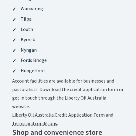
Wanaaring​​​​‌ ‍ ​‍​‍‌‍ ‌ ​‍‌‍‍‌‌‍‌ ‌‍‍‌‌‍ ‍​‍​‍​ ‍‍​‍​‍‌ ​ ‌‍​‌‌‍ ‍‌‍‍‌‌ ‌​‌ ‍‌​‍ ‍‌‍‍‌‌‍ ​‍​‍​‍ ​​‍​‍‌‍‍​‌ ​‍‌‍‌‌‌‍‌‍​‍​‍​ ‍‍​‍​‍‌‍‍​‌ ‌​‌ ‌​‌ ​​‌ ​ ​ ‍‍​‍ ​‍ ‌‍ ​‌‍‍‌‌‍​‍‌‍‌‌‌ ​‍‌ ‌​‌ ‍‌​‍ ‌‌ ​ ‌ ‌​‌ ‌‌‌‍‌​‌‍‍‌‌‍ ​‍ ‍‌ ‌‍‌‍‌‌‌ ​‍‌‍​ ‌‍‌‌‌‍ ​​‍ ‍‌‍​‌‌ ​​‌ ​​​‍ ‌‍‍‌‌‍ ‍‌ ‌​‌‍‌‌‌‍ ‍‌ ‌​​‍ ‌‍‌‌‌‍‌​‌‍‍‌‌ ‌​​‍ ‌‍ ‌‌‍ ‌‍‌​‌‍‌‌​ ‌‌ ​​‌ ​‍‌‍‌‌‌ ​ ‌‍‌‌‌‍ ‍‌ ‌​‌‍​‌‌ ‌​‌‍‍‌‌‍ ‌‍ ‍​ ‍ ‌‍‍‌‌‍‌​​ ‌‌‍​‌​ ‍​‌‍​‍‌‍‌‌‌‍​‌​ ​‍‌‍​ ​ ‍‌​‍ ‌‌‍‌​​ ‌‌​ ‌‌​ ‌​​‍ ‌​ ‌​​ ‌‍​ ‍​‌‍‌‍​‍ ‌‌‍​‌‌‍​‌​ ‌‍​ ‍​​‍ ‌​ ‌‍‌‍​ ‌‍‌‌​ ​ ​ ‌‌​ ‌‌‌‍​‍‌‍​‍​ ‌​​ ‌‍‌‍​‌‌‍​‌​ ‍ ‌ ‌​‌ ‍‌‌ ​​‌‍‌‌​ ‌‌‍​‌‌ ​‍‌ ‌​‌‍‍‌‌‍​ ‌‍ ​‌‍‌‌​ ‍ ‌ ​​‌‍​‌‌ ‌​‌‍‍​​ ‌‌‍​ ‌‍ ‌‍ ‍‌ ‌​‌‍‌‌‌‍ ‍‌ ‌​‌​ ‌‌‍​‌‌ ‌​‌ ​‍‌‍‍‌‌ ‍​​‍‌‌​ ‌‌‌​​‍‌‌ ‌‍‍ ‌‍‌‌‌ ‍‌​‍‌‌​ ​ ‌​‌​​‍‌‌​ ​ ‌​‌​​‍‌‌​ ​‍​ ​‍‌‍‌‌​ ​​​ ​‍‌‍‌‌​ ‍​‌‍‌‌‌‍​‍​ ‌​‌‍​‌​ ​​​ ‌‍‌‍​‍​‍‌‌​ ​‍​ ​‍​‍‌‌​ ‌‌‌​‌​​‍ ‍‌‍​ ‌‍ ‌‍ ‍‌ ‌​‌‍‌‌‌‍ ‍‌ ‌​​‍‌‌​ ‌‌‌​​‍‌‌ ‌‍‍ ‌‍‌‌‌ ‍‌​‍‌‌​ ​ ‌​‌​​‍‌‌​ ​ ‌​‌​​‍‌‌​ ​‍​ ​‍​ ‍​​ ​‌​ ​‌​ ​‌‌‍​‍‌‍​‌​ ‌ ‌‍‌‍‌‍​‌​ ‍‌‌‍​‍​ ​​​‍‌‌​ ​‍​ ​‍​‍‌‌​ ‌‌‌​‌​​‍ ‍‌‍​ ‌‍‍​‌‍‍‌‌‍ ​‌‍‌​‌ ​‍‌‍‌‌‌‍ ‍​‍‌‌​ ‌‌‌​​‍‌‌ ‌‍‍ ‌‍‌‌‌ ‍‌​‍‌‌​ ​ ‌​‌​​‍‌‌​ ​ ‌​‌​​‍‌‌​ ​‍​ ​‍‌‍​‍​ ​​​ ​ ​ ​‍​ ‌​​ ​​‌‍​ ​ ‌‍​ ‌‌‌‍‌‌‌‍‌‌‌‍​‍​‍‌‌​ ​‍​ ​‍​‍‌‌​ ‌‌‌​‌​​‍ ‍‌ ‌​‌‍‌‌‌ ‍​‌ ‌​​ ‌‍​‍‌‍​‌‌ ​ ‌‍‌‌‌‌‌‌‌ ​‍‌‍ ​​ ‌‌‍‍​‌ ‌​‌ ‌​‌ ​​‌ ​ ​‍‌‌​ ​ ‌​​‌​‍‌‌​ ​‍‌​‌‍​‍‌‌​ ​‍‌​‌‍‌‍ ​‌‍‍‌‌‍​‍‌‍‌‌‌ ​‍‌ ‌​‌ ‍‌​‍ ‌‌ ​ ‌ ‌​‌ ‌‌‌‍‌​‌‍‍‌‌‍ ​‍ ‍‌ ‌‍‌‍‌‌‌ ​‍‌‍​ ‌‍‌‌‌‍ ​​‍ ‍‌‍​‌‌ ​​‌ ​​​‍‌‍‌‍‍‌‌‍‌​​ ‌‌‍​‌​ ‍​‌‍​‍‌‍‌‌‌‍​‌​ ​‍‌‍​ ​ ‍‌​‍ ‌‌‍‌​​ ‌‌​ ‌‌​ ‌​​‍ ‌​ ‌​​ ‌‍​ ‍​‌‍‌‍​‍ ‌‌‍​‌‌‍​‌​ ‌‍​ ‍​​‍ ‌​ ‌‍‌‍​ ‌‍‌‌​ ​ ​ ‌‌​ ‌‌‌‍​‍‌‍​‍​ ‌​​ ‌‍‌‍​‌‌‍​‌​‍‌‍‌ ‌​‌ ‍‌‌ ​​‌‍‌‌​ ‌‌‍​‌‌ ​‍‌ ‌​‌‍‍‌‌‍​ ‌‍ ​‌‍‌‌​‍‌‍‌ ​​‌‍​‌‌ ‌​‌‍‍​​ ‌‌‍​ ‌‍ ‌‍ ‍‌ ‌​‌‍‌‌‌‍ ‍‌ ‌​‌​ ‌‌‍​‌‌ ‌​‌ ​‍‌‍‍‌‌ ‍​​‍‌‌​ ‌‌‌​​‍‌‌ ‌‍‍ ‌‍‌‌‌ ‍‌​‍‌‌​ ​ ‌​‌​​‍‌‌​ ​ ‌​‌​​‍‌‌​ ​‍​ ​‍‌‍‌‌​ ​​​ ​‍‌‍‌‌​ ‍​‌‍‌‌‌‍​‍​ ‌​‌‍​‌​ ​​​ ‌‍‌‍​‍​‍‌‌​ ​‍​ ​‍​‍‌‌​ ‌‌‌​‌​​‍ ‍‌‍​ ‌‍ ‌‍ ‍‌ ‌​‌‍‌‌‌‍ ‍‌ ‌​​‍‌‌​ ‌‌‌​​‍‌‌ ‌‍‍ ‌‍‌‌‌ ‍‌​‍‌‌​ ​ ‌​‌​​‍‌‌​ ​ ‌​‌​​‍‌‌​ ​‍​ ​‍​ ‍​​ ​‌​ ​‌​ ​‌‌‍​‍‌‍​‌​ ‌ ‌‍‌‍‌‍​‌​ ‍‌‌‍​‍​ ​​​‍‌‌​ ​‍​ ​‍​‍‌‌​ ‌‌‌​‌​​‍ ‍‌‍​ ‌‍‍​‌‍‍‌‌‍ ​‌‍‌​‌ ​‍‌‍‌‌‌‍ ‍​‍‌‌​ ‌‌‌​​‍‌‌ ‌‍‍ ‌‍‌‌‌ ‍‌​‍‌‌​ ​ ‌​‌​​‍‌‌​ ​ ‌​‌​​‍‌‌​ ​‍​ ​‍‌‍​‍​ ​​​ ​ ​ ​‍​ ‌​​ ​​‌‍​ ​ ‌‍​ ‌‌‌‍‌‌‌‍‌‌‌‍​‍​‍‌‌​ ​‍​ ​‍​‍‌‌​ ‌‌‌​‌​​‍ ‍‌ ‌​‌‍‌‌‌ ‍​‌ ‌​​‍‌‍‌ ​​‌‍‌‌‌ ​‍‌ ​ ‌ ​​‌‍‌‌‌‍​ ‌ ‌​‌‍‍‌‌ ‌‍‌‍‌‌​ ‌‌ ​​‌ ‌‌‌‍​‍‌‍ ​‌‍‍‌‌ ​ ‌‍‍​‌‍‌‌‌‍‌​​‍​‍‌ ‌
Tilpa​​​​‌ ‍ ​‍​‍‌‍ ‌ ​‍‌‍‍‌‌‍‌ ‌‍‍‌‌‍ ‍​‍​‍​ ‍‍​‍​‍‌ ​ ‌‍​‌‌‍ ‍‌‍‍‌‌ ‌​‌ ‍‌​‍ ‍‌‍‍‌‌‍ ​‍​‍​‍ ​​‍​‍‌‍‍​‌ ​‍‌‍‌‌‌‍‌‍​‍​‍​ ‍‍​‍​‍‌‍‍​‌ ‌​‌ ‌​‌ ​​‌ ​ ​ ‍‍​‍ ​‍ ‌‍ ​‌‍‍‌‌‍​‍‌‍‌‌‌ ​‍‌ ‌​‌ ‍‌​‍ ‌‌ ​ ‌ ‌​‌ ‌‌‌‍‌​‌‍‍‌‌‍ ​‍ ‍‌ ‌‍‌‍‌‌‌ ​‍‌‍​ ‌‍‌‌‌‍ ​​‍ ‍‌‍​‌‌ ​​‌ ​​​‍ ‌‍‍‌‌‍ ‍‌ ‌​‌‍‌‌‌‍ ‍‌ ‌​​‍ ‌‍‌‌‌‍‌​‌‍‍‌‌ ‌​​‍ ‌‍ ‌‌‍ ‌‍‌​‌‍‌‌​ ‌‌ ​​‌ ​‍‌‍‌‌‌ ​ ‌‍‌‌‌‍ ‍‌ ‌​‌‍​‌‌ ‌​‌‍‍‌‌‍ ‌‍ ‍​ ‍ ‌‍‍‌‌‍‌​​ ‌‌‍​‌​ ‍​‌‍​‍‌‍‌‌‌‍​‌​ ​‍‌‍​ ​ ‍‌​‍ ‌‌‍‌​​ ‌‌​ ‌‌​ ‌​​‍ ‌​ ‌​​ ‌‍​ ‍​‌‍‌‍​‍ ‌‌‍​‌‌‍​‌​ ‌‍​ ‍​​‍ ‌​ ‌‍‌‍​ ‌‍‌‌​ ​ ​ ‌‌​ ‌‌‌‍​‍‌‍​‍​ ‌​​ ‌‍‌‍​‌‌‍​‌​ ‍ ‌ ‌​‌ ‍‌‌ ​​‌‍‌‌​ ‌‌‍​‌‌ ​‍‌ ‌​‌‍‍‌‌‍​ ‌‍ ​‌‍‌‌​ ‍ ‌ ​​‌‍​‌‌ ‌​‌‍‍​​ ‌‌‍​ ‌‍ ‌‍ ‍‌ ‌​‌‍‌‌‌‍ ‍‌ ‌​‌​ ‌‌‍​‌‌ ‌​‌ ​‍‌‍‍‌‌ ‍​​‍‌‌​ ‌‌‌​​‍‌‌ ‌‍‍ ‌‍‌‌‌ ‍‌​‍‌‌​ ​ ‌​‌​​‍‌‌​ ​ ‌​‌​​‍‌‌​ ​‍​ ​‍‌‍‌‌​ ​​​ ​‍‌‍‌‌​ ‍​‌‍‌‌‌‍​‍​ ‌​‌‍​‌​ ​​​ ‌‍‌‍​‍​‍‌‌​ ​‍​ ​‍​‍‌‌​ ‌‌‌​‌​​‍ ‍‌‍​ ‌‍ ‌‍ ‍‌ ‌​‌‍‌‌‌‍ ‍‌ ‌​​‍‌‌​ ‌‌‌​​‍‌‌ ‌‍‍ ‌‍‌‌‌ ‍‌​‍‌‌​ ​ ‌​‌​​‍‌‌​ ​ ‌​‌​​‍‌‌​ ​‍​ ​‍‌‍​ ​ ‍​​ ​​‌‍​‍​ ‍‌​ ‌​‌‍‌‌‌‍‌‍‌‍​‍​ ​‌‌‍​‌​ ​‌​‍‌‌​ ​‍​ ​‍​‍‌‌​ ‌‌‌​‌​​‍ ‍‌‍​ ‌‍‍​‌‍‍‌‌‍ ​‌‍‌​‌ ​‍‌‍‌‌‌‍ ‍​‍‌‌​ ‌‌‌​​‍‌‌ ‌‍‍ ‌‍‌‌‌ ‍‌​‍‌‌​ ​ ‌​‌​​‍‌‌​ ​ ‌​‌​​‍‌‌​ ​‍​ ​‍​ ‌‍​ ‍‌​ ​​​ ​​​ ‌ ‌‍​ ‌‍‌‍​ ​​‌‍‌​​ ​‌​ ​‌​ ‌‍​‍‌‌​ ​‍​ ​‍​‍‌‌​ ‌‌‌​‌​​‍ ‍‌ ‌​‌‍‌‌‌ ‍​‌ ‌​​ ‌‍​‍‌‍​‌‌ ​ ‌‍‌‌‌‌‌‌‌ ​‍‌‍ ​​ ‌‌‍‍​‌ ‌​‌ ‌​‌ ​​‌ ​ ​‍‌‌​ ​ ‌​​‌​‍‌‌​ ​‍‌​‌‍​‍‌‌​ ​‍‌​‌‍‌‍ ​‌‍‍‌‌‍​‍‌‍‌‌‌ ​‍‌ ‌​‌ ‍‌​‍ ‌‌ ​ ‌ ‌​‌ ‌‌‌‍‌​‌‍‍‌‌‍ ​‍ ‍‌ ‌‍‌‍‌‌‌ ​‍‌‍​ ‌‍‌‌‌‍ ​​‍ ‍‌‍​‌‌ ​​‌ ​​​‍‌‍‌‍‍‌‌‍‌​​ ‌‌‍​‌​ ‍​‌‍​‍‌‍‌‌‌‍​‌​ ​‍‌‍​ ​ ‍‌​‍ ‌‌‍‌​​ ‌‌​ ‌‌​ ‌​​‍ ‌​ ‌​​ ‌‍​ ‍​‌‍‌‍​‍ ‌‌‍​‌‌‍​‌​ ‌‍​ ‍​​‍ ‌​ ‌‍‌‍​ ‌‍‌‌​ ​ ​ ‌‌​ ‌‌‌‍​‍‌‍​‍​ ‌​​ ‌‍‌‍​‌‌‍​‌​‍‌‍‌ ‌​‌ ‍‌‌ ​​‌‍‌‌​ ‌‌‍​‌‌ ​‍‌ ‌​‌‍‍‌‌‍​ ‌‍ ​‌‍‌‌​‍‌‍‌ ​​‌‍​‌‌ ‌​‌‍‍​​ ‌‌‍​ ‌‍ ‌‍ ‍‌ ‌​‌‍‌‌‌‍ ‍‌ ‌​‌​ ‌‌‍​‌‌ ‌​‌ ​‍‌‍‍‌‌ ‍​​‍‌‌​ ‌‌‌​​‍‌‌ ‌‍‍ ‌‍‌‌‌ ‍‌​‍‌‌​ ​ ‌​‌​​‍‌‌​ ​ ‌​‌​​‍‌‌​ ​‍​ ​‍‌‍‌‌​ ​​​ ​‍‌‍‌‌​ ‍​‌‍‌‌‌‍​‍​ ‌​‌‍​‌​ ​​​ ‌‍‌‍​‍​‍‌‌​ ​‍​ ​‍​‍‌‌​ ‌‌‌​‌​​‍ ‍‌‍​ ‌‍ ‌‍ ‍‌ ‌​‌‍‌‌‌‍ ‍‌ ‌​​‍‌‌​ ‌‌‌​​‍‌‌ ‌‍‍ ‌‍‌‌‌ ‍‌​‍‌‌​ ​ ‌​‌​​‍‌‌​ ​ ‌​‌​​‍‌‌​ ​‍​ ​‍‌‍​ ​ ‍​​ ​​‌‍​‍​ ‍‌​ ‌​‌‍‌‌‌‍‌‍‌‍​‍​ ​‌‌‍​‌​ ​‌​‍‌‌​ ​‍​ ​‍​‍‌‌​ ‌‌‌​‌​​‍ ‍‌‍​ ‌‍‍​‌‍‍‌‌‍ ​‌‍‌​‌ ​‍‌‍‌‌‌‍ ‍​‍‌‌​ ‌‌‌​​‍‌‌ ‌‍‍ ‌‍‌‌‌ ‍‌​‍‌‌​ ​ ‌​‌​​‍‌‌​ ​ ‌​‌​​‍‌‌​ ​‍​ ​‍​ ‌‍​ ‍‌​ ​​​ ​​​ ‌ ‌‍​ ‌‍‌‍​ ​​‌‍‌​​ ​‌​ ​‌​ ‌‍​‍‌‌​ ​‍​ ​‍​‍‌‌​ ‌‌‌​‌​​‍ ‍‌ ‌​‌‍‌‌‌ ‍​‌ ‌​​‍‌‍‌ ​​‌‍‌‌‌ ​‍‌ ​ ‌ ​​‌‍‌‌‌‍​ ‌ ‌​‌‍‍‌‌ ‌‍‌‍‌‌​ ‌‌ ​​‌ ‌‌‌‍​‍‌‍ ​‌‍‍‌‌ ​ ‌‍‍​‌‍‌‌‌‍‌​​‍​‍‌ ‌
Louth​​​​‌ ‍ ​‍​‍‌‍ ‌ ​‍‌‍‍‌‌‍‌ ‌‍‍‌‌‍ ‍​‍​‍​ ‍‍​‍​‍‌ ​ ‌‍​‌‌‍ ‍‌‍‍‌‌ ‌​‌ ‍‌​‍ ‍‌‍‍‌‌‍ ​‍​‍​‍ ​​‍​‍‌‍‍​‌ ​‍‌‍‌‌‌‍‌‍​‍​‍​ ‍‍​‍​‍‌‍‍​‌ ‌​‌ ‌​‌ ​​‌ ​ ​ ‍‍​‍ ​‍ ‌‍ ​‌‍‍‌‌‍​‍‌‍‌‌‌ ​‍‌ ‌​‌ ‍‌​‍ ‌‌ ​ ‌ ‌​‌ ‌‌‌‍‌​‌‍‍‌‌‍ ​‍ ‍‌ ‌‍‌‍‌‌‌ ​‍‌‍​ ‌‍‌‌‌‍ ​​‍ ‍‌‍​‌‌ ​​‌ ​​​‍ ‌‍‍‌‌‍ ‍‌ ‌​‌‍‌‌‌‍ ‍‌ ‌​​‍ ‌‍‌‌‌‍‌​‌‍‍‌‌ ‌​​‍ ‌‍ ‌‌‍ ‌‍‌​‌‍‌‌​ ‌‌ ​​‌ ​‍‌‍‌‌‌ ​ ‌‍‌‌‌‍ ‍‌ ‌​‌‍​‌‌ ‌​‌‍‍‌‌‍ ‌‍ ‍​ ‍ ‌‍‍‌‌‍‌​​ ‌‌‍​‌​ ‍​‌‍​‍‌‍‌‌‌‍​‌​ ​‍‌‍​ ​ ‍‌​‍ ‌‌‍‌​​ ‌‌​ ‌‌​ ‌​​‍ ‌​ ‌​​ ‌‍​ ‍​‌‍‌‍​‍ ‌‌‍​‌‌‍​‌​ ‌‍​ ‍​​‍ ‌​ ‌‍‌‍​ ‌‍‌‌​ ​ ​ ‌‌​ ‌‌‌‍​‍‌‍​‍​ ‌​​ ‌‍‌‍​‌‌‍​‌​ ‍ ‌ ‌​‌ ‍‌‌ ​​‌‍‌‌​ ‌‌‍​‌‌ ​‍‌ ‌​‌‍‍‌‌‍​ ‌‍ ​‌‍‌‌​ ‍ ‌ ​​‌‍​‌‌ ‌​‌‍‍​​ ‌‌‍​ ‌‍ ‌‍ ‍‌ ‌​‌‍‌‌‌‍ ‍‌ ‌​‌​ ‌‌‍​‌‌ ‌​‌ ​‍‌‍‍‌‌ ‍​​‍‌‌​ ‌‌‌​​‍‌‌ ‌‍‍ ‌‍‌‌‌ ‍‌​‍‌‌​ ​ ‌​‌​​‍‌‌​ ​ ‌​‌​​‍‌‌​ ​‍​ ​‍‌‍‌‌​ ​​​ ​‍‌‍‌‌​ ‍​‌‍‌‌‌‍​‍​ ‌​‌‍​‌​ ​​​ ‌‍‌‍​‍​‍‌‌​ ​‍​ ​‍​‍‌‌​ ‌‌‌​‌​​‍ ‍‌‍​ ‌‍ ‌‍ ‍‌ ‌​‌‍‌‌‌‍ ‍‌ ‌​​‍‌‌​ ‌‌‌​​‍‌‌ ‌‍‍ ‌‍‌‌‌ ‍‌​‍‌‌​ ​ ‌​‌​​‍‌‌​ ​ ‌​‌​​‍‌‌​ ​‍​ ​‍​ ‌​‌‍​‍​ ‌‌​ ​‌​ ‌ ​ ​ ​ ‌‍​ ​​‌‍‌‌​ ​‌​ ​‍‌‍​‌​‍‌‌​ ​‍​ ​‍​‍‌‌​ ‌‌‌​‌​​‍ ‍‌‍​ ‌‍‍​‌‍‍‌‌‍ ​‌‍‌​‌ ​‍‌‍‌‌‌‍ ‍​‍‌‌​ ‌‌‌​​‍‌‌ ‌‍‍ ‌‍‌‌‌ ‍‌​‍‌‌​ ​ ‌​‌​​‍‌‌​ ​ ‌​‌​​‍‌‌​ ​‍​ ​‍​ ‌‍‌‍​ ​ ​ ‌‍‌‌​ ‍​‌‍‌‍​ ‍‌​ ​ ​ ‍​‌‍​‌​ ‍​​ ‍​​‍‌‌​ ​‍​ ​‍​‍‌‌​ ‌‌‌​‌​​‍ ‍‌ ‌​‌‍‌‌‌ ‍​‌ ‌​​ ‌‍​‍‌‍​‌‌ ​ ‌‍‌‌‌‌‌‌‌ ​‍‌‍ ​​ ‌‌‍‍​‌ ‌​‌ ‌​‌ ​​‌ ​ ​‍‌‌​ ​ ‌​​‌​‍‌‌​ ​‍‌​‌‍​‍‌‌​ ​‍‌​‌‍‌‍ ​‌‍‍‌‌‍​‍‌‍‌‌‌ ​‍‌ ‌​‌ ‍‌​‍ ‌‌ ​ ‌ ‌​‌ ‌‌‌‍‌​‌‍‍‌‌‍ ​‍ ‍‌ ‌‍‌‍‌‌‌ ​‍‌‍​ ‌‍‌‌‌‍ ​​‍ ‍‌‍​‌‌ ​​‌ ​​​‍‌‍‌‍‍‌‌‍‌​​ ‌‌‍​‌​ ‍​‌‍​‍‌‍‌‌‌‍​‌​ ​‍‌‍​ ​ ‍‌​‍ ‌‌‍‌​​ ‌‌​ ‌‌​ ‌​​‍ ‌​ ‌​​ ‌‍​ ‍​‌‍‌‍​‍ ‌‌‍​‌‌‍​‌​ ‌‍​ ‍​​‍ ‌​ ‌‍‌‍​ ‌‍‌‌​ ​ ​ ‌‌​ ‌‌‌‍​‍‌‍​‍​ ‌​​ ‌‍‌‍​‌‌‍​‌​‍‌‍‌ ‌​‌ ‍‌‌ ​​‌‍‌‌​ ‌‌‍​‌‌ ​‍‌ ‌​‌‍‍‌‌‍​ ‌‍ ​‌‍‌‌​‍‌‍‌ ​​‌‍​‌‌ ‌​‌‍‍​​ ‌‌‍​ ‌‍ ‌‍ ‍‌ ‌​‌‍‌‌‌‍ ‍‌ ‌​‌​ ‌‌‍​‌‌ ‌​‌ ​‍‌‍‍‌‌ ‍​​‍‌‌​ ‌‌‌​​‍‌‌ ‌‍‍ ‌‍‌‌‌ ‍‌​‍‌‌​ ​ ‌​‌​​‍‌‌​ ​ ‌​‌​​‍‌‌​ ​‍​ ​‍‌‍‌‌​ ​​​ ​‍‌‍‌‌​ ‍​‌‍‌‌‌‍​‍​ ‌​‌‍​‌​ ​​​ ‌‍‌‍​‍​‍‌‌​ ​‍​ ​‍​‍‌‌​ ‌‌‌​‌​​‍ ‍‌‍​ ‌‍ ‌‍ ‍‌ ‌​‌‍‌‌‌‍ ‍‌ ‌​​‍‌‌​ ‌‌‌​​‍‌‌ ‌‍‍ ‌‍‌‌‌ ‍‌​‍‌‌​ ​ ‌​‌​​‍‌‌​ ​ ‌​‌​​‍‌‌​ ​‍​ ​‍​ ‌​‌‍​‍​ ‌‌​ ​‌​ ‌ ​ ​ ​ ‌‍​ ​​‌‍‌‌​ ​‌​ ​‍‌‍​‌​‍‌‌​ ​‍​ ​‍​‍‌‌​ ‌‌‌​‌​​‍ ‍‌‍​ ‌‍‍​‌‍‍‌‌‍ ​‌‍‌​‌ ​‍‌‍‌‌‌‍ ‍​‍‌‌​ ‌‌‌​​‍‌‌ ‌‍‍ ‌‍‌‌‌ ‍‌​‍‌‌​ ​ ‌​‌​​‍‌‌​ ​ ‌​‌​​‍‌‌​ ​‍​ ​‍​ ‌‍‌‍​ ​ ​ ‌‍‌‌​ ‍​‌‍‌‍​ ‍‌​ ​ ​ ‍​‌‍​‌​ ‍​​ ‍​​‍‌‌​ ​‍​ ​‍​‍‌‌​ ‌‌‌​‌​​‍ ‍‌ ‌​‌‍‌‌‌ ‍​‌ ‌​​‍‌‍‌ ​​‌‍‌‌‌ ​‍‌ ​ ‌ ​​‌‍‌‌‌‍​ ‌ ‌​‌‍‍‌‌ ‌‍‌‍‌‌​ ‌‌ ​​‌ ‌‌‌‍​‍‌‍ ​‌‍‍‌‌ ​ ‌‍‍​‌‍‌‌‌‍‌​​‍​‍‌ ‌
Byrock​​​​‌ ‍ ​‍​‍‌‍ ‌ ​‍‌‍‍‌‌‍‌ ‌‍‍‌‌‍ ‍​‍​‍​ ‍‍​‍​‍‌ ​ ‌‍​‌‌‍ ‍‌‍‍‌‌ ‌​‌ ‍‌​‍ ‍‌‍‍‌‌‍ ​‍​‍​‍ ​​‍​‍‌‍‍​‌ ​‍‌‍‌‌‌‍‌‍​‍​‍​ ‍‍​‍​‍‌‍‍​‌ ‌​‌ ‌​‌ ​​‌ ​ ​ ‍‍​‍ ​‍ ‌‍ ​‌‍‍‌‌‍​‍‌‍‌‌‌ ​‍‌ ‌​‌ ‍‌​‍ ‌‌ ​ ‌ ‌​‌ ‌‌‌‍‌​‌‍‍‌‌‍ ​‍ ‍‌ ‌‍‌‍‌‌‌ ​‍‌‍​ ‌‍‌‌‌‍ ​​‍ ‍‌‍​‌‌ ​​‌ ​​​‍ ‌‍‍‌‌‍ ‍‌ ‌​‌‍‌‌‌‍ ‍‌ ‌​​‍ ‌‍‌‌‌‍‌​‌‍‍‌‌ ‌​​‍ ‌‍ ‌‌‍ ‌‍‌​‌‍‌‌​ ‌‌ ​​‌ ​‍‌‍‌‌‌ ​ ‌‍‌‌‌‍ ‍‌ ‌​‌‍​‌‌ ‌​‌‍‍‌‌‍ ‌‍ ‍​ ‍ ‌‍‍‌‌‍‌​​ ‌‌‍​‌​ ‍​‌‍​‍‌‍‌‌‌‍​‌​ ​‍‌‍​ ​ ‍‌​‍ ‌‌‍‌​​ ‌‌​ ‌‌​ ‌​​‍ ‌​ ‌​​ ‌‍​ ‍​‌‍‌‍​‍ ‌‌‍​‌‌‍​‌​ ‌‍​ ‍​​‍ ‌​ ‌‍‌‍​ ‌‍‌‌​ ​ ​ ‌‌​ ‌‌‌‍​‍‌‍​‍​ ‌​​ ‌‍‌‍​‌‌‍​‌​ ‍ ‌ ‌​‌ ‍‌‌ ​​‌‍‌‌​ ‌‌‍​‌‌ ​‍‌ ‌​‌‍‍‌‌‍​ ‌‍ ​‌‍‌‌​ ‍ ‌ ​​‌‍​‌‌ ‌​‌‍‍​​ ‌‌‍​ ‌‍ ‌‍ ‍‌ ‌​‌‍‌‌‌‍ ‍‌ ‌​‌​ ‌‌‍​‌‌ ‌​‌ ​‍‌‍‍‌‌ ‍​​‍‌‌​ ‌‌‌​​‍‌‌ ‌‍‍ ‌‍‌‌‌ ‍‌​‍‌‌​ ​ ‌​‌​​‍‌‌​ ​ ‌​‌​​‍‌‌​ ​‍​ ​‍‌‍‌‌​ ​​​ ​‍‌‍‌‌​ ‍​‌‍‌‌‌‍​‍​ ‌​‌‍​‌​ ​​​ ‌‍‌‍​‍​‍‌‌​ ​‍​ ​‍​‍‌‌​ ‌‌‌​‌​​‍ ‍‌‍​ ‌‍ ‌‍ ‍‌ ‌​‌‍‌‌‌‍ ‍‌ ‌​​‍‌‌​ ‌‌‌​​‍‌‌ ‌‍‍ ‌‍‌‌‌ ‍‌​‍‌‌​ ​ ‌​‌​​‍‌‌​ ​ ‌​‌​​‍‌‌​ ​‍​ ​‍​ ‍‌​ ‌‍​ ​‌‌‍​‍​ ‍‌​ ‌​​ ‍‌​ ​ ‌‍​ ‌‍​ ‌‍‌‌‌‍‌‌​‍‌‌​ ​‍​ ​‍​‍‌‌​ ‌‌‌​‌​​‍ ‍‌‍​ ‌‍‍​‌‍‍‌‌‍ ​‌‍‌​‌ ​‍‌‍‌‌‌‍ ‍​‍‌‌​ ‌‌‌​​‍‌‌ ‌‍‍ ‌‍‌‌‌ ‍‌​‍‌‌​ ​ ‌​‌​​‍‌‌​ ​ ‌​‌​​‍‌‌​ ​‍​ ​‍​ ​ ‌‍‌‌‌‍​‍​ ​ ‌‍​‍‌‍​‍​ ​‌​ ​‌‌‍​‌‌‍‌‍​ ‌‌‌‍​‌​‍‌‌​ ​‍​ ​‍​‍‌‌​ ‌‌‌​‌​​‍ ‍‌ ‌​‌‍‌‌‌ ‍​‌ ‌​​ ‌‍​‍‌‍​‌‌ ​ ‌‍‌‌‌‌‌‌‌ ​‍‌‍ ​​ ‌‌‍‍​‌ ‌​‌ ‌​‌ ​​‌ ​ ​‍‌‌​ ​ ‌​​‌​‍‌‌​ ​‍‌​‌‍​‍‌‌​ ​‍‌​‌‍‌‍ ​‌‍‍‌‌‍​‍‌‍‌‌‌ ​‍‌ ‌​‌ ‍‌​‍ ‌‌ ​ ‌ ‌​‌ ‌‌‌‍‌​‌‍‍‌‌‍ ​‍ ‍‌ ‌‍‌‍‌‌‌ ​‍‌‍​ ‌‍‌‌‌‍ ​​‍ ‍‌‍​‌‌ ​​‌ ​​​‍‌‍‌‍‍‌‌‍‌​​ ‌‌‍​‌​ ‍​‌‍​‍‌‍‌‌‌‍​‌​ ​‍‌‍​ ​ ‍‌​‍ ‌‌‍‌​​ ‌‌​ ‌‌​ ‌​​‍ ‌​ ‌​​ ‌‍​ ‍​‌‍‌‍​‍ ‌‌‍​‌‌‍​‌​ ‌‍​ ‍​​‍ ‌​ ‌‍‌‍​ ‌‍‌‌​ ​ ​ ‌‌​ ‌‌‌‍​‍‌‍​‍​ ‌​​ ‌‍‌‍​‌‌‍​‌​‍‌‍‌ ‌​‌ ‍‌‌ ​​‌‍‌‌​ ‌‌‍​‌‌ ​‍‌ ‌​‌‍‍‌‌‍​ ‌‍ ​‌‍‌‌​‍‌‍‌ ​​‌‍​‌‌ ‌​‌‍‍​​ ‌‌‍​ ‌‍ ‌‍ ‍‌ ‌​‌‍‌‌‌‍ ‍‌ ‌​‌​ ‌‌‍​‌‌ ‌​‌ ​‍‌‍‍‌‌ ‍​​‍‌‌​ ‌‌‌​​‍‌‌ ‌‍‍ ‌‍‌‌‌ ‍‌​‍‌‌​ ​ ‌​‌​​‍‌‌​ ​ ‌​‌​​‍‌‌​ ​‍​ ​‍‌‍‌‌​ ​​​ ​‍‌‍‌‌​ ‍​‌‍‌‌‌‍​‍​ ‌​‌‍​‌​ ​​​ ‌‍‌‍​‍​‍‌‌​ ​‍​ ​‍​‍‌‌​ ‌‌‌​‌​​‍ ‍‌‍​ ‌‍ ‌‍ ‍‌ ‌​‌‍‌‌‌‍ ‍‌ ‌​​‍‌‌​ ‌‌‌​​‍‌‌ ‌‍‍ ‌‍‌‌‌ ‍‌​‍‌‌​ ​ ‌​‌​​‍‌‌​ ​ ‌​‌​​‍‌‌​ ​‍​ ​‍​ ‍‌​ ‌‍​ ​‌‌‍​‍​ ‍‌​ ‌​​ ‍‌​ ​ ‌‍​ ‌‍​ ‌‍‌‌‌‍‌‌​‍‌‌​ ​‍​ ​‍​‍‌‌​ ‌‌‌​‌​​‍ ‍‌‍​ ‌‍‍​‌‍‍‌‌‍ ​‌‍‌​‌ ​‍‌‍‌‌‌‍ ‍​‍‌‌​ ‌‌‌​​‍‌‌ ‌‍‍ ‌‍‌‌‌ ‍‌​‍‌‌​ ​ ‌​‌​​‍‌‌​ ​ ‌​‌​​‍‌‌​ ​‍​ ​‍​ ​ ‌‍‌‌‌‍​‍​ ​ ‌‍​‍‌‍​‍​ ​‌​ ​‌‌‍​‌‌‍‌‍​ ‌‌‌‍​‌​‍‌‌​ ​‍​ ​‍​‍‌‌​ ‌‌‌​‌​​‍ ‍‌ ‌​‌‍‌‌‌ ‍​‌ ‌​​‍‌‍‌ ​​‌‍‌‌‌ ​‍‌ ​ ‌ ​​‌‍‌‌‌‍​ ‌ ‌​‌‍‍‌‌ ‌‍‌‍‌‌​ ‌‌ ​​‌ ‌‌‌‍​‍‌‍ ​‌‍‍‌‌ ​ ‌‍‍​‌‍‌‌‌‍‌​​‍​‍‌ ‌
Nyngan​​​​‌ ‍ ​‍​‍‌‍ ‌ ​‍‌‍‍‌‌‍‌ ‌‍‍‌‌‍ ‍​‍​‍​ ‍‍​‍​‍‌ ​ ‌‍​‌‌‍ ‍‌‍‍‌‌ ‌​‌ ‍‌​‍ ‍‌‍‍‌‌‍ ​‍​‍​‍ ​​‍​‍‌‍‍​‌ ​‍‌‍‌‌‌‍‌‍​‍​‍​ ‍‍​‍​‍‌‍‍​‌ ‌​‌ ‌​‌ ​​‌ ​ ​ ‍‍​‍ ​‍ ‌‍ ​‌‍‍‌‌‍​‍‌‍‌‌‌ ​‍‌ ‌​‌ ‍‌​‍ ‌‌ ​ ‌ ‌​‌ ‌‌‌‍‌​‌‍‍‌‌‍ ​‍ ‍‌ ‌‍‌‍‌‌‌ ​‍‌‍​ ‌‍‌‌‌‍ ​​‍ ‍‌‍​‌‌ ​​‌ ​​​‍ ‌‍‍‌‌‍ ‍‌ ‌​‌‍‌‌‌‍ ‍‌ ‌​​‍ ‌‍‌‌‌‍‌​‌‍‍‌‌ ‌​​‍ ‌‍ ‌‌‍ ‌‍‌​‌‍‌‌​ ‌‌ ​​‌ ​‍‌‍‌‌‌ ​ ‌‍‌‌‌‍ ‍‌ ‌​‌‍​‌‌ ‌​‌‍‍‌‌‍ ‌‍ ‍​ ‍ ‌‍‍‌‌‍‌​​ ‌‌‍​‌​ ‍​‌‍​‍‌‍‌‌‌‍​‌​ ​‍‌‍​ ​ ‍‌​‍ ‌‌‍‌​​ ‌‌​ ‌‌​ ‌​​‍ ‌​ ‌​​ ‌‍​ ‍​‌‍‌‍​‍ ‌‌‍​‌‌‍​‌​ ‌‍​ ‍​​‍ ‌​ ‌‍‌‍​ ‌‍‌‌​ ​ ​ ‌‌​ ‌‌‌‍​‍‌‍​‍​ ‌​​ ‌‍‌‍​‌‌‍​‌​ ‍ ‌ ‌​‌ ‍‌‌ ​​‌‍‌‌​ ‌‌‍​‌‌ ​‍‌ ‌​‌‍‍‌‌‍​ ‌‍ ​‌‍‌‌​ ‍ ‌ ​​‌‍​‌‌ ‌​‌‍‍​​ ‌‌‍​ ‌‍ ‌‍ ‍‌ ‌​‌‍‌‌‌‍ ‍‌ ‌​‌​ ‌‌‍​‌‌ ‌​‌ ​‍‌‍‍‌‌ ‍​​‍‌‌​ ‌‌‌​​‍‌‌ ‌‍‍ ‌‍‌‌‌ ‍‌​‍‌‌​ ​ ‌​‌​​‍‌‌​ ​ ‌​‌​​‍‌‌​ ​‍​ ​‍‌‍‌‌​ ​​​ ​‍‌‍‌‌​ ‍​‌‍‌‌‌‍​‍​ ‌​‌‍​‌​ ​​​ ‌‍‌‍​‍​‍‌‌​ ​‍​ ​‍​‍‌‌​ ‌‌‌​‌​​‍ ‍‌‍​ ‌‍ ‌‍ ‍‌ ‌​‌‍‌‌‌‍ ‍‌ ‌​​‍‌‌​ ‌‌‌​​‍‌‌ ‌‍‍ ‌‍‌‌‌ ‍‌​‍‌‌​ ​ ‌​‌​​‍‌‌​ ​ ‌​‌​​‍‌‌​ ​‍​ ​‍‌‍‌‌​ ‌ ‌‍​‌​ ​ ‌‍​‌​ ‌‌​ ‌​​ ​​​ ‍‌​ ​ ​ ​​​ ​‌​‍‌‌​ ​‍​ ​‍​‍‌‌​ ‌‌‌​‌​​‍ ‍‌‍​ ‌‍‍​‌‍‍‌‌‍ ​‌‍‌​‌ ​‍‌‍‌‌‌‍ ‍​‍‌‌​ ‌‌‌​​‍‌‌ ‌‍‍ ‌‍‌‌‌ ‍‌​‍‌‌​ ​ ‌​‌​​‍‌‌​ ​ ‌​‌​​‍‌‌​ ​‍​ ​‍‌‍‌​‌‍‌‌‌‍​‍‌‍‌‌​ ‌​‌‍‌​​ ​‌​ ​​​ ​‌‌‍‌‍​ ​ ​ ​​​‍‌‌​ ​‍​ ​‍​‍‌‌​ ‌‌‌​‌​​‍ ‍‌ ‌​‌‍‌‌‌ ‍​‌ ‌​​ ‌‍​‍‌‍​‌‌ ​ ‌‍‌‌‌‌‌‌‌ ​‍‌‍ ​​ ‌‌‍‍​‌ ‌​‌ ‌​‌ ​​‌ ​ ​‍‌‌​ ​ ‌​​‌​‍‌‌​ ​‍‌​‌‍​‍‌‌​ ​‍‌​‌‍‌‍ ​‌‍‍‌‌‍​‍‌‍‌‌‌ ​‍‌ ‌​‌ ‍‌​‍ ‌‌ ​ ‌ ‌​‌ ‌‌‌‍‌​‌‍‍‌‌‍ ​‍ ‍‌ ‌‍‌‍‌‌‌ ​‍‌‍​ ‌‍‌‌‌‍ ​​‍ ‍‌‍​‌‌ ​​‌ ​​​‍‌‍‌‍‍‌‌‍‌​​ ‌‌‍​‌​ ‍​‌‍​‍‌‍‌‌‌‍​‌​ ​‍‌‍​ ​ ‍‌​‍ ‌‌‍‌​​ ‌‌​ ‌‌​ ‌​​‍ ‌​ ‌​​ ‌‍​ ‍​‌‍‌‍​‍ ‌‌‍​‌‌‍​‌​ ‌‍​ ‍​​‍ ‌​ ‌‍‌‍​ ‌‍‌‌​ ​ ​ ‌‌​ ‌‌‌‍​‍‌‍​‍​ ‌​​ ‌‍‌‍​‌‌‍​‌​‍‌‍‌ ‌​‌ ‍‌‌ ​​‌‍‌‌​ ‌‌‍​‌‌ ​‍‌ ‌​‌‍‍‌‌‍​ ‌‍ ​‌‍‌‌​‍‌‍‌ ​​‌‍​‌‌ ‌​‌‍‍​​ ‌‌‍​ ‌‍ ‌‍ ‍‌ ‌​‌‍‌‌‌‍ ‍‌ ‌​‌​ ‌‌‍​‌‌ ‌​‌ ​‍‌‍‍‌‌ ‍​​‍‌‌​ ‌‌‌​​‍‌‌ ‌‍‍ ‌‍‌‌‌ ‍‌​‍‌‌​ ​ ‌​‌​​‍‌‌​ ​ ‌​‌​​‍‌‌​ ​‍​ ​‍‌‍‌‌​ ​​​ ​‍‌‍‌‌​ ‍​‌‍‌‌‌‍​‍​ ‌​‌‍​‌​ ​​​ ‌‍‌‍​‍​‍‌‌​ ​‍​ ​‍​‍‌‌​ ‌‌‌​‌​​‍ ‍‌‍​ ‌‍ ‌‍ ‍‌ ‌​‌‍‌‌‌‍ ‍‌ ‌​​‍‌‌​ ‌‌‌​​‍‌‌ ‌‍‍ ‌‍‌‌‌ ‍‌​‍‌‌​ ​ ‌​‌​​‍‌‌​ ​ ‌​‌​​‍‌‌​ ​‍​ ​‍‌‍‌‌​ ‌ ‌‍​‌​ ​ ‌‍​‌​ ‌‌​ ‌​​ ​​​ ‍‌​ ​ ​ ​​​ ​‌​‍‌‌​ ​‍​ ​‍​‍‌‌​ ‌‌‌​‌​​‍ ‍‌‍​ ‌‍‍​‌‍‍‌‌‍ ​‌‍‌​‌ ​‍‌‍‌‌‌‍ ‍​‍‌‌​ ‌‌‌​​‍‌‌ ‌‍‍ ‌‍‌‌‌ ‍‌​‍‌‌​ ​ ‌​‌​​‍‌‌​ ​ ‌​‌​​‍‌‌​ ​‍​ ​‍‌‍‌​‌‍‌‌‌‍​‍‌‍‌‌​ ‌​‌‍‌​​ ​‌​ ​​​ ​‌‌‍‌‍​ ​ ​ ​​​‍‌‌​ ​‍​ ​‍​‍‌‌​ ‌‌‌​‌​​‍ ‍‌ ‌​‌‍‌‌‌ ‍​‌ ‌​​‍‌‍‌ ​​‌‍‌‌‌ ​‍‌ ​ ‌ ​​‌‍‌‌‌‍​ ‌ ‌​‌‍‍‌‌ ‌‍‌‍‌‌​ ‌‌ ​​‌ ‌‌‌‍​‍‌‍ ​‌‍‍‌‌ ​ ‌‍‍​‌‍‌‌‌‍‌​​‍​‍‌ ‌
Fords Bridge​​​​‌ ‍ ​‍​‍‌‍ ‌ ​‍‌‍‍‌‌‍‌ ‌‍‍‌‌‍ ‍​‍​‍​ ‍‍​‍​‍‌ ​ ‌‍​‌‌‍ ‍‌‍‍‌‌ ‌​‌ ‍‌​‍ ‍‌‍‍‌‌‍ ​‍​‍​‍ ​​‍​‍‌‍‍​‌ ​‍‌‍‌‌‌‍‌‍​‍​‍​ ‍‍​‍​‍‌‍‍​‌ ‌​‌ ‌​‌ ​​‌ ​ ​ ‍‍​‍ ​‍ ‌‍ ​‌‍‍‌‌‍​‍‌‍‌‌‌ ​‍‌ ‌​‌ ‍‌​‍ ‌‌ ​ ‌ ‌​‌ ‌‌‌‍‌​‌‍‍‌‌‍ ​‍ ‍‌ ‌‍‌‍‌‌‌ ​‍‌‍​ ‌‍‌‌‌‍ ​​‍ ‍‌‍​‌‌ ​​‌ ​​​‍ ‌‍‍‌‌‍ ‍‌ ‌​‌‍‌‌‌‍ ‍‌ ‌​​‍ ‌‍‌‌‌‍‌​‌‍‍‌‌ ‌​​‍ ‌‍ ‌‌‍ ‌‍‌​‌‍‌‌​ ‌‌ ​​‌ ​‍‌‍‌‌‌ ​ ‌‍‌‌‌‍ ‍‌ ‌​‌‍​‌‌ ‌​‌‍‍‌‌‍ ‌‍ ‍​ ‍ ‌‍‍‌‌‍‌​​ ‌‌‍​‌​ ‍​‌‍​‍‌‍‌‌‌‍​‌​ ​‍‌‍​ ​ ‍‌​‍ ‌‌‍‌​​ ‌‌​ ‌‌​ ‌​​‍ ‌​ ‌​​ ‌‍​ ‍​‌‍‌‍​‍ ‌‌‍​‌‌‍​‌​ ‌‍​ ‍​​‍ ‌​ ‌‍‌‍​ ‌‍‌‌​ ​ ​ ‌‌​ ‌‌‌‍​‍‌‍​‍​ ‌​​ ‌‍‌‍​‌‌‍​‌​ ‍ ‌ ‌​‌ ‍‌‌ ​​‌‍‌‌​ ‌‌‍​‌‌ ​‍‌ ‌​‌‍‍‌‌‍​ ‌‍ ​‌‍‌‌​ ‍ ‌ ​​‌‍​‌‌ ‌​‌‍‍​​ ‌‌‍​ ‌‍ ‌‍ ‍‌ ‌​‌‍‌‌‌‍ ‍‌ ‌​‌​ ‌‌‍​‌‌ ‌​‌ ​‍‌‍‍‌‌ ‍​​‍‌‌​ ‌‌‌​​‍‌‌ ‌‍‍ ‌‍‌‌‌ ‍‌​‍‌‌​ ​ ‌​‌​​‍‌‌​ ​ ‌​‌​​‍‌‌​ ​‍​ ​‍‌‍‌‌​ ​​​ ​‍‌‍‌‌​ ‍​‌‍‌‌‌‍​‍​ ‌​‌‍​‌​ ​​​ ‌‍‌‍​‍​‍‌‌​ ​‍​ ​‍​‍‌‌​ ‌‌‌​‌​​‍ ‍‌‍​ ‌‍ ‌‍ ‍‌ ‌​‌‍‌‌‌‍ ‍‌ ‌​​‍‌‌​ ‌‌‌​​‍‌‌ ‌‍‍ ‌‍‌‌‌ ‍‌​‍‌‌​ ​ ‌​‌​​‍‌‌​ ​ ‌​‌​​‍‌‌​ ​‍​ ​‍‌‍‌​​ ‍​‌‍​‌​ ‌‌​ ​ ​ ​‍​ ​‌​ ​‍‌‍‌​​ ‌ ‌‍​ ‌‍‌​​‍‌‌​ ​‍​ ​‍​‍‌‌​ ‌‌‌​‌​​‍ ‍‌‍​ ‌‍‍​‌‍‍‌‌‍ ​‌‍‌​‌ ​‍‌‍‌‌‌‍ ‍​‍‌‌​ ‌‌‌​​‍‌‌ ‌‍‍ ‌‍‌‌‌ ‍‌​‍‌‌​ ​ ‌​‌​​‍‌‌​ ​ ‌​‌​​‍‌‌​ ​‍​ ​‍​ ‍​‌‍‌‌​ ‌‍‌‍‌​​ ‌ ‌‍‌‍‌‍​‍‌‍​ ​ ​‌​ ‌‍​ ​​​ ​ ​‍‌‌​ ​‍​ ​‍​‍‌‌​ ‌‌‌​‌​​‍ ‍‌ ‌​‌‍‌‌‌ ‍​‌ ‌​​ ‌‍​‍‌‍​‌‌ ​ ‌‍‌‌‌‌‌‌‌ ​‍‌‍ ​​ ‌‌‍‍​‌ ‌​‌ ‌​‌ ​​‌ ​ ​‍‌‌​ ​ ‌​​‌​‍‌‌​ ​‍‌​‌‍​‍‌‌​ ​‍‌​‌‍‌‍ ​‌‍‍‌‌‍​‍‌‍‌‌‌ ​‍‌ ‌​‌ ‍‌​‍ ‌‌ ​ ‌ ‌​‌ ‌‌‌‍‌​‌‍‍‌‌‍ ​‍ ‍‌ ‌‍‌‍‌‌‌ ​‍‌‍​ ‌‍‌‌‌‍ ​​‍ ‍‌‍​‌‌ ​​‌ ​​​‍‌‍‌‍‍‌‌‍‌​​ ‌‌‍​‌​ ‍​‌‍​‍‌‍‌‌‌‍​‌​ ​‍‌‍​ ​ ‍‌​‍ ‌‌‍‌​​ ‌‌​ ‌‌​ ‌​​‍ ‌​ ‌​​ ‌‍​ ‍​‌‍‌‍​‍ ‌‌‍​‌‌‍​‌​ ‌‍​ ‍​​‍ ‌​ ‌‍‌‍​ ‌‍‌‌​ ​ ​ ‌‌​ ‌‌‌‍​‍‌‍​‍​ ‌​​ ‌‍‌‍​‌‌‍​‌​‍‌‍‌ ‌​‌ ‍‌‌ ​​‌‍‌‌​ ‌‌‍​‌‌ ​‍‌ ‌​‌‍‍‌‌‍​ ‌‍ ​‌‍‌‌​‍‌‍‌ ​​‌‍​‌‌ ‌​‌‍‍​​ ‌‌‍​ ‌‍ ‌‍ ‍‌ ‌​‌‍‌‌‌‍ ‍‌ ‌​‌​ ‌‌‍​‌‌ ‌​‌ ​‍‌‍‍‌‌ ‍​​‍‌‌​ ‌‌‌​​‍‌‌ ‌‍‍ ‌‍‌‌‌ ‍‌​‍‌‌​ ​ ‌​‌​​‍‌‌​ ​ ‌​‌​​‍‌‌​ ​‍​ ​‍‌‍‌‌​ ​​​ ​‍‌‍‌‌​ ‍​‌‍‌‌‌‍​‍​ ‌​‌‍​‌​ ​​​ ‌‍‌‍​‍​‍‌‌​ ​‍​ ​‍​‍‌‌​ ‌‌‌​‌​​‍ ‍‌‍​ ‌‍ ‌‍ ‍‌ ‌​‌‍‌‌‌‍ ‍‌ ‌​​‍‌‌​ ‌‌‌​​‍‌‌ ‌‍‍ ‌‍‌‌‌ ‍‌​‍‌‌​ ​ ‌​‌​​‍‌‌​ ​ ‌​‌​​‍‌‌​ ​‍​ ​‍‌‍‌​​ ‍​‌‍​‌​ ‌‌​ ​ ​ ​‍​ ​‌​ ​‍‌‍‌​​ ‌ ‌‍​ ‌‍‌​​‍‌‌​ ​‍​ ​‍​‍‌‌​ ‌‌‌​‌​​‍ ‍‌‍​ ‌‍‍​‌‍‍‌‌‍ ​‌‍‌​‌ ​‍‌‍‌‌‌‍ ‍​‍‌‌​ ‌‌‌​​‍‌‌ ‌‍‍ ‌‍‌‌‌ ‍‌​‍‌‌​ ​ ‌​‌​​‍‌‌​ ​ ‌​‌​​‍‌‌​ ​‍​ ​‍​ ‍​‌‍‌‌​ ‌‍‌‍‌​​ ‌ ‌‍‌‍‌‍​‍‌‍​ ​ ​‌​ ‌‍​ ​​​ ​ ​‍‌‌​ ​‍​ ​‍​‍‌‌​ ‌‌‌​‌​​‍ ‍‌ ‌​‌‍‌‌‌ ‍​‌ ‌​​‍‌‍‌ ​​‌‍‌‌‌ ​‍‌ ​ ‌ ​​‌‍‌‌‌‍​ ‌ ‌​‌‍‍‌‌ ‌‍‌‍‌‌​ ‌‌ ​​‌ ‌‌‌‍​‍‌‍ ​‌‍‍‌‌ ​ ‌‍‍​‌‍‌‌‌‍‌​​‍​‍‌ ‌
Hungerford​​​​‌ ‍ ​‍​‍‌‍ ‌ ​‍‌‍‍‌‌‍‌ ‌‍‍‌‌‍ ‍​‍​‍​ ‍‍​‍​‍‌ ​ ‌‍​‌‌‍ ‍‌‍‍‌‌ ‌​‌ ‍‌​‍ ‍‌‍‍‌‌‍ ​‍​‍​‍ ​​‍​‍‌‍‍​‌ ​‍‌‍‌‌‌‍‌‍​‍​‍​ ‍‍​‍​‍‌‍‍​‌ ‌​‌ ‌​‌ ​​‌ ​ ​ ‍‍​‍ ​‍ ‌‍ ​‌‍‍‌‌‍​‍‌‍‌‌‌ ​‍‌ ‌​‌ ‍‌​‍ ‌‌ ​ ‌ ‌​‌ ‌‌‌‍‌​‌‍‍‌‌‍ ​‍ ‍‌ ‌‍‌‍‌‌‌ ​‍‌‍​ ‌‍‌‌‌‍ ​​‍ ‍‌‍​‌‌ ​​‌ ​​​‍ ‌‍‍‌‌‍ ‍‌ ‌​‌‍‌‌‌‍ ‍‌ ‌​​‍ ‌‍‌‌‌‍‌​‌‍‍‌‌ ‌​​‍ ‌‍ ‌‌‍ ‌‍‌​‌‍‌‌​ ‌‌ ​​‌ ​‍‌‍‌‌‌ ​ ‌‍‌‌‌‍ ‍‌ ‌​‌‍​‌‌ ‌​‌‍‍‌‌‍ ‌‍ ‍​ ‍ ‌‍‍‌‌‍‌​​ ‌‌‍​‌​ ‍​‌‍​‍‌‍‌‌‌‍​‌​ ​‍‌‍​ ​ ‍‌​‍ ‌‌‍‌​​ ‌‌​ ‌‌​ ‌​​‍ ‌​ ‌​​ ‌‍​ ‍​‌‍‌‍​‍ ‌‌‍​‌‌‍​‌​ ‌‍​ ‍​​‍ ‌​ ‌‍‌‍​ ‌‍‌‌​ ​ ​ ‌‌​ ‌‌‌‍​‍‌‍​‍​ ‌​​ ‌‍‌‍​‌‌‍​‌​ ‍ ‌ ‌​‌ ‍‌‌ ​​‌‍‌‌​ ‌‌‍​‌‌ ​‍‌ ‌​‌‍‍‌‌‍​ ‌‍ ​‌‍‌‌​ ‍ ‌ ​​‌‍​‌‌ ‌​‌‍‍​​ ‌‌‍​ ‌‍ ‌‍ ‍‌ ‌​‌‍‌‌‌‍ ‍‌ ‌​‌​ ‌‌‍​‌‌ ‌​‌ ​‍‌‍‍‌‌ ‍​​‍‌‌​ ‌‌‌​​‍‌‌ ‌‍‍ ‌‍‌‌‌ ‍‌​‍‌‌​ ​ ‌​‌​​‍‌‌​ ​ ‌​‌​​‍‌‌​ ​‍​ ​‍‌‍‌‌​ ​​​ ​‍‌‍‌‌​ ‍​‌‍‌‌‌‍​‍​ ‌​‌‍​‌​ ​​​ ‌‍‌‍​‍​‍‌‌​ ​‍​ ​‍​‍‌‌​ ‌‌‌​‌​​‍ ‍‌‍​ ‌‍ ‌‍ ‍‌ ‌​‌‍‌‌‌‍ ‍‌ ‌​​‍‌‌​ ‌‌‌​​‍‌‌ ‌‍‍ ‌‍‌‌‌ ‍‌​‍‌‌​ ​ ‌​‌​​‍‌‌​ ​ ‌​‌​​‍‌‌​ ​‍​ ​‍​ ‍​​ ​ ​ ‌‌​ ‌‌​ ‍‌​ ‌​‌‍​‍​ ‌ ‌‍​ ‌‍​ ​ ‍​‌‍‌‌​‍‌‌​ ​‍​ ​‍​‍‌‌​ ‌‌‌​‌​​‍ ‍‌‍​ ‌‍‍​‌‍‍‌‌‍ ​‌‍‌​‌ ​‍‌‍‌‌‌‍ ‍​‍‌‌​ ‌‌‌​​‍‌‌ ‌‍‍ ‌‍‌‌‌ ‍‌​‍‌‌​ ​ ‌​‌​​‍‌‌​ ​ ‌​‌​​‍‌‌​ ​‍​ ​‍​ ​‌‌‍‌‍​ ​‌‌‍​ ​ ​​‌‍​ ​ ‌ ​ ​‍​ ​ ​ ‍​​ ​‌‌‍‌​​‍‌‌​ ​‍​ ​‍​‍‌‌​ ‌‌‌​‌​​‍ ‍‌ ‌​‌‍‌‌‌ ‍​‌ ‌​​ ‌‍​‍‌‍​‌‌ ​ ‌‍‌‌‌‌‌‌‌ ​‍‌‍ ​​ ‌‌‍‍​‌ ‌​‌ ‌​‌ ​​‌ ​ ​‍‌‌​ ​ ‌​​‌​‍‌‌​ ​‍‌​‌‍​‍‌‌​ ​‍‌​‌‍‌‍ ​‌‍‍‌‌‍​‍‌‍‌‌‌ ​‍‌ ‌​‌ ‍‌​‍ ‌‌ ​ ‌ ‌​‌ ‌‌‌‍‌​‌‍‍‌‌‍ ​‍ ‍‌ ‌‍‌‍‌‌‌ ​‍‌‍​ ‌‍‌‌‌‍ ​​‍ ‍‌‍​‌‌ ​​‌ ​​​‍‌‍‌‍‍‌‌‍‌​​ ‌‌‍​‌​ ‍​‌‍​‍‌‍‌‌‌‍​‌​ ​‍‌‍​ ​ ‍‌​‍ ‌‌‍‌​​ ‌‌​ ‌‌​ ‌​​‍ ‌​ ‌​​ ‌‍​ ‍​‌‍‌‍​‍ ‌‌‍​‌‌‍​‌​ ‌‍​ ‍​​‍ ‌​ ‌‍‌‍​ ‌‍‌‌​ ​ ​ ‌‌​ ‌‌‌‍​‍‌‍​‍​ ‌​​ ‌‍‌‍​‌‌‍​‌​‍‌‍‌ ‌​‌ ‍‌‌ ​​‌‍‌‌​ ‌‌‍​‌‌ ​‍‌ ‌​‌‍‍‌‌‍​ ‌‍ ​‌‍‌‌​‍‌‍‌ ​​‌‍​‌‌ ‌​‌‍‍​​ ‌‌‍​ ‌‍ ‌‍ ‍‌ ‌​‌‍‌‌‌‍ ‍‌ ‌​‌​ ‌‌‍​‌‌ ‌​‌ ​‍‌‍‍‌‌ ‍​​‍‌‌​ ‌‌‌​​‍‌‌ ‌‍‍ ‌‍‌‌‌ ‍‌​‍‌‌​ ​ ‌​‌​​‍‌‌​ ​ ‌​‌​​‍‌‌​ ​‍​ ​‍‌‍‌‌​ ​​​ ​‍‌‍‌‌​ ‍​‌‍‌‌‌‍​‍​ ‌​‌‍​‌​ ​​​ ‌‍‌‍​‍​‍‌‌​ ​‍​ ​‍​‍‌‌​ ‌‌‌​‌​​‍ ‍‌‍​ ‌‍ ‌‍ ‍‌ ‌​‌‍‌‌‌‍ ‍‌ ‌​​‍‌‌​ ‌‌‌​​‍‌‌ ‌‍‍ ‌‍‌‌‌ ‍‌​‍‌‌​ ​ ‌​‌​​‍‌‌​ ​ ‌​‌​​‍‌‌​ ​‍​ ​‍​ ‍​​ ​ ​ ‌‌​ ‌‌​ ‍‌​ ‌​‌‍​‍​ ‌ ‌‍​ ‌‍​ ​ ‍​‌‍‌‌​‍‌‌​ ​‍​ ​‍​‍‌‌​ ‌‌‌​‌​​‍ ‍‌‍​ ‌‍‍​‌‍‍‌‌‍ ​‌‍‌​‌ ​‍‌‍‌‌‌‍ ‍​‍‌‌​ ‌‌‌​​‍‌‌ ‌‍‍ ‌‍‌‌‌ ‍‌​‍‌‌​ ​ ‌​‌​​‍‌‌​ ​ ‌​‌​​‍‌‌​ ​‍​ ​‍​ ​‌‌‍‌‍​ ​‌‌‍​ ​ ​​‌‍​ ​ ‌ ​ ​‍​ ​ ​ ‍​​ ​‌‌‍‌​​‍‌‌​ ​‍​ ​‍​‍‌‌​ ‌‌‌​‌​​‍ ‍‌ ‌​‌‍‌‌‌ ‍​‌ ‌​​‍‌‍‌ ​​‌‍‌‌‌ ​‍‌ ​ ‌ ​​‌‍‌‌‌‍​ ‌ ‌​‌‍‍‌‌ ‌‍‌‍‌‌​ ‌‌ ​​‌ ‌‌‌‍​‍‌‍ ​‌‍‍‌‌ ​ ‌‍‍​‌‍‌‌‌‍‌​​‍​‍‌ ‌
Account facilities are available for businesses and
pastoralists. Download the credit application form or
get in touch through the Liberty Oil Australia
website.​​​​‌ ‍ ​‍​‍‌‍ ‌ ​‍‌‍‍‌‌‍‌ ‌‍‍‌‌‍ ‍​‍​‍​ ‍‍​‍​‍‌ ​ ‌‍​‌‌‍ ‍‌‍‍‌‌ ‌​‌ ‍‌​‍ ‍‌‍‍‌‌‍ ​‍​‍​‍ ​​‍​‍‌‍‍​‌ ​‍‌‍‌‌‌‍‌‍​‍​‍​ ‍‍​‍​‍‌‍‍​‌ ‌​‌ ‌​‌ ​​‌ ​ ​ ‍‍​‍ ​‍ ‌‍ ​‌‍‍‌‌‍​‍‌‍‌‌‌ ​‍‌ ‌​‌ ‍‌​‍ ‌‌ ​ ‌ ‌​‌ ‌‌‌‍‌​‌‍‍‌‌‍ ​‍ ‍‌ ‌‍‌‍‌‌‌ ​‍‌‍​ ‌‍‌‌‌‍ ​​‍ ‍‌‍​‌‌ ​​‌ ​​​‍ ‌‍‍‌‌‍ ‍‌ ‌​‌‍‌‌‌‍ ‍‌ ‌​​‍ ‌‍‌‌‌‍‌​‌‍‍‌‌ ‌​​‍ ‌‍ ‌‌‍ ‌‍‌​‌‍‌‌​ ‌‌ ​​‌ ​‍‌‍‌‌‌ ​ ‌‍‌‌‌‍ ‍‌ ‌​‌‍​‌‌ ‌​‌‍‍‌‌‍ ‌‍ ‍​ ‍ ‌‍‍‌‌‍‌​​ ‌‌‍​‌​ ‍​‌‍​‍‌‍‌‌‌‍​‌​ ​‍‌‍​ ​ ‍‌​‍ ‌‌‍‌​​ ‌‌​ ‌‌​ ‌​​‍ ‌​ ‌​​ ‌‍​ ‍​‌‍‌‍​‍ ‌‌‍​‌‌‍​‌​ ‌‍​ ‍​​‍ ‌​ ‌‍‌‍​ ‌‍‌‌​ ​ ​ ‌‌​ ‌‌‌‍​‍‌‍​‍​ ‌​​ ‌‍‌‍​‌‌‍​‌​ ‍ ‌ ‌​‌ ‍‌‌ ​​‌‍‌‌​ ‌‌‍​‌‌ ​‍‌ ‌​‌‍‍‌‌‍​ ‌‍ ​‌‍‌‌​ ‍ ‌ ​​‌‍​‌‌ ‌​‌‍‍​​ ‌‌‍​ ‌‍ ‌‍ ‍‌ ‌​‌‍‌‌‌‍ ‍‌ ‌​‌​ ‌‌‍​‌‌ ‌​‌ ​‍‌‍‍‌‌ ‍​​‍‌‌​ ‌‌‌​​‍‌‌ ‌‍‍ ‌‍‌‌‌ ‍‌​‍‌‌​ ​ ‌​‌​​‍‌‌​ ​ ‌​‌​​‍‌‌​ ​‍​ ​‍‌‍‌‌​ ​​​ ​‍‌‍‌‌​ ‍​‌‍‌‌‌‍​‍​ ‌​‌‍​‌​ ​​​ ‌‍‌‍​‍​‍‌‌​ ​‍​ ​‍​‍‌‌​ ‌‌‌​‌​​‍ ‍‌‍​ ‌‍ ‌‍ ‍‌ ‌​‌‍‌‌‌‍ ‍‌ ‌​​‍‌‌​ ‌‌‌​​‍‌‌ ‌‍‍ ‌‍‌‌‌ ‍‌​‍‌‌​ ​ ‌​‌​​‍‌‌​ ​ ‌​‌​​‍‌‌​ ​‍​ ​‍‌‍​‌​ ​ ​ ‌‍‌‍‌‌​ ​‌​ ​‌​ ​ ‌‍‌‍​ ‌‍‌‍‌‍‌‍​ ​ ‍‌​‍‌‌​ ​‍​ ​‍​‍‌‌​ ‌‌‌​‌​​‍ ‍‌‍​ ‌‍‍​‌‍‍‌‌‍ ​‌‍‌​‌ ​‍‌‍‌‌‌‍ ‍​‍‌‌​ ‌‌‌​​‍‌‌ ‌‍‍ ‌‍‌‌‌ ‍‌​‍‌‌​ ​ ‌​‌​​‍‌‌​ ​ ‌​‌​​‍‌‌​ ​‍​ ​‍‌‍‌​​ ​​​ ‌​​ ‍​‌‍‌​​ ​‌​ ​‍​ ‌‌‌‍​‍​ ‌‌‌‍‌​​ ​ ​‍‌‌​ ​‍​ ​‍​‍‌‌​ ‌‌‌​‌​​‍ ‍‌ ‌​‌‍‌‌‌ ‍​‌ ‌​​ ‌‍​‍‌‍​‌‌ ​ ‌‍‌‌‌‌‌‌‌ ​‍‌‍ ​​ ‌‌‍‍​‌ ‌​‌ ‌​‌ ​​‌ ​ ​‍‌‌​ ​ ‌​​‌​‍‌‌​ ​‍‌​‌‍​‍‌‌​ ​‍‌​‌‍‌‍ ​‌‍‍‌‌‍​‍‌‍‌‌‌ ​‍‌ ‌​‌ ‍‌​‍ ‌‌ ​ ‌ ‌​‌ ‌‌‌‍‌​‌‍‍‌‌‍ ​‍ ‍‌ ‌‍‌‍‌‌‌ ​‍‌‍​ ‌‍‌‌‌‍ ​​‍ ‍‌‍​‌‌ ​​‌ ​​​‍‌‍‌‍‍‌‌‍‌​​ ‌‌‍​‌​ ‍​‌‍​‍‌‍‌‌‌‍​‌​ ​‍‌‍​ ​ ‍‌​‍ ‌‌‍‌​​ ‌‌​ ‌‌​ ‌​​‍ ‌​ ‌​​ ‌‍​ ‍​‌‍‌‍​‍ ‌‌‍​‌‌‍​‌​ ‌‍​ ‍​​‍ ‌​ ‌‍‌‍​ ‌‍‌‌​ ​ ​ ‌‌​ ‌‌‌‍​‍‌‍​‍​ ‌​​ ‌‍‌‍​‌‌‍​‌​‍‌‍‌ ‌​‌ ‍‌‌ ​​‌‍‌‌​ ‌‌‍​‌‌ ​‍‌ ‌​‌‍‍‌‌‍​ ‌‍ ​‌‍‌‌​‍‌‍‌ ​​‌‍​‌‌ ‌​‌‍‍​​ ‌‌‍​ ‌‍ ‌‍ ‍‌ ‌​‌‍‌‌‌‍ ‍‌ ‌​‌​ ‌‌‍​‌‌ ‌​‌ ​‍‌‍‍‌‌ ‍​​‍‌‌​ ‌‌‌​​‍‌‌ ‌‍‍ ‌‍‌‌‌ ‍‌​‍‌‌​ ​ ‌​‌​​‍‌‌​ ​ ‌​‌​​‍‌‌​ ​‍​ ​‍‌‍‌‌​ ​​​ ​‍‌‍‌‌​ ‍​‌‍‌‌‌‍​‍​ ‌​‌‍​‌​ ​​​ ‌‍‌‍​‍​‍‌‌​ ​‍​ ​‍​‍‌‌​ ‌‌‌​‌​​‍ ‍‌‍​ ‌‍ ‌‍ ‍‌ ‌​‌‍‌‌‌‍ ‍‌ ‌​​‍‌‌​ ‌‌‌​​‍‌‌ ‌‍‍ ‌‍‌‌‌ ‍‌​‍‌‌​ ​ ‌​‌​​‍‌‌​ ​ ‌​‌​​‍‌‌​ ​‍​ ​‍‌‍​‌​ ​ ​ ‌‍‌‍‌‌​ ​‌​ ​‌​ ​ ‌‍‌‍​ ‌‍‌‍‌‍‌‍​ ​ ‍‌​‍‌‌​ ​‍​ ​‍​‍‌‌​ ‌‌‌​‌​​‍ ‍‌‍​ ‌‍‍​‌‍‍‌‌‍ ​‌‍‌​‌ ​‍‌‍‌‌‌‍ ‍​‍‌‌​ ‌‌‌​​‍‌‌ ‌‍‍ ‌‍‌‌‌ ‍‌​‍‌‌​ ​ ‌​‌​​‍‌‌​ ​ ‌​‌​​‍‌‌​ ​‍​ ​‍‌‍‌​​ ​​​ ‌​​ ‍​‌‍‌​​ ​‌​ ​‍​ ‌‌‌‍​‍​ ‌‌‌‍‌​​ ​ ​‍‌‌​ ​‍​ ​‍​‍‌‌​ ‌‌‌​‌​​‍ ‍‌ ‌​‌‍‌‌‌ ‍​‌ ‌​​‍‌‍‌ ​​‌‍‌‌‌ ​‍‌ ​ ‌ ​​‌‍‌‌‌‍​ ‌ ‌​‌‍‍‌‌ ‌‍‌‍‌‌​ ‌‌ ​​‌ ‌‌‌‍​‍‌‍ ​‌‍‍‌‌ ​ ‌‍‍​‌‍‌‌‌‍‌​​‍​‍‌ ‌
Liberty Oil Australia Credit Application Form​​​​‌ ‍ ​‍​‍‌‍ ‌ ​‍‌‍‍‌‌‍‌ ‌‍‍‌‌‍ ‍​‍​‍​ ‍‍​‍​‍‌ ​ ‌‍​‌‌‍ ‍‌‍‍‌‌ ‌​‌ ‍‌​‍ ‍‌‍‍‌‌‍ ​‍​‍​‍ ​​‍​‍‌‍‍​‌ ​‍‌‍‌‌‌‍‌‍​‍​‍​ ‍‍​‍​‍‌‍‍​‌ ‌​‌ ‌​‌ ​​‌ ​ ​ ‍‍​‍ ​‍ ‌‍ ​‌‍‍‌‌‍​‍‌‍‌‌‌ ​‍‌ ‌​‌ ‍‌​‍ ‌‌ ​ ‌ ‌​‌ ‌‌‌‍‌​‌‍‍‌‌‍ ​‍ ‍‌ ‌‍‌‍‌‌‌ ​‍‌‍​ ‌‍‌‌‌‍ ​​‍ ‍‌‍​‌‌ ​​‌ ​​​‍ ‌‍‍‌‌‍ ‍‌ ‌​‌‍‌‌‌‍ ‍‌ ‌​​‍ ‌‍‌‌‌‍‌​‌‍‍‌‌ ‌​​‍ ‌‍ ‌‌‍ ‌‍‌​‌‍‌‌​ ‌‌ ​​‌ ​‍‌‍‌‌‌ ​ ‌‍‌‌‌‍ ‍‌ ‌​‌‍​‌‌ ‌​‌‍‍‌‌‍ ‌‍ ‍​ ‍ ‌‍‍‌‌‍‌​​ ‌‌‍​‌​ ‍​‌‍​‍‌‍‌‌‌‍​‌​ ​‍‌‍​ ​ ‍‌​‍ ‌‌‍‌​​ ‌‌​ ‌‌​ ‌​​‍ ‌​ ‌​​ ‌‍​ ‍​‌‍‌‍​‍ ‌‌‍​‌‌‍​‌​ ‌‍​ ‍​​‍ ‌​ ‌‍‌‍​ ‌‍‌‌​ ​ ​ ‌‌​ ‌‌‌‍​‍‌‍​‍​ ‌​​ ‌‍‌‍​‌‌‍​‌​ ‍ ‌ ‌​‌ ‍‌‌ ​​‌‍‌‌​ ‌‌‍​‌‌ ​‍‌ ‌​‌‍‍‌‌‍​ ‌‍ ​‌‍‌‌​ ‍ ‌ ​​‌‍​‌‌ ‌​‌‍‍​​ ‌‌‍​ ‌‍ ‌‍ ‍‌ ‌​‌‍‌‌‌‍ ‍‌ ‌​‌​ ‌‌‍​‌‌ ‌​‌ ​‍‌‍‍‌‌ ‍​​‍‌‌​ ‌‌‌​​‍‌‌ ‌‍‍ ‌‍‌‌‌ ‍‌​‍‌‌​ ​ ‌​‌​​‍‌‌​ ​ ‌​‌​​‍‌‌​ ​‍​ ​‍‌‍‌‌​ ​​​ ​‍‌‍‌‌​ ‍​‌‍‌‌‌‍​‍​ ‌​‌‍​‌​ ​​​ ‌‍‌‍​‍​‍‌‌​ ​‍​ ​‍​‍‌‌​ ‌‌‌​‌​​‍ ‍‌‍​ ‌‍ ‌‍ ‍‌ ‌​‌‍‌‌‌‍ ‍‌ ‌​​‍‌‌​ ‌‌‌​​‍‌‌ ‌‍‍ ‌‍‌‌‌ ‍‌​‍‌‌​ ​ ‌​‌​​‍‌‌​ ​ ‌​‌​​‍‌‌​ ​‍​ ​‍​ ​‍​ ​‌‌‍‌‌‌‍‌​‌‍​ ​ ​‌​ ‌​​ ​ ​ ​​​ ​‌‌‍​‍‌‍‌​​‍‌‌​ ​‍​ ​‍​‍‌‌​ ‌‌‌​‌​​‍ ‍‌‍​ ‌‍‍​‌‍‍‌‌‍ ​‌‍‌​‌ ​‍‌‍‌‌‌‍ ‍​‍‌‌​ ‌‌‌​​‍‌‌ ‌‍‍ ‌‍‌‌‌ ‍‌​‍‌‌​ ​ ‌​‌​​‍‌‌​ ​ ‌​‌​​‍‌‌​ ​‍​ ​‍​ ​‍​ ‍‌​ ‍​​ ​‌‌‍​ ‌‍​‍‌‍‌‍‌‍‌‌​ ​‍​ ‍‌‌‍‌​‌‍​‍​‍‌‌​ ​‍​ ​‍​‍‌‌​ ‌‌‌​‌​​‍ ‍‌ ‌​‌‍‌‌‌ ‍​‌ ‌​​ ‌‍​‍‌‍​‌‌ ​ ‌‍‌‌‌‌‌‌‌ ​‍‌‍ ​​ ‌‌‍‍​‌ ‌​‌ ‌​‌ ​​‌ ​ ​‍‌‌​ ​ ‌​​‌​‍‌‌​ ​‍‌​‌‍​‍‌‌​ ​‍‌​‌‍‌‍ ​‌‍‍‌‌‍​‍‌‍‌‌‌ ​‍‌ ‌​‌ ‍‌​‍ ‌‌ ​ ‌ ‌​‌ ‌‌‌‍‌​‌‍‍‌‌‍ ​‍ ‍‌ ‌‍‌‍‌‌‌ ​‍‌‍​ ‌‍‌‌‌‍ ​​‍ ‍‌‍​‌‌ ​​‌ ​​​‍‌‍‌‍‍‌‌‍‌​​ ‌‌‍​‌​ ‍​‌‍​‍‌‍‌‌‌‍​‌​ ​‍‌‍​ ​ ‍‌​‍ ‌‌‍‌​​ ‌‌​ ‌‌​ ‌​​‍ ‌​ ‌​​ ‌‍​ ‍​‌‍‌‍​‍ ‌‌‍​‌‌‍​‌​ ‌‍​ ‍​​‍ ‌​ ‌‍‌‍​ ‌‍‌‌​ ​ ​ ‌‌​ ‌‌‌‍​‍‌‍​‍​ ‌​​ ‌‍‌‍​‌‌‍​‌​‍‌‍‌ ‌​‌ ‍‌‌ ​​‌‍‌‌​ ‌‌‍​‌‌ ​‍‌ ‌​‌‍‍‌‌‍​ ‌‍ ​‌‍‌‌​‍‌‍‌ ​​‌‍​‌‌ ‌​‌‍‍​​ ‌‌‍​ ‌‍ ‌‍ ‍‌ ‌​‌‍‌‌‌‍ ‍‌ ‌​‌​ ‌‌‍​‌‌ ‌​‌ ​‍‌‍‍‌‌ ‍​​‍‌‌​ ‌‌‌​​‍‌‌ ‌‍‍ ‌‍‌‌‌ ‍‌​‍‌‌​ ​ ‌​‌​​‍‌‌​ ​ ‌​‌​​‍‌‌​ ​‍​ ​‍‌‍‌‌​ ​​​ ​‍‌‍‌‌​ ‍​‌‍‌‌‌‍​‍​ ‌​‌‍​‌​ ​​​ ‌‍‌‍​‍​‍‌‌​ ​‍​ ​‍​‍‌‌​ ‌‌‌​‌​​‍ ‍‌‍​ ‌‍ ‌‍ ‍‌ ‌​‌‍‌‌‌‍ ‍‌ ‌​​‍‌‌​ ‌‌‌​​‍‌‌ ‌‍‍ ‌‍‌‌‌ ‍‌​‍‌‌​ ​ ‌​‌​​‍‌‌​ ​ ‌​‌​​‍‌‌​ ​‍​ ​‍​ ​‍​ ​‌‌‍‌‌‌‍‌​‌‍​ ​ ​‌​ ‌​​ ​ ​ ​​​ ​‌‌‍​‍‌‍‌​​‍‌‌​ ​‍​ ​‍​‍‌‌​ ‌‌‌​‌​​‍ ‍‌‍​ ‌‍‍​‌‍‍‌‌‍ ​‌‍‌​‌ ​‍‌‍‌‌‌‍ ‍​‍‌‌​ ‌‌‌​​‍‌‌ ‌‍‍ ‌‍‌‌‌ ‍‌​‍‌‌​ ​ ‌​‌​​‍‌‌​ ​ ‌​‌​​‍‌‌​ ​‍​ ​‍​ ​‍​ ‍‌​ ‍​​ ​‌‌‍​ ‌‍​‍‌‍‌‍‌‍‌‌​ ​‍​ ‍‌‌‍‌​‌‍​‍​‍‌‌​ ​‍​ ​‍​‍‌‌​ ‌‌‌​‌​​‍ ‍‌ ‌​‌‍‌‌‌ ‍​‌ ‌​​‍‌‍‌ ​​‌‍‌‌‌ ​‍‌ ​ ‌ ​​‌‍‌‌‌‍​ ‌ ‌​‌‍‍‌‌ ‌‍‌‍‌‌​ ‌‌ ​​‌ ‌‌‌‍​‍‌‍ ​‌‍‍‌‌ ​ ‌‍‍​‌‍‌‌‌‍‌​​‍​‍‌ ‌
and
Terms and conditions​​​​‌ ‍ ​‍​‍‌‍ ‌ ​‍‌‍‍‌‌‍‌ ‌‍‍‌‌‍ ‍​‍​‍​ ‍‍​‍​‍‌ ​ ‌‍​‌‌‍ ‍‌‍‍‌‌ ‌​‌ ‍‌​‍ ‍‌‍‍‌‌‍ ​‍​‍​‍ ​​‍​‍‌‍‍​‌ ​‍‌‍‌‌‌‍‌‍​‍​‍​ ‍‍​‍​‍‌‍‍​‌ ‌​‌ ‌​‌ ​​‌ ​ ​ ‍‍​‍ ​‍ ‌‍ ​‌‍‍‌‌‍​‍‌‍‌‌‌ ​‍‌ ‌​‌ ‍‌​‍ ‌‌ ​ ‌ ‌​‌ ‌‌‌‍‌​‌‍‍‌‌‍ ​‍ ‍‌ ‌‍‌‍‌‌‌ ​‍‌‍​ ‌‍‌‌‌‍ ​​‍ ‍‌‍​‌‌ ​​‌ ​​​‍ ‌‍‍‌‌‍ ‍‌ ‌​‌‍‌‌‌‍ ‍‌ ‌​​‍ ‌‍‌‌‌‍‌​‌‍‍‌‌ ‌​​‍ ‌‍ ‌‌‍ ‌‍‌​‌‍‌‌​ ‌‌ ​​‌ ​‍‌‍‌‌‌ ​ ‌‍‌‌‌‍ ‍‌ ‌​‌‍​‌‌ ‌​‌‍‍‌‌‍ ‌‍ ‍​ ‍ ‌‍‍‌‌‍‌​​ ‌‌‍​‌​ ‍​‌‍​‍‌‍‌‌‌‍​‌​ ​‍‌‍​ ​ ‍‌​‍ ‌‌‍‌​​ ‌‌​ ‌‌​ ‌​​‍ ‌​ ‌​​ ‌‍​ ‍​‌‍‌‍​‍ ‌‌‍​‌‌‍​‌​ ‌‍​ ‍​​‍ ‌​ ‌‍‌‍​ ‌‍‌‌​ ​ ​ ‌‌​ ‌‌‌‍​‍‌‍​‍​ ‌​​ ‌‍‌‍​‌‌‍​‌​ ‍ ‌ ‌​‌ ‍‌‌ ​​‌‍‌‌​ ‌‌‍​‌‌ ​‍‌ ‌​‌‍‍‌‌‍​ ‌‍ ​‌‍‌‌​ ‍ ‌ ​​‌‍​‌‌ ‌​‌‍‍​​ ‌‌‍​ ‌‍ ‌‍ ‍‌ ‌​‌‍‌‌‌‍ ‍‌ ‌​‌​ ‌‌‍​‌‌ ‌​‌ ​‍‌‍‍‌‌ ‍​​‍‌‌​ ‌‌‌​​‍‌‌ ‌‍‍ ‌‍‌‌‌ ‍‌​‍‌‌​ ​ ‌​‌​​‍‌‌​ ​ ‌​‌​​‍‌‌​ ​‍​ ​‍‌‍‌‌​ ​​​ ​‍‌‍‌‌​ ‍​‌‍‌‌‌‍​‍​ ‌​‌‍​‌​ ​​​ ‌‍‌‍​‍​‍‌‌​ ​‍​ ​‍​‍‌‌​ ‌‌‌​‌​​‍ ‍‌‍​ ‌‍ ‌‍ ‍‌ ‌​‌‍‌‌‌‍ ‍‌ ‌​​‍‌‌​ ‌‌‌​​‍‌‌ ‌‍‍ ‌‍‌‌‌ ‍‌​‍‌‌​ ​ ‌​‌​​‍‌‌​ ​ ‌​‌​​‍‌‌​ ​‍​ ​‍​ ​‍​ ​‌‌‍‌‌‌‍‌​‌‍​ ​ ​‌​ ‌​​ ​ ​ ​​​ ​‌‌‍​‍‌‍‌​​‍‌‌​ ​‍​ ​‍​‍‌‌​ ‌‌‌​‌​​‍ ‍‌‍​ ‌‍‍​‌‍‍‌‌‍ ​‌‍‌​‌ ​‍‌‍‌‌‌‍ ‍​‍‌‌​ ‌‌‌​​‍‌‌ ‌‍‍ ‌‍‌‌‌ ‍‌​‍‌‌​ ​ ‌​‌​​‍‌‌​ ​ ‌​‌​​‍‌‌​ ​‍​ ​‍​ ​​‌‍‌​‌‍​‍​ ​‌​ ‌‍​ ‌‍​ ‌‍​ ‌‍​ ‌‍‌‍​‌‌‍‌‌‌‍‌‍​‍‌‌​ ​‍​ ​‍​‍‌‌​ ‌‌‌​‌​​‍ ‍‌ ‌​‌‍‌‌‌ ‍​‌ ‌​​ ‌‍​‍‌‍​‌‌ ​ ‌‍‌‌‌‌‌‌‌ ​‍‌‍ ​​ ‌‌‍‍​‌ ‌​‌ ‌​‌ ​​‌ ​ ​‍‌‌​ ​ ‌​​‌​‍‌‌​ ​‍‌​‌‍​‍‌‌​ ​‍‌​‌‍‌‍ ​‌‍‍‌‌‍​‍‌‍‌‌‌ ​‍‌ ‌​‌ ‍‌​‍ ‌‌ ​ ‌ ‌​‌ ‌‌‌‍‌​‌‍‍‌‌‍ ​‍ ‍‌ ‌‍‌‍‌‌‌ ​‍‌‍​ ‌‍‌‌‌‍ ​​‍ ‍‌‍​‌‌ ​​‌ ​​​‍‌‍‌‍‍‌‌‍‌​​ ‌‌‍​‌​ ‍​‌‍​‍‌‍‌‌‌‍​‌​ ​‍‌‍​ ​ ‍‌​‍ ‌‌‍‌​​ ‌‌​ ‌‌​ ‌​​‍ ‌​ ‌​​ ‌‍​ ‍​‌‍‌‍​‍ ‌‌‍​‌‌‍​‌​ ‌‍​ ‍​​‍ ‌​ ‌‍‌‍​ ‌‍‌‌​ ​ ​ ‌‌​ ‌‌‌‍​‍‌‍​‍​ ‌​​ ‌‍‌‍​‌‌‍​‌​‍‌‍‌ ‌​‌ ‍‌‌ ​​‌‍‌‌​ ‌‌‍​‌‌ ​‍‌ ‌​‌‍‍‌‌‍​ ‌‍ ​‌‍‌‌​‍‌‍‌ ​​‌‍​‌‌ ‌​‌‍‍​​ ‌‌‍​ ‌‍ ‌‍ ‍‌ ‌​‌‍‌‌‌‍ ‍‌ ‌​‌​ ‌‌‍​‌‌ ‌​‌ ​‍‌‍‍‌‌ ‍​​‍‌‌​ ‌‌‌​​‍‌‌ ‌‍‍ ‌‍‌‌‌ ‍‌​‍‌‌​ ​ ‌​‌​​‍‌‌​ ​ ‌​‌​​‍‌‌​ ​‍​ ​‍‌‍‌‌​ ​​​ ​‍‌‍‌‌​ ‍​‌‍‌‌‌‍​‍​ ‌​‌‍​‌​ ​​​ ‌‍‌‍​‍​‍‌‌​ ​‍​ ​‍​‍‌‌​ ‌‌‌​‌​​‍ ‍‌‍​ ‌‍ ‌‍ ‍‌ ‌​‌‍‌‌‌‍ ‍‌ ‌​​‍‌‌​ ‌‌‌​​‍‌‌ ‌‍‍ ‌‍‌‌‌ ‍‌​‍‌‌​ ​ ‌​‌​​‍‌‌​ ​ ‌​‌​​‍‌‌​ ​‍​ ​‍​ ​‍​ ​‌‌‍‌‌‌‍‌​‌‍​ ​ ​‌​ ‌​​ ​ ​ ​​​ ​‌‌‍​‍‌‍‌​​‍‌‌​ ​‍​ ​‍​‍‌‌​ ‌‌‌​‌​​‍ ‍‌‍​ ‌‍‍​‌‍‍‌‌‍ ​‌‍‌​‌ ​‍‌‍‌‌‌‍ ‍​‍‌‌​ ‌‌‌​​‍‌‌ ‌‍‍ ‌‍‌‌‌ ‍‌​‍‌‌​ ​ ‌​‌​​‍‌‌​ ​ ‌​‌​​‍‌‌​ ​‍​ ​‍​ ​​‌‍‌​‌‍​‍​ ​‌​ ‌‍​ ‌‍​ ‌‍​ ‌‍​ ‌‍‌‍​‌‌‍‌‌‌‍‌‍​‍‌‌​ ​‍​ ​‍​‍‌‌​ ‌‌‌​‌​​‍ ‍‌ ‌​‌‍‌‌‌ ‍​‌ ‌​​‍‌‍‌ ​​‌‍‌‌‌ ​‍‌ ​ ‌ ​​‌‍‌‌‌‍​ ‌ ‌​‌‍‍‌‌ ‌‍‌‍‌‌​ ‌‌ ​​‌ ‌‌‌‍​‍‌‍ ​‌‍‍‌‌ ​ ‌‍‍​‌‍‌‌‌‍‌​​‍​‍‌ ‌
.​​​​‌ ‍ ​‍​‍‌‍ ‌ ​‍‌‍‍‌‌‍‌ ‌‍‍‌‌‍ ‍​‍​‍​ ‍‍​‍​‍‌ ​ ‌‍​‌‌‍ ‍‌‍‍‌‌ ‌​‌ ‍‌​‍ ‍‌‍‍‌‌‍ ​‍​‍​‍ ​​‍​‍‌‍‍​‌ ​‍‌‍‌‌‌‍‌‍​‍​‍​ ‍‍​‍​‍‌‍‍​‌ ‌​‌ ‌​‌ ​​‌ ​ ​ ‍‍​‍ ​‍ ‌‍ ​‌‍‍‌‌‍​‍‌‍‌‌‌ ​‍‌ ‌​‌ ‍‌​‍ ‌‌ ​ ‌ ‌​‌ ‌‌‌‍‌​‌‍‍‌‌‍ ​‍ ‍‌ ‌‍‌‍‌‌‌ ​‍‌‍​ ‌‍‌‌‌‍ ​​‍ ‍‌‍​‌‌ ​​‌ ​​​‍ ‌‍‍‌‌‍ ‍‌ ‌​‌‍‌‌‌‍ ‍‌ ‌​​‍ ‌‍‌‌‌‍‌​‌‍‍‌‌ ‌​​‍ ‌‍ ‌‌‍ ‌‍‌​‌‍‌‌​ ‌‌ ​​‌ ​‍‌‍‌‌‌ ​ ‌‍‌‌‌‍ ‍‌ ‌​‌‍​‌‌ ‌​‌‍‍‌‌‍ ‌‍ ‍​ ‍ ‌‍‍‌‌‍‌​​ ‌‌‍​‌​ ‍​‌‍​‍‌‍‌‌‌‍​‌​ ​‍‌‍​ ​ ‍‌​‍ ‌‌‍‌​​ ‌‌​ ‌‌​ ‌​​‍ ‌​ ‌​​ ‌‍​ ‍​‌‍‌‍​‍ ‌‌‍​‌‌‍​‌​ ‌‍​ ‍​​‍ ‌​ ‌‍‌‍​ ‌‍‌‌​ ​ ​ ‌‌​ ‌‌‌‍​‍‌‍​‍​ ‌​​ ‌‍‌‍​‌‌‍​‌​ ‍ ‌ ‌​‌ ‍‌‌ ​​‌‍‌‌​ ‌‌‍​‌‌ ​‍‌ ‌​‌‍‍‌‌‍​ ‌‍ ​‌‍‌‌​ ‍ ‌ ​​‌‍​‌‌ ‌​‌‍‍​​ ‌‌‍​ ‌‍ ‌‍ ‍‌ ‌​‌‍‌‌‌‍ ‍‌ ‌​‌​ ‌‌‍​‌‌ ‌​‌ ​‍‌‍‍‌‌ ‍​​‍‌‌​ ‌‌‌​​‍‌‌ ‌‍‍ ‌‍‌‌‌ ‍‌​‍‌‌​ ​ ‌​‌​​‍‌‌​ ​ ‌​‌​​‍‌‌​ ​‍​ ​‍‌‍‌‌​ ​​​ ​‍‌‍‌‌​ ‍​‌‍‌‌‌‍​‍​ ‌​‌‍​‌​ ​​​ ‌‍‌‍​‍​‍‌‌​ ​‍​ ​‍​‍‌‌​ ‌‌‌​‌​​‍ ‍‌‍​ ‌‍ ‌‍ ‍‌ ‌​‌‍‌‌‌‍ ‍‌ ‌​​‍‌‌​ ‌‌‌​​‍‌‌ ‌‍‍ ‌‍‌‌‌ ‍‌​‍‌‌​ ​ ‌​‌​​‍‌‌​ ​ ‌​‌​​‍‌‌​ ​‍​ ​‍​ ​‍​ ​‌‌‍‌‌‌‍‌​‌‍​ ​ ​‌​ ‌​​ ​ ​ ​​​ ​‌‌‍​‍‌‍‌​​‍‌‌​ ​‍​ ​‍​‍‌‌​ ‌‌‌​‌​​‍ ‍‌‍​ ‌‍‍​‌‍‍‌‌‍ ​‌‍‌​‌ ​‍‌‍‌‌‌‍ ‍​‍‌‌​ ‌‌‌​​‍‌‌ ‌‍‍ ‌‍‌‌‌ ‍‌​‍‌‌​ ​ ‌​‌​​‍‌‌​ ​ ‌​‌​​‍‌‌​ ​‍​ ​‍‌‍​‌‌‍​‌​ ‌‌‌‍‌​​ ​​‌‍‌​‌‍‌‌‌‍‌‍‌‍‌‍‌‍‌‍​ ​​‌‍‌‍​‍‌‌​ ​‍​ ​‍​‍‌‌​ ‌‌‌​‌​​‍ ‍‌ ‌​‌‍‌‌‌ ‍​‌ ‌​​ ‌‍​‍‌‍​‌‌ ​ ‌‍‌‌‌‌‌‌‌ ​‍‌‍ ​​ ‌‌‍‍​‌ ‌​‌ ‌​‌ ​​‌ ​ ​‍‌‌​ ​ ‌​​‌​‍‌‌​ ​‍‌​‌‍​‍‌‌​ ​‍‌​‌‍‌‍ ​‌‍‍‌‌‍​‍‌‍‌‌‌ ​‍‌ ‌​‌ ‍‌​‍ ‌‌ ​ ‌ ‌​‌ ‌‌‌‍‌​‌‍‍‌‌‍ ​‍ ‍‌ ‌‍‌‍‌‌‌ ​‍‌‍​ ‌‍‌‌‌‍ ​​‍ ‍‌‍​‌‌ ​​‌ ​​​‍‌‍‌‍‍‌‌‍‌​​ ‌‌‍​‌​ ‍​‌‍​‍‌‍‌‌‌‍​‌​ ​‍‌‍​ ​ ‍‌​‍ ‌‌‍‌​​ ‌‌​ ‌‌​ ‌​​‍ ‌​ ‌​​ ‌‍​ ‍​‌‍‌‍​‍ ‌‌‍​‌‌‍​‌​ ‌‍​ ‍​​‍ ‌​ ‌‍‌‍​ ‌‍‌‌​ ​ ​ ‌‌​ ‌‌‌‍​‍‌‍​‍​ ‌​​ ‌‍‌‍​‌‌‍​‌​‍‌‍‌ ‌​‌ ‍‌‌ ​​‌‍‌‌​ ‌‌‍​‌‌ ​‍‌ ‌​‌‍‍‌‌‍​ ‌‍ ​‌‍‌‌​‍‌‍‌ ​​‌‍​‌‌ ‌​‌‍‍​​ ‌‌‍​ ‌‍ ‌‍ ‍‌ ‌​‌‍‌‌‌‍ ‍‌ ‌​‌​ ‌‌‍​‌‌ ‌​‌ ​‍‌‍‍‌‌ ‍​​‍‌‌​ ‌‌‌​​‍‌‌ ‌‍‍ ‌‍‌‌‌ ‍‌​‍‌‌​ ​ ‌​‌​​‍‌‌​ ​ ‌​‌​​‍‌‌​ ​‍​ ​‍‌‍‌‌​ ​​​ ​‍‌‍‌‌​ ‍​‌‍‌‌‌‍​‍​ ‌​‌‍​‌​ ​​​ ‌‍‌‍​‍​‍‌‌​ ​‍​ ​‍​‍‌‌​ ‌‌‌​‌​​‍ ‍‌‍​ ‌‍ ‌‍ ‍‌ ‌​‌‍‌‌‌‍ ‍‌ ‌​​‍‌‌​ ‌‌‌​​‍‌‌ ‌‍‍ ‌‍‌‌‌ ‍‌​‍‌‌​ ​ ‌​‌​​‍‌‌​ ​ ‌​‌​​‍‌‌​ ​‍​ ​‍​ ​‍​ ​‌‌‍‌‌‌‍‌​‌‍​ ​ ​‌​ ‌​​ ​ ​ ​​​ ​‌‌‍​‍‌‍‌​​‍‌‌​ ​‍​ ​‍​‍‌‌​ ‌‌‌​‌​​‍ ‍‌‍​ ‌‍‍​‌‍‍‌‌‍ ​‌‍‌​‌ ​‍‌‍‌‌‌‍ ‍​‍‌‌​ ‌‌‌​​‍‌‌ ‌‍‍ ‌‍‌‌‌ ‍‌​‍‌‌​ ​ ‌​‌​​‍‌‌​ ​ ‌​‌​​‍‌‌​ ​‍​ ​‍‌‍​‌‌‍​‌​ ‌‌‌‍‌​​ ​​‌‍‌​‌‍‌‌‌‍‌‍‌‍‌‍‌‍‌‍​ ​​‌‍‌‍​‍‌‌​ ​‍​ ​‍​‍‌‌​ ‌‌‌​‌​​‍ ‍‌ ‌​‌‍‌‌‌ ‍​‌ ‌​​‍‌‍‌ ​​‌‍‌‌‌ ​‍‌ ​ ‌ ​​‌‍‌‌‌‍​ ‌ ‌​‌‍‍‌‌ ‌‍‌‍‌‌​ ‌‌ ​​‌ ‌‌‌‍​‍‌‍ ​‌‍‍‌‌ ​ ‌‍‍​‌‍‌‌‌‍‌​​‍​‍‌ ‌
Shop and convenience store​​​​‌ ‍ ​‍​‍‌‍ ‌ ​‍‌‍‍‌‌‍‌ ‌‍‍‌‌‍ ‍​‍​‍​ ‍‍​‍​‍‌ ​ ‌‍​‌‌‍ ‍‌‍‍‌‌ ‌​‌ ‍‌​‍ ‍‌‍‍‌‌‍ ​‍​‍​‍ ​​‍​‍‌‍‍​‌ ​‍‌‍‌‌‌‍‌‍​‍​‍​ ‍‍​‍​‍‌‍‍​‌ ‌​‌ ‌​‌ ​​‌ ​ ​ ‍‍​‍ ​‍ ‌‍ ​‌‍‍‌‌‍​‍‌‍‌‌‌ ​‍‌ ‌​‌ ‍‌​‍ ‌‌ ​ ‌ ‌​‌ ‌‌‌‍‌​‌‍‍‌‌‍ ​‍ ‍‌ ‌‍‌‍‌‌‌ ​‍‌‍​ ‌‍‌‌‌‍ ​​‍ ‍‌‍​‌‌ ​​‌ ​​​‍ ‌‍‍‌‌‍ ‍‌ ‌​‌‍‌‌‌‍ ‍‌ ‌​​‍ ‌‍‌‌‌‍‌​‌‍‍‌‌ ‌​​‍ ‌‍ ‌‌‍ ‌‍‌​‌‍‌‌​ ‌‌ ​​‌ ​‍‌‍‌‌‌ ​ ‌‍‌‌‌‍ ‍‌ ‌​‌‍​‌‌ ‌​‌‍‍‌‌‍ ‌‍ ‍​ ‍ ‌‍‍‌‌‍‌​​ ‌‌‍​‌​ ‍​‌‍​‍‌‍‌‌‌‍​‌​ ​‍‌‍​ ​ ‍‌​‍ ‌‌‍‌​​ ‌‌​ ‌‌​ ‌​​‍ ‌​ ‌​​ ‌‍​ ‍​‌‍‌‍​‍ ‌‌‍​‌‌‍​‌​ ‌‍​ ‍​​‍ ‌​ ‌‍‌‍​ ‌‍‌‌​ ​ ​ ‌‌​ ‌‌‌‍​‍‌‍​‍​ ‌​​ ‌‍‌‍​‌‌‍​‌​ ‍ ‌ ‌​‌ ‍‌‌ ​​‌‍‌‌​ ‌‌‍​‌‌ ​‍‌ ‌​‌‍‍‌‌‍​ ‌‍ ​‌‍‌‌​ ‍ ‌ ​​‌‍​‌‌ ‌​‌‍‍​​ ‌‌‍​ ‌‍ ‌‍ ‍‌ ‌​‌‍‌‌‌‍ ‍‌ ‌​‌​ ‌‌‍​‌‌ ‌​‌ ​‍‌‍‍‌‌ ‍​​‍‌‌​ ‌‌‌​​‍‌‌ ‌‍‍ ‌‍‌‌‌ ‍‌​‍‌‌​ ​ ‌​‌​​‍‌‌​ ​ ‌​‌​​‍‌‌​ ​‍​ ​‍​ ‍​​ ‌​​ ​​‌‍‌​​ ‌‍‌‍‌‌​ ‍‌​ ‌‍​ ‌​​ ​​‌‍​ ‌‍​ ​‍‌‌​ ​‍​ ​‍​‍‌‌​ ‌‌‌​‌​​‍ ‍‌‍​ ‌‍ ‌‍ ‍‌ ‌​‌‍‌‌‌‍ ‍‌ ‌​​‍‌‌​ ‌‌‌​​‍‌‌ ‌‍‍ ‌‍‌‌‌ ‍‌​‍‌‌​ ​ ‌​‌​​‍‌‌​ ​ ‌​‌​​‍‌‌​ ​‍​ ​‍‌‍‌‍​ ​‍​ ‌‍​ ​ ‌‍‌‌‌‍​ ​ ‌ ​ ‌‍‌‍​ ​ ​ ​ ​ ​ ‌‌​‍‌‌​ ​‍​ ​‍​‍‌‌​ ‌‌‌​‌​​‍ ‍‌‍​ ‌‍‍​‌‍‍‌‌‍ ​‌‍‌​‌ ​‍‌‍‌‌‌‍ ‍​‍‌‌​ ‌‌‌​​‍‌‌ ‌‍‍ ‌‍‌‌‌ ‍‌​‍‌‌​ ​ ‌​‌​​‍‌‌​ ​ ‌​‌​​‍‌‌​ ​‍​ ​‍​ ‌‌​ ‍​​ ‍‌‌‍‌‍​ ‌ ​ ‍​‌‍‌​​ ‍​​ ‍​​ ‍​‌‍‌‌‌‍‌​​‍‌‌​ ​‍​ ​‍​‍‌‌​ ‌‌‌​‌​​‍ ‍‌ ‌​‌‍‌‌‌ ‍​‌ ‌​​ ‌‍​‍‌‍​‌‌ ​ ‌‍‌‌‌‌‌‌‌ ​‍‌‍ ​​ ‌‌‍‍​‌ ‌​‌ ‌​‌ ​​‌ ​ ​‍‌‌​ ​ ‌​​‌​‍‌‌​ ​‍‌​‌‍​‍‌‌​ ​‍‌​‌‍‌‍ ​‌‍‍‌‌‍​‍‌‍‌‌‌ ​‍‌ ‌​‌ ‍‌​‍ ‌‌ ​ ‌ ‌​‌ ‌‌‌‍‌​‌‍‍‌‌‍ ​‍ ‍‌ ‌‍‌‍‌‌‌ ​‍‌‍​ ‌‍‌‌‌‍ ​​‍ ‍‌‍​‌‌ ​​‌ ​​​‍‌‍‌‍‍‌‌‍‌​​ ‌‌‍​‌​ ‍​‌‍​‍‌‍‌‌‌‍​‌​ ​‍‌‍​ ​ ‍‌​‍ ‌‌‍‌​​ ‌‌​ ‌‌​ ‌​​‍ ‌​ ‌​​ ‌‍​ ‍​‌‍‌‍​‍ ‌‌‍​‌‌‍​‌​ ‌‍​ ‍​​‍ ‌​ ‌‍‌‍​ ‌‍‌‌​ ​ ​ ‌‌​ ‌‌‌‍​‍‌‍​‍​ ‌​​ ‌‍‌‍​‌‌‍​‌​‍‌‍‌ ‌​‌ ‍‌‌ ​​‌‍‌‌​ ‌‌‍​‌‌ ​‍‌ ‌​‌‍‍‌‌‍​ ‌‍ ​‌‍‌‌​‍‌‍‌ ​​‌‍​‌‌ ‌​‌‍‍​​ ‌‌‍​ ‌‍ ‌‍ ‍‌ ‌​‌‍‌‌‌‍ ‍‌ ‌​‌​ ‌‌‍​‌‌ ‌​‌ ​‍‌‍‍‌‌ ‍​​‍‌‌​ ‌‌‌​​‍‌‌ ‌‍‍ ‌‍‌‌‌ ‍‌​‍‌‌​ ​ ‌​‌​​‍‌‌​ ​ ‌​‌​​‍‌‌​ ​‍​ ​‍​ ‍​​ ‌​​ ​​‌‍‌​​ ‌‍‌‍‌‌​ ‍‌​ ‌‍​ ‌​​ ​​‌‍​ ‌‍​ ​‍‌‌​ ​‍​ ​‍​‍‌‌​ ‌‌‌​‌​​‍ ‍‌‍​ ‌‍ ‌‍ ‍‌ ‌​‌‍‌‌‌‍ ‍‌ ‌​​‍‌‌​ ‌‌‌​​‍‌‌ ‌‍‍ ‌‍‌‌‌ ‍‌​‍‌‌​ ​ ‌​‌​​‍‌‌​ ​ ‌​‌​​‍‌‌​ ​‍​ ​‍‌‍‌‍​ ​‍​ ‌‍​ ​ ‌‍‌‌‌‍​ ​ ‌ ​ ‌‍‌‍​ ​ ​ ​ ​ ​ ‌‌​‍‌‌​ ​‍​ ​‍​‍‌‌​ ‌‌‌​‌​​‍ ‍‌‍​ ‌‍‍​‌‍‍‌‌‍ ​‌‍‌​‌ ​‍‌‍‌‌‌‍ ‍​‍‌‌​ ‌‌‌​​‍‌‌ ‌‍‍ ‌‍‌‌‌ ‍‌​‍‌‌​ ​ ‌​‌​​‍‌‌​ ​ ‌​‌​​‍‌‌​ ​‍​ ​‍​ ‌‌​ ‍​​ ‍‌‌‍‌‍​ ‌ ​ ‍​‌‍‌​​ ‍​​ ‍​​ ‍​‌‍‌‌‌‍‌​​‍‌‌​ ​‍​ ​‍​‍‌‌​ ‌‌‌​‌​​‍ ‍‌ ‌​‌‍‌‌‌ ‍​‌ ‌​​‍‌‍‌ ​​‌‍‌‌‌ ​‍‌ ​ ‌ ​​‌‍‌‌‌‍​ ‌ ‌​‌‍‍‌‌ ‌‍‌‍‌‌​ ‌‌ ​​‌ ‌‌‌‍​‍‌‍ ​‌‍‍‌‌ ​ ‌‍‍​‌‍‌‌‌‍‌​​‍​‍‌ ‌