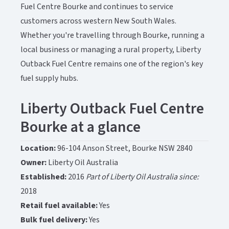
Fuel Centre Bourke and continues to service
customers across western New South Wales.​​​​‌ ‍ ​‍​‍‌‍ ‌ ​‍‌‍‍‌‌‍‌ ‌‍‍‌‌‍ ‍​‍​‍​ ‍‍​‍​‍‌ ​ ‌‍​‌‌‍ ‍‌‍‍‌‌ ‌​‌ ‍‌​‍ ‍‌‍‍‌‌‍ ​‍​‍​‍ ​​‍​‍‌‍‍​‌ ​‍‌‍‌‌‌‍‌‍​‍​‍​ ‍‍​‍​‍‌‍‍​‌ ‌​‌ ‌​‌ ​​‌ ​ ​ ‍‍​‍ ​‍ ‌‍ ​‌‍‍‌‌‍​‍‌‍‌‌‌ ​‍‌ ‌​‌ ‍‌​‍ ‌‌ ​ ‌ ‌​‌ ‌‌‌‍‌​‌‍‍‌‌‍ ​‍ ‍‌ ‌‍‌‍‌‌‌ ​‍‌‍​ ‌‍‌‌‌‍ ​​‍ ‍‌‍​‌‌ ​​‌ ​​​‍ ‌‍‍‌‌‍ ‍‌ ‌​‌‍‌‌‌‍ ‍‌ ‌​​‍ ‌‍‌‌‌‍‌​‌‍‍‌‌ ‌​​‍ ‌‍ ‌‌‍ ‌‍‌​‌‍‌‌​ ‌‌ ​​‌ ​‍‌‍‌‌‌ ​ ‌‍‌‌‌‍ ‍‌ ‌​‌‍​‌‌ ‌​‌‍‍‌‌‍ ‌‍ ‍​ ‍ ‌‍‍‌‌‍‌​​ ‌‌‍​‌​ ‍​‌‍​‍‌‍‌‌‌‍​‌​ ​‍‌‍​ ​ ‍‌​‍ ‌‌‍‌​​ ‌‌​ ‌‌​ ‌​​‍ ‌​ ‌​​ ‌‍​ ‍​‌‍‌‍​‍ ‌‌‍​‌‌‍​‌​ ‌‍​ ‍​​‍ ‌​ ‌‍‌‍​ ‌‍‌‌​ ​ ​ ‌‌​ ‌‌‌‍​‍‌‍​‍​ ‌​​ ‌‍‌‍​‌‌‍​‌​ ‍ ‌ ‌​‌ ‍‌‌ ​​‌‍‌‌​ ‌‌‍​‌‌ ​‍‌ ‌​‌‍‍‌‌‍​ ‌‍ ​‌‍‌‌​ ‍ ‌ ​​‌‍​‌‌ ‌​‌‍‍​​ ‌‌‍​ ‌‍ ‌‍ ‍‌ ‌​‌‍‌‌‌‍ ‍‌ ‌​‌​ ‌‌‍​‌‌ ‌​‌ ​‍‌‍‍‌‌ ‍​​‍‌‌​ ‌‌‌​​‍‌‌ ‌‍‍ ‌‍‌‌‌ ‍‌​‍‌‌​ ​ ‌​‌​​‍‌‌​ ​ ‌​‌​​‍‌‌​ ​‍​ ​‍​ ​‌‌‍​ ‌‍‌‍​ ​ ‌‍‌​‌‍​‌​ ‌​​ ‌‍‌‍‌‌‌‍‌​‌‍​ ​ ​‌​‍‌‌​ ​‍​ ​‍​‍‌‌​ ‌‌‌​‌​​‍ ‍‌‍​ ‌‍ ‌‍ ‍‌ ‌​‌‍‌‌‌‍ ‍‌ ‌​​‍‌‌​ ‌‌‌​​‍‌‌ ‌‍‍ ‌‍‌‌‌ ‍‌​‍‌‌​ ​ ‌​‌​​‍‌‌​ ​ ‌​‌​​‍‌‌​ ​‍​ ​‍‌‍​ ‌‍‌‌​ ​ ​ ​ ‌‍​ ‌‍​‌‌‍​‍​ ‌‍​ ‍‌​ ‌ ​ ‍‌‌‍​ ​‍‌‌​ ​‍​ ​‍​‍‌‌​ ‌‌‌​‌​​‍ ‍‌‍​ ‌‍‍​‌‍‍‌‌‍ ​‌‍‌​‌ ​‍‌‍‌‌‌‍ ‍​‍‌‌​ ‌‌‌​​‍‌‌ ‌‍‍ ‌‍‌‌‌ ‍‌​‍‌‌​ ​ ‌​‌​​‍‌‌​ ​ ‌​‌​​‍‌‌​ ​‍​ ​‍‌‍​ ​ ‌​​ ​​​ ‌​​ ‍‌​ ‌ ​ ‍‌‌‍​‌​ ​‌‌‍​‌​ ‍​​ ​‌​‍‌‌​ ​‍​ ​‍​‍‌‌​ ‌‌‌​‌​​‍ ‍‌ ‌​‌‍‌‌‌ ‍​‌ ‌​​ ‌‍​‍‌‍​‌‌ ​ ‌‍‌‌‌‌‌‌‌ ​‍‌‍ ​​ ‌‌‍‍​‌ ‌​‌ ‌​‌ ​​‌ ​ ​‍‌‌​ ​ ‌​​‌​‍‌‌​ ​‍‌​‌‍​‍‌‌​ ​‍‌​‌‍‌‍ ​‌‍‍‌‌‍​‍‌‍‌‌‌ ​‍‌ ‌​‌ ‍‌​‍ ‌‌ ​ ‌ ‌​‌ ‌‌‌‍‌​‌‍‍‌‌‍ ​‍ ‍‌ ‌‍‌‍‌‌‌ ​‍‌‍​ ‌‍‌‌‌‍ ​​‍ ‍‌‍​‌‌ ​​‌ ​​​‍‌‍‌‍‍‌‌‍‌​​ ‌‌‍​‌​ ‍​‌‍​‍‌‍‌‌‌‍​‌​ ​‍‌‍​ ​ ‍‌​‍ ‌‌‍‌​​ ‌‌​ ‌‌​ ‌​​‍ ‌​ ‌​​ ‌‍​ ‍​‌‍‌‍​‍ ‌‌‍​‌‌‍​‌​ ‌‍​ ‍​​‍ ‌​ ‌‍‌‍​ ‌‍‌‌​ ​ ​ ‌‌​ ‌‌‌‍​‍‌‍​‍​ ‌​​ ‌‍‌‍​‌‌‍​‌​‍‌‍‌ ‌​‌ ‍‌‌ ​​‌‍‌‌​ ‌‌‍​‌‌ ​‍‌ ‌​‌‍‍‌‌‍​ ‌‍ ​‌‍‌‌​‍‌‍‌ ​​‌‍​‌‌ ‌​‌‍‍​​ ‌‌‍​ ‌‍ ‌‍ ‍‌ ‌​‌‍‌‌‌‍ ‍‌ ‌​‌​ ‌‌‍​‌‌ ‌​‌ ​‍‌‍‍‌‌ ‍​​‍‌‌​ ‌‌‌​​‍‌‌ ‌‍‍ ‌‍‌‌‌ ‍‌​‍‌‌​ ​ ‌​‌​​‍‌‌​ ​ ‌​‌​​‍‌‌​ ​‍​ ​‍​ ​‌‌‍​ ‌‍‌‍​ ​ ‌‍‌​‌‍​‌​ ‌​​ ‌‍‌‍‌‌‌‍‌​‌‍​ ​ ​‌​‍‌‌​ ​‍​ ​‍​‍‌‌​ ‌‌‌​‌​​‍ ‍‌‍​ ‌‍ ‌‍ ‍‌ ‌​‌‍‌‌‌‍ ‍‌ ‌​​‍‌‌​ ‌‌‌​​‍‌‌ ‌‍‍ ‌‍‌‌‌ ‍‌​‍‌‌​ ​ ‌​‌​​‍‌‌​ ​ ‌​‌​​‍‌‌​ ​‍​ ​‍‌‍​ ‌‍‌‌​ ​ ​ ​ ‌‍​ ‌‍​‌‌‍​‍​ ‌‍​ ‍‌​ ‌ ​ ‍‌‌‍​ ​‍‌‌​ ​‍​ ​‍​‍‌‌​ ‌‌‌​‌​​‍ ‍‌‍​ ‌‍‍​‌‍‍‌‌‍ ​‌‍‌​‌ ​‍‌‍‌‌‌‍ ‍​‍‌‌​ ‌‌‌​​‍‌‌ ‌‍‍ ‌‍‌‌‌ ‍‌​‍‌‌​ ​ ‌​‌​​‍‌‌​ ​ ‌​‌​​‍‌‌​ ​‍​ ​‍‌‍​ ​ ‌​​ ​​​ ‌​​ ‍‌​ ‌ ​ ‍‌‌‍​‌​ ​‌‌‍​‌​ ‍​​ ​‌​‍‌‌​ ​‍​ ​‍​‍‌‌​ ‌‌‌​‌​​‍ ‍‌ ‌​‌‍‌‌‌ ‍​‌ ‌​​‍‌‍‌ ​​‌‍‌‌‌ ​‍‌ ​ ‌ ​​‌‍‌‌‌‍​ ‌ ‌​‌‍‍‌‌ ‌‍‌‍‌‌​ ‌‌ ​​‌ ‌‌‌‍​‍‌‍ ​‌‍‍‌‌ ​ ‌‍‍​‌‍‌‌‌‍‌​​‍​‍‌ ‌
Whether you're travelling through Bourke, running a
local business or managing a rural property, Liberty
Outback Fuel Centre remains one of the region's key
fuel supply hubs.​​​​‌ ‍ ​‍​‍‌‍ ‌ ​‍‌‍‍‌‌‍‌ ‌‍‍‌‌‍ ‍​‍​‍​ ‍‍​‍​‍‌ ​ ‌‍​‌‌‍ ‍‌‍‍‌‌ ‌​‌ ‍‌​‍ ‍‌‍‍‌‌‍ ​‍​‍​‍ ​​‍​‍‌‍‍​‌ ​‍‌‍‌‌‌‍‌‍​‍​‍​ ‍‍​‍​‍‌‍‍​‌ ‌​‌ ‌​‌ ​​‌ ​ ​ ‍‍​‍ ​‍ ‌‍ ​‌‍‍‌‌‍​‍‌‍‌‌‌ ​‍‌ ‌​‌ ‍‌​‍ ‌‌ ​ ‌ ‌​‌ ‌‌‌‍‌​‌‍‍‌‌‍ ​‍ ‍‌ ‌‍‌‍‌‌‌ ​‍‌‍​ ‌‍‌‌‌‍ ​​‍ ‍‌‍​‌‌ ​​‌ ​​​‍ ‌‍‍‌‌‍ ‍‌ ‌​‌‍‌‌‌‍ ‍‌ ‌​​‍ ‌‍‌‌‌‍‌​‌‍‍‌‌ ‌​​‍ ‌‍ ‌‌‍ ‌‍‌​‌‍‌‌​ ‌‌ ​​‌ ​‍‌‍‌‌‌ ​ ‌‍‌‌‌‍ ‍‌ ‌​‌‍​‌‌ ‌​‌‍‍‌‌‍ ‌‍ ‍​ ‍ ‌‍‍‌‌‍‌​​ ‌‌‍​‌​ ‍​‌‍​‍‌‍‌‌‌‍​‌​ ​‍‌‍​ ​ ‍‌​‍ ‌‌‍‌​​ ‌‌​ ‌‌​ ‌​​‍ ‌​ ‌​​ ‌‍​ ‍​‌‍‌‍​‍ ‌‌‍​‌‌‍​‌​ ‌‍​ ‍​​‍ ‌​ ‌‍‌‍​ ‌‍‌‌​ ​ ​ ‌‌​ ‌‌‌‍​‍‌‍​‍​ ‌​​ ‌‍‌‍​‌‌‍​‌​ ‍ ‌ ‌​‌ ‍‌‌ ​​‌‍‌‌​ ‌‌‍​‌‌ ​‍‌ ‌​‌‍‍‌‌‍​ ‌‍ ​‌‍‌‌​ ‍ ‌ ​​‌‍​‌‌ ‌​‌‍‍​​ ‌‌‍​ ‌‍ ‌‍ ‍‌ ‌​‌‍‌‌‌‍ ‍‌ ‌​‌​ ‌‌‍​‌‌ ‌​‌ ​‍‌‍‍‌‌ ‍​​‍‌‌​ ‌‌‌​​‍‌‌ ‌‍‍ ‌‍‌‌‌ ‍‌​‍‌‌​ ​ ‌​‌​​‍‌‌​ ​ ‌​‌​​‍‌‌​ ​‍​ ​‍​ ​‌‌‍​ ‌‍‌‍​ ​ ‌‍‌​‌‍​‌​ ‌​​ ‌‍‌‍‌‌‌‍‌​‌‍​ ​ ​‌​‍‌‌​ ​‍​ ​‍​‍‌‌​ ‌‌‌​‌​​‍ ‍‌‍​ ‌‍ ‌‍ ‍‌ ‌​‌‍‌‌‌‍ ‍‌ ‌​​‍‌‌​ ‌‌‌​​‍‌‌ ‌‍‍ ‌‍‌‌‌ ‍‌​‍‌‌​ ​ ‌​‌​​‍‌‌​ ​ ‌​‌​​‍‌‌​ ​‍​ ​‍‌‍​ ​ ‌​​ ‌​​ ​​​ ‌‍‌‍‌‍​ ‍‌​ ‍​​ ​​​ ​​​ ​‌‌‍​‍​‍‌‌​ ​‍​ ​‍​‍‌‌​ ‌‌‌​‌​​‍ ‍‌‍​ ‌‍‍​‌‍‍‌‌‍ ​‌‍‌​‌ ​‍‌‍‌‌‌‍ ‍​‍‌‌​ ‌‌‌​​‍‌‌ ‌‍‍ ‌‍‌‌‌ ‍‌​‍‌‌​ ​ ‌​‌​​‍‌‌​ ​ ‌​‌​​‍‌‌​ ​‍​ ​‍‌‍‌‍​ ‌‌​ ‍​‌‍‌‌​ ‌ ​ ‍‌‌‍​‌​ ‍​‌‍​‌​ ‌‍‌‍​‍‌‍​‌​‍‌‌​ ​‍​ ​‍​‍‌‌​ ‌‌‌​‌​​‍ ‍‌ ‌​‌‍‌‌‌ ‍​‌ ‌​​ ‌‍​‍‌‍​‌‌ ​ ‌‍‌‌‌‌‌‌‌ ​‍‌‍ ​​ ‌‌‍‍​‌ ‌​‌ ‌​‌ ​​‌ ​ ​‍‌‌​ ​ ‌​​‌​‍‌‌​ ​‍‌​‌‍​‍‌‌​ ​‍‌​‌‍‌‍ ​‌‍‍‌‌‍​‍‌‍‌‌‌ ​‍‌ ‌​‌ ‍‌​‍ ‌‌ ​ ‌ ‌​‌ ‌‌‌‍‌​‌‍‍‌‌‍ ​‍ ‍‌ ‌‍‌‍‌‌‌ ​‍‌‍​ ‌‍‌‌‌‍ ​​‍ ‍‌‍​‌‌ ​​‌ ​​​‍‌‍‌‍‍‌‌‍‌​​ ‌‌‍​‌​ ‍​‌‍​‍‌‍‌‌‌‍​‌​ ​‍‌‍​ ​ ‍‌​‍ ‌‌‍‌​​ ‌‌​ ‌‌​ ‌​​‍ ‌​ ‌​​ ‌‍​ ‍​‌‍‌‍​‍ ‌‌‍​‌‌‍​‌​ ‌‍​ ‍​​‍ ‌​ ‌‍‌‍​ ‌‍‌‌​ ​ ​ ‌‌​ ‌‌‌‍​‍‌‍​‍​ ‌​​ ‌‍‌‍​‌‌‍​‌​‍‌‍‌ ‌​‌ ‍‌‌ ​​‌‍‌‌​ ‌‌‍​‌‌ ​‍‌ ‌​‌‍‍‌‌‍​ ‌‍ ​‌‍‌‌​‍‌‍‌ ​​‌‍​‌‌ ‌​‌‍‍​​ ‌‌‍​ ‌‍ ‌‍ ‍‌ ‌​‌‍‌‌‌‍ ‍‌ ‌​‌​ ‌‌‍​‌‌ ‌​‌ ​‍‌‍‍‌‌ ‍​​‍‌‌​ ‌‌‌​​‍‌‌ ‌‍‍ ‌‍‌‌‌ ‍‌​‍‌‌​ ​ ‌​‌​​‍‌‌​ ​ ‌​‌​​‍‌‌​ ​‍​ ​‍​ ​‌‌‍​ ‌‍‌‍​ ​ ‌‍‌​‌‍​‌​ ‌​​ ‌‍‌‍‌‌‌‍‌​‌‍​ ​ ​‌​‍‌‌​ ​‍​ ​‍​‍‌‌​ ‌‌‌​‌​​‍ ‍‌‍​ ‌‍ ‌‍ ‍‌ ‌​‌‍‌‌‌‍ ‍‌ ‌​​‍‌‌​ ‌‌‌​​‍‌‌ ‌‍‍ ‌‍‌‌‌ ‍‌​‍‌‌​ ​ ‌​‌​​‍‌‌​ ​ ‌​‌​​‍‌‌​ ​‍​ ​‍‌‍​ ​ ‌​​ ‌​​ ​​​ ‌‍‌‍‌‍​ ‍‌​ ‍​​ ​​​ ​​​ ​‌‌‍​‍​‍‌‌​ ​‍​ ​‍​‍‌‌​ ‌‌‌​‌​​‍ ‍‌‍​ ‌‍‍​‌‍‍‌‌‍ ​‌‍‌​‌ ​‍‌‍‌‌‌‍ ‍​‍‌‌​ ‌‌‌​​‍‌‌ ‌‍‍ ‌‍‌‌‌ ‍‌​‍‌‌​ ​ ‌​‌​​‍‌‌​ ​ ‌​‌​​‍‌‌​ ​‍​ ​‍‌‍‌‍​ ‌‌​ ‍​‌‍‌‌​ ‌ ​ ‍‌‌‍​‌​ ‍​‌‍​‌​ ‌‍‌‍​‍‌‍​‌​‍‌‌​ ​‍​ ​‍​‍‌‌​ ‌‌‌​‌​​‍ ‍‌ ‌​‌‍‌‌‌ ‍​‌ ‌​​‍‌‍‌ ​​‌‍‌‌‌ ​‍‌ ​ ‌ ​​‌‍‌‌‌‍​ ‌ ‌​‌‍‍‌‌ ‌‍‌‍‌‌​ ‌‌ ​​‌ ‌‌‌‍​‍‌‍ ​‌‍‍‌‌ ​ ‌‍‍​‌‍‌‌‌‍‌​​‍​‍‌ ‌
Liberty Outback Fuel Centre
Bourke at a glance​​​​‌ ‍ ​‍​‍‌‍ ‌ ​‍‌‍‍‌‌‍‌ ‌‍‍‌‌‍ ‍​‍​‍​ ‍‍​‍​‍‌ ​ ‌‍​‌‌‍ ‍‌‍‍‌‌ ‌​‌ ‍‌​‍ ‍‌‍‍‌‌‍ ​‍​‍​‍ ​​‍​‍‌‍‍​‌ ​‍‌‍‌‌‌‍‌‍​‍​‍​ ‍‍​‍​‍‌‍‍​‌ ‌​‌ ‌​‌ ​​‌ ​ ​ ‍‍​‍ ​‍ ‌‍ ​‌‍‍‌‌‍​‍‌‍‌‌‌ ​‍‌ ‌​‌ ‍‌​‍ ‌‌ ​ ‌ ‌​‌ ‌‌‌‍‌​‌‍‍‌‌‍ ​‍ ‍‌ ‌‍‌‍‌‌‌ ​‍‌‍​ ‌‍‌‌‌‍ ​​‍ ‍‌‍​‌‌ ​​‌ ​​​‍ ‌‍‍‌‌‍ ‍‌ ‌​‌‍‌‌‌‍ ‍‌ ‌​​‍ ‌‍‌‌‌‍‌​‌‍‍‌‌ ‌​​‍ ‌‍ ‌‌‍ ‌‍‌​‌‍‌‌​ ‌‌ ​​‌ ​‍‌‍‌‌‌ ​ ‌‍‌‌‌‍ ‍‌ ‌​‌‍​‌‌ ‌​‌‍‍‌‌‍ ‌‍ ‍​ ‍ ‌‍‍‌‌‍‌​​ ‌‌‍​‌​ ‍​‌‍​‍‌‍‌‌‌‍​‌​ ​‍‌‍​ ​ ‍‌​‍ ‌‌‍‌​​ ‌‌​ ‌‌​ ‌​​‍ ‌​ ‌​​ ‌‍​ ‍​‌‍‌‍​‍ ‌‌‍​‌‌‍​‌​ ‌‍​ ‍​​‍ ‌​ ‌‍‌‍​ ‌‍‌‌​ ​ ​ ‌‌​ ‌‌‌‍​‍‌‍​‍​ ‌​​ ‌‍‌‍​‌‌‍​‌​ ‍ ‌ ‌​‌ ‍‌‌ ​​‌‍‌‌​ ‌‌‍​‌‌ ​‍‌ ‌​‌‍‍‌‌‍​ ‌‍ ​‌‍‌‌​ ‍ ‌ ​​‌‍​‌‌ ‌​‌‍‍​​ ‌‌‍​ ‌‍ ‌‍ ‍‌ ‌​‌‍‌‌‌‍ ‍‌ ‌​‌​ ‌‌‍​‌‌ ‌​‌ ​‍‌‍‍‌‌ ‍​​‍‌‌​ ‌‌‌​​‍‌‌ ‌‍‍ ‌‍‌‌‌ ‍‌​‍‌‌​ ​ ‌​‌​​‍‌‌​ ​ ‌​‌​​‍‌‌​ ​‍​ ​‍‌‍‌​‌‍‌‌‌‍‌​​ ​ ​ ‌‌‌‍‌‌​ ‌​‌‍​‍​ ​‍‌‍​ ​ ​‍‌‍​‍​‍‌‌​ ​‍​ ​‍​‍‌‌​ ‌‌‌​‌​​‍ ‍‌‍​ ‌‍ ‌‍ ‍‌ ‌​‌‍‌‌‌‍ ‍‌ ‌​​‍‌‌​ ‌‌‌​​‍‌‌ ‌‍‍ ‌‍‌‌‌ ‍‌​‍‌‌​ ​ ‌​‌​​‍‌‌​ ​ ‌​‌​​‍‌‌​ ​‍​ ​‍​ ‍​‌‍‌​​ ​‍‌‍‌​​ ​‍​ ​​‌‍​‍​ ‍‌​ ‌‌​ ​​​ ​‍‌‍​ ​‍‌‌​ ​‍​ ​‍​‍‌‌​ ‌‌‌​‌​​‍ ‍‌‍​ ‌‍‍​‌‍‍‌‌‍ ​‌‍‌​‌ ​‍‌‍‌‌‌‍ ‍​‍‌‌​ ‌‌‌​​‍‌‌ ‌‍‍ ‌‍‌‌‌ ‍‌​‍‌‌​ ​ ‌​‌​​‍‌‌​ ​ ‌​‌​​‍‌‌​ ​‍​ ​‍‌‍​ ​ ‍‌‌‍‌​​ ‍‌​ ‍​‌‍‌‍‌‍‌‌​ ‌​‌‍​‍‌‍​ ‌‍‌​​ ‌‌​‍‌‌​ ​‍​ ​‍​‍‌‌​ ‌‌‌​‌​​‍ ‍‌ ‌​‌‍‌‌‌ ‍​‌ ‌​​ ‌‍​‍‌‍​‌‌ ​ ‌‍‌‌‌‌‌‌‌ ​‍‌‍ ​​ ‌‌‍‍​‌ ‌​‌ ‌​‌ ​​‌ ​ ​‍‌‌​ ​ ‌​​‌​‍‌‌​ ​‍‌​‌‍​‍‌‌​ ​‍‌​‌‍‌‍ ​‌‍‍‌‌‍​‍‌‍‌‌‌ ​‍‌ ‌​‌ ‍‌​‍ ‌‌ ​ ‌ ‌​‌ ‌‌‌‍‌​‌‍‍‌‌‍ ​‍ ‍‌ ‌‍‌‍‌‌‌ ​‍‌‍​ ‌‍‌‌‌‍ ​​‍ ‍‌‍​‌‌ ​​‌ ​​​‍‌‍‌‍‍‌‌‍‌​​ ‌‌‍​‌​ ‍​‌‍​‍‌‍‌‌‌‍​‌​ ​‍‌‍​ ​ ‍‌​‍ ‌‌‍‌​​ ‌‌​ ‌‌​ ‌​​‍ ‌​ ‌​​ ‌‍​ ‍​‌‍‌‍​‍ ‌‌‍​‌‌‍​‌​ ‌‍​ ‍​​‍ ‌​ ‌‍‌‍​ ‌‍‌‌​ ​ ​ ‌‌​ ‌‌‌‍​‍‌‍​‍​ ‌​​ ‌‍‌‍​‌‌‍​‌​‍‌‍‌ ‌​‌ ‍‌‌ ​​‌‍‌‌​ ‌‌‍​‌‌ ​‍‌ ‌​‌‍‍‌‌‍​ ‌‍ ​‌‍‌‌​‍‌‍‌ ​​‌‍​‌‌ ‌​‌‍‍​​ ‌‌‍​ ‌‍ ‌‍ ‍‌ ‌​‌‍‌‌‌‍ ‍‌ ‌​‌​ ‌‌‍​‌‌ ‌​‌ ​‍‌‍‍‌‌ ‍​​‍‌‌​ ‌‌‌​​‍‌‌ ‌‍‍ ‌‍‌‌‌ ‍‌​‍‌‌​ ​ ‌​‌​​‍‌‌​ ​ ‌​‌​​‍‌‌​ ​‍​ ​‍‌‍‌​‌‍‌‌‌‍‌​​ ​ ​ ‌‌‌‍‌‌​ ‌​‌‍​‍​ ​‍‌‍​ ​ ​‍‌‍​‍​‍‌‌​ ​‍​ ​‍​‍‌‌​ ‌‌‌​‌​​‍ ‍‌‍​ ‌‍ ‌‍ ‍‌ ‌​‌‍‌‌‌‍ ‍‌ ‌​​‍‌‌​ ‌‌‌​​‍‌‌ ‌‍‍ ‌‍‌‌‌ ‍‌​‍‌‌​ ​ ‌​‌​​‍‌‌​ ​ ‌​‌​​‍‌‌​ ​‍​ ​‍​ ‍​‌‍‌​​ ​‍‌‍‌​​ ​‍​ ​​‌‍​‍​ ‍‌​ ‌‌​ ​​​ ​‍‌‍​ ​‍‌‌​ ​‍​ ​‍​‍‌‌​ ‌‌‌​‌​​‍ ‍‌‍​ ‌‍‍​‌‍‍‌‌‍ ​‌‍‌​‌ ​‍‌‍‌‌‌‍ ‍​‍‌‌​ ‌‌‌​​‍‌‌ ‌‍‍ ‌‍‌‌‌ ‍‌​‍‌‌​ ​ ‌​‌​​‍‌‌​ ​ ‌​‌​​‍‌‌​ ​‍​ ​‍‌‍​ ​ ‍‌‌‍‌​​ ‍‌​ ‍​‌‍‌‍‌‍‌‌​ ‌​‌‍​‍‌‍​ ‌‍‌​​ ‌‌​‍‌‌​ ​‍​ ​‍​‍‌‌​ ‌‌‌​‌​​‍ ‍‌ ‌​‌‍‌‌‌ ‍​‌ ‌​​‍‌‍‌ ​​‌‍‌‌‌ ​‍‌ ​ ‌ ​​‌‍‌‌‌‍​ ‌ ‌​‌‍‍‌‌ ‌‍‌‍‌‌​ ‌‌ ​​‌ ‌‌‌‍​‍‌‍ ​‌‍‍‌‌ ​ ‌‍‍​‌‍‌‌‌‍‌​​‍​‍‌ ‌
Location:
96-104 Anson Street, Bourke NSW 2840​​​​‌ ‍ ​‍​‍‌‍ ‌ ​‍‌‍‍‌‌‍‌ ‌‍‍‌‌‍ ‍​‍​‍​ ‍‍​‍​‍‌ ​ ‌‍​‌‌‍ ‍‌‍‍‌‌ ‌​‌ ‍‌​‍ ‍‌‍‍‌‌‍ ​‍​‍​‍ ​​‍​‍‌‍‍​‌ ​‍‌‍‌‌‌‍‌‍​‍​‍​ ‍‍​‍​‍‌‍‍​‌ ‌​‌ ‌​‌ ​​‌ ​ ​ ‍‍​‍ ​‍ ‌‍ ​‌‍‍‌‌‍​‍‌‍‌‌‌ ​‍‌ ‌​‌ ‍‌​‍ ‌‌ ​ ‌ ‌​‌ ‌‌‌‍‌​‌‍‍‌‌‍ ​‍ ‍‌ ‌‍‌‍‌‌‌ ​‍‌‍​ ‌‍‌‌‌‍ ​​‍ ‍‌‍​‌‌ ​​‌ ​​​‍ ‌‍‍‌‌‍ ‍‌ ‌​‌‍‌‌‌‍ ‍‌ ‌​​‍ ‌‍‌‌‌‍‌​‌‍‍‌‌ ‌​​‍ ‌‍ ‌‌‍ ‌‍‌​‌‍‌‌​ ‌‌ ​​‌ ​‍‌‍‌‌‌ ​ ‌‍‌‌‌‍ ‍‌ ‌​‌‍​‌‌ ‌​‌‍‍‌‌‍ ‌‍ ‍​ ‍ ‌‍‍‌‌‍‌​​ ‌‌‍​‌​ ‍​‌‍​‍‌‍‌‌‌‍​‌​ ​‍‌‍​ ​ ‍‌​‍ ‌‌‍‌​​ ‌‌​ ‌‌​ ‌​​‍ ‌​ ‌​​ ‌‍​ ‍​‌‍‌‍​‍ ‌‌‍​‌‌‍​‌​ ‌‍​ ‍​​‍ ‌​ ‌‍‌‍​ ‌‍‌‌​ ​ ​ ‌‌​ ‌‌‌‍​‍‌‍​‍​ ‌​​ ‌‍‌‍​‌‌‍​‌​ ‍ ‌ ‌​‌ ‍‌‌ ​​‌‍‌‌​ ‌‌‍​‌‌ ​‍‌ ‌​‌‍‍‌‌‍​ ‌‍ ​‌‍‌‌​ ‍ ‌ ​​‌‍​‌‌ ‌​‌‍‍​​ ‌‌‍​ ‌‍ ‌‍ ‍‌ ‌​‌‍‌‌‌‍ ‍‌ ‌​‌​ ‌‌‍​‌‌ ‌​‌ ​‍‌‍‍‌‌ ‍​​‍‌‌​ ‌‌‌​​‍‌‌ ‌‍‍ ‌‍‌‌‌ ‍‌​‍‌‌​ ​ ‌​‌​​‍‌‌​ ​ ‌​‌​​‍‌‌​ ​‍​ ​‍‌‍‌​‌‍‌‌‌‍‌​​ ​ ​ ‌‌‌‍‌‌​ ‌​‌‍​‍​ ​‍‌‍​ ​ ​‍‌‍​‍​‍‌‌​ ​‍​ ​‍​‍‌‌​ ‌‌‌​‌​​‍ ‍‌‍​ ‌‍ ‌‍ ‍‌ ‌​‌‍‌‌‌‍ ‍‌ ‌​​‍‌‌​ ‌‌‌​​‍‌‌ ‌‍‍ ‌‍‌‌‌ ‍‌​‍‌‌​ ​ ‌​‌​​‍‌‌​ ​ ‌​‌​​‍‌‌​ ​‍​ ​‍‌‍​‌​ ​​​ ‌​‌‍‌​‌‍‌‍‌‍‌‌​ ​​‌‍‌‍‌‍​‌‌‍​‍​ ​‌‌‍‌‍​‍‌‌​ ​‍​ ​‍​‍‌‌​ ‌‌‌​‌​​‍ ‍‌‍​ ‌‍‍​‌‍‍‌‌‍ ​‌‍‌​‌ ​‍‌‍‌‌‌‍ ‍​‍‌‌​ ‌‌‌​​‍‌‌ ‌‍‍ ‌‍‌‌‌ ‍‌​‍‌‌​ ​ ‌​‌​​‍‌‌​ ​ ‌​‌​​‍‌‌​ ​‍​ ​‍‌‍‌‌‌‍​‌​ ‍​‌‍‌‍​ ‌‍​ ‌‍​ ‌​‌‍‌​‌‍​ ‌‍‌​‌‍‌‌​ ​‍​‍‌‌​ ​‍​ ​‍​‍‌‌​ ‌‌‌​‌​​‍ ‍‌ ‌​‌‍‌‌‌ ‍​‌ ‌​​ ‌‍​‍‌‍​‌‌ ​ ‌‍‌‌‌‌‌‌‌ ​‍‌‍ ​​ ‌‌‍‍​‌ ‌​‌ ‌​‌ ​​‌ ​ ​‍‌‌​ ​ ‌​​‌​‍‌‌​ ​‍‌​‌‍​‍‌‌​ ​‍‌​‌‍‌‍ ​‌‍‍‌‌‍​‍‌‍‌‌‌ ​‍‌ ‌​‌ ‍‌​‍ ‌‌ ​ ‌ ‌​‌ ‌‌‌‍‌​‌‍‍‌‌‍ ​‍ ‍‌ ‌‍‌‍‌‌‌ ​‍‌‍​ ‌‍‌‌‌‍ ​​‍ ‍‌‍​‌‌ ​​‌ ​​​‍‌‍‌‍‍‌‌‍‌​​ ‌‌‍​‌​ ‍​‌‍​‍‌‍‌‌‌‍​‌​ ​‍‌‍​ ​ ‍‌​‍ ‌‌‍‌​​ ‌‌​ ‌‌​ ‌​​‍ ‌​ ‌​​ ‌‍​ ‍​‌‍‌‍​‍ ‌‌‍​‌‌‍​‌​ ‌‍​ ‍​​‍ ‌​ ‌‍‌‍​ ‌‍‌‌​ ​ ​ ‌‌​ ‌‌‌‍​‍‌‍​‍​ ‌​​ ‌‍‌‍​‌‌‍​‌​‍‌‍‌ ‌​‌ ‍‌‌ ​​‌‍‌‌​ ‌‌‍​‌‌ ​‍‌ ‌​‌‍‍‌‌‍​ ‌‍ ​‌‍‌‌​‍‌‍‌ ​​‌‍​‌‌ ‌​‌‍‍​​ ‌‌‍​ ‌‍ ‌‍ ‍‌ ‌​‌‍‌‌‌‍ ‍‌ ‌​‌​ ‌‌‍​‌‌ ‌​‌ ​‍‌‍‍‌‌ ‍​​‍‌‌​ ‌‌‌​​‍‌‌ ‌‍‍ ‌‍‌‌‌ ‍‌​‍‌‌​ ​ ‌​‌​​‍‌‌​ ​ ‌​‌​​‍‌‌​ ​‍​ ​‍‌‍‌​‌‍‌‌‌‍‌​​ ​ ​ ‌‌‌‍‌‌​ ‌​‌‍​‍​ ​‍‌‍​ ​ ​‍‌‍​‍​‍‌‌​ ​‍​ ​‍​‍‌‌​ ‌‌‌​‌​​‍ ‍‌‍​ ‌‍ ‌‍ ‍‌ ‌​‌‍‌‌‌‍ ‍‌ ‌​​‍‌‌​ ‌‌‌​​‍‌‌ ‌‍‍ ‌‍‌‌‌ ‍‌​‍‌‌​ ​ ‌​‌​​‍‌‌​ ​ ‌​‌​​‍‌‌​ ​‍​ ​‍‌‍​‌​ ​​​ ‌​‌‍‌​‌‍‌‍‌‍‌‌​ ​​‌‍‌‍‌‍​‌‌‍​‍​ ​‌‌‍‌‍​‍‌‌​ ​‍​ ​‍​‍‌‌​ ‌‌‌​‌​​‍ ‍‌‍​ ‌‍‍​‌‍‍‌‌‍ ​‌‍‌​‌ ​‍‌‍‌‌‌‍ ‍​‍‌‌​ ‌‌‌​​‍‌‌ ‌‍‍ ‌‍‌‌‌ ‍‌​‍‌‌​ ​ ‌​‌​​‍‌‌​ ​ ‌​‌​​‍‌‌​ ​‍​ ​‍‌‍‌‌‌‍​‌​ ‍​‌‍‌‍​ ‌‍​ ‌‍​ ‌​‌‍‌​‌‍​ ‌‍‌​‌‍‌‌​ ​‍​‍‌‌​ ​‍​ ​‍​‍‌‌​ ‌‌‌​‌​​‍ ‍‌ ‌​‌‍‌‌‌ ‍​‌ ‌​​‍‌‍‌ ​​‌‍‌‌‌ ​‍‌ ​ ‌ ​​‌‍‌‌‌‍​ ‌ ‌​‌‍‍‌‌ ‌‍‌‍‌‌​ ‌‌ ​​‌ ‌‌‌‍​‍‌‍ ​‌‍‍‌‌ ​ ‌‍‍​‌‍‌‌‌‍‌​​‍​‍‌ ‌
Owner:
Liberty Oil Australia​​​​‌ ‍ ​‍​‍‌‍ ‌ ​‍‌‍‍‌‌‍‌ ‌‍‍‌‌‍ ‍​‍​‍​ ‍‍​‍​‍‌ ​ ‌‍​‌‌‍ ‍‌‍‍‌‌ ‌​‌ ‍‌​‍ ‍‌‍‍‌‌‍ ​‍​‍​‍ ​​‍​‍‌‍‍​‌ ​‍‌‍‌‌‌‍‌‍​‍​‍​ ‍‍​‍​‍‌‍‍​‌ ‌​‌ ‌​‌ ​​‌ ​ ​ ‍‍​‍ ​‍ ‌‍ ​‌‍‍‌‌‍​‍‌‍‌‌‌ ​‍‌ ‌​‌ ‍‌​‍ ‌‌ ​ ‌ ‌​‌ ‌‌‌‍‌​‌‍‍‌‌‍ ​‍ ‍‌ ‌‍‌‍‌‌‌ ​‍‌‍​ ‌‍‌‌‌‍ ​​‍ ‍‌‍​‌‌ ​​‌ ​​​‍ ‌‍‍‌‌‍ ‍‌ ‌​‌‍‌‌‌‍ ‍‌ ‌​​‍ ‌‍‌‌‌‍‌​‌‍‍‌‌ ‌​​‍ ‌‍ ‌‌‍ ‌‍‌​‌‍‌‌​ ‌‌ ​​‌ ​‍‌‍‌‌‌ ​ ‌‍‌‌‌‍ ‍‌ ‌​‌‍​‌‌ ‌​‌‍‍‌‌‍ ‌‍ ‍​ ‍ ‌‍‍‌‌‍‌​​ ‌‌‍​‌​ ‍​‌‍​‍‌‍‌‌‌‍​‌​ ​‍‌‍​ ​ ‍‌​‍ ‌‌‍‌​​ ‌‌​ ‌‌​ ‌​​‍ ‌​ ‌​​ ‌‍​ ‍​‌‍‌‍​‍ ‌‌‍​‌‌‍​‌​ ‌‍​ ‍​​‍ ‌​ ‌‍‌‍​ ‌‍‌‌​ ​ ​ ‌‌​ ‌‌‌‍​‍‌‍​‍​ ‌​​ ‌‍‌‍​‌‌‍​‌​ ‍ ‌ ‌​‌ ‍‌‌ ​​‌‍‌‌​ ‌‌‍​‌‌ ​‍‌ ‌​‌‍‍‌‌‍​ ‌‍ ​‌‍‌‌​ ‍ ‌ ​​‌‍​‌‌ ‌​‌‍‍​​ ‌‌‍​ ‌‍ ‌‍ ‍‌ ‌​‌‍‌‌‌‍ ‍‌ ‌​‌​ ‌‌‍​‌‌ ‌​‌ ​‍‌‍‍‌‌ ‍​​‍‌‌​ ‌‌‌​​‍‌‌ ‌‍‍ ‌‍‌‌‌ ‍‌​‍‌‌​ ​ ‌​‌​​‍‌‌​ ​ ‌​‌​​‍‌‌​ ​‍​ ​‍‌‍‌​‌‍‌‌‌‍‌​​ ​ ​ ‌‌‌‍‌‌​ ‌​‌‍​‍​ ​‍‌‍​ ​ ​‍‌‍​‍​‍‌‌​ ​‍​ ​‍​‍‌‌​ ‌‌‌​‌​​‍ ‍‌‍​ ‌‍ ‌‍ ‍‌ ‌​‌‍‌‌‌‍ ‍‌ ‌​​‍‌‌​ ‌‌‌​​‍‌‌ ‌‍‍ ‌‍‌‌‌ ‍‌​‍‌‌​ ​ ‌​‌​​‍‌‌​ ​ ‌​‌​​‍‌‌​ ​‍​ ​‍​ ​‌​ ​‌​ ‌​​ ‌ ​ ​‍​ ‍‌​ ​‍​ ​‌​ ‌​​ ‌​‌‍​ ​ ​‍​‍‌‌​ ​‍​ ​‍​‍‌‌​ ‌‌‌​‌​​‍ ‍‌‍​ ‌‍‍​‌‍‍‌‌‍ ​‌‍‌​‌ ​‍‌‍‌‌‌‍ ‍​‍‌‌​ ‌‌‌​​‍‌‌ ‌‍‍ ‌‍‌‌‌ ‍‌​‍‌‌​ ​ ‌​‌​​‍‌‌​ ​ ‌​‌​​‍‌‌​ ​‍​ ​‍‌‍‌‍​ ‌‌‌‍​‍‌‍‌​‌‍‌​​ ‌‌​ ‍‌​ ‍​‌‍‌‌​ ‍​‌‍​‌​ ‍‌​‍‌‌​ ​‍​ ​‍​‍‌‌​ ‌‌‌​‌​​‍ ‍‌ ‌​‌‍‌‌‌ ‍​‌ ‌​​ ‌‍​‍‌‍​‌‌ ​ ‌‍‌‌‌‌‌‌‌ ​‍‌‍ ​​ ‌‌‍‍​‌ ‌​‌ ‌​‌ ​​‌ ​ ​‍‌‌​ ​ ‌​​‌​‍‌‌​ ​‍‌​‌‍​‍‌‌​ ​‍‌​‌‍‌‍ ​‌‍‍‌‌‍​‍‌‍‌‌‌ ​‍‌ ‌​‌ ‍‌​‍ ‌‌ ​ ‌ ‌​‌ ‌‌‌‍‌​‌‍‍‌‌‍ ​‍ ‍‌ ‌‍‌‍‌‌‌ ​‍‌‍​ ‌‍‌‌‌‍ ​​‍ ‍‌‍​‌‌ ​​‌ ​​​‍‌‍‌‍‍‌‌‍‌​​ ‌‌‍​‌​ ‍​‌‍​‍‌‍‌‌‌‍​‌​ ​‍‌‍​ ​ ‍‌​‍ ‌‌‍‌​​ ‌‌​ ‌‌​ ‌​​‍ ‌​ ‌​​ ‌‍​ ‍​‌‍‌‍​‍ ‌‌‍​‌‌‍​‌​ ‌‍​ ‍​​‍ ‌​ ‌‍‌‍​ ‌‍‌‌​ ​ ​ ‌‌​ ‌‌‌‍​‍‌‍​‍​ ‌​​ ‌‍‌‍​‌‌‍​‌​‍‌‍‌ ‌​‌ ‍‌‌ ​​‌‍‌‌​ ‌‌‍​‌‌ ​‍‌ ‌​‌‍‍‌‌‍​ ‌‍ ​‌‍‌‌​‍‌‍‌ ​​‌‍​‌‌ ‌​‌‍‍​​ ‌‌‍​ ‌‍ ‌‍ ‍‌ ‌​‌‍‌‌‌‍ ‍‌ ‌​‌​ ‌‌‍​‌‌ ‌​‌ ​‍‌‍‍‌‌ ‍​​‍‌‌​ ‌‌‌​​‍‌‌ ‌‍‍ ‌‍‌‌‌ ‍‌​‍‌‌​ ​ ‌​‌​​‍‌‌​ ​ ‌​‌​​‍‌‌​ ​‍​ ​‍‌‍‌​‌‍‌‌‌‍‌​​ ​ ​ ‌‌‌‍‌‌​ ‌​‌‍​‍​ ​‍‌‍​ ​ ​‍‌‍​‍​‍‌‌​ ​‍​ ​‍​‍‌‌​ ‌‌‌​‌​​‍ ‍‌‍​ ‌‍ ‌‍ ‍‌ ‌​‌‍‌‌‌‍ ‍‌ ‌​​‍‌‌​ ‌‌‌​​‍‌‌ ‌‍‍ ‌‍‌‌‌ ‍‌​‍‌‌​ ​ ‌​‌​​‍‌‌​ ​ ‌​‌​​‍‌‌​ ​‍​ ​‍​ ​‌​ ​‌​ ‌​​ ‌ ​ ​‍​ ‍‌​ ​‍​ ​‌​ ‌​​ ‌​‌‍​ ​ ​‍​‍‌‌​ ​‍​ ​‍​‍‌‌​ ‌‌‌​‌​​‍ ‍‌‍​ ‌‍‍​‌‍‍‌‌‍ ​‌‍‌​‌ ​‍‌‍‌‌‌‍ ‍​‍‌‌​ ‌‌‌​​‍‌‌ ‌‍‍ ‌‍‌‌‌ ‍‌​‍‌‌​ ​ ‌​‌​​‍‌‌​ ​ ‌​‌​​‍‌‌​ ​‍​ ​‍‌‍‌‍​ ‌‌‌‍​‍‌‍‌​‌‍‌​​ ‌‌​ ‍‌​ ‍​‌‍‌‌​ ‍​‌‍​‌​ ‍‌​‍‌‌​ ​‍​ ​‍​‍‌‌​ ‌‌‌​‌​​‍ ‍‌ ‌​‌‍‌‌‌ ‍​‌ ‌​​‍‌‍‌ ​​‌‍‌‌‌ ​‍‌ ​ ‌ ​​‌‍‌‌‌‍​ ‌ ‌​‌‍‍‌‌ ‌‍‌‍‌‌​ ‌‌ ​​‌ ‌‌‌‍​‍‌‍ ​‌‍‍‌‌ ​ ‌‍‍​‌‍‌‌‌‍‌​​‍​‍‌ ‌
Established:
2016 ​​​​‌ ‍ ​‍​‍‌‍ ‌ ​‍‌‍‍‌‌‍‌ ‌‍‍‌‌‍ ‍​‍​‍​ ‍‍​‍​‍‌ ​ ‌‍​‌‌‍ ‍‌‍‍‌‌ ‌​‌ ‍‌​‍ ‍‌‍‍‌‌‍ ​‍​‍​‍ ​​‍​‍‌‍‍​‌ ​‍‌‍‌‌‌‍‌‍​‍​‍​ ‍‍​‍​‍‌‍‍​‌ ‌​‌ ‌​‌ ​​‌ ​ ​ ‍‍​‍ ​‍ ‌‍ ​‌‍‍‌‌‍​‍‌‍‌‌‌ ​‍‌ ‌​‌ ‍‌​‍ ‌‌ ​ ‌ ‌​‌ ‌‌‌‍‌​‌‍‍‌‌‍ ​‍ ‍‌ ‌‍‌‍‌‌‌ ​‍‌‍​ ‌‍‌‌‌‍ ​​‍ ‍‌‍​‌‌ ​​‌ ​​​‍ ‌‍‍‌‌‍ ‍‌ ‌​‌‍‌‌‌‍ ‍‌ ‌​​‍ ‌‍‌‌‌‍‌​‌‍‍‌‌ ‌​​‍ ‌‍ ‌‌‍ ‌‍‌​‌‍‌‌​ ‌‌ ​​‌ ​‍‌‍‌‌‌ ​ ‌‍‌‌‌‍ ‍‌ ‌​‌‍​‌‌ ‌​‌‍‍‌‌‍ ‌‍ ‍​ ‍ ‌‍‍‌‌‍‌​​ ‌‌‍​‌​ ‍​‌‍​‍‌‍‌‌‌‍​‌​ ​‍‌‍​ ​ ‍‌​‍ ‌‌‍‌​​ ‌‌​ ‌‌​ ‌​​‍ ‌​ ‌​​ ‌‍​ ‍​‌‍‌‍​‍ ‌‌‍​‌‌‍​‌​ ‌‍​ ‍​​‍ ‌​ ‌‍‌‍​ ‌‍‌‌​ ​ ​ ‌‌​ ‌‌‌‍​‍‌‍​‍​ ‌​​ ‌‍‌‍​‌‌‍​‌​ ‍ ‌ ‌​‌ ‍‌‌ ​​‌‍‌‌​ ‌‌‍​‌‌ ​‍‌ ‌​‌‍‍‌‌‍​ ‌‍ ​‌‍‌‌​ ‍ ‌ ​​‌‍​‌‌ ‌​‌‍‍​​ ‌‌‍​ ‌‍ ‌‍ ‍‌ ‌​‌‍‌‌‌‍ ‍‌ ‌​‌​ ‌‌‍​‌‌ ‌​‌ ​‍‌‍‍‌‌ ‍​​‍‌‌​ ‌‌‌​​‍‌‌ ‌‍‍ ‌‍‌‌‌ ‍‌​‍‌‌​ ​ ‌​‌​​‍‌‌​ ​ ‌​‌​​‍‌‌​ ​‍​ ​‍‌‍‌​‌‍‌‌‌‍‌​​ ​ ​ ‌‌‌‍‌‌​ ‌​‌‍​‍​ ​‍‌‍​ ​ ​‍‌‍​‍​‍‌‌​ ​‍​ ​‍​‍‌‌​ ‌‌‌​‌​​‍ ‍‌‍​ ‌‍ ‌‍ ‍‌ ‌​‌‍‌‌‌‍ ‍‌ ‌​​‍‌‌​ ‌‌‌​​‍‌‌ ‌‍‍ ‌‍‌‌‌ ‍‌​‍‌‌​ ​ ‌​‌​​‍‌‌​ ​ ‌​‌​​‍‌‌​ ​‍​ ​‍‌‍​‍​ ‍​​ ​‌‌‍​‍​ ‍‌​ ‍‌‌‍​‌​ ​ ​ ​‍‌‍​‌‌‍​‌​ ​‌​‍‌‌​ ​‍​ ​‍​‍‌‌​ ‌‌‌​‌​​‍ ‍‌‍​ ‌‍‍​‌‍‍‌‌‍ ​‌‍‌​‌ ​‍‌‍‌‌‌‍ ‍​‍‌‌​ ‌‌‌​​‍‌‌ ‌‍‍ ‌‍‌‌‌ ‍‌​‍‌‌​ ​ ‌​‌​​‍‌‌​ ​ ‌​‌​​‍‌‌​ ​‍​ ​‍​ ‌‍​ ‌‌​ ‌‌‌‍‌​​ ‌‌​ ‌ ‌‍​ ​ ‍​‌‍‌‍​ ​ ​ ‌ ‌‍‌​​‍‌‌​ ​‍​ ​‍​‍‌‌​ ‌‌‌​‌​​‍ ‍‌ ‌​‌‍‌‌‌ ‍​‌ ‌​​ ‌‍​‍‌‍​‌‌ ​ ‌‍‌‌‌‌‌‌‌ ​‍‌‍ ​​ ‌‌‍‍​‌ ‌​‌ ‌​‌ ​​‌ ​ ​‍‌‌​ ​ ‌​​‌​‍‌‌​ ​‍‌​‌‍​‍‌‌​ ​‍‌​‌‍‌‍ ​‌‍‍‌‌‍​‍‌‍‌‌‌ ​‍‌ ‌​‌ ‍‌​‍ ‌‌ ​ ‌ ‌​‌ ‌‌‌‍‌​‌‍‍‌‌‍ ​‍ ‍‌ ‌‍‌‍‌‌‌ ​‍‌‍​ ‌‍‌‌‌‍ ​​‍ ‍‌‍​‌‌ ​​‌ ​​​‍‌‍‌‍‍‌‌‍‌​​ ‌‌‍​‌​ ‍​‌‍​‍‌‍‌‌‌‍​‌​ ​‍‌‍​ ​ ‍‌​‍ ‌‌‍‌​​ ‌‌​ ‌‌​ ‌​​‍ ‌​ ‌​​ ‌‍​ ‍​‌‍‌‍​‍ ‌‌‍​‌‌‍​‌​ ‌‍​ ‍​​‍ ‌​ ‌‍‌‍​ ‌‍‌‌​ ​ ​ ‌‌​ ‌‌‌‍​‍‌‍​‍​ ‌​​ ‌‍‌‍​‌‌‍​‌​‍‌‍‌ ‌​‌ ‍‌‌ ​​‌‍‌‌​ ‌‌‍​‌‌ ​‍‌ ‌​‌‍‍‌‌‍​ ‌‍ ​‌‍‌‌​‍‌‍‌ ​​‌‍​‌‌ ‌​‌‍‍​​ ‌‌‍​ ‌‍ ‌‍ ‍‌ ‌​‌‍‌‌‌‍ ‍‌ ‌​‌​ ‌‌‍​‌‌ ‌​‌ ​‍‌‍‍‌‌ ‍​​‍‌‌​ ‌‌‌​​‍‌‌ ‌‍‍ ‌‍‌‌‌ ‍‌​‍‌‌​ ​ ‌​‌​​‍‌‌​ ​ ‌​‌​​‍‌‌​ ​‍​ ​‍‌‍‌​‌‍‌‌‌‍‌​​ ​ ​ ‌‌‌‍‌‌​ ‌​‌‍​‍​ ​‍‌‍​ ​ ​‍‌‍​‍​‍‌‌​ ​‍​ ​‍​‍‌‌​ ‌‌‌​‌​​‍ ‍‌‍​ ‌‍ ‌‍ ‍‌ ‌​‌‍‌‌‌‍ ‍‌ ‌​​‍‌‌​ ‌‌‌​​‍‌‌ ‌‍‍ ‌‍‌‌‌ ‍‌​‍‌‌​ ​ ‌​‌​​‍‌‌​ ​ ‌​‌​​‍‌‌​ ​‍​ ​‍‌‍​‍​ ‍​​ ​‌‌‍​‍​ ‍‌​ ‍‌‌‍​‌​ ​ ​ ​‍‌‍​‌‌‍​‌​ ​‌​‍‌‌​ ​‍​ ​‍​‍‌‌​ ‌‌‌​‌​​‍ ‍‌‍​ ‌‍‍​‌‍‍‌‌‍ ​‌‍‌​‌ ​‍‌‍‌‌‌‍ ‍​‍‌‌​ ‌‌‌​​‍‌‌ ‌‍‍ ‌‍‌‌‌ ‍‌​‍‌‌​ ​ ‌​‌​​‍‌‌​ ​ ‌​‌​​‍‌‌​ ​‍​ ​‍​ ‌‍​ ‌‌​ ‌‌‌‍‌​​ ‌‌​ ‌ ‌‍​ ​ ‍​‌‍‌‍​ ​ ​ ‌ ‌‍‌​​‍‌‌​ ​‍​ ​‍​‍‌‌​ ‌‌‌​‌​​‍ ‍‌ ‌​‌‍‌‌‌ ‍​‌ ‌​​‍‌‍‌ ​​‌‍‌‌‌ ​‍‌ ​ ‌ ​​‌‍‌‌‌‍​ ‌ ‌​‌‍‍‌‌ ‌‍‌‍‌‌​ ‌‌ ​​‌ ‌‌‌‍​‍‌‍ ​‌‍‍‌‌ ​ ‌‍‍​‌‍‌‌‌‍‌​​‍​‍‌ ‌
Part of Liberty Oil Australia since:​​​​‌ ‍ ​‍​‍‌‍ ‌ ​‍‌‍‍‌‌‍‌ ‌‍‍‌‌‍ ‍​‍​‍​ ‍‍​‍​‍‌ ​ ‌‍​‌‌‍ ‍‌‍‍‌‌ ‌​‌ ‍‌​‍ ‍‌‍‍‌‌‍ ​‍​‍​‍ ​​‍​‍‌‍‍​‌ ​‍‌‍‌‌‌‍‌‍​‍​‍​ ‍‍​‍​‍‌‍‍​‌ ‌​‌ ‌​‌ ​​‌ ​ ​ ‍‍​‍ ​‍ ‌‍ ​‌‍‍‌‌‍​‍‌‍‌‌‌ ​‍‌ ‌​‌ ‍‌​‍ ‌‌ ​ ‌ ‌​‌ ‌‌‌‍‌​‌‍‍‌‌‍ ​‍ ‍‌ ‌‍‌‍‌‌‌ ​‍‌‍​ ‌‍‌‌‌‍ ​​‍ ‍‌‍​‌‌ ​​‌ ​​​‍ ‌‍‍‌‌‍ ‍‌ ‌​‌‍‌‌‌‍ ‍‌ ‌​​‍ ‌‍‌‌‌‍‌​‌‍‍‌‌ ‌​​‍ ‌‍ ‌‌‍ ‌‍‌​‌‍‌‌​ ‌‌ ​​‌ ​‍‌‍‌‌‌ ​ ‌‍‌‌‌‍ ‍‌ ‌​‌‍​‌‌ ‌​‌‍‍‌‌‍ ‌‍ ‍​ ‍ ‌‍‍‌‌‍‌​​ ‌‌‍​‌​ ‍​‌‍​‍‌‍‌‌‌‍​‌​ ​‍‌‍​ ​ ‍‌​‍ ‌‌‍‌​​ ‌‌​ ‌‌​ ‌​​‍ ‌​ ‌​​ ‌‍​ ‍​‌‍‌‍​‍ ‌‌‍​‌‌‍​‌​ ‌‍​ ‍​​‍ ‌​ ‌‍‌‍​ ‌‍‌‌​ ​ ​ ‌‌​ ‌‌‌‍​‍‌‍​‍​ ‌​​ ‌‍‌‍​‌‌‍​‌​ ‍ ‌ ‌​‌ ‍‌‌ ​​‌‍‌‌​ ‌‌‍​‌‌ ​‍‌ ‌​‌‍‍‌‌‍​ ‌‍ ​‌‍‌‌​ ‍ ‌ ​​‌‍​‌‌ ‌​‌‍‍​​ ‌‌‍​ ‌‍ ‌‍ ‍‌ ‌​‌‍‌‌‌‍ ‍‌ ‌​‌​ ‌‌‍​‌‌ ‌​‌ ​‍‌‍‍‌‌ ‍​​‍‌‌​ ‌‌‌​​‍‌‌ ‌‍‍ ‌‍‌‌‌ ‍‌​‍‌‌​ ​ ‌​‌​​‍‌‌​ ​ ‌​‌​​‍‌‌​ ​‍​ ​‍‌‍‌​‌‍‌‌‌‍‌​​ ​ ​ ‌‌‌‍‌‌​ ‌​‌‍​‍​ ​‍‌‍​ ​ ​‍‌‍​‍​‍‌‌​ ​‍​ ​‍​‍‌‌​ ‌‌‌​‌​​‍ ‍‌‍​ ‌‍ ‌‍ ‍‌ ‌​‌‍‌‌‌‍ ‍‌ ‌​​‍‌‌​ ‌‌‌​​‍‌‌ ‌‍‍ ‌‍‌‌‌ ‍‌​‍‌‌​ ​ ‌​‌​​‍‌‌​ ​ ‌​‌​​‍‌‌​ ​‍​ ​‍‌‍​‍​ ‍​​ ​‌‌‍​‍​ ‍‌​ ‍‌‌‍​‌​ ​ ​ ​‍‌‍​‌‌‍​‌​ ​‌​‍‌‌​ ​‍​ ​‍​‍‌‌​ ‌‌‌​‌​​‍ ‍‌‍​ ‌‍‍​‌‍‍‌‌‍ ​‌‍‌​‌ ​‍‌‍‌‌‌‍ ‍​‍‌‌​ ‌‌‌​​‍‌‌ ‌‍‍ ‌‍‌‌‌ ‍‌​‍‌‌​ ​ ‌​‌​​‍‌‌​ ​ ‌​‌​​‍‌‌​ ​‍​ ​‍​ ‌‌​ ‌‌​ ‌‌‌‍‌​‌‍​‌​ ​​‌‍‌‍​ ​‌​ ​‍‌‍​‌​ ‌‌‌‍‌‍​‍‌‌​ ​‍​ ​‍​‍‌‌​ ‌‌‌​‌​​‍ ‍‌ ‌​‌‍‌‌‌ ‍​‌ ‌​​ ‌‍​‍‌‍​‌‌ ​ ‌‍‌‌‌‌‌‌‌ ​‍‌‍ ​​ ‌‌‍‍​‌ ‌​‌ ‌​‌ ​​‌ ​ ​‍‌‌​ ​ ‌​​‌​‍‌‌​ ​‍‌​‌‍​‍‌‌​ ​‍‌​‌‍‌‍ ​‌‍‍‌‌‍​‍‌‍‌‌‌ ​‍‌ ‌​‌ ‍‌​‍ ‌‌ ​ ‌ ‌​‌ ‌‌‌‍‌​‌‍‍‌‌‍ ​‍ ‍‌ ‌‍‌‍‌‌‌ ​‍‌‍​ ‌‍‌‌‌‍ ​​‍ ‍‌‍​‌‌ ​​‌ ​​​‍‌‍‌‍‍‌‌‍‌​​ ‌‌‍​‌​ ‍​‌‍​‍‌‍‌‌‌‍​‌​ ​‍‌‍​ ​ ‍‌​‍ ‌‌‍‌​​ ‌‌​ ‌‌​ ‌​​‍ ‌​ ‌​​ ‌‍​ ‍​‌‍‌‍​‍ ‌‌‍​‌‌‍​‌​ ‌‍​ ‍​​‍ ‌​ ‌‍‌‍​ ‌‍‌‌​ ​ ​ ‌‌​ ‌‌‌‍​‍‌‍​‍​ ‌​​ ‌‍‌‍​‌‌‍​‌​‍‌‍‌ ‌​‌ ‍‌‌ ​​‌‍‌‌​ ‌‌‍​‌‌ ​‍‌ ‌​‌‍‍‌‌‍​ ‌‍ ​‌‍‌‌​‍‌‍‌ ​​‌‍​‌‌ ‌​‌‍‍​​ ‌‌‍​ ‌‍ ‌‍ ‍‌ ‌​‌‍‌‌‌‍ ‍‌ ‌​‌​ ‌‌‍​‌‌ ‌​‌ ​‍‌‍‍‌‌ ‍​​‍‌‌​ ‌‌‌​​‍‌‌ ‌‍‍ ‌‍‌‌‌ ‍‌​‍‌‌​ ​ ‌​‌​​‍‌‌​ ​ ‌​‌​​‍‌‌​ ​‍​ ​‍‌‍‌​‌‍‌‌‌‍‌​​ ​ ​ ‌‌‌‍‌‌​ ‌​‌‍​‍​ ​‍‌‍​ ​ ​‍‌‍​‍​‍‌‌​ ​‍​ ​‍​‍‌‌​ ‌‌‌​‌​​‍ ‍‌‍​ ‌‍ ‌‍ ‍‌ ‌​‌‍‌‌‌‍ ‍‌ ‌​​‍‌‌​ ‌‌‌​​‍‌‌ ‌‍‍ ‌‍‌‌‌ ‍‌​‍‌‌​ ​ ‌​‌​​‍‌‌​ ​ ‌​‌​​‍‌‌​ ​‍​ ​‍‌‍​‍​ ‍​​ ​‌‌‍​‍​ ‍‌​ ‍‌‌‍​‌​ ​ ​ ​‍‌‍​‌‌‍​‌​ ​‌​‍‌‌​ ​‍​ ​‍​‍‌‌​ ‌‌‌​‌​​‍ ‍‌‍​ ‌‍‍​‌‍‍‌‌‍ ​‌‍‌​‌ ​‍‌‍‌‌‌‍ ‍​‍‌‌​ ‌‌‌​​‍‌‌ ‌‍‍ ‌‍‌‌‌ ‍‌​‍‌‌​ ​ ‌​‌​​‍‌‌​ ​ ‌​‌​​‍‌‌​ ​‍​ ​‍​ ‌‌​ ‌‌​ ‌‌‌‍‌​‌‍​‌​ ​​‌‍‌‍​ ​‌​ ​‍‌‍​‌​ ‌‌‌‍‌‍​‍‌‌​ ​‍​ ​‍​‍‌‌​ ‌‌‌​‌​​‍ ‍‌ ‌​‌‍‌‌‌ ‍​‌ ‌​​‍‌‍‌ ​​‌‍‌‌‌ ​‍‌ ​ ‌ ​​‌‍‌‌‌‍​ ‌ ‌​‌‍‍‌‌ ‌‍‌‍‌‌​ ‌‌ ​​‌ ‌‌‌‍​‍‌‍ ​‌‍‍‌‌ ​ ‌‍‍​‌‍‌‌‌‍‌​​‍​‍‌ ‌
2018​​​​‌ ‍ ​‍​‍‌‍ ‌ ​‍‌‍‍‌‌‍‌ ‌‍‍‌‌‍ ‍​‍​‍​ ‍‍​‍​‍‌ ​ ‌‍​‌‌‍ ‍‌‍‍‌‌ ‌​‌ ‍‌​‍ ‍‌‍‍‌‌‍ ​‍​‍​‍ ​​‍​‍‌‍‍​‌ ​‍‌‍‌‌‌‍‌‍​‍​‍​ ‍‍​‍​‍‌‍‍​‌ ‌​‌ ‌​‌ ​​‌ ​ ​ ‍‍​‍ ​‍ ‌‍ ​‌‍‍‌‌‍​‍‌‍‌‌‌ ​‍‌ ‌​‌ ‍‌​‍ ‌‌ ​ ‌ ‌​‌ ‌‌‌‍‌​‌‍‍‌‌‍ ​‍ ‍‌ ‌‍‌‍‌‌‌ ​‍‌‍​ ‌‍‌‌‌‍ ​​‍ ‍‌‍​‌‌ ​​‌ ​​​‍ ‌‍‍‌‌‍ ‍‌ ‌​‌‍‌‌‌‍ ‍‌ ‌​​‍ ‌‍‌‌‌‍‌​‌‍‍‌‌ ‌​​‍ ‌‍ ‌‌‍ ‌‍‌​‌‍‌‌​ ‌‌ ​​‌ ​‍‌‍‌‌‌ ​ ‌‍‌‌‌‍ ‍‌ ‌​‌‍​‌‌ ‌​‌‍‍‌‌‍ ‌‍ ‍​ ‍ ‌‍‍‌‌‍‌​​ ‌‌‍​‌​ ‍​‌‍​‍‌‍‌‌‌‍​‌​ ​‍‌‍​ ​ ‍‌​‍ ‌‌‍‌​​ ‌‌​ ‌‌​ ‌​​‍ ‌​ ‌​​ ‌‍​ ‍​‌‍‌‍​‍ ‌‌‍​‌‌‍​‌​ ‌‍​ ‍​​‍ ‌​ ‌‍‌‍​ ‌‍‌‌​ ​ ​ ‌‌​ ‌‌‌‍​‍‌‍​‍​ ‌​​ ‌‍‌‍​‌‌‍​‌​ ‍ ‌ ‌​‌ ‍‌‌ ​​‌‍‌‌​ ‌‌‍​‌‌ ​‍‌ ‌​‌‍‍‌‌‍​ ‌‍ ​‌‍‌‌​ ‍ ‌ ​​‌‍​‌‌ ‌​‌‍‍​​ ‌‌‍​ ‌‍ ‌‍ ‍‌ ‌​‌‍‌‌‌‍ ‍‌ ‌​‌​ ‌‌‍​‌‌ ‌​‌ ​‍‌‍‍‌‌ ‍​​‍‌‌​ ‌‌‌​​‍‌‌ ‌‍‍ ‌‍‌‌‌ ‍‌​‍‌‌​ ​ ‌​‌​​‍‌‌​ ​ ‌​‌​​‍‌‌​ ​‍​ ​‍‌‍‌​‌‍‌‌‌‍‌​​ ​ ​ ‌‌‌‍‌‌​ ‌​‌‍​‍​ ​‍‌‍​ ​ ​‍‌‍​‍​‍‌‌​ ​‍​ ​‍​‍‌‌​ ‌‌‌​‌​​‍ ‍‌‍​ ‌‍ ‌‍ ‍‌ ‌​‌‍‌‌‌‍ ‍‌ ‌​​‍‌‌​ ‌‌‌​​‍‌‌ ‌‍‍ ‌‍‌‌‌ ‍‌​‍‌‌​ ​ ‌​‌​​‍‌‌​ ​ ‌​‌​​‍‌‌​ ​‍​ ​‍‌‍​‍​ ‍​​ ​‌‌‍​‍​ ‍‌​ ‍‌‌‍​‌​ ​ ​ ​‍‌‍​‌‌‍​‌​ ​‌​‍‌‌​ ​‍​ ​‍​‍‌‌​ ‌‌‌​‌​​‍ ‍‌‍​ ‌‍‍​‌‍‍‌‌‍ ​‌‍‌​‌ ​‍‌‍‌‌‌‍ ‍​‍‌‌​ ‌‌‌​​‍‌‌ ‌‍‍ ‌‍‌‌‌ ‍‌​‍‌‌​ ​ ‌​‌​​‍‌‌​ ​ ‌​‌​​‍‌‌​ ​‍​ ​‍‌‍‌​‌‍‌‌​ ​‌​ ‌‍‌‍​‍​ ‍​​ ​‍​ ‍​​ ‍‌​ ‍​​ ​​​ ​‍​‍‌‌​ ​‍​ ​‍​‍‌‌​ ‌‌‌​‌​​‍ ‍‌ ‌​‌‍‌‌‌ ‍​‌ ‌​​ ‌‍​‍‌‍​‌‌ ​ ‌‍‌‌‌‌‌‌‌ ​‍‌‍ ​​ ‌‌‍‍​‌ ‌​‌ ‌​‌ ​​‌ ​ ​‍‌‌​ ​ ‌​​‌​‍‌‌​ ​‍‌​‌‍​‍‌‌​ ​‍‌​‌‍‌‍ ​‌‍‍‌‌‍​‍‌‍‌‌‌ ​‍‌ ‌​‌ ‍‌​‍ ‌‌ ​ ‌ ‌​‌ ‌‌‌‍‌​‌‍‍‌‌‍ ​‍ ‍‌ ‌‍‌‍‌‌‌ ​‍‌‍​ ‌‍‌‌‌‍ ​​‍ ‍‌‍​‌‌ ​​‌ ​​​‍‌‍‌‍‍‌‌‍‌​​ ‌‌‍​‌​ ‍​‌‍​‍‌‍‌‌‌‍​‌​ ​‍‌‍​ ​ ‍‌​‍ ‌‌‍‌​​ ‌‌​ ‌‌​ ‌​​‍ ‌​ ‌​​ ‌‍​ ‍​‌‍‌‍​‍ ‌‌‍​‌‌‍​‌​ ‌‍​ ‍​​‍ ‌​ ‌‍‌‍​ ‌‍‌‌​ ​ ​ ‌‌​ ‌‌‌‍​‍‌‍​‍​ ‌​​ ‌‍‌‍​‌‌‍​‌​‍‌‍‌ ‌​‌ ‍‌‌ ​​‌‍‌‌​ ‌‌‍​‌‌ ​‍‌ ‌​‌‍‍‌‌‍​ ‌‍ ​‌‍‌‌​‍‌‍‌ ​​‌‍​‌‌ ‌​‌‍‍​​ ‌‌‍​ ‌‍ ‌‍ ‍‌ ‌​‌‍‌‌‌‍ ‍‌ ‌​‌​ ‌‌‍​‌‌ ‌​‌ ​‍‌‍‍‌‌ ‍​​‍‌‌​ ‌‌‌​​‍‌‌ ‌‍‍ ‌‍‌‌‌ ‍‌​‍‌‌​ ​ ‌​‌​​‍‌‌​ ​ ‌​‌​​‍‌‌​ ​‍​ ​‍‌‍‌​‌‍‌‌‌‍‌​​ ​ ​ ‌‌‌‍‌‌​ ‌​‌‍​‍​ ​‍‌‍​ ​ ​‍‌‍​‍​‍‌‌​ ​‍​ ​‍​‍‌‌​ ‌‌‌​‌​​‍ ‍‌‍​ ‌‍ ‌‍ ‍‌ ‌​‌‍‌‌‌‍ ‍‌ ‌​​‍‌‌​ ‌‌‌​​‍‌‌ ‌‍‍ ‌‍‌‌‌ ‍‌​‍‌‌​ ​ ‌​‌​​‍‌‌​ ​ ‌​‌​​‍‌‌​ ​‍​ ​‍‌‍​‍​ ‍​​ ​‌‌‍​‍​ ‍‌​ ‍‌‌‍​‌​ ​ ​ ​‍‌‍​‌‌‍​‌​ ​‌​‍‌‌​ ​‍​ ​‍​‍‌‌​ ‌‌‌​‌​​‍ ‍‌‍​ ‌‍‍​‌‍‍‌‌‍ ​‌‍‌​‌ ​‍‌‍‌‌‌‍ ‍​‍‌‌​ ‌‌‌​​‍‌‌ ‌‍‍ ‌‍‌‌‌ ‍‌​‍‌‌​ ​ ‌​‌​​‍‌‌​ ​ ‌​‌​​‍‌‌​ ​‍​ ​‍‌‍‌​‌‍‌‌​ ​‌​ ‌‍‌‍​‍​ ‍​​ ​‍​ ‍​​ ‍‌​ ‍​​ ​​​ ​‍​‍‌‌​ ​‍​ ​‍​‍‌‌​ ‌‌‌​‌​​‍ ‍‌ ‌​‌‍‌‌‌ ‍​‌ ‌​​‍‌‍‌ ​​‌‍‌‌‌ ​‍‌ ​ ‌ ​​‌‍‌‌‌‍​ ‌ ‌​‌‍‍‌‌ ‌‍‌‍‌‌​ ‌‌ ​​‌ ‌‌‌‍​‍‌‍ ​‌‍‍‌‌ ​ ‌‍‍​‌‍‌‌‌‍‌​​‍​‍‌ ‌
Retail fuel available:​​​​‌ ‍ ​‍​‍‌‍ ‌ ​‍‌‍‍‌‌‍‌ ‌‍‍‌‌‍ ‍​‍​‍​ ‍‍​‍​‍‌ ​ ‌‍​‌‌‍ ‍‌‍‍‌‌ ‌​‌ ‍‌​‍ ‍‌‍‍‌‌‍ ​‍​‍​‍ ​​‍​‍‌‍‍​‌ ​‍‌‍‌‌‌‍‌‍​‍​‍​ ‍‍​‍​‍‌‍‍​‌ ‌​‌ ‌​‌ ​​‌ ​ ​ ‍‍​‍ ​‍ ‌‍ ​‌‍‍‌‌‍​‍‌‍‌‌‌ ​‍‌ ‌​‌ ‍‌​‍ ‌‌ ​ ‌ ‌​‌ ‌‌‌‍‌​‌‍‍‌‌‍ ​‍ ‍‌ ‌‍‌‍‌‌‌ ​‍‌‍​ ‌‍‌‌‌‍ ​​‍ ‍‌‍​‌‌ ​​‌ ​​​‍ ‌‍‍‌‌‍ ‍‌ ‌​‌‍‌‌‌‍ ‍‌ ‌​​‍ ‌‍‌‌‌‍‌​‌‍‍‌‌ ‌​​‍ ‌‍ ‌‌‍ ‌‍‌​‌‍‌‌​ ‌‌ ​​‌ ​‍‌‍‌‌‌ ​ ‌‍‌‌‌‍ ‍‌ ‌​‌‍​‌‌ ‌​‌‍‍‌‌‍ ‌‍ ‍​ ‍ ‌‍‍‌‌‍‌​​ ‌‌‍​‌​ ‍​‌‍​‍‌‍‌‌‌‍​‌​ ​‍‌‍​ ​ ‍‌​‍ ‌‌‍‌​​ ‌‌​ ‌‌​ ‌​​‍ ‌​ ‌​​ ‌‍​ ‍​‌‍‌‍​‍ ‌‌‍​‌‌‍​‌​ ‌‍​ ‍​​‍ ‌​ ‌‍‌‍​ ‌‍‌‌​ ​ ​ ‌‌​ ‌‌‌‍​‍‌‍​‍​ ‌​​ ‌‍‌‍​‌‌‍​‌​ ‍ ‌ ‌​‌ ‍‌‌ ​​‌‍‌‌​ ‌‌‍​‌‌ ​‍‌ ‌​‌‍‍‌‌‍​ ‌‍ ​‌‍‌‌​ ‍ ‌ ​​‌‍​‌‌ ‌​‌‍‍​​ ‌‌‍​ ‌‍ ‌‍ ‍‌ ‌​‌‍‌‌‌‍ ‍‌ ‌​‌​ ‌‌‍​‌‌ ‌​‌ ​‍‌‍‍‌‌ ‍​​‍‌‌​ ‌‌‌​​‍‌‌ ‌‍‍ ‌‍‌‌‌ ‍‌​‍‌‌​ ​ ‌​‌​​‍‌‌​ ​ ‌​‌​​‍‌‌​ ​‍​ ​‍‌‍‌​‌‍‌‌‌‍‌​​ ​ ​ ‌‌‌‍‌‌​ ‌​‌‍​‍​ ​‍‌‍​ ​ ​‍‌‍​‍​‍‌‌​ ​‍​ ​‍​‍‌‌​ ‌‌‌​‌​​‍ ‍‌‍​ ‌‍ ‌‍ ‍‌ ‌​‌‍‌‌‌‍ ‍‌ ‌​​‍‌‌​ ‌‌‌​​‍‌‌ ‌‍‍ ‌‍‌‌‌ ‍‌​‍‌‌​ ​ ‌​‌​​‍‌‌​ ​ ‌​‌​​‍‌‌​ ​‍​ ​‍‌‍‌‌​ ‌ ‌‍​‌​ ​​​ ‌‍‌‍‌‍​ ​​​ ‌​‌‍‌​​ ​‌​ ​‍‌‍‌​​‍‌‌​ ​‍​ ​‍​‍‌‌​ ‌‌‌​‌​​‍ ‍‌‍​ ‌‍‍​‌‍‍‌‌‍ ​‌‍‌​‌ ​‍‌‍‌‌‌‍ ‍​‍‌‌​ ‌‌‌​​‍‌‌ ‌‍‍ ‌‍‌‌‌ ‍‌​‍‌‌​ ​ ‌​‌​​‍‌‌​ ​ ‌​‌​​‍‌‌​ ​‍​ ​‍​ ​‍​ ‌‍‌‍‌‍​ ‌ ‌‍​‌​ ‌‍​ ‌‌​ ​ ‌‍‌​​ ‌‍​ ​ ​ ‍​​‍‌‌​ ​‍​ ​‍​‍‌‌​ ‌‌‌​‌​​‍ ‍‌ ‌​‌‍‌‌‌ ‍​‌ ‌​​ ‌‍​‍‌‍​‌‌ ​ ‌‍‌‌‌‌‌‌‌ ​‍‌‍ ​​ ‌‌‍‍​‌ ‌​‌ ‌​‌ ​​‌ ​ ​‍‌‌​ ​ ‌​​‌​‍‌‌​ ​‍‌​‌‍​‍‌‌​ ​‍‌​‌‍‌‍ ​‌‍‍‌‌‍​‍‌‍‌‌‌ ​‍‌ ‌​‌ ‍‌​‍ ‌‌ ​ ‌ ‌​‌ ‌‌‌‍‌​‌‍‍‌‌‍ ​‍ ‍‌ ‌‍‌‍‌‌‌ ​‍‌‍​ ‌‍‌‌‌‍ ​​‍ ‍‌‍​‌‌ ​​‌ ​​​‍‌‍‌‍‍‌‌‍‌​​ ‌‌‍​‌​ ‍​‌‍​‍‌‍‌‌‌‍​‌​ ​‍‌‍​ ​ ‍‌​‍ ‌‌‍‌​​ ‌‌​ ‌‌​ ‌​​‍ ‌​ ‌​​ ‌‍​ ‍​‌‍‌‍​‍ ‌‌‍​‌‌‍​‌​ ‌‍​ ‍​​‍ ‌​ ‌‍‌‍​ ‌‍‌‌​ ​ ​ ‌‌​ ‌‌‌‍​‍‌‍​‍​ ‌​​ ‌‍‌‍​‌‌‍​‌​‍‌‍‌ ‌​‌ ‍‌‌ ​​‌‍‌‌​ ‌‌‍​‌‌ ​‍‌ ‌​‌‍‍‌‌‍​ ‌‍ ​‌‍‌‌​‍‌‍‌ ​​‌‍​‌‌ ‌​‌‍‍​​ ‌‌‍​ ‌‍ ‌‍ ‍‌ ‌​‌‍‌‌‌‍ ‍‌ ‌​‌​ ‌‌‍​‌‌ ‌​‌ ​‍‌‍‍‌‌ ‍​​‍‌‌​ ‌‌‌​​‍‌‌ ‌‍‍ ‌‍‌‌‌ ‍‌​‍‌‌​ ​ ‌​‌​​‍‌‌​ ​ ‌​‌​​‍‌‌​ ​‍​ ​‍‌‍‌​‌‍‌‌‌‍‌​​ ​ ​ ‌‌‌‍‌‌​ ‌​‌‍​‍​ ​‍‌‍​ ​ ​‍‌‍​‍​‍‌‌​ ​‍​ ​‍​‍‌‌​ ‌‌‌​‌​​‍ ‍‌‍​ ‌‍ ‌‍ ‍‌ ‌​‌‍‌‌‌‍ ‍‌ ‌​​‍‌‌​ ‌‌‌​​‍‌‌ ‌‍‍ ‌‍‌‌‌ ‍‌​‍‌‌​ ​ ‌​‌​​‍‌‌​ ​ ‌​‌​​‍‌‌​ ​‍​ ​‍‌‍‌‌​ ‌ ‌‍​‌​ ​​​ ‌‍‌‍‌‍​ ​​​ ‌​‌‍‌​​ ​‌​ ​‍‌‍‌​​‍‌‌​ ​‍​ ​‍​‍‌‌​ ‌‌‌​‌​​‍ ‍‌‍​ ‌‍‍​‌‍‍‌‌‍ ​‌‍‌​‌ ​‍‌‍‌‌‌‍ ‍​‍‌‌​ ‌‌‌​​‍‌‌ ‌‍‍ ‌‍‌‌‌ ‍‌​‍‌‌​ ​ ‌​‌​​‍‌‌​ ​ ‌​‌​​‍‌‌​ ​‍​ ​‍​ ​‍​ ‌‍‌‍‌‍​ ‌ ‌‍​‌​ ‌‍​ ‌‌​ ​ ‌‍‌​​ ‌‍​ ​ ​ ‍​​‍‌‌​ ​‍​ ​‍​‍‌‌​ ‌‌‌​‌​​‍ ‍‌ ‌​‌‍‌‌‌ ‍​‌ ‌​​‍‌‍‌ ​​‌‍‌‌‌ ​‍‌ ​ ‌ ​​‌‍‌‌‌‍​ ‌ ‌​‌‍‍‌‌ ‌‍‌‍‌‌​ ‌‌ ​​‌ ‌‌‌‍​‍‌‍ ​‌‍‍‌‌ ​ ‌‍‍​‌‍‌‌‌‍‌​​‍​‍‌ ‌
Yes​​​​‌ ‍ ​‍​‍‌‍ ‌ ​‍‌‍‍‌‌‍‌ ‌‍‍‌‌‍ ‍​‍​‍​ ‍‍​‍​‍‌ ​ ‌‍​‌‌‍ ‍‌‍‍‌‌ ‌​‌ ‍‌​‍ ‍‌‍‍‌‌‍ ​‍​‍​‍ ​​‍​‍‌‍‍​‌ ​‍‌‍‌‌‌‍‌‍​‍​‍​ ‍‍​‍​‍‌‍‍​‌ ‌​‌ ‌​‌ ​​‌ ​ ​ ‍‍​‍ ​‍ ‌‍ ​‌‍‍‌‌‍​‍‌‍‌‌‌ ​‍‌ ‌​‌ ‍‌​‍ ‌‌ ​ ‌ ‌​‌ ‌‌‌‍‌​‌‍‍‌‌‍ ​‍ ‍‌ ‌‍‌‍‌‌‌ ​‍‌‍​ ‌‍‌‌‌‍ ​​‍ ‍‌‍​‌‌ ​​‌ ​​​‍ ‌‍‍‌‌‍ ‍‌ ‌​‌‍‌‌‌‍ ‍‌ ‌​​‍ ‌‍‌‌‌‍‌​‌‍‍‌‌ ‌​​‍ ‌‍ ‌‌‍ ‌‍‌​‌‍‌‌​ ‌‌ ​​‌ ​‍‌‍‌‌‌ ​ ‌‍‌‌‌‍ ‍‌ ‌​‌‍​‌‌ ‌​‌‍‍‌‌‍ ‌‍ ‍​ ‍ ‌‍‍‌‌‍‌​​ ‌‌‍​‌​ ‍​‌‍​‍‌‍‌‌‌‍​‌​ ​‍‌‍​ ​ ‍‌​‍ ‌‌‍‌​​ ‌‌​ ‌‌​ ‌​​‍ ‌​ ‌​​ ‌‍​ ‍​‌‍‌‍​‍ ‌‌‍​‌‌‍​‌​ ‌‍​ ‍​​‍ ‌​ ‌‍‌‍​ ‌‍‌‌​ ​ ​ ‌‌​ ‌‌‌‍​‍‌‍​‍​ ‌​​ ‌‍‌‍​‌‌‍​‌​ ‍ ‌ ‌​‌ ‍‌‌ ​​‌‍‌‌​ ‌‌‍​‌‌ ​‍‌ ‌​‌‍‍‌‌‍​ ‌‍ ​‌‍‌‌​ ‍ ‌ ​​‌‍​‌‌ ‌​‌‍‍​​ ‌‌‍​ ‌‍ ‌‍ ‍‌ ‌​‌‍‌‌‌‍ ‍‌ ‌​‌​ ‌‌‍​‌‌ ‌​‌ ​‍‌‍‍‌‌ ‍​​‍‌‌​ ‌‌‌​​‍‌‌ ‌‍‍ ‌‍‌‌‌ ‍‌​‍‌‌​ ​ ‌​‌​​‍‌‌​ ​ ‌​‌​​‍‌‌​ ​‍​ ​‍‌‍‌​‌‍‌‌‌‍‌​​ ​ ​ ‌‌‌‍‌‌​ ‌​‌‍​‍​ ​‍‌‍​ ​ ​‍‌‍​‍​‍‌‌​ ​‍​ ​‍​‍‌‌​ ‌‌‌​‌​​‍ ‍‌‍​ ‌‍ ‌‍ ‍‌ ‌​‌‍‌‌‌‍ ‍‌ ‌​​‍‌‌​ ‌‌‌​​‍‌‌ ‌‍‍ ‌‍‌‌‌ ‍‌​‍‌‌​ ​ ‌​‌​​‍‌‌​ ​ ‌​‌​​‍‌‌​ ​‍​ ​‍‌‍‌‌​ ‌ ‌‍​‌​ ​​​ ‌‍‌‍‌‍​ ​​​ ‌​‌‍‌​​ ​‌​ ​‍‌‍‌​​‍‌‌​ ​‍​ ​‍​‍‌‌​ ‌‌‌​‌​​‍ ‍‌‍​ ‌‍‍​‌‍‍‌‌‍ ​‌‍‌​‌ ​‍‌‍‌‌‌‍ ‍​‍‌‌​ ‌‌‌​​‍‌‌ ‌‍‍ ‌‍‌‌‌ ‍‌​‍‌‌​ ​ ‌​‌​​‍‌‌​ ​ ‌​‌​​‍‌‌​ ​‍​ ​‍​ ‌​​ ​‌‌‍‌‍​ ‌​‌‍‌​​ ​‌‌‍​‍​ ​​‌‍​‍​ ‌‌​ ‌ ​ ‌‍​‍‌‌​ ​‍​ ​‍​‍‌‌​ ‌‌‌​‌​​‍ ‍‌ ‌​‌‍‌‌‌ ‍​‌ ‌​​ ‌‍​‍‌‍​‌‌ ​ ‌‍‌‌‌‌‌‌‌ ​‍‌‍ ​​ ‌‌‍‍​‌ ‌​‌ ‌​‌ ​​‌ ​ ​‍‌‌​ ​ ‌​​‌​‍‌‌​ ​‍‌​‌‍​‍‌‌​ ​‍‌​‌‍‌‍ ​‌‍‍‌‌‍​‍‌‍‌‌‌ ​‍‌ ‌​‌ ‍‌​‍ ‌‌ ​ ‌ ‌​‌ ‌‌‌‍‌​‌‍‍‌‌‍ ​‍ ‍‌ ‌‍‌‍‌‌‌ ​‍‌‍​ ‌‍‌‌‌‍ ​​‍ ‍‌‍​‌‌ ​​‌ ​​​‍‌‍‌‍‍‌‌‍‌​​ ‌‌‍​‌​ ‍​‌‍​‍‌‍‌‌‌‍​‌​ ​‍‌‍​ ​ ‍‌​‍ ‌‌‍‌​​ ‌‌​ ‌‌​ ‌​​‍ ‌​ ‌​​ ‌‍​ ‍​‌‍‌‍​‍ ‌‌‍​‌‌‍​‌​ ‌‍​ ‍​​‍ ‌​ ‌‍‌‍​ ‌‍‌‌​ ​ ​ ‌‌​ ‌‌‌‍​‍‌‍​‍​ ‌​​ ‌‍‌‍​‌‌‍​‌​‍‌‍‌ ‌​‌ ‍‌‌ ​​‌‍‌‌​ ‌‌‍​‌‌ ​‍‌ ‌​‌‍‍‌‌‍​ ‌‍ ​‌‍‌‌​‍‌‍‌ ​​‌‍​‌‌ ‌​‌‍‍​​ ‌‌‍​ ‌‍ ‌‍ ‍‌ ‌​‌‍‌‌‌‍ ‍‌ ‌​‌​ ‌‌‍​‌‌ ‌​‌ ​‍‌‍‍‌‌ ‍​​‍‌‌​ ‌‌‌​​‍‌‌ ‌‍‍ ‌‍‌‌‌ ‍‌​‍‌‌​ ​ ‌​‌​​‍‌‌​ ​ ‌​‌​​‍‌‌​ ​‍​ ​‍‌‍‌​‌‍‌‌‌‍‌​​ ​ ​ ‌‌‌‍‌‌​ ‌​‌‍​‍​ ​‍‌‍​ ​ ​‍‌‍​‍​‍‌‌​ ​‍​ ​‍​‍‌‌​ ‌‌‌​‌​​‍ ‍‌‍​ ‌‍ ‌‍ ‍‌ ‌​‌‍‌‌‌‍ ‍‌ ‌​​‍‌‌​ ‌‌‌​​‍‌‌ ‌‍‍ ‌‍‌‌‌ ‍‌​‍‌‌​ ​ ‌​‌​​‍‌‌​ ​ ‌​‌​​‍‌‌​ ​‍​ ​‍‌‍‌‌​ ‌ ‌‍​‌​ ​​​ ‌‍‌‍‌‍​ ​​​ ‌​‌‍‌​​ ​‌​ ​‍‌‍‌​​‍‌‌​ ​‍​ ​‍​‍‌‌​ ‌‌‌​‌​​‍ ‍‌‍​ ‌‍‍​‌‍‍‌‌‍ ​‌‍‌​‌ ​‍‌‍‌‌‌‍ ‍​‍‌‌​ ‌‌‌​​‍‌‌ ‌‍‍ ‌‍‌‌‌ ‍‌​‍‌‌​ ​ ‌​‌​​‍‌‌​ ​ ‌​‌​​‍‌‌​ ​‍​ ​‍​ ‌​​ ​‌‌‍‌‍​ ‌​‌‍‌​​ ​‌‌‍​‍​ ​​‌‍​‍​ ‌‌​ ‌ ​ ‌‍​‍‌‌​ ​‍​ ​‍​‍‌‌​ ‌‌‌​‌​​‍ ‍‌ ‌​‌‍‌‌‌ ‍​‌ ‌​​‍‌‍‌ ​​‌‍‌‌‌ ​‍‌ ​ ‌ ​​‌‍‌‌‌‍​ ‌ ‌​‌‍‍‌‌ ‌‍‌‍‌‌​ ‌‌ ​​‌ ‌‌‌‍​‍‌‍ ​‌‍‍‌‌ ​ ‌‍‍​‌‍‌‌‌‍‌​​‍​‍‌ ‌
Bulk fuel delivery:​​​​‌ ‍ ​‍​‍‌‍ ‌ ​‍‌‍‍‌‌‍‌ ‌‍‍‌‌‍ ‍​‍​‍​ ‍‍​‍​‍‌ ​ ‌‍​‌‌‍ ‍‌‍‍‌‌ ‌​‌ ‍‌​‍ ‍‌‍‍‌‌‍ ​‍​‍​‍ ​​‍​‍‌‍‍​‌ ​‍‌‍‌‌‌‍‌‍​‍​‍​ ‍‍​‍​‍‌‍‍​‌ ‌​‌ ‌​‌ ​​‌ ​ ​ ‍‍​‍ ​‍ ‌‍ ​‌‍‍‌‌‍​‍‌‍‌‌‌ ​‍‌ ‌​‌ ‍‌​‍ ‌‌ ​ ‌ ‌​‌ ‌‌‌‍‌​‌‍‍‌‌‍ ​‍ ‍‌ ‌‍‌‍‌‌‌ ​‍‌‍​ ‌‍‌‌‌‍ ​​‍ ‍‌‍​‌‌ ​​‌ ​​​‍ ‌‍‍‌‌‍ ‍‌ ‌​‌‍‌‌‌‍ ‍‌ ‌​​‍ ‌‍‌‌‌‍‌​‌‍‍‌‌ ‌​​‍ ‌‍ ‌‌‍ ‌‍‌​‌‍‌‌​ ‌‌ ​​‌ ​‍‌‍‌‌‌ ​ ‌‍‌‌‌‍ ‍‌ ‌​‌‍​‌‌ ‌​‌‍‍‌‌‍ ‌‍ ‍​ ‍ ‌‍‍‌‌‍‌​​ ‌‌‍​‌​ ‍​‌‍​‍‌‍‌‌‌‍​‌​ ​‍‌‍​ ​ ‍‌​‍ ‌‌‍‌​​ ‌‌​ ‌‌​ ‌​​‍ ‌​ ‌​​ ‌‍​ ‍​‌‍‌‍​‍ ‌‌‍​‌‌‍​‌​ ‌‍​ ‍​​‍ ‌​ ‌‍‌‍​ ‌‍‌‌​ ​ ​ ‌‌​ ‌‌‌‍​‍‌‍​‍​ ‌​​ ‌‍‌‍​‌‌‍​‌​ ‍ ‌ ‌​‌ ‍‌‌ ​​‌‍‌‌​ ‌‌‍​‌‌ ​‍‌ ‌​‌‍‍‌‌‍​ ‌‍ ​‌‍‌‌​ ‍ ‌ ​​‌‍​‌‌ ‌​‌‍‍​​ ‌‌‍​ ‌‍ ‌‍ ‍‌ ‌​‌‍‌‌‌‍ ‍‌ ‌​‌​ ‌‌‍​‌‌ ‌​‌ ​‍‌‍‍‌‌ ‍​​‍‌‌​ ‌‌‌​​‍‌‌ ‌‍‍ ‌‍‌‌‌ ‍‌​‍‌‌​ ​ ‌​‌​​‍‌‌​ ​ ‌​‌​​‍‌‌​ ​‍​ ​‍‌‍‌​‌‍‌‌‌‍‌​​ ​ ​ ‌‌‌‍‌‌​ ‌​‌‍​‍​ ​‍‌‍​ ​ ​‍‌‍​‍​‍‌‌​ ​‍​ ​‍​‍‌‌​ ‌‌‌​‌​​‍ ‍‌‍​ ‌‍ ‌‍ ‍‌ ‌​‌‍‌‌‌‍ ‍‌ ‌​​‍‌‌​ ‌‌‌​​‍‌‌ ‌‍‍ ‌‍‌‌‌ ‍‌​‍‌‌​ ​ ‌​‌​​‍‌‌​ ​ ‌​‌​​‍‌‌​ ​‍​ ​‍​ ‌ ‌‍​‌‌‍​ ​ ‌ ​ ​‍‌‍​‍​ ‌ ‌‍‌‍​ ​‌​ ‌‌‌‍‌‌​ ​ ​‍‌‌​ ​‍​ ​‍​‍‌‌​ ‌‌‌​‌​​‍ ‍‌‍​ ‌‍‍​‌‍‍‌‌‍ ​‌‍‌​‌ ​‍‌‍‌‌‌‍ ‍​‍‌‌​ ‌‌‌​​‍‌‌ ‌‍‍ ‌‍‌‌‌ ‍‌​‍‌‌​ ​ ‌​‌​​‍‌‌​ ​ ‌​‌​​‍‌‌​ ​‍​ ​‍​ ‌​‌‍​‍​ ‌‍​ ‌‍​ ‌‍‌‍​‍​ ‌​​ ​‌​ ​​​ ‌‌​ ​ ​ ​ ​‍‌‌​ ​‍​ ​‍​‍‌‌​ ‌‌‌​‌​​‍ ‍‌ ‌​‌‍‌‌‌ ‍​‌ ‌​​ ‌‍​‍‌‍​‌‌ ​ ‌‍‌‌‌‌‌‌‌ ​‍‌‍ ​​ ‌‌‍‍​‌ ‌​‌ ‌​‌ ​​‌ ​ ​‍‌‌​ ​ ‌​​‌​‍‌‌​ ​‍‌​‌‍​‍‌‌​ ​‍‌​‌‍‌‍ ​‌‍‍‌‌‍​‍‌‍‌‌‌ ​‍‌ ‌​‌ ‍‌​‍ ‌‌ ​ ‌ ‌​‌ ‌‌‌‍‌​‌‍‍‌‌‍ ​‍ ‍‌ ‌‍‌‍‌‌‌ ​‍‌‍​ ‌‍‌‌‌‍ ​​‍ ‍‌‍​‌‌ ​​‌ ​​​‍‌‍‌‍‍‌‌‍‌​​ ‌‌‍​‌​ ‍​‌‍​‍‌‍‌‌‌‍​‌​ ​‍‌‍​ ​ ‍‌​‍ ‌‌‍‌​​ ‌‌​ ‌‌​ ‌​​‍ ‌​ ‌​​ ‌‍​ ‍​‌‍‌‍​‍ ‌‌‍​‌‌‍​‌​ ‌‍​ ‍​​‍ ‌​ ‌‍‌‍​ ‌‍‌‌​ ​ ​ ‌‌​ ‌‌‌‍​‍‌‍​‍​ ‌​​ ‌‍‌‍​‌‌‍​‌​‍‌‍‌ ‌​‌ ‍‌‌ ​​‌‍‌‌​ ‌‌‍​‌‌ ​‍‌ ‌​‌‍‍‌‌‍​ ‌‍ ​‌‍‌‌​‍‌‍‌ ​​‌‍​‌‌ ‌​‌‍‍​​ ‌‌‍​ ‌‍ ‌‍ ‍‌ ‌​‌‍‌‌‌‍ ‍‌ ‌​‌​ ‌‌‍​‌‌ ‌​‌ ​‍‌‍‍‌‌ ‍​​‍‌‌​ ‌‌‌​​‍‌‌ ‌‍‍ ‌‍‌‌‌ ‍‌​‍‌‌​ ​ ‌​‌​​‍‌‌​ ​ ‌​‌​​‍‌‌​ ​‍​ ​‍‌‍‌​‌‍‌‌‌‍‌​​ ​ ​ ‌‌‌‍‌‌​ ‌​‌‍​‍​ ​‍‌‍​ ​ ​‍‌‍​‍​‍‌‌​ ​‍​ ​‍​‍‌‌​ ‌‌‌​‌​​‍ ‍‌‍​ ‌‍ ‌‍ ‍‌ ‌​‌‍‌‌‌‍ ‍‌ ‌​​‍‌‌​ ‌‌‌​​‍‌‌ ‌‍‍ ‌‍‌‌‌ ‍‌​‍‌‌​ ​ ‌​‌​​‍‌‌​ ​ ‌​‌​​‍‌‌​ ​‍​ ​‍​ ‌ ‌‍​‌‌‍​ ​ ‌ ​ ​‍‌‍​‍​ ‌ ‌‍‌‍​ ​‌​ ‌‌‌‍‌‌​ ​ ​‍‌‌​ ​‍​ ​‍​‍‌‌​ ‌‌‌​‌​​‍ ‍‌‍​ ‌‍‍​‌‍‍‌‌‍ ​‌‍‌​‌ ​‍‌‍‌‌‌‍ ‍​‍‌‌​ ‌‌‌​​‍‌‌ ‌‍‍ ‌‍‌‌‌ ‍‌​‍‌‌​ ​ ‌​‌​​‍‌‌​ ​ ‌​‌​​‍‌‌​ ​‍​ ​‍​ ‌​‌‍​‍​ ‌‍​ ‌‍​ ‌‍‌‍​‍​ ‌​​ ​‌​ ​​​ ‌‌​ ​ ​ ​ ​‍‌‌​ ​‍​ ​‍​‍‌‌​ ‌‌‌​‌​​‍ ‍‌ ‌​‌‍‌‌‌ ‍​‌ ‌​​‍‌‍‌ ​​‌‍‌‌‌ ​‍‌ ​ ‌ ​​‌‍‌‌‌‍​ ‌ ‌​‌‍‍‌‌ ‌‍‌‍‌‌​ ‌‌ ​​‌ ‌‌‌‍​‍‌‍ ​‌‍‍‌‌ ​ ‌‍‍​‌‍‌‌‌‍‌​​‍​‍‌ ‌
Yes​​​​‌ ‍ ​‍​‍‌‍ ‌ ​‍‌‍‍‌‌‍‌ ‌‍‍‌‌‍ ‍​‍​‍​ ‍‍​‍​‍‌ ​ ‌‍​‌‌‍ ‍‌‍‍‌‌ ‌​‌ ‍‌​‍ ‍‌‍‍‌‌‍ ​‍​‍​‍ ​​‍​‍‌‍‍​‌ ​‍‌‍‌‌‌‍‌‍​‍​‍​ ‍‍​‍​‍‌‍‍​‌ ‌​‌ ‌​‌ ​​‌ ​ ​ ‍‍​‍ ​‍ ‌‍ ​‌‍‍‌‌‍​‍‌‍‌‌‌ ​‍‌ ‌​‌ ‍‌​‍ ‌‌ ​ ‌ ‌​‌ ‌‌‌‍‌​‌‍‍‌‌‍ ​‍ ‍‌ ‌‍‌‍‌‌‌ ​‍‌‍​ ‌‍‌‌‌‍ ​​‍ ‍‌‍​‌‌ ​​‌ ​​​‍ ‌‍‍‌‌‍ ‍‌ ‌​‌‍‌‌‌‍ ‍‌ ‌​​‍ ‌‍‌‌‌‍‌​‌‍‍‌‌ ‌​​‍ ‌‍ ‌‌‍ ‌‍‌​‌‍‌‌​ ‌‌ ​​‌ ​‍‌‍‌‌‌ ​ ‌‍‌‌‌‍ ‍‌ ‌​‌‍​‌‌ ‌​‌‍‍‌‌‍ ‌‍ ‍​ ‍ ‌‍‍‌‌‍‌​​ ‌‌‍​‌​ ‍​‌‍​‍‌‍‌‌‌‍​‌​ ​‍‌‍​ ​ ‍‌​‍ ‌‌‍‌​​ ‌‌​ ‌‌​ ‌​​‍ ‌​ ‌​​ ‌‍​ ‍​‌‍‌‍​‍ ‌‌‍​‌‌‍​‌​ ‌‍​ ‍​​‍ ‌​ ‌‍‌‍​ ‌‍‌‌​ ​ ​ ‌‌​ ‌‌‌‍​‍‌‍​‍​ ‌​​ ‌‍‌‍​‌‌‍​‌​ ‍ ‌ ‌​‌ ‍‌‌ ​​‌‍‌‌​ ‌‌‍​‌‌ ​‍‌ ‌​‌‍‍‌‌‍​ ‌‍ ​‌‍‌‌​ ‍ ‌ ​​‌‍​‌‌ ‌​‌‍‍​​ ‌‌‍​ ‌‍ ‌‍ ‍‌ ‌​‌‍‌‌‌‍ ‍‌ ‌​‌​ ‌‌‍​‌‌ ‌​‌ ​‍‌‍‍‌‌ ‍​​‍‌‌​ ‌‌‌​​‍‌‌ ‌‍‍ ‌‍‌‌‌ ‍‌​‍‌‌​ ​ ‌​‌​​‍‌‌​ ​ ‌​‌​​‍‌‌​ ​‍​ ​‍‌‍‌​‌‍‌‌‌‍‌​​ ​ ​ ‌‌‌‍‌‌​ ‌​‌‍​‍​ ​‍‌‍​ ​ ​‍‌‍​‍​‍‌‌​ ​‍​ ​‍​‍‌‌​ ‌‌‌​‌​​‍ ‍‌‍​ ‌‍ ‌‍ ‍‌ ‌​‌‍‌‌‌‍ ‍‌ ‌​​‍‌‌​ ‌‌‌​​‍‌‌ ‌‍‍ ‌‍‌‌‌ ‍‌​‍‌‌​ ​ ‌​‌​​‍‌‌​ ​ ‌​‌​​‍‌‌​ ​‍​ ​‍​ ‌ ‌‍​‌‌‍​ ​ ‌ ​ ​‍‌‍​‍​ ‌ ‌‍‌‍​ ​‌​ ‌‌‌‍‌‌​ ​ ​‍‌‌​ ​‍​ ​‍​‍‌‌​ ‌‌‌​‌​​‍ ‍‌‍​ ‌‍‍​‌‍‍‌‌‍ ​‌‍‌​‌ ​‍‌‍‌‌‌‍ ‍​‍‌‌​ ‌‌‌​​‍‌‌ ‌‍‍ ‌‍‌‌‌ ‍‌​‍‌‌​ ​ ‌​‌​​‍‌‌​ ​ ‌​‌​​‍‌‌​ ​‍​ ​‍​ ‌ ‌‍​ ‌‍‌‍​ ‍​​ ‍‌‌‍​ ​ ‌​‌‍​‌‌‍​‌​ ‌‌​ ​‍​ ​‍​‍‌‌​ ​‍​ ​‍​‍‌‌​ ‌‌‌​‌​​‍ ‍‌ ‌​‌‍‌‌‌ ‍​‌ ‌​​ ‌‍​‍‌‍​‌‌ ​ ‌‍‌‌‌‌‌‌‌ ​‍‌‍ ​​ ‌‌‍‍​‌ ‌​‌ ‌​‌ ​​‌ ​ ​‍‌‌​ ​ ‌​​‌​‍‌‌​ ​‍‌​‌‍​‍‌‌​ ​‍‌​‌‍‌‍ ​‌‍‍‌‌‍​‍‌‍‌‌‌ ​‍‌ ‌​‌ ‍‌​‍ ‌‌ ​ ‌ ‌​‌ ‌‌‌‍‌​‌‍‍‌‌‍ ​‍ ‍‌ ‌‍‌‍‌‌‌ ​‍‌‍​ ‌‍‌‌‌‍ ​​‍ ‍‌‍​‌‌ ​​‌ ​​​‍‌‍‌‍‍‌‌‍‌​​ ‌‌‍​‌​ ‍​‌‍​‍‌‍‌‌‌‍​‌​ ​‍‌‍​ ​ ‍‌​‍ ‌‌‍‌​​ ‌‌​ ‌‌​ ‌​​‍ ‌​ ‌​​ ‌‍​ ‍​‌‍‌‍​‍ ‌‌‍​‌‌‍​‌​ ‌‍​ ‍​​‍ ‌​ ‌‍‌‍​ ‌‍‌‌​ ​ ​ ‌‌​ ‌‌‌‍​‍‌‍​‍​ ‌​​ ‌‍‌‍​‌‌‍​‌​‍‌‍‌ ‌​‌ ‍‌‌ ​​‌‍‌‌​ ‌‌‍​‌‌ ​‍‌ ‌​‌‍‍‌‌‍​ ‌‍ ​‌‍‌‌​‍‌‍‌ ​​‌‍​‌‌ ‌​‌‍‍​​ ‌‌‍​ ‌‍ ‌‍ ‍‌ ‌​‌‍‌‌‌‍ ‍‌ ‌​‌​ ‌‌‍​‌‌ ‌​‌ ​‍‌‍‍‌‌ ‍​​‍‌‌​ ‌‌‌​​‍‌‌ ‌‍‍ ‌‍‌‌‌ ‍‌​‍‌‌​ ​ ‌​‌​​‍‌‌​ ​ ‌​‌​​‍‌‌​ ​‍​ ​‍‌‍‌​‌‍‌‌‌‍‌​​ ​ ​ ‌‌‌‍‌‌​ ‌​‌‍​‍​ ​‍‌‍​ ​ ​‍‌‍​‍​‍‌‌​ ​‍​ ​‍​‍‌‌​ ‌‌‌​‌​​‍ ‍‌‍​ ‌‍ ‌‍ ‍‌ ‌​‌‍‌‌‌‍ ‍‌ ‌​​‍‌‌​ ‌‌‌​​‍‌‌ ‌‍‍ ‌‍‌‌‌ ‍‌​‍‌‌​ ​ ‌​‌​​‍‌‌​ ​ ‌​‌​​‍‌‌​ ​‍​ ​‍​ ‌ ‌‍​‌‌‍​ ​ ‌ ​ ​‍‌‍​‍​ ‌ ‌‍‌‍​ ​‌​ ‌‌‌‍‌‌​ ​ ​‍‌‌​ ​‍​ ​‍​‍‌‌​ ‌‌‌​‌​​‍ ‍‌‍​ ‌‍‍​‌‍‍‌‌‍ ​‌‍‌​‌ ​‍‌‍‌‌‌‍ ‍​‍‌‌​ ‌‌‌​​‍‌‌ ‌‍‍ ‌‍‌‌‌ ‍‌​‍‌‌​ ​ ‌​‌​​‍‌‌​ ​ ‌​‌​​‍‌‌​ ​‍​ ​‍​ ‌ ‌‍​ ‌‍‌‍​ ‍​​ ‍‌‌‍​ ​ ‌​‌‍​‌‌‍​‌​ ‌‌​ ​‍​ ​‍​‍‌‌​ ​‍​ ​‍​‍‌‌​ ‌‌‌​‌​​‍ ‍‌ ‌​‌‍‌‌‌ ‍​‌ ‌​​‍‌‍‌ ​​‌‍‌‌‌ ​‍‌ ​ ‌ ​​‌‍‌‌‌‍​ ‌ ‌​‌‍‍‌‌ ‌‍‌‍‌‌​ ‌‌ ​​‌ ‌‌‌‍​‍‌‍ ​‌‍‍‌‌ ​ ‌‍‍​‌‍‌‌‌‍‌​​‍​‍‌ ‌