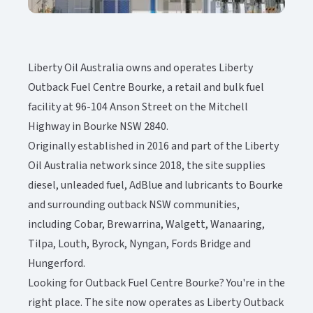
Liberty Oil Australia owns and operates Liberty
Outback Fuel Centre Bourke, a retail and bulk fuel
facility at 96-104 Anson Street on the Mitchell
Highway in Bourke NSW 2840.​​​​‌ ‍ ​‍​‍‌‍ ‌ ​‍‌‍‍‌‌‍‌ ‌‍‍‌‌‍ ‍​‍​‍​ ‍‍​‍​‍‌ ​ ‌‍​‌‌‍ ‍‌‍‍‌‌ ‌​‌ ‍‌​‍ ‍‌‍‍‌‌‍ ​‍​‍​‍ ​​‍​‍‌‍‍​‌ ​‍‌‍‌‌‌‍‌‍​‍​‍​ ‍‍​‍​‍‌‍‍​‌ ‌​‌ ‌​‌ ​​‌ ​ ​ ‍‍​‍ ​‍ ‌‍ ​‌‍‍‌‌‍​‍‌‍‌‌‌ ​‍‌ ‌​‌ ‍‌​‍ ‌‌ ​ ‌ ‌​‌ ‌‌‌‍‌​‌‍‍‌‌‍ ​‍ ‍‌ ‌‍‌‍‌‌‌ ​‍‌‍​ ‌‍‌‌‌‍ ​​‍ ‍‌‍​‌‌ ​​‌ ​​​‍ ‌‍‍‌‌‍ ‍‌ ‌​‌‍‌‌‌‍ ‍‌ ‌​​‍ ‌‍‌‌‌‍‌​‌‍‍‌‌ ‌​​‍ ‌‍ ‌‌‍ ‌‍‌​‌‍‌‌​ ‌‌ ​​‌ ​‍‌‍‌‌‌ ​ ‌‍‌‌‌‍ ‍‌ ‌​‌‍​‌‌ ‌​‌‍‍‌‌‍ ‌‍ ‍​ ‍ ‌‍‍‌‌‍‌​​ ‌‌‍​‌​ ‍​‌‍​‍‌‍‌‌‌‍​‌​ ​‍‌‍​ ​ ‍‌​‍ ‌‌‍‌​​ ‌‌​ ‌‌​ ‌​​‍ ‌​ ‌​​ ‌‍​ ‍​‌‍‌‍​‍ ‌‌‍​‌‌‍​‌​ ‌‍​ ‍​​‍ ‌​ ‌‍‌‍​ ‌‍‌‌​ ​ ​ ‌‌​ ‌‌‌‍​‍‌‍​‍​ ‌​​ ‌‍‌‍​‌‌‍​‌​ ‍ ‌ ‌​‌ ‍‌‌ ​​‌‍‌‌​ ‌‌‍​‌‌ ​‍‌ ‌​‌‍‍‌‌‍​ ‌‍ ​‌‍‌‌​ ‍ ‌ ​​‌‍​‌‌ ‌​‌‍‍​​ ‌‌‍​ ‌‍ ‌‍ ‍‌ ‌​‌‍‌‌‌‍ ‍‌ ‌​‌​ ‌‌‍​‌‌ ‌​‌ ​‍‌‍‍‌‌ ‍​​‍‌‌​ ‌‌‌​​‍‌‌ ‌‍‍ ‌‍‌‌‌ ‍‌​‍‌‌​ ​ ‌​‌​​‍‌‌​ ​ ‌​‌​​‍‌‌​ ​‍​ ​‍​ ​‌‌‍​ ‌‍‌‍​ ​ ‌‍‌​‌‍​‌​ ‌​​ ‌‍‌‍‌‌‌‍‌​‌‍​ ​ ​‌​‍‌‌​ ​‍​ ​‍​‍‌‌​ ‌‌‌​‌​​‍ ‍‌‍​ ‌‍ ‌‍ ‍‌ ‌​‌‍‌‌‌‍ ‍‌ ‌​​‍‌‌​ ‌‌‌​​‍‌‌ ‌‍‍ ‌‍‌‌‌ ‍‌​‍‌‌​ ​ ‌​‌​​‍‌‌​ ​ ‌​‌​​‍‌‌​ ​‍​ ​‍‌‍‌‌‌‍‌​​ ​‌​ ‌‍​ ‍‌‌‍​‍​ ​‌​ ‌​​ ‍​‌‍​ ​ ‌‌‌‍‌‍​‍‌‌​ ​‍​ ​‍​‍‌‌​ ‌‌‌​‌​​‍ ‍‌‍​ ‌‍‍​‌‍‍‌‌‍ ​‌‍‌​‌ ​‍‌‍‌‌‌‍ ‍​‍‌‌​ ‌‌‌​​‍‌‌ ‌‍‍ ‌‍‌‌‌ ‍‌​‍‌‌​ ​ ‌​‌​​‍‌‌​ ​ ‌​‌​​‍‌‌​ ​‍​ ​‍​ ‌​‌‍‌‍​ ‍‌‌‍‌​​ ‍‌‌‍‌‌‌‍​ ​ ​‍​ ‍​‌‍‌‍​ ​‍​ ​‍​‍‌‌​ ​‍​ ​‍​‍‌‌​ ‌‌‌​‌​​‍ ‍‌ ‌​‌‍‌‌‌ ‍​‌ ‌​​ ‌‍​‍‌‍​‌‌ ​ ‌‍‌‌‌‌‌‌‌ ​‍‌‍ ​​ ‌‌‍‍​‌ ‌​‌ ‌​‌ ​​‌ ​ ​‍‌‌​ ​ ‌​​‌​‍‌‌​ ​‍‌​‌‍​‍‌‌​ ​‍‌​‌‍‌‍ ​‌‍‍‌‌‍​‍‌‍‌‌‌ ​‍‌ ‌​‌ ‍‌​‍ ‌‌ ​ ‌ ‌​‌ ‌‌‌‍‌​‌‍‍‌‌‍ ​‍ ‍‌ ‌‍‌‍‌‌‌ ​‍‌‍​ ‌‍‌‌‌‍ ​​‍ ‍‌‍​‌‌ ​​‌ ​​​‍‌‍‌‍‍‌‌‍‌​​ ‌‌‍​‌​ ‍​‌‍​‍‌‍‌‌‌‍​‌​ ​‍‌‍​ ​ ‍‌​‍ ‌‌‍‌​​ ‌‌​ ‌‌​ ‌​​‍ ‌​ ‌​​ ‌‍​ ‍​‌‍‌‍​‍ ‌‌‍​‌‌‍​‌​ ‌‍​ ‍​​‍ ‌​ ‌‍‌‍​ ‌‍‌‌​ ​ ​ ‌‌​ ‌‌‌‍​‍‌‍​‍​ ‌​​ ‌‍‌‍​‌‌‍​‌​‍‌‍‌ ‌​‌ ‍‌‌ ​​‌‍‌‌​ ‌‌‍​‌‌ ​‍‌ ‌​‌‍‍‌‌‍​ ‌‍ ​‌‍‌‌​‍‌‍‌ ​​‌‍​‌‌ ‌​‌‍‍​​ ‌‌‍​ ‌‍ ‌‍ ‍‌ ‌​‌‍‌‌‌‍ ‍‌ ‌​‌​ ‌‌‍​‌‌ ‌​‌ ​‍‌‍‍‌‌ ‍​​‍‌‌​ ‌‌‌​​‍‌‌ ‌‍‍ ‌‍‌‌‌ ‍‌​‍‌‌​ ​ ‌​‌​​‍‌‌​ ​ ‌​‌​​‍‌‌​ ​‍​ ​‍​ ​‌‌‍​ ‌‍‌‍​ ​ ‌‍‌​‌‍​‌​ ‌​​ ‌‍‌‍‌‌‌‍‌​‌‍​ ​ ​‌​‍‌‌​ ​‍​ ​‍​‍‌‌​ ‌‌‌​‌​​‍ ‍‌‍​ ‌‍ ‌‍ ‍‌ ‌​‌‍‌‌‌‍ ‍‌ ‌​​‍‌‌​ ‌‌‌​​‍‌‌ ‌‍‍ ‌‍‌‌‌ ‍‌​‍‌‌​ ​ ‌​‌​​‍‌‌​ ​ ‌​‌​​‍‌‌​ ​‍​ ​‍‌‍‌‌‌‍‌​​ ​‌​ ‌‍​ ‍‌‌‍​‍​ ​‌​ ‌​​ ‍​‌‍​ ​ ‌‌‌‍‌‍​‍‌‌​ ​‍​ ​‍​‍‌‌​ ‌‌‌​‌​​‍ ‍‌‍​ ‌‍‍​‌‍‍‌‌‍ ​‌‍‌​‌ ​‍‌‍‌‌‌‍ ‍​‍‌‌​ ‌‌‌​​‍‌‌ ‌‍‍ ‌‍‌‌‌ ‍‌​‍‌‌​ ​ ‌​‌​​‍‌‌​ ​ ‌​‌​​‍‌‌​ ​‍​ ​‍​ ‌​‌‍‌‍​ ‍‌‌‍‌​​ ‍‌‌‍‌‌‌‍​ ​ ​‍​ ‍​‌‍‌‍​ ​‍​ ​‍​‍‌‌​ ​‍​ ​‍​‍‌‌​ ‌‌‌​‌​​‍ ‍‌ ‌​‌‍‌‌‌ ‍​‌ ‌​​‍‌‍‌ ​​‌‍‌‌‌ ​‍‌ ​ ‌ ​​‌‍‌‌‌‍​ ‌ ‌​‌‍‍‌‌ ‌‍‌‍‌‌​ ‌‌ ​​‌ ‌‌‌‍​‍‌‍ ​‌‍‍‌‌ ​ ‌‍‍​‌‍‌‌‌‍‌​​‍​‍‌ ‌
Originally established in 2016 and part of the Liberty
Oil Australia network since 2018, the site supplies
diesel, unleaded fuel, AdBlue and lubricants to Bourke
and surrounding outback NSW communities,
including Cobar, Brewarrina, Walgett, Wanaaring,
Tilpa, Louth, Byrock, Nyngan, Fords Bridge and
Hungerford.​​​​‌ ‍ ​‍​‍‌‍ ‌ ​‍‌‍‍‌‌‍‌ ‌‍‍‌‌‍ ‍​‍​‍​ ‍‍​‍​‍‌ ​ ‌‍​‌‌‍ ‍‌‍‍‌‌ ‌​‌ ‍‌​‍ ‍‌‍‍‌‌‍ ​‍​‍​‍ ​​‍​‍‌‍‍​‌ ​‍‌‍‌‌‌‍‌‍​‍​‍​ ‍‍​‍​‍‌‍‍​‌ ‌​‌ ‌​‌ ​​‌ ​ ​ ‍‍​‍ ​‍ ‌‍ ​‌‍‍‌‌‍​‍‌‍‌‌‌ ​‍‌ ‌​‌ ‍‌​‍ ‌‌ ​ ‌ ‌​‌ ‌‌‌‍‌​‌‍‍‌‌‍ ​‍ ‍‌ ‌‍‌‍‌‌‌ ​‍‌‍​ ‌‍‌‌‌‍ ​​‍ ‍‌‍​‌‌ ​​‌ ​​​‍ ‌‍‍‌‌‍ ‍‌ ‌​‌‍‌‌‌‍ ‍‌ ‌​​‍ ‌‍‌‌‌‍‌​‌‍‍‌‌ ‌​​‍ ‌‍ ‌‌‍ ‌‍‌​‌‍‌‌​ ‌‌ ​​‌ ​‍‌‍‌‌‌ ​ ‌‍‌‌‌‍ ‍‌ ‌​‌‍​‌‌ ‌​‌‍‍‌‌‍ ‌‍ ‍​ ‍ ‌‍‍‌‌‍‌​​ ‌‌‍​‌​ ‍​‌‍​‍‌‍‌‌‌‍​‌​ ​‍‌‍​ ​ ‍‌​‍ ‌‌‍‌​​ ‌‌​ ‌‌​ ‌​​‍ ‌​ ‌​​ ‌‍​ ‍​‌‍‌‍​‍ ‌‌‍​‌‌‍​‌​ ‌‍​ ‍​​‍ ‌​ ‌‍‌‍​ ‌‍‌‌​ ​ ​ ‌‌​ ‌‌‌‍​‍‌‍​‍​ ‌​​ ‌‍‌‍​‌‌‍​‌​ ‍ ‌ ‌​‌ ‍‌‌ ​​‌‍‌‌​ ‌‌‍​‌‌ ​‍‌ ‌​‌‍‍‌‌‍​ ‌‍ ​‌‍‌‌​ ‍ ‌ ​​‌‍​‌‌ ‌​‌‍‍​​ ‌‌‍​ ‌‍ ‌‍ ‍‌ ‌​‌‍‌‌‌‍ ‍‌ ‌​‌​ ‌‌‍​‌‌ ‌​‌ ​‍‌‍‍‌‌ ‍​​‍‌‌​ ‌‌‌​​‍‌‌ ‌‍‍ ‌‍‌‌‌ ‍‌​‍‌‌​ ​ ‌​‌​​‍‌‌​ ​ ‌​‌​​‍‌‌​ ​‍​ ​‍​ ​‌‌‍​ ‌‍‌‍​ ​ ‌‍‌​‌‍​‌​ ‌​​ ‌‍‌‍‌‌‌‍‌​‌‍​ ​ ​‌​‍‌‌​ ​‍​ ​‍​‍‌‌​ ‌‌‌​‌​​‍ ‍‌‍​ ‌‍ ‌‍ ‍‌ ‌​‌‍‌‌‌‍ ‍‌ ‌​​‍‌‌​ ‌‌‌​​‍‌‌ ‌‍‍ ‌‍‌‌‌ ‍‌​‍‌‌​ ​ ‌​‌​​‍‌‌​ ​ ‌​‌​​‍‌‌​ ​‍​ ​‍​ ​‌​ ‌ ​ ​​​ ‍‌​ ​ ​ ‌‌​ ​​​ ​‍​ ​‌​ ‌‍‌‍‌‍‌‍​‌​‍‌‌​ ​‍​ ​‍​‍‌‌​ ‌‌‌​‌​​‍ ‍‌‍​ ‌‍‍​‌‍‍‌‌‍ ​‌‍‌​‌ ​‍‌‍‌‌‌‍ ‍​‍‌‌​ ‌‌‌​​‍‌‌ ‌‍‍ ‌‍‌‌‌ ‍‌​‍‌‌​ ​ ‌​‌​​‍‌‌​ ​ ‌​‌​​‍‌‌​ ​‍​ ​‍​ ​ ​ ​‍‌‍​ ​ ​ ​ ‌‍​ ​ ​ ​ ​ ‍‌‌‍​ ‌‍​‍​ ‍​​ ‍​​‍‌‌​ ​‍​ ​‍​‍‌‌​ ‌‌‌​‌​​‍ ‍‌ ‌​‌‍‌‌‌ ‍​‌ ‌​​ ‌‍​‍‌‍​‌‌ ​ ‌‍‌‌‌‌‌‌‌ ​‍‌‍ ​​ ‌‌‍‍​‌ ‌​‌ ‌​‌ ​​‌ ​ ​‍‌‌​ ​ ‌​​‌​‍‌‌​ ​‍‌​‌‍​‍‌‌​ ​‍‌​‌‍‌‍ ​‌‍‍‌‌‍​‍‌‍‌‌‌ ​‍‌ ‌​‌ ‍‌​‍ ‌‌ ​ ‌ ‌​‌ ‌‌‌‍‌​‌‍‍‌‌‍ ​‍ ‍‌ ‌‍‌‍‌‌‌ ​‍‌‍​ ‌‍‌‌‌‍ ​​‍ ‍‌‍​‌‌ ​​‌ ​​​‍‌‍‌‍‍‌‌‍‌​​ ‌‌‍​‌​ ‍​‌‍​‍‌‍‌‌‌‍​‌​ ​‍‌‍​ ​ ‍‌​‍ ‌‌‍‌​​ ‌‌​ ‌‌​ ‌​​‍ ‌​ ‌​​ ‌‍​ ‍​‌‍‌‍​‍ ‌‌‍​‌‌‍​‌​ ‌‍​ ‍​​‍ ‌​ ‌‍‌‍​ ‌‍‌‌​ ​ ​ ‌‌​ ‌‌‌‍​‍‌‍​‍​ ‌​​ ‌‍‌‍​‌‌‍​‌​‍‌‍‌ ‌​‌ ‍‌‌ ​​‌‍‌‌​ ‌‌‍​‌‌ ​‍‌ ‌​‌‍‍‌‌‍​ ‌‍ ​‌‍‌‌​‍‌‍‌ ​​‌‍​‌‌ ‌​‌‍‍​​ ‌‌‍​ ‌‍ ‌‍ ‍‌ ‌​‌‍‌‌‌‍ ‍‌ ‌​‌​ ‌‌‍​‌‌ ‌​‌ ​‍‌‍‍‌‌ ‍​​‍‌‌​ ‌‌‌​​‍‌‌ ‌‍‍ ‌‍‌‌‌ ‍‌​‍‌‌​ ​ ‌​‌​​‍‌‌​ ​ ‌​‌​​‍‌‌​ ​‍​ ​‍​ ​‌‌‍​ ‌‍‌‍​ ​ ‌‍‌​‌‍​‌​ ‌​​ ‌‍‌‍‌‌‌‍‌​‌‍​ ​ ​‌​‍‌‌​ ​‍​ ​‍​‍‌‌​ ‌‌‌​‌​​‍ ‍‌‍​ ‌‍ ‌‍ ‍‌ ‌​‌‍‌‌‌‍ ‍‌ ‌​​‍‌‌​ ‌‌‌​​‍‌‌ ‌‍‍ ‌‍‌‌‌ ‍‌​‍‌‌​ ​ ‌​‌​​‍‌‌​ ​ ‌​‌​​‍‌‌​ ​‍​ ​‍​ ​‌​ ‌ ​ ​​​ ‍‌​ ​ ​ ‌‌​ ​​​ ​‍​ ​‌​ ‌‍‌‍‌‍‌‍​‌​‍‌‌​ ​‍​ ​‍​‍‌‌​ ‌‌‌​‌​​‍ ‍‌‍​ ‌‍‍​‌‍‍‌‌‍ ​‌‍‌​‌ ​‍‌‍‌‌‌‍ ‍​‍‌‌​ ‌‌‌​​‍‌‌ ‌‍‍ ‌‍‌‌‌ ‍‌​‍‌‌​ ​ ‌​‌​​‍‌‌​ ​ ‌​‌​​‍‌‌​ ​‍​ ​‍​ ​ ​ ​‍‌‍​ ​ ​ ​ ‌‍​ ​ ​ ​ ​ ‍‌‌‍​ ‌‍​‍​ ‍​​ ‍​​‍‌‌​ ​‍​ ​‍​‍‌‌​ ‌‌‌​‌​​‍ ‍‌ ‌​‌‍‌‌‌ ‍​‌ ‌​​‍‌‍‌ ​​‌‍‌‌‌ ​‍‌ ​ ‌ ​​‌‍‌‌‌‍​ ‌ ‌​‌‍‍‌‌ ‌‍‌‍‌‌​ ‌‌ ​​‌ ‌‌‌‍​‍‌‍ ​‌‍‍‌‌ ​ ‌‍‍​‌‍‌‌‌‍‌​​‍​‍‌ ‌
Looking for Outback Fuel Centre Bourke? You're in the
right place. The site now operates as Liberty Outback