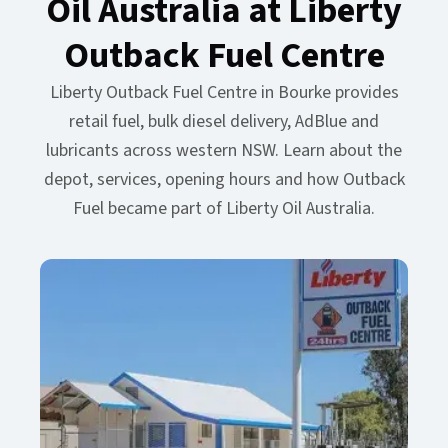
Oil Australia at Liberty
Outback Fuel Centre​​​​‌ ‍ ​‍​‍‌‍ ‌ ​‍‌‍‍‌‌‍‌ ‌‍‍‌‌‍ ‍​‍​‍​ ‍‍​‍​‍‌ ​ ‌‍​‌‌‍ ‍‌‍‍‌‌ ‌​‌ ‍‌​‍ ‍‌‍‍‌‌‍ ​‍​‍​‍ ​​‍​‍‌‍‍​‌ ​‍‌‍‌‌‌‍‌‍​‍​‍​ ‍‍​‍​‍‌‍‍​‌ ‌​‌ ‌​‌ ​​‌ ​ ​ ‍‍​‍ ​‍ ‌‍ ​‌‍‍‌‌‍​‍‌‍‌‌‌ ​‍‌ ‌​‌ ‍‌​‍ ‌‌ ​ ‌ ‌​‌ ‌‌‌‍‌​‌‍‍‌‌‍ ​‍ ‍‌ ‌‍‌‍‌‌‌ ​‍‌‍​ ‌‍‌‌‌‍ ​​‍ ‍‌‍​‌‌ ​​‌ ​​​‍ ‌‍‍‌‌‍ ‍‌ ‌​‌‍‌‌‌‍ ‍‌ ‌​​‍ ‌‍‌‌‌‍‌​‌‍‍‌‌ ‌​​‍ ‌‍ ‌‌‍ ‌‍‌​‌‍‌‌​ ‌‌ ​​‌ ​‍‌‍‌‌‌ ​ ‌‍‌‌‌‍ ‍‌ ‌​‌‍​‌‌ ‌​‌‍‍‌‌‍ ‌‍ ‍​ ‍ ‌‍‍‌‌‍‌​​ ‌‌‍​‌​ ‍​‌‍​‍‌‍‌‌‌‍​‌​ ​‍‌‍​ ​ ‍‌​‍ ‌‌‍‌​​ ‌‌​ ‌‌​ ‌​​‍ ‌​ ‌​​ ‌‍​ ‍​‌‍‌‍​‍ ‌‌‍​‌‌‍​‌​ ‌‍​ ‍​​‍ ‌​ ‌‍‌‍​ ‌‍‌‌​ ​ ​ ‌‌​ ‌‌‌‍​‍‌‍​‍​ ‌​​ ‌‍‌‍​‌‌‍​‌​ ‍ ‌ ‌​‌ ‍‌‌ ​​‌‍‌‌​ ‌‌‍​‌‌ ​‍‌ ‌​‌‍‍‌‌‍​ ‌‍ ​‌‍‌‌​ ‍ ‌ ​​‌‍​‌‌ ‌​‌‍‍​​ ‌‌ ‌​‌‍‍‌‌ ‌​‌‍ ​‌‍‌‌​ ‌‍​‍‌‍​‌‌ ​ ‌‍‌‌‌‌‌‌‌ ​‍‌‍ ​​ ‌‌‍‍​‌ ‌​‌ ‌​‌ ​​‌ ​ ​‍‌‌​ ​ ‌​​‌​‍‌‌​ ​‍‌​‌‍​‍‌‌​ ​‍‌​‌‍‌‍ ​‌‍‍‌‌‍​‍‌‍‌‌‌ ​‍‌ ‌​‌ ‍‌​‍ ‌‌ ​ ‌ ‌​‌ ‌‌‌‍‌​‌‍‍‌‌‍ ​‍ ‍‌ ‌‍‌‍‌‌‌ ​‍‌‍​ ‌‍‌‌‌‍ ​​‍ ‍‌‍​‌‌ ​​‌ ​​​‍‌‍‌‍‍‌‌‍‌​​ ‌‌‍​‌​ ‍​‌‍​‍‌‍‌‌‌‍​‌​ ​‍‌‍​ ​ ‍‌​‍ ‌‌‍‌​​ ‌‌​ ‌‌​ ‌​​‍ ‌​ ‌​​ ‌‍​ ‍​‌‍‌‍​‍ ‌‌‍​‌‌‍​‌​ ‌‍​ ‍​​‍ ‌​ ‌‍‌‍​ ‌‍‌‌​ ​ ​ ‌‌​ ‌‌‌‍​‍‌‍​‍​ ‌​​ ‌‍‌‍​‌‌‍​‌​‍‌‍‌ ‌​‌ ‍‌‌ ​​‌‍‌‌​ ‌‌‍​‌‌ ​‍‌ ‌​‌‍‍‌‌‍​ ‌‍ ​‌‍‌‌​‍‌‍‌ ​​‌‍​‌‌ ‌​‌‍‍​​ ‌‌ ‌​‌‍‍‌‌ ‌​‌‍ ​‌‍‌‌​‍‌‍‌ ​​‌‍‌‌‌ ​‍‌ ​ ‌ ​​‌‍‌‌‌‍​ ‌ ‌​‌‍‍‌‌ ‌‍‌‍‌‌​ ‌‌ ​​‌ ‌‌‌‍​‍‌‍ ​‌‍‍‌‌ ​ ‌‍‍​‌‍‌‌‌‍‌​​‍​‍‌ ‌
Liberty Outback Fuel Centre in Bourke provides
retail fuel, bulk diesel delivery, AdBlue and
lubricants across western NSW. Learn about the
depot, services, opening hours and how Outback
Fuel became part of Liberty Oil Australia.​​​​‌ ‍ ​‍​‍‌‍ ‌ ​‍‌‍‍‌‌‍‌ ‌‍‍‌‌‍ ‍​‍​‍​ ‍‍​‍​‍‌ ​ ‌‍​‌‌‍ ‍‌‍‍‌‌ ‌​‌ ‍‌​‍ ‍‌‍‍‌‌‍ ​‍​‍​‍ ​​‍​‍‌‍‍​‌ ​‍‌‍‌‌‌‍‌‍​‍​‍​ ‍‍​‍​‍‌‍‍​‌ ‌​‌ ‌​‌ ​​‌ ​ ​ ‍‍​‍ ​‍ ‌‍ ​‌‍‍‌‌‍​‍‌‍‌‌‌ ​‍‌ ‌​‌ ‍‌​‍ ‌‌ ​ ‌ ‌​‌ ‌‌‌‍‌​‌‍‍‌‌‍ ​‍ ‍‌ ‌‍‌‍‌‌‌ ​‍‌‍​ ‌‍‌‌‌‍ ​​‍ ‍‌‍​‌‌ ​​‌ ​​​‍ ‌‍‍‌‌‍ ‍‌ ‌​‌‍‌‌‌‍ ‍‌ ‌​​‍ ‌‍‌‌‌‍‌​‌‍‍‌‌ ‌​​‍ ‌‍ ‌‌‍ ‌‍‌​‌‍‌‌​ ‌‌ ​​‌ ​‍‌‍‌‌‌ ​ ‌‍‌‌‌‍ ‍‌ ‌​‌‍​‌‌ ‌​‌‍‍‌‌‍ ‌‍ ‍​ ‍ ‌‍‍‌‌‍‌​​ ‌‌‍​‌​ ‍​‌‍​‍‌‍‌‌‌‍​‌​ ​‍‌‍​ ​ ‍‌​‍ ‌‌‍‌​​ ‌‌​ ‌‌​ ‌​​‍ ‌​ ‌​​ ‌‍​ ‍​‌‍‌‍​‍ ‌‌‍​‌‌‍​‌​ ‌‍​ ‍​​‍ ‌​ ‌‍‌‍​ ‌‍‌‌​ ​ ​ ‌‌​ ‌‌‌‍​‍‌‍​‍​ ‌​​ ‌‍‌‍​‌‌‍​‌​ ‍ ‌ ‌​‌ ‍‌‌ ​​‌‍‌‌​ ‌‌‍​‌‌ ​‍‌ ‌​‌‍‍‌‌‍​ ‌‍ ​‌‍‌‌​ ‍ ‌ ​​‌‍​‌‌ ‌​‌‍‍​​ ‌‌ ​ ‌ ‌‌‌‍ ‌‌‍ ‌‌‍​‌‌ ​‍‌ ‍‌​ ‌‍​‍‌‍​‌‌ ​ ‌‍‌‌‌‌‌‌‌ ​‍‌‍ ​​ ‌‌‍‍​‌ ‌​‌ ‌​‌ ​​‌ ​ ​‍‌‌​ ​ ‌​​‌​‍‌‌​ ​‍‌​‌‍​‍‌‌​ ​‍‌​‌‍‌‍ ​‌‍‍‌‌‍​‍‌‍‌‌‌ ​‍‌ ‌​‌ ‍‌​‍ ‌‌ ​ ‌ ‌​‌ ‌‌‌‍‌​‌‍‍‌‌‍ ​‍ ‍‌ ‌‍‌‍‌‌‌ ​‍‌‍​ ‌‍‌‌‌‍ ​​‍ ‍‌‍​‌‌ ​​‌ ​​​‍‌‍‌‍‍‌‌‍‌​​ ‌‌‍​‌​ ‍​‌‍​‍‌‍‌‌‌‍​‌​ ​‍‌‍​ ​ ‍‌​‍ ‌‌‍‌​​ ‌‌​ ‌‌​ ‌​​‍ ‌​ ‌​​ ‌‍​ ‍​‌‍‌‍​‍ ‌‌‍​‌‌‍​‌​ ‌‍​ ‍​​‍ ‌​ ‌‍‌‍​ ‌‍‌‌​ ​ ​ ‌‌​ ‌‌‌‍​‍‌‍​‍​ ‌​​ ‌‍‌‍​‌‌‍​‌​‍‌‍‌ ‌​‌ ‍‌‌ ​​‌‍‌‌​ ‌‌‍​‌‌ ​‍‌ ‌​‌‍‍‌‌‍​ ‌‍ ​‌‍‌‌​‍‌‍‌ ​​‌‍​‌‌ ‌​‌‍‍​​ ‌‌ ​ ‌ ‌‌‌‍ ‌‌‍ ‌‌‍​‌‌ ​‍‌ ‍‌​‍‌‍‌ ​​‌‍‌‌‌ ​‍‌ ​ ‌ ​​‌‍‌‌‌‍​ ‌ ‌​‌‍‍‌‌ ‌‍‌‍‌‌​ ‌‌ ​​‌ ‌‌‌‍​‍‌‍ ​‌‍‍‌‌ ​ ‌‍‍​‌‍‌‌‌‍‌​​‍​‍‌ ‌