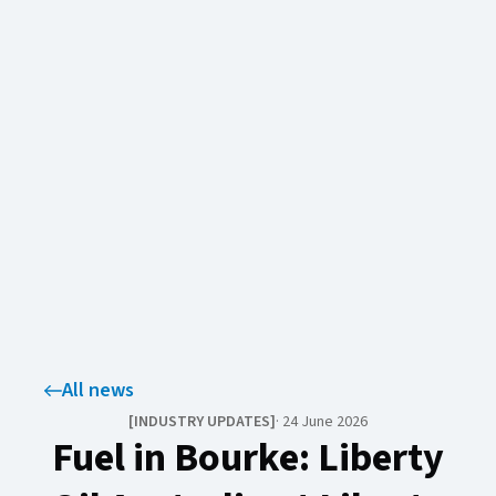
All news
[
INDUSTRY UPDATES​​​​‌ ‍ ​‍​‍‌‍ ‌ ​‍‌‍‍‌‌‍‌ ‌‍‍‌‌‍ ‍​‍​‍​ ‍‍​‍​‍‌ ​ ‌‍​‌‌‍ ‍‌‍‍‌‌ ‌​‌ ‍‌​‍ ‍‌‍‍‌‌‍ ​‍​‍​‍ ​​‍​‍‌‍‍​‌ ​‍‌‍‌‌‌‍‌‍​‍​‍​ ‍‍​‍​‍‌‍‍​‌ ‌​‌ ‌​‌ ​​‌ ​ ​ ‍‍​‍ ​‍ ‌‍ ​‌‍‍‌‌‍​‍‌‍‌‌‌ ​‍‌ ‌​‌ ‍‌​‍ ‌‌ ​ ‌ ‌​‌ ‌‌‌‍‌​‌‍‍‌‌‍ ​‍ ‍‌ ‌‍‌‍‌‌‌ ​‍‌‍​ ‌‍‌‌‌‍ ​​‍ ‍‌‍​‌‌ ​​‌ ​​​‍ ‌‍‍‌‌‍ ‍‌ ‌​‌‍‌‌‌‍ ‍‌ ‌​​‍ ‌‍‌‌‌‍‌​‌‍‍‌‌ ‌​​‍ ‌‍ ‌‌‍ ‌‍‌​‌‍‌‌​ ‌‌ ​​‌ ​‍‌‍‌‌‌ ​ ‌‍‌‌‌‍ ‍‌ ‌​‌‍​‌‌ ‌​‌‍‍‌‌‍ ‌‍ ‍​ ‍ ‌‍‍‌‌‍‌​​ ‌‌‍​‌​ ‍​‌‍​‍‌‍‌‌‌‍​‌​ ​‍‌‍​ ​ ‍‌​‍ ‌‌‍‌​​ ‌‌​ ‌‌​ ‌​​‍ ‌​ ‌​​ ‌‍​ ‍​‌‍‌‍​‍ ‌‌‍​‌‌‍​‌​ ‌‍​ ‍​​‍ ‌​ ‌‍‌‍​ ‌‍‌‌​ ​ ​ ‌‌​ ‌‌‌‍​‍‌‍​‍​ ‌​​ ‌‍‌‍​‌‌‍​‌​ ‍ ‌ ‌​‌ ‍‌‌ ​​‌‍‌‌​ ‌‌‍​‌‌ ​‍‌ ‌​‌‍‍‌‌‍​ ‌‍ ​‌‍‌‌​ ‍ ‌ ​​‌‍​‌‌ ‌​‌‍‍​​ ‌‌‍​ ‌‍​‌‌ ‌​‌‍‌‌‌‍‌ ‌‍ ‌ ​‍‌ ‍‌​ ‌‍​‍‌‍​‌‌ ​ ‌‍‌‌‌‌‌‌‌ ​‍‌‍ ​​ ‌‌‍‍​‌ ‌​‌ ‌​‌ ​​‌ ​ ​‍‌‌​ ​ ‌​​‌​‍‌‌​ ​‍‌​‌‍​‍‌‌​ ​‍‌​‌‍‌‍ ​‌‍‍‌‌‍​‍‌‍‌‌‌ ​‍‌ ‌​‌ ‍‌​‍ ‌‌ ​ ‌ ‌​‌ ‌‌‌‍‌​‌‍‍‌‌‍ ​‍ ‍‌ ‌‍‌‍‌‌‌ ​‍‌‍​ ‌‍‌‌‌‍ ​​‍ ‍‌‍​‌‌ ​​‌ ​​​‍‌‍‌‍‍‌‌‍‌​​ ‌‌‍​‌​ ‍​‌‍​‍‌‍‌‌‌‍​‌​ ​‍‌‍​ ​ ‍‌​‍ ‌‌‍‌​​ ‌‌​ ‌‌​ ‌​​‍ ‌​ ‌​​ ‌‍​ ‍​‌‍‌‍​‍ ‌‌‍​‌‌‍​‌​ ‌‍​ ‍​​‍ ‌​ ‌‍‌‍​ ‌‍‌‌​ ​ ​ ‌‌​ ‌‌‌‍​‍‌‍​‍​ ‌​​ ‌‍‌‍​‌‌‍​‌​‍‌‍‌ ‌​‌ ‍‌‌ ​​‌‍‌‌​ ‌‌‍​‌‌ ​‍‌ ‌​‌‍‍‌‌‍​ ‌‍ ​‌‍‌‌​‍‌‍‌ ​​‌‍​‌‌ ‌​‌‍‍​​ ‌‌‍​ ‌‍​‌‌ ‌​‌‍‌‌‌‍‌ ‌‍ ‌ ​‍‌ ‍‌​‍‌‍‌ ​​‌‍‌‌‌ ​‍‌ ​ ‌ ​​‌‍‌‌‌‍​ ‌ ‌​‌‍‍‌‌ ‌‍‌‍‌‌​ ‌‌ ​​‌ ‌‌‌‍​‍‌‍ ​‌‍‍‌‌ ​ ‌‍‍​‌‍‌‌‌‍‌​​‍​‍‌ ‌
]
·
24 June 2026
Fuel in Bourke: Liberty