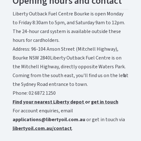
Opening hours and contact​​​​‌ ‍ ​‍​‍‌‍ ‌ ​‍‌‍‍‌‌‍‌ ‌‍‍‌‌‍ ‍​‍​‍​ ‍‍​‍​‍‌ ​ ‌‍​‌‌‍ ‍‌‍‍‌‌ ‌​‌ ‍‌​‍ ‍‌‍‍‌‌‍ ​‍​‍​‍ ​​‍​‍‌‍‍​‌ ​‍‌‍‌‌‌‍‌‍​‍​‍​ ‍‍​‍​‍‌‍‍​‌ ‌​‌ ‌​‌ ​​‌ ​ ​ ‍‍​‍ ​‍ ‌‍ ​‌‍‍‌‌‍​‍‌‍‌‌‌ ​‍‌ ‌​‌ ‍‌​‍ ‌‌ ​ ‌ ‌​‌ ‌‌‌‍‌​‌‍‍‌‌‍ ​‍ ‍‌ ‌‍‌‍‌‌‌ ​‍‌‍​ ‌‍‌‌‌‍ ​​‍ ‍‌‍​‌‌ ​​‌ ​​​‍ ‌‍‍‌‌‍ ‍‌ ‌​‌‍‌‌‌‍ ‍‌ ‌​​‍ ‌‍‌‌‌‍‌​‌‍‍‌‌ ‌​​‍ ‌‍ ‌‌‍ ‌‍‌​‌‍‌‌​ ‌‌ ​​‌ ​‍‌‍‌‌‌ ​ ‌‍‌‌‌‍ ‍‌ ‌​‌‍​‌‌ ‌​‌‍‍‌‌‍ ‌‍ ‍​ ‍ ‌‍‍‌‌‍‌​​ ‌‌‍​‌​ ‍​‌‍​‍‌‍‌‌‌‍​‌​ ​‍‌‍​ ​ ‍‌​‍ ‌‌‍‌​​ ‌‌​ ‌‌​ ‌​​‍ ‌​ ‌​​ ‌‍​ ‍​‌‍‌‍​‍ ‌‌‍​‌‌‍​‌​ ‌‍​ ‍​​‍ ‌​ ‌‍‌‍​ ‌‍‌‌​ ​ ​ ‌‌​ ‌‌‌‍​‍‌‍​‍​ ‌​​ ‌‍‌‍​‌‌‍​‌​ ‍ ‌ ‌​‌ ‍‌‌ ​​‌‍‌‌​ ‌‌‍​‌‌ ​‍‌ ‌​‌‍‍‌‌‍​ ‌‍ ​‌‍‌‌​ ‍ ‌ ​​‌‍​‌‌ ‌​‌‍‍​​ ‌‌‍​ ‌‍ ‌‍ ‍‌ ‌​‌‍‌‌‌‍ ‍‌ ‌​‌​ ‌‌‍​‌‌ ‌​‌ ​‍‌‍‍‌‌ ‍​​‍‌‌​ ‌‌‌​​‍‌‌ ‌‍‍ ‌‍‌‌‌ ‍‌​‍‌‌​ ​ ‌​‌​​‍‌‌​ ​ ‌​‌​​‍‌‌​ ​‍​ ​‍​ ‍​​ ​‌​ ‌​​ ​​​ ‌‌​ ​ ‌‍​ ​ ‍‌​ ‍‌‌‍​ ​ ‌​‌‍‌​​‍‌‌​ ​‍​ ​‍​‍‌‌​ ‌‌‌​‌​​‍ ‍‌‍​ ‌‍ ‌‍ ‍‌ ‌​‌‍‌‌‌‍ ‍‌ ‌​​‍‌‌​ ‌‌‌​​‍‌‌ ‌‍‍ ‌‍‌‌‌ ‍‌​‍‌‌​ ​ ‌​‌​​‍‌‌​ ​ ‌​‌​​‍‌‌​ ​‍​ ​‍​ ​‍​ ‌ ​ ​ ​ ‌ ​ ​​​ ​‌‌‍‌‍​ ​‍‌‍‌​‌‍‌‌​ ‌ ​ ‌ ​‍‌‌​ ​‍​ ​‍​‍‌‌​ ‌‌‌​‌​​‍ ‍‌‍​ ‌‍‍​‌‍‍‌‌‍ ​‌‍‌​‌ ​‍‌‍‌‌‌‍ ‍​‍‌‌​ ‌‌‌​​‍‌‌ ‌‍‍ ‌‍‌‌‌ ‍‌​‍‌‌​ ​ ‌​‌​​‍‌‌​ ​ ‌​‌​​‍‌‌​ ​‍​ ​‍‌‍​ ​ ‌‌​ ‍‌‌‍​‌​ ‍‌‌‍​‍​ ​​​ ​ ​ ‌‍​ ‍‌‌‍‌‍​ ​‌​‍‌‌​ ​‍​ ​‍​‍‌‌​ ‌‌‌​‌​​‍ ‍‌ ‌​‌‍‌‌‌ ‍​‌ ‌​​ ‌‍​‍‌‍​‌‌ ​ ‌‍‌‌‌‌‌‌‌ ​‍‌‍ ​​ ‌‌‍‍​‌ ‌​‌ ‌​‌ ​​‌ ​ ​‍‌‌​ ​ ‌​​‌​‍‌‌​ ​‍‌​‌‍​‍‌‌​ ​‍‌​‌‍‌‍ ​‌‍‍‌‌‍​‍‌‍‌‌‌ ​‍‌ ‌​‌ ‍‌​‍ ‌‌ ​ ‌ ‌​‌ ‌‌‌‍‌​‌‍‍‌‌‍ ​‍ ‍‌ ‌‍‌‍‌‌‌ ​‍‌‍​ ‌‍‌‌‌‍ ​​‍ ‍‌‍​‌‌ ​​‌ ​​​‍‌‍‌‍‍‌‌‍‌​​ ‌‌‍​‌​ ‍​‌‍​‍‌‍‌‌‌‍​‌​ ​‍‌‍​ ​ ‍‌​‍ ‌‌‍‌​​ ‌‌​ ‌‌​ ‌​​‍ ‌​ ‌​​ ‌‍​ ‍​‌‍‌‍​‍ ‌‌‍​‌‌‍​‌​ ‌‍​ ‍​​‍ ‌​ ‌‍‌‍​ ‌‍‌‌​ ​ ​ ‌‌​ ‌‌‌‍​‍‌‍​‍​ ‌​​ ‌‍‌‍​‌‌‍​‌​‍‌‍‌ ‌​‌ ‍‌‌ ​​‌‍‌‌​ ‌‌‍​‌‌ ​‍‌ ‌​‌‍‍‌‌‍​ ‌‍ ​‌‍‌‌​‍‌‍‌ ​​‌‍​‌‌ ‌​‌‍‍​​ ‌‌‍​ ‌‍ ‌‍ ‍‌ ‌​‌‍‌‌‌‍ ‍‌ ‌​‌​ ‌‌‍​‌‌ ‌​‌ ​‍‌‍‍‌‌ ‍​​‍‌‌​ ‌‌‌​​‍‌‌ ‌‍‍ ‌‍‌‌‌ ‍‌​‍‌‌​ ​ ‌​‌​​‍‌‌​ ​ ‌​‌​​‍‌‌​ ​‍​ ​‍​ ‍​​ ​‌​ ‌​​ ​​​ ‌‌​ ​ ‌‍​ ​ ‍‌​ ‍‌‌‍​ ​ ‌​‌‍‌​​‍‌‌​ ​‍​ ​‍​‍‌‌​ ‌‌‌​‌​​‍ ‍‌‍​ ‌‍ ‌‍ ‍‌ ‌​‌‍‌‌‌‍ ‍‌ ‌​​‍‌‌​ ‌‌‌​​‍‌‌ ‌‍‍ ‌‍‌‌‌ ‍‌​‍‌‌​ ​ ‌​‌​​‍‌‌​ ​ ‌​‌​​‍‌‌​ ​‍​ ​‍​ ​‍​ ‌ ​ ​ ​ ‌ ​ ​​​ ​‌‌‍‌‍​ ​‍‌‍‌​‌‍‌‌​ ‌ ​ ‌ ​‍‌‌​ ​‍​ ​‍​‍‌‌​ ‌‌‌​‌​​‍ ‍‌‍​ ‌‍‍​‌‍‍‌‌‍ ​‌‍‌​‌ ​‍‌‍‌‌‌‍ ‍​‍‌‌​ ‌‌‌​​‍‌‌ ‌‍‍ ‌‍‌‌‌ ‍‌​‍‌‌​ ​ ‌​‌​​‍‌‌​ ​ ‌​‌​​‍‌‌​ ​‍​ ​‍‌‍​ ​ ‌‌​ ‍‌‌‍​‌​ ‍‌‌‍​‍​ ​​​ ​ ​ ‌‍​ ‍‌‌‍‌‍​ ​‌​‍‌‌​ ​‍​ ​‍​‍‌‌​ ‌‌‌​‌​​‍ ‍‌ ‌​‌‍‌‌‌ ‍​‌ ‌​​‍‌‍‌ ​​‌‍‌‌‌ ​‍‌ ​ ‌ ​​‌‍‌‌‌‍​ ‌ ‌​‌‍‍‌‌ ‌‍‌‍‌‌​ ‌‌ ​​‌ ‌‌‌‍​‍‌‍ ​‌‍‍‌‌ ​ ‌‍‍​‌‍‌‌‌‍‌​​‍​‍‌ ‌
Liberty Outback Fuel Centre Bourke is open Monday
to Friday 8:30am to 5pm, and Saturday 9am to 12pm.
The 24-hour card system is available outside these
hours for cardholders.​​​​‌ ‍ ​‍​‍‌‍ ‌ ​‍‌‍‍‌‌‍‌ ‌‍‍‌‌‍ ‍​‍​‍​ ‍‍​‍​‍‌ ​ ‌‍​‌‌‍ ‍‌‍‍‌‌ ‌​‌ ‍‌​‍ ‍‌‍‍‌‌‍ ​‍​‍​‍ ​​‍​‍‌‍‍​‌ ​‍‌‍‌‌‌‍‌‍​‍​‍​ ‍‍​‍​‍‌‍‍​‌ ‌​‌ ‌​‌ ​​‌ ​ ​ ‍‍​‍ ​‍ ‌‍ ​‌‍‍‌‌‍​‍‌‍‌‌‌ ​‍‌ ‌​‌ ‍‌​‍ ‌‌ ​ ‌ ‌​‌ ‌‌‌‍‌​‌‍‍‌‌‍ ​‍ ‍‌ ‌‍‌‍‌‌‌ ​‍‌‍​ ‌‍‌‌‌‍ ​​‍ ‍‌‍​‌‌ ​​‌ ​​​‍ ‌‍‍‌‌‍ ‍‌ ‌​‌‍‌‌‌‍ ‍‌ ‌​​‍ ‌‍‌‌‌‍‌​‌‍‍‌‌ ‌​​‍ ‌‍ ‌‌‍ ‌‍‌​‌‍‌‌​ ‌‌ ​​‌ ​‍‌‍‌‌‌ ​ ‌‍‌‌‌‍ ‍‌ ‌​‌‍​‌‌ ‌​‌‍‍‌‌‍ ‌‍ ‍​ ‍ ‌‍‍‌‌‍‌​​ ‌‌‍​‌​ ‍​‌‍​‍‌‍‌‌‌‍​‌​ ​‍‌‍​ ​ ‍‌​‍ ‌‌‍‌​​ ‌‌​ ‌‌​ ‌​​‍ ‌​ ‌​​ ‌‍​ ‍​‌‍‌‍​‍ ‌‌‍​‌‌‍​‌​ ‌‍​ ‍​​‍ ‌​ ‌‍‌‍​ ‌‍‌‌​ ​ ​ ‌‌​ ‌‌‌‍​‍‌‍​‍​ ‌​​ ‌‍‌‍​‌‌‍​‌​ ‍ ‌ ‌​‌ ‍‌‌ ​​‌‍‌‌​ ‌‌‍​‌‌ ​‍‌ ‌​‌‍‍‌‌‍​ ‌‍ ​‌‍‌‌​ ‍ ‌ ​​‌‍​‌‌ ‌​‌‍‍​​ ‌‌‍​ ‌‍ ‌‍ ‍‌ ‌​‌‍‌‌‌‍ ‍‌ ‌​‌​ ‌‌‍​‌‌ ‌​‌ ​‍‌‍‍‌‌ ‍​​‍‌‌​ ‌‌‌​​‍‌‌ ‌‍‍ ‌‍‌‌‌ ‍‌​‍‌‌​ ​ ‌​‌​​‍‌‌​ ​ ‌​‌​​‍‌‌​ ​‍​ ​‍​ ‍​​ ​‌​ ‌​​ ​​​ ‌‌​ ​ ‌‍​ ​ ‍‌​ ‍‌‌‍​ ​ ‌​‌‍‌​​‍‌‌​ ​‍​ ​‍​‍‌‌​ ‌‌‌​‌​​‍ ‍‌‍​ ‌‍ ‌‍ ‍‌ ‌​‌‍‌‌‌‍ ‍‌ ‌​​‍‌‌​ ‌‌‌​​‍‌‌ ‌‍‍ ‌‍‌‌‌ ‍‌​‍‌‌​ ​ ‌​‌​​‍‌‌​ ​ ‌​‌​​‍‌‌​ ​‍​ ​‍​ ‌‌​ ‌ ​ ‌​‌‍‌‍‌‍‌‍​ ‌‌​ ‌‌​ ​​​ ‌​‌‍​‍​ ‌​‌‍‌‍​‍‌‌​ ​‍​ ​‍​‍‌‌​ ‌‌‌​‌​​‍ ‍‌‍​ ‌‍‍​‌‍‍‌‌‍ ​‌‍‌​‌ ​‍‌‍‌‌‌‍ ‍​‍‌‌​ ‌‌‌​​‍‌‌ ‌‍‍ ‌‍‌‌‌ ‍‌​‍‌‌​ ​ ‌​‌​​‍‌‌​ ​ ‌​‌​​‍‌‌​ ​‍​ ​‍‌‍​ ‌‍​‍​ ​​​ ‌‍​ ​ ‌‍‌‍‌‍‌‌​ ‍‌‌‍​ ​ ‌‌‌‍​‍​ ‍​​‍‌‌​ ​‍​ ​‍​‍‌‌​ ‌‌‌​‌​​‍ ‍‌ ‌​‌‍‌‌‌ ‍​‌ ‌​​ ‌‍​‍‌‍​‌‌ ​ ‌‍‌‌‌‌‌‌‌ ​‍‌‍ ​​ ‌‌‍‍​‌ ‌​‌ ‌​‌ ​​‌ ​ ​‍‌‌​ ​ ‌​​‌​‍‌‌​ ​‍‌​‌‍​‍‌‌​ ​‍‌​‌‍‌‍ ​‌‍‍‌‌‍​‍‌‍‌‌‌ ​‍‌ ‌​‌ ‍‌​‍ ‌‌ ​ ‌ ‌​‌ ‌‌‌‍‌​‌‍‍‌‌‍ ​‍ ‍‌ ‌‍‌‍‌‌‌ ​‍‌‍​ ‌‍‌‌‌‍ ​​‍ ‍‌‍​‌‌ ​​‌ ​​​‍‌‍‌‍‍‌‌‍‌​​ ‌‌‍​‌​ ‍​‌‍​‍‌‍‌‌‌‍​‌​ ​‍‌‍​ ​ ‍‌​‍ ‌‌‍‌​​ ‌‌​ ‌‌​ ‌​​‍ ‌​ ‌​​ ‌‍​ ‍​‌‍‌‍​‍ ‌‌‍​‌‌‍​‌​ ‌‍​ ‍​​‍ ‌​ ‌‍‌‍​ ‌‍‌‌​ ​ ​ ‌‌​ ‌‌‌‍​‍‌‍​‍​ ‌​​ ‌‍‌‍​‌‌‍​‌​‍‌‍‌ ‌​‌ ‍‌‌ ​​‌‍‌‌​ ‌‌‍​‌‌ ​‍‌ ‌​‌‍‍‌‌‍​ ‌‍ ​‌‍‌‌​‍‌‍‌ ​​‌‍​‌‌ ‌​‌‍‍​​ ‌‌‍​ ‌‍ ‌‍ ‍‌ ‌​‌‍‌‌‌‍ ‍‌ ‌​‌​ ‌‌‍​‌‌ ‌​‌ ​‍‌‍‍‌‌ ‍​​‍‌‌​ ‌‌‌​​‍‌‌ ‌‍‍ ‌‍‌‌‌ ‍‌​‍‌‌​ ​ ‌​‌​​‍‌‌​ ​ ‌​‌​​‍‌‌​ ​‍​ ​‍​ ‍​​ ​‌​ ‌​​ ​​​ ‌‌​ ​ ‌‍​ ​ ‍‌​ ‍‌‌‍​ ​ ‌​‌‍‌​​‍‌‌​ ​‍​ ​‍​‍‌‌​ ‌‌‌​‌​​‍ ‍‌‍​ ‌‍ ‌‍ ‍‌ ‌​‌‍‌‌‌‍ ‍‌ ‌​​‍‌‌​ ‌‌‌​​‍‌‌ ‌‍‍ ‌‍‌‌‌ ‍‌​‍‌‌​ ​ ‌​‌​​‍‌‌​ ​ ‌​‌​​‍‌‌​ ​‍​ ​‍​ ‌‌​ ‌ ​ ‌​‌‍‌‍‌‍‌‍​ ‌‌​ ‌‌​ ​​​ ‌​‌‍​‍​ ‌​‌‍‌‍​‍‌‌​ ​‍​ ​‍​‍‌‌​ ‌‌‌​‌​​‍ ‍‌‍​ ‌‍‍​‌‍‍‌‌‍ ​‌‍‌​‌ ​‍‌‍‌‌‌‍ ‍​‍‌‌​ ‌‌‌​​‍‌‌ ‌‍‍ ‌‍‌‌‌ ‍‌​‍‌‌​ ​ ‌​‌​​‍‌‌​ ​ ‌​‌​​‍‌‌​ ​‍​ ​‍‌‍​ ‌‍​‍​ ​​​ ‌‍​ ​ ‌‍‌‍‌‍‌‌​ ‍‌‌‍​ ​ ‌‌‌‍​‍​ ‍​​‍‌‌​ ​‍​ ​‍​‍‌‌​ ‌‌‌​‌​​‍ ‍‌ ‌​‌‍‌‌‌ ‍​‌ ‌​​‍‌‍‌ ​​‌‍‌‌‌ ​‍‌ ​ ‌ ​​‌‍‌‌‌‍​ ‌ ‌​‌‍‍‌‌ ‌‍‌‍‌‌​ ‌‌ ​​‌ ‌‌‌‍​‍‌‍ ​‌‍‍‌‌ ​ ‌‍‍​‌‍‌‌‌‍‌​​‍​‍‌ ‌
Address: 96-104 Anson Street (Mitchell Highway),
Bourke NSW 2840Liberty Outback Fuel Centre is on
the Mitchell Highway, directly opposite Waters Park.
Coming from the south east, you'll find us on the left at
the Sydney Road entrance to town.
Phone: 02 6872 1250
Find your nearest Liberty depot ​​​​‌ ‍ ​‍​‍‌‍ ‌ ​‍‌‍‍‌‌‍‌ ‌‍‍‌‌‍ ‍​‍​‍​ ‍‍​‍​‍‌ ​ ‌‍​‌‌‍ ‍‌‍‍‌‌ ‌​‌ ‍‌​‍ ‍‌‍‍‌‌‍ ​‍​‍​‍ ​​‍​‍‌‍‍​‌ ​‍‌‍‌‌‌‍‌‍​‍​‍​ ‍‍​‍​‍‌‍‍​‌ ‌​‌ ‌​‌ ​​‌ ​ ​ ‍‍​‍ ​‍ ‌‍ ​‌‍‍‌‌‍​‍‌‍‌‌‌ ​‍‌ ‌​‌ ‍‌​‍ ‌‌ ​ ‌ ‌​‌ ‌‌‌‍‌​‌‍‍‌‌‍ ​‍ ‍‌ ‌‍‌‍‌‌‌ ​‍‌‍​ ‌‍‌‌‌‍ ​​‍ ‍‌‍​‌‌ ​​‌ ​​​‍ ‌‍‍‌‌‍ ‍‌ ‌​‌‍‌‌‌‍ ‍‌ ‌​​‍ ‌‍‌‌‌‍‌​‌‍‍‌‌ ‌​​‍ ‌‍ ‌‌‍ ‌‍‌​‌‍‌‌​ ‌‌ ​​‌ ​‍‌‍‌‌‌ ​ ‌‍‌‌‌‍ ‍‌ ‌​‌‍​‌‌ ‌​‌‍‍‌‌‍ ‌‍ ‍​ ‍ ‌‍‍‌‌‍‌​​ ‌‌‍​‌​ ‍​‌‍​‍‌‍‌‌‌‍​‌​ ​‍‌‍​ ​ ‍‌​‍ ‌‌‍‌​​ ‌‌​ ‌‌​ ‌​​‍ ‌​ ‌​​ ‌‍​ ‍​‌‍‌‍​‍ ‌‌‍​‌‌‍​‌​ ‌‍​ ‍​​‍ ‌​ ‌‍‌‍​ ‌‍‌‌​ ​ ​ ‌‌​ ‌‌‌‍​‍‌‍​‍​ ‌​​ ‌‍‌‍​‌‌‍​‌​ ‍ ‌ ‌​‌ ‍‌‌ ​​‌‍‌‌​ ‌‌‍​‌‌ ​‍‌ ‌​‌‍‍‌‌‍​ ‌‍ ​‌‍‌‌​ ‍ ‌ ​​‌‍​‌‌ ‌​‌‍‍​​ ‌‌‍​ ‌‍ ‌‍ ‍‌ ‌​‌‍‌‌‌‍ ‍‌ ‌​‌​ ‌‌‍​‌‌ ‌​‌ ​‍‌‍‍‌‌ ‍​​‍‌‌​ ‌‌‌​​‍‌‌ ‌‍‍ ‌‍‌‌‌ ‍‌​‍‌‌​ ​ ‌​‌​​‍‌‌​ ​ ‌​‌​​‍‌‌​ ​‍​ ​‍​ ‍​​ ​‌​ ‌​​ ​​​ ‌‌​ ​ ‌‍​ ​ ‍‌​ ‍‌‌‍​ ​ ‌​‌‍‌​​‍‌‌​ ​‍​ ​‍​‍‌‌​ ‌‌‌​‌​​‍ ‍‌‍​ ‌‍ ‌‍ ‍‌ ‌​‌‍‌‌‌‍ ‍‌ ‌​​‍‌‌​ ‌‌‌​​‍‌‌ ‌‍‍ ‌‍‌‌‌ ‍‌​‍‌‌​ ​ ‌​‌​​‍‌‌​ ​ ‌​‌​​‍‌‌​ ​‍​ ​‍​ ‌‍‌‍‌‍​ ‌​​ ‍‌​ ‍​‌‍‌​​ ​ ​ ​‍‌‍​‍​ ‍‌​ ​​‌‍​‍​‍‌‌​ ​‍​ ​‍​‍‌‌​ ‌‌‌​‌​​‍ ‍‌‍​ ‌‍‍​‌‍‍‌‌‍ ​‌‍‌​‌ ​‍‌‍‌‌‌‍ ‍​‍‌‌​ ‌‌‌​​‍‌‌ ‌‍‍ ‌‍‌‌‌ ‍‌​‍‌‌​ ​ ‌​‌​​‍‌‌​ ​ ‌​‌​​‍‌‌​ ​‍​ ​‍‌‍​‍​ ‍‌​ ​‍‌‍​‌​ ​‌​ ‌‍​ ​‍‌‍‌‍​ ‌ ‌‍​ ​ ​‌​ ‍​​‍‌‌​ ​‍​ ​‍​‍‌‌​ ‌‌‌​‌​​‍ ‍‌ ‌​‌‍‌‌‌ ‍​‌ ‌​​ ‌‍​‍‌‍​‌‌ ​ ‌‍‌‌‌‌‌‌‌ ​‍‌‍ ​​ ‌‌‍‍​‌ ‌​‌ ‌​‌ ​​‌ ​ ​‍‌‌​ ​ ‌​​‌​‍‌‌​ ​‍‌​‌‍​‍‌‌​ ​‍‌​‌‍‌‍ ​‌‍‍‌‌‍​‍‌‍‌‌‌ ​‍‌ ‌​‌ ‍‌​‍ ‌‌ ​ ‌ ‌​‌ ‌‌‌‍‌​‌‍‍‌‌‍ ​‍ ‍‌ ‌‍‌‍‌‌‌ ​‍‌‍​ ‌‍‌‌‌‍ ​​‍ ‍‌‍​‌‌ ​​‌ ​​​‍‌‍‌‍‍‌‌‍‌​​ ‌‌‍​‌​ ‍​‌‍​‍‌‍‌‌‌‍​‌​ ​‍‌‍​ ​ ‍‌​‍ ‌‌‍‌​​ ‌‌​ ‌‌​ ‌​​‍ ‌​ ‌​​ ‌‍​ ‍​‌‍‌‍​‍ ‌‌‍​‌‌‍​‌​ ‌‍​ ‍​​‍ ‌​ ‌‍‌‍​ ‌‍‌‌​ ​ ​ ‌‌​ ‌‌‌‍​‍‌‍​‍​ ‌​​ ‌‍‌‍​‌‌‍​‌​‍‌‍‌ ‌​‌ ‍‌‌ ​​‌‍‌‌​ ‌‌‍​‌‌ ​‍‌ ‌​‌‍‍‌‌‍​ ‌‍ ​‌‍‌‌​‍‌‍‌ ​​‌‍​‌‌ ‌​‌‍‍​​ ‌‌‍​ ‌‍ ‌‍ ‍‌ ‌​‌‍‌‌‌‍ ‍‌ ‌​‌​ ‌‌‍​‌‌ ‌​‌ ​‍‌‍‍‌‌ ‍​​‍‌‌​ ‌‌‌​​‍‌‌ ‌‍‍ ‌‍‌‌‌ ‍‌​‍‌‌​ ​ ‌​‌​​‍‌‌​ ​ ‌​‌​​‍‌‌​ ​‍​ ​‍​ ‍​​ ​‌​ ‌​​ ​​​ ‌‌​ ​ ‌‍​ ​ ‍‌​ ‍‌‌‍​ ​ ‌​‌‍‌​​‍‌‌​ ​‍​ ​‍​‍‌‌​ ‌‌‌​‌​​‍ ‍‌‍​ ‌‍ ‌‍ ‍‌ ‌​‌‍‌‌‌‍ ‍‌ ‌​​‍‌‌​ ‌‌‌​​‍‌‌ ‌‍‍ ‌‍‌‌‌ ‍‌​‍‌‌​ ​ ‌​‌​​‍‌‌​ ​ ‌​‌​​‍‌‌​ ​‍​ ​‍​ ‌‍‌‍‌‍​ ‌​​ ‍‌​ ‍​‌‍‌​​ ​ ​ ​‍‌‍​‍​ ‍‌​ ​​‌‍​‍​‍‌‌​ ​‍​ ​‍​‍‌‌​ ‌‌‌​‌​​‍ ‍‌‍​ ‌‍‍​‌‍‍‌‌‍ ​‌‍‌​‌ ​‍‌‍‌‌‌‍ ‍​‍‌‌​ ‌‌‌​​‍‌‌ ‌‍‍ ‌‍‌‌‌ ‍‌​‍‌‌​ ​ ‌​‌​​‍‌‌​ ​ ‌​‌​​‍‌‌​ ​‍​ ​‍‌‍​‍​ ‍‌​ ​‍‌‍​‌​ ​‌​ ‌‍​ ​‍‌‍‌‍​ ‌ ‌‍​ ​ ​‌​ ‍​​‍‌‌​ ​‍​ ​‍​‍‌‌​ ‌‌‌​‌​​‍ ‍‌ ‌​‌‍‌‌‌ ‍​‌ ‌​​‍‌‍‌ ​​‌‍‌‌‌ ​‍‌ ​ ‌ ​​‌‍‌‌‌‍​ ‌ ‌​‌‍‍‌‌ ‌‍‌‍‌‌​ ‌‌ ​​‌ ‌‌‌‍​‍‌‍ ​‌‍‍‌‌ ​ ‌‍‍​‌‍‌‌‌‍‌​​‍​‍‌ ‌
or ​​​​‌ ‍ ​‍​‍‌‍ ‌ ​‍‌‍‍‌‌‍‌ ‌‍‍‌‌‍ ‍​‍​‍​ ‍‍​‍​‍‌ ​ ‌‍​‌‌‍ ‍‌‍‍‌‌ ‌​‌ ‍‌​‍ ‍‌‍‍‌‌‍ ​‍​‍​‍ ​​‍​‍‌‍‍​‌ ​‍‌‍‌‌‌‍‌‍​‍​‍​ ‍‍​‍​‍‌‍‍​‌ ‌​‌ ‌​‌ ​​‌ ​ ​ ‍‍​‍ ​‍ ‌‍ ​‌‍‍‌‌‍​‍‌‍‌‌‌ ​‍‌ ‌​‌ ‍‌​‍ ‌‌ ​ ‌ ‌​‌ ‌‌‌‍‌​‌‍‍‌‌‍ ​‍ ‍‌ ‌‍‌‍‌‌‌ ​‍‌‍​ ‌‍‌‌‌‍ ​​‍ ‍‌‍​‌‌ ​​‌ ​​​‍ ‌‍‍‌‌‍ ‍‌ ‌​‌‍‌‌‌‍ ‍‌ ‌​​‍ ‌‍‌‌‌‍‌​‌‍‍‌‌ ‌​​‍ ‌‍ ‌‌‍ ‌‍‌​‌‍‌‌​ ‌‌ ​​‌ ​‍‌‍‌‌‌ ​ ‌‍‌‌‌‍ ‍‌ ‌​‌‍​‌‌ ‌​‌‍‍‌‌‍ ‌‍ ‍​ ‍ ‌‍‍‌‌‍‌​​ ‌‌‍​‌​ ‍​‌‍​‍‌‍‌‌‌‍​‌​ ​‍‌‍​ ​ ‍‌​‍ ‌‌‍‌​​ ‌‌​ ‌‌​ ‌​​‍ ‌​ ‌​​ ‌‍​ ‍​‌‍‌‍​‍ ‌‌‍​‌‌‍​‌​ ‌‍​ ‍​​‍ ‌​ ‌‍‌‍​ ‌‍‌‌​ ​ ​ ‌‌​ ‌‌‌‍​‍‌‍​‍​ ‌​​ ‌‍‌‍​‌‌‍​‌​ ‍ ‌ ‌​‌ ‍‌‌ ​​‌‍‌‌​ ‌‌‍​‌‌ ​‍‌ ‌​‌‍‍‌‌‍​ ‌‍ ​‌‍‌‌​ ‍ ‌ ​​‌‍​‌‌ ‌​‌‍‍​​ ‌‌‍​ ‌‍ ‌‍ ‍‌ ‌​‌‍‌‌‌‍ ‍‌ ‌​‌​ ‌‌‍​‌‌ ‌​‌ ​‍‌‍‍‌‌ ‍​​‍‌‌​ ‌‌‌​​‍‌‌ ‌‍‍ ‌‍‌‌‌ ‍‌​‍‌‌​ ​ ‌​‌​​‍‌‌​ ​ ‌​‌​​‍‌‌​ ​‍​ ​‍​ ‍​​ ​‌​ ‌​​ ​​​ ‌‌​ ​ ‌‍​ ​ ‍‌​ ‍‌‌‍​ ​ ‌​‌‍‌​​‍‌‌​ ​‍​ ​‍​‍‌‌​ ‌‌‌​‌​​‍ ‍‌‍​ ‌‍ ‌‍ ‍‌ ‌​‌‍‌‌‌‍ ‍‌ ‌​​‍‌‌​ ‌‌‌​​‍‌‌ ‌‍‍ ‌‍‌‌‌ ‍‌​‍‌‌​ ​ ‌​‌​​‍‌‌​ ​ ‌​‌​​‍‌‌​ ​‍​ ​‍​ ‌‍‌‍‌‍​ ‌​​ ‍‌​ ‍​‌‍‌​​ ​ ​ ​‍‌‍​‍​ ‍‌​ ​​‌‍​‍​‍‌‌​ ​‍​ ​‍​‍‌‌​ ‌‌‌​‌​​‍ ‍‌‍​ ‌‍‍​‌‍‍‌‌‍ ​‌‍‌​‌ ​‍‌‍‌‌‌‍ ‍​‍‌‌​ ‌‌‌​​‍‌‌ ‌‍‍ ‌‍‌‌‌ ‍‌​‍‌‌​ ​ ‌​‌​​‍‌‌​ ​ ‌​‌​​‍‌‌​ ​‍​ ​‍​ ‍‌‌‍​ ​ ‍​​ ​‍‌‍​‌​ ‌​​ ​‌​ ‌​‌‍‌‌​ ‌ ​ ‌ ​ ​ ​‍‌‌​ ​‍​ ​‍​‍‌‌​ ‌‌‌​‌​​‍ ‍‌ ‌​‌‍‌‌‌ ‍​‌ ‌​​ ‌‍​‍‌‍​‌‌ ​ ‌‍‌‌‌‌‌‌‌ ​‍‌‍ ​​ ‌‌‍‍​‌ ‌​‌ ‌​‌ ​​‌ ​ ​‍‌‌​ ​ ‌​​‌​‍‌‌​ ​‍‌​‌‍​‍‌‌​ ​‍‌​‌‍‌‍ ​‌‍‍‌‌‍​‍‌‍‌‌‌ ​‍‌ ‌​‌ ‍‌​‍ ‌‌ ​ ‌ ‌​‌ ‌‌‌‍‌​‌‍‍‌‌‍ ​‍ ‍‌ ‌‍‌‍‌‌‌ ​‍‌‍​ ‌‍‌‌‌‍ ​​‍ ‍‌‍​‌‌ ​​‌ ​​​‍‌‍‌‍‍‌‌‍‌​​ ‌‌‍​‌​ ‍​‌‍​‍‌‍‌‌‌‍​‌​ ​‍‌‍​ ​ ‍‌​‍ ‌‌‍‌​​ ‌‌​ ‌‌​ ‌​​‍ ‌​ ‌​​ ‌‍​ ‍​‌‍‌‍​‍ ‌‌‍​‌‌‍​‌​ ‌‍​ ‍​​‍ ‌​ ‌‍‌‍​ ‌‍‌‌​ ​ ​ ‌‌​ ‌‌‌‍​‍‌‍​‍​ ‌​​ ‌‍‌‍​‌‌‍​‌​‍‌‍‌ ‌​‌ ‍‌‌ ​​‌‍‌‌​ ‌‌‍​‌‌ ​‍‌ ‌​‌‍‍‌‌‍​ ‌‍ ​‌‍‌‌​‍‌‍‌ ​​‌‍​‌‌ ‌​‌‍‍​​ ‌‌‍​ ‌‍ ‌‍ ‍‌ ‌​‌‍‌‌‌‍ ‍‌ ‌​‌​ ‌‌‍​‌‌ ‌​‌ ​‍‌‍‍‌‌ ‍​​‍‌‌​ ‌‌‌​​‍‌‌ ‌‍‍ ‌‍‌‌‌ ‍‌​‍‌‌​ ​ ‌​‌​​‍‌‌​ ​ ‌​‌​​‍‌‌​ ​‍​ ​‍​ ‍​​ ​‌​ ‌​​ ​​​ ‌‌​ ​ ‌‍​ ​ ‍‌​ ‍‌‌‍​ ​ ‌​‌‍‌​​‍‌‌​ ​‍​ ​‍​‍‌‌​ ‌‌‌​‌​​‍ ‍‌‍​ ‌‍ ‌‍ ‍‌ ‌​‌‍‌‌‌‍ ‍‌ ‌​​‍‌‌​ ‌‌‌​​‍‌‌ ‌‍‍ ‌‍‌‌‌ ‍‌​‍‌‌​ ​ ‌​‌​​‍‌‌​ ​ ‌​‌​​‍‌‌​ ​‍​ ​‍​ ‌‍‌‍‌‍​ ‌​​ ‍‌​ ‍​‌‍‌​​ ​ ​ ​‍‌‍​‍​ ‍‌​ ​​‌‍​‍​‍‌‌​ ​‍​ ​‍​‍‌‌​ ‌‌‌​‌​​‍ ‍‌‍​ ‌‍‍​‌‍‍‌‌‍ ​‌‍‌​‌ ​‍‌‍‌‌‌‍ ‍​‍‌‌​ ‌‌‌​​‍‌‌ ‌‍‍ ‌‍‌‌‌ ‍‌​‍‌‌​ ​ ‌​‌​​‍‌‌​ ​ ‌​‌​​‍‌‌​ ​‍​ ​‍​ ‍‌‌‍​ ​ ‍​​ ​‍‌‍​‌​ ‌​​ ​‌​ ‌​‌‍‌‌​ ‌ ​ ‌ ​ ​ ​‍‌‌​ ​‍​ ​‍​‍‌‌​ ‌‌‌​‌​​‍ ‍‌ ‌​‌‍‌‌‌ ‍​‌ ‌​​‍‌‍‌ ​​‌‍‌‌‌ ​‍‌ ​ ‌ ​​‌‍‌‌‌‍​ ‌ ‌​‌‍‍‌‌ ‌‍‌‍‌‌​ ‌‌ ​​‌ ‌‌‌‍​‍‌‍ ​‌‍‍‌‌ ​ ‌‍‍​‌‍‌‌‌‍‌​​‍​‍‌ ‌
get in touch​​​​‌ ‍ ​‍​‍‌‍ ‌ ​‍‌‍‍‌‌‍‌ ‌‍‍‌‌‍ ‍​‍​‍​ ‍‍​‍​‍‌ ​ ‌‍​‌‌‍ ‍‌‍‍‌‌ ‌​‌ ‍‌​‍ ‍‌‍‍‌‌‍ ​‍​‍​‍ ​​‍​‍‌‍‍​‌ ​‍‌‍‌‌‌‍‌‍​‍​‍​ ‍‍​‍​‍‌‍‍​‌ ‌​‌ ‌​‌ ​​‌ ​ ​ ‍‍​‍ ​‍ ‌‍ ​‌‍‍‌‌‍​‍‌‍‌‌‌ ​‍‌ ‌​‌ ‍‌​‍ ‌‌ ​ ‌ ‌​‌ ‌‌‌‍‌​‌‍‍‌‌‍ ​‍ ‍‌ ‌‍‌‍‌‌‌ ​‍‌‍​ ‌‍‌‌‌‍ ​​‍ ‍‌‍​‌‌ ​​‌ ​​​‍ ‌‍‍‌‌‍ ‍‌ ‌​‌‍‌‌‌‍ ‍‌ ‌​​‍ ‌‍‌‌‌‍‌​‌‍‍‌‌ ‌​​‍ ‌‍ ‌‌‍ ‌‍‌​‌‍‌‌​ ‌‌ ​​‌ ​‍‌‍‌‌‌ ​ ‌‍‌‌‌‍ ‍‌ ‌​‌‍​‌‌ ‌​‌‍‍‌‌‍ ‌‍ ‍​ ‍ ‌‍‍‌‌‍‌​​ ‌‌‍​‌​ ‍​‌‍​‍‌‍‌‌‌‍​‌​ ​‍‌‍​ ​ ‍‌​‍ ‌‌‍‌​​ ‌‌​ ‌‌​ ‌​​‍ ‌​ ‌​​ ‌‍​ ‍​‌‍‌‍​‍ ‌‌‍​‌‌‍​‌​ ‌‍​ ‍​​‍ ‌​ ‌‍‌‍​ ‌‍‌‌​ ​ ​ ‌‌​ ‌‌‌‍​‍‌‍​‍​ ‌​​ ‌‍‌‍​‌‌‍​‌​ ‍ ‌ ‌​‌ ‍‌‌ ​​‌‍‌‌​ ‌‌‍​‌‌ ​‍‌ ‌​‌‍‍‌‌‍​ ‌‍ ​‌‍‌‌​ ‍ ‌ ​​‌‍​‌‌ ‌​‌‍‍​​ ‌‌‍​ ‌‍ ‌‍ ‍‌ ‌​‌‍‌‌‌‍ ‍‌ ‌​‌​ ‌‌‍​‌‌ ‌​‌ ​‍‌‍‍‌‌ ‍​​‍‌‌​ ‌‌‌​​‍‌‌ ‌‍‍ ‌‍‌‌‌ ‍‌​‍‌‌​ ​ ‌​‌​​‍‌‌​ ​ ‌​‌​​‍‌‌​ ​‍​ ​‍​ ‍​​ ​‌​ ‌​​ ​​​ ‌‌​ ​ ‌‍​ ​ ‍‌​ ‍‌‌‍​ ​ ‌​‌‍‌​​‍‌‌​ ​‍​ ​‍​‍‌‌​ ‌‌‌​‌​​‍ ‍‌‍​ ‌‍ ‌‍ ‍‌ ‌​‌‍‌‌‌‍ ‍‌ ‌​​‍‌‌​ ‌‌‌​​‍‌‌ ‌‍‍ ‌‍‌‌‌ ‍‌​‍‌‌​ ​ ‌​‌​​‍‌‌​ ​ ‌​‌​​‍‌‌​ ​‍​ ​‍​ ‌‍‌‍‌‍​ ‌​​ ‍‌​ ‍​‌‍‌​​ ​ ​ ​‍‌‍​‍​ ‍‌​ ​​‌‍​‍​‍‌‌​ ​‍​ ​‍​‍‌‌​ ‌‌‌​‌​​‍ ‍‌‍​ ‌‍‍​‌‍‍‌‌‍ ​‌‍‌​‌ ​‍‌‍‌‌‌‍ ‍​‍‌‌​ ‌‌‌​​‍‌‌ ‌‍‍ ‌‍‌‌‌ ‍‌​‍‌‌​ ​ ‌​‌​​‍‌‌​ ​ ‌​‌​​‍‌‌​ ​‍​ ​‍​ ‌‌​ ‌ ​ ‌‌​ ‍‌​ ‍‌‌‍‌‍‌‍‌​​ ‍‌​ ​​​ ‍​‌‍‌‍‌‍​‌​‍‌‌​ ​‍​ ​‍​‍‌‌​ ‌‌‌​‌​​‍ ‍‌ ‌​‌‍‌‌‌ ‍​‌ ‌​​ ‌‍​‍‌‍​‌‌ ​ ‌‍‌‌‌‌‌‌‌ ​‍‌‍ ​​ ‌‌‍‍​‌ ‌​‌ ‌​‌ ​​‌ ​ ​‍‌‌​ ​ ‌​​‌​‍‌‌​ ​‍‌​‌‍​‍‌‌​ ​‍‌​‌‍‌‍ ​‌‍‍‌‌‍​‍‌‍‌‌‌ ​‍‌ ‌​‌ ‍‌​‍ ‌‌ ​ ‌ ‌​‌ ‌‌‌‍‌​‌‍‍‌‌‍ ​‍ ‍‌ ‌‍‌‍‌‌‌ ​‍‌‍​ ‌‍‌‌‌‍ ​​‍ ‍‌‍​‌‌ ​​‌ ​​​‍‌‍‌‍‍‌‌‍‌​​ ‌‌‍​‌​ ‍​‌‍​‍‌‍‌‌‌‍​‌​ ​‍‌‍​ ​ ‍‌​‍ ‌‌‍‌​​ ‌‌​ ‌‌​ ‌​​‍ ‌​ ‌​​ ‌‍​ ‍​‌‍‌‍​‍ ‌‌‍​‌‌‍​‌​ ‌‍​ ‍​​‍ ‌​ ‌‍‌‍​ ‌‍‌‌​ ​ ​ ‌‌​ ‌‌‌‍​‍‌‍​‍​ ‌​​ ‌‍‌‍​‌‌‍​‌​‍‌‍‌ ‌​‌ ‍‌‌ ​​‌‍‌‌​ ‌‌‍​‌‌ ​‍‌ ‌​‌‍‍‌‌‍​ ‌‍ ​‌‍‌‌​‍‌‍‌ ​​‌‍​‌‌ ‌​‌‍‍​​ ‌‌‍​ ‌‍ ‌‍ ‍‌ ‌​‌‍‌‌‌‍ ‍‌ ‌​‌​ ‌‌‍​‌‌ ‌​‌ ​‍‌‍‍‌‌ ‍​​‍‌‌​ ‌‌‌​​‍‌‌ ‌‍‍ ‌‍‌‌‌ ‍‌​‍‌‌​ ​ ‌​‌​​‍‌‌​ ​ ‌​‌​​‍‌‌​ ​‍​ ​‍​ ‍​​ ​‌​ ‌​​ ​​​ ‌‌​ ​ ‌‍​ ​ ‍‌​ ‍‌‌‍​ ​ ‌​‌‍‌​​‍‌‌​ ​‍​ ​‍​‍‌‌​ ‌‌‌​‌​​‍ ‍‌‍​ ‌‍ ‌‍ ‍‌ ‌​‌‍‌‌‌‍ ‍‌ ‌​​‍‌‌​ ‌‌‌​​‍‌‌ ‌‍‍ ‌‍‌‌‌ ‍‌​‍‌‌​ ​ ‌​‌​​‍‌‌​ ​ ‌​‌​​‍‌‌​ ​‍​ ​‍​ ‌‍‌‍‌‍​ ‌​​ ‍‌​ ‍​‌‍‌​​ ​ ​ ​‍‌‍​‍​ ‍‌​ ​​‌‍​‍​‍‌‌​ ​‍​ ​‍​‍‌‌​ ‌‌‌​‌​​‍ ‍‌‍​ ‌‍‍​‌‍‍‌‌‍ ​‌‍‌​‌ ​‍‌‍‌‌‌‍ ‍​‍‌‌​ ‌‌‌​​‍‌‌ ‌‍‍ ‌‍‌‌‌ ‍‌​‍‌‌​ ​ ‌​‌​​‍‌‌​ ​ ‌​‌​​‍‌‌​ ​‍​ ​‍​ ‌‌​ ‌ ​ ‌‌​ ‍‌​ ‍‌‌‍‌‍‌‍‌​​ ‍‌​ ​​​ ‍​‌‍‌‍‌‍​‌​‍‌‌​ ​‍​ ​‍​‍‌‌​ ‌‌‌​‌​​‍ ‍‌ ‌​‌‍‌‌‌ ‍​‌ ‌​​‍‌‍‌ ​​‌‍‌‌‌ ​‍‌ ​ ‌ ​​‌‍‌‌‌‍​ ‌ ‌​‌‍‍‌‌ ‌‍‌‍‌‌​ ‌‌ ​​‌ ‌‌‌‍​‍‌‍ ​‌‍‍‌‌ ​ ‌‍‍​‌‍‌‌‌‍‌​​‍​‍‌ ‌
For account enquiries, email
applications@libertyoil.com.au​​​​‌ ‍ ​‍​‍‌‍ ‌ ​‍‌‍‍‌‌‍‌ ‌‍‍‌‌‍ ‍​‍​‍​ ‍‍​‍​‍‌ ​ ‌‍​‌‌‍ ‍‌‍‍‌‌ ‌​‌ ‍‌​‍ ‍‌‍‍‌‌‍ ​‍​‍​‍ ​​‍​‍‌‍‍​‌ ​‍‌‍‌‌‌‍‌‍​‍​‍​ ‍‍​‍​‍‌‍‍​‌ ‌​‌ ‌​‌ ​​‌ ​ ​ ‍‍​‍ ​‍ ‌‍ ​‌‍‍‌‌‍​‍‌‍‌‌‌ ​‍‌ ‌​‌ ‍‌​‍ ‌‌ ​ ‌ ‌​‌ ‌‌‌‍‌​‌‍‍‌‌‍ ​‍ ‍‌ ‌‍‌‍‌‌‌ ​‍‌‍​ ‌‍‌‌‌‍ ​​‍ ‍‌‍​‌‌ ​​‌ ​​​‍ ‌‍‍‌‌‍ ‍‌ ‌​‌‍‌‌‌‍ ‍‌ ‌​​‍ ‌‍‌‌‌‍‌​‌‍‍‌‌ ‌​​‍ ‌‍ ‌‌‍ ‌‍‌​‌‍‌‌​ ‌‌ ​​‌ ​‍‌‍‌‌‌ ​ ‌‍‌‌‌‍ ‍‌ ‌​‌‍​‌‌ ‌​‌‍‍‌‌‍ ‌‍ ‍​ ‍ ‌‍‍‌‌‍‌​​ ‌‌‍​‌​ ‍​‌‍​‍‌‍‌‌‌‍​‌​ ​‍‌‍​ ​ ‍‌​‍ ‌‌‍‌​​ ‌‌​ ‌‌​ ‌​​‍ ‌​ ‌​​ ‌‍​ ‍​‌‍‌‍​‍ ‌‌‍​‌‌‍​‌​ ‌‍​ ‍​​‍ ‌​ ‌‍‌‍​ ‌‍‌‌​ ​ ​ ‌‌​ ‌‌‌‍​‍‌‍​‍​ ‌​​ ‌‍‌‍​‌‌‍​‌​ ‍ ‌ ‌​‌ ‍‌‌ ​​‌‍‌‌​ ‌‌‍​‌‌ ​‍‌ ‌​‌‍‍‌‌‍​ ‌‍ ​‌‍‌‌​ ‍ ‌ ​​‌‍​‌‌ ‌​‌‍‍​​ ‌‌‍​ ‌‍ ‌‍ ‍‌ ‌​‌‍‌‌‌‍ ‍‌ ‌​‌​ ‌‌‍​‌‌ ‌​‌ ​‍‌‍‍‌‌ ‍​​‍‌‌​ ‌‌‌​​‍‌‌ ‌‍‍ ‌‍‌‌‌ ‍‌​‍‌‌​ ​ ‌​‌​​‍‌‌​ ​ ‌​‌​​‍‌‌​ ​‍​ ​‍​ ‍​​ ​‌​ ‌​​ ​​​ ‌‌​ ​ ‌‍​ ​ ‍‌​ ‍‌‌‍​ ​ ‌​‌‍‌​​‍‌‌​ ​‍​ ​‍​‍‌‌​ ‌‌‌​‌​​‍ ‍‌‍​ ‌‍ ‌‍ ‍‌ ‌​‌‍‌‌‌‍ ‍‌ ‌​​‍‌‌​ ‌‌‌​​‍‌‌ ‌‍‍ ‌‍‌‌‌ ‍‌​‍‌‌​ ​ ‌​‌​​‍‌‌​ ​ ‌​‌​​‍‌‌​ ​‍​ ​‍​ ‌ ​ ​​​ ‌ ​ ‌​‌‍​ ​ ‌‌​ ‌ ​ ‌‌‌‍‌‌​ ‌‌‌‍​‌​ ​‍​‍‌‌​ ​‍​ ​‍​‍‌‌​ ‌‌‌​‌​​‍ ‍‌‍​ ‌‍‍​‌‍‍‌‌‍ ​‌‍‌​‌ ​‍‌‍‌‌‌‍ ‍​‍‌‌​ ‌‌‌​​‍‌‌ ‌‍‍ ‌‍‌‌‌ ‍‌​‍‌‌​ ​ ‌​‌​​‍‌‌​ ​ ‌​‌​​‍‌‌​ ​‍​ ​‍​ ‍‌‌‍‌‌‌‍​‍‌‍​‍‌‍​ ​ ‍​​ ​‍‌‍​‍​ ‍‌​ ​‍​ ​‌‌‍‌‌​‍‌‌​ ​‍​ ​‍​‍‌‌​ ‌‌‌​‌​​‍ ‍‌ ‌​‌‍‌‌‌ ‍​‌ ‌​​ ‌‍​‍‌‍​‌‌ ​ ‌‍‌‌‌‌‌‌‌ ​‍‌‍ ​​ ‌‌‍‍​‌ ‌​‌ ‌​‌ ​​‌ ​ ​‍‌‌​ ​ ‌​​‌​‍‌‌​ ​‍‌​‌‍​‍‌‌​ ​‍‌​‌‍‌‍ ​‌‍‍‌‌‍​‍‌‍‌‌‌ ​‍‌ ‌​‌ ‍‌​‍ ‌‌ ​ ‌ ‌​‌ ‌‌‌‍‌​‌‍‍‌‌‍ ​‍ ‍‌ ‌‍‌‍‌‌‌ ​‍‌‍​ ‌‍‌‌‌‍ ​​‍ ‍‌‍​‌‌ ​​‌ ​​​‍‌‍‌‍‍‌‌‍‌​​ ‌‌‍​‌​ ‍​‌‍​‍‌‍‌‌‌‍​‌​ ​‍‌‍​ ​ ‍‌​‍ ‌‌‍‌​​ ‌‌​ ‌‌​ ‌​​‍ ‌​ ‌​​ ‌‍​ ‍​‌‍‌‍​‍ ‌‌‍​‌‌‍​‌​ ‌‍​ ‍​​‍ ‌​ ‌‍‌‍​ ‌‍‌‌​ ​ ​ ‌‌​ ‌‌‌‍​‍‌‍​‍​ ‌​​ ‌‍‌‍​‌‌‍​‌​‍‌‍‌ ‌​‌ ‍‌‌ ​​‌‍‌‌​ ‌‌‍​‌‌ ​‍‌ ‌​‌‍‍‌‌‍​ ‌‍ ​‌‍‌‌​‍‌‍‌ ​​‌‍​‌‌ ‌​‌‍‍​​ ‌‌‍​ ‌‍ ‌‍ ‍‌ ‌​‌‍‌‌‌‍ ‍‌ ‌​‌​ ‌‌‍​‌‌ ‌​‌ ​‍‌‍‍‌‌ ‍​​‍‌‌​ ‌‌‌​​‍‌‌ ‌‍‍ ‌‍‌‌‌ ‍‌​‍‌‌​ ​ ‌​‌​​‍‌‌​ ​ ‌​‌​​‍‌‌​ ​‍​ ​‍​ ‍​​ ​‌​ ‌​​ ​​​ ‌‌​ ​ ‌‍​ ​ ‍‌​ ‍‌‌‍​ ​ ‌​‌‍‌​​‍‌‌​ ​‍​ ​‍​‍‌‌​ ‌‌‌​‌​​‍ ‍‌‍​ ‌‍ ‌‍ ‍‌ ‌​‌‍‌‌‌‍ ‍‌ ‌​​‍‌‌​ ‌‌‌​​‍‌‌ ‌‍‍ ‌‍‌‌‌ ‍‌​‍‌‌​ ​ ‌​‌​​‍‌‌​ ​ ‌​‌​​‍‌‌​ ​‍​ ​‍​ ‌ ​ ​​​ ‌ ​ ‌​‌‍​ ​ ‌‌​ ‌ ​ ‌‌‌‍‌‌​ ‌‌‌‍​‌​ ​‍​‍‌‌​ ​‍​ ​‍​‍‌‌​ ‌‌‌​‌​​‍ ‍‌‍​ ‌‍‍​‌‍‍‌‌‍ ​‌‍‌​‌ ​‍‌‍‌‌‌‍ ‍​‍‌‌​ ‌‌‌​​‍‌‌ ‌‍‍ ‌‍‌‌‌ ‍‌​‍‌‌​ ​ ‌​‌​​‍‌‌​ ​ ‌​‌​​‍‌‌​ ​‍​ ​‍​ ‍‌‌‍‌‌‌‍​‍‌‍​‍‌‍​ ​ ‍​​ ​‍‌‍​‍​ ‍‌​ ​‍​ ​‌‌‍‌‌​‍‌‌​ ​‍​ ​‍​‍‌‌​ ‌‌‌​‌​​‍ ‍‌ ‌​‌‍‌‌‌ ‍​‌ ‌​​‍‌‍‌ ​​‌‍‌‌‌ ​‍‌ ​ ‌ ​​‌‍‌‌‌‍​ ‌ ‌​‌‍‍‌‌ ‌‍‌‍‌‌​ ‌‌ ​​‌ ‌‌‌‍​‍‌‍ ​‌‍‍‌‌ ​ ‌‍‍​‌‍‌‌‌‍‌​​‍​‍‌ ‌
or get in touch via
libertyoil.com.au/contact​​​​‌ ‍ ​‍​‍‌‍ ‌ ​‍‌‍‍‌‌‍‌ ‌‍‍‌‌‍ ‍​‍​‍​ ‍‍​‍​‍‌ ​ ‌‍​‌‌‍ ‍‌‍‍‌‌ ‌​‌ ‍‌​‍ ‍‌‍‍‌‌‍ ​‍​‍​‍ ​​‍​‍‌‍‍​‌ ​‍‌‍‌‌‌‍‌‍​‍​‍​ ‍‍​‍​‍‌‍‍​‌ ‌​‌ ‌​‌ ​​‌ ​ ​ ‍‍​‍ ​‍ ‌‍ ​‌‍‍‌‌‍​‍‌‍‌‌‌ ​‍‌ ‌​‌ ‍‌​‍ ‌‌ ​ ‌ ‌​‌ ‌‌‌‍‌​‌‍‍‌‌‍ ​‍ ‍‌ ‌‍‌‍‌‌‌ ​‍‌‍​ ‌‍‌‌‌‍ ​​‍ ‍‌‍​‌‌ ​​‌ ​​​‍ ‌‍‍‌‌‍ ‍‌ ‌​‌‍‌‌‌‍ ‍‌ ‌​​‍ ‌‍‌‌‌‍‌​‌‍‍‌‌ ‌​​‍ ‌‍ ‌‌‍ ‌‍‌​‌‍‌‌​ ‌‌ ​​‌ ​‍‌‍‌‌‌ ​ ‌‍‌‌‌‍ ‍‌ ‌​‌‍​‌‌ ‌​‌‍‍‌‌‍ ‌‍ ‍​ ‍ ‌‍‍‌‌‍‌​​ ‌‌‍​‌​ ‍​‌‍​‍‌‍‌‌‌‍​‌​ ​‍‌‍​ ​ ‍‌​‍ ‌‌‍‌​​ ‌‌​ ‌‌​ ‌​​‍ ‌​ ‌​​ ‌‍​ ‍​‌‍‌‍​‍ ‌‌‍​‌‌‍​‌​ ‌‍​ ‍​​‍ ‌​ ‌‍‌‍​ ‌‍‌‌​ ​ ​ ‌‌​ ‌‌‌‍​‍‌‍​‍​ ‌​​ ‌‍‌‍​‌‌‍​‌​ ‍ ‌ ‌​‌ ‍‌‌ ​​‌‍‌‌​ ‌‌‍​‌‌ ​‍‌ ‌​‌‍‍‌‌‍​ ‌‍ ​‌‍‌‌​ ‍ ‌ ​​‌‍​‌‌ ‌​‌‍‍​​ ‌‌‍​ ‌‍ ‌‍ ‍‌ ‌​‌‍‌‌‌‍ ‍‌ ‌​‌​ ‌‌‍​‌‌ ‌​‌ ​‍‌‍‍‌‌ ‍​​‍‌‌​ ‌‌‌​​‍‌‌ ‌‍‍ ‌‍‌‌‌ ‍‌​‍‌‌​ ​ ‌​‌​​‍‌‌​ ​ ‌​‌​​‍‌‌​ ​‍​ ​‍​ ‍​​ ​‌​ ‌​​ ​​​ ‌‌​ ​ ‌‍​ ​ ‍‌​ ‍‌‌‍​ ​ ‌​‌‍‌​​‍‌‌​ ​‍​ ​‍​‍‌‌​ ‌‌‌​‌​​‍ ‍‌‍​ ‌‍ ‌‍ ‍‌ ‌​‌‍‌‌‌‍ ‍‌ ‌​​‍‌‌​ ‌‌‌​​‍‌‌ ‌‍‍ ‌‍‌‌‌ ‍‌​‍‌‌​ ​ ‌​‌​​‍‌‌​ ​ ‌​‌​​‍‌‌​ ​‍​ ​‍​ ‌ ​ ​​​ ‌ ​ ‌​‌‍​ ​ ‌‌​ ‌ ​ ‌‌‌‍‌‌​ ‌‌‌‍​‌​ ​‍​‍‌‌​ ​‍​ ​‍​‍‌‌​ ‌‌‌​‌​​‍ ‍‌‍​ ‌‍‍​‌‍‍‌‌‍ ​‌‍‌​‌ ​‍‌‍‌‌‌‍ ‍​‍‌‌​ ‌‌‌​​‍‌‌ ‌‍‍ ‌‍‌‌‌ ‍‌​‍‌‌​ ​ ‌​‌​​‍‌‌​ ​ ‌​‌​​‍‌‌​ ​‍​ ​‍​ ‌​​ ​ ​ ‌​​ ‌‌‌‍​ ‌‍‌​​ ‍‌​ ‍​​ ‌ ​ ​​‌‍​‍​ ​ ​‍‌‌​ ​‍​ ​‍​‍‌‌​ ‌‌‌​‌​​‍ ‍‌ ‌​‌‍‌‌‌ ‍​‌ ‌​​ ‌‍​‍‌‍​‌‌ ​ ‌‍‌‌‌‌‌‌‌ ​‍‌‍ ​​ ‌‌‍‍​‌ ‌​‌ ‌​‌ ​​‌ ​ ​‍‌‌​ ​ ‌​​‌​‍‌‌​ ​‍‌​‌‍​‍‌‌​ ​‍‌​‌‍‌‍ ​‌‍‍‌‌‍​‍‌‍‌‌‌ ​‍‌ ‌​‌ ‍‌​‍ ‌‌ ​ ‌ ‌​‌ ‌‌‌‍‌​‌‍‍‌‌‍ ​‍ ‍‌ ‌‍‌‍‌‌‌ ​‍‌‍​ ‌‍‌‌‌‍ ​​‍ ‍‌‍​‌‌ ​​‌ ​​​‍‌‍‌‍‍‌‌‍‌​​ ‌‌‍​‌​ ‍​‌‍​‍‌‍‌‌‌‍​‌​ ​‍‌‍​ ​ ‍‌​‍ ‌‌‍‌​​ ‌‌​ ‌‌​ ‌​​‍ ‌​ ‌​​ ‌‍​ ‍​‌‍‌‍​‍ ‌‌‍​‌‌‍​‌​ ‌‍​ ‍​​‍ ‌​ ‌‍‌‍​ ‌‍‌‌​ ​ ​ ‌‌​ ‌‌‌‍​‍‌‍​‍​ ‌​​ ‌‍‌‍​‌‌‍​‌​‍‌‍‌ ‌​‌ ‍‌‌ ​​‌‍‌‌​ ‌‌‍​‌‌ ​‍‌ ‌​‌‍‍‌‌‍​ ‌‍ ​‌‍‌‌​‍‌‍‌ ​​‌‍​‌‌ ‌​‌‍‍​​ ‌‌‍​ ‌‍ ‌‍ ‍‌ ‌​‌‍‌‌‌‍ ‍‌ ‌​‌​ ‌‌‍​‌‌ ‌​‌ ​‍‌‍‍‌‌ ‍​​‍‌‌​ ‌‌‌​​‍‌‌ ‌‍‍ ‌‍‌‌‌ ‍‌​‍‌‌​ ​ ‌​‌​​‍‌‌​ ​ ‌​‌​​‍‌‌​ ​‍​ ​‍​ ‍​​ ​‌​ ‌​​ ​​​ ‌‌​ ​ ‌‍​ ​ ‍‌​ ‍‌‌‍​ ​ ‌​‌‍‌​​‍‌‌​ ​‍​ ​‍​‍‌‌​ ‌‌‌​‌​​‍ ‍‌‍​ ‌‍ ‌‍ ‍‌ ‌​‌‍‌‌‌‍ ‍‌ ‌​​‍‌‌​ ‌‌‌​​‍‌‌ ‌‍‍ ‌‍‌‌‌ ‍‌​‍‌‌​ ​ ‌​‌​​‍‌‌​ ​ ‌​‌​​‍‌‌​ ​‍​ ​‍​ ‌ ​ ​​​ ‌ ​ ‌​‌‍​ ​ ‌‌​ ‌ ​ ‌‌‌‍‌‌​ ‌‌‌‍​‌​ ​‍​‍‌‌​ ​‍​ ​‍​‍‌‌​ ‌‌‌​‌​​‍ ‍‌‍​ ‌‍‍​‌‍‍‌‌‍ ​‌‍‌​‌ ​‍‌‍‌‌‌‍ ‍​‍‌‌​ ‌‌‌​​‍‌‌ ‌‍‍ ‌‍‌‌‌ ‍‌​‍‌‌​ ​ ‌​‌​​‍‌‌​ ​ ‌​‌​​‍‌‌​ ​‍​ ​‍​ ‌​​ ​ ​ ‌​​ ‌‌‌‍​ ‌‍‌​​ ‍‌​ ‍​​ ‌ ​ ​​‌‍​‍​ ​ ​‍‌‌​ ​‍​ ​‍​‍‌‌​ ‌‌‌​‌​​‍ ‍‌ ‌​‌‍‌‌‌ ‍​‌ ‌​​‍‌‍‌ ​​‌‍‌‌‌ ​‍‌ ​ ‌ ​​‌‍‌‌‌‍​ ‌ ‌​‌‍‍‌‌ ‌‍‌‍‌‌​ ‌‌ ​​‌ ‌‌‌‍​‍‌‍ ​‌‍‍‌‌ ​ ‌‍‍​‌‍‌‌‌‍‌​​‍​‍‌ ‌
.