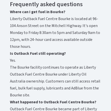
Frequently asked questions​​​​‌ ‍ ​‍​‍‌‍ ‌ ​‍‌‍‍‌‌‍‌ ‌‍‍‌‌‍ ‍​‍​‍​ ‍‍​‍​‍‌ ​ ‌‍​‌‌‍ ‍‌‍‍‌‌ ‌​‌ ‍‌​‍ ‍‌‍‍‌‌‍ ​‍​‍​‍ ​​‍​‍‌‍‍​‌ ​‍‌‍‌‌‌‍‌‍​‍​‍​ ‍‍​‍​‍‌‍‍​‌ ‌​‌ ‌​‌ ​​‌ ​ ​ ‍‍​‍ ​‍ ‌‍ ​‌‍‍‌‌‍​‍‌‍‌‌‌ ​‍‌ ‌​‌ ‍‌​‍ ‌‌ ​ ‌ ‌​‌ ‌‌‌‍‌​‌‍‍‌‌‍ ​‍ ‍‌ ‌‍‌‍‌‌‌ ​‍‌‍​ ‌‍‌‌‌‍ ​​‍ ‍‌‍​‌‌ ​​‌ ​​​‍ ‌‍‍‌‌‍ ‍‌ ‌​‌‍‌‌‌‍ ‍‌ ‌​​‍ ‌‍‌‌‌‍‌​‌‍‍‌‌ ‌​​‍ ‌‍ ‌‌‍ ‌‍‌​‌‍‌‌​ ‌‌ ​​‌ ​‍‌‍‌‌‌ ​ ‌‍‌‌‌‍ ‍‌ ‌​‌‍​‌‌ ‌​‌‍‍‌‌‍ ‌‍ ‍​ ‍ ‌‍‍‌‌‍‌​​ ‌‌‍​‌​ ‍​‌‍​‍‌‍‌‌‌‍​‌​ ​‍‌‍​ ​ ‍‌​‍ ‌‌‍‌​​ ‌‌​ ‌‌​ ‌​​‍ ‌​ ‌​​ ‌‍​ ‍​‌‍‌‍​‍ ‌‌‍​‌‌‍​‌​ ‌‍​ ‍​​‍ ‌​ ‌‍‌‍​ ‌‍‌‌​ ​ ​ ‌‌​ ‌‌‌‍​‍‌‍​‍​ ‌​​ ‌‍‌‍​‌‌‍​‌​ ‍ ‌ ‌​‌ ‍‌‌ ​​‌‍‌‌​ ‌‌‍​‌‌ ​‍‌ ‌​‌‍‍‌‌‍​ ‌‍ ​‌‍‌‌​ ‍ ‌ ​​‌‍​‌‌ ‌​‌‍‍​​ ‌‌‍​ ‌‍ ‌‍ ‍‌ ‌​‌‍‌‌‌‍ ‍‌ ‌​‌​ ‌‌‍​‌‌ ‌​‌ ​‍‌‍‍‌‌ ‍​​‍‌‌​ ‌‌‌​​‍‌‌ ‌‍‍ ‌‍‌‌‌ ‍‌​‍‌‌​ ​ ‌​‌​​‍‌‌​ ​ ‌​‌​​‍‌‌​ ​‍​ ​‍​ ‌‍​ ​​​ ‌‌‌‍‌‍​ ​​‌‍​‌‌‍​‌​ ‌‌‌‍​‌​ ​ ​ ‌​​ ​‌​‍‌‌​ ​‍​ ​‍​‍‌‌​ ‌‌‌​‌​​‍ ‍‌‍​ ‌‍ ‌‍ ‍‌ ‌​‌‍‌‌‌‍ ‍‌ ‌​​‍‌‌​ ‌‌‌​​‍‌‌ ‌‍‍ ‌‍‌‌‌ ‍‌​‍‌‌​ ​ ‌​‌​​‍‌‌​ ​ ‌​‌​​‍‌‌​ ​‍​ ​‍​ ‌ ‌‍​ ​ ‌‍​ ‌ ​ ‌‍​ ‌‌​ ‌ ​ ‌​​ ‌​‌‍​‌​ ​​​ ‌‌​‍‌‌​ ​‍​ ​‍​‍‌‌​ ‌‌‌​‌​​‍ ‍‌‍​ ‌‍‍​‌‍‍‌‌‍ ​‌‍‌​‌ ​‍‌‍‌‌‌‍ ‍​‍‌‌​ ‌‌‌​​‍‌‌ ‌‍‍ ‌‍‌‌‌ ‍‌​‍‌‌​ ​ ‌​‌​​‍‌‌​ ​ ‌​‌​​‍‌‌​ ​‍​ ​‍‌‍‌‍​ ​ ​ ‌‍​ ​ ‌‍​‍​ ​‍​ ‌​‌‍‌‍​ ‌ ‌‍​‌​ ‌ ​ ​‍​‍‌‌​ ​‍​ ​‍​‍‌‌​ ‌‌‌​‌​​‍ ‍‌ ‌​‌‍‌‌‌ ‍​‌ ‌​​ ‌‍​‍‌‍​‌‌ ​ ‌‍‌‌‌‌‌‌‌ ​‍‌‍ ​​ ‌‌‍‍​‌ ‌​‌ ‌​‌ ​​‌ ​ ​‍‌‌​ ​ ‌​​‌​‍‌‌​ ​‍‌​‌‍​‍‌‌​ ​‍‌​‌‍‌‍ ​‌‍‍‌‌‍​‍‌‍‌‌‌ ​‍‌ ‌​‌ ‍‌​‍ ‌‌ ​ ‌ ‌​‌ ‌‌‌‍‌​‌‍‍‌‌‍ ​‍ ‍‌ ‌‍‌‍‌‌‌ ​‍‌‍​ ‌‍‌‌‌‍ ​​‍ ‍‌‍​‌‌ ​​‌ ​​​‍‌‍‌‍‍‌‌‍‌​​ ‌‌‍​‌​ ‍​‌‍​‍‌‍‌‌‌‍​‌​ ​‍‌‍​ ​ ‍‌​‍ ‌‌‍‌​​ ‌‌​ ‌‌​ ‌​​‍ ‌​ ‌​​ ‌‍​ ‍​‌‍‌‍​‍ ‌‌‍​‌‌‍​‌​ ‌‍​ ‍​​‍ ‌​ ‌‍‌‍​ ‌‍‌‌​ ​ ​ ‌‌​ ‌‌‌‍​‍‌‍​‍​ ‌​​ ‌‍‌‍​‌‌‍​‌​‍‌‍‌ ‌​‌ ‍‌‌ ​​‌‍‌‌​ ‌‌‍​‌‌ ​‍‌ ‌​‌‍‍‌‌‍​ ‌‍ ​‌‍‌‌​‍‌‍‌ ​​‌‍​‌‌ ‌​‌‍‍​​ ‌‌‍​ ‌‍ ‌‍ ‍‌ ‌​‌‍‌‌‌‍ ‍‌ ‌​‌​ ‌‌‍​‌‌ ‌​‌ ​‍‌‍‍‌‌ ‍​​‍‌‌​ ‌‌‌​​‍‌‌ ‌‍‍ ‌‍‌‌‌ ‍‌​‍‌‌​ ​ ‌​‌​​‍‌‌​ ​ ‌​‌​​‍‌‌​ ​‍​ ​‍​ ‌‍​ ​​​ ‌‌‌‍‌‍​ ​​‌‍​‌‌‍​‌​ ‌‌‌‍​‌​ ​ ​ ‌​​ ​‌​‍‌‌​ ​‍​ ​‍​‍‌‌​ ‌‌‌​‌​​‍ ‍‌‍​ ‌‍ ‌‍ ‍‌ ‌​‌‍‌‌‌‍ ‍‌ ‌​​‍‌‌​ ‌‌‌​​‍‌‌ ‌‍‍ ‌‍‌‌‌ ‍‌​‍‌‌​ ​ ‌​‌​​‍‌‌​ ​ ‌​‌​​‍‌‌​ ​‍​ ​‍​ ‌ ‌‍​ ​ ‌‍​ ‌ ​ ‌‍​ ‌‌​ ‌ ​ ‌​​ ‌​‌‍​‌​ ​​​ ‌‌​‍‌‌​ ​‍​ ​‍​‍‌‌​ ‌‌‌​‌​​‍ ‍‌‍​ ‌‍‍​‌‍‍‌‌‍ ​‌‍‌​‌ ​‍‌‍‌‌‌‍ ‍​‍‌‌​ ‌‌‌​​‍‌‌ ‌‍‍ ‌‍‌‌‌ ‍‌​‍‌‌​ ​ ‌​‌​​‍‌‌​ ​ ‌​‌​​‍‌‌​ ​‍​ ​‍‌‍‌‍​ ​ ​ ‌‍​ ​ ‌‍​‍​ ​‍​ ‌​‌‍‌‍​ ‌ ‌‍​‌​ ‌ ​ ​‍​‍‌‌​ ​‍​ ​‍​‍‌‌​ ‌‌‌​‌​​‍ ‍‌ ‌​‌‍‌‌‌ ‍​‌ ‌​​‍‌‍‌ ​​‌‍‌‌‌ ​‍‌ ​ ‌ ​​‌‍‌‌‌‍​ ‌ ‌​‌‍‍‌‌ ‌‍‌‍‌‌​ ‌‌ ​​‌ ‌‌‌‍​‍‌‍ ​‌‍‍‌‌ ​ ‌‍‍​‌‍‌‌‌‍‌​​‍​‍‌ ‌
Where can I get fuel in Bourke?
Liberty Outback Fuel Centre Bourke is located at 96-
104 Anson Street on the Mitchell Highway. It's open
Monday to Friday 8:30am to 5pm and Saturday 9am to
12pm, with 24-hour card access available outside
those hours.​​​​‌ ‍ ​‍​‍‌‍ ‌ ​‍‌‍‍‌‌‍‌ ‌‍‍‌‌‍ ‍​‍​‍​ ‍‍​‍​‍‌ ​ ‌‍​‌‌‍ ‍‌‍‍‌‌ ‌​‌ ‍‌​‍ ‍‌‍‍‌‌‍ ​‍​‍​‍ ​​‍​‍‌‍‍​‌ ​‍‌‍‌‌‌‍‌‍​‍​‍​ ‍‍​‍​‍‌‍‍​‌ ‌​‌ ‌​‌ ​​‌ ​ ​ ‍‍​‍ ​‍ ‌‍ ​‌‍‍‌‌‍​‍‌‍‌‌‌ ​‍‌ ‌​‌ ‍‌​‍ ‌‌ ​ ‌ ‌​‌ ‌‌‌‍‌​‌‍‍‌‌‍ ​‍ ‍‌ ‌‍‌‍‌‌‌ ​‍‌‍​ ‌‍‌‌‌‍ ​​‍ ‍‌‍​‌‌ ​​‌ ​​​‍ ‌‍‍‌‌‍ ‍‌ ‌​‌‍‌‌‌‍ ‍‌ ‌​​‍ ‌‍‌‌‌‍‌​‌‍‍‌‌ ‌​​‍ ‌‍ ‌‌‍ ‌‍‌​‌‍‌‌​ ‌‌ ​​‌ ​‍‌‍‌‌‌ ​ ‌‍‌‌‌‍ ‍‌ ‌​‌‍​‌‌ ‌​‌‍‍‌‌‍ ‌‍ ‍​ ‍ ‌‍‍‌‌‍‌​​ ‌‌‍​‌​ ‍​‌‍​‍‌‍‌‌‌‍​‌​ ​‍‌‍​ ​ ‍‌​‍ ‌‌‍‌​​ ‌‌​ ‌‌​ ‌​​‍ ‌​ ‌​​ ‌‍​ ‍​‌‍‌‍​‍ ‌‌‍​‌‌‍​‌​ ‌‍​ ‍​​‍ ‌​ ‌‍‌‍​ ‌‍‌‌​ ​ ​ ‌‌​ ‌‌‌‍​‍‌‍​‍​ ‌​​ ‌‍‌‍​‌‌‍​‌​ ‍ ‌ ‌​‌ ‍‌‌ ​​‌‍‌‌​ ‌‌‍​‌‌ ​‍‌ ‌​‌‍‍‌‌‍​ ‌‍ ​‌‍‌‌​ ‍ ‌ ​​‌‍​‌‌ ‌​‌‍‍​​ ‌‌‍​ ‌‍ ‌‍ ‍‌ ‌​‌‍‌‌‌‍ ‍‌ ‌​‌​ ‌‌‍​‌‌ ‌​‌ ​‍‌‍‍‌‌ ‍​​‍‌‌​ ‌‌‌​​‍‌‌ ‌‍‍ ‌‍‌‌‌ ‍‌​‍‌‌​ ​ ‌​‌​​‍‌‌​ ​ ‌​‌​​‍‌‌​ ​‍​ ​‍​ ‌‍​ ​​​ ‌‌‌‍‌‍​ ​​‌‍​‌‌‍​‌​ ‌‌‌‍​‌​ ​ ​ ‌​​ ​‌​‍‌‌​ ​‍​ ​‍​‍‌‌​ ‌‌‌​‌​​‍ ‍‌‍​ ‌‍ ‌‍ ‍‌ ‌​‌‍‌‌‌‍ ‍‌ ‌​​‍‌‌​ ‌‌‌​​‍‌‌ ‌‍‍ ‌‍‌‌‌ ‍‌​‍‌‌​ ​ ‌​‌​​‍‌‌​ ​ ‌​‌​​‍‌‌​ ​‍​ ​‍​ ‌‌​ ‌​​ ​ ‌‍‌​‌‍‌​‌‍‌‍​ ‌‌​ ‌ ​ ‌‌​ ‌​​ ‌‍​ ‌‍​‍‌‌​ ​‍​ ​‍​‍‌‌​ ‌‌‌​‌​​‍ ‍‌‍​ ‌‍‍​‌‍‍‌‌‍ ​‌‍‌​‌ ​‍‌‍‌‌‌‍ ‍​‍‌‌​ ‌‌‌​​‍‌‌ ‌‍‍ ‌‍‌‌‌ ‍‌​‍‌‌​ ​ ‌​‌​​‍‌‌​ ​ ‌​‌​​‍‌‌​ ​‍​ ​‍​ ‍‌‌‍​ ‌‍​ ‌‍‌‌​ ‌‌​ ‌ ​ ​ ​ ‌​‌‍​ ​ ​ ‌‍‌‌‌‍‌‌​‍‌‌​ ​‍​ ​‍​‍‌‌​ ‌‌‌​‌​​‍ ‍‌ ‌​‌‍‌‌‌ ‍​‌ ‌​​ ‌‍​‍‌‍​‌‌ ​ ‌‍‌‌‌‌‌‌‌ ​‍‌‍ ​​ ‌‌‍‍​‌ ‌​‌ ‌​‌ ​​‌ ​ ​‍‌‌​ ​ ‌​​‌​‍‌‌​ ​‍‌​‌‍​‍‌‌​ ​‍‌​‌‍‌‍ ​‌‍‍‌‌‍​‍‌‍‌‌‌ ​‍‌ ‌​‌ ‍‌​‍ ‌‌ ​ ‌ ‌​‌ ‌‌‌‍‌​‌‍‍‌‌‍ ​‍ ‍‌ ‌‍‌‍‌‌‌ ​‍‌‍​ ‌‍‌‌‌‍ ​​‍ ‍‌‍​‌‌ ​​‌ ​​​‍‌‍‌‍‍‌‌‍‌​​ ‌‌‍​‌​ ‍​‌‍​‍‌‍‌‌‌‍​‌​ ​‍‌‍​ ​ ‍‌​‍ ‌‌‍‌​​ ‌‌​ ‌‌​ ‌​​‍ ‌​ ‌​​ ‌‍​ ‍​‌‍‌‍​‍ ‌‌‍​‌‌‍​‌​ ‌‍​ ‍​​‍ ‌​ ‌‍‌‍​ ‌‍‌‌​ ​ ​ ‌‌​ ‌‌‌‍​‍‌‍​‍​ ‌​​ ‌‍‌‍​‌‌‍​‌​‍‌‍‌ ‌​‌ ‍‌‌ ​​‌‍‌‌​ ‌‌‍​‌‌ ​‍‌ ‌​‌‍‍‌‌‍​ ‌‍ ​‌‍‌‌​‍‌‍‌ ​​‌‍​‌‌ ‌​‌‍‍​​ ‌‌‍​ ‌‍ ‌‍ ‍‌ ‌​‌‍‌‌‌‍ ‍‌ ‌​‌​ ‌‌‍​‌‌ ‌​‌ ​‍‌‍‍‌‌ ‍​​‍‌‌​ ‌‌‌​​‍‌‌ ‌‍‍ ‌‍‌‌‌ ‍‌​‍‌‌​ ​ ‌​‌​​‍‌‌​ ​ ‌​‌​​‍‌‌​ ​‍​ ​‍​ ‌‍​ ​​​ ‌‌‌‍‌‍​ ​​‌‍​‌‌‍​‌​ ‌‌‌‍​‌​ ​ ​ ‌​​ ​‌​‍‌‌​ ​‍​ ​‍​‍‌‌​ ‌‌‌​‌​​‍ ‍‌‍​ ‌‍ ‌‍ ‍‌ ‌​‌‍‌‌‌‍ ‍‌ ‌​​‍‌‌​ ‌‌‌​​‍‌‌ ‌‍‍ ‌‍‌‌‌ ‍‌​‍‌‌​ ​ ‌​‌​​‍‌‌​ ​ ‌​‌​​‍‌‌​ ​‍​ ​‍​ ‌‌​ ‌​​ ​ ‌‍‌​‌‍‌​‌‍‌‍​ ‌‌​ ‌ ​ ‌‌​ ‌​​ ‌‍​ ‌‍​‍‌‌​ ​‍​ ​‍​‍‌‌​ ‌‌‌​‌​​‍ ‍‌‍​ ‌‍‍​‌‍‍‌‌‍ ​‌‍‌​‌ ​‍‌‍‌‌‌‍ ‍​‍‌‌​ ‌‌‌​​‍‌‌ ‌‍‍ ‌‍‌‌‌ ‍‌​‍‌‌​ ​ ‌​‌​​‍‌‌​ ​ ‌​‌​​‍‌‌​ ​‍​ ​‍​ ‍‌‌‍​ ‌‍​ ‌‍‌‌​ ‌‌​ ‌ ​ ​ ​ ‌​‌‍​ ​ ​ ‌‍‌‌‌‍‌‌​‍‌‌​ ​‍​ ​‍​‍‌‌​ ‌‌‌​‌​​‍ ‍‌ ‌​‌‍‌‌‌ ‍​‌ ‌​​‍‌‍‌ ​​‌‍‌‌‌ ​‍‌ ​ ‌ ​​‌‍‌‌‌‍​ ‌ ‌​‌‍‍‌‌ ‌‍‌‍‌‌​ ‌‌ ​​‌ ‌‌‌‍​‍‌‍ ​‌‍‍‌‌ ​ ‌‍‍​‌‍‌‌‌‍‌​​‍​‍‌ ‌
Is Outback Fuel still operating?​​​​‌ ‍ ​‍​‍‌‍ ‌ ​‍‌‍‍‌‌‍‌ ‌‍‍‌‌‍ ‍​‍​‍​ ‍‍​‍​‍‌ ​ ‌‍​‌‌‍ ‍‌‍‍‌‌ ‌​‌ ‍‌​‍ ‍‌‍‍‌‌‍ ​‍​‍​‍ ​​‍​‍‌‍‍​‌ ​‍‌‍‌‌‌‍‌‍​‍​‍​ ‍‍​‍​‍‌‍‍​‌ ‌​‌ ‌​‌ ​​‌ ​ ​ ‍‍​‍ ​‍ ‌‍ ​‌‍‍‌‌‍​‍‌‍‌‌‌ ​‍‌ ‌​‌ ‍‌​‍ ‌‌ ​ ‌ ‌​‌ ‌‌‌‍‌​‌‍‍‌‌‍ ​‍ ‍‌ ‌‍‌‍‌‌‌ ​‍‌‍​ ‌‍‌‌‌‍ ​​‍ ‍‌‍​‌‌ ​​‌ ​​​‍ ‌‍‍‌‌‍ ‍‌ ‌​‌‍‌‌‌‍ ‍‌ ‌​​‍ ‌‍‌‌‌‍‌​‌‍‍‌‌ ‌​​‍ ‌‍ ‌‌‍ ‌‍‌​‌‍‌‌​ ‌‌ ​​‌ ​‍‌‍‌‌‌ ​ ‌‍‌‌‌‍ ‍‌ ‌​‌‍​‌‌ ‌​‌‍‍‌‌‍ ‌‍ ‍​ ‍ ‌‍‍‌‌‍‌​​ ‌‌‍​‌​ ‍​‌‍​‍‌‍‌‌‌‍​‌​ ​‍‌‍​ ​ ‍‌​‍ ‌‌‍‌​​ ‌‌​ ‌‌​ ‌​​‍ ‌​ ‌​​ ‌‍​ ‍​‌‍‌‍​‍ ‌‌‍​‌‌‍​‌​ ‌‍​ ‍​​‍ ‌​ ‌‍‌‍​ ‌‍‌‌​ ​ ​ ‌‌​ ‌‌‌‍​‍‌‍​‍​ ‌​​ ‌‍‌‍​‌‌‍​‌​ ‍ ‌ ‌​‌ ‍‌‌ ​​‌‍‌‌​ ‌‌‍​‌‌ ​‍‌ ‌​‌‍‍‌‌‍​ ‌‍ ​‌‍‌‌​ ‍ ‌ ​​‌‍​‌‌ ‌​‌‍‍​​ ‌‌‍​ ‌‍ ‌‍ ‍‌ ‌​‌‍‌‌‌‍ ‍‌ ‌​‌​ ‌‌‍​‌‌ ‌​‌ ​‍‌‍‍‌‌ ‍​​‍‌‌​ ‌‌‌​​‍‌‌ ‌‍‍ ‌‍‌‌‌ ‍‌​‍‌‌​ ​ ‌​‌​​‍‌‌​ ​ ‌​‌​​‍‌‌​ ​‍​ ​‍​ ‌‍​ ​​​ ‌‌‌‍‌‍​ ​​‌‍​‌‌‍​‌​ ‌‌‌‍​‌​ ​ ​ ‌​​ ​‌​‍‌‌​ ​‍​ ​‍​‍‌‌​ ‌‌‌​‌​​‍ ‍‌‍​ ‌‍ ‌‍ ‍‌ ‌​‌‍‌‌‌‍ ‍‌ ‌​​‍‌‌​ ‌‌‌​​‍‌‌ ‌‍‍ ‌‍‌‌‌ ‍‌​‍‌‌​ ​ ‌​‌​​‍‌‌​ ​ ‌​‌​​‍‌‌​ ​‍​ ​‍‌‍‌‍‌‍​ ‌‍​‍‌‍‌​‌‍‌‌‌‍​‌​ ‍​‌‍‌‌​ ‌​‌‍​‌​ ​‍​ ​​​‍‌‌​ ​‍​ ​‍​‍‌‌​ ‌‌‌​‌​​‍ ‍‌‍​ ‌‍‍​‌‍‍‌‌‍ ​‌‍‌​‌ ​‍‌‍‌‌‌‍ ‍​‍‌‌​ ‌‌‌​​‍‌‌ ‌‍‍ ‌‍‌‌‌ ‍‌​‍‌‌​ ​ ‌​‌​​‍‌‌​ ​ ‌​‌​​‍‌‌​ ​‍​ ​‍​ ‌‌​ ‌‍​ ‌‌‌‍​‍​ ‍‌​ ​​‌‍​‍‌‍‌‍​ ‌‍‌‍‌​​ ​​​ ‍​​‍‌‌​ ​‍​ ​‍​‍‌‌​ ‌‌‌​‌​​‍ ‍‌ ‌​‌‍‌‌‌ ‍​‌ ‌​​ ‌‍​‍‌‍​‌‌ ​ ‌‍‌‌‌‌‌‌‌ ​‍‌‍ ​​ ‌‌‍‍​‌ ‌​‌ ‌​‌ ​​‌ ​ ​‍‌‌​ ​ ‌​​‌​‍‌‌​ ​‍‌​‌‍​‍‌‌​ ​‍‌​‌‍‌‍ ​‌‍‍‌‌‍​‍‌‍‌‌‌ ​‍‌ ‌​‌ ‍‌​‍ ‌‌ ​ ‌ ‌​‌ ‌‌‌‍‌​‌‍‍‌‌‍ ​‍ ‍‌ ‌‍‌‍‌‌‌ ​‍‌‍​ ‌‍‌‌‌‍ ​​‍ ‍‌‍​‌‌ ​​‌ ​​​‍‌‍‌‍‍‌‌‍‌​​ ‌‌‍​‌​ ‍​‌‍​‍‌‍‌‌‌‍​‌​ ​‍‌‍​ ​ ‍‌​‍ ‌‌‍‌​​ ‌‌​ ‌‌​ ‌​​‍ ‌​ ‌​​ ‌‍​ ‍​‌‍‌‍​‍ ‌‌‍​‌‌‍​‌​ ‌‍​ ‍​​‍ ‌​ ‌‍‌‍​ ‌‍‌‌​ ​ ​ ‌‌​ ‌‌‌‍​‍‌‍​‍​ ‌​​ ‌‍‌‍​‌‌‍​‌​‍‌‍‌ ‌​‌ ‍‌‌ ​​‌‍‌‌​ ‌‌‍​‌‌ ​‍‌ ‌​‌‍‍‌‌‍​ ‌‍ ​‌‍‌‌​‍‌‍‌ ​​‌‍​‌‌ ‌​‌‍‍​​ ‌‌‍​ ‌‍ ‌‍ ‍‌ ‌​‌‍‌‌‌‍ ‍‌ ‌​‌​ ‌‌‍​‌‌ ‌​‌ ​‍‌‍‍‌‌ ‍​​‍‌‌​ ‌‌‌​​‍‌‌ ‌‍‍ ‌‍‌‌‌ ‍‌​‍‌‌​ ​ ‌​‌​​‍‌‌​ ​ ‌​‌​​‍‌‌​ ​‍​ ​‍​ ‌‍​ ​​​ ‌‌‌‍‌‍​ ​​‌‍​‌‌‍​‌​ ‌‌‌‍​‌​ ​ ​ ‌​​ ​‌​‍‌‌​ ​‍​ ​‍​‍‌‌​ ‌‌‌​‌​​‍ ‍‌‍​ ‌‍ ‌‍ ‍‌ ‌​‌‍‌‌‌‍ ‍‌ ‌​​‍‌‌​ ‌‌‌​​‍‌‌ ‌‍‍ ‌‍‌‌‌ ‍‌​‍‌‌​ ​ ‌​‌​​‍‌‌​ ​ ‌​‌​​‍‌‌​ ​‍​ ​‍‌‍‌‍‌‍​ ‌‍​‍‌‍‌​‌‍‌‌‌‍​‌​ ‍​‌‍‌‌​ ‌​‌‍​‌​ ​‍​ ​​​‍‌‌​ ​‍​ ​‍​‍‌‌​ ‌‌‌​‌​​‍ ‍‌‍​ ‌‍‍​‌‍‍‌‌‍ ​‌‍‌​‌ ​‍‌‍‌‌‌‍ ‍​‍‌‌​ ‌‌‌​​‍‌‌ ‌‍‍ ‌‍‌‌‌ ‍‌​‍‌‌​ ​ ‌​‌​​‍‌‌​ ​ ‌​‌​​‍‌‌​ ​‍​ ​‍​ ‌‌​ ‌‍​ ‌‌‌‍​‍​ ‍‌​ ​​‌‍​‍‌‍‌‍​ ‌‍‌‍‌​​ ​​​ ‍​​‍‌‌​ ​‍​ ​‍​‍‌‌​ ‌‌‌​‌​​‍ ‍‌ ‌​‌‍‌‌‌ ‍​‌ ‌​​‍‌‍‌ ​​‌‍‌‌‌ ​‍‌ ​ ‌ ​​‌‍‌‌‌‍​ ‌ ‌​‌‍‍‌‌ ‌‍‌‍‌‌​ ‌‌ ​​‌ ‌‌‌‍​‍‌‍ ​‌‍‍‌‌ ​ ‌‍‍​‌‍‌‌‌‍‌​​‍​‍‌ ‌
Yes.​​​​‌ ‍ ​‍​‍‌‍ ‌ ​‍‌‍‍‌‌‍‌ ‌‍‍‌‌‍ ‍​‍​‍​ ‍‍​‍​‍‌ ​ ‌‍​‌‌‍ ‍‌‍‍‌‌ ‌​‌ ‍‌​‍ ‍‌‍‍‌‌‍ ​‍​‍​‍ ​​‍​‍‌‍‍​‌ ​‍‌‍‌‌‌‍‌‍​‍​‍​ ‍‍​‍​‍‌‍‍​‌ ‌​‌ ‌​‌ ​​‌ ​ ​ ‍‍​‍ ​‍ ‌‍ ​‌‍‍‌‌‍​‍‌‍‌‌‌ ​‍‌ ‌​‌ ‍‌​‍ ‌‌ ​ ‌ ‌​‌ ‌‌‌‍‌​‌‍‍‌‌‍ ​‍ ‍‌ ‌‍‌‍‌‌‌ ​‍‌‍​ ‌‍‌‌‌‍ ​​‍ ‍‌‍​‌‌ ​​‌ ​​​‍ ‌‍‍‌‌‍ ‍‌ ‌​‌‍‌‌‌‍ ‍‌ ‌​​‍ ‌‍‌‌‌‍‌​‌‍‍‌‌ ‌​​‍ ‌‍ ‌‌‍ ‌‍‌​‌‍‌‌​ ‌‌ ​​‌ ​‍‌‍‌‌‌ ​ ‌‍‌‌‌‍ ‍‌ ‌​‌‍​‌‌ ‌​‌‍‍‌‌‍ ‌‍ ‍​ ‍ ‌‍‍‌‌‍‌​​ ‌‌‍​‌​ ‍​‌‍​‍‌‍‌‌‌‍​‌​ ​‍‌‍​ ​ ‍‌​‍ ‌‌‍‌​​ ‌‌​ ‌‌​ ‌​​‍ ‌​ ‌​​ ‌‍​ ‍​‌‍‌‍​‍ ‌‌‍​‌‌‍​‌​ ‌‍​ ‍​​‍ ‌​ ‌‍‌‍​ ‌‍‌‌​ ​ ​ ‌‌​ ‌‌‌‍​‍‌‍​‍​ ‌​​ ‌‍‌‍​‌‌‍​‌​ ‍ ‌ ‌​‌ ‍‌‌ ​​‌‍‌‌​ ‌‌‍​‌‌ ​‍‌ ‌​‌‍‍‌‌‍​ ‌‍ ​‌‍‌‌​ ‍ ‌ ​​‌‍​‌‌ ‌​‌‍‍​​ ‌‌‍​ ‌‍ ‌‍ ‍‌ ‌​‌‍‌‌‌‍ ‍‌ ‌​‌​ ‌‌‍​‌‌ ‌​‌ ​‍‌‍‍‌‌ ‍​​‍‌‌​ ‌‌‌​​‍‌‌ ‌‍‍ ‌‍‌‌‌ ‍‌​‍‌‌​ ​ ‌​‌​​‍‌‌​ ​ ‌​‌​​‍‌‌​ ​‍​ ​‍​ ‌‍​ ​​​ ‌‌‌‍‌‍​ ​​‌‍​‌‌‍​‌​ ‌‌‌‍​‌​ ​ ​ ‌​​ ​‌​‍‌‌​ ​‍​ ​‍​‍‌‌​ ‌‌‌​‌​​‍ ‍‌‍​ ‌‍ ‌‍ ‍‌ ‌​‌‍‌‌‌‍ ‍‌ ‌​​‍‌‌​ ‌‌‌​​‍‌‌ ‌‍‍ ‌‍‌‌‌ ‍‌​‍‌‌​ ​ ‌​‌​​‍‌‌​ ​ ‌​‌​​‍‌‌​ ​‍​ ​‍​ ‍‌​ ‍​‌‍‌​​ ​ ‌‍​‌‌‍‌​‌‍​‍​ ​ ​ ‍​​ ‍​​ ​‌​ ​‌​‍‌‌​ ​‍​ ​‍​‍‌‌​ ‌‌‌​‌​​‍ ‍‌‍​ ‌‍‍​‌‍‍‌‌‍ ​‌‍‌​‌ ​‍‌‍‌‌‌‍ ‍​‍‌‌​ ‌‌‌​​‍‌‌ ‌‍‍ ‌‍‌‌‌ ‍‌​‍‌‌​ ​ ‌​‌​​‍‌‌​ ​ ‌​‌​​‍‌‌​ ​‍​ ​‍‌‍​‍​ ​​​ ​‌​ ‌‌​ ‍‌‌‍‌‌​ ‍‌​ ‍​​ ‌‍​ ​ ​ ‍‌​ ‌​​‍‌‌​ ​‍​ ​‍​‍‌‌​ ‌‌‌​‌​​‍ ‍‌ ‌​‌‍‌‌‌ ‍​‌ ‌​​ ‌‍​‍‌‍​‌‌ ​ ‌‍‌‌‌‌‌‌‌ ​‍‌‍ ​​ ‌‌‍‍​‌ ‌​‌ ‌​‌ ​​‌ ​ ​‍‌‌​ ​ ‌​​‌​‍‌‌​ ​‍‌​‌‍​‍‌‌​ ​‍‌​‌‍‌‍ ​‌‍‍‌‌‍​‍‌‍‌‌‌ ​‍‌ ‌​‌ ‍‌​‍ ‌‌ ​ ‌ ‌​‌ ‌‌‌‍‌​‌‍‍‌‌‍ ​‍ ‍‌ ‌‍‌‍‌‌‌ ​‍‌‍​ ‌‍‌‌‌‍ ​​‍ ‍‌‍​‌‌ ​​‌ ​​​‍‌‍‌‍‍‌‌‍‌​​ ‌‌‍​‌​ ‍​‌‍​‍‌‍‌‌‌‍​‌​ ​‍‌‍​ ​ ‍‌​‍ ‌‌‍‌​​ ‌‌​ ‌‌​ ‌​​‍ ‌​ ‌​​ ‌‍​ ‍​‌‍‌‍​‍ ‌‌‍​‌‌‍​‌​ ‌‍​ ‍​​‍ ‌​ ‌‍‌‍​ ‌‍‌‌​ ​ ​ ‌‌​ ‌‌‌‍​‍‌‍​‍​ ‌​​ ‌‍‌‍​‌‌‍​‌​‍‌‍‌ ‌​‌ ‍‌‌ ​​‌‍‌‌​ ‌‌‍​‌‌ ​‍‌ ‌​‌‍‍‌‌‍​ ‌‍ ​‌‍‌‌​‍‌‍‌ ​​‌‍​‌‌ ‌​‌‍‍​​ ‌‌‍​ ‌‍ ‌‍ ‍‌ ‌​‌‍‌‌‌‍ ‍‌ ‌​‌​ ‌‌‍​‌‌ ‌​‌ ​‍‌‍‍‌‌ ‍​​‍‌‌​ ‌‌‌​​‍‌‌ ‌‍‍ ‌‍‌‌‌ ‍‌​‍‌‌​ ​ ‌​‌​​‍‌‌​ ​ ‌​‌​​‍‌‌​ ​‍​ ​‍​ ‌‍​ ​​​ ‌‌‌‍‌‍​ ​​‌‍​‌‌‍​‌​ ‌‌‌‍​‌​ ​ ​ ‌​​ ​‌​‍‌‌​ ​‍​ ​‍​‍‌‌​ ‌‌‌​‌​​‍ ‍‌‍​ ‌‍ ‌‍ ‍‌ ‌​‌‍‌‌‌‍ ‍‌ ‌​​‍‌‌​ ‌‌‌​​‍‌‌ ‌‍‍ ‌‍‌‌‌ ‍‌​‍‌‌​ ​ ‌​‌​​‍‌‌​ ​ ‌​‌​​‍‌‌​ ​‍​ ​‍​ ‍‌​ ‍​‌‍‌​​ ​ ‌‍​‌‌‍‌​‌‍​‍​ ​ ​ ‍​​ ‍​​ ​‌​ ​‌​‍‌‌​ ​‍​ ​‍​‍‌‌​ ‌‌‌​‌​​‍ ‍‌‍​ ‌‍‍​‌‍‍‌‌‍ ​‌‍‌​‌ ​‍‌‍‌‌‌‍ ‍​‍‌‌​ ‌‌‌​​‍‌‌ ‌‍‍ ‌‍‌‌‌ ‍‌​‍‌‌​ ​ ‌​‌​​‍‌‌​ ​ ‌​‌​​‍‌‌​ ​‍​ ​‍‌‍​‍​ ​​​ ​‌​ ‌‌​ ‍‌‌‍‌‌​ ‍‌​ ‍​​ ‌‍​ ​ ​ ‍‌​ ‌​​‍‌‌​ ​‍​ ​‍​‍‌‌​ ‌‌‌​‌​​‍ ‍‌ ‌​‌‍‌‌‌ ‍​‌ ‌​​‍‌‍‌ ​​‌‍‌‌‌ ​‍‌ ​ ‌ ​​‌‍‌‌‌‍​ ‌ ‌​‌‍‍‌‌ ‌‍‌‍‌‌​ ‌‌ ​​‌ ‌‌‌‍​‍‌‍ ​‌‍‍‌‌ ​ ‌‍‍​‌‍‌‌‌‍‌​​‍​‍‌ ‌
The Bourke facility continues to operate as Liberty
Outback Fuel Centre Bourke under Liberty Oil
Australia ownership. Customers can still access retail
fuel, bulk fuel supply, lubricants and AdBlue from the
Bourke site.​​​​‌ ‍ ​‍​‍‌‍ ‌ ​‍‌‍‍‌‌‍‌ ‌‍‍‌‌‍ ‍​‍​‍​ ‍‍​‍​‍‌ ​ ‌‍​‌‌‍ ‍‌‍‍‌‌ ‌​‌ ‍‌​‍ ‍‌‍‍‌‌‍ ​‍​‍​‍ ​​‍​‍‌‍‍​‌ ​‍‌‍‌‌‌‍‌‍​‍​‍​ ‍‍​‍​‍‌‍‍​‌ ‌​‌ ‌​‌ ​​‌ ​ ​ ‍‍​‍ ​‍ ‌‍ ​‌‍‍‌‌‍​‍‌‍‌‌‌ ​‍‌ ‌​‌ ‍‌​‍ ‌‌ ​ ‌ ‌​‌ ‌‌‌‍‌​‌‍‍‌‌‍ ​‍ ‍‌ ‌‍‌‍‌‌‌ ​‍‌‍​ ‌‍‌‌‌‍ ​​‍ ‍‌‍​‌‌ ​​‌ ​​​‍ ‌‍‍‌‌‍ ‍‌ ‌​‌‍‌‌‌‍ ‍‌ ‌​​‍ ‌‍‌‌‌‍‌​‌‍‍‌‌ ‌​​‍ ‌‍ ‌‌‍ ‌‍‌​‌‍‌‌​ ‌‌ ​​‌ ​‍‌‍‌‌‌ ​ ‌‍‌‌‌‍ ‍‌ ‌​‌‍​‌‌ ‌​‌‍‍‌‌‍ ‌‍ ‍​ ‍ ‌‍‍‌‌‍‌​​ ‌‌‍​‌​ ‍​‌‍​‍‌‍‌‌‌‍​‌​ ​‍‌‍​ ​ ‍‌​‍ ‌‌‍‌​​ ‌‌​ ‌‌​ ‌​​‍ ‌​ ‌​​ ‌‍​ ‍​‌‍‌‍​‍ ‌‌‍​‌‌‍​‌​ ‌‍​ ‍​​‍ ‌​ ‌‍‌‍​ ‌‍‌‌​ ​ ​ ‌‌​ ‌‌‌‍​‍‌‍​‍​ ‌​​ ‌‍‌‍​‌‌‍​‌​ ‍ ‌ ‌​‌ ‍‌‌ ​​‌‍‌‌​ ‌‌‍​‌‌ ​‍‌ ‌​‌‍‍‌‌‍​ ‌‍ ​‌‍‌‌​ ‍ ‌ ​​‌‍​‌‌ ‌​‌‍‍​​ ‌‌‍​ ‌‍ ‌‍ ‍‌ ‌​‌‍‌‌‌‍ ‍‌ ‌​‌​ ‌‌‍​‌‌ ‌​‌ ​‍‌‍‍‌‌ ‍​​‍‌‌​ ‌‌‌​​‍‌‌ ‌‍‍ ‌‍‌‌‌ ‍‌​‍‌‌​ ​ ‌​‌​​‍‌‌​ ​ ‌​‌​​‍‌‌​ ​‍​ ​‍​ ‌‍​ ​​​ ‌‌‌‍‌‍​ ​​‌‍​‌‌‍​‌​ ‌‌‌‍​‌​ ​ ​ ‌​​ ​‌​‍‌‌​ ​‍​ ​‍​‍‌‌​ ‌‌‌​‌​​‍ ‍‌‍​ ‌‍ ‌‍ ‍‌ ‌​‌‍‌‌‌‍ ‍‌ ‌​​‍‌‌​ ‌‌‌​​‍‌‌ ‌‍‍ ‌‍‌‌‌ ‍‌​‍‌‌​ ​ ‌​‌​​‍‌‌​ ​ ‌​‌​​‍‌‌​ ​‍​ ​‍‌‍‌‌​ ‌‍​ ‍​​ ‌​‌‍​ ‌‍‌‍‌‍‌​‌‍​‍‌‍​‌‌‍​‌​ ​‍​ ‌​​‍‌‌​ ​‍​ ​‍​‍‌‌​ ‌‌‌​‌​​‍ ‍‌‍​ ‌‍‍​‌‍‍‌‌‍ ​‌‍‌​‌ ​‍‌‍‌‌‌‍ ‍​‍‌‌​ ‌‌‌​​‍‌‌ ‌‍‍ ‌‍‌‌‌ ‍‌​‍‌‌​ ​ ‌​‌​​‍‌‌​ ​ ‌​‌​​‍‌‌​ ​‍​ ​‍‌‍‌‍‌‍​ ‌‍​ ​ ​ ​ ​ ‌‍​ ​ ​‌‌‍‌​​ ‌ ​ ​​‌‍‌‍‌‍‌‌​‍‌‌​ ​‍​ ​‍​‍‌‌​ ‌‌‌​‌​​‍ ‍‌ ‌​‌‍‌‌‌ ‍​‌ ‌​​ ‌‍​‍‌‍​‌‌ ​ ‌‍‌‌‌‌‌‌‌ ​‍‌‍ ​​ ‌‌‍‍​‌ ‌​‌ ‌​‌ ​​‌ ​ ​‍‌‌​ ​ ‌​​‌​‍‌‌​ ​‍‌​‌‍​‍‌‌​ ​‍‌​‌‍‌‍ ​‌‍‍‌‌‍​‍‌‍‌‌‌ ​‍‌ ‌​‌ ‍‌​‍ ‌‌ ​ ‌ ‌​‌ ‌‌‌‍‌​‌‍‍‌‌‍ ​‍ ‍‌ ‌‍‌‍‌‌‌ ​‍‌‍​ ‌‍‌‌‌‍ ​​‍ ‍‌‍​‌‌ ​​‌ ​​​‍‌‍‌‍‍‌‌‍‌​​ ‌‌‍​‌​ ‍​‌‍​‍‌‍‌‌‌‍​‌​ ​‍‌‍​ ​ ‍‌​‍ ‌‌‍‌​​ ‌‌​ ‌‌​ ‌​​‍ ‌​ ‌​​ ‌‍​ ‍​‌‍‌‍​‍ ‌‌‍​‌‌‍​‌​ ‌‍​ ‍​​‍ ‌​ ‌‍‌‍​ ‌‍‌‌​ ​ ​ ‌‌​ ‌‌‌‍​‍‌‍​‍​ ‌​​ ‌‍‌‍​‌‌‍​‌​‍‌‍‌ ‌​‌ ‍‌‌ ​​‌‍‌‌​ ‌‌‍​‌‌ ​‍‌ ‌​‌‍‍‌‌‍​ ‌‍ ​‌‍‌‌​‍‌‍‌ ​​‌‍​‌‌ ‌​‌‍‍​​ ‌‌‍​ ‌‍ ‌‍ ‍‌ ‌​‌‍‌‌‌‍ ‍‌ ‌​‌​ ‌‌‍​‌‌ ‌​‌ ​‍‌‍‍‌‌ ‍​​‍‌‌​ ‌‌‌​​‍‌‌ ‌‍‍ ‌‍‌‌‌ ‍‌​‍‌‌​ ​ ‌​‌​​‍‌‌​ ​ ‌​‌​​‍‌‌​ ​‍​ ​‍​ ‌‍​ ​​​ ‌‌‌‍‌‍​ ​​‌‍​‌‌‍​‌​ ‌‌‌‍​‌​ ​ ​ ‌​​ ​‌​‍‌‌​ ​‍​ ​‍​‍‌‌​ ‌‌‌​‌​​‍ ‍‌‍​ ‌‍ ‌‍ ‍‌ ‌​‌‍‌‌‌‍ ‍‌ ‌​​‍‌‌​ ‌‌‌​​‍‌‌ ‌‍‍ ‌‍‌‌‌ ‍‌​‍‌‌​ ​ ‌​‌​​‍‌‌​ ​ ‌​‌​​‍‌‌​ ​‍​ ​‍‌‍‌‌​ ‌‍​ ‍​​ ‌​‌‍​ ‌‍‌‍‌‍‌​‌‍​‍‌‍​‌‌‍​‌​ ​‍​ ‌​​‍‌‌​ ​‍​ ​‍​‍‌‌​ ‌‌‌​‌​​‍ ‍‌‍​ ‌‍‍​‌‍‍‌‌‍ ​‌‍‌​‌ ​‍‌‍‌‌‌‍ ‍​‍‌‌​ ‌‌‌​​‍‌‌ ‌‍‍ ‌‍‌‌‌ ‍‌​‍‌‌​ ​ ‌​‌​​‍‌‌​ ​ ‌​‌​​‍‌‌​ ​‍​ ​‍‌‍‌‍‌‍​ ‌‍​ ​ ​ ​ ​ ‌‍​ ​ ​‌‌‍‌​​ ‌ ​ ​​‌‍‌‍‌‍‌‌​‍‌‌​ ​‍​ ​‍​‍‌‌​ ‌‌‌​‌​​‍ ‍‌ ‌​‌‍‌‌‌ ‍​‌ ‌​​‍‌‍‌ ​​‌‍‌‌‌ ​‍‌ ​ ‌ ​​‌‍‌‌‌‍​ ‌ ‌​‌‍‍‌‌ ‌‍‌‍‌‌​ ‌‌ ​​‌ ‌‌‌‍​‍‌‍ ​‌‍‍‌‌ ​ ‌‍‍​‌‍‌‌‌‍‌​​‍​‍‌ ‌
What happened to Outback Fuel Centre Bourke?​​​​‌ ‍ ​‍​‍‌‍ ‌ ​‍‌‍‍‌‌‍‌ ‌‍‍‌‌‍ ‍​‍​‍​ ‍‍​‍​‍‌ ​ ‌‍​‌‌‍ ‍‌‍‍‌‌ ‌​‌ ‍‌​‍ ‍‌‍‍‌‌‍ ​‍​‍​‍ ​​‍​‍‌‍‍​‌ ​‍‌‍‌‌‌‍‌‍​‍​‍​ ‍‍​‍​‍‌‍‍​‌ ‌​‌ ‌​‌ ​​‌ ​ ​ ‍‍​‍ ​‍ ‌‍ ​‌‍‍‌‌‍​‍‌‍‌‌‌ ​‍‌ ‌​‌ ‍‌​‍ ‌‌ ​ ‌ ‌​‌ ‌‌‌‍‌​‌‍‍‌‌‍ ​‍ ‍‌ ‌‍‌‍‌‌‌ ​‍‌‍​ ‌‍‌‌‌‍ ​​‍ ‍‌‍​‌‌ ​​‌ ​​​‍ ‌‍‍‌‌‍ ‍‌ ‌​‌‍‌‌‌‍ ‍‌ ‌​​‍ ‌‍‌‌‌‍‌​‌‍‍‌‌ ‌​​‍ ‌‍ ‌‌‍ ‌‍‌​‌‍‌‌​ ‌‌ ​​‌ ​‍‌‍‌‌‌ ​ ‌‍‌‌‌‍ ‍‌ ‌​‌‍​‌‌ ‌​‌‍‍‌‌‍ ‌‍ ‍​ ‍ ‌‍‍‌‌‍‌​​ ‌‌‍​‌​ ‍​‌‍​‍‌‍‌‌‌‍​‌​ ​‍‌‍​ ​ ‍‌​‍ ‌‌‍‌​​ ‌‌​ ‌‌​ ‌​​‍ ‌​ ‌​​ ‌‍​ ‍​‌‍‌‍​‍ ‌‌‍​‌‌‍​‌​ ‌‍​ ‍​​‍ ‌​ ‌‍‌‍​ ‌‍‌‌​ ​ ​ ‌‌​ ‌‌‌‍​‍‌‍​‍​ ‌​​ ‌‍‌‍​‌‌‍​‌​ ‍ ‌ ‌​‌ ‍‌‌ ​​‌‍‌‌​ ‌‌‍​‌‌ ​‍‌ ‌​‌‍‍‌‌‍​ ‌‍ ​‌‍‌‌​ ‍ ‌ ​​‌‍​‌‌ ‌​‌‍‍​​ ‌‌‍​ ‌‍ ‌‍ ‍‌ ‌​‌‍‌‌‌‍ ‍‌ ‌​‌​ ‌‌‍​‌‌ ‌​‌ ​‍‌‍‍‌‌ ‍​​‍‌‌​ ‌‌‌​​‍‌‌ ‌‍‍ ‌‍‌‌‌ ‍‌​‍‌‌​ ​ ‌​‌​​‍‌‌​ ​ ‌​‌​​‍‌‌​ ​‍​ ​‍​ ‌‍​ ​​​ ‌‌‌‍‌‍​ ​​‌‍​‌‌‍​‌​ ‌‌‌‍​‌​ ​ ​ ‌​​ ​‌​‍‌‌​ ​‍​ ​‍​‍‌‌​ ‌‌‌​‌​​‍ ‍‌‍​ ‌‍ ‌‍ ‍‌ ‌​‌‍‌‌‌‍ ‍‌ ‌​​‍‌‌​ ‌‌‌​​‍‌‌ ‌‍‍ ‌‍‌‌‌ ‍‌​‍‌‌​ ​ ‌​‌​​‍‌‌​ ​ ‌​‌​​‍‌‌​ ​‍​ ​‍‌‍‌‍​ ‌‌​ ​‍​ ‌‌​ ​ ​ ‍‌​ ​​​ ​‌​ ​​​ ‌​‌‍‌‌‌‍‌‌​‍‌‌​ ​‍​ ​‍​‍‌‌​ ‌‌‌​‌​​‍ ‍‌‍​ ‌‍‍​‌‍‍‌‌‍ ​‌‍‌​‌ ​‍‌‍‌‌‌‍ ‍​‍‌‌​ ‌‌‌​​‍‌‌ ‌‍‍ ‌‍‌‌‌ ‍‌​‍‌‌​ ​ ‌​‌​​‍‌‌​ ​ ‌​‌​​‍‌‌​ ​‍​ ​‍‌‍​ ​ ‌‌​ ‌‍​ ​‌​ ‍‌‌‍​‍‌‍‌​‌‍‌‌​ ‌‍‌‍‌‌​ ‍‌‌‍‌​​‍‌‌​ ​‍​ ​‍​‍‌‌​ ‌‌‌​‌​​‍ ‍‌ ‌​‌‍‌‌‌ ‍​‌ ‌​​ ‌‍​‍‌‍​‌‌ ​ ‌‍‌‌‌‌‌‌‌ ​‍‌‍ ​​ ‌‌‍‍​‌ ‌​‌ ‌​‌ ​​‌ ​ ​‍‌‌​ ​ ‌​​‌​‍‌‌​ ​‍‌​‌‍​‍‌‌​ ​‍‌​‌‍‌‍ ​‌‍‍‌‌‍​‍‌‍‌‌‌ ​‍‌ ‌​‌ ‍‌​‍ ‌‌ ​ ‌ ‌​‌ ‌‌‌‍‌​‌‍‍‌‌‍ ​‍ ‍‌ ‌‍‌‍‌‌‌ ​‍‌‍​ ‌‍‌‌‌‍ ​​‍ ‍‌‍​‌‌ ​​‌ ​​​‍‌‍‌‍‍‌‌‍‌​​ ‌‌‍​‌​ ‍​‌‍​‍‌‍‌‌‌‍​‌​ ​‍‌‍​ ​ ‍‌​‍ ‌‌‍‌​​ ‌‌​ ‌‌​ ‌​​‍ ‌​ ‌​​ ‌‍​ ‍​‌‍‌‍​‍ ‌‌‍​‌‌‍​‌​ ‌‍​ ‍​​‍ ‌​ ‌‍‌‍​ ‌‍‌‌​ ​ ​ ‌‌​ ‌‌‌‍​‍‌‍​‍​ ‌​​ ‌‍‌‍​‌‌‍​‌​‍‌‍‌ ‌​‌ ‍‌‌ ​​‌‍‌‌​ ‌‌‍​‌‌ ​‍‌ ‌​‌‍‍‌‌‍​ ‌‍ ​‌‍‌‌​‍‌‍‌ ​​‌‍​‌‌ ‌​‌‍‍​​ ‌‌‍​ ‌‍ ‌‍ ‍‌ ‌​‌‍‌‌‌‍ ‍‌ ‌​‌​ ‌‌‍​‌‌ ‌​‌ ​‍‌‍‍‌‌ ‍​​‍‌‌​ ‌‌‌​​‍‌‌ ‌‍‍ ‌‍‌‌‌ ‍‌​‍‌‌​ ​ ‌​‌​​‍‌‌​ ​ ‌​‌​​‍‌‌​ ​‍​ ​‍​ ‌‍​ ​​​ ‌‌‌‍‌‍​ ​​‌‍​‌‌‍​‌​ ‌‌‌‍​‌​ ​ ​ ‌​​ ​‌​‍‌‌​ ​‍​ ​‍​‍‌‌​ ‌‌‌​‌​​‍ ‍‌‍​ ‌‍ ‌‍ ‍‌ ‌​‌‍‌‌‌‍ ‍‌ ‌​​‍‌‌​ ‌‌‌​​‍‌‌ ‌‍‍ ‌‍‌‌‌ ‍‌​‍‌‌​ ​ ‌​‌​​‍‌‌​ ​ ‌​‌​​‍‌‌​ ​‍​ ​‍‌‍‌‍​ ‌‌​ ​‍​ ‌‌​ ​ ​ ‍‌​ ​​​ ​‌​ ​​​ ‌​‌‍‌‌‌‍‌‌​‍‌‌​ ​‍​ ​‍​‍‌‌​ ‌‌‌​‌​​‍ ‍‌‍​ ‌‍‍​‌‍‍‌‌‍ ​‌‍‌​‌ ​‍‌‍‌‌‌‍ ‍​‍‌‌​ ‌‌‌​​‍‌‌ ‌‍‍ ‌‍‌‌‌ ‍‌​‍‌‌​ ​ ‌​‌​​‍‌‌​ ​ ‌​‌​​‍‌‌​ ​‍​ ​‍‌‍​ ​ ‌‌​ ‌‍​ ​‌​ ‍‌‌‍​‍‌‍‌​‌‍‌‌​ ‌‍‌‍‌‌​ ‍‌‌‍‌​​‍‌‌​ ​‍​ ​‍​‍‌‌​ ‌‌‌​‌​​‍ ‍‌ ‌​‌‍‌‌‌ ‍​‌ ‌​​‍‌‍‌ ​​‌‍‌‌‌ ​‍‌ ​ ‌ ​​‌‍‌‌‌‍​ ‌ ‌​‌‍‍‌‌ ‌‍‌‍‌‌​ ‌‌ ​​‌ ‌‌‌‍​‍‌‍ ​‌‍‍‌‌ ​ ‌‍‍​‌‍‌‌‌‍‌​​‍​‍‌ ‌
Outback Fuel Centre Bourke became part of Liberty