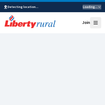
Detecting location...
Loading...
Join
Open