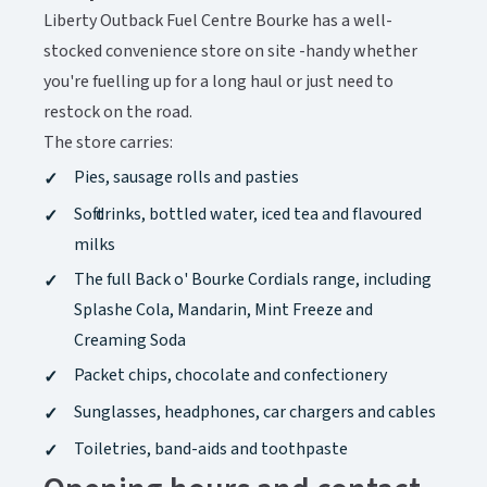
Liberty Outback Fuel Centre Bourke has a well-
stocked convenience store on site -handy whether
you're fuelling up for a long haul or just need to
restock on the road.​​​​‌ ‍ ​‍​‍‌‍ ‌ ​‍‌‍‍‌‌‍‌ ‌‍‍‌‌‍ ‍​‍​‍​ ‍‍​‍​‍‌ ​ ‌‍​‌‌‍ ‍‌‍‍‌‌ ‌​‌ ‍‌​‍ ‍‌‍‍‌‌‍ ​‍​‍​‍ ​​‍​‍‌‍‍​‌ ​‍‌‍‌‌‌‍‌‍​‍​‍​ ‍‍​‍​‍‌‍‍​‌ ‌​‌ ‌​‌ ​​‌ ​ ​ ‍‍​‍ ​‍ ‌‍ ​‌‍‍‌‌‍​‍‌‍‌‌‌ ​‍‌ ‌​‌ ‍‌​‍ ‌‌ ​ ‌ ‌​‌ ‌‌‌‍‌​‌‍‍‌‌‍ ​‍ ‍‌ ‌‍‌‍‌‌‌ ​‍‌‍​ ‌‍‌‌‌‍ ​​‍ ‍‌‍​‌‌ ​​‌ ​​​‍ ‌‍‍‌‌‍ ‍‌ ‌​‌‍‌‌‌‍ ‍‌ ‌​​‍ ‌‍‌‌‌‍‌​‌‍‍‌‌ ‌​​‍ ‌‍ ‌‌‍ ‌‍‌​‌‍‌‌​ ‌‌ ​​‌ ​‍‌‍‌‌‌ ​ ‌‍‌‌‌‍ ‍‌ ‌​‌‍​‌‌ ‌​‌‍‍‌‌‍ ‌‍ ‍​ ‍ ‌‍‍‌‌‍‌​​ ‌‌‍​‌​ ‍​‌‍​‍‌‍‌‌‌‍​‌​ ​‍‌‍​ ​ ‍‌​‍ ‌‌‍‌​​ ‌‌​ ‌‌​ ‌​​‍ ‌​ ‌​​ ‌‍​ ‍​‌‍‌‍​‍ ‌‌‍​‌‌‍​‌​ ‌‍​ ‍​​‍ ‌​ ‌‍‌‍​ ‌‍‌‌​ ​ ​ ‌‌​ ‌‌‌‍​‍‌‍​‍​ ‌​​ ‌‍‌‍​‌‌‍​‌​ ‍ ‌ ‌​‌ ‍‌‌ ​​‌‍‌‌​ ‌‌‍​‌‌ ​‍‌ ‌​‌‍‍‌‌‍​ ‌‍ ​‌‍‌‌​ ‍ ‌ ​​‌‍​‌‌ ‌​‌‍‍​​ ‌‌‍​ ‌‍ ‌‍ ‍‌ ‌​‌‍‌‌‌‍ ‍‌ ‌​‌​ ‌‌‍​‌‌ ‌​‌ ​‍‌‍‍‌‌ ‍​​‍‌‌​ ‌‌‌​​‍‌‌ ‌‍‍ ‌‍‌‌‌ ‍‌​‍‌‌​ ​ ‌​‌​​‍‌‌​ ​ ‌​‌​​‍‌‌​ ​‍​ ​‍​ ‍​​ ‌​​ ​​‌‍‌​​ ‌‍‌‍‌‌​ ‍‌​ ‌‍​ ‌​​ ​​‌‍​ ‌‍​ ​‍‌‌​ ​‍​ ​‍​‍‌‌​ ‌‌‌​‌​​‍ ‍‌‍​ ‌‍ ‌‍ ‍‌ ‌​‌‍‌‌‌‍ ‍‌ ‌​​‍‌‌​ ‌‌‌​​‍‌‌ ‌‍‍ ‌‍‌‌‌ ‍‌​‍‌‌​ ​ ‌​‌​​‍‌‌​ ​ ‌​‌​​‍‌‌​ ​‍​ ​‍​ ‌‍​ ‌‍​ ‌​‌‍‌‌‌‍‌​​ ​​​ ​‍​ ​‍‌‍​‍‌‍‌‌‌‍​‍​ ‍‌​‍‌‌​ ​‍​ ​‍​‍‌‌​ ‌‌‌​‌​​‍ ‍‌‍​ ‌‍‍​‌‍‍‌‌‍ ​‌‍‌​‌ ​‍‌‍‌‌‌‍ ‍​‍‌‌​ ‌‌‌​​‍‌‌ ‌‍‍ ‌‍‌‌‌ ‍‌​‍‌‌​ ​ ‌​‌​​‍‌‌​ ​ ‌​‌​​‍‌‌​ ​‍​ ​‍​ ​‌​ ​ ‌‍‌‍‌‍​ ​ ‌ ‌‍‌​‌‍‌​​ ‍‌​ ​​​ ‍‌‌‍​‌‌‍​‍​‍‌‌​ ​‍​ ​‍​‍‌‌​ ‌‌‌​‌​​‍ ‍‌ ‌​‌‍‌‌‌ ‍​‌ ‌​​ ‌‍​‍‌‍​‌‌ ​ ‌‍‌‌‌‌‌‌‌ ​‍‌‍ ​​ ‌‌‍‍​‌ ‌​‌ ‌​‌ ​​‌ ​ ​‍‌‌​ ​ ‌​​‌​‍‌‌​ ​‍‌​‌‍​‍‌‌​ ​‍‌​‌‍‌‍ ​‌‍‍‌‌‍​‍‌‍‌‌‌ ​‍‌ ‌​‌ ‍‌​‍ ‌‌ ​ ‌ ‌​‌ ‌‌‌‍‌​‌‍‍‌‌‍ ​‍ ‍‌ ‌‍‌‍‌‌‌ ​‍‌‍​ ‌‍‌‌‌‍ ​​‍ ‍‌‍​‌‌ ​​‌ ​​​‍‌‍‌‍‍‌‌‍‌​​ ‌‌‍​‌​ ‍​‌‍​‍‌‍‌‌‌‍​‌​ ​‍‌‍​ ​ ‍‌​‍ ‌‌‍‌​​ ‌‌​ ‌‌​ ‌​​‍ ‌​ ‌​​ ‌‍​ ‍​‌‍‌‍​‍ ‌‌‍​‌‌‍​‌​ ‌‍​ ‍​​‍ ‌​ ‌‍‌‍​ ‌‍‌‌​ ​ ​ ‌‌​ ‌‌‌‍​‍‌‍​‍​ ‌​​ ‌‍‌‍​‌‌‍​‌​‍‌‍‌ ‌​‌ ‍‌‌ ​​‌‍‌‌​ ‌‌‍​‌‌ ​‍‌ ‌​‌‍‍‌‌‍​ ‌‍ ​‌‍‌‌​‍‌‍‌ ​​‌‍​‌‌ ‌​‌‍‍​​ ‌‌‍​ ‌‍ ‌‍ ‍‌ ‌​‌‍‌‌‌‍ ‍‌ ‌​‌​ ‌‌‍​‌‌ ‌​‌ ​‍‌‍‍‌‌ ‍​​‍‌‌​ ‌‌‌​​‍‌‌ ‌‍‍ ‌‍‌‌‌ ‍‌​‍‌‌​ ​ ‌​‌​​‍‌‌​ ​ ‌​‌​​‍‌‌​ ​‍​ ​‍​ ‍​​ ‌​​ ​​‌‍‌​​ ‌‍‌‍‌‌​ ‍‌​ ‌‍​ ‌​​ ​​‌‍​ ‌‍​ ​‍‌‌​ ​‍​ ​‍​‍‌‌​ ‌‌‌​‌​​‍ ‍‌‍​ ‌‍ ‌‍ ‍‌ ‌​‌‍‌‌‌‍ ‍‌ ‌​​‍‌‌​ ‌‌‌​​‍‌‌ ‌‍‍ ‌‍‌‌‌ ‍‌​‍‌‌​ ​ ‌​‌​​‍‌‌​ ​ ‌​‌​​‍‌‌​ ​‍​ ​‍​ ‌‍​ ‌‍​ ‌​‌‍‌‌‌‍‌​​ ​​​ ​‍​ ​‍‌‍​‍‌‍‌‌‌‍​‍​ ‍‌​‍‌‌​ ​‍​ ​‍​‍‌‌​ ‌‌‌​‌​​‍ ‍‌‍​ ‌‍‍​‌‍‍‌‌‍ ​‌‍‌​‌ ​‍‌‍‌‌‌‍ ‍​‍‌‌​ ‌‌‌​​‍‌‌ ‌‍‍ ‌‍‌‌‌ ‍‌​‍‌‌​ ​ ‌​‌​​‍‌‌​ ​ ‌​‌​​‍‌‌​ ​‍​ ​‍​ ​‌​ ​ ‌‍‌‍‌‍​ ​ ‌ ‌‍‌​‌‍‌​​ ‍‌​ ​​​ ‍‌‌‍​‌‌‍​‍​‍‌‌​ ​‍​ ​‍​‍‌‌​ ‌‌‌​‌​​‍ ‍‌ ‌​‌‍‌‌‌ ‍​‌ ‌​​‍‌‍‌ ​​‌‍‌‌‌ ​‍‌ ​ ‌ ​​‌‍‌‌‌‍​ ‌ ‌​‌‍‍‌‌ ‌‍‌‍‌‌​ ‌‌ ​​‌ ‌‌‌‍​‍‌‍ ​‌‍‍‌‌ ​ ‌‍‍​‌‍‌‌‌‍‌​​‍​‍‌ ‌
The store carries:​​​​‌ ‍ ​‍​‍‌‍ ‌ ​‍‌‍‍‌‌‍‌ ‌‍‍‌‌‍ ‍​‍​‍​ ‍‍​‍​‍‌ ​ ‌‍​‌‌‍ ‍‌‍‍‌‌ ‌​‌ ‍‌​‍ ‍‌‍‍‌‌‍ ​‍​‍​‍ ​​‍​‍‌‍‍​‌ ​‍‌‍‌‌‌‍‌‍​‍​‍​ ‍‍​‍​‍‌‍‍​‌ ‌​‌ ‌​‌ ​​‌ ​ ​ ‍‍​‍ ​‍ ‌‍ ​‌‍‍‌‌‍​‍‌‍‌‌‌ ​‍‌ ‌​‌ ‍‌​‍ ‌‌ ​ ‌ ‌​‌ ‌‌‌‍‌​‌‍‍‌‌‍ ​‍ ‍‌ ‌‍‌‍‌‌‌ ​‍‌‍​ ‌‍‌‌‌‍ ​​‍ ‍‌‍​‌‌ ​​‌ ​​​‍ ‌‍‍‌‌‍ ‍‌ ‌​‌‍‌‌‌‍ ‍‌ ‌​​‍ ‌‍‌‌‌‍‌​‌‍‍‌‌ ‌​​‍ ‌‍ ‌‌‍ ‌‍‌​‌‍‌‌​ ‌‌ ​​‌ ​‍‌‍‌‌‌ ​ ‌‍‌‌‌‍ ‍‌ ‌​‌‍​‌‌ ‌​‌‍‍‌‌‍ ‌‍ ‍​ ‍ ‌‍‍‌‌‍‌​​ ‌‌‍​‌​ ‍​‌‍​‍‌‍‌‌‌‍​‌​ ​‍‌‍​ ​ ‍‌​‍ ‌‌‍‌​​ ‌‌​ ‌‌​ ‌​​‍ ‌​ ‌​​ ‌‍​ ‍​‌‍‌‍​‍ ‌‌‍​‌‌‍​‌​ ‌‍​ ‍​​‍ ‌​ ‌‍‌‍​ ‌‍‌‌​ ​ ​ ‌‌​ ‌‌‌‍​‍‌‍​‍​ ‌​​ ‌‍‌‍​‌‌‍​‌​ ‍ ‌ ‌​‌ ‍‌‌ ​​‌‍‌‌​ ‌‌‍​‌‌ ​‍‌ ‌​‌‍‍‌‌‍​ ‌‍ ​‌‍‌‌​ ‍ ‌ ​​‌‍​‌‌ ‌​‌‍‍​​ ‌‌‍​ ‌‍ ‌‍ ‍‌ ‌​‌‍‌‌‌‍ ‍‌ ‌​‌​ ‌‌‍​‌‌ ‌​‌ ​‍‌‍‍‌‌ ‍​​‍‌‌​ ‌‌‌​​‍‌‌ ‌‍‍ ‌‍‌‌‌ ‍‌​‍‌‌​ ​ ‌​‌​​‍‌‌​ ​ ‌​‌​​‍‌‌​ ​‍​ ​‍​ ‍​​ ‌​​ ​​‌‍‌​​ ‌‍‌‍‌‌​ ‍‌​ ‌‍​ ‌​​ ​​‌‍​ ‌‍​ ​‍‌‌​ ​‍​ ​‍​‍‌‌​ ‌‌‌​‌​​‍ ‍‌‍​ ‌‍ ‌‍ ‍‌ ‌​‌‍‌‌‌‍ ‍‌ ‌​​‍‌‌​ ‌‌‌​​‍‌‌ ‌‍‍ ‌‍‌‌‌ ‍‌​‍‌‌​ ​ ‌​‌​​‍‌‌​ ​ ‌​‌​​‍‌‌​ ​‍​ ​‍‌‍‌​‌‍​ ​ ‌ ​ ​‌‌‍‌‌‌‍​‌​ ‍​‌‍​‌‌‍​ ‌‍‌‌​ ‍‌​ ​ ​‍‌‌​ ​‍​ ​‍​‍‌‌​ ‌‌‌​‌​​‍ ‍‌‍​ ‌‍‍​‌‍‍‌‌‍ ​‌‍‌​‌ ​‍‌‍‌‌‌‍ ‍​‍‌‌​ ‌‌‌​​‍‌‌ ‌‍‍ ‌‍‌‌‌ ‍‌​‍‌‌​ ​ ‌​‌​​‍‌‌​ ​ ‌​‌​​‍‌‌​ ​‍​ ​‍​ ​​‌‍‌‌​ ‌‌​ ‌ ​ ‌‍​ ‍​​ ‌‌​ ​ ​ ‌‌​ ​‍​ ​ ​ ​​​‍‌‌​ ​‍​ ​‍​‍‌‌​ ‌‌‌​‌​​‍ ‍‌ ‌​‌‍‌‌‌ ‍​‌ ‌​​ ‌‍​‍‌‍​‌‌ ​ ‌‍‌‌‌‌‌‌‌ ​‍‌‍ ​​ ‌‌‍‍​‌ ‌​‌ ‌​‌ ​​‌ ​ ​‍‌‌​ ​ ‌​​‌​‍‌‌​ ​‍‌​‌‍​‍‌‌​ ​‍‌​‌‍‌‍ ​‌‍‍‌‌‍​‍‌‍‌‌‌ ​‍‌ ‌​‌ ‍‌​‍ ‌‌ ​ ‌ ‌​‌ ‌‌‌‍‌​‌‍‍‌‌‍ ​‍ ‍‌ ‌‍‌‍‌‌‌ ​‍‌‍​ ‌‍‌‌‌‍ ​​‍ ‍‌‍​‌‌ ​​‌ ​​​‍‌‍‌‍‍‌‌‍‌​​ ‌‌‍​‌​ ‍​‌‍​‍‌‍‌‌‌‍​‌​ ​‍‌‍​ ​ ‍‌​‍ ‌‌‍‌​​ ‌‌​ ‌‌​ ‌​​‍ ‌​ ‌​​ ‌‍​ ‍​‌‍‌‍​‍ ‌‌‍​‌‌‍​‌​ ‌‍​ ‍​​‍ ‌​ ‌‍‌‍​ ‌‍‌‌​ ​ ​ ‌‌​ ‌‌‌‍​‍‌‍​‍​ ‌​​ ‌‍‌‍​‌‌‍​‌​‍‌‍‌ ‌​‌ ‍‌‌ ​​‌‍‌‌​ ‌‌‍​‌‌ ​‍‌ ‌​‌‍‍‌‌‍​ ‌‍ ​‌‍‌‌​‍‌‍‌ ​​‌‍​‌‌ ‌​‌‍‍​​ ‌‌‍​ ‌‍ ‌‍ ‍‌ ‌​‌‍‌‌‌‍ ‍‌ ‌​‌​ ‌‌‍​‌‌ ‌​‌ ​‍‌‍‍‌‌ ‍​​‍‌‌​ ‌‌‌​​‍‌‌ ‌‍‍ ‌‍‌‌‌ ‍‌​‍‌‌​ ​ ‌​‌​​‍‌‌​ ​ ‌​‌​​‍‌‌​ ​‍​ ​‍​ ‍​​ ‌​​ ​​‌‍‌​​ ‌‍‌‍‌‌​ ‍‌​ ‌‍​ ‌​​ ​​‌‍​ ‌‍​ ​‍‌‌​ ​‍​ ​‍​‍‌‌​ ‌‌‌​‌​​‍ ‍‌‍​ ‌‍ ‌‍ ‍‌ ‌​‌‍‌‌‌‍ ‍‌ ‌​​‍‌‌​ ‌‌‌​​‍‌‌ ‌‍‍ ‌‍‌‌‌ ‍‌​‍‌‌​ ​ ‌​‌​​‍‌‌​ ​ ‌​‌​​‍‌‌​ ​‍​ ​‍‌‍‌​‌‍​ ​ ‌ ​ ​‌‌‍‌‌‌‍​‌​ ‍​‌‍​‌‌‍​ ‌‍‌‌​ ‍‌​ ​ ​‍‌‌​ ​‍​ ​‍​‍‌‌​ ‌‌‌​‌​​‍ ‍‌‍​ ‌‍‍​‌‍‍‌‌‍ ​‌‍‌​‌ ​‍‌‍‌‌‌‍ ‍​‍‌‌​ ‌‌‌​​‍‌‌ ‌‍‍ ‌‍‌‌‌ ‍‌​‍‌‌​ ​ ‌​‌​​‍‌‌​ ​ ‌​‌​​‍‌‌​ ​‍​ ​‍​ ​​‌‍‌‌​ ‌‌​ ‌ ​ ‌‍​ ‍​​ ‌‌​ ​ ​ ‌‌​ ​‍​ ​ ​ ​​​‍‌‌​ ​‍​ ​‍​‍‌‌​ ‌‌‌​‌​​‍ ‍‌ ‌​‌‍‌‌‌ ‍​‌ ‌​​‍‌‍‌ ​​‌‍‌‌‌ ​‍‌ ​ ‌ ​​‌‍‌‌‌‍​ ‌ ‌​‌‍‍‌‌ ‌‍‌‍‌‌​ ‌‌ ​​‌ ‌‌‌‍​‍‌‍ ​‌‍‍‌‌ ​ ‌‍‍​‌‍‌‌‌‍‌​​‍​‍‌ ‌
Pies, sausage rolls and pasties​​​​‌ ‍ ​‍​‍‌‍ ‌ ​‍‌‍‍‌‌‍‌ ‌‍‍‌‌‍ ‍​‍​‍​ ‍‍​‍​‍‌ ​ ‌‍​‌‌‍ ‍‌‍‍‌‌ ‌​‌ ‍‌​‍ ‍‌‍‍‌‌‍ ​‍​‍​‍ ​​‍​‍‌‍‍​‌ ​‍‌‍‌‌‌‍‌‍​‍​‍​ ‍‍​‍​‍‌‍‍​‌ ‌​‌ ‌​‌ ​​‌ ​ ​ ‍‍​‍ ​‍ ‌‍ ​‌‍‍‌‌‍​‍‌‍‌‌‌ ​‍‌ ‌​‌ ‍‌​‍ ‌‌ ​ ‌ ‌​‌ ‌‌‌‍‌​‌‍‍‌‌‍ ​‍ ‍‌ ‌‍‌‍‌‌‌ ​‍‌‍​ ‌‍‌‌‌‍ ​​‍ ‍‌‍​‌‌ ​​‌ ​​​‍ ‌‍‍‌‌‍ ‍‌ ‌​‌‍‌‌‌‍ ‍‌ ‌​​‍ ‌‍‌‌‌‍‌​‌‍‍‌‌ ‌​​‍ ‌‍ ‌‌‍ ‌‍‌​‌‍‌‌​ ‌‌ ​​‌ ​‍‌‍‌‌‌ ​ ‌‍‌‌‌‍ ‍‌ ‌​‌‍​‌‌ ‌​‌‍‍‌‌‍ ‌‍ ‍​ ‍ ‌‍‍‌‌‍‌​​ ‌‌‍​‌​ ‍​‌‍​‍‌‍‌‌‌‍​‌​ ​‍‌‍​ ​ ‍‌​‍ ‌‌‍‌​​ ‌‌​ ‌‌​ ‌​​‍ ‌​ ‌​​ ‌‍​ ‍​‌‍‌‍​‍ ‌‌‍​‌‌‍​‌​ ‌‍​ ‍​​‍ ‌​ ‌‍‌‍​ ‌‍‌‌​ ​ ​ ‌‌​ ‌‌‌‍​‍‌‍​‍​ ‌​​ ‌‍‌‍​‌‌‍​‌​ ‍ ‌ ‌​‌ ‍‌‌ ​​‌‍‌‌​ ‌‌‍​‌‌ ​‍‌ ‌​‌‍‍‌‌‍​ ‌‍ ​‌‍‌‌​ ‍ ‌ ​​‌‍​‌‌ ‌​‌‍‍​​ ‌‌‍​ ‌‍ ‌‍ ‍‌ ‌​‌‍‌‌‌‍ ‍‌ ‌​‌​ ‌‌‍​‌‌ ‌​‌ ​‍‌‍‍‌‌ ‍​​‍‌‌​ ‌‌‌​​‍‌‌ ‌‍‍ ‌‍‌‌‌ ‍‌​‍‌‌​ ​ ‌​‌​​‍‌‌​ ​ ‌​‌​​‍‌‌​ ​‍​ ​‍​ ‍​​ ‌​​ ​​‌‍‌​​ ‌‍‌‍‌‌​ ‍‌​ ‌‍​ ‌​​ ​​‌‍​ ‌‍​ ​‍‌‌​ ​‍​ ​‍​‍‌‌​ ‌‌‌​‌​​‍ ‍‌‍​ ‌‍ ‌‍ ‍‌ ‌​‌‍‌‌‌‍ ‍‌ ‌​​‍‌‌​ ‌‌‌​​‍‌‌ ‌‍‍ ‌‍‌‌‌ ‍‌​‍‌‌​ ​ ‌​‌​​‍‌‌​ ​ ‌​‌​​‍‌‌​ ​‍​ ​‍​ ​ ​ ​‍‌‍‌​‌‍​ ​ ‌‍​ ‌‍​ ‍​‌‍​‍‌‍‌‍‌‍‌‌​ ‌‌​ ‌ ​‍‌‌​ ​‍​ ​‍​‍‌‌​ ‌‌‌​‌​​‍ ‍‌‍​ ‌‍‍​‌‍‍‌‌‍ ​‌‍‌​‌ ​‍‌‍‌‌‌‍ ‍​‍‌‌​ ‌‌‌​​‍‌‌ ‌‍‍ ‌‍‌‌‌ ‍‌​‍‌‌​ ​ ‌​‌​​‍‌‌​ ​ ‌​‌​​‍‌‌​ ​‍​ ​‍‌‍​ ​ ​​‌‍‌‌‌‍‌​‌‍​ ​ ‍‌‌‍​ ‌‍​‍​ ​‍​ ‍​‌‍​‌​ ‌ ​‍‌‌​ ​‍​ ​‍​‍‌‌​ ‌‌‌​‌​​‍ ‍‌ ‌​‌‍‌‌‌ ‍​‌ ‌​​ ‌‍​‍‌‍​‌‌ ​ ‌‍‌‌‌‌‌‌‌ ​‍‌‍ ​​ ‌‌‍‍​‌ ‌​‌ ‌​‌ ​​‌ ​ ​‍‌‌​ ​ ‌​​‌​‍‌‌​ ​‍‌​‌‍​‍‌‌​ ​‍‌​‌‍‌‍ ​‌‍‍‌‌‍​‍‌‍‌‌‌ ​‍‌ ‌​‌ ‍‌​‍ ‌‌ ​ ‌ ‌​‌ ‌‌‌‍‌​‌‍‍‌‌‍ ​‍ ‍‌ ‌‍‌‍‌‌‌ ​‍‌‍​ ‌‍‌‌‌‍ ​​‍ ‍‌‍​‌‌ ​​‌ ​​​‍‌‍‌‍‍‌‌‍‌​​ ‌‌‍​‌​ ‍​‌‍​‍‌‍‌‌‌‍​‌​ ​‍‌‍​ ​ ‍‌​‍ ‌‌‍‌​​ ‌‌​ ‌‌​ ‌​​‍ ‌​ ‌​​ ‌‍​ ‍​‌‍‌‍​‍ ‌‌‍​‌‌‍​‌​ ‌‍​ ‍​​‍ ‌​ ‌‍‌‍​ ‌‍‌‌​ ​ ​ ‌‌​ ‌‌‌‍​‍‌‍​‍​ ‌​​ ‌‍‌‍​‌‌‍​‌​‍‌‍‌ ‌​‌ ‍‌‌ ​​‌‍‌‌​ ‌‌‍​‌‌ ​‍‌ ‌​‌‍‍‌‌‍​ ‌‍ ​‌‍‌‌​‍‌‍‌ ​​‌‍​‌‌ ‌​‌‍‍​​ ‌‌‍​ ‌‍ ‌‍ ‍‌ ‌​‌‍‌‌‌‍ ‍‌ ‌​‌​ ‌‌‍​‌‌ ‌​‌ ​‍‌‍‍‌‌ ‍​​‍‌‌​ ‌‌‌​​‍‌‌ ‌‍‍ ‌‍‌‌‌ ‍‌​‍‌‌​ ​ ‌​‌​​‍‌‌​ ​ ‌​‌​​‍‌‌​ ​‍​ ​‍​ ‍​​ ‌​​ ​​‌‍‌​​ ‌‍‌‍‌‌​ ‍‌​ ‌‍​ ‌​​ ​​‌‍​ ‌‍​ ​‍‌‌​ ​‍​ ​‍​‍‌‌​ ‌‌‌​‌​​‍ ‍‌‍​ ‌‍ ‌‍ ‍‌ ‌​‌‍‌‌‌‍ ‍‌ ‌​​‍‌‌​ ‌‌‌​​‍‌‌ ‌‍‍ ‌‍‌‌‌ ‍‌​‍‌‌​ ​ ‌​‌​​‍‌‌​ ​ ‌​‌​​‍‌‌​ ​‍​ ​‍​ ​ ​ ​‍‌‍‌​‌‍​ ​ ‌‍​ ‌‍​ ‍​‌‍​‍‌‍‌‍‌‍‌‌​ ‌‌​ ‌ ​‍‌‌​ ​‍​ ​‍​‍‌‌​ ‌‌‌​‌​​‍ ‍‌‍​ ‌‍‍​‌‍‍‌‌‍ ​‌‍‌​‌ ​‍‌‍‌‌‌‍ ‍​‍‌‌​ ‌‌‌​​‍‌‌ ‌‍‍ ‌‍‌‌‌ ‍‌​‍‌‌​ ​ ‌​‌​​‍‌‌​ ​ ‌​‌​​‍‌‌​ ​‍​ ​‍‌‍​ ​ ​​‌‍‌‌‌‍‌​‌‍​ ​ ‍‌‌‍​ ‌‍​‍​ ​‍​ ‍​‌‍​‌​ ‌ ​‍‌‌​ ​‍​ ​‍​‍‌‌​ ‌‌‌​‌​​‍ ‍‌ ‌​‌‍‌‌‌ ‍​‌ ‌​​‍‌‍‌ ​​‌‍‌‌‌ ​‍‌ ​ ‌ ​​‌‍‌‌‌‍​ ‌ ‌​‌‍‍‌‌ ‌‍‌‍‌‌​ ‌‌ ​​‌ ‌‌‌‍​‍‌‍ ​‌‍‍‌‌ ​ ‌‍‍​‌‍‌‌‌‍‌​​‍​‍‌ ‌
Soft drinks, bottled water, iced tea and flavoured
milks​​​​‌ ‍ ​‍​‍‌‍ ‌ ​‍‌‍‍‌‌‍‌ ‌‍‍‌‌‍ ‍​‍​‍​ ‍‍​‍​‍‌ ​ ‌‍​‌‌‍ ‍‌‍‍‌‌ ‌​‌ ‍‌​‍ ‍‌‍‍‌‌‍ ​‍​‍​‍ ​​‍​‍‌‍‍​‌ ​‍‌‍‌‌‌‍‌‍​‍​‍​ ‍‍​‍​‍‌‍‍​‌ ‌​‌ ‌​‌ ​​‌ ​ ​ ‍‍​‍ ​‍ ‌‍ ​‌‍‍‌‌‍​‍‌‍‌‌‌ ​‍‌ ‌​‌ ‍‌​‍ ‌‌ ​ ‌ ‌​‌ ‌‌‌‍‌​‌‍‍‌‌‍ ​‍ ‍‌ ‌‍‌‍‌‌‌ ​‍‌‍​ ‌‍‌‌‌‍ ​​‍ ‍‌‍​‌‌ ​​‌ ​​​‍ ‌‍‍‌‌‍ ‍‌ ‌​‌‍‌‌‌‍ ‍‌ ‌​​‍ ‌‍‌‌‌‍‌​‌‍‍‌‌ ‌​​‍ ‌‍ ‌‌‍ ‌‍‌​‌‍‌‌​ ‌‌ ​​‌ ​‍‌‍‌‌‌ ​ ‌‍‌‌‌‍ ‍‌ ‌​‌‍​‌‌ ‌​‌‍‍‌‌‍ ‌‍ ‍​ ‍ ‌‍‍‌‌‍‌​​ ‌‌‍​‌​ ‍​‌‍​‍‌‍‌‌‌‍​‌​ ​‍‌‍​ ​ ‍‌​‍ ‌‌‍‌​​ ‌‌​ ‌‌​ ‌​​‍ ‌​ ‌​​ ‌‍​ ‍​‌‍‌‍​‍ ‌‌‍​‌‌‍​‌​ ‌‍​ ‍​​‍ ‌​ ‌‍‌‍​ ‌‍‌‌​ ​ ​ ‌‌​ ‌‌‌‍​‍‌‍​‍​ ‌​​ ‌‍‌‍​‌‌‍​‌​ ‍ ‌ ‌​‌ ‍‌‌ ​​‌‍‌‌​ ‌‌‍​‌‌ ​‍‌ ‌​‌‍‍‌‌‍​ ‌‍ ​‌‍‌‌​ ‍ ‌ ​​‌‍​‌‌ ‌​‌‍‍​​ ‌‌‍​ ‌‍ ‌‍ ‍‌ ‌​‌‍‌‌‌‍ ‍‌ ‌​‌​ ‌‌‍​‌‌ ‌​‌ ​‍‌‍‍‌‌ ‍​​‍‌‌​ ‌‌‌​​‍‌‌ ‌‍‍ ‌‍‌‌‌ ‍‌​‍‌‌​ ​ ‌​‌​​‍‌‌​ ​ ‌​‌​​‍‌‌​ ​‍​ ​‍​ ‍​​ ‌​​ ​​‌‍‌​​ ‌‍‌‍‌‌​ ‍‌​ ‌‍​ ‌​​ ​​‌‍​ ‌‍​ ​‍‌‌​ ​‍​ ​‍​‍‌‌​ ‌‌‌​‌​​‍ ‍‌‍​ ‌‍ ‌‍ ‍‌ ‌​‌‍‌‌‌‍ ‍‌ ‌​​‍‌‌​ ‌‌‌​​‍‌‌ ‌‍‍ ‌‍‌‌‌ ‍‌​‍‌‌​ ​ ‌​‌​​‍‌‌​ ​ ‌​‌​​‍‌‌​ ​‍​ ​‍‌‍​ ​ ‍​​ ​ ​ ​‍​ ​‌​ ‌ ​ ​ ​ ​‍‌‍​‍‌‍‌‍​ ‌ ​ ​​​‍‌‌​ ​‍​ ​‍​‍‌‌​ ‌‌‌​‌​​‍ ‍‌‍​ ‌‍‍​‌‍‍‌‌‍ ​‌‍‌​‌ ​‍‌‍‌‌‌‍ ‍​‍‌‌​ ‌‌‌​​‍‌‌ ‌‍‍ ‌‍‌‌‌ ‍‌​‍‌‌​ ​ ‌​‌​​‍‌‌​ ​ ‌​‌​​‍‌‌​ ​‍​ ​‍‌‍‌‍‌‍‌‍​ ‍​‌‍​‌‌‍​ ​ ‍‌‌‍‌‌​ ‌​‌‍​‌‌‍​‍​ ‍​‌‍​‌​‍‌‌​ ​‍​ ​‍​‍‌‌​ ‌‌‌​‌​​‍ ‍‌ ‌​‌‍‌‌‌ ‍​‌ ‌​​ ‌‍​‍‌‍​‌‌ ​ ‌‍‌‌‌‌‌‌‌ ​‍‌‍ ​​ ‌‌‍‍​‌ ‌​‌ ‌​‌ ​​‌ ​ ​‍‌‌​ ​ ‌​​‌​‍‌‌​ ​‍‌​‌‍​‍‌‌​ ​‍‌​‌‍‌‍ ​‌‍‍‌‌‍​‍‌‍‌‌‌ ​‍‌ ‌​‌ ‍‌​‍ ‌‌ ​ ‌ ‌​‌ ‌‌‌‍‌​‌‍‍‌‌‍ ​‍ ‍‌ ‌‍‌‍‌‌‌ ​‍‌‍​ ‌‍‌‌‌‍ ​​‍ ‍‌‍​‌‌ ​​‌ ​​​‍‌‍‌‍‍‌‌‍‌​​ ‌‌‍​‌​ ‍​‌‍​‍‌‍‌‌‌‍​‌​ ​‍‌‍​ ​ ‍‌​‍ ‌‌‍‌​​ ‌‌​ ‌‌​ ‌​​‍ ‌​ ‌​​ ‌‍​ ‍​‌‍‌‍​‍ ‌‌‍​‌‌‍​‌​ ‌‍​ ‍​​‍ ‌​ ‌‍‌‍​ ‌‍‌‌​ ​ ​ ‌‌​ ‌‌‌‍​‍‌‍​‍​ ‌​​ ‌‍‌‍​‌‌‍​‌​‍‌‍‌ ‌​‌ ‍‌‌ ​​‌‍‌‌​ ‌‌‍​‌‌ ​‍‌ ‌​‌‍‍‌‌‍​ ‌‍ ​‌‍‌‌​‍‌‍‌ ​​‌‍​‌‌ ‌​‌‍‍​​ ‌‌‍​ ‌‍ ‌‍ ‍‌ ‌​‌‍‌‌‌‍ ‍‌ ‌​‌​ ‌‌‍​‌‌ ‌​‌ ​‍‌‍‍‌‌ ‍​​‍‌‌​ ‌‌‌​​‍‌‌ ‌‍‍ ‌‍‌‌‌ ‍‌​‍‌‌​ ​ ‌​‌​​‍‌‌​ ​ ‌​‌​​‍‌‌​ ​‍​ ​‍​ ‍​​ ‌​​ ​​‌‍‌​​ ‌‍‌‍‌‌​ ‍‌​ ‌‍​ ‌​​ ​​‌‍​ ‌‍​ ​‍‌‌​ ​‍​ ​‍​‍‌‌​ ‌‌‌​‌​​‍ ‍‌‍​ ‌‍ ‌‍ ‍‌ ‌​‌‍‌‌‌‍ ‍‌ ‌​​‍‌‌​ ‌‌‌​​‍‌‌ ‌‍‍ ‌‍‌‌‌ ‍‌​‍‌‌​ ​ ‌​‌​​‍‌‌​ ​ ‌​‌​​‍‌‌​ ​‍​ ​‍‌‍​ ​ ‍​​ ​ ​ ​‍​ ​‌​ ‌ ​ ​ ​ ​‍‌‍​‍‌‍‌‍​ ‌ ​ ​​​‍‌‌​ ​‍​ ​‍​‍‌‌​ ‌‌‌​‌​​‍ ‍‌‍​ ‌‍‍​‌‍‍‌‌‍ ​‌‍‌​‌ ​‍‌‍‌‌‌‍ ‍​‍‌‌​ ‌‌‌​​‍‌‌ ‌‍‍ ‌‍‌‌‌ ‍‌​‍‌‌​ ​ ‌​‌​​‍‌‌​ ​ ‌​‌​​‍‌‌​ ​‍​ ​‍‌‍‌‍‌‍‌‍​ ‍​‌‍​‌‌‍​ ​ ‍‌‌‍‌‌​ ‌​‌‍​‌‌‍​‍​ ‍​‌‍​‌​‍‌‌​ ​‍​ ​‍​‍‌‌​ ‌‌‌​‌​​‍ ‍‌ ‌​‌‍‌‌‌ ‍​‌ ‌​​‍‌‍‌ ​​‌‍‌‌‌ ​‍‌ ​ ‌ ​​‌‍‌‌‌‍​ ‌ ‌​‌‍‍‌‌ ‌‍‌‍‌‌​ ‌‌ ​​‌ ‌‌‌‍​‍‌‍ ​‌‍‍‌‌ ​ ‌‍‍​‌‍‌‌‌‍‌​​‍​‍‌ ‌
The full Back o' Bourke Cordials range, including
Splashe Cola, Mandarin, Mint Freeze and
Creaming Soda​​​​‌ ‍ ​‍​‍‌‍ ‌ ​‍‌‍‍‌‌‍‌ ‌‍‍‌‌‍ ‍​‍​‍​ ‍‍​‍​‍‌ ​ ‌‍​‌‌‍ ‍‌‍‍‌‌ ‌​‌ ‍‌​‍ ‍‌‍‍‌‌‍ ​‍​‍​‍ ​​‍​‍‌‍‍​‌ ​‍‌‍‌‌‌‍‌‍​‍​‍​ ‍‍​‍​‍‌‍‍​‌ ‌​‌ ‌​‌ ​​‌ ​ ​ ‍‍​‍ ​‍ ‌‍ ​‌‍‍‌‌‍​‍‌‍‌‌‌ ​‍‌ ‌​‌ ‍‌​‍ ‌‌ ​ ‌ ‌​‌ ‌‌‌‍‌​‌‍‍‌‌‍ ​‍ ‍‌ ‌‍‌‍‌‌‌ ​‍‌‍​ ‌‍‌‌‌‍ ​​‍ ‍‌‍​‌‌ ​​‌ ​​​‍ ‌‍‍‌‌‍ ‍‌ ‌​‌‍‌‌‌‍ ‍‌ ‌​​‍ ‌‍‌‌‌‍‌​‌‍‍‌‌ ‌​​‍ ‌‍ ‌‌‍ ‌‍‌​‌‍‌‌​ ‌‌ ​​‌ ​‍‌‍‌‌‌ ​ ‌‍‌‌‌‍ ‍‌ ‌​‌‍​‌‌ ‌​‌‍‍‌‌‍ ‌‍ ‍​ ‍ ‌‍‍‌‌‍‌​​ ‌‌‍​‌​ ‍​‌‍​‍‌‍‌‌‌‍​‌​ ​‍‌‍​ ​ ‍‌​‍ ‌‌‍‌​​ ‌‌​ ‌‌​ ‌​​‍ ‌​ ‌​​ ‌‍​ ‍​‌‍‌‍​‍ ‌‌‍​‌‌‍​‌​ ‌‍​ ‍​​‍ ‌​ ‌‍‌‍​ ‌‍‌‌​ ​ ​ ‌‌​ ‌‌‌‍​‍‌‍​‍​ ‌​​ ‌‍‌‍​‌‌‍​‌​ ‍ ‌ ‌​‌ ‍‌‌ ​​‌‍‌‌​ ‌‌‍​‌‌ ​‍‌ ‌​‌‍‍‌‌‍​ ‌‍ ​‌‍‌‌​ ‍ ‌ ​​‌‍​‌‌ ‌​‌‍‍​​ ‌‌‍​ ‌‍ ‌‍ ‍‌ ‌​‌‍‌‌‌‍ ‍‌ ‌​‌​ ‌‌‍​‌‌ ‌​‌ ​‍‌‍‍‌‌ ‍​​‍‌‌​ ‌‌‌​​‍‌‌ ‌‍‍ ‌‍‌‌‌ ‍‌​‍‌‌​ ​ ‌​‌​​‍‌‌​ ​ ‌​‌​​‍‌‌​ ​‍​ ​‍​ ‍​​ ‌​​ ​​‌‍‌​​ ‌‍‌‍‌‌​ ‍‌​ ‌‍​ ‌​​ ​​‌‍​ ‌‍​ ​‍‌‌​ ​‍​ ​‍​‍‌‌​ ‌‌‌​‌​​‍ ‍‌‍​ ‌‍ ‌‍ ‍‌ ‌​‌‍‌‌‌‍ ‍‌ ‌​​‍‌‌​ ‌‌‌​​‍‌‌ ‌‍‍ ‌‍‌‌‌ ‍‌​‍‌‌​ ​ ‌​‌​​‍‌‌​ ​ ‌​‌​​‍‌‌​ ​‍​ ​‍​ ‌ ​ ‌​‌‍‌‌​ ‍​‌‍​ ​ ​​​ ​‍‌‍​ ‌‍​‍‌‍​ ‌‍​‍​ ‌‍​‍‌‌​ ​‍​ ​‍​‍‌‌​ ‌‌‌​‌​​‍ ‍‌‍​ ‌‍‍​‌‍‍‌‌‍ ​‌‍‌​‌ ​‍‌‍‌‌‌‍ ‍​‍‌‌​ ‌‌‌​​‍‌‌ ‌‍‍ ‌‍‌‌‌ ‍‌​‍‌‌​ ​ ‌​‌​​‍‌‌​ ​ ‌​‌​​‍‌‌​ ​‍​ ​‍​ ‍​​ ​‌​ ‍‌​ ‍​‌‍‌‍​ ‌ ‌‍‌‍​ ​​‌‍‌‌‌‍‌​​ ​​​ ‌​​‍‌‌​ ​‍​ ​‍​‍‌‌​ ‌‌‌​‌​​‍ ‍‌ ‌​‌‍‌‌‌ ‍​‌ ‌​​ ‌‍​‍‌‍​‌‌ ​ ‌‍‌‌‌‌‌‌‌ ​‍‌‍ ​​ ‌‌‍‍​‌ ‌​‌ ‌​‌ ​​‌ ​ ​‍‌‌​ ​ ‌​​‌​‍‌‌​ ​‍‌​‌‍​‍‌‌​ ​‍‌​‌‍‌‍ ​‌‍‍‌‌‍​‍‌‍‌‌‌ ​‍‌ ‌​‌ ‍‌​‍ ‌‌ ​ ‌ ‌​‌ ‌‌‌‍‌​‌‍‍‌‌‍ ​‍ ‍‌ ‌‍‌‍‌‌‌ ​‍‌‍​ ‌‍‌‌‌‍ ​​‍ ‍‌‍​‌‌ ​​‌ ​​​‍‌‍‌‍‍‌‌‍‌​​ ‌‌‍​‌​ ‍​‌‍​‍‌‍‌‌‌‍​‌​ ​‍‌‍​ ​ ‍‌​‍ ‌‌‍‌​​ ‌‌​ ‌‌​ ‌​​‍ ‌​ ‌​​ ‌‍​ ‍​‌‍‌‍​‍ ‌‌‍​‌‌‍​‌​ ‌‍​ ‍​​‍ ‌​ ‌‍‌‍​ ‌‍‌‌​ ​ ​ ‌‌​ ‌‌‌‍​‍‌‍​‍​ ‌​​ ‌‍‌‍​‌‌‍​‌​‍‌‍‌ ‌​‌ ‍‌‌ ​​‌‍‌‌​ ‌‌‍​‌‌ ​‍‌ ‌​‌‍‍‌‌‍​ ‌‍ ​‌‍‌‌​‍‌‍‌ ​​‌‍​‌‌ ‌​‌‍‍​​ ‌‌‍​ ‌‍ ‌‍ ‍‌ ‌​‌‍‌‌‌‍ ‍‌ ‌​‌​ ‌‌‍​‌‌ ‌​‌ ​‍‌‍‍‌‌ ‍​​‍‌‌​ ‌‌‌​​‍‌‌ ‌‍‍ ‌‍‌‌‌ ‍‌​‍‌‌​ ​ ‌​‌​​‍‌‌​ ​ ‌​‌​​‍‌‌​ ​‍​ ​‍​ ‍​​ ‌​​ ​​‌‍‌​​ ‌‍‌‍‌‌​ ‍‌​ ‌‍​ ‌​​ ​​‌‍​ ‌‍​ ​‍‌‌​ ​‍​ ​‍​‍‌‌​ ‌‌‌​‌​​‍ ‍‌‍​ ‌‍ ‌‍ ‍‌ ‌​‌‍‌‌‌‍ ‍‌ ‌​​‍‌‌​ ‌‌‌​​‍‌‌ ‌‍‍ ‌‍‌‌‌ ‍‌​‍‌‌​ ​ ‌​‌​​‍‌‌​ ​ ‌​‌​​‍‌‌​ ​‍​ ​‍​ ‌ ​ ‌​‌‍‌‌​ ‍​‌‍​ ​ ​​​ ​‍‌‍​ ‌‍​‍‌‍​ ‌‍​‍​ ‌‍​‍‌‌​ ​‍​ ​‍​‍‌‌​ ‌‌‌​‌​​‍ ‍‌‍​ ‌‍‍​‌‍‍‌‌‍ ​‌‍‌​‌ ​‍‌‍‌‌‌‍ ‍​‍‌‌​ ‌‌‌​​‍‌‌ ‌‍‍ ‌‍‌‌‌ ‍‌​‍‌‌​ ​ ‌​‌​​‍‌‌​ ​ ‌​‌​​‍‌‌​ ​‍​ ​‍​ ‍​​ ​‌​ ‍‌​ ‍​‌‍‌‍​ ‌ ‌‍‌‍​ ​​‌‍‌‌‌‍‌​​ ​​​ ‌​​‍‌‌​ ​‍​ ​‍​‍‌‌​ ‌‌‌​‌​​‍ ‍‌ ‌​‌‍‌‌‌ ‍​‌ ‌​​‍‌‍‌ ​​‌‍‌‌‌ ​‍‌ ​ ‌ ​​‌‍‌‌‌‍​ ‌ ‌​‌‍‍‌‌ ‌‍‌‍‌‌​ ‌‌ ​​‌ ‌‌‌‍​‍‌‍ ​‌‍‍‌‌ ​ ‌‍‍​‌‍‌‌‌‍‌​​‍​‍‌ ‌
Packet chips, chocolate and confectionery​​​​‌ ‍ ​‍​‍‌‍ ‌ ​‍‌‍‍‌‌‍‌ ‌‍‍‌‌‍ ‍​‍​‍​ ‍‍​‍​‍‌ ​ ‌‍​‌‌‍ ‍‌‍‍‌‌ ‌​‌ ‍‌​‍ ‍‌‍‍‌‌‍ ​‍​‍​‍ ​​‍​‍‌‍‍​‌ ​‍‌‍‌‌‌‍‌‍​‍​‍​ ‍‍​‍​‍‌‍‍​‌ ‌​‌ ‌​‌ ​​‌ ​ ​ ‍‍​‍ ​‍ ‌‍ ​‌‍‍‌‌‍​‍‌‍‌‌‌ ​‍‌ ‌​‌ ‍‌​‍ ‌‌ ​ ‌ ‌​‌ ‌‌‌‍‌​‌‍‍‌‌‍ ​‍ ‍‌ ‌‍‌‍‌‌‌ ​‍‌‍​ ‌‍‌‌‌‍ ​​‍ ‍‌‍​‌‌ ​​‌ ​​​‍ ‌‍‍‌‌‍ ‍‌ ‌​‌‍‌‌‌‍ ‍‌ ‌​​‍ ‌‍‌‌‌‍‌​‌‍‍‌‌ ‌​​‍ ‌‍ ‌‌‍ ‌‍‌​‌‍‌‌​ ‌‌ ​​‌ ​‍‌‍‌‌‌ ​ ‌‍‌‌‌‍ ‍‌ ‌​‌‍​‌‌ ‌​‌‍‍‌‌‍ ‌‍ ‍​ ‍ ‌‍‍‌‌‍‌​​ ‌‌‍​‌​ ‍​‌‍​‍‌‍‌‌‌‍​‌​ ​‍‌‍​ ​ ‍‌​‍ ‌‌‍‌​​ ‌‌​ ‌‌​ ‌​​‍ ‌​ ‌​​ ‌‍​ ‍​‌‍‌‍​‍ ‌‌‍​‌‌‍​‌​ ‌‍​ ‍​​‍ ‌​ ‌‍‌‍​ ‌‍‌‌​ ​ ​ ‌‌​ ‌‌‌‍​‍‌‍​‍​ ‌​​ ‌‍‌‍​‌‌‍​‌​ ‍ ‌ ‌​‌ ‍‌‌ ​​‌‍‌‌​ ‌‌‍​‌‌ ​‍‌ ‌​‌‍‍‌‌‍​ ‌‍ ​‌‍‌‌​ ‍ ‌ ​​‌‍​‌‌ ‌​‌‍‍​​ ‌‌‍​ ‌‍ ‌‍ ‍‌ ‌​‌‍‌‌‌‍ ‍‌ ‌​‌​ ‌‌‍​‌‌ ‌​‌ ​‍‌‍‍‌‌ ‍​​‍‌‌​ ‌‌‌​​‍‌‌ ‌‍‍ ‌‍‌‌‌ ‍‌​‍‌‌​ ​ ‌​‌​​‍‌‌​ ​ ‌​‌​​‍‌‌​ ​‍​ ​‍​ ‍​​ ‌​​ ​​‌‍‌​​ ‌‍‌‍‌‌​ ‍‌​ ‌‍​ ‌​​ ​​‌‍​ ‌‍​ ​‍‌‌​ ​‍​ ​‍​‍‌‌​ ‌‌‌​‌​​‍ ‍‌‍​ ‌‍ ‌‍ ‍‌ ‌​‌‍‌‌‌‍ ‍‌ ‌​​‍‌‌​ ‌‌‌​​‍‌‌ ‌‍‍ ‌‍‌‌‌ ‍‌​‍‌‌​ ​ ‌​‌​​‍‌‌​ ​ ‌​‌​​‍‌‌​ ​‍​ ​‍​ ​‌‌‍​ ​ ​ ​ ​ ‌‍​‌​ ‌‌‌‍​‍‌‍​‌​ ‌ ​ ​‌‌‍​‍​ ‌‍​‍‌‌​ ​‍​ ​‍​‍‌‌​ ‌‌‌​‌​​‍ ‍‌‍​ ‌‍‍​‌‍‍‌‌‍ ​‌‍‌​‌ ​‍‌‍‌‌‌‍ ‍​‍‌‌​ ‌‌‌​​‍‌‌ ‌‍‍ ‌‍‌‌‌ ‍‌​‍‌‌​ ​ ‌​‌​​‍‌‌​ ​ ‌​‌​​‍‌‌​ ​‍​ ​‍‌‍​‍​ ​‍​ ‍​​ ‍​​ ​ ​ ‌‍​ ​‍‌‍​‍​ ‌ ‌‍‌‍​ ‍​​ ​ ​‍‌‌​ ​‍​ ​‍​‍‌‌​ ‌‌‌​‌​​‍ ‍‌ ‌​‌‍‌‌‌ ‍​‌ ‌​​ ‌‍​‍‌‍​‌‌ ​ ‌‍‌‌‌‌‌‌‌ ​‍‌‍ ​​ ‌‌‍‍​‌ ‌​‌ ‌​‌ ​​‌ ​ ​‍‌‌​ ​ ‌​​‌​‍‌‌​ ​‍‌​‌‍​‍‌‌​ ​‍‌​‌‍‌‍ ​‌‍‍‌‌‍​‍‌‍‌‌‌ ​‍‌ ‌​‌ ‍‌​‍ ‌‌ ​ ‌ ‌​‌ ‌‌‌‍‌​‌‍‍‌‌‍ ​‍ ‍‌ ‌‍‌‍‌‌‌ ​‍‌‍​ ‌‍‌‌‌‍ ​​‍ ‍‌‍​‌‌ ​​‌ ​​​‍‌‍‌‍‍‌‌‍‌​​ ‌‌‍​‌​ ‍​‌‍​‍‌‍‌‌‌‍​‌​ ​‍‌‍​ ​ ‍‌​‍ ‌‌‍‌​​ ‌‌​ ‌‌​ ‌​​‍ ‌​ ‌​​ ‌‍​ ‍​‌‍‌‍​‍ ‌‌‍​‌‌‍​‌​ ‌‍​ ‍​​‍ ‌​ ‌‍‌‍​ ‌‍‌‌​ ​ ​ ‌‌​ ‌‌‌‍​‍‌‍​‍​ ‌​​ ‌‍‌‍​‌‌‍​‌​‍‌‍‌ ‌​‌ ‍‌‌ ​​‌‍‌‌​ ‌‌‍​‌‌ ​‍‌ ‌​‌‍‍‌‌‍​ ‌‍ ​‌‍‌‌​‍‌‍‌ ​​‌‍​‌‌ ‌​‌‍‍​​ ‌‌‍​ ‌‍ ‌‍ ‍‌ ‌​‌‍‌‌‌‍ ‍‌ ‌​‌​ ‌‌‍​‌‌ ‌​‌ ​‍‌‍‍‌‌ ‍​​‍‌‌​ ‌‌‌​​‍‌‌ ‌‍‍ ‌‍‌‌‌ ‍‌​‍‌‌​ ​ ‌​‌​​‍‌‌​ ​ ‌​‌​​‍‌‌​ ​‍​ ​‍​ ‍​​ ‌​​ ​​‌‍‌​​ ‌‍‌‍‌‌​ ‍‌​ ‌‍​ ‌​​ ​​‌‍​ ‌‍​ ​‍‌‌​ ​‍​ ​‍​‍‌‌​ ‌‌‌​‌​​‍ ‍‌‍​ ‌‍ ‌‍ ‍‌ ‌​‌‍‌‌‌‍ ‍‌ ‌​​‍‌‌​ ‌‌‌​​‍‌‌ ‌‍‍ ‌‍‌‌‌ ‍‌​‍‌‌​ ​ ‌​‌​​‍‌‌​ ​ ‌​‌​​‍‌‌​ ​‍​ ​‍​ ​‌‌‍​ ​ ​ ​ ​ ‌‍​‌​ ‌‌‌‍​‍‌‍​‌​ ‌ ​ ​‌‌‍​‍​ ‌‍​‍‌‌​ ​‍​ ​‍​‍‌‌​ ‌‌‌​‌​​‍ ‍‌‍​ ‌‍‍​‌‍‍‌‌‍ ​‌‍‌​‌ ​‍‌‍‌‌‌‍ ‍​‍‌‌​ ‌‌‌​​‍‌‌ ‌‍‍ ‌‍‌‌‌ ‍‌​‍‌‌​ ​ ‌​‌​​‍‌‌​ ​ ‌​‌​​‍‌‌​ ​‍​ ​‍‌‍​‍​ ​‍​ ‍​​ ‍​​ ​ ​ ‌‍​ ​‍‌‍​‍​ ‌ ‌‍‌‍​ ‍​​ ​ ​‍‌‌​ ​‍​ ​‍​‍‌‌​ ‌‌‌​‌​​‍ ‍‌ ‌​‌‍‌‌‌ ‍​‌ ‌​​‍‌‍‌ ​​‌‍‌‌‌ ​‍‌ ​ ‌ ​​‌‍‌‌‌‍​ ‌ ‌​‌‍‍‌‌ ‌‍‌‍‌‌​ ‌‌ ​​‌ ‌‌‌‍​‍‌‍ ​‌‍‍‌‌ ​ ‌‍‍​‌‍‌‌‌‍‌​​‍​‍‌ ‌
Sunglasses, headphones, car chargers and cables​​​​‌ ‍ ​‍​‍‌‍ ‌ ​‍‌‍‍‌‌‍‌ ‌‍‍‌‌‍ ‍​‍​‍​ ‍‍​‍​‍‌ ​ ‌‍​‌‌‍ ‍‌‍‍‌‌ ‌​‌ ‍‌​‍ ‍‌‍‍‌‌‍ ​‍​‍​‍ ​​‍​‍‌‍‍​‌ ​‍‌‍‌‌‌‍‌‍​‍​‍​ ‍‍​‍​‍‌‍‍​‌ ‌​‌ ‌​‌ ​​‌ ​ ​ ‍‍​‍ ​‍ ‌‍ ​‌‍‍‌‌‍​‍‌‍‌‌‌ ​‍‌ ‌​‌ ‍‌​‍ ‌‌ ​ ‌ ‌​‌ ‌‌‌‍‌​‌‍‍‌‌‍ ​‍ ‍‌ ‌‍‌‍‌‌‌ ​‍‌‍​ ‌‍‌‌‌‍ ​​‍ ‍‌‍​‌‌ ​​‌ ​​​‍ ‌‍‍‌‌‍ ‍‌ ‌​‌‍‌‌‌‍ ‍‌ ‌​​‍ ‌‍‌‌‌‍‌​‌‍‍‌‌ ‌​​‍ ‌‍ ‌‌‍ ‌‍‌​‌‍‌‌​ ‌‌ ​​‌ ​‍‌‍‌‌‌ ​ ‌‍‌‌‌‍ ‍‌ ‌​‌‍​‌‌ ‌​‌‍‍‌‌‍ ‌‍ ‍​ ‍ ‌‍‍‌‌‍‌​​ ‌‌‍​‌​ ‍​‌‍​‍‌‍‌‌‌‍​‌​ ​‍‌‍​ ​ ‍‌​‍ ‌‌‍‌​​ ‌‌​ ‌‌​ ‌​​‍ ‌​ ‌​​ ‌‍​ ‍​‌‍‌‍​‍ ‌‌‍​‌‌‍​‌​ ‌‍​ ‍​​‍ ‌​ ‌‍‌‍​ ‌‍‌‌​ ​ ​ ‌‌​ ‌‌‌‍​‍‌‍​‍​ ‌​​ ‌‍‌‍​‌‌‍​‌​ ‍ ‌ ‌​‌ ‍‌‌ ​​‌‍‌‌​ ‌‌‍​‌‌ ​‍‌ ‌​‌‍‍‌‌‍​ ‌‍ ​‌‍‌‌​ ‍ ‌ ​​‌‍​‌‌ ‌​‌‍‍​​ ‌‌‍​ ‌‍ ‌‍ ‍‌ ‌​‌‍‌‌‌‍ ‍‌ ‌​‌​ ‌‌‍​‌‌ ‌​‌ ​‍‌‍‍‌‌ ‍​​‍‌‌​ ‌‌‌​​‍‌‌ ‌‍‍ ‌‍‌‌‌ ‍‌​‍‌‌​ ​ ‌​‌​​‍‌‌​ ​ ‌​‌​​‍‌‌​ ​‍​ ​‍​ ‍​​ ‌​​ ​​‌‍‌​​ ‌‍‌‍‌‌​ ‍‌​ ‌‍​ ‌​​ ​​‌‍​ ‌‍​ ​‍‌‌​ ​‍​ ​‍​‍‌‌​ ‌‌‌​‌​​‍ ‍‌‍​ ‌‍ ‌‍ ‍‌ ‌​‌‍‌‌‌‍ ‍‌ ‌​​‍‌‌​ ‌‌‌​​‍‌‌ ‌‍‍ ‌‍‌‌‌ ‍‌​‍‌‌​ ​ ‌​‌​​‍‌‌​ ​ ‌​‌​​‍‌‌​ ​‍​ ​‍​ ‌​​ ‌ ​ ‌‍​ ​ ​ ​‌‌‍‌​​ ‌​​ ‌​​ ‌ ‌‍​ ​ ​‍​ ​‌​‍‌‌​ ​‍​ ​‍​‍‌‌​ ‌‌‌​‌​​‍ ‍‌‍​ ‌‍‍​‌‍‍‌‌‍ ​‌‍‌​‌ ​‍‌‍‌‌‌‍ ‍​‍‌‌​ ‌‌‌​​‍‌‌ ‌‍‍ ‌‍‌‌‌ ‍‌​‍‌‌​ ​ ‌​‌​​‍‌‌​ ​ ‌​‌​​‍‌‌​ ​‍​ ​‍‌‍​‌‌‍‌‌​ ‌‌​ ‌‌​ ‌​​ ​ ​ ‍‌‌‍​‌​ ‌ ​ ‌ ​ ​‍‌‍​ ​‍‌‌​ ​‍​ ​‍​‍‌‌​ ‌‌‌​‌​​‍ ‍‌ ‌​‌‍‌‌‌ ‍​‌ ‌​​ ‌‍​‍‌‍​‌‌ ​ ‌‍‌‌‌‌‌‌‌ ​‍‌‍ ​​ ‌‌‍‍​‌ ‌​‌ ‌​‌ ​​‌ ​ ​‍‌‌​ ​ ‌​​‌​‍‌‌​ ​‍‌​‌‍​‍‌‌​ ​‍‌​‌‍‌‍ ​‌‍‍‌‌‍​‍‌‍‌‌‌ ​‍‌ ‌​‌ ‍‌​‍ ‌‌ ​ ‌ ‌​‌ ‌‌‌‍‌​‌‍‍‌‌‍ ​‍ ‍‌ ‌‍‌‍‌‌‌ ​‍‌‍​ ‌‍‌‌‌‍ ​​‍ ‍‌‍​‌‌ ​​‌ ​​​‍‌‍‌‍‍‌‌‍‌​​ ‌‌‍​‌​ ‍​‌‍​‍‌‍‌‌‌‍​‌​ ​‍‌‍​ ​ ‍‌​‍ ‌‌‍‌​​ ‌‌​ ‌‌​ ‌​​‍ ‌​ ‌​​ ‌‍​ ‍​‌‍‌‍​‍ ‌‌‍​‌‌‍​‌​ ‌‍​ ‍​​‍ ‌​ ‌‍‌‍​ ‌‍‌‌​ ​ ​ ‌‌​ ‌‌‌‍​‍‌‍​‍​ ‌​​ ‌‍‌‍​‌‌‍​‌​‍‌‍‌ ‌​‌ ‍‌‌ ​​‌‍‌‌​ ‌‌‍​‌‌ ​‍‌ ‌​‌‍‍‌‌‍​ ‌‍ ​‌‍‌‌​‍‌‍‌ ​​‌‍​‌‌ ‌​‌‍‍​​ ‌‌‍​ ‌‍ ‌‍ ‍‌ ‌​‌‍‌‌‌‍ ‍‌ ‌​‌​ ‌‌‍​‌‌ ‌​‌ ​‍‌‍‍‌‌ ‍​​‍‌‌​ ‌‌‌​​‍‌‌ ‌‍‍ ‌‍‌‌‌ ‍‌​‍‌‌​ ​ ‌​‌​​‍‌‌​ ​ ‌​‌​​‍‌‌​ ​‍​ ​‍​ ‍​​ ‌​​ ​​‌‍‌​​ ‌‍‌‍‌‌​ ‍‌​ ‌‍​ ‌​​ ​​‌‍​ ‌‍​ ​‍‌‌​ ​‍​ ​‍​‍‌‌​ ‌‌‌​‌​​‍ ‍‌‍​ ‌‍ ‌‍ ‍‌ ‌​‌‍‌‌‌‍ ‍‌ ‌​​‍‌‌​ ‌‌‌​​‍‌‌ ‌‍‍ ‌‍‌‌‌ ‍‌​‍‌‌​ ​ ‌​‌​​‍‌‌​ ​ ‌​‌​​‍‌‌​ ​‍​ ​‍​ ‌​​ ‌ ​ ‌‍​ ​ ​ ​‌‌‍‌​​ ‌​​ ‌​​ ‌ ‌‍​ ​ ​‍​ ​‌​‍‌‌​ ​‍​ ​‍​‍‌‌​ ‌‌‌​‌​​‍ ‍‌‍​ ‌‍‍​‌‍‍‌‌‍ ​‌‍‌​‌ ​‍‌‍‌‌‌‍ ‍​‍‌‌​ ‌‌‌​​‍‌‌ ‌‍‍ ‌‍‌‌‌ ‍‌​‍‌‌​ ​ ‌​‌​​‍‌‌​ ​ ‌​‌​​‍‌‌​ ​‍​ ​‍‌‍​‌‌‍‌‌​ ‌‌​ ‌‌​ ‌​​ ​ ​ ‍‌‌‍​‌​ ‌ ​ ‌ ​ ​‍‌‍​ ​‍‌‌​ ​‍​ ​‍​‍‌‌​ ‌‌‌​‌​​‍ ‍‌ ‌​‌‍‌‌‌ ‍​‌ ‌​​‍‌‍‌ ​​‌‍‌‌‌ ​‍‌ ​ ‌ ​​‌‍‌‌‌‍​ ‌ ‌​‌‍‍‌‌ ‌‍‌‍‌‌​ ‌‌ ​​‌ ‌‌‌‍​‍‌‍ ​‌‍‍‌‌ ​ ‌‍‍​‌‍‌‌‌‍‌​​‍​‍‌ ‌
Toiletries, band-aids and toothpaste​​​​‌ ‍ ​‍​‍‌‍ ‌ ​‍‌‍‍‌‌‍‌ ‌‍‍‌‌‍ ‍​‍​‍​ ‍‍​‍​‍‌ ​ ‌‍​‌‌‍ ‍‌‍‍‌‌ ‌​‌ ‍‌​‍ ‍‌‍‍‌‌‍ ​‍​‍​‍ ​​‍​‍‌‍‍​‌ ​‍‌‍‌‌‌‍‌‍​‍​‍​ ‍‍​‍​‍‌‍‍​‌ ‌​‌ ‌​‌ ​​‌ ​ ​ ‍‍​‍ ​‍ ‌‍ ​‌‍‍‌‌‍​‍‌‍‌‌‌ ​‍‌ ‌​‌ ‍‌​‍ ‌‌ ​ ‌ ‌​‌ ‌‌‌‍‌​‌‍‍‌‌‍ ​‍ ‍‌ ‌‍‌‍‌‌‌ ​‍‌‍​ ‌‍‌‌‌‍ ​​‍ ‍‌‍​‌‌ ​​‌ ​​​‍ ‌‍‍‌‌‍ ‍‌ ‌​‌‍‌‌‌‍ ‍‌ ‌​​‍ ‌‍‌‌‌‍‌​‌‍‍‌‌ ‌​​‍ ‌‍ ‌‌‍ ‌‍‌​‌‍‌‌​ ‌‌ ​​‌ ​‍‌‍‌‌‌ ​ ‌‍‌‌‌‍ ‍‌ ‌​‌‍​‌‌ ‌​‌‍‍‌‌‍ ‌‍ ‍​ ‍ ‌‍‍‌‌‍‌​​ ‌‌‍​‌​ ‍​‌‍​‍‌‍‌‌‌‍​‌​ ​‍‌‍​ ​ ‍‌​‍ ‌‌‍‌​​ ‌‌​ ‌‌​ ‌​​‍ ‌​ ‌​​ ‌‍​ ‍​‌‍‌‍​‍ ‌‌‍​‌‌‍​‌​ ‌‍​ ‍​​‍ ‌​ ‌‍‌‍​ ‌‍‌‌​ ​ ​ ‌‌​ ‌‌‌‍​‍‌‍​‍​ ‌​​ ‌‍‌‍​‌‌‍​‌​ ‍ ‌ ‌​‌ ‍‌‌ ​​‌‍‌‌​ ‌‌‍​‌‌ ​‍‌ ‌​‌‍‍‌‌‍​ ‌‍ ​‌‍‌‌​ ‍ ‌ ​​‌‍​‌‌ ‌​‌‍‍​​ ‌‌‍​ ‌‍ ‌‍ ‍‌ ‌​‌‍‌‌‌‍ ‍‌ ‌​‌​ ‌‌‍​‌‌ ‌​‌ ​‍‌‍‍‌‌ ‍​​‍‌‌​ ‌‌‌​​‍‌‌ ‌‍‍ ‌‍‌‌‌ ‍‌​‍‌‌​ ​ ‌​‌​​‍‌‌​ ​ ‌​‌​​‍‌‌​ ​‍​ ​‍​ ‍​​ ‌​​ ​​‌‍‌​​ ‌‍‌‍‌‌​ ‍‌​ ‌‍​ ‌​​ ​​‌‍​ ‌‍​ ​‍‌‌​ ​‍​ ​‍​‍‌‌​ ‌‌‌​‌​​‍ ‍‌‍​ ‌‍ ‌‍ ‍‌ ‌​‌‍‌‌‌‍ ‍‌ ‌​​‍‌‌​ ‌‌‌​​‍‌‌ ‌‍‍ ‌‍‌‌‌ ‍‌​‍‌‌​ ​ ‌​‌​​‍‌‌​ ​ ‌​‌​​‍‌‌​ ​‍​ ​‍‌‍​‍​ ​​‌‍‌​​ ​‌​ ​‍‌‍‌​​ ​‌‌‍‌‌​ ​‌‌‍‌‍​ ‌​‌‍​ ​‍‌‌​ ​‍​ ​‍​‍‌‌​ ‌‌‌​‌​​‍ ‍‌‍​ ‌‍‍​‌‍‍‌‌‍ ​‌‍‌​‌ ​‍‌‍‌‌‌‍ ‍​‍‌‌​ ‌‌‌​​‍‌‌ ‌‍‍ ‌‍‌‌‌ ‍‌​‍‌‌​ ​ ‌​‌​​‍‌‌​ ​ ‌​‌​​‍‌‌​ ​‍​ ​‍‌‍​ ​ ‌ ​ ‌​​ ​ ​ ‍​‌‍‌‌​ ‌ ‌‍​‍‌‍‌​‌‍‌​​ ‌‍‌‍‌‌​‍‌‌​ ​‍​ ​‍​‍‌‌​ ‌‌‌​‌​​‍ ‍‌ ‌​‌‍‌‌‌ ‍​‌ ‌​​ ‌‍​‍‌‍​‌‌ ​ ‌‍‌‌‌‌‌‌‌ ​‍‌‍ ​​ ‌‌‍‍​‌ ‌​‌ ‌​‌ ​​‌ ​ ​‍‌‌​ ​ ‌​​‌​‍‌‌​ ​‍‌​‌‍​‍‌‌​ ​‍‌​‌‍‌‍ ​‌‍‍‌‌‍​‍‌‍‌‌‌ ​‍‌ ‌​‌ ‍‌​‍ ‌‌ ​ ‌ ‌​‌ ‌‌‌‍‌​‌‍‍‌‌‍ ​‍ ‍‌ ‌‍‌‍‌‌‌ ​‍‌‍​ ‌‍‌‌‌‍ ​​‍ ‍‌‍​‌‌ ​​‌ ​​​‍‌‍‌‍‍‌‌‍‌​​ ‌‌‍​‌​ ‍​‌‍​‍‌‍‌‌‌‍​‌​ ​‍‌‍​ ​ ‍‌​‍ ‌‌‍‌​​ ‌‌​ ‌‌​ ‌​​‍ ‌​ ‌​​ ‌‍​ ‍​‌‍‌‍​‍ ‌‌‍​‌‌‍​‌​ ‌‍​ ‍​​‍ ‌​ ‌‍‌‍​ ‌‍‌‌​ ​ ​ ‌‌​ ‌‌‌‍​‍‌‍​‍​ ‌​​ ‌‍‌‍​‌‌‍​‌​‍‌‍‌ ‌​‌ ‍‌‌ ​​‌‍‌‌​ ‌‌‍​‌‌ ​‍‌ ‌​‌‍‍‌‌‍​ ‌‍ ​‌‍‌‌​‍‌‍‌ ​​‌‍​‌‌ ‌​‌‍‍​​ ‌‌‍​ ‌‍ ‌‍ ‍‌ ‌​‌‍‌‌‌‍ ‍‌ ‌​‌​ ‌‌‍​‌‌ ‌​‌ ​‍‌‍‍‌‌ ‍​​‍‌‌​ ‌‌‌​​‍‌‌ ‌‍‍ ‌‍‌‌‌ ‍‌​‍‌‌​ ​ ‌​‌​​‍‌‌​ ​ ‌​‌​​‍‌‌​ ​‍​ ​‍​ ‍​​ ‌​​ ​​‌‍‌​​ ‌‍‌‍‌‌​ ‍‌​ ‌‍​ ‌​​ ​​‌‍​ ‌‍​ ​‍‌‌​ ​‍​ ​‍​‍‌‌​ ‌‌‌​‌​​‍ ‍‌‍​ ‌‍ ‌‍ ‍‌ ‌​‌‍‌‌‌‍ ‍‌ ‌​​‍‌‌​ ‌‌‌​​‍‌‌ ‌‍‍ ‌‍‌‌‌ ‍‌​‍‌‌​ ​ ‌​‌​​‍‌‌​ ​ ‌​‌​​‍‌‌​ ​‍​ ​‍‌‍​‍​ ​​‌‍‌​​ ​‌​ ​‍‌‍‌​​ ​‌‌‍‌‌​ ​‌‌‍‌‍​ ‌​‌‍​ ​‍‌‌​ ​‍​ ​‍​‍‌‌​ ‌‌‌​‌​​‍ ‍‌‍​ ‌‍‍​‌‍‍‌‌‍ ​‌‍‌​‌ ​‍‌‍‌‌‌‍ ‍​‍‌‌​ ‌‌‌​​‍‌‌ ‌‍‍ ‌‍‌‌‌ ‍‌​‍‌‌​ ​ ‌​‌​​‍‌‌​ ​ ‌​‌​​‍‌‌​ ​‍​ ​‍‌‍​ ​ ‌ ​ ‌​​ ​ ​ ‍​‌‍‌‌​ ‌ ‌‍​‍‌‍‌​‌‍‌​​ ‌‍‌‍‌‌​‍‌‌​ ​‍​ ​‍​‍‌‌​ ‌‌‌​‌​​‍ ‍‌ ‌​‌‍‌‌‌ ‍​‌ ‌​​‍‌‍‌ ​​‌‍‌‌‌ ​‍‌ ​ ‌ ​​‌‍‌‌‌‍​ ‌ ‌​‌‍‍‌‌ ‌‍‌‍‌‌​ ‌‌ ​​‌ ‌‌‌‍​‍‌‍ ​‌‍‍‌‌ ​ ‌‍‍​‌‍‌‌‌‍‌​​‍​‍‌ ‌