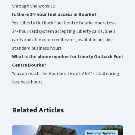
through the website.​​​​‌ ‍ ​‍​‍‌‍ ‌ ​‍‌‍‍‌‌‍‌ ‌‍‍‌‌‍ ‍​‍​‍​ ‍‍​‍​‍‌ ​ ‌‍​‌‌‍ ‍‌‍‍‌‌ ‌​‌ ‍‌​‍ ‍‌‍‍‌‌‍ ​‍​‍​‍ ​​‍​‍‌‍‍​‌ ​‍‌‍‌‌‌‍‌‍​‍​‍​ ‍‍​‍​‍‌‍‍​‌ ‌​‌ ‌​‌ ​​‌ ​ ​ ‍‍​‍ ​‍ ‌‍ ​‌‍‍‌‌‍​‍‌‍‌‌‌ ​‍‌ ‌​‌ ‍‌​‍ ‌‌ ​ ‌ ‌​‌ ‌‌‌‍‌​‌‍‍‌‌‍ ​‍ ‍‌ ‌‍‌‍‌‌‌ ​‍‌‍​ ‌‍‌‌‌‍ ​​‍ ‍‌‍​‌‌ ​​‌ ​​​‍ ‌‍‍‌‌‍ ‍‌ ‌​‌‍‌‌‌‍ ‍‌ ‌​​‍ ‌‍‌‌‌‍‌​‌‍‍‌‌ ‌​​‍ ‌‍ ‌‌‍ ‌‍‌​‌‍‌‌​ ‌‌ ​​‌ ​‍‌‍‌‌‌ ​ ‌‍‌‌‌‍ ‍‌ ‌​‌‍​‌‌ ‌​‌‍‍‌‌‍ ‌‍ ‍​ ‍ ‌‍‍‌‌‍‌​​ ‌‌‍​‌​ ‍​‌‍​‍‌‍‌‌‌‍​‌​ ​‍‌‍​ ​ ‍‌​‍ ‌‌‍‌​​ ‌‌​ ‌‌​ ‌​​‍ ‌​ ‌​​ ‌‍​ ‍​‌‍‌‍​‍ ‌‌‍​‌‌‍​‌​ ‌‍​ ‍​​‍ ‌​ ‌‍‌‍​ ‌‍‌‌​ ​ ​ ‌‌​ ‌‌‌‍​‍‌‍​‍​ ‌​​ ‌‍‌‍​‌‌‍​‌​ ‍ ‌ ‌​‌ ‍‌‌ ​​‌‍‌‌​ ‌‌‍​‌‌ ​‍‌ ‌​‌‍‍‌‌‍​ ‌‍ ​‌‍‌‌​ ‍ ‌ ​​‌‍​‌‌ ‌​‌‍‍​​ ‌‌‍​ ‌‍ ‌‍ ‍‌ ‌​‌‍‌‌‌‍ ‍‌ ‌​‌​ ‌‌‍​‌‌ ‌​‌ ​‍‌‍‍‌‌ ‍​​‍‌‌​ ‌‌‌​​‍‌‌ ‌‍‍ ‌‍‌‌‌ ‍‌​‍‌‌​ ​ ‌​‌​​‍‌‌​ ​ ‌​‌​​‍‌‌​ ​‍​ ​‍​ ‌‍​ ​​​ ‌‌‌‍‌‍​ ​​‌‍​‌‌‍​‌​ ‌‌‌‍​‌​ ​ ​ ‌​​ ​‌​‍‌‌​ ​‍​ ​‍​‍‌‌​ ‌‌‌​‌​​‍ ‍‌‍​ ‌‍ ‌‍ ‍‌ ‌​‌‍‌‌‌‍ ‍‌ ‌​​‍‌‌​ ‌‌‌​​‍‌‌ ‌‍‍ ‌‍‌‌‌ ‍‌​‍‌‌​ ​ ‌​‌​​‍‌‌​ ​ ‌​‌​​‍‌‌​ ​‍​ ​‍​ ‌​​ ​‍​ ​‌​ ‌‌​ ‌‍​ ‍‌‌‍​‌​ ‌‍‌‍​‍​ ‌‍​ ​​‌‍​ ​‍‌‌​ ​‍​ ​‍​‍‌‌​ ‌‌‌​‌​​‍ ‍‌‍​ ‌‍‍​‌‍‍‌‌‍ ​‌‍‌​‌ ​‍‌‍‌‌‌‍ ‍​‍‌‌​ ‌‌‌​​‍‌‌ ‌‍‍ ‌‍‌‌‌ ‍‌​‍‌‌​ ​ ‌​‌​​‍‌‌​ ​ ‌​‌​​‍‌‌​ ​‍​ ​‍​ ​​‌‍​‌​ ​‍​ ‌‍​ ‌‍​ ​ ‌‍​‍​ ​‍‌‍​‌‌‍‌‌​ ‌​​ ‌​​‍‌‌​ ​‍​ ​‍​‍‌‌​ ‌‌‌​‌​​‍ ‍‌ ‌​‌‍‌‌‌ ‍​‌ ‌​​ ‌‍​‍‌‍​‌‌ ​ ‌‍‌‌‌‌‌‌‌ ​‍‌‍ ​​ ‌‌‍‍​‌ ‌​‌ ‌​‌ ​​‌ ​ ​‍‌‌​ ​ ‌​​‌​‍‌‌​ ​‍‌​‌‍​‍‌‌​ ​‍‌​‌‍‌‍ ​‌‍‍‌‌‍​‍‌‍‌‌‌ ​‍‌ ‌​‌ ‍‌​‍ ‌‌ ​ ‌ ‌​‌ ‌‌‌‍‌​‌‍‍‌‌‍ ​‍ ‍‌ ‌‍‌‍‌‌‌ ​‍‌‍​ ‌‍‌‌‌‍ ​​‍ ‍‌‍​‌‌ ​​‌ ​​​‍‌‍‌‍‍‌‌‍‌​​ ‌‌‍​‌​ ‍​‌‍​‍‌‍‌‌‌‍​‌​ ​‍‌‍​ ​ ‍‌​‍ ‌‌‍‌​​ ‌‌​ ‌‌​ ‌​​‍ ‌​ ‌​​ ‌‍​ ‍​‌‍‌‍​‍ ‌‌‍​‌‌‍​‌​ ‌‍​ ‍​​‍ ‌​ ‌‍‌‍​ ‌‍‌‌​ ​ ​ ‌‌​ ‌‌‌‍​‍‌‍​‍​ ‌​​ ‌‍‌‍​‌‌‍​‌​‍‌‍‌ ‌​‌ ‍‌‌ ​​‌‍‌‌​ ‌‌‍​‌‌ ​‍‌ ‌​‌‍‍‌‌‍​ ‌‍ ​‌‍‌‌​‍‌‍‌ ​​‌‍​‌‌ ‌​‌‍‍​​ ‌‌‍​ ‌‍ ‌‍ ‍‌ ‌​‌‍‌‌‌‍ ‍‌ ‌​‌​ ‌‌‍​‌‌ ‌​‌ ​‍‌‍‍‌‌ ‍​​‍‌‌​ ‌‌‌​​‍‌‌ ‌‍‍ ‌‍‌‌‌ ‍‌​‍‌‌​ ​ ‌​‌​​‍‌‌​ ​ ‌​‌​​‍‌‌​ ​‍​ ​‍​ ‌‍​ ​​​ ‌‌‌‍‌‍​ ​​‌‍​‌‌‍​‌​ ‌‌‌‍​‌​ ​ ​ ‌​​ ​‌​‍‌‌​ ​‍​ ​‍​‍‌‌​ ‌‌‌​‌​​‍ ‍‌‍​ ‌‍ ‌‍ ‍‌ ‌​‌‍‌‌‌‍ ‍‌ ‌​​‍‌‌​ ‌‌‌​​‍‌‌ ‌‍‍ ‌‍‌‌‌ ‍‌​‍‌‌​ ​ ‌​‌​​‍‌‌​ ​ ‌​‌​​‍‌‌​ ​‍​ ​‍​ ‌​​ ​‍​ ​‌​ ‌‌​ ‌‍​ ‍‌‌‍​‌​ ‌‍‌‍​‍​ ‌‍​ ​​‌‍​ ​‍‌‌​ ​‍​ ​‍​‍‌‌​ ‌‌‌​‌​​‍ ‍‌‍​ ‌‍‍​‌‍‍‌‌‍ ​‌‍‌​‌ ​‍‌‍‌‌‌‍ ‍​‍‌‌​ ‌‌‌​​‍‌‌ ‌‍‍ ‌‍‌‌‌ ‍‌​‍‌‌​ ​ ‌​‌​​‍‌‌​ ​ ‌​‌​​‍‌‌​ ​‍​ ​‍​ ​​‌‍​‌​ ​‍​ ‌‍​ ‌‍​ ​ ‌‍​‍​ ​‍‌‍​‌‌‍‌‌​ ‌​​ ‌​​‍‌‌​ ​‍​ ​‍​‍‌‌​ ‌‌‌​‌​​‍ ‍‌ ‌​‌‍‌‌‌ ‍​‌ ‌​​‍‌‍‌ ​​‌‍‌‌‌ ​‍‌ ​ ‌ ​​‌‍‌‌‌‍​ ‌ ‌​‌‍‍‌‌ ‌‍‌‍‌‌​ ‌‌ ​​‌ ‌‌‌‍​‍‌‍ ​‌‍‍‌‌ ​ ‌‍‍​‌‍‌‌‌‍‌​​‍​‍‌ ‌
Is there 24-hour fuel access in Bourke?​​​​‌ ‍ ​‍​‍‌‍ ‌ ​‍‌‍‍‌‌‍‌ ‌‍‍‌‌‍ ‍​‍​‍​ ‍‍​‍​‍‌ ​ ‌‍​‌‌‍ ‍‌‍‍‌‌ ‌​‌ ‍‌​‍ ‍‌‍‍‌‌‍ ​‍​‍​‍ ​​‍​‍‌‍‍​‌ ​‍‌‍‌‌‌‍‌‍​‍​‍​ ‍‍​‍​‍‌‍‍​‌ ‌​‌ ‌​‌ ​​‌ ​ ​ ‍‍​‍ ​‍ ‌‍ ​‌‍‍‌‌‍​‍‌‍‌‌‌ ​‍‌ ‌​‌ ‍‌​‍ ‌‌ ​ ‌ ‌​‌ ‌‌‌‍‌​‌‍‍‌‌‍ ​‍ ‍‌ ‌‍‌‍‌‌‌ ​‍‌‍​ ‌‍‌‌‌‍ ​​‍ ‍‌‍​‌‌ ​​‌ ​​​‍ ‌‍‍‌‌‍ ‍‌ ‌​‌‍‌‌‌‍ ‍‌ ‌​​‍ ‌‍‌‌‌‍‌​‌‍‍‌‌ ‌​​‍ ‌‍ ‌‌‍ ‌‍‌​‌‍‌‌​ ‌‌ ​​‌ ​‍‌‍‌‌‌ ​ ‌‍‌‌‌‍ ‍‌ ‌​‌‍​‌‌ ‌​‌‍‍‌‌‍ ‌‍ ‍​ ‍ ‌‍‍‌‌‍‌​​ ‌‌‍​‌​ ‍​‌‍​‍‌‍‌‌‌‍​‌​ ​‍‌‍​ ​ ‍‌​‍ ‌‌‍‌​​ ‌‌​ ‌‌​ ‌​​‍ ‌​ ‌​​ ‌‍​ ‍​‌‍‌‍​‍ ‌‌‍​‌‌‍​‌​ ‌‍​ ‍​​‍ ‌​ ‌‍‌‍​ ‌‍‌‌​ ​ ​ ‌‌​ ‌‌‌‍​‍‌‍​‍​ ‌​​ ‌‍‌‍​‌‌‍​‌​ ‍ ‌ ‌​‌ ‍‌‌ ​​‌‍‌‌​ ‌‌‍​‌‌ ​‍‌ ‌​‌‍‍‌‌‍​ ‌‍ ​‌‍‌‌​ ‍ ‌ ​​‌‍​‌‌ ‌​‌‍‍​​ ‌‌‍​ ‌‍ ‌‍ ‍‌ ‌​‌‍‌‌‌‍ ‍‌ ‌​‌​ ‌‌‍​‌‌ ‌​‌ ​‍‌‍‍‌‌ ‍​​‍‌‌​ ‌‌‌​​‍‌‌ ‌‍‍ ‌‍‌‌‌ ‍‌​‍‌‌​ ​ ‌​‌​​‍‌‌​ ​ ‌​‌​​‍‌‌​ ​‍​ ​‍​ ‌‍​ ​​​ ‌‌‌‍‌‍​ ​​‌‍​‌‌‍​‌​ ‌‌‌‍​‌​ ​ ​ ‌​​ ​‌​‍‌‌​ ​‍​ ​‍​‍‌‌​ ‌‌‌​‌​​‍ ‍‌‍​ ‌‍ ‌‍ ‍‌ ‌​‌‍‌‌‌‍ ‍‌ ‌​​‍‌‌​ ‌‌‌​​‍‌‌ ‌‍‍ ‌‍‌‌‌ ‍‌​‍‌‌​ ​ ‌​‌​​‍‌‌​ ​ ‌​‌​​‍‌‌​ ​‍​ ​‍​ ​ ​ ​‌​ ‍​‌‍​ ​ ‌ ​ ‍‌​ ‌ ​ ‌‍​ ​ ‌‍​‍​ ​‌​ ​​​‍‌‌​ ​‍​ ​‍​‍‌‌​ ‌‌‌​‌​​‍ ‍‌‍​ ‌‍‍​‌‍‍‌‌‍ ​‌‍‌​‌ ​‍‌‍‌‌‌‍ ‍​‍‌‌​ ‌‌‌​​‍‌‌ ‌‍‍ ‌‍‌‌‌ ‍‌​‍‌‌​ ​ ‌​‌​​‍‌‌​ ​ ‌​‌​​‍‌‌​ ​‍​ ​‍​ ‍‌​ ‌​​ ‌‌​ ​‍‌‍​ ‌‍​ ‌‍‌​‌‍​‌​ ‌​​ ‍​​ ‌​‌‍‌​​‍‌‌​ ​‍​ ​‍​‍‌‌​ ‌‌‌​‌​​‍ ‍‌ ‌​‌‍‌‌‌ ‍​‌ ‌​​ ‌‍​‍‌‍​‌‌ ​ ‌‍‌‌‌‌‌‌‌ ​‍‌‍ ​​ ‌‌‍‍​‌ ‌​‌ ‌​‌ ​​‌ ​ ​‍‌‌​ ​ ‌​​‌​‍‌‌​ ​‍‌​‌‍​‍‌‌​ ​‍‌​‌‍‌‍ ​‌‍‍‌‌‍​‍‌‍‌‌‌ ​‍‌ ‌​‌ ‍‌​‍ ‌‌ ​ ‌ ‌​‌ ‌‌‌‍‌​‌‍‍‌‌‍ ​‍ ‍‌ ‌‍‌‍‌‌‌ ​‍‌‍​ ‌‍‌‌‌‍ ​​‍ ‍‌‍​‌‌ ​​‌ ​​​‍‌‍‌‍‍‌‌‍‌​​ ‌‌‍​‌​ ‍​‌‍​‍‌‍‌‌‌‍​‌​ ​‍‌‍​ ​ ‍‌​‍ ‌‌‍‌​​ ‌‌​ ‌‌​ ‌​​‍ ‌​ ‌​​ ‌‍​ ‍​‌‍‌‍​‍ ‌‌‍​‌‌‍​‌​ ‌‍​ ‍​​‍ ‌​ ‌‍‌‍​ ‌‍‌‌​ ​ ​ ‌‌​ ‌‌‌‍​‍‌‍​‍​ ‌​​ ‌‍‌‍​‌‌‍​‌​‍‌‍‌ ‌​‌ ‍‌‌ ​​‌‍‌‌​ ‌‌‍​‌‌ ​‍‌ ‌​‌‍‍‌‌‍​ ‌‍ ​‌‍‌‌​‍‌‍‌ ​​‌‍​‌‌ ‌​‌‍‍​​ ‌‌‍​ ‌‍ ‌‍ ‍‌ ‌​‌‍‌‌‌‍ ‍‌ ‌​‌​ ‌‌‍​‌‌ ‌​‌ ​‍‌‍‍‌‌ ‍​​‍‌‌​ ‌‌‌​​‍‌‌ ‌‍‍ ‌‍‌‌‌ ‍‌​‍‌‌​ ​ ‌​‌​​‍‌‌​ ​ ‌​‌​​‍‌‌​ ​‍​ ​‍​ ‌‍​ ​​​ ‌‌‌‍‌‍​ ​​‌‍​‌‌‍​‌​ ‌‌‌‍​‌​ ​ ​ ‌​​ ​‌​‍‌‌​ ​‍​ ​‍​‍‌‌​ ‌‌‌​‌​​‍ ‍‌‍​ ‌‍ ‌‍ ‍‌ ‌​‌‍‌‌‌‍ ‍‌ ‌​​‍‌‌​ ‌‌‌​​‍‌‌ ‌‍‍ ‌‍‌‌‌ ‍‌​‍‌‌​ ​ ‌​‌​​‍‌‌​ ​ ‌​‌​​‍‌‌​ ​‍​ ​‍​ ​ ​ ​‌​ ‍​‌‍​ ​ ‌ ​ ‍‌​ ‌ ​ ‌‍​ ​ ‌‍​‍​ ​‌​ ​​​‍‌‌​ ​‍​ ​‍​‍‌‌​ ‌‌‌​‌​​‍ ‍‌‍​ ‌‍‍​‌‍‍‌‌‍ ​‌‍‌​‌ ​‍‌‍‌‌‌‍ ‍​‍‌‌​ ‌‌‌​​‍‌‌ ‌‍‍ ‌‍‌‌‌ ‍‌​‍‌‌​ ​ ‌​‌​​‍‌‌​ ​ ‌​‌​​‍‌‌​ ​‍​ ​‍​ ‍‌​ ‌​​ ‌‌​ ​‍‌‍​ ‌‍​ ‌‍‌​‌‍​‌​ ‌​​ ‍​​ ‌​‌‍‌​​‍‌‌​ ​‍​ ​‍​‍‌‌​ ‌‌‌​‌​​‍ ‍‌ ‌​‌‍‌‌‌ ‍​‌ ‌​​‍‌‍‌ ​​‌‍‌‌‌ ​‍‌ ​ ‌ ​​‌‍‌‌‌‍​ ‌ ‌​‌‍‍‌‌ ‌‍‌‍‌‌​ ‌‌ ​​‌ ‌‌‌‍​‍‌‍ ​‌‍‍‌‌ ​ ‌‍‍​‌‍‌‌‌‍‌​​‍​‍‌ ‌
Yes. Liberty Outback Fuel Centre Bourke operates a
24-hour card system accepting Liberty cards, Shell
cards and all major credit cards, available outside
standard business hours.​​​​‌ ‍ ​‍​‍‌‍ ‌ ​‍‌‍‍‌‌‍‌ ‌‍‍‌‌‍ ‍​‍​‍​ ‍‍​‍​‍‌ ​ ‌‍​‌‌‍ ‍‌‍‍‌‌ ‌​‌ ‍‌​‍ ‍‌‍‍‌‌‍ ​‍​‍​‍ ​​‍​‍‌‍‍​‌ ​‍‌‍‌‌‌‍‌‍​‍​‍​ ‍‍​‍​‍‌‍‍​‌ ‌​‌ ‌​‌ ​​‌ ​ ​ ‍‍​‍ ​‍ ‌‍ ​‌‍‍‌‌‍​‍‌‍‌‌‌ ​‍‌ ‌​‌ ‍‌​‍ ‌‌ ​ ‌ ‌​‌ ‌‌‌‍‌​‌‍‍‌‌‍ ​‍ ‍‌ ‌‍‌‍‌‌‌ ​‍‌‍​ ‌‍‌‌‌‍ ​​‍ ‍‌‍​‌‌ ​​‌ ​​​‍ ‌‍‍‌‌‍ ‍‌ ‌​‌‍‌‌‌‍ ‍‌ ‌​​‍ ‌‍‌‌‌‍‌​‌‍‍‌‌ ‌​​‍ ‌‍ ‌‌‍ ‌‍‌​‌‍‌‌​ ‌‌ ​​‌ ​‍‌‍‌‌‌ ​ ‌‍‌‌‌‍ ‍‌ ‌​‌‍​‌‌ ‌​‌‍‍‌‌‍ ‌‍ ‍​ ‍ ‌‍‍‌‌‍‌​​ ‌‌‍​‌​ ‍​‌‍​‍‌‍‌‌‌‍​‌​ ​‍‌‍​ ​ ‍‌​‍ ‌‌‍‌​​ ‌‌​ ‌‌​ ‌​​‍ ‌​ ‌​​ ‌‍​ ‍​‌‍‌‍​‍ ‌‌‍​‌‌‍​‌​ ‌‍​ ‍​​‍ ‌​ ‌‍‌‍​ ‌‍‌‌​ ​ ​ ‌‌​ ‌‌‌‍​‍‌‍​‍​ ‌​​ ‌‍‌‍​‌‌‍​‌​ ‍ ‌ ‌​‌ ‍‌‌ ​​‌‍‌‌​ ‌‌‍​‌‌ ​‍‌ ‌​‌‍‍‌‌‍​ ‌‍ ​‌‍‌‌​ ‍ ‌ ​​‌‍​‌‌ ‌​‌‍‍​​ ‌‌‍​ ‌‍ ‌‍ ‍‌ ‌​‌‍‌‌‌‍ ‍‌ ‌​‌​ ‌‌‍​‌‌ ‌​‌ ​‍‌‍‍‌‌ ‍​​‍‌‌​ ‌‌‌​​‍‌‌ ‌‍‍ ‌‍‌‌‌ ‍‌​‍‌‌​ ​ ‌​‌​​‍‌‌​ ​ ‌​‌​​‍‌‌​ ​‍​ ​‍​ ‌‍​ ​​​ ‌‌‌‍‌‍​ ​​‌‍​‌‌‍​‌​ ‌‌‌‍​‌​ ​ ​ ‌​​ ​‌​‍‌‌​ ​‍​ ​‍​‍‌‌​ ‌‌‌​‌​​‍ ‍‌‍​ ‌‍ ‌‍ ‍‌ ‌​‌‍‌‌‌‍ ‍‌ ‌​​‍‌‌​ ‌‌‌​​‍‌‌ ‌‍‍ ‌‍‌‌‌ ‍‌​‍‌‌​ ​ ‌​‌​​‍‌‌​ ​ ‌​‌​​‍‌‌​ ​‍​ ​‍​ ‍​​ ‌​​ ​ ‌‍​‍‌‍​‍‌‍‌​​ ​ ‌‍‌​‌‍‌​‌‍‌​​ ​​​ ‌ ​‍‌‌​ ​‍​ ​‍​‍‌‌​ ‌‌‌​‌​​‍ ‍‌‍​ ‌‍‍​‌‍‍‌‌‍ ​‌‍‌​‌ ​‍‌‍‌‌‌‍ ‍​‍‌‌​ ‌‌‌​​‍‌‌ ‌‍‍ ‌‍‌‌‌ ‍‌​‍‌‌​ ​ ‌​‌​​‍‌‌​ ​ ‌​‌​​‍‌‌​ ​‍​ ​‍‌‍‌‍‌‍‌‍​ ‍‌‌‍‌‌‌‍‌‍​ ​​​ ‍‌​ ‌​​ ‌ ‌‍‌‍‌‍​‍​ ‌‌​‍‌‌​ ​‍​ ​‍​‍‌‌​ ‌‌‌​‌​​‍ ‍‌ ‌​‌‍‌‌‌ ‍​‌ ‌​​ ‌‍​‍‌‍​‌‌ ​ ‌‍‌‌‌‌‌‌‌ ​‍‌‍ ​​ ‌‌‍‍​‌ ‌​‌ ‌​‌ ​​‌ ​ ​‍‌‌​ ​ ‌​​‌​‍‌‌​ ​‍‌​‌‍​‍‌‌​ ​‍‌​‌‍‌‍ ​‌‍‍‌‌‍​‍‌‍‌‌‌ ​‍‌ ‌​‌ ‍‌​‍ ‌‌ ​ ‌ ‌​‌ ‌‌‌‍‌​‌‍‍‌‌‍ ​‍ ‍‌ ‌‍‌‍‌‌‌ ​‍‌‍​ ‌‍‌‌‌‍ ​​‍ ‍‌‍​‌‌ ​​‌ ​​​‍‌‍‌‍‍‌‌‍‌​​ ‌‌‍​‌​ ‍​‌‍​‍‌‍‌‌‌‍​‌​ ​‍‌‍​ ​ ‍‌​‍ ‌‌‍‌​​ ‌‌​ ‌‌​ ‌​​‍ ‌​ ‌​​ ‌‍​ ‍​‌‍‌‍​‍ ‌‌‍​‌‌‍​‌​ ‌‍​ ‍​​‍ ‌​ ‌‍‌‍​ ‌‍‌‌​ ​ ​ ‌‌​ ‌‌‌‍​‍‌‍​‍​ ‌​​ ‌‍‌‍​‌‌‍​‌​‍‌‍‌ ‌​‌ ‍‌‌ ​​‌‍‌‌​ ‌‌‍​‌‌ ​‍‌ ‌​‌‍‍‌‌‍​ ‌‍ ​‌‍‌‌​‍‌‍‌ ​​‌‍​‌‌ ‌​‌‍‍​​ ‌‌‍​ ‌‍ ‌‍ ‍‌ ‌​‌‍‌‌‌‍ ‍‌ ‌​‌​ ‌‌‍​‌‌ ‌​‌ ​‍‌‍‍‌‌ ‍​​‍‌‌​ ‌‌‌​​‍‌‌ ‌‍‍ ‌‍‌‌‌ ‍‌​‍‌‌​ ​ ‌​‌​​‍‌‌​ ​ ‌​‌​​‍‌‌​ ​‍​ ​‍​ ‌‍​ ​​​ ‌‌‌‍‌‍​ ​​‌‍​‌‌‍​‌​ ‌‌‌‍​‌​ ​ ​ ‌​​ ​‌​‍‌‌​ ​‍​ ​‍​‍‌‌​ ‌‌‌​‌​​‍ ‍‌‍​ ‌‍ ‌‍ ‍‌ ‌​‌‍‌‌‌‍ ‍‌ ‌​​‍‌‌​ ‌‌‌​​‍‌‌ ‌‍‍ ‌‍‌‌‌ ‍‌​‍‌‌​ ​ ‌​‌​​‍‌‌​ ​ ‌​‌​​‍‌‌​ ​‍​ ​‍​ ‍​​ ‌​​ ​ ‌‍​‍‌‍​‍‌‍‌​​ ​ ‌‍‌​‌‍‌​‌‍‌​​ ​​​ ‌ ​‍‌‌​ ​‍​ ​‍​‍‌‌​ ‌‌‌​‌​​‍ ‍‌‍​ ‌‍‍​‌‍‍‌‌‍ ​‌‍‌​‌ ​‍‌‍‌‌‌‍ ‍​‍‌‌​ ‌‌‌​​‍‌‌ ‌‍‍ ‌‍‌‌‌ ‍‌​‍‌‌​ ​ ‌​‌​​‍‌‌​ ​ ‌​‌​​‍‌‌​ ​‍​ ​‍‌‍‌‍‌‍‌‍​ ‍‌‌‍‌‌‌‍‌‍​ ​​​ ‍‌​ ‌​​ ‌ ‌‍‌‍‌‍​‍​ ‌‌​‍‌‌​ ​‍​ ​‍​‍‌‌​ ‌‌‌​‌​​‍ ‍‌ ‌​‌‍‌‌‌ ‍​‌ ‌​​‍‌‍‌ ​​‌‍‌‌‌ ​‍‌ ​ ‌ ​​‌‍‌‌‌‍​ ‌ ‌​‌‍‍‌‌ ‌‍‌‍‌‌​ ‌‌ ​​‌ ‌‌‌‍​‍‌‍ ​‌‍‍‌‌ ​ ‌‍‍​‌‍‌‌‌‍‌​​‍​‍‌ ‌
What is the phone number for Liberty Outback Fuel
Centre Bourke?​​​​‌ ‍ ​‍​‍‌‍ ‌ ​‍‌‍‍‌‌‍‌ ‌‍‍‌‌‍ ‍​‍​‍​ ‍‍​‍​‍‌ ​ ‌‍​‌‌‍ ‍‌‍‍‌‌ ‌​‌ ‍‌​‍ ‍‌‍‍‌‌‍ ​‍​‍​‍ ​​‍​‍‌‍‍​‌ ​‍‌‍‌‌‌‍‌‍​‍​‍​ ‍‍​‍​‍‌‍‍​‌ ‌​‌ ‌​‌ ​​‌ ​ ​ ‍‍​‍ ​‍ ‌‍ ​‌‍‍‌‌‍​‍‌‍‌‌‌ ​‍‌ ‌​‌ ‍‌​‍ ‌‌ ​ ‌ ‌​‌ ‌‌‌‍‌​‌‍‍‌‌‍ ​‍ ‍‌ ‌‍‌‍‌‌‌ ​‍‌‍​ ‌‍‌‌‌‍ ​​‍ ‍‌‍​‌‌ ​​‌ ​​​‍ ‌‍‍‌‌‍ ‍‌ ‌​‌‍‌‌‌‍ ‍‌ ‌​​‍ ‌‍‌‌‌‍‌​‌‍‍‌‌ ‌​​‍ ‌‍ ‌‌‍ ‌‍‌​‌‍‌‌​ ‌‌ ​​‌ ​‍‌‍‌‌‌ ​ ‌‍‌‌‌‍ ‍‌ ‌​‌‍​‌‌ ‌​‌‍‍‌‌‍ ‌‍ ‍​ ‍ ‌‍‍‌‌‍‌​​ ‌‌‍​‌​ ‍​‌‍​‍‌‍‌‌‌‍​‌​ ​‍‌‍​ ​ ‍‌​‍ ‌‌‍‌​​ ‌‌​ ‌‌​ ‌​​‍ ‌​ ‌​​ ‌‍​ ‍​‌‍‌‍​‍ ‌‌‍​‌‌‍​‌​ ‌‍​ ‍​​‍ ‌​ ‌‍‌‍​ ‌‍‌‌​ ​ ​ ‌‌​ ‌‌‌‍​‍‌‍​‍​ ‌​​ ‌‍‌‍​‌‌‍​‌​ ‍ ‌ ‌​‌ ‍‌‌ ​​‌‍‌‌​ ‌‌‍​‌‌ ​‍‌ ‌​‌‍‍‌‌‍​ ‌‍ ​‌‍‌‌​ ‍ ‌ ​​‌‍​‌‌ ‌​‌‍‍​​ ‌‌‍​ ‌‍ ‌‍ ‍‌ ‌​‌‍‌‌‌‍ ‍‌ ‌​‌​ ‌‌‍​‌‌ ‌​‌ ​‍‌‍‍‌‌ ‍​​‍‌‌​ ‌‌‌​​‍‌‌ ‌‍‍ ‌‍‌‌‌ ‍‌​‍‌‌​ ​ ‌​‌​​‍‌‌​ ​ ‌​‌​​‍‌‌​ ​‍​ ​‍​ ‌‍​ ​​​ ‌‌‌‍‌‍​ ​​‌‍​‌‌‍​‌​ ‌‌‌‍​‌​ ​ ​ ‌​​ ​‌​‍‌‌​ ​‍​ ​‍​‍‌‌​ ‌‌‌​‌​​‍ ‍‌‍​ ‌‍ ‌‍ ‍‌ ‌​‌‍‌‌‌‍ ‍‌ ‌​​‍‌‌​ ‌‌‌​​‍‌‌ ‌‍‍ ‌‍‌‌‌ ‍‌​‍‌‌​ ​ ‌​‌​​‍‌‌​ ​ ‌​‌​​‍‌‌​ ​‍​ ​‍​ ‌‍‌‍‌‌‌‍‌​​ ‌‌‌‍​ ​ ​‍‌‍​‌​ ‌ ‌‍​ ​ ‌ ​ ​ ‌‍‌‌​‍‌‌​ ​‍​ ​‍​‍‌‌​ ‌‌‌​‌​​‍ ‍‌‍​ ‌‍‍​‌‍‍‌‌‍ ​‌‍‌​‌ ​‍‌‍‌‌‌‍ ‍​‍‌‌​ ‌‌‌​​‍‌‌ ‌‍‍ ‌‍‌‌‌ ‍‌​‍‌‌​ ​ ‌​‌​​‍‌‌​ ​ ‌​‌​​‍‌‌​ ​‍​ ​‍​ ‌‍‌‍‌‌​ ‍​​ ‍‌​ ‌ ​ ​​‌‍​ ​ ‌ ‌‍‌​​ ‌ ​ ‌ ‌‍‌‌​‍‌‌​ ​‍​ ​‍​‍‌‌​ ‌‌‌​‌​​‍ ‍‌ ‌​‌‍‌‌‌ ‍​‌ ‌​​ ‌‍​‍‌‍​‌‌ ​ ‌‍‌‌‌‌‌‌‌ ​‍‌‍ ​​ ‌‌‍‍​‌ ‌​‌ ‌​‌ ​​‌ ​ ​‍‌‌​ ​ ‌​​‌​‍‌‌​ ​‍‌​‌‍​‍‌‌​ ​‍‌​‌‍‌‍ ​‌‍‍‌‌‍​‍‌‍‌‌‌ ​‍‌ ‌​‌ ‍‌​‍ ‌‌ ​ ‌ ‌​‌ ‌‌‌‍‌​‌‍‍‌‌‍ ​‍ ‍‌ ‌‍‌‍‌‌‌ ​‍‌‍​ ‌‍‌‌‌‍ ​​‍ ‍‌‍​‌‌ ​​‌ ​​​‍‌‍‌‍‍‌‌‍‌​​ ‌‌‍​‌​ ‍​‌‍​‍‌‍‌‌‌‍​‌​ ​‍‌‍​ ​ ‍‌​‍ ‌‌‍‌​​ ‌‌​ ‌‌​ ‌​​‍ ‌​ ‌​​ ‌‍​ ‍​‌‍‌‍​‍ ‌‌‍​‌‌‍​‌​ ‌‍​ ‍​​‍ ‌​ ‌‍‌‍​ ‌‍‌‌​ ​ ​ ‌‌​ ‌‌‌‍​‍‌‍​‍​ ‌​​ ‌‍‌‍​‌‌‍​‌​‍‌‍‌ ‌​‌ ‍‌‌ ​​‌‍‌‌​ ‌‌‍​‌‌ ​‍‌ ‌​‌‍‍‌‌‍​ ‌‍ ​‌‍‌‌​‍‌‍‌ ​​‌‍​‌‌ ‌​‌‍‍​​ ‌‌‍​ ‌‍ ‌‍ ‍‌ ‌​‌‍‌‌‌‍ ‍‌ ‌​‌​ ‌‌‍​‌‌ ‌​‌ ​‍‌‍‍‌‌ ‍​​‍‌‌​ ‌‌‌​​‍‌‌ ‌‍‍ ‌‍‌‌‌ ‍‌​‍‌‌​ ​ ‌​‌​​‍‌‌​ ​ ‌​‌​​‍‌‌​ ​‍​ ​‍​ ‌‍​ ​​​ ‌‌‌‍‌‍​ ​​‌‍​‌‌‍​‌​ ‌‌‌‍​‌​ ​ ​ ‌​​ ​‌​‍‌‌​ ​‍​ ​‍​‍‌‌​ ‌‌‌​‌​​‍ ‍‌‍​ ‌‍ ‌‍ ‍‌ ‌​‌‍‌‌‌‍ ‍‌ ‌​​‍‌‌​ ‌‌‌​​‍‌‌ ‌‍‍ ‌‍‌‌‌ ‍‌​‍‌‌​ ​ ‌​‌​​‍‌‌​ ​ ‌​‌​​‍‌‌​ ​‍​ ​‍​ ‌‍‌‍‌‌‌‍‌​​ ‌‌‌‍​ ​ ​‍‌‍​‌​ ‌ ‌‍​ ​ ‌ ​ ​ ‌‍‌‌​‍‌‌​ ​‍​ ​‍​‍‌‌​ ‌‌‌​‌​​‍ ‍‌‍​ ‌‍‍​‌‍‍‌‌‍ ​‌‍‌​‌ ​‍‌‍‌‌‌‍ ‍​‍‌‌​ ‌‌‌​​‍‌‌ ‌‍‍ ‌‍‌‌‌ ‍‌​‍‌‌​ ​ ‌​‌​​‍‌‌​ ​ ‌​‌​​‍‌‌​ ​‍​ ​‍​ ‌‍‌‍‌‌​ ‍​​ ‍‌​ ‌ ​ ​​‌‍​ ​ ‌ ‌‍‌​​ ‌ ​ ‌ ‌‍‌‌​‍‌‌​ ​‍​ ​‍​‍‌‌​ ‌‌‌​‌​​‍ ‍‌ ‌​‌‍‌‌‌ ‍​‌ ‌​​‍‌‍‌ ​​‌‍‌‌‌ ​‍‌ ​ ‌ ​​‌‍‌‌‌‍​ ‌ ‌​‌‍‍‌‌ ‌‍‌‍‌‌​ ‌‌ ​​‌ ‌‌‌‍​‍‌‍ ​‌‍‍‌‌ ​ ‌‍‍​‌‍‌‌‌‍‌​​‍​‍‌ ‌
You can reach the Bourke site on 02 6872 1250 during
business hours.​​​​‌ ‍ ​‍​‍‌‍ ‌ ​‍‌‍‍‌‌‍‌ ‌‍‍‌‌‍ ‍​‍​‍​ ‍‍​‍​‍‌ ​ ‌‍​‌‌‍ ‍‌‍‍‌‌ ‌​‌ ‍‌​‍ ‍‌‍‍‌‌‍ ​‍​‍​‍ ​​‍​‍‌‍‍​‌ ​‍‌‍‌‌‌‍‌‍​‍​‍​ ‍‍​‍​‍‌‍‍​‌ ‌​‌ ‌​‌ ​​‌ ​ ​ ‍‍​‍ ​‍ ‌‍ ​‌‍‍‌‌‍​‍‌‍‌‌‌ ​‍‌ ‌​‌ ‍‌​‍ ‌‌ ​ ‌ ‌​‌ ‌‌‌‍‌​‌‍‍‌‌‍ ​‍ ‍‌ ‌‍‌‍‌‌‌ ​‍‌‍​ ‌‍‌‌‌‍ ​​‍ ‍‌‍​‌‌ ​​‌ ​​​‍ ‌‍‍‌‌‍ ‍‌ ‌​‌‍‌‌‌‍ ‍‌ ‌​​‍ ‌‍‌‌‌‍‌​‌‍‍‌‌ ‌​​‍ ‌‍ ‌‌‍ ‌‍‌​‌‍‌‌​ ‌‌ ​​‌ ​‍‌‍‌‌‌ ​ ‌‍‌‌‌‍ ‍‌ ‌​‌‍​‌‌ ‌​‌‍‍‌‌‍ ‌‍ ‍​ ‍ ‌‍‍‌‌‍‌​​ ‌‌‍​‌​ ‍​‌‍​‍‌‍‌‌‌‍​‌​ ​‍‌‍​ ​ ‍‌​‍ ‌‌‍‌​​ ‌‌​ ‌‌​ ‌​​‍ ‌​ ‌​​ ‌‍​ ‍​‌‍‌‍​‍ ‌‌‍​‌‌‍​‌​ ‌‍​ ‍​​‍ ‌​ ‌‍‌‍​ ‌‍‌‌​ ​ ​ ‌‌​ ‌‌‌‍​‍‌‍​‍​ ‌​​ ‌‍‌‍​‌‌‍​‌​ ‍ ‌ ‌​‌ ‍‌‌ ​​‌‍‌‌​ ‌‌‍​‌‌ ​‍‌ ‌​‌‍‍‌‌‍​ ‌‍ ​‌‍‌‌​ ‍ ‌ ​​‌‍​‌‌ ‌​‌‍‍​​ ‌‌‍​ ‌‍ ‌‍ ‍‌ ‌​‌‍‌‌‌‍ ‍‌ ‌​‌​ ‌‌‍​‌‌ ‌​‌ ​‍‌‍‍‌‌ ‍​​‍‌‌​ ‌‌‌​​‍‌‌ ‌‍‍ ‌‍‌‌‌ ‍‌​‍‌‌​ ​ ‌​‌​​‍‌‌​ ​ ‌​‌​​‍‌‌​ ​‍​ ​‍​ ‌‍​ ​​​ ‌‌‌‍‌‍​ ​​‌‍​‌‌‍​‌​ ‌‌‌‍​‌​ ​ ​ ‌​​ ​‌​‍‌‌​ ​‍​ ​‍​‍‌‌​ ‌‌‌​‌​​‍ ‍‌‍​ ‌‍ ‌‍ ‍‌ ‌​‌‍‌‌‌‍ ‍‌ ‌​​‍‌‌​ ‌‌‌​​‍‌‌ ‌‍‍ ‌‍‌‌‌ ‍‌​‍‌‌​ ​ ‌​‌​​‍‌‌​ ​ ‌​‌​​‍‌‌​ ​‍​ ​‍‌‍‌​‌‍​ ‌‍​ ‌‍‌‌‌‍‌‌‌‍​‌​ ‌ ​ ‍​​ ‌ ​ ​ ​ ​‌​ ‍​​‍‌‌​ ​‍​ ​‍​‍‌‌​ ‌‌‌​‌​​‍ ‍‌‍​ ‌‍‍​‌‍‍‌‌‍ ​‌‍‌​‌ ​‍‌‍‌‌‌‍ ‍​‍‌‌​ ‌‌‌​​‍‌‌ ‌‍‍ ‌‍‌‌‌ ‍‌​‍‌‌​ ​ ‌​‌​​‍‌‌​ ​ ‌​‌​​‍‌‌​ ​‍​ ​‍​ ‌​​ ‌‍​ ​‌‌‍‌​‌‍‌‍‌‍‌‌​ ​‍​ ‌ ​ ‌​​ ‌​​ ‌‌​ ‌​​‍‌‌​ ​‍​ ​‍​‍‌‌​ ‌‌‌​‌​​‍ ‍‌ ‌​‌‍‌‌‌ ‍​‌ ‌​​ ‌‍​‍‌‍​‌‌ ​ ‌‍‌‌‌‌‌‌‌ ​‍‌‍ ​​ ‌‌‍‍​‌ ‌​‌ ‌​‌ ​​‌ ​ ​‍‌‌​ ​ ‌​​‌​‍‌‌​ ​‍‌​‌‍​‍‌‌​ ​‍‌​‌‍‌‍ ​‌‍‍‌‌‍​‍‌‍‌‌‌ ​‍‌ ‌​‌ ‍‌​‍ ‌‌ ​ ‌ ‌​‌ ‌‌‌‍‌​‌‍‍‌‌‍ ​‍ ‍‌ ‌‍‌‍‌‌‌ ​‍‌‍​ ‌‍‌‌‌‍ ​​‍ ‍‌‍​‌‌ ​​‌ ​​​‍‌‍‌‍‍‌‌‍‌​​ ‌‌‍​‌​ ‍​‌‍​‍‌‍‌‌‌‍​‌​ ​‍‌‍​ ​ ‍‌​‍ ‌‌‍‌​​ ‌‌​ ‌‌​ ‌​​‍ ‌​ ‌​​ ‌‍​ ‍​‌‍‌‍​‍ ‌‌‍​‌‌‍​‌​ ‌‍​ ‍​​‍ ‌​ ‌‍‌‍​ ‌‍‌‌​ ​ ​ ‌‌​ ‌‌‌‍​‍‌‍​‍​ ‌​​ ‌‍‌‍​‌‌‍​‌​‍‌‍‌ ‌​‌ ‍‌‌ ​​‌‍‌‌​ ‌‌‍​‌‌ ​‍‌ ‌​‌‍‍‌‌‍​ ‌‍ ​‌‍‌‌​‍‌‍‌ ​​‌‍​‌‌ ‌​‌‍‍​​ ‌‌‍​ ‌‍ ‌‍ ‍‌ ‌​‌‍‌‌‌‍ ‍‌ ‌​‌​ ‌‌‍​‌‌ ‌​‌ ​‍‌‍‍‌‌ ‍​​‍‌‌​ ‌‌‌​​‍‌‌ ‌‍‍ ‌‍‌‌‌ ‍‌​‍‌‌​ ​ ‌​‌​​‍‌‌​ ​ ‌​‌​​‍‌‌​ ​‍​ ​‍​ ‌‍​ ​​​ ‌‌‌‍‌‍​ ​​‌‍​‌‌‍​‌​ ‌‌‌‍​‌​ ​ ​ ‌​​ ​‌​‍‌‌​ ​‍​ ​‍​‍‌‌​ ‌‌‌​‌​​‍ ‍‌‍​ ‌‍ ‌‍ ‍‌ ‌​‌‍‌‌‌‍ ‍‌ ‌​​‍‌‌​ ‌‌‌​​‍‌‌ ‌‍‍ ‌‍‌‌‌ ‍‌​‍‌‌​ ​ ‌​‌​​‍‌‌​ ​ ‌​‌​​‍‌‌​ ​‍​ ​‍‌‍‌​‌‍​ ‌‍​ ‌‍‌‌‌‍‌‌‌‍​‌​ ‌ ​ ‍​​ ‌ ​ ​ ​ ​‌​ ‍​​‍‌‌​ ​‍​ ​‍​‍‌‌​ ‌‌‌​‌​​‍ ‍‌‍​ ‌‍‍​‌‍‍‌‌‍ ​‌‍‌​‌ ​‍‌‍‌‌‌‍ ‍​‍‌‌​ ‌‌‌​​‍‌‌ ‌‍‍ ‌‍‌‌‌ ‍‌​‍‌‌​ ​ ‌​‌​​‍‌‌​ ​ ‌​‌​​‍‌‌​ ​‍​ ​‍​ ‌​​ ‌‍​ ​‌‌‍‌​‌‍‌‍‌‍‌‌​ ​‍​ ‌ ​ ‌​​ ‌​​ ‌‌​ ‌​​‍‌‌​ ​‍​ ​‍​‍‌‌​ ‌‌‌​‌​​‍ ‍‌ ‌​‌‍‌‌‌ ‍​‌ ‌​​‍‌‍‌ ​​‌‍‌‌‌ ​‍‌ ​ ‌ ​​‌‍‌‌‌‍​ ‌ ‌​‌‍‍‌‌ ‌‍‌‍‌‌​ ‌‌ ​​‌ ‌‌‌‍​‍‌‍ ​‌‍‍‌‌ ​ ‌‍‍​‌‍‌‌‌‍‌​​‍​‍‌ ‌
Related Articles
Industry Updates