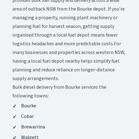
provides bulk fuel supply and delivery across a wide
area of outback NSW from the Bourke depot. If you're
managing a property, running plant machinery or
planning fuel for harvest season, getting supply
organised through a local fuel depot means fewer
logistics headaches and more predictable costs.For
many businesses and properties across western NSW,
having a local fuel depot nearby helps simplify fuel
planning and reduce reliance on longer-distance
supply arrangements.​​​​‌ ‍ ​‍​‍‌‍ ‌ ​‍‌‍‍‌‌‍‌ ‌‍‍‌‌‍ ‍​‍​‍​ ‍‍​‍​‍‌ ​ ‌‍​‌‌‍ ‍‌‍‍‌‌ ‌​‌ ‍‌​‍ ‍‌‍‍‌‌‍ ​‍​‍​‍ ​​‍​‍‌‍‍​‌ ​‍‌‍‌‌‌‍‌‍​‍​‍​ ‍‍​‍​‍‌‍‍​‌ ‌​‌ ‌​‌ ​​‌ ​ ​ ‍‍​‍ ​‍ ‌‍ ​‌‍‍‌‌‍​‍‌‍‌‌‌ ​‍‌ ‌​‌ ‍‌​‍ ‌‌ ​ ‌ ‌​‌ ‌‌‌‍‌​‌‍‍‌‌‍ ​‍ ‍‌ ‌‍‌‍‌‌‌ ​‍‌‍​ ‌‍‌‌‌‍ ​​‍ ‍‌‍​‌‌ ​​‌ ​​​‍ ‌‍‍‌‌‍ ‍‌ ‌​‌‍‌‌‌‍ ‍‌ ‌​​‍ ‌‍‌‌‌‍‌​‌‍‍‌‌ ‌​​‍ ‌‍ ‌‌‍ ‌‍‌​‌‍‌‌​ ‌‌ ​​‌ ​‍‌‍‌‌‌ ​ ‌‍‌‌‌‍ ‍‌ ‌​‌‍​‌‌ ‌​‌‍‍‌‌‍ ‌‍ ‍​ ‍ ‌‍‍‌‌‍‌​​ ‌‌‍​‌​ ‍​‌‍​‍‌‍‌‌‌‍​‌​ ​‍‌‍​ ​ ‍‌​‍ ‌‌‍‌​​ ‌‌​ ‌‌​ ‌​​‍ ‌​ ‌​​ ‌‍​ ‍​‌‍‌‍​‍ ‌‌‍​‌‌‍​‌​ ‌‍​ ‍​​‍ ‌​ ‌‍‌‍​ ‌‍‌‌​ ​ ​ ‌‌​ ‌‌‌‍​‍‌‍​‍​ ‌​​ ‌‍‌‍​‌‌‍​‌​ ‍ ‌ ‌​‌ ‍‌‌ ​​‌‍‌‌​ ‌‌‍​‌‌ ​‍‌ ‌​‌‍‍‌‌‍​ ‌‍ ​‌‍‌‌​ ‍ ‌ ​​‌‍​‌‌ ‌​‌‍‍​​ ‌‌‍​ ‌‍ ‌‍ ‍‌ ‌​‌‍‌‌‌‍ ‍‌ ‌​‌​ ‌‌‍​‌‌ ‌​‌ ​‍‌‍‍‌‌ ‍​​‍‌‌​ ‌‌‌​​‍‌‌ ‌‍‍ ‌‍‌‌‌ ‍‌​‍‌‌​ ​ ‌​‌​​‍‌‌​ ​ ‌​‌​​‍‌‌​ ​‍​ ​‍‌‍‌‌​ ​​​ ​‍‌‍‌‌​ ‍​‌‍‌‌‌‍​‍​ ‌​‌‍​‌​ ​​​ ‌‍‌‍​‍​‍‌‌​ ​‍​ ​‍​‍‌‌​ ‌‌‌​‌​​‍ ‍‌‍​ ‌‍ ‌‍ ‍‌ ‌​‌‍‌‌‌‍ ‍‌ ‌​​‍‌‌​ ‌‌‌​​‍‌‌ ‌‍‍ ‌‍‌‌‌ ‍‌​‍‌‌​ ​ ‌​‌​​‍‌‌​ ​ ‌​‌​​‍‌‌​ ​‍​ ​‍‌‍‌‌​ ‍​‌‍​‍‌‍​‌​ ​​​ ‍​​ ‍​‌‍‌‌‌‍​‍​ ‌‌‌‍​ ​ ‌‍​‍‌‌​ ​‍​ ​‍​‍‌‌​ ‌‌‌​‌​​‍ ‍‌‍​ ‌‍‍​‌‍‍‌‌‍ ​‌‍‌​‌ ​‍‌‍‌‌‌‍ ‍​‍‌‌​ ‌‌‌​​‍‌‌ ‌‍‍ ‌‍‌‌‌ ‍‌​‍‌‌​ ​ ‌​‌​​‍‌‌​ ​ ‌​‌​​‍‌‌​ ​‍​ ​‍​ ​‌‌‍‌‍​ ‌‍‌‍‌​​ ‌‍​ ​‍​ ‌ ​ ‌‍‌‍‌‍‌‍​‌‌‍‌‌​ ​‌​‍‌‌​ ​‍​ ​‍​‍‌‌​ ‌‌‌​‌​​‍ ‍‌ ‌​‌‍‌‌‌ ‍​‌ ‌​​ ‌‍​‍‌‍​‌‌ ​ ‌‍‌‌‌‌‌‌‌ ​‍‌‍ ​​ ‌‌‍‍​‌ ‌​‌ ‌​‌ ​​‌ ​ ​‍‌‌​ ​ ‌​​‌​‍‌‌​ ​‍‌​‌‍​‍‌‌​ ​‍‌​‌‍‌‍ ​‌‍‍‌‌‍​‍‌‍‌‌‌ ​‍‌ ‌​‌ ‍‌​‍ ‌‌ ​ ‌ ‌​‌ ‌‌‌‍‌​‌‍‍‌‌‍ ​‍ ‍‌ ‌‍‌‍‌‌‌ ​‍‌‍​ ‌‍‌‌‌‍ ​​‍ ‍‌‍​‌‌ ​​‌ ​​​‍‌‍‌‍‍‌‌‍‌​​ ‌‌‍​‌​ ‍​‌‍​‍‌‍‌‌‌‍​‌​ ​‍‌‍​ ​ ‍‌​‍ ‌‌‍‌​​ ‌‌​ ‌‌​ ‌​​‍ ‌​ ‌​​ ‌‍​ ‍​‌‍‌‍​‍ ‌‌‍​‌‌‍​‌​ ‌‍​ ‍​​‍ ‌​ ‌‍‌‍​ ‌‍‌‌​ ​ ​ ‌‌​ ‌‌‌‍​‍‌‍​‍​ ‌​​ ‌‍‌‍​‌‌‍​‌​‍‌‍‌ ‌​‌ ‍‌‌ ​​‌‍‌‌​ ‌‌‍​‌‌ ​‍‌ ‌​‌‍‍‌‌‍​ ‌‍ ​‌‍‌‌​‍‌‍‌ ​​‌‍​‌‌ ‌​‌‍‍​​ ‌‌‍​ ‌‍ ‌‍ ‍‌ ‌​‌‍‌‌‌‍ ‍‌ ‌​‌​ ‌‌‍​‌‌ ‌​‌ ​‍‌‍‍‌‌ ‍​​‍‌‌​ ‌‌‌​​‍‌‌ ‌‍‍ ‌‍‌‌‌ ‍‌​‍‌‌​ ​ ‌​‌​​‍‌‌​ ​ ‌​‌​​‍‌‌​ ​‍​ ​‍‌‍‌‌​ ​​​ ​‍‌‍‌‌​ ‍​‌‍‌‌‌‍​‍​ ‌​‌‍​‌​ ​​​ ‌‍‌‍​‍​‍‌‌​ ​‍​ ​‍​‍‌‌​ ‌‌‌​‌​​‍ ‍‌‍​ ‌‍ ‌‍ ‍‌ ‌​‌‍‌‌‌‍ ‍‌ ‌​​‍‌‌​ ‌‌‌​​‍‌‌ ‌‍‍ ‌‍‌‌‌ ‍‌​‍‌‌​ ​ ‌​‌​​‍‌‌​ ​ ‌​‌​​‍‌‌​ ​‍​ ​‍‌‍‌‌​ ‍​‌‍​‍‌‍​‌​ ​​​ ‍​​ ‍​‌‍‌‌‌‍​‍​ ‌‌‌‍​ ​ ‌‍​‍‌‌​ ​‍​ ​‍​‍‌‌​ ‌‌‌​‌​​‍ ‍‌‍​ ‌‍‍​‌‍‍‌‌‍ ​‌‍‌​‌ ​‍‌‍‌‌‌‍ ‍​‍‌‌​ ‌‌‌​​‍‌‌ ‌‍‍ ‌‍‌‌‌ ‍‌​‍‌‌​ ​ ‌​‌​​‍‌‌​ ​ ‌​‌​​‍‌‌​ ​‍​ ​‍​ ​‌‌‍‌‍​ ‌‍‌‍‌​​ ‌‍​ ​‍​ ‌ ​ ‌‍‌‍‌‍‌‍​‌‌‍‌‌​ ​‌​‍‌‌​ ​‍​ ​‍​‍‌‌​ ‌‌‌​‌​​‍ ‍‌ ‌​‌‍‌‌‌ ‍​‌ ‌​​‍‌‍‌ ​​‌‍‌‌‌ ​‍‌ ​ ‌ ​​‌‍‌‌‌‍​ ‌ ‌​‌‍‍‌‌ ‌‍‌‍‌‌​ ‌‌ ​​‌ ‌‌‌‍​‍‌‍ ​‌‍‍‌‌ ​ ‌‍‍​‌‍‌‌‌‍‌​​‍​‍‌ ‌
Bulk diesel delivery from Bourke services the
following towns:​​​​‌ ‍ ​‍​‍‌‍ ‌ ​‍‌‍‍‌‌‍‌ ‌‍‍‌‌‍ ‍​‍​‍​ ‍‍​‍​‍‌ ​ ‌‍​‌‌‍ ‍‌‍‍‌‌ ‌​‌ ‍‌​‍ ‍‌‍‍‌‌‍ ​‍​‍​‍ ​​‍​‍‌‍‍​‌ ​‍‌‍‌‌‌‍‌‍​‍​‍​ ‍‍​‍​‍‌‍‍​‌ ‌​‌ ‌​‌ ​​‌ ​ ​ ‍‍​‍ ​‍ ‌‍ ​‌‍‍‌‌‍​‍‌‍‌‌‌ ​‍‌ ‌​‌ ‍‌​‍ ‌‌ ​ ‌ ‌​‌ ‌‌‌‍‌​‌‍‍‌‌‍ ​‍ ‍‌ ‌‍‌‍‌‌‌ ​‍‌‍​ ‌‍‌‌‌‍ ​​‍ ‍‌‍​‌‌ ​​‌ ​​​‍ ‌‍‍‌‌‍ ‍‌ ‌​‌‍‌‌‌‍ ‍‌ ‌​​‍ ‌‍‌‌‌‍‌​‌‍‍‌‌ ‌​​‍ ‌‍ ‌‌‍ ‌‍‌​‌‍‌‌​ ‌‌ ​​‌ ​‍‌‍‌‌‌ ​ ‌‍‌‌‌‍ ‍‌ ‌​‌‍​‌‌ ‌​‌‍‍‌‌‍ ‌‍ ‍​ ‍ ‌‍‍‌‌‍‌​​ ‌‌‍​‌​ ‍​‌‍​‍‌‍‌‌‌‍​‌​ ​‍‌‍​ ​ ‍‌​‍ ‌‌‍‌​​ ‌‌​ ‌‌​ ‌​​‍ ‌​ ‌​​ ‌‍​ ‍​‌‍‌‍​‍ ‌‌‍​‌‌‍​‌​ ‌‍​ ‍​​‍ ‌​ ‌‍‌‍​ ‌‍‌‌​ ​ ​ ‌‌​ ‌‌‌‍​‍‌‍​‍​ ‌​​ ‌‍‌‍​‌‌‍​‌​ ‍ ‌ ‌​‌ ‍‌‌ ​​‌‍‌‌​ ‌‌‍​‌‌ ​‍‌ ‌​‌‍‍‌‌‍​ ‌‍ ​‌‍‌‌​ ‍ ‌ ​​‌‍​‌‌ ‌​‌‍‍​​ ‌‌‍​ ‌‍ ‌‍ ‍‌ ‌​‌‍‌‌‌‍ ‍‌ ‌​‌​ ‌‌‍​‌‌ ‌​‌ ​‍‌‍‍‌‌ ‍​​‍‌‌​ ‌‌‌​​‍‌‌ ‌‍‍ ‌‍‌‌‌ ‍‌​‍‌‌​ ​ ‌​‌​​‍‌‌​ ​ ‌​‌​​‍‌‌​ ​‍​ ​‍‌‍‌‌​ ​​​ ​‍‌‍‌‌​ ‍​‌‍‌‌‌‍​‍​ ‌​‌‍​‌​ ​​​ ‌‍‌‍​‍​‍‌‌​ ​‍​ ​‍​‍‌‌​ ‌‌‌​‌​​‍ ‍‌‍​ ‌‍ ‌‍ ‍‌ ‌​‌‍‌‌‌‍ ‍‌ ‌​​‍‌‌​ ‌‌‌​​‍‌‌ ‌‍‍ ‌‍‌‌‌ ‍‌​‍‌‌​ ​ ‌​‌​​‍‌‌​ ​ ‌​‌​​‍‌‌​ ​‍​ ​‍​ ‌‍​ ‌‌‌‍​‌‌‍​‍‌‍‌‌​ ‌​‌‍​ ​ ​‌​ ​‍‌‍‌‌‌‍​‌​ ‌‍​‍‌‌​ ​‍​ ​‍​‍‌‌​ ‌‌‌​‌​​‍ ‍‌‍​ ‌‍‍​‌‍‍‌‌‍ ​‌‍‌​‌ ​‍‌‍‌‌‌‍ ‍​‍‌‌​ ‌‌‌​​‍‌‌ ‌‍‍ ‌‍‌‌‌ ‍‌​‍‌‌​ ​ ‌​‌​​‍‌‌​ ​ ‌​‌​​‍‌‌​ ​‍​ ​‍‌‍​‍​ ‌ ‌‍​ ​ ​​​ ‌‍‌‍‌‌​ ‍‌​ ​​​ ‍‌​ ‍​‌‍​‌​ ‍‌​‍‌‌​ ​‍​ ​‍​‍‌‌​ ‌‌‌​‌​​‍ ‍‌ ‌​‌‍‌‌‌ ‍​‌ ‌​​ ‌‍​‍‌‍​‌‌ ​ ‌‍‌‌‌‌‌‌‌ ​‍‌‍ ​​ ‌‌‍‍​‌ ‌​‌ ‌​‌ ​​‌ ​ ​‍‌‌​ ​ ‌​​‌​‍‌‌​ ​‍‌​‌‍​‍‌‌​ ​‍‌​‌‍‌‍ ​‌‍‍‌‌‍​‍‌‍‌‌‌ ​‍‌ ‌​‌ ‍‌​‍ ‌‌ ​ ‌ ‌​‌ ‌‌‌‍‌​‌‍‍‌‌‍ ​‍ ‍‌ ‌‍‌‍‌‌‌ ​‍‌‍​ ‌‍‌‌‌‍ ​​‍ ‍‌‍​‌‌ ​​‌ ​​​‍‌‍‌‍‍‌‌‍‌​​ ‌‌‍​‌​ ‍​‌‍​‍‌‍‌‌‌‍​‌​ ​‍‌‍​ ​ ‍‌​‍ ‌‌‍‌​​ ‌‌​ ‌‌​ ‌​​‍ ‌​ ‌​​ ‌‍​ ‍​‌‍‌‍​‍ ‌‌‍​‌‌‍​‌​ ‌‍​ ‍​​‍ ‌​ ‌‍‌‍​ ‌‍‌‌​ ​ ​ ‌‌​ ‌‌‌‍​‍‌‍​‍​ ‌​​ ‌‍‌‍​‌‌‍​‌​‍‌‍‌ ‌​‌ ‍‌‌ ​​‌‍‌‌​ ‌‌‍​‌‌ ​‍‌ ‌​‌‍‍‌‌‍​ ‌‍ ​‌‍‌‌​‍‌‍‌ ​​‌‍​‌‌ ‌​‌‍‍​​ ‌‌‍​ ‌‍ ‌‍ ‍‌ ‌​‌‍‌‌‌‍ ‍‌ ‌​‌​ ‌‌‍​‌‌ ‌​‌ ​‍‌‍‍‌‌ ‍​​‍‌‌​ ‌‌‌​​‍‌‌ ‌‍‍ ‌‍‌‌‌ ‍‌​‍‌‌​ ​ ‌​‌​​‍‌‌​ ​ ‌​‌​​‍‌‌​ ​‍​ ​‍‌‍‌‌​ ​​​ ​‍‌‍‌‌​ ‍​‌‍‌‌‌‍​‍​ ‌​‌‍​‌​ ​​​ ‌‍‌‍​‍​‍‌‌​ ​‍​ ​‍​‍‌‌​ ‌‌‌​‌​​‍ ‍‌‍​ ‌‍ ‌‍ ‍‌ ‌​‌‍‌‌‌‍ ‍‌ ‌​​‍‌‌​ ‌‌‌​​‍‌‌ ‌‍‍ ‌‍‌‌‌ ‍‌​‍‌‌​ ​ ‌​‌​​‍‌‌​ ​ ‌​‌​​‍‌‌​ ​‍​ ​‍​ ‌‍​ ‌‌‌‍​‌‌‍​‍‌‍‌‌​ ‌​‌‍​ ​ ​‌​ ​‍‌‍‌‌‌‍​‌​ ‌‍​‍‌‌​ ​‍​ ​‍​‍‌‌​ ‌‌‌​‌​​‍ ‍‌‍​ ‌‍‍​‌‍‍‌‌‍ ​‌‍‌​‌ ​‍‌‍‌‌‌‍ ‍​‍‌‌​ ‌‌‌​​‍‌‌ ‌‍‍ ‌‍‌‌‌ ‍‌​‍‌‌​ ​ ‌​‌​​‍‌‌​ ​ ‌​‌​​‍‌‌​ ​‍​ ​‍‌‍​‍​ ‌ ‌‍​ ​ ​​​ ‌‍‌‍‌‌​ ‍‌​ ​​​ ‍‌​ ‍​‌‍​‌​ ‍‌​‍‌‌​ ​‍​ ​‍​‍‌‌​ ‌‌‌​‌​​‍ ‍‌ ‌​‌‍‌‌‌ ‍​‌ ‌​​‍‌‍‌ ​​‌‍‌‌‌ ​‍‌ ​ ‌ ​​‌‍‌‌‌‍​ ‌ ‌​‌‍‍‌‌ ‌‍‌‍‌‌​ ‌‌ ​​‌ ‌‌‌‍​‍‌‍ ​‌‍‍‌‌ ​ ‌‍‍​‌‍‌‌‌‍‌​​‍​‍‌ ‌
Bourke​​​​‌ ‍ ​‍​‍‌‍ ‌ ​‍‌‍‍‌‌‍‌ ‌‍‍‌‌‍ ‍​‍​‍​ ‍‍​‍​‍‌ ​ ‌‍​‌‌‍ ‍‌‍‍‌‌ ‌​‌ ‍‌​‍ ‍‌‍‍‌‌‍ ​‍​‍​‍ ​​‍​‍‌‍‍​‌ ​‍‌‍‌‌‌‍‌‍​‍​‍​ ‍‍​‍​‍‌‍‍​‌ ‌​‌ ‌​‌ ​​‌ ​ ​ ‍‍​‍ ​‍ ‌‍ ​‌‍‍‌‌‍​‍‌‍‌‌‌ ​‍‌ ‌​‌ ‍‌​‍ ‌‌ ​ ‌ ‌​‌ ‌‌‌‍‌​‌‍‍‌‌‍ ​‍ ‍‌ ‌‍‌‍‌‌‌ ​‍‌‍​ ‌‍‌‌‌‍ ​​‍ ‍‌‍​‌‌ ​​‌ ​​​‍ ‌‍‍‌‌‍ ‍‌ ‌​‌‍‌‌‌‍ ‍‌ ‌​​‍ ‌‍‌‌‌‍‌​‌‍‍‌‌ ‌​​‍ ‌‍ ‌‌‍ ‌‍‌​‌‍‌‌​ ‌‌ ​​‌ ​‍‌‍‌‌‌ ​ ‌‍‌‌‌‍ ‍‌ ‌​‌‍​‌‌ ‌​‌‍‍‌‌‍ ‌‍ ‍​ ‍ ‌‍‍‌‌‍‌​​ ‌‌‍​‌​ ‍​‌‍​‍‌‍‌‌‌‍​‌​ ​‍‌‍​ ​ ‍‌​‍ ‌‌‍‌​​ ‌‌​ ‌‌​ ‌​​‍ ‌​ ‌​​ ‌‍​ ‍​‌‍‌‍​‍ ‌‌‍​‌‌‍​‌​ ‌‍​ ‍​​‍ ‌​ ‌‍‌‍​ ‌‍‌‌​ ​ ​ ‌‌​ ‌‌‌‍​‍‌‍​‍​ ‌​​ ‌‍‌‍​‌‌‍​‌​ ‍ ‌ ‌​‌ ‍‌‌ ​​‌‍‌‌​ ‌‌‍​‌‌ ​‍‌ ‌​‌‍‍‌‌‍​ ‌‍ ​‌‍‌‌​ ‍ ‌ ​​‌‍​‌‌ ‌​‌‍‍​​ ‌‌‍​ ‌‍ ‌‍ ‍‌ ‌​‌‍‌‌‌‍ ‍‌ ‌​‌​ ‌‌‍​‌‌ ‌​‌ ​‍‌‍‍‌‌ ‍​​‍‌‌​ ‌‌‌​​‍‌‌ ‌‍‍ ‌‍‌‌‌ ‍‌​‍‌‌​ ​ ‌​‌​​‍‌‌​ ​ ‌​‌​​‍‌‌​ ​‍​ ​‍‌‍‌‌​ ​​​ ​‍‌‍‌‌​ ‍​‌‍‌‌‌‍​‍​ ‌​‌‍​‌​ ​​​ ‌‍‌‍​‍​‍‌‌​ ​‍​ ​‍​‍‌‌​ ‌‌‌​‌​​‍ ‍‌‍​ ‌‍ ‌‍ ‍‌ ‌​‌‍‌‌‌‍ ‍‌ ‌​​‍‌‌​ ‌‌‌​​‍‌‌ ‌‍‍ ‌‍‌‌‌ ‍‌​‍‌‌​ ​ ‌​‌​​‍‌‌​ ​ ‌​‌​​‍‌‌​ ​‍​ ​‍​ ​‌‌‍‌​​ ​ ​ ‌‌‌‍​‌​ ​​​ ‍‌‌‍​‍‌‍‌​​ ​‌‌‍‌​​ ‌ ​‍‌‌​ ​‍​ ​‍​‍‌‌​ ‌‌‌​‌​​‍ ‍‌‍​ ‌‍‍​‌‍‍‌‌‍ ​‌‍‌​‌ ​‍‌‍‌‌‌‍ ‍​‍‌‌​ ‌‌‌​​‍‌‌ ‌‍‍ ‌‍‌‌‌ ‍‌​‍‌‌​ ​ ‌​‌​​‍‌‌​ ​ ‌​‌​​‍‌‌​ ​‍​ ​‍​ ‌​​ ‌‌​ ‌‍​ ​‍‌‍​ ‌‍‌​​ ‌ ‌‍‌​​ ‌​​ ​‌​ ‌‌‌‍‌‌​‍‌‌​ ​‍​ ​‍​‍‌‌​ ‌‌‌​‌​​‍ ‍‌ ‌​‌‍‌‌‌ ‍​‌ ‌​​ ‌‍​‍‌‍​‌‌ ​ ‌‍‌‌‌‌‌‌‌ ​‍‌‍ ​​ ‌‌‍‍​‌ ‌​‌ ‌​‌ ​​‌ ​ ​‍‌‌​ ​ ‌​​‌​‍‌‌​ ​‍‌​‌‍​‍‌‌​ ​‍‌​‌‍‌‍ ​‌‍‍‌‌‍​‍‌‍‌‌‌ ​‍‌ ‌​‌ ‍‌​‍ ‌‌ ​ ‌ ‌​‌ ‌‌‌‍‌​‌‍‍‌‌‍ ​‍ ‍‌ ‌‍‌‍‌‌‌ ​‍‌‍​ ‌‍‌‌‌‍ ​​‍ ‍‌‍​‌‌ ​​‌ ​​​‍‌‍‌‍‍‌‌‍‌​​ ‌‌‍​‌​ ‍​‌‍​‍‌‍‌‌‌‍​‌​ ​‍‌‍​ ​ ‍‌​‍ ‌‌‍‌​​ ‌‌​ ‌‌​ ‌​​‍ ‌​ ‌​​ ‌‍​ ‍​‌‍‌‍​‍ ‌‌‍​‌‌‍​‌​ ‌‍​ ‍​​‍ ‌​ ‌‍‌‍​ ‌‍‌‌​ ​ ​ ‌‌​ ‌‌‌‍​‍‌‍​‍​ ‌​​ ‌‍‌‍​‌‌‍​‌​‍‌‍‌ ‌​‌ ‍‌‌ ​​‌‍‌‌​ ‌‌‍​‌‌ ​‍‌ ‌​‌‍‍‌‌‍​ ‌‍ ​‌‍‌‌​‍‌‍‌ ​​‌‍​‌‌ ‌​‌‍‍​​ ‌‌‍​ ‌‍ ‌‍ ‍‌ ‌​‌‍‌‌‌‍ ‍‌ ‌​‌​ ‌‌‍​‌‌ ‌​‌ ​‍‌‍‍‌‌ ‍​​‍‌‌​ ‌‌‌​​‍‌‌ ‌‍‍ ‌‍‌‌‌ ‍‌​‍‌‌​ ​ ‌​‌​​‍‌‌​ ​ ‌​‌​​‍‌‌​ ​‍​ ​‍‌‍‌‌​ ​​​ ​‍‌‍‌‌​ ‍​‌‍‌‌‌‍​‍​ ‌​‌‍​‌​ ​​​ ‌‍‌‍​‍​‍‌‌​ ​‍​ ​‍​‍‌‌​ ‌‌‌​‌​​‍ ‍‌‍​ ‌‍ ‌‍ ‍‌ ‌​‌‍‌‌‌‍ ‍‌ ‌​​‍‌‌​ ‌‌‌​​‍‌‌ ‌‍‍ ‌‍‌‌‌ ‍‌​‍‌‌​ ​ ‌​‌​​‍‌‌​ ​ ‌​‌​​‍‌‌​ ​‍​ ​‍​ ​‌‌‍‌​​ ​ ​ ‌‌‌‍​‌​ ​​​ ‍‌‌‍​‍‌‍‌​​ ​‌‌‍‌​​ ‌ ​‍‌‌​ ​‍​ ​‍​‍‌‌​ ‌‌‌​‌​​‍ ‍‌‍​ ‌‍‍​‌‍‍‌‌‍ ​‌‍‌​‌ ​‍‌‍‌‌‌‍ ‍​‍‌‌​ ‌‌‌​​‍‌‌ ‌‍‍ ‌‍‌‌‌ ‍‌​‍‌‌​ ​ ‌​‌​​‍‌‌​ ​ ‌​‌​​‍‌‌​ ​‍​ ​‍​ ‌​​ ‌‌​ ‌‍​ ​‍‌‍​ ‌‍‌​​ ‌ ‌‍‌​​ ‌​​ ​‌​ ‌‌‌‍‌‌​‍‌‌​ ​‍​ ​‍​‍‌‌​ ‌‌‌​‌​​‍ ‍‌ ‌​‌‍‌‌‌ ‍​‌ ‌​​‍‌‍‌ ​​‌‍‌‌‌ ​‍‌ ​ ‌ ​​‌‍‌‌‌‍​ ‌ ‌​‌‍‍‌‌ ‌‍‌‍‌‌​ ‌‌ ​​‌ ‌‌‌‍​‍‌‍ ​‌‍‍‌‌ ​ ‌‍‍​‌‍‌‌‌‍‌​​‍​‍‌ ‌
Cobar​​​​‌ ‍ ​‍​‍‌‍ ‌ ​‍‌‍‍‌‌‍‌ ‌‍‍‌‌‍ ‍​‍​‍​ ‍‍​‍​‍‌ ​ ‌‍​‌‌‍ ‍‌‍‍‌‌ ‌​‌ ‍‌​‍ ‍‌‍‍‌‌‍ ​‍​‍​‍ ​​‍​‍‌‍‍​‌ ​‍‌‍‌‌‌‍‌‍​‍​‍​ ‍‍​‍​‍‌‍‍​‌ ‌​‌ ‌​‌ ​​‌ ​ ​ ‍‍​‍ ​‍ ‌‍ ​‌‍‍‌‌‍​‍‌‍‌‌‌ ​‍‌ ‌​‌ ‍‌​‍ ‌‌ ​ ‌ ‌​‌ ‌‌‌‍‌​‌‍‍‌‌‍ ​‍ ‍‌ ‌‍‌‍‌‌‌ ​‍‌‍​ ‌‍‌‌‌‍ ​​‍ ‍‌‍​‌‌ ​​‌ ​​​‍ ‌‍‍‌‌‍ ‍‌ ‌​‌‍‌‌‌‍ ‍‌ ‌​​‍ ‌‍‌‌‌‍‌​‌‍‍‌‌ ‌​​‍ ‌‍ ‌‌‍ ‌‍‌​‌‍‌‌​ ‌‌ ​​‌ ​‍‌‍‌‌‌ ​ ‌‍‌‌‌‍ ‍‌ ‌​‌‍​‌‌ ‌​‌‍‍‌‌‍ ‌‍ ‍​ ‍ ‌‍‍‌‌‍‌​​ ‌‌‍​‌​ ‍​‌‍​‍‌‍‌‌‌‍​‌​ ​‍‌‍​ ​ ‍‌​‍ ‌‌‍‌​​ ‌‌​ ‌‌​ ‌​​‍ ‌​ ‌​​ ‌‍​ ‍​‌‍‌‍​‍ ‌‌‍​‌‌‍​‌​ ‌‍​ ‍​​‍ ‌​ ‌‍‌‍​ ‌‍‌‌​ ​ ​ ‌‌​ ‌‌‌‍​‍‌‍​‍​ ‌​​ ‌‍‌‍​‌‌‍​‌​ ‍ ‌ ‌​‌ ‍‌‌ ​​‌‍‌‌​ ‌‌‍​‌‌ ​‍‌ ‌​‌‍‍‌‌‍​ ‌‍ ​‌‍‌‌​ ‍ ‌ ​​‌‍​‌‌ ‌​‌‍‍​​ ‌‌‍​ ‌‍ ‌‍ ‍‌ ‌​‌‍‌‌‌‍ ‍‌ ‌​‌​ ‌‌‍​‌‌ ‌​‌ ​‍‌‍‍‌‌ ‍​​‍‌‌​ ‌‌‌​​‍‌‌ ‌‍‍ ‌‍‌‌‌ ‍‌​‍‌‌​ ​ ‌​‌​​‍‌‌​ ​ ‌​‌​​‍‌‌​ ​‍​ ​‍‌‍‌‌​ ​​​ ​‍‌‍‌‌​ ‍​‌‍‌‌‌‍​‍​ ‌​‌‍​‌​ ​​​ ‌‍‌‍​‍​‍‌‌​ ​‍​ ​‍​‍‌‌​ ‌‌‌​‌​​‍ ‍‌‍​ ‌‍ ‌‍ ‍‌ ‌​‌‍‌‌‌‍ ‍‌ ‌​​‍‌‌​ ‌‌‌​​‍‌‌ ‌‍‍ ‌‍‌‌‌ ‍‌​‍‌‌​ ​ ‌​‌​​‍‌‌​ ​ ‌​‌​​‍‌‌​ ​‍​ ​‍‌‍​ ​ ‌ ‌‍‌‍​ ‌‌​ ​‍‌‍‌‍​ ​‌​ ​​​ ‍​​ ‍‌​ ‌‌‌‍‌‌​‍‌‌​ ​‍​ ​‍​‍‌‌​ ‌‌‌​‌​​‍ ‍‌‍​ ‌‍‍​‌‍‍‌‌‍ ​‌‍‌​‌ ​‍‌‍‌‌‌‍ ‍​‍‌‌​ ‌‌‌​​‍‌‌ ‌‍‍ ‌‍‌‌‌ ‍‌​‍‌‌​ ​ ‌​‌​​‍‌‌​ ​ ‌​‌​​‍‌‌​ ​‍​ ​‍​ ‍​​ ‌‌​ ‍‌​ ‌‍‌‍‌‍‌‍‌​‌‍‌‍​ ‌‍‌‍‌​​ ‌‌​ ​‌​ ​‌​‍‌‌​ ​‍​ ​‍​‍‌‌​ ‌‌‌​‌​​‍ ‍‌ ‌​‌‍‌‌‌ ‍​‌ ‌​​ ‌‍​‍‌‍​‌‌ ​ ‌‍‌‌‌‌‌‌‌ ​‍‌‍ ​​ ‌‌‍‍​‌ ‌​‌ ‌​‌ ​​‌ ​ ​‍‌‌​ ​ ‌​​‌​‍‌‌​ ​‍‌​‌‍​‍‌‌​ ​‍‌​‌‍‌‍ ​‌‍‍‌‌‍​‍‌‍‌‌‌ ​‍‌ ‌​‌ ‍‌​‍ ‌‌ ​ ‌ ‌​‌ ‌‌‌‍‌​‌‍‍‌‌‍ ​‍ ‍‌ ‌‍‌‍‌‌‌ ​‍‌‍​ ‌‍‌‌‌‍ ​​‍ ‍‌‍​‌‌ ​​‌ ​​​‍‌‍‌‍‍‌‌‍‌​​ ‌‌‍​‌​ ‍​‌‍​‍‌‍‌‌‌‍​‌​ ​‍‌‍​ ​ ‍‌​‍ ‌‌‍‌​​ ‌‌​ ‌‌​ ‌​​‍ ‌​ ‌​​ ‌‍​ ‍​‌‍‌‍​‍ ‌‌‍​‌‌‍​‌​ ‌‍​ ‍​​‍ ‌​ ‌‍‌‍​ ‌‍‌‌​ ​ ​ ‌‌​ ‌‌‌‍​‍‌‍​‍​ ‌​​ ‌‍‌‍​‌‌‍​‌​‍‌‍‌ ‌​‌ ‍‌‌ ​​‌‍‌‌​ ‌‌‍​‌‌ ​‍‌ ‌​‌‍‍‌‌‍​ ‌‍ ​‌‍‌‌​‍‌‍‌ ​​‌‍​‌‌ ‌​‌‍‍​​ ‌‌‍​ ‌‍ ‌‍ ‍‌ ‌​‌‍‌‌‌‍ ‍‌ ‌​‌​ ‌‌‍​‌‌ ‌​‌ ​‍‌‍‍‌‌ ‍​​‍‌‌​ ‌‌‌​​‍‌‌ ‌‍‍ ‌‍‌‌‌ ‍‌​‍‌‌​ ​ ‌​‌​​‍‌‌​ ​ ‌​‌​​‍‌‌​ ​‍​ ​‍‌‍‌‌​ ​​​ ​‍‌‍‌‌​ ‍​‌‍‌‌‌‍​‍​ ‌​‌‍​‌​ ​​​ ‌‍‌‍​‍​‍‌‌​ ​‍​ ​‍​‍‌‌​ ‌‌‌​‌​​‍ ‍‌‍​ ‌‍ ‌‍ ‍‌ ‌​‌‍‌‌‌‍ ‍‌ ‌​​‍‌‌​ ‌‌‌​​‍‌‌ ‌‍‍ ‌‍‌‌‌ ‍‌​‍‌‌​ ​ ‌​‌​​‍‌‌​ ​ ‌​‌​​‍‌‌​ ​‍​ ​‍‌‍​ ​ ‌ ‌‍‌‍​ ‌‌​ ​‍‌‍‌‍​ ​‌​ ​​​ ‍​​ ‍‌​ ‌‌‌‍‌‌​‍‌‌​ ​‍​ ​‍​‍‌‌​ ‌‌‌​‌​​‍ ‍‌‍​ ‌‍‍​‌‍‍‌‌‍ ​‌‍‌​‌ ​‍‌‍‌‌‌‍ ‍​‍‌‌​ ‌‌‌​​‍‌‌ ‌‍‍ ‌‍‌‌‌ ‍‌​‍‌‌​ ​ ‌​‌​​‍‌‌​ ​ ‌​‌​​‍‌‌​ ​‍​ ​‍​ ‍​​ ‌‌​ ‍‌​ ‌‍‌‍‌‍‌‍‌​‌‍‌‍​ ‌‍‌‍‌​​ ‌‌​ ​‌​ ​‌​‍‌‌​ ​‍​ ​‍​‍‌‌​ ‌‌‌​‌​​‍ ‍‌ ‌​‌‍‌‌‌ ‍​‌ ‌​​‍‌‍‌ ​​‌‍‌‌‌ ​‍‌ ​ ‌ ​​‌‍‌‌‌‍​ ‌ ‌​‌‍‍‌‌ ‌‍‌‍‌‌​ ‌‌ ​​‌ ‌‌‌‍​‍‌‍ ​‌‍‍‌‌ ​ ‌‍‍​‌‍‌‌‌‍‌​​‍​‍‌ ‌
Brewarrina​​​​‌ ‍ ​‍​‍‌‍ ‌ ​‍‌‍‍‌‌‍‌ ‌‍‍‌‌‍ ‍​‍​‍​ ‍‍​‍​‍‌ ​ ‌‍​‌‌‍ ‍‌‍‍‌‌ ‌​‌ ‍‌​‍ ‍‌‍‍‌‌‍ ​‍​‍​‍ ​​‍​‍‌‍‍​‌ ​‍‌‍‌‌‌‍‌‍​‍​‍​ ‍‍​‍​‍‌‍‍​‌ ‌​‌ ‌​‌ ​​‌ ​ ​ ‍‍​‍ ​‍ ‌‍ ​‌‍‍‌‌‍​‍‌‍‌‌‌ ​‍‌ ‌​‌ ‍‌​‍ ‌‌ ​ ‌ ‌​‌ ‌‌‌‍‌​‌‍‍‌‌‍ ​‍ ‍‌ ‌‍‌‍‌‌‌ ​‍‌‍​ ‌‍‌‌‌‍ ​​‍ ‍‌‍​‌‌ ​​‌ ​​​‍ ‌‍‍‌‌‍ ‍‌ ‌​‌‍‌‌‌‍ ‍‌ ‌​​‍ ‌‍‌‌‌‍‌​‌‍‍‌‌ ‌​​‍ ‌‍ ‌‌‍ ‌‍‌​‌‍‌‌​ ‌‌ ​​‌ ​‍‌‍‌‌‌ ​ ‌‍‌‌‌‍ ‍‌ ‌​‌‍​‌‌ ‌​‌‍‍‌‌‍ ‌‍ ‍​ ‍ ‌‍‍‌‌‍‌​​ ‌‌‍​‌​ ‍​‌‍​‍‌‍‌‌‌‍​‌​ ​‍‌‍​ ​ ‍‌​‍ ‌‌‍‌​​ ‌‌​ ‌‌​ ‌​​‍ ‌​ ‌​​ ‌‍​ ‍​‌‍‌‍​‍ ‌‌‍​‌‌‍​‌​ ‌‍​ ‍​​‍ ‌​ ‌‍‌‍​ ‌‍‌‌​ ​ ​ ‌‌​ ‌‌‌‍​‍‌‍​‍​ ‌​​ ‌‍‌‍​‌‌‍​‌​ ‍ ‌ ‌​‌ ‍‌‌ ​​‌‍‌‌​ ‌‌‍​‌‌ ​‍‌ ‌​‌‍‍‌‌‍​ ‌‍ ​‌‍‌‌​ ‍ ‌ ​​‌‍​‌‌ ‌​‌‍‍​​ ‌‌‍​ ‌‍ ‌‍ ‍‌ ‌​‌‍‌‌‌‍ ‍‌ ‌​‌​ ‌‌‍​‌‌ ‌​‌ ​‍‌‍‍‌‌ ‍​​‍‌‌​ ‌‌‌​​‍‌‌ ‌‍‍ ‌‍‌‌‌ ‍‌​‍‌‌​ ​ ‌​‌​​‍‌‌​ ​ ‌​‌​​‍‌‌​ ​‍​ ​‍‌‍‌‌​ ​​​ ​‍‌‍‌‌​ ‍​‌‍‌‌‌‍​‍​ ‌​‌‍​‌​ ​​​ ‌‍‌‍​‍​‍‌‌​ ​‍​ ​‍​‍‌‌​ ‌‌‌​‌​​‍ ‍‌‍​ ‌‍ ‌‍ ‍‌ ‌​‌‍‌‌‌‍ ‍‌ ‌​​‍‌‌​ ‌‌‌​​‍‌‌ ‌‍‍ ‌‍‌‌‌ ‍‌​‍‌‌​ ​ ‌​‌​​‍‌‌​ ​ ‌​‌​​‍‌‌​ ​‍​ ​‍​ ​​‌‍‌‍‌‍​‍‌‍‌‌​ ​ ​ ‍‌​ ‌‍‌‍‌‍‌‍‌‌​ ‌​‌‍​‍​ ​‌​‍‌‌​ ​‍​ ​‍​‍‌‌​ ‌‌‌​‌​​‍ ‍‌‍​ ‌‍‍​‌‍‍‌‌‍ ​‌‍‌​‌ ​‍‌‍‌‌‌‍ ‍​‍‌‌​ ‌‌‌​​‍‌‌ ‌‍‍ ‌‍‌‌‌ ‍‌​‍‌‌​ ​ ‌​‌​​‍‌‌​ ​ ‌​‌​​‍‌‌​ ​‍​ ​‍​ ​ ‌‍​‍​ ​‍​ ‍​​ ​​‌‍​‌​ ‌​‌‍​‌​ ‌‌‌‍​ ​ ‍​‌‍​‌​‍‌‌​ ​‍​ ​‍​‍‌‌​ ‌‌‌​‌​​‍ ‍‌ ‌​‌‍‌‌‌ ‍​‌ ‌​​ ‌‍​‍‌‍​‌‌ ​ ‌‍‌‌‌‌‌‌‌ ​‍‌‍ ​​ ‌‌‍‍​‌ ‌​‌ ‌​‌ ​​‌ ​ ​‍‌‌​ ​ ‌​​‌​‍‌‌​ ​‍‌​‌‍​‍‌‌​ ​‍‌​‌‍‌‍ ​‌‍‍‌‌‍​‍‌‍‌‌‌ ​‍‌ ‌​‌ ‍‌​‍ ‌‌ ​ ‌ ‌​‌ ‌‌‌‍‌​‌‍‍‌‌‍ ​‍ ‍‌ ‌‍‌‍‌‌‌ ​‍‌‍​ ‌‍‌‌‌‍ ​​‍ ‍‌‍​‌‌ ​​‌ ​​​‍‌‍‌‍‍‌‌‍‌​​ ‌‌‍​‌​ ‍​‌‍​‍‌‍‌‌‌‍​‌​ ​‍‌‍​ ​ ‍‌​‍ ‌‌‍‌​​ ‌‌​ ‌‌​ ‌​​‍ ‌​ ‌​​ ‌‍​ ‍​‌‍‌‍​‍ ‌‌‍​‌‌‍​‌​ ‌‍​ ‍​​‍ ‌​ ‌‍‌‍​ ‌‍‌‌​ ​ ​ ‌‌​ ‌‌‌‍​‍‌‍​‍​ ‌​​ ‌‍‌‍​‌‌‍​‌​‍‌‍‌ ‌​‌ ‍‌‌ ​​‌‍‌‌​ ‌‌‍​‌‌ ​‍‌ ‌​‌‍‍‌‌‍​ ‌‍ ​‌‍‌‌​‍‌‍‌ ​​‌‍​‌‌ ‌​‌‍‍​​ ‌‌‍​ ‌‍ ‌‍ ‍‌ ‌​‌‍‌‌‌‍ ‍‌ ‌​‌​ ‌‌‍​‌‌ ‌​‌ ​‍‌‍‍‌‌ ‍​​‍‌‌​ ‌‌‌​​‍‌‌ ‌‍‍ ‌‍‌‌‌ ‍‌​‍‌‌​ ​ ‌​‌​​‍‌‌​ ​ ‌​‌​​‍‌‌​ ​‍​ ​‍‌‍‌‌​ ​​​ ​‍‌‍‌‌​ ‍​‌‍‌‌‌‍​‍​ ‌​‌‍​‌​ ​​​ ‌‍‌‍​‍​‍‌‌​ ​‍​ ​‍​‍‌‌​ ‌‌‌​‌​​‍ ‍‌‍​ ‌‍ ‌‍ ‍‌ ‌​‌‍‌‌‌‍ ‍‌ ‌​​‍‌‌​ ‌‌‌​​‍‌‌ ‌‍‍ ‌‍‌‌‌ ‍‌​‍‌‌​ ​ ‌​‌​​‍‌‌​ ​ ‌​‌​​‍‌‌​ ​‍​ ​‍​ ​​‌‍‌‍‌‍​‍‌‍‌‌​ ​ ​ ‍‌​ ‌‍‌‍‌‍‌‍‌‌​ ‌​‌‍​‍​ ​‌​‍‌‌​ ​‍​ ​‍​‍‌‌​ ‌‌‌​‌​​‍ ‍‌‍​ ‌‍‍​‌‍‍‌‌‍ ​‌‍‌​‌ ​‍‌‍‌‌‌‍ ‍​‍‌‌​ ‌‌‌​​‍‌‌ ‌‍‍ ‌‍‌‌‌ ‍‌​‍‌‌​ ​ ‌​‌​​‍‌‌​ ​ ‌​‌​​‍‌‌​ ​‍​ ​‍​ ​ ‌‍​‍​ ​‍​ ‍​​ ​​‌‍​‌​ ‌​‌‍​‌​ ‌‌‌‍​ ​ ‍​‌‍​‌​‍‌‌​ ​‍​ ​‍​‍‌‌​ ‌‌‌​‌​​‍ ‍‌ ‌​‌‍‌‌‌ ‍​‌ ‌​​‍‌‍‌ ​​‌‍‌‌‌ ​‍‌ ​ ‌ ​​‌‍‌‌‌‍​ ‌ ‌​‌‍‍‌‌ ‌‍‌‍‌‌​ ‌‌ ​​‌ ‌‌‌‍​‍‌‍ ​‌‍‍‌‌ ​ ‌‍‍​‌‍‌‌‌‍‌​​‍​‍‌ ‌
Walgett​​​​‌ ‍ ​‍​‍‌‍ ‌ ​‍‌‍‍‌‌‍‌ ‌‍‍‌‌‍ ‍​‍​‍​ ‍‍​‍​‍‌ ​ ‌‍​‌‌‍ ‍‌‍‍‌‌ ‌​‌ ‍‌​‍ ‍‌‍‍‌‌‍ ​‍​‍​‍ ​​‍​‍‌‍‍​‌ ​‍‌‍‌‌‌‍‌‍​‍​‍​ ‍‍​‍​‍‌‍‍​‌ ‌​‌ ‌​‌ ​​‌ ​ ​ ‍‍​‍ ​‍ ‌‍ ​‌‍‍‌‌‍​‍‌‍‌‌‌ ​‍‌ ‌​‌ ‍‌​‍ ‌‌ ​ ‌ ‌​‌ ‌‌‌‍‌​‌‍‍‌‌‍ ​‍ ‍‌ ‌‍‌‍‌‌‌ ​‍‌‍​ ‌‍‌‌‌‍ ​​‍ ‍‌‍​‌‌ ​​‌ ​​​‍ ‌‍‍‌‌‍ ‍‌ ‌​‌‍‌‌‌‍ ‍‌ ‌​​‍ ‌‍‌‌‌‍‌​‌‍‍‌‌ ‌​​‍ ‌‍ ‌‌‍ ‌‍‌​‌‍‌‌​ ‌‌ ​​‌ ​‍‌‍‌‌‌ ​ ‌‍‌‌‌‍ ‍‌ ‌​‌‍​‌‌ ‌​‌‍‍‌‌‍ ‌‍ ‍​ ‍ ‌‍‍‌‌‍‌​​ ‌‌‍​‌​ ‍​‌‍​‍‌‍‌‌‌‍​‌​ ​‍‌‍​ ​ ‍‌​‍ ‌‌‍‌​​ ‌‌​ ‌‌​ ‌​​‍ ‌​ ‌​​ ‌‍​ ‍​‌‍‌‍​‍ ‌‌‍​‌‌‍​‌​ ‌‍​ ‍​​‍ ‌​ ‌‍‌‍​ ‌‍‌‌​ ​ ​ ‌‌​ ‌‌‌‍​‍‌‍​‍​ ‌​​ ‌‍‌‍​‌‌‍​‌​ ‍ ‌ ‌​‌ ‍‌‌ ​​‌‍‌‌​ ‌‌‍​‌‌ ​‍‌ ‌​‌‍‍‌‌‍​ ‌‍ ​‌‍‌‌​ ‍ ‌ ​​‌‍​‌‌ ‌​‌‍‍​​ ‌‌‍​ ‌‍ ‌‍ ‍‌ ‌​‌‍‌‌‌‍ ‍‌ ‌​‌​ ‌‌‍​‌‌ ‌​‌ ​‍‌‍‍‌‌ ‍​​‍‌‌​ ‌‌‌​​‍‌‌ ‌‍‍ ‌‍‌‌‌ ‍‌​‍‌‌​ ​ ‌​‌​​‍‌‌​ ​ ‌​‌​​‍‌‌​ ​‍​ ​‍‌‍‌‌​ ​​​ ​‍‌‍‌‌​ ‍​‌‍‌‌‌‍​‍​ ‌​‌‍​‌​ ​​​ ‌‍‌‍​‍​‍‌‌​ ​‍​ ​‍​‍‌‌​ ‌‌‌​‌​​‍ ‍‌‍​ ‌‍ ‌‍ ‍‌ ‌​‌‍‌‌‌‍ ‍‌ ‌​​‍‌‌​ ‌‌‌​​‍‌‌ ‌‍‍ ‌‍‌‌‌ ‍‌​‍‌‌​ ​ ‌​‌​​‍‌‌​ ​ ‌​‌​​‍‌‌​ ​‍​ ​‍‌‍‌‌‌‍​ ​ ‍​​ ‌ ‌‍​‍​ ‌​‌‍​ ​ ‍​‌‍​ ‌‍​‍‌‍​‍‌‍‌‌​‍‌‌​ ​‍​ ​‍​‍‌‌​ ‌‌‌​‌​​‍ ‍‌‍​ ‌‍‍​‌‍‍‌‌‍ ​‌‍‌​‌ ​‍‌‍‌‌‌‍ ‍​‍‌‌​ ‌‌‌​​‍‌‌ ‌‍‍ ‌‍‌‌‌ ‍‌​‍‌‌​ ​ ‌​‌​​‍‌‌​ ​ ‌​‌​​‍‌‌​ ​‍​ ​‍​ ​‍​ ​​‌‍‌‌‌‍​‍​ ​ ‌‍‌‌‌‍‌‍​ ‍​​ ‍‌​ ‌‌​ ​‌​ ​ ​‍‌‌​ ​‍​ ​‍​‍‌‌​ ‌‌‌​‌​​‍ ‍‌ ‌​‌‍‌‌‌ ‍​‌ ‌​​ ‌‍​‍‌‍​‌‌ ​ ‌‍‌‌‌‌‌‌‌ ​‍‌‍ ​​ ‌‌‍‍​‌ ‌​‌ ‌​‌ ​​‌ ​ ​‍‌‌​ ​ ‌​​‌​‍‌‌​ ​‍‌​‌‍​‍‌‌​ ​‍‌​‌‍‌‍ ​‌‍‍‌‌‍​‍‌‍‌‌‌ ​‍‌ ‌​‌ ‍‌​‍ ‌‌ ​ ‌ ‌​‌ ‌‌‌‍‌​‌‍‍‌‌‍ ​‍ ‍‌ ‌‍‌‍‌‌‌ ​‍‌‍​ ‌‍‌‌‌‍ ​​‍ ‍‌‍​‌‌ ​​‌ ​​​‍‌‍‌‍‍‌‌‍‌​​ ‌‌‍​‌​ ‍​‌‍​‍‌‍‌‌‌‍​‌​ ​‍‌‍​ ​ ‍‌​‍ ‌‌‍‌​​ ‌‌​ ‌‌​ ‌​​‍ ‌​ ‌​​ ‌‍​ ‍​‌‍‌‍​‍ ‌‌‍​‌‌‍​‌​ ‌‍​ ‍​​‍ ‌​ ‌‍‌‍​ ‌‍‌‌​ ​ ​ ‌‌​ ‌‌‌‍​‍‌‍​‍​ ‌​​ ‌‍‌‍​‌‌‍​‌​‍‌‍‌ ‌​‌ ‍‌‌ ​​‌‍‌‌​ ‌‌‍​‌‌ ​‍‌ ‌​‌‍‍‌‌‍​ ‌‍ ​‌‍‌‌​‍‌‍‌ ​​‌‍​‌‌ ‌​‌‍‍​​ ‌‌‍​ ‌‍ ‌‍ ‍‌ ‌​‌‍‌‌‌‍ ‍‌ ‌​‌​ ‌‌‍​‌‌ ‌​‌ ​‍‌‍‍‌‌ ‍​​‍‌‌​ ‌‌‌​​‍‌‌ ‌‍‍ ‌‍‌‌‌ ‍‌​‍‌‌​ ​ ‌​‌​​‍‌‌​ ​ ‌​‌​​‍‌‌​ ​‍​ ​‍‌‍‌‌​ ​​​ ​‍‌‍‌‌​ ‍​‌‍‌‌‌‍​‍​ ‌​‌‍​‌​ ​​​ ‌‍‌‍​‍​‍‌‌​ ​‍​ ​‍​‍‌‌​ ‌‌‌​‌​​‍ ‍‌‍​ ‌‍ ‌‍ ‍‌ ‌​‌‍‌‌‌‍ ‍‌ ‌​​‍‌‌​ ‌‌‌​​‍‌‌ ‌‍‍ ‌‍‌‌‌ ‍‌​‍‌‌​ ​ ‌​‌​​‍‌‌​ ​ ‌​‌​​‍‌‌​ ​‍​ ​‍‌‍‌‌‌‍​ ​ ‍​​ ‌ ‌‍​‍​ ‌​‌‍​ ​ ‍​‌‍​ ‌‍​‍‌‍​‍‌‍‌‌​‍‌‌​ ​‍​ ​‍​‍‌‌​ ‌‌‌​‌​​‍ ‍‌‍​ ‌‍‍​‌‍‍‌‌‍ ​‌‍‌​‌ ​‍‌‍‌‌‌‍ ‍​‍‌‌​ ‌‌‌​​‍‌‌ ‌‍‍ ‌‍‌‌‌ ‍‌​‍‌‌​ ​ ‌​‌​​‍‌‌​ ​ ‌​‌​​‍‌‌​ ​‍​ ​‍​ ​‍​ ​​‌‍‌‌‌‍​‍​ ​ ‌‍‌‌‌‍‌‍​ ‍​​ ‍‌​ ‌‌​ ​‌​ ​ ​‍‌‌​ ​‍​ ​‍​‍‌‌​ ‌‌‌​‌​​‍ ‍‌ ‌​‌‍‌‌‌ ‍​‌ ‌​​‍‌‍‌ ​​‌‍‌‌‌ ​‍‌ ​ ‌ ​​‌‍‌‌‌‍​ ‌ ‌​‌‍‍‌‌ ‌‍‌‍‌‌​ ‌‌ ​​‌ ‌‌‌‍​‍‌‍ ​‌‍‍‌‌ ​ ‌‍‍​‌‍‌‌‌‍‌​​‍​‍‌ ‌