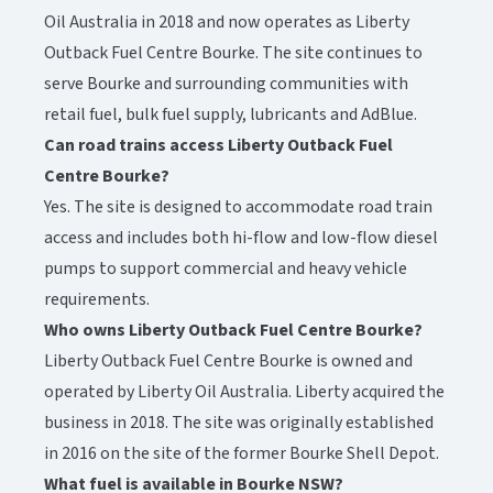
Oil Australia in 2018 and now operates as Liberty
Outback Fuel Centre Bourke. The site continues to
serve Bourke and surrounding communities with
retail fuel, bulk fuel supply, lubricants and AdBlue.​​​​‌ ‍ ​‍​‍‌‍ ‌ ​‍‌‍‍‌‌‍‌ ‌‍‍‌‌‍ ‍​‍​‍​ ‍‍​‍​‍‌ ​ ‌‍​‌‌‍ ‍‌‍‍‌‌ ‌​‌ ‍‌​‍ ‍‌‍‍‌‌‍ ​‍​‍​‍ ​​‍​‍‌‍‍​‌ ​‍‌‍‌‌‌‍‌‍​‍​‍​ ‍‍​‍​‍‌‍‍​‌ ‌​‌ ‌​‌ ​​‌ ​ ​ ‍‍​‍ ​‍ ‌‍ ​‌‍‍‌‌‍​‍‌‍‌‌‌ ​‍‌ ‌​‌ ‍‌​‍ ‌‌ ​ ‌ ‌​‌ ‌‌‌‍‌​‌‍‍‌‌‍ ​‍ ‍‌ ‌‍‌‍‌‌‌ ​‍‌‍​ ‌‍‌‌‌‍ ​​‍ ‍‌‍​‌‌ ​​‌ ​​​‍ ‌‍‍‌‌‍ ‍‌ ‌​‌‍‌‌‌‍ ‍‌ ‌​​‍ ‌‍‌‌‌‍‌​‌‍‍‌‌ ‌​​‍ ‌‍ ‌‌‍ ‌‍‌​‌‍‌‌​ ‌‌ ​​‌ ​‍‌‍‌‌‌ ​ ‌‍‌‌‌‍ ‍‌ ‌​‌‍​‌‌ ‌​‌‍‍‌‌‍ ‌‍ ‍​ ‍ ‌‍‍‌‌‍‌​​ ‌‌‍​‌​ ‍​‌‍​‍‌‍‌‌‌‍​‌​ ​‍‌‍​ ​ ‍‌​‍ ‌‌‍‌​​ ‌‌​ ‌‌​ ‌​​‍ ‌​ ‌​​ ‌‍​ ‍​‌‍‌‍​‍ ‌‌‍​‌‌‍​‌​ ‌‍​ ‍​​‍ ‌​ ‌‍‌‍​ ‌‍‌‌​ ​ ​ ‌‌​ ‌‌‌‍​‍‌‍​‍​ ‌​​ ‌‍‌‍​‌‌‍​‌​ ‍ ‌ ‌​‌ ‍‌‌ ​​‌‍‌‌​ ‌‌‍​‌‌ ​‍‌ ‌​‌‍‍‌‌‍​ ‌‍ ​‌‍‌‌​ ‍ ‌ ​​‌‍​‌‌ ‌​‌‍‍​​ ‌‌‍​ ‌‍ ‌‍ ‍‌ ‌​‌‍‌‌‌‍ ‍‌ ‌​‌​ ‌‌‍​‌‌ ‌​‌ ​‍‌‍‍‌‌ ‍​​‍‌‌​ ‌‌‌​​‍‌‌ ‌‍‍ ‌‍‌‌‌ ‍‌​‍‌‌​ ​ ‌​‌​​‍‌‌​ ​ ‌​‌​​‍‌‌​ ​‍​ ​‍​ ‌‍​ ​​​ ‌‌‌‍‌‍​ ​​‌‍​‌‌‍​‌​ ‌‌‌‍​‌​ ​ ​ ‌​​ ​‌​‍‌‌​ ​‍​ ​‍​‍‌‌​ ‌‌‌​‌​​‍ ‍‌‍​ ‌‍ ‌‍ ‍‌ ‌​‌‍‌‌‌‍ ‍‌ ‌​​‍‌‌​ ‌‌‌​​‍‌‌ ‌‍‍ ‌‍‌‌‌ ‍‌​‍‌‌​ ​ ‌​‌​​‍‌‌​ ​ ‌​‌​​‍‌‌​ ​‍​ ​‍‌‍‌‌‌‍‌‍‌‍‌‍​ ‌‍‌‍‌‌‌‍‌‌​ ‌ ​ ​​‌‍​ ​ ​ ‌‍‌​​ ‍‌​‍‌‌​ ​‍​ ​‍​‍‌‌​ ‌‌‌​‌​​‍ ‍‌‍​ ‌‍‍​‌‍‍‌‌‍ ​‌‍‌​‌ ​‍‌‍‌‌‌‍ ‍​‍‌‌​ ‌‌‌​​‍‌‌ ‌‍‍ ‌‍‌‌‌ ‍‌​‍‌‌​ ​ ‌​‌​​‍‌‌​ ​ ‌​‌​​‍‌‌​ ​‍​ ​‍‌‍​‍​ ‍​​ ‌‌‌‍​ ​ ​ ​ ​‍‌‍​‌‌‍​‍‌‍‌‍​ ‍​‌‍‌‌​ ‍​​‍‌‌​ ​‍​ ​‍​‍‌‌​ ‌‌‌​‌​​‍ ‍‌ ‌​‌‍‌‌‌ ‍​‌ ‌​​ ‌‍​‍‌‍​‌‌ ​ ‌‍‌‌‌‌‌‌‌ ​‍‌‍ ​​ ‌‌‍‍​‌ ‌​‌ ‌​‌ ​​‌ ​ ​‍‌‌​ ​ ‌​​‌​‍‌‌​ ​‍‌​‌‍​‍‌‌​ ​‍‌​‌‍‌‍ ​‌‍‍‌‌‍​‍‌‍‌‌‌ ​‍‌ ‌​‌ ‍‌​‍ ‌‌ ​ ‌ ‌​‌ ‌‌‌‍‌​‌‍‍‌‌‍ ​‍ ‍‌ ‌‍‌‍‌‌‌ ​‍‌‍​ ‌‍‌‌‌‍ ​​‍ ‍‌‍​‌‌ ​​‌ ​​​‍‌‍‌‍‍‌‌‍‌​​ ‌‌‍​‌​ ‍​‌‍​‍‌‍‌‌‌‍​‌​ ​‍‌‍​ ​ ‍‌​‍ ‌‌‍‌​​ ‌‌​ ‌‌​ ‌​​‍ ‌​ ‌​​ ‌‍​ ‍​‌‍‌‍​‍ ‌‌‍​‌‌‍​‌​ ‌‍​ ‍​​‍ ‌​ ‌‍‌‍​ ‌‍‌‌​ ​ ​ ‌‌​ ‌‌‌‍​‍‌‍​‍​ ‌​​ ‌‍‌‍​‌‌‍​‌​‍‌‍‌ ‌​‌ ‍‌‌ ​​‌‍‌‌​ ‌‌‍​‌‌ ​‍‌ ‌​‌‍‍‌‌‍​ ‌‍ ​‌‍‌‌​‍‌‍‌ ​​‌‍​‌‌ ‌​‌‍‍​​ ‌‌‍​ ‌‍ ‌‍ ‍‌ ‌​‌‍‌‌‌‍ ‍‌ ‌​‌​ ‌‌‍​‌‌ ‌​‌ ​‍‌‍‍‌‌ ‍​​‍‌‌​ ‌‌‌​​‍‌‌ ‌‍‍ ‌‍‌‌‌ ‍‌​‍‌‌​ ​ ‌​‌​​‍‌‌​ ​ ‌​‌​​‍‌‌​ ​‍​ ​‍​ ‌‍​ ​​​ ‌‌‌‍‌‍​ ​​‌‍​‌‌‍​‌​ ‌‌‌‍​‌​ ​ ​ ‌​​ ​‌​‍‌‌​ ​‍​ ​‍​‍‌‌​ ‌‌‌​‌​​‍ ‍‌‍​ ‌‍ ‌‍ ‍‌ ‌​‌‍‌‌‌‍ ‍‌ ‌​​‍‌‌​ ‌‌‌​​‍‌‌ ‌‍‍ ‌‍‌‌‌ ‍‌​‍‌‌​ ​ ‌​‌​​‍‌‌​ ​ ‌​‌​​‍‌‌​ ​‍​ ​‍‌‍‌‌‌‍‌‍‌‍‌‍​ ‌‍‌‍‌‌‌‍‌‌​ ‌ ​ ​​‌‍​ ​ ​ ‌‍‌​​ ‍‌​‍‌‌​ ​‍​ ​‍​‍‌‌​ ‌‌‌​‌​​‍ ‍‌‍​ ‌‍‍​‌‍‍‌‌‍ ​‌‍‌​‌ ​‍‌‍‌‌‌‍ ‍​‍‌‌​ ‌‌‌​​‍‌‌ ‌‍‍ ‌‍‌‌‌ ‍‌​‍‌‌​ ​ ‌​‌​​‍‌‌​ ​ ‌​‌​​‍‌‌​ ​‍​ ​‍‌‍​‍​ ‍​​ ‌‌‌‍​ ​ ​ ​ ​‍‌‍​‌‌‍​‍‌‍‌‍​ ‍​‌‍‌‌​ ‍​​‍‌‌​ ​‍​ ​‍​‍‌‌​ ‌‌‌​‌​​‍ ‍‌ ‌​‌‍‌‌‌ ‍​‌ ‌​​‍‌‍‌ ​​‌‍‌‌‌ ​‍‌ ​ ‌ ​​‌‍‌‌‌‍​ ‌ ‌​‌‍‍‌‌ ‌‍‌‍‌‌​ ‌‌ ​​‌ ‌‌‌‍​‍‌‍ ​‌‍‍‌‌ ​ ‌‍‍​‌‍‌‌‌‍‌​​‍​‍‌ ‌
Can road trains access Liberty Outback Fuel
Centre Bourke?​​​​‌ ‍ ​‍​‍‌‍ ‌ ​‍‌‍‍‌‌‍‌ ‌‍‍‌‌‍ ‍​‍​‍​ ‍‍​‍​‍‌ ​ ‌‍​‌‌‍ ‍‌‍‍‌‌ ‌​‌ ‍‌​‍ ‍‌‍‍‌‌‍ ​‍​‍​‍ ​​‍​‍‌‍‍​‌ ​‍‌‍‌‌‌‍‌‍​‍​‍​ ‍‍​‍​‍‌‍‍​‌ ‌​‌ ‌​‌ ​​‌ ​ ​ ‍‍​‍ ​‍ ‌‍ ​‌‍‍‌‌‍​‍‌‍‌‌‌ ​‍‌ ‌​‌ ‍‌​‍ ‌‌ ​ ‌ ‌​‌ ‌‌‌‍‌​‌‍‍‌‌‍ ​‍ ‍‌ ‌‍‌‍‌‌‌ ​‍‌‍​ ‌‍‌‌‌‍ ​​‍ ‍‌‍​‌‌ ​​‌ ​​​‍ ‌‍‍‌‌‍ ‍‌ ‌​‌‍‌‌‌‍ ‍‌ ‌​​‍ ‌‍‌‌‌‍‌​‌‍‍‌‌ ‌​​‍ ‌‍ ‌‌‍ ‌‍‌​‌‍‌‌​ ‌‌ ​​‌ ​‍‌‍‌‌‌ ​ ‌‍‌‌‌‍ ‍‌ ‌​‌‍​‌‌ ‌​‌‍‍‌‌‍ ‌‍ ‍​ ‍ ‌‍‍‌‌‍‌​​ ‌‌‍​‌​ ‍​‌‍​‍‌‍‌‌‌‍​‌​ ​‍‌‍​ ​ ‍‌​‍ ‌‌‍‌​​ ‌‌​ ‌‌​ ‌​​‍ ‌​ ‌​​ ‌‍​ ‍​‌‍‌‍​‍ ‌‌‍​‌‌‍​‌​ ‌‍​ ‍​​‍ ‌​ ‌‍‌‍​ ‌‍‌‌​ ​ ​ ‌‌​ ‌‌‌‍​‍‌‍​‍​ ‌​​ ‌‍‌‍​‌‌‍​‌​ ‍ ‌ ‌​‌ ‍‌‌ ​​‌‍‌‌​ ‌‌‍​‌‌ ​‍‌ ‌​‌‍‍‌‌‍​ ‌‍ ​‌‍‌‌​ ‍ ‌ ​​‌‍​‌‌ ‌​‌‍‍​​ ‌‌‍​ ‌‍ ‌‍ ‍‌ ‌​‌‍‌‌‌‍ ‍‌ ‌​‌​ ‌‌‍​‌‌ ‌​‌ ​‍‌‍‍‌‌ ‍​​‍‌‌​ ‌‌‌​​‍‌‌ ‌‍‍ ‌‍‌‌‌ ‍‌​‍‌‌​ ​ ‌​‌​​‍‌‌​ ​ ‌​‌​​‍‌‌​ ​‍​ ​‍​ ‌‍​ ​​​ ‌‌‌‍‌‍​ ​​‌‍​‌‌‍​‌​ ‌‌‌‍​‌​ ​ ​ ‌​​ ​‌​‍‌‌​ ​‍​ ​‍​‍‌‌​ ‌‌‌​‌​​‍ ‍‌‍​ ‌‍ ‌‍ ‍‌ ‌​‌‍‌‌‌‍ ‍‌ ‌​​‍‌‌​ ‌‌‌​​‍‌‌ ‌‍‍ ‌‍‌‌‌ ‍‌​‍‌‌​ ​ ‌​‌​​‍‌‌​ ​ ‌​‌​​‍‌‌​ ​‍​ ​‍​ ‍​​ ‌‍​ ​‌​ ‍​​ ‌​‌‍‌​​ ‌‍​ ‌​​ ‌‌​ ‍‌​ ‌‌​ ​‌​‍‌‌​ ​‍​ ​‍​‍‌‌​ ‌‌‌​‌​​‍ ‍‌‍​ ‌‍‍​‌‍‍‌‌‍ ​‌‍‌​‌ ​‍‌‍‌‌‌‍ ‍​‍‌‌​ ‌‌‌​​‍‌‌ ‌‍‍ ‌‍‌‌‌ ‍‌​‍‌‌​ ​ ‌​‌​​‍‌‌​ ​ ‌​‌​​‍‌‌​ ​‍​ ​‍‌‍‌‍​ ‌​​ ‌‍​ ​​​ ‍‌​ ‌‌​ ‌ ‌‍​ ​ ‌‌​ ‌‍​ ​‍​ ​ ​‍‌‌​ ​‍​ ​‍​‍‌‌​ ‌‌‌​‌​​‍ ‍‌ ‌​‌‍‌‌‌ ‍​‌ ‌​​ ‌‍​‍‌‍​‌‌ ​ ‌‍‌‌‌‌‌‌‌ ​‍‌‍ ​​ ‌‌‍‍​‌ ‌​‌ ‌​‌ ​​‌ ​ ​‍‌‌​ ​ ‌​​‌​‍‌‌​ ​‍‌​‌‍​‍‌‌​ ​‍‌​‌‍‌‍ ​‌‍‍‌‌‍​‍‌‍‌‌‌ ​‍‌ ‌​‌ ‍‌​‍ ‌‌ ​ ‌ ‌​‌ ‌‌‌‍‌​‌‍‍‌‌‍ ​‍ ‍‌ ‌‍‌‍‌‌‌ ​‍‌‍​ ‌‍‌‌‌‍ ​​‍ ‍‌‍​‌‌ ​​‌ ​​​‍‌‍‌‍‍‌‌‍‌​​ ‌‌‍​‌​ ‍​‌‍​‍‌‍‌‌‌‍​‌​ ​‍‌‍​ ​ ‍‌​‍ ‌‌‍‌​​ ‌‌​ ‌‌​ ‌​​‍ ‌​ ‌​​ ‌‍​ ‍​‌‍‌‍​‍ ‌‌‍​‌‌‍​‌​ ‌‍​ ‍​​‍ ‌​ ‌‍‌‍​ ‌‍‌‌​ ​ ​ ‌‌​ ‌‌‌‍​‍‌‍​‍​ ‌​​ ‌‍‌‍​‌‌‍​‌​‍‌‍‌ ‌​‌ ‍‌‌ ​​‌‍‌‌​ ‌‌‍​‌‌ ​‍‌ ‌​‌‍‍‌‌‍​ ‌‍ ​‌‍‌‌​‍‌‍‌ ​​‌‍​‌‌ ‌​‌‍‍​​ ‌‌‍​ ‌‍ ‌‍ ‍‌ ‌​‌‍‌‌‌‍ ‍‌ ‌​‌​ ‌‌‍​‌‌ ‌​‌ ​‍‌‍‍‌‌ ‍​​‍‌‌​ ‌‌‌​​‍‌‌ ‌‍‍ ‌‍‌‌‌ ‍‌​‍‌‌​ ​ ‌​‌​​‍‌‌​ ​ ‌​‌​​‍‌‌​ ​‍​ ​‍​ ‌‍​ ​​​ ‌‌‌‍‌‍​ ​​‌‍​‌‌‍​‌​ ‌‌‌‍​‌​ ​ ​ ‌​​ ​‌​‍‌‌​ ​‍​ ​‍​‍‌‌​ ‌‌‌​‌​​‍ ‍‌‍​ ‌‍ ‌‍ ‍‌ ‌​‌‍‌‌‌‍ ‍‌ ‌​​‍‌‌​ ‌‌‌​​‍‌‌ ‌‍‍ ‌‍‌‌‌ ‍‌​‍‌‌​ ​ ‌​‌​​‍‌‌​ ​ ‌​‌​​‍‌‌​ ​‍​ ​‍​ ‍​​ ‌‍​ ​‌​ ‍​​ ‌​‌‍‌​​ ‌‍​ ‌​​ ‌‌​ ‍‌​ ‌‌​ ​‌​‍‌‌​ ​‍​ ​‍​‍‌‌​ ‌‌‌​‌​​‍ ‍‌‍​ ‌‍‍​‌‍‍‌‌‍ ​‌‍‌​‌ ​‍‌‍‌‌‌‍ ‍​‍‌‌​ ‌‌‌​​‍‌‌ ‌‍‍ ‌‍‌‌‌ ‍‌​‍‌‌​ ​ ‌​‌​​‍‌‌​ ​ ‌​‌​​‍‌‌​ ​‍​ ​‍‌‍‌‍​ ‌​​ ‌‍​ ​​​ ‍‌​ ‌‌​ ‌ ‌‍​ ​ ‌‌​ ‌‍​ ​‍​ ​ ​‍‌‌​ ​‍​ ​‍​‍‌‌​ ‌‌‌​‌​​‍ ‍‌ ‌​‌‍‌‌‌ ‍​‌ ‌​​‍‌‍‌ ​​‌‍‌‌‌ ​‍‌ ​ ‌ ​​‌‍‌‌‌‍​ ‌ ‌​‌‍‍‌‌ ‌‍‌‍‌‌​ ‌‌ ​​‌ ‌‌‌‍​‍‌‍ ​‌‍‍‌‌ ​ ‌‍‍​‌‍‌‌‌‍‌​​‍​‍‌ ‌
Yes. The site is designed to accommodate road train
access and includes both hi-flow and low-flow diesel
pumps to support commercial and heavy vehicle
requirements.​​​​‌ ‍ ​‍​‍‌‍ ‌ ​‍‌‍‍‌‌‍‌ ‌‍‍‌‌‍ ‍​‍​‍​ ‍‍​‍​‍‌ ​ ‌‍​‌‌‍ ‍‌‍‍‌‌ ‌​‌ ‍‌​‍ ‍‌‍‍‌‌‍ ​‍​‍​‍ ​​‍​‍‌‍‍​‌ ​‍‌‍‌‌‌‍‌‍​‍​‍​ ‍‍​‍​‍‌‍‍​‌ ‌​‌ ‌​‌ ​​‌ ​ ​ ‍‍​‍ ​‍ ‌‍ ​‌‍‍‌‌‍​‍‌‍‌‌‌ ​‍‌ ‌​‌ ‍‌​‍ ‌‌ ​ ‌ ‌​‌ ‌‌‌‍‌​‌‍‍‌‌‍ ​‍ ‍‌ ‌‍‌‍‌‌‌ ​‍‌‍​ ‌‍‌‌‌‍ ​​‍ ‍‌‍​‌‌ ​​‌ ​​​‍ ‌‍‍‌‌‍ ‍‌ ‌​‌‍‌‌‌‍ ‍‌ ‌​​‍ ‌‍‌‌‌‍‌​‌‍‍‌‌ ‌​​‍ ‌‍ ‌‌‍ ‌‍‌​‌‍‌‌​ ‌‌ ​​‌ ​‍‌‍‌‌‌ ​ ‌‍‌‌‌‍ ‍‌ ‌​‌‍​‌‌ ‌​‌‍‍‌‌‍ ‌‍ ‍​ ‍ ‌‍‍‌‌‍‌​​ ‌‌‍​‌​ ‍​‌‍​‍‌‍‌‌‌‍​‌​ ​‍‌‍​ ​ ‍‌​‍ ‌‌‍‌​​ ‌‌​ ‌‌​ ‌​​‍ ‌​ ‌​​ ‌‍​ ‍​‌‍‌‍​‍ ‌‌‍​‌‌‍​‌​ ‌‍​ ‍​​‍ ‌​ ‌‍‌‍​ ‌‍‌‌​ ​ ​ ‌‌​ ‌‌‌‍​‍‌‍​‍​ ‌​​ ‌‍‌‍​‌‌‍​‌​ ‍ ‌ ‌​‌ ‍‌‌ ​​‌‍‌‌​ ‌‌‍​‌‌ ​‍‌ ‌​‌‍‍‌‌‍​ ‌‍ ​‌‍‌‌​ ‍ ‌ ​​‌‍​‌‌ ‌​‌‍‍​​ ‌‌‍​ ‌‍ ‌‍ ‍‌ ‌​‌‍‌‌‌‍ ‍‌ ‌​‌​ ‌‌‍​‌‌ ‌​‌ ​‍‌‍‍‌‌ ‍​​‍‌‌​ ‌‌‌​​‍‌‌ ‌‍‍ ‌‍‌‌‌ ‍‌​‍‌‌​ ​ ‌​‌​​‍‌‌​ ​ ‌​‌​​‍‌‌​ ​‍​ ​‍​ ‌‍​ ​​​ ‌‌‌‍‌‍​ ​​‌‍​‌‌‍​‌​ ‌‌‌‍​‌​ ​ ​ ‌​​ ​‌​‍‌‌​ ​‍​ ​‍​‍‌‌​ ‌‌‌​‌​​‍ ‍‌‍​ ‌‍ ‌‍ ‍‌ ‌​‌‍‌‌‌‍ ‍‌ ‌​​‍‌‌​ ‌‌‌​​‍‌‌ ‌‍‍ ‌‍‌‌‌ ‍‌​‍‌‌​ ​ ‌​‌​​‍‌‌​ ​ ‌​‌​​‍‌‌​ ​‍​ ​‍​ ​‌‌‍‌‍‌‍‌‍‌‍​ ‌‍‌‌​ ​ ‌‍​‌‌‍​ ​ ‌‍​ ‌​​ ​‌​ ​​​‍‌‌​ ​‍​ ​‍​‍‌‌​ ‌‌‌​‌​​‍ ‍‌‍​ ‌‍‍​‌‍‍‌‌‍ ​‌‍‌​‌ ​‍‌‍‌‌‌‍ ‍​‍‌‌​ ‌‌‌​​‍‌‌ ‌‍‍ ‌‍‌‌‌ ‍‌​‍‌‌​ ​ ‌​‌​​‍‌‌​ ​ ‌​‌​​‍‌‌​ ​‍​ ​‍‌‍​‌​ ‌​‌‍‌‍​ ‌​‌‍​‌​ ​​‌‍​ ​ ‌​‌‍‌​‌‍​‌‌‍‌‌​ ​‌​‍‌‌​ ​‍​ ​‍​‍‌‌​ ‌‌‌​‌​​‍ ‍‌ ‌​‌‍‌‌‌ ‍​‌ ‌​​ ‌‍​‍‌‍​‌‌ ​ ‌‍‌‌‌‌‌‌‌ ​‍‌‍ ​​ ‌‌‍‍​‌ ‌​‌ ‌​‌ ​​‌ ​ ​‍‌‌​ ​ ‌​​‌​‍‌‌​ ​‍‌​‌‍​‍‌‌​ ​‍‌​‌‍‌‍ ​‌‍‍‌‌‍​‍‌‍‌‌‌ ​‍‌ ‌​‌ ‍‌​‍ ‌‌ ​ ‌ ‌​‌ ‌‌‌‍‌​‌‍‍‌‌‍ ​‍ ‍‌ ‌‍‌‍‌‌‌ ​‍‌‍​ ‌‍‌‌‌‍ ​​‍ ‍‌‍​‌‌ ​​‌ ​​​‍‌‍‌‍‍‌‌‍‌​​ ‌‌‍​‌​ ‍​‌‍​‍‌‍‌‌‌‍​‌​ ​‍‌‍​ ​ ‍‌​‍ ‌‌‍‌​​ ‌‌​ ‌‌​ ‌​​‍ ‌​ ‌​​ ‌‍​ ‍​‌‍‌‍​‍ ‌‌‍​‌‌‍​‌​ ‌‍​ ‍​​‍ ‌​ ‌‍‌‍​ ‌‍‌‌​ ​ ​ ‌‌​ ‌‌‌‍​‍‌‍​‍​ ‌​​ ‌‍‌‍​‌‌‍​‌​‍‌‍‌ ‌​‌ ‍‌‌ ​​‌‍‌‌​ ‌‌‍​‌‌ ​‍‌ ‌​‌‍‍‌‌‍​ ‌‍ ​‌‍‌‌​‍‌‍‌ ​​‌‍​‌‌ ‌​‌‍‍​​ ‌‌‍​ ‌‍ ‌‍ ‍‌ ‌​‌‍‌‌‌‍ ‍‌ ‌​‌​ ‌‌‍​‌‌ ‌​‌ ​‍‌‍‍‌‌ ‍​​‍‌‌​ ‌‌‌​​‍‌‌ ‌‍‍ ‌‍‌‌‌ ‍‌​‍‌‌​ ​ ‌​‌​​‍‌‌​ ​ ‌​‌​​‍‌‌​ ​‍​ ​‍​ ‌‍​ ​​​ ‌‌‌‍‌‍​ ​​‌‍​‌‌‍​‌​ ‌‌‌‍​‌​ ​ ​ ‌​​ ​‌​‍‌‌​ ​‍​ ​‍​‍‌‌​ ‌‌‌​‌​​‍ ‍‌‍​ ‌‍ ‌‍ ‍‌ ‌​‌‍‌‌‌‍ ‍‌ ‌​​‍‌‌​ ‌‌‌​​‍‌‌ ‌‍‍ ‌‍‌‌‌ ‍‌​‍‌‌​ ​ ‌​‌​​‍‌‌​ ​ ‌​‌​​‍‌‌​ ​‍​ ​‍​ ​‌‌‍‌‍‌‍‌‍‌‍​ ‌‍‌‌​ ​ ‌‍​‌‌‍​ ​ ‌‍​ ‌​​ ​‌​ ​​​‍‌‌​ ​‍​ ​‍​‍‌‌​ ‌‌‌​‌​​‍ ‍‌‍​ ‌‍‍​‌‍‍‌‌‍ ​‌‍‌​‌ ​‍‌‍‌‌‌‍ ‍​‍‌‌​ ‌‌‌​​‍‌‌ ‌‍‍ ‌‍‌‌‌ ‍‌​‍‌‌​ ​ ‌​‌​​‍‌‌​ ​ ‌​‌​​‍‌‌​ ​‍​ ​‍‌‍​‌​ ‌​‌‍‌‍​ ‌​‌‍​‌​ ​​‌‍​ ​ ‌​‌‍‌​‌‍​‌‌‍‌‌​ ​‌​‍‌‌​ ​‍​ ​‍​‍‌‌​ ‌‌‌​‌​​‍ ‍‌ ‌​‌‍‌‌‌ ‍​‌ ‌​​‍‌‍‌ ​​‌‍‌‌‌ ​‍‌ ​ ‌ ​​‌‍‌‌‌‍​ ‌ ‌​‌‍‍‌‌ ‌‍‌‍‌‌​ ‌‌ ​​‌ ‌‌‌‍​‍‌‍ ​‌‍‍‌‌ ​ ‌‍‍​‌‍‌‌‌‍‌​​‍​‍‌ ‌
Who owns Liberty Outback Fuel Centre Bourke?​​​​‌ ‍ ​‍​‍‌‍ ‌ ​‍‌‍‍‌‌‍‌ ‌‍‍‌‌‍ ‍​‍​‍​ ‍‍​‍​‍‌ ​ ‌‍​‌‌‍ ‍‌‍‍‌‌ ‌​‌ ‍‌​‍ ‍‌‍‍‌‌‍ ​‍​‍​‍ ​​‍​‍‌‍‍​‌ ​‍‌‍‌‌‌‍‌‍​‍​‍​ ‍‍​‍​‍‌‍‍​‌ ‌​‌ ‌​‌ ​​‌ ​ ​ ‍‍​‍ ​‍ ‌‍ ​‌‍‍‌‌‍​‍‌‍‌‌‌ ​‍‌ ‌​‌ ‍‌​‍ ‌‌ ​ ‌ ‌​‌ ‌‌‌‍‌​‌‍‍‌‌‍ ​‍ ‍‌ ‌‍‌‍‌‌‌ ​‍‌‍​ ‌‍‌‌‌‍ ​​‍ ‍‌‍​‌‌ ​​‌ ​​​‍ ‌‍‍‌‌‍ ‍‌ ‌​‌‍‌‌‌‍ ‍‌ ‌​​‍ ‌‍‌‌‌‍‌​‌‍‍‌‌ ‌​​‍ ‌‍ ‌‌‍ ‌‍‌​‌‍‌‌​ ‌‌ ​​‌ ​‍‌‍‌‌‌ ​ ‌‍‌‌‌‍ ‍‌ ‌​‌‍​‌‌ ‌​‌‍‍‌‌‍ ‌‍ ‍​ ‍ ‌‍‍‌‌‍‌​​ ‌‌‍​‌​ ‍​‌‍​‍‌‍‌‌‌‍​‌​ ​‍‌‍​ ​ ‍‌​‍ ‌‌‍‌​​ ‌‌​ ‌‌​ ‌​​‍ ‌​ ‌​​ ‌‍​ ‍​‌‍‌‍​‍ ‌‌‍​‌‌‍​‌​ ‌‍​ ‍​​‍ ‌​ ‌‍‌‍​ ‌‍‌‌​ ​ ​ ‌‌​ ‌‌‌‍​‍‌‍​‍​ ‌​​ ‌‍‌‍​‌‌‍​‌​ ‍ ‌ ‌​‌ ‍‌‌ ​​‌‍‌‌​ ‌‌‍​‌‌ ​‍‌ ‌​‌‍‍‌‌‍​ ‌‍ ​‌‍‌‌​ ‍ ‌ ​​‌‍​‌‌ ‌​‌‍‍​​ ‌‌‍​ ‌‍ ‌‍ ‍‌ ‌​‌‍‌‌‌‍ ‍‌ ‌​‌​ ‌‌‍​‌‌ ‌​‌ ​‍‌‍‍‌‌ ‍​​‍‌‌​ ‌‌‌​​‍‌‌ ‌‍‍ ‌‍‌‌‌ ‍‌​‍‌‌​ ​ ‌​‌​​‍‌‌​ ​ ‌​‌​​‍‌‌​ ​‍​ ​‍​ ‌‍​ ​​​ ‌‌‌‍‌‍​ ​​‌‍​‌‌‍​‌​ ‌‌‌‍​‌​ ​ ​ ‌​​ ​‌​‍‌‌​ ​‍​ ​‍​‍‌‌​ ‌‌‌​‌​​‍ ‍‌‍​ ‌‍ ‌‍ ‍‌ ‌​‌‍‌‌‌‍ ‍‌ ‌​​‍‌‌​ ‌‌‌​​‍‌‌ ‌‍‍ ‌‍‌‌‌ ‍‌​‍‌‌​ ​ ‌​‌​​‍‌‌​ ​ ‌​‌​​‍‌‌​ ​‍​ ​‍‌‍‌‌‌‍​‍‌‍​‌​ ​‌‌‍​‍‌‍‌​‌‍​‌​ ​​‌‍‌​‌‍‌‌‌‍​‍‌‍‌​​‍‌‌​ ​‍​ ​‍​‍‌‌​ ‌‌‌​‌​​‍ ‍‌‍​ ‌‍‍​‌‍‍‌‌‍ ​‌‍‌​‌ ​‍‌‍‌‌‌‍ ‍​‍‌‌​ ‌‌‌​​‍‌‌ ‌‍‍ ‌‍‌‌‌ ‍‌​‍‌‌​ ​ ‌​‌​​‍‌‌​ ​ ‌​‌​​‍‌‌​ ​‍​ ​‍​ ‌‌​ ​‌​ ‍‌​ ​‌​ ‌ ​ ​​​ ​ ​ ‌​‌‍‌‍‌‍‌‍​ ​ ‌‍​‌​‍‌‌​ ​‍​ ​‍​‍‌‌​ ‌‌‌​‌​​‍ ‍‌ ‌​‌‍‌‌‌ ‍​‌ ‌​​ ‌‍​‍‌‍​‌‌ ​ ‌‍‌‌‌‌‌‌‌ ​‍‌‍ ​​ ‌‌‍‍​‌ ‌​‌ ‌​‌ ​​‌ ​ ​‍‌‌​ ​ ‌​​‌​‍‌‌​ ​‍‌​‌‍​‍‌‌​ ​‍‌​‌‍‌‍ ​‌‍‍‌‌‍​‍‌‍‌‌‌ ​‍‌ ‌​‌ ‍‌​‍ ‌‌ ​ ‌ ‌​‌ ‌‌‌‍‌​‌‍‍‌‌‍ ​‍ ‍‌ ‌‍‌‍‌‌‌ ​‍‌‍​ ‌‍‌‌‌‍ ​​‍ ‍‌‍​‌‌ ​​‌ ​​​‍‌‍‌‍‍‌‌‍‌​​ ‌‌‍​‌​ ‍​‌‍​‍‌‍‌‌‌‍​‌​ ​‍‌‍​ ​ ‍‌​‍ ‌‌‍‌​​ ‌‌​ ‌‌​ ‌​​‍ ‌​ ‌​​ ‌‍​ ‍​‌‍‌‍​‍ ‌‌‍​‌‌‍​‌​ ‌‍​ ‍​​‍ ‌​ ‌‍‌‍​ ‌‍‌‌​ ​ ​ ‌‌​ ‌‌‌‍​‍‌‍​‍​ ‌​​ ‌‍‌‍​‌‌‍​‌​‍‌‍‌ ‌​‌ ‍‌‌ ​​‌‍‌‌​ ‌‌‍​‌‌ ​‍‌ ‌​‌‍‍‌‌‍​ ‌‍ ​‌‍‌‌​‍‌‍‌ ​​‌‍​‌‌ ‌​‌‍‍​​ ‌‌‍​ ‌‍ ‌‍ ‍‌ ‌​‌‍‌‌‌‍ ‍‌ ‌​‌​ ‌‌‍​‌‌ ‌​‌ ​‍‌‍‍‌‌ ‍​​‍‌‌​ ‌‌‌​​‍‌‌ ‌‍‍ ‌‍‌‌‌ ‍‌​‍‌‌​ ​ ‌​‌​​‍‌‌​ ​ ‌​‌​​‍‌‌​ ​‍​ ​‍​ ‌‍​ ​​​ ‌‌‌‍‌‍​ ​​‌‍​‌‌‍​‌​ ‌‌‌‍​‌​ ​ ​ ‌​​ ​‌​‍‌‌​ ​‍​ ​‍​‍‌‌​ ‌‌‌​‌​​‍ ‍‌‍​ ‌‍ ‌‍ ‍‌ ‌​‌‍‌‌‌‍ ‍‌ ‌​​‍‌‌​ ‌‌‌​​‍‌‌ ‌‍‍ ‌‍‌‌‌ ‍‌​‍‌‌​ ​ ‌​‌​​‍‌‌​ ​ ‌​‌​​‍‌‌​ ​‍​ ​‍‌‍‌‌‌‍​‍‌‍​‌​ ​‌‌‍​‍‌‍‌​‌‍​‌​ ​​‌‍‌​‌‍‌‌‌‍​‍‌‍‌​​‍‌‌​ ​‍​ ​‍​‍‌‌​ ‌‌‌​‌​​‍ ‍‌‍​ ‌‍‍​‌‍‍‌‌‍ ​‌‍‌​‌ ​‍‌‍‌‌‌‍ ‍​‍‌‌​ ‌‌‌​​‍‌‌ ‌‍‍ ‌‍‌‌‌ ‍‌​‍‌‌​ ​ ‌​‌​​‍‌‌​ ​ ‌​‌​​‍‌‌​ ​‍​ ​‍​ ‌‌​ ​‌​ ‍‌​ ​‌​ ‌ ​ ​​​ ​ ​ ‌​‌‍‌‍‌‍‌‍​ ​ ‌‍​‌​‍‌‌​ ​‍​ ​‍​‍‌‌​ ‌‌‌​‌​​‍ ‍‌ ‌​‌‍‌‌‌ ‍​‌ ‌​​‍‌‍‌ ​​‌‍‌‌‌ ​‍‌ ​ ‌ ​​‌‍‌‌‌‍​ ‌ ‌​‌‍‍‌‌ ‌‍‌‍‌‌​ ‌‌ ​​‌ ‌‌‌‍​‍‌‍ ​‌‍‍‌‌ ​ ‌‍‍​‌‍‌‌‌‍‌​​‍​‍‌ ‌
Liberty Outback Fuel Centre Bourke is owned and
operated by Liberty Oil Australia. Liberty acquired the
business in 2018. The site was originally established
in 2016 on the site of the former Bourke Shell Depot.​​​​‌ ‍ ​‍​‍‌‍ ‌ ​‍‌‍‍‌‌‍‌ ‌‍‍‌‌‍ ‍​‍​‍​ ‍‍​‍​‍‌ ​ ‌‍​‌‌‍ ‍‌‍‍‌‌ ‌​‌ ‍‌​‍ ‍‌‍‍‌‌‍ ​‍​‍​‍ ​​‍​‍‌‍‍​‌ ​‍‌‍‌‌‌‍‌‍​‍​‍​ ‍‍​‍​‍‌‍‍​‌ ‌​‌ ‌​‌ ​​‌ ​ ​ ‍‍​‍ ​‍ ‌‍ ​‌‍‍‌‌‍​‍‌‍‌‌‌ ​‍‌ ‌​‌ ‍‌​‍ ‌‌ ​ ‌ ‌​‌ ‌‌‌‍‌​‌‍‍‌‌‍ ​‍ ‍‌ ‌‍‌‍‌‌‌ ​‍‌‍​ ‌‍‌‌‌‍ ​​‍ ‍‌‍​‌‌ ​​‌ ​​​‍ ‌‍‍‌‌‍ ‍‌ ‌​‌‍‌‌‌‍ ‍‌ ‌​​‍ ‌‍‌‌‌‍‌​‌‍‍‌‌ ‌​​‍ ‌‍ ‌‌‍ ‌‍‌​‌‍‌‌​ ‌‌ ​​‌ ​‍‌‍‌‌‌ ​ ‌‍‌‌‌‍ ‍‌ ‌​‌‍​‌‌ ‌​‌‍‍‌‌‍ ‌‍ ‍​ ‍ ‌‍‍‌‌‍‌​​ ‌‌‍​‌​ ‍​‌‍​‍‌‍‌‌‌‍​‌​ ​‍‌‍​ ​ ‍‌​‍ ‌‌‍‌​​ ‌‌​ ‌‌​ ‌​​‍ ‌​ ‌​​ ‌‍​ ‍​‌‍‌‍​‍ ‌‌‍​‌‌‍​‌​ ‌‍​ ‍​​‍ ‌​ ‌‍‌‍​ ‌‍‌‌​ ​ ​ ‌‌​ ‌‌‌‍​‍‌‍​‍​ ‌​​ ‌‍‌‍​‌‌‍​‌​ ‍ ‌ ‌​‌ ‍‌‌ ​​‌‍‌‌​ ‌‌‍​‌‌ ​‍‌ ‌​‌‍‍‌‌‍​ ‌‍ ​‌‍‌‌​ ‍ ‌ ​​‌‍​‌‌ ‌​‌‍‍​​ ‌‌‍​ ‌‍ ‌‍ ‍‌ ‌​‌‍‌‌‌‍ ‍‌ ‌​‌​ ‌‌‍​‌‌ ‌​‌ ​‍‌‍‍‌‌ ‍​​‍‌‌​ ‌‌‌​​‍‌‌ ‌‍‍ ‌‍‌‌‌ ‍‌​‍‌‌​ ​ ‌​‌​​‍‌‌​ ​ ‌​‌​​‍‌‌​ ​‍​ ​‍​ ‌‍​ ​​​ ‌‌‌‍‌‍​ ​​‌‍​‌‌‍​‌​ ‌‌‌‍​‌​ ​ ​ ‌​​ ​‌​‍‌‌​ ​‍​ ​‍​‍‌‌​ ‌‌‌​‌​​‍ ‍‌‍​ ‌‍ ‌‍ ‍‌ ‌​‌‍‌‌‌‍ ‍‌ ‌​​‍‌‌​ ‌‌‌​​‍‌‌ ‌‍‍ ‌‍‌‌‌ ‍‌​‍‌‌​ ​ ‌​‌​​‍‌‌​ ​ ‌​‌​​‍‌‌​ ​‍​ ​‍​ ​‍​ ​‌​ ‌ ‌‍​ ‌‍​ ‌‍‌​‌‍​‍‌‍‌‌​ ‌​​ ​​​ ​​​ ​​​‍‌‌​ ​‍​ ​‍​‍‌‌​ ‌‌‌​‌​​‍ ‍‌‍​ ‌‍‍​‌‍‍‌‌‍ ​‌‍‌​‌ ​‍‌‍‌‌‌‍ ‍​‍‌‌​ ‌‌‌​​‍‌‌ ‌‍‍ ‌‍‌‌‌ ‍‌​‍‌‌​ ​ ‌​‌​​‍‌‌​ ​ ‌​‌​​‍‌‌​ ​‍​ ​‍‌‍‌‍‌‍​‌​ ​‍​ ​‍‌‍‌​​ ​‌‌‍​ ‌‍​‌‌‍​‍‌‍‌​​ ‍‌​ ​ ​‍‌‌​ ​‍​ ​‍​‍‌‌​ ‌‌‌​‌​​‍ ‍‌ ‌​‌‍‌‌‌ ‍​‌ ‌​​ ‌‍​‍‌‍​‌‌ ​ ‌‍‌‌‌‌‌‌‌ ​‍‌‍ ​​ ‌‌‍‍​‌ ‌​‌ ‌​‌ ​​‌ ​ ​‍‌‌​ ​ ‌​​‌​‍‌‌​ ​‍‌​‌‍​‍‌‌​ ​‍‌​‌‍‌‍ ​‌‍‍‌‌‍​‍‌‍‌‌‌ ​‍‌ ‌​‌ ‍‌​‍ ‌‌ ​ ‌ ‌​‌ ‌‌‌‍‌​‌‍‍‌‌‍ ​‍ ‍‌ ‌‍‌‍‌‌‌ ​‍‌‍​ ‌‍‌‌‌‍ ​​‍ ‍‌‍​‌‌ ​​‌ ​​​‍‌‍‌‍‍‌‌‍‌​​ ‌‌‍​‌​ ‍​‌‍​‍‌‍‌‌‌‍​‌​ ​‍‌‍​ ​ ‍‌​‍ ‌‌‍‌​​ ‌‌​ ‌‌​ ‌​​‍ ‌​ ‌​​ ‌‍​ ‍​‌‍‌‍​‍ ‌‌‍​‌‌‍​‌​ ‌‍​ ‍​​‍ ‌​ ‌‍‌‍​ ‌‍‌‌​ ​ ​ ‌‌​ ‌‌‌‍​‍‌‍​‍​ ‌​​ ‌‍‌‍​‌‌‍​‌​‍‌‍‌ ‌​‌ ‍‌‌ ​​‌‍‌‌​ ‌‌‍​‌‌ ​‍‌ ‌​‌‍‍‌‌‍​ ‌‍ ​‌‍‌‌​‍‌‍‌ ​​‌‍​‌‌ ‌​‌‍‍​​ ‌‌‍​ ‌‍ ‌‍ ‍‌ ‌​‌‍‌‌‌‍ ‍‌ ‌​‌​ ‌‌‍​‌‌ ‌​‌ ​‍‌‍‍‌‌ ‍​​‍‌‌​ ‌‌‌​​‍‌‌ ‌‍‍ ‌‍‌‌‌ ‍‌​‍‌‌​ ​ ‌​‌​​‍‌‌​ ​ ‌​‌​​‍‌‌​ ​‍​ ​‍​ ‌‍​ ​​​ ‌‌‌‍‌‍​ ​​‌‍​‌‌‍​‌​ ‌‌‌‍​‌​ ​ ​ ‌​​ ​‌​‍‌‌​ ​‍​ ​‍​‍‌‌​ ‌‌‌​‌​​‍ ‍‌‍​ ‌‍ ‌‍ ‍‌ ‌​‌‍‌‌‌‍ ‍‌ ‌​​‍‌‌​ ‌‌‌​​‍‌‌ ‌‍‍ ‌‍‌‌‌ ‍‌​‍‌‌​ ​ ‌​‌​​‍‌‌​ ​ ‌​‌​​‍‌‌​ ​‍​ ​‍​ ​‍​ ​‌​ ‌ ‌‍​ ‌‍​ ‌‍‌​‌‍​‍‌‍‌‌​ ‌​​ ​​​ ​​​ ​​​‍‌‌​ ​‍​ ​‍​‍‌‌​ ‌‌‌​‌​​‍ ‍‌‍​ ‌‍‍​‌‍‍‌‌‍ ​‌‍‌​‌ ​‍‌‍‌‌‌‍ ‍​‍‌‌​ ‌‌‌​​‍‌‌ ‌‍‍ ‌‍‌‌‌ ‍‌​‍‌‌​ ​ ‌​‌​​‍‌‌​ ​ ‌​‌​​‍‌‌​ ​‍​ ​‍‌‍‌‍‌‍​‌​ ​‍​ ​‍‌‍‌​​ ​‌‌‍​ ‌‍​‌‌‍​‍‌‍‌​​ ‍‌​ ​ ​‍‌‌​ ​‍​ ​‍​‍‌‌​ ‌‌‌​‌​​‍ ‍‌ ‌​‌‍‌‌‌ ‍​‌ ‌​​‍‌‍‌ ​​‌‍‌‌‌ ​‍‌ ​ ‌ ​​‌‍‌‌‌‍​ ‌ ‌​‌‍‍‌‌ ‌‍‌‍‌‌​ ‌‌ ​​‌ ‌‌‌‍​‍‌‍ ​‌‍‍‌‌ ​ ‌‍‍​‌‍‌‌‌‍‌​​‍​‍‌ ‌
What fuel is available in Bourke NSW?​​​​‌ ‍ ​‍​‍‌‍ ‌ ​‍‌‍‍‌‌‍‌ ‌‍‍‌‌‍ ‍​‍​‍​ ‍‍​‍​‍‌ ​ ‌‍​‌‌‍ ‍‌‍‍‌‌ ‌​‌ ‍‌​‍ ‍‌‍‍‌‌‍ ​‍​‍​‍ ​​‍​‍‌‍‍​‌ ​‍‌‍‌‌‌‍‌‍​‍​‍​ ‍‍​‍​‍‌‍‍​‌ ‌​‌ ‌​‌ ​​‌ ​ ​ ‍‍​‍ ​‍ ‌‍ ​‌‍‍‌‌‍​‍‌‍‌‌‌ ​‍‌ ‌​‌ ‍‌​‍ ‌‌ ​ ‌ ‌​‌ ‌‌‌‍‌​‌‍‍‌‌‍ ​‍ ‍‌ ‌‍‌‍‌‌‌ ​‍‌‍​ ‌‍‌‌‌‍ ​​‍ ‍‌‍​‌‌ ​​‌ ​​​‍ ‌‍‍‌‌‍ ‍‌ ‌​‌‍‌‌‌‍ ‍‌ ‌​​‍ ‌‍‌‌‌‍‌​‌‍‍‌‌ ‌​​‍ ‌‍ ‌‌‍ ‌‍‌​‌‍‌‌​ ‌‌ ​​‌ ​‍‌‍‌‌‌ ​ ‌‍‌‌‌‍ ‍‌ ‌​‌‍​‌‌ ‌​‌‍‍‌‌‍ ‌‍ ‍​ ‍ ‌‍‍‌‌‍‌​​ ‌‌‍​‌​ ‍​‌‍​‍‌‍‌‌‌‍​‌​ ​‍‌‍​ ​ ‍‌​‍ ‌‌‍‌​​ ‌‌​ ‌‌​ ‌​​‍ ‌​ ‌​​ ‌‍​ ‍​‌‍‌‍​‍ ‌‌‍​‌‌‍​‌​ ‌‍​ ‍​​‍ ‌​ ‌‍‌‍​ ‌‍‌‌​ ​ ​ ‌‌​ ‌‌‌‍​‍‌‍​‍​ ‌​​ ‌‍‌‍​‌‌‍​‌​ ‍ ‌ ‌​‌ ‍‌‌ ​​‌‍‌‌​ ‌‌‍​‌‌ ​‍‌ ‌​‌‍‍‌‌‍​ ‌‍ ​‌‍‌‌​ ‍ ‌ ​​‌‍​‌‌ ‌​‌‍‍​​ ‌‌‍​ ‌‍ ‌‍ ‍‌ ‌​‌‍‌‌‌‍ ‍‌ ‌​‌​ ‌‌‍​‌‌ ‌​‌ ​‍‌‍‍‌‌ ‍​​‍‌‌​ ‌‌‌​​‍‌‌ ‌‍‍ ‌‍‌‌‌ ‍‌​‍‌‌​ ​ ‌​‌​​‍‌‌​ ​ ‌​‌​​‍‌‌​ ​‍​ ​‍​ ‌‍​ ​​​ ‌‌‌‍‌‍​ ​​‌‍​‌‌‍​‌​ ‌‌‌‍​‌​ ​ ​ ‌​​ ​‌​‍‌‌​ ​‍​ ​‍​‍‌‌​ ‌‌‌​‌​​‍ ‍‌‍​ ‌‍ ‌‍ ‍‌ ‌​‌‍‌‌‌‍ ‍‌ ‌​​‍‌‌​ ‌‌‌​​‍‌‌ ‌‍‍ ‌‍‌‌‌ ‍‌​‍‌‌​ ​ ‌​‌​​‍‌‌​ ​ ‌​‌​​‍‌‌​ ​‍​ ​‍​ ‌ ‌‍‌‌​ ‍‌​ ​​​ ‌​​ ​​​ ‌‍​ ‌‍‌‍‌​​ ‌‌​ ​‌​ ​‌​‍‌‌​ ​‍​ ​‍​‍‌‌​ ‌‌‌​‌​​‍ ‍‌‍​ ‌‍‍​‌‍‍‌‌‍ ​‌‍‌​‌ ​‍‌‍‌‌‌‍ ‍​‍‌‌​ ‌‌‌​​‍‌‌ ‌‍‍ ‌‍‌‌‌ ‍‌​‍‌‌​ ​ ‌​‌​​‍‌‌​ ​ ‌​‌​​‍‌‌​ ​‍​ ​‍​ ‌‍​ ‍​​ ​​​ ​ ​ ‍​​ ​‌​ ​‍​ ‍​‌‍​‌​ ​ ​ ‌‌‌‍‌‍​‍‌‌​ ​‍​ ​‍​‍‌‌​ ‌‌‌​‌​​‍ ‍‌ ‌​‌‍‌‌‌ ‍​‌ ‌​​ ‌‍​‍‌‍​‌‌ ​ ‌‍‌‌‌‌‌‌‌ ​‍‌‍ ​​ ‌‌‍‍​‌ ‌​‌ ‌​‌ ​​‌ ​ ​‍‌‌​ ​ ‌​​‌​‍‌‌​ ​‍‌​‌‍​‍‌‌​ ​‍‌​‌‍‌‍ ​‌‍‍‌‌‍​‍‌‍‌‌‌ ​‍‌ ‌​‌ ‍‌​‍ ‌‌ ​ ‌ ‌​‌ ‌‌‌‍‌​‌‍‍‌‌‍ ​‍ ‍‌ ‌‍‌‍‌‌‌ ​‍‌‍​ ‌‍‌‌‌‍ ​​‍ ‍‌‍​‌‌ ​​‌ ​​​‍‌‍‌‍‍‌‌‍‌​​ ‌‌‍​‌​ ‍​‌‍​‍‌‍‌‌‌‍​‌​ ​‍‌‍​ ​ ‍‌​‍ ‌‌‍‌​​ ‌‌​ ‌‌​ ‌​​‍ ‌​ ‌​​ ‌‍​ ‍​‌‍‌‍​‍ ‌‌‍​‌‌‍​‌​ ‌‍​ ‍​​‍ ‌​ ‌‍‌‍​ ‌‍‌‌​ ​ ​ ‌‌​ ‌‌‌‍​‍‌‍​‍​ ‌​​ ‌‍‌‍​‌‌‍​‌​‍‌‍‌ ‌​‌ ‍‌‌ ​​‌‍‌‌​ ‌‌‍​‌‌ ​‍‌ ‌​‌‍‍‌‌‍​ ‌‍ ​‌‍‌‌​‍‌‍‌ ​​‌‍​‌‌ ‌​‌‍‍​​ ‌‌‍​ ‌‍ ‌‍ ‍‌ ‌​‌‍‌‌‌‍ ‍‌ ‌​‌​ ‌‌‍​‌‌ ‌​‌ ​‍‌‍‍‌‌ ‍​​‍‌‌​ ‌‌‌​​‍‌‌ ‌‍‍ ‌‍‌‌‌ ‍‌​‍‌‌​ ​ ‌​‌​​‍‌‌​ ​ ‌​‌​​‍‌‌​ ​‍​ ​‍​ ‌‍​ ​​​ ‌‌‌‍‌‍​ ​​‌‍​‌‌‍​‌​ ‌‌‌‍​‌​ ​ ​ ‌​​ ​‌​‍‌‌​ ​‍​ ​‍​‍‌‌​ ‌‌‌​‌​​‍ ‍‌‍​ ‌‍ ‌‍ ‍‌ ‌​‌‍‌‌‌‍ ‍‌ ‌​​‍‌‌​ ‌‌‌​​‍‌‌ ‌‍‍ ‌‍‌‌‌ ‍‌​‍‌‌​ ​ ‌​‌​​‍‌‌​ ​ ‌​‌​​‍‌‌​ ​‍​ ​‍​ ‌ ‌‍‌‌​ ‍‌​ ​​​ ‌​​ ​​​ ‌‍​ ‌‍‌‍‌​​ ‌‌​ ​‌​ ​‌​‍‌‌​ ​‍​ ​‍​‍‌‌​ ‌‌‌​‌​​‍ ‍‌‍​ ‌‍‍​‌‍‍‌‌‍ ​‌‍‌​‌ ​‍‌‍‌‌‌‍ ‍​‍‌‌​ ‌‌‌​​‍‌‌ ‌‍‍ ‌‍‌‌‌ ‍‌​‍‌‌​ ​ ‌​‌​​‍‌‌​ ​ ‌​‌​​‍‌‌​ ​‍​ ​‍​ ‌‍​ ‍​​ ​​​ ​ ​ ‍​​ ​‌​ ​‍​ ‍​‌‍​‌​ ​ ​ ‌‌‌‍‌‍​‍‌‌​ ​‍​ ​‍​‍‌‌​ ‌‌‌​‌​​‍ ‍‌ ‌​‌‍‌‌‌ ‍​‌ ‌​​‍‌‍‌ ​​‌‍‌‌‌ ​‍‌ ​ ‌ ​​‌‍‌‌‌‍​ ‌ ‌​‌‍‍‌‌ ‌‍‌‍‌‌​ ‌‌ ​​‌ ‌‌‌‍​‍‌‍ ​‌‍‍‌‌ ​ ‌‍‍​‌‍‌‌‌‍‌​​‍​‍‌ ‌