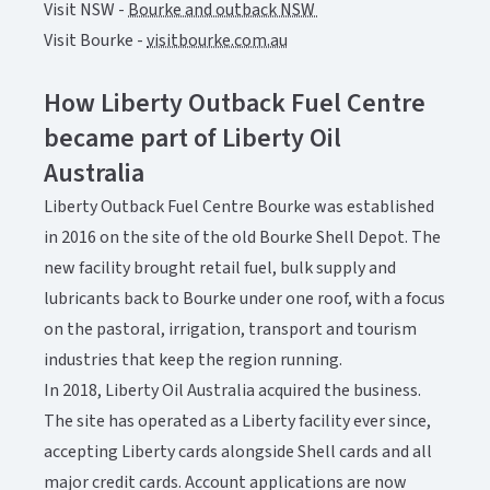
Visit NSW - ​​​​‌ ‍ ​‍​‍‌‍ ‌ ​‍‌‍‍‌‌‍‌ ‌‍‍‌‌‍ ‍​‍​‍​ ‍‍​‍​‍‌ ​ ‌‍​‌‌‍ ‍‌‍‍‌‌ ‌​‌ ‍‌​‍ ‍‌‍‍‌‌‍ ​‍​‍​‍ ​​‍​‍‌‍‍​‌ ​‍‌‍‌‌‌‍‌‍​‍​‍​ ‍‍​‍​‍‌‍‍​‌ ‌​‌ ‌​‌ ​​‌ ​ ​ ‍‍​‍ ​‍ ‌‍ ​‌‍‍‌‌‍​‍‌‍‌‌‌ ​‍‌ ‌​‌ ‍‌​‍ ‌‌ ​ ‌ ‌​‌ ‌‌‌‍‌​‌‍‍‌‌‍ ​‍ ‍‌ ‌‍‌‍‌‌‌ ​‍‌‍​ ‌‍‌‌‌‍ ​​‍ ‍‌‍​‌‌ ​​‌ ​​​‍ ‌‍‍‌‌‍ ‍‌ ‌​‌‍‌‌‌‍ ‍‌ ‌​​‍ ‌‍‌‌‌‍‌​‌‍‍‌‌ ‌​​‍ ‌‍ ‌‌‍ ‌‍‌​‌‍‌‌​ ‌‌ ​​‌ ​‍‌‍‌‌‌ ​ ‌‍‌‌‌‍ ‍‌ ‌​‌‍​‌‌ ‌​‌‍‍‌‌‍ ‌‍ ‍​ ‍ ‌‍‍‌‌‍‌​​ ‌‌‍​‌​ ‍​‌‍​‍‌‍‌‌‌‍​‌​ ​‍‌‍​ ​ ‍‌​‍ ‌‌‍‌​​ ‌‌​ ‌‌​ ‌​​‍ ‌​ ‌​​ ‌‍​ ‍​‌‍‌‍​‍ ‌‌‍​‌‌‍​‌​ ‌‍​ ‍​​‍ ‌​ ‌‍‌‍​ ‌‍‌‌​ ​ ​ ‌‌​ ‌‌‌‍​‍‌‍​‍​ ‌​​ ‌‍‌‍​‌‌‍​‌​ ‍ ‌ ‌​‌ ‍‌‌ ​​‌‍‌‌​ ‌‌‍​‌‌ ​‍‌ ‌​‌‍‍‌‌‍​ ‌‍ ​‌‍‌‌​ ‍ ‌ ​​‌‍​‌‌ ‌​‌‍‍​​ ‌‌‍​ ‌‍ ‌‍ ‍‌ ‌​‌‍‌‌‌‍ ‍‌ ‌​‌​ ‌‌‍​‌‌ ‌​‌ ​‍‌‍‍‌‌ ‍​​‍‌‌​ ‌‌‌​​‍‌‌ ‌‍‍ ‌‍‌‌‌ ‍‌​‍‌‌​ ​ ‌​‌​​‍‌‌​ ​ ‌​‌​​‍‌‌​ ​‍​ ​‍‌‍‌​‌‍​ ​ ​ ​ ​‌​ ‍​‌‍‌‍​ ‌‌‌‍​‌​ ‍​​ ​‍​ ‍‌​ ‌‌​‍‌‌​ ​‍​ ​‍​‍‌‌​ ‌‌‌​‌​​‍ ‍‌‍​ ‌‍ ‌‍ ‍‌ ‌​‌‍‌‌‌‍ ‍‌ ‌​​‍‌‌​ ‌‌‌​​‍‌‌ ‌‍‍ ‌‍‌‌‌ ‍‌​‍‌‌​ ​ ‌​‌​​‍‌‌​ ​ ‌​‌​​‍‌‌​ ​‍​ ​‍​ ‌‍‌‍‌​‌‍‌​‌‍​‌‌‍​‍​ ​ ‌‍​‍​ ‌​​ ​ ​ ‍​​ ‌‍‌‍​‍​‍‌‌​ ​‍​ ​‍​‍‌‌​ ‌‌‌​‌​​‍ ‍‌‍​ ‌‍‍​‌‍‍‌‌‍ ​‌‍‌​‌ ​‍‌‍‌‌‌‍ ‍​‍‌‌​ ‌‌‌​​‍‌‌ ‌‍‍ ‌‍‌‌‌ ‍‌​‍‌‌​ ​ ‌​‌​​‍‌‌​ ​ ‌​‌​​‍‌‌​ ​‍​ ​‍​ ‌‍‌‍‌‍​ ‌‍​ ‌​​ ‌‌‌‍‌‍​ ​ ​ ​​‌‍‌‍‌‍​‌‌‍‌‌‌‍‌‍​‍‌‌​ ​‍​ ​‍​‍‌‌​ ‌‌‌​‌​​‍ ‍‌ ‌​‌‍‌‌‌ ‍​‌ ‌​​ ‌‍​‍‌‍​‌‌ ​ ‌‍‌‌‌‌‌‌‌ ​‍‌‍ ​​ ‌‌‍‍​‌ ‌​‌ ‌​‌ ​​‌ ​ ​‍‌‌​ ​ ‌​​‌​‍‌‌​ ​‍‌​‌‍​‍‌‌​ ​‍‌​‌‍‌‍ ​‌‍‍‌‌‍​‍‌‍‌‌‌ ​‍‌ ‌​‌ ‍‌​‍ ‌‌ ​ ‌ ‌​‌ ‌‌‌‍‌​‌‍‍‌‌‍ ​‍ ‍‌ ‌‍‌‍‌‌‌ ​‍‌‍​ ‌‍‌‌‌‍ ​​‍ ‍‌‍​‌‌ ​​‌ ​​​‍‌‍‌‍‍‌‌‍‌​​ ‌‌‍​‌​ ‍​‌‍​‍‌‍‌‌‌‍​‌​ ​‍‌‍​ ​ ‍‌​‍ ‌‌‍‌​​ ‌‌​ ‌‌​ ‌​​‍ ‌​ ‌​​ ‌‍​ ‍​‌‍‌‍​‍ ‌‌‍​‌‌‍​‌​ ‌‍​ ‍​​‍ ‌​ ‌‍‌‍​ ‌‍‌‌​ ​ ​ ‌‌​ ‌‌‌‍​‍‌‍​‍​ ‌​​ ‌‍‌‍​‌‌‍​‌​‍‌‍‌ ‌​‌ ‍‌‌ ​​‌‍‌‌​ ‌‌‍​‌‌ ​‍‌ ‌​‌‍‍‌‌‍​ ‌‍ ​‌‍‌‌​‍‌‍‌ ​​‌‍​‌‌ ‌​‌‍‍​​ ‌‌‍​ ‌‍ ‌‍ ‍‌ ‌​‌‍‌‌‌‍ ‍‌ ‌​‌​ ‌‌‍​‌‌ ‌​‌ ​‍‌‍‍‌‌ ‍​​‍‌‌​ ‌‌‌​​‍‌‌ ‌‍‍ ‌‍‌‌‌ ‍‌​‍‌‌​ ​ ‌​‌​​‍‌‌​ ​ ‌​‌​​‍‌‌​ ​‍​ ​‍‌‍‌​‌‍​ ​ ​ ​ ​‌​ ‍​‌‍‌‍​ ‌‌‌‍​‌​ ‍​​ ​‍​ ‍‌​ ‌‌​‍‌‌​ ​‍​ ​‍​‍‌‌​ ‌‌‌​‌​​‍ ‍‌‍​ ‌‍ ‌‍ ‍‌ ‌​‌‍‌‌‌‍ ‍‌ ‌​​‍‌‌​ ‌‌‌​​‍‌‌ ‌‍‍ ‌‍‌‌‌ ‍‌​‍‌‌​ ​ ‌​‌​​‍‌‌​ ​ ‌​‌​​‍‌‌​ ​‍​ ​‍​ ‌‍‌‍‌​‌‍‌​‌‍​‌‌‍​‍​ ​ ‌‍​‍​ ‌​​ ​ ​ ‍​​ ‌‍‌‍​‍​‍‌‌​ ​‍​ ​‍​‍‌‌​ ‌‌‌​‌​​‍ ‍‌‍​ ‌‍‍​‌‍‍‌‌‍ ​‌‍‌​‌ ​‍‌‍‌‌‌‍ ‍​‍‌‌​ ‌‌‌​​‍‌‌ ‌‍‍ ‌‍‌‌‌ ‍‌​‍‌‌​ ​ ‌​‌​​‍‌‌​ ​ ‌​‌​​‍‌‌​ ​‍​ ​‍​ ‌‍‌‍‌‍​ ‌‍​ ‌​​ ‌‌‌‍‌‍​ ​ ​ ​​‌‍‌‍‌‍​‌‌‍‌‌‌‍‌‍​‍‌‌​ ​‍​ ​‍​‍‌‌​ ‌‌‌​‌​​‍ ‍‌ ‌​‌‍‌‌‌ ‍​‌ ‌​​‍‌‍‌ ​​‌‍‌‌‌ ​‍‌ ​ ‌ ​​‌‍‌‌‌‍​ ‌ ‌​‌‍‍‌‌ ‌‍‌‍‌‌​ ‌‌ ​​‌ ‌‌‌‍​‍‌‍ ​‌‍‍‌‌ ​ ‌‍‍​‌‍‌‌‌‍‌​​‍​‍‌ ‌
Bourke and outback NSW ​​​​‌ ‍ ​‍​‍‌‍ ‌ ​‍‌‍‍‌‌‍‌ ‌‍‍‌‌‍ ‍​‍​‍​ ‍‍​‍​‍‌ ​ ‌‍​‌‌‍ ‍‌‍‍‌‌ ‌​‌ ‍‌​‍ ‍‌‍‍‌‌‍ ​‍​‍​‍ ​​‍​‍‌‍‍​‌ ​‍‌‍‌‌‌‍‌‍​‍​‍​ ‍‍​‍​‍‌‍‍​‌ ‌​‌ ‌​‌ ​​‌ ​ ​ ‍‍​‍ ​‍ ‌‍ ​‌‍‍‌‌‍​‍‌‍‌‌‌ ​‍‌ ‌​‌ ‍‌​‍ ‌‌ ​ ‌ ‌​‌ ‌‌‌‍‌​‌‍‍‌‌‍ ​‍ ‍‌ ‌‍‌‍‌‌‌ ​‍‌‍​ ‌‍‌‌‌‍ ​​‍ ‍‌‍​‌‌ ​​‌ ​​​‍ ‌‍‍‌‌‍ ‍‌ ‌​‌‍‌‌‌‍ ‍‌ ‌​​‍ ‌‍‌‌‌‍‌​‌‍‍‌‌ ‌​​‍ ‌‍ ‌‌‍ ‌‍‌​‌‍‌‌​ ‌‌ ​​‌ ​‍‌‍‌‌‌ ​ ‌‍‌‌‌‍ ‍‌ ‌​‌‍​‌‌ ‌​‌‍‍‌‌‍ ‌‍ ‍​ ‍ ‌‍‍‌‌‍‌​​ ‌‌‍​‌​ ‍​‌‍​‍‌‍‌‌‌‍​‌​ ​‍‌‍​ ​ ‍‌​‍ ‌‌‍‌​​ ‌‌​ ‌‌​ ‌​​‍ ‌​ ‌​​ ‌‍​ ‍​‌‍‌‍​‍ ‌‌‍​‌‌‍​‌​ ‌‍​ ‍​​‍ ‌​ ‌‍‌‍​ ‌‍‌‌​ ​ ​ ‌‌​ ‌‌‌‍​‍‌‍​‍​ ‌​​ ‌‍‌‍​‌‌‍​‌​ ‍ ‌ ‌​‌ ‍‌‌ ​​‌‍‌‌​ ‌‌‍​‌‌ ​‍‌ ‌​‌‍‍‌‌‍​ ‌‍ ​‌‍‌‌​ ‍ ‌ ​​‌‍​‌‌ ‌​‌‍‍​​ ‌‌‍​ ‌‍ ‌‍ ‍‌ ‌​‌‍‌‌‌‍ ‍‌ ‌​‌​ ‌‌‍​‌‌ ‌​‌ ​‍‌‍‍‌‌ ‍​​‍‌‌​ ‌‌‌​​‍‌‌ ‌‍‍ ‌‍‌‌‌ ‍‌​‍‌‌​ ​ ‌​‌​​‍‌‌​ ​ ‌​‌​​‍‌‌​ ​‍​ ​‍‌‍‌​‌‍​ ​ ​ ​ ​‌​ ‍​‌‍‌‍​ ‌‌‌‍​‌​ ‍​​ ​‍​ ‍‌​ ‌‌​‍‌‌​ ​‍​ ​‍​‍‌‌​ ‌‌‌​‌​​‍ ‍‌‍​ ‌‍ ‌‍ ‍‌ ‌​‌‍‌‌‌‍ ‍‌ ‌​​‍‌‌​ ‌‌‌​​‍‌‌ ‌‍‍ ‌‍‌‌‌ ‍‌​‍‌‌​ ​ ‌​‌​​‍‌‌​ ​ ‌​‌​​‍‌‌​ ​‍​ ​‍​ ‌‍‌‍‌​‌‍‌​‌‍​‌‌‍​‍​ ​ ‌‍​‍​ ‌​​ ​ ​ ‍​​ ‌‍‌‍​‍​‍‌‌​ ​‍​ ​‍​‍‌‌​ ‌‌‌​‌​​‍ ‍‌‍​ ‌‍‍​‌‍‍‌‌‍ ​‌‍‌​‌ ​‍‌‍‌‌‌‍ ‍​‍‌‌​ ‌‌‌​​‍‌‌ ‌‍‍ ‌‍‌‌‌ ‍‌​‍‌‌​ ​ ‌​‌​​‍‌‌​ ​ ‌​‌​​‍‌‌​ ​‍​ ​‍​ ‌​‌‍‌‍​ ‍​‌‍​ ​ ‌‌‌‍‌‌​ ‌‌​ ‍​​ ‍​​ ​‍​ ‌​​ ‌ ​‍‌‌​ ​‍​ ​‍​‍‌‌​ ‌‌‌​‌​​‍ ‍‌ ‌​‌‍‌‌‌ ‍​‌ ‌​​ ‌‍​‍‌‍​‌‌ ​ ‌‍‌‌‌‌‌‌‌ ​‍‌‍ ​​ ‌‌‍‍​‌ ‌​‌ ‌​‌ ​​‌ ​ ​‍‌‌​ ​ ‌​​‌​‍‌‌​ ​‍‌​‌‍​‍‌‌​ ​‍‌​‌‍‌‍ ​‌‍‍‌‌‍​‍‌‍‌‌‌ ​‍‌ ‌​‌ ‍‌​‍ ‌‌ ​ ‌ ‌​‌ ‌‌‌‍‌​‌‍‍‌‌‍ ​‍ ‍‌ ‌‍‌‍‌‌‌ ​‍‌‍​ ‌‍‌‌‌‍ ​​‍ ‍‌‍​‌‌ ​​‌ ​​​‍‌‍‌‍‍‌‌‍‌​​ ‌‌‍​‌​ ‍​‌‍​‍‌‍‌‌‌‍​‌​ ​‍‌‍​ ​ ‍‌​‍ ‌‌‍‌​​ ‌‌​ ‌‌​ ‌​​‍ ‌​ ‌​​ ‌‍​ ‍​‌‍‌‍​‍ ‌‌‍​‌‌‍​‌​ ‌‍​ ‍​​‍ ‌​ ‌‍‌‍​ ‌‍‌‌​ ​ ​ ‌‌​ ‌‌‌‍​‍‌‍​‍​ ‌​​ ‌‍‌‍​‌‌‍​‌​‍‌‍‌ ‌​‌ ‍‌‌ ​​‌‍‌‌​ ‌‌‍​‌‌ ​‍‌ ‌​‌‍‍‌‌‍​ ‌‍ ​‌‍‌‌​‍‌‍‌ ​​‌‍​‌‌ ‌​‌‍‍​​ ‌‌‍​ ‌‍ ‌‍ ‍‌ ‌​‌‍‌‌‌‍ ‍‌ ‌​‌​ ‌‌‍​‌‌ ‌​‌ ​‍‌‍‍‌‌ ‍​​‍‌‌​ ‌‌‌​​‍‌‌ ‌‍‍ ‌‍‌‌‌ ‍‌​‍‌‌​ ​ ‌​‌​​‍‌‌​ ​ ‌​‌​​‍‌‌​ ​‍​ ​‍‌‍‌​‌‍​ ​ ​ ​ ​‌​ ‍​‌‍‌‍​ ‌‌‌‍​‌​ ‍​​ ​‍​ ‍‌​ ‌‌​‍‌‌​ ​‍​ ​‍​‍‌‌​ ‌‌‌​‌​​‍ ‍‌‍​ ‌‍ ‌‍ ‍‌ ‌​‌‍‌‌‌‍ ‍‌ ‌​​‍‌‌​ ‌‌‌​​‍‌‌ ‌‍‍ ‌‍‌‌‌ ‍‌​‍‌‌​ ​ ‌​‌​​‍‌‌​ ​ ‌​‌​​‍‌‌​ ​‍​ ​‍​ ‌‍‌‍‌​‌‍‌​‌‍​‌‌‍​‍​ ​ ‌‍​‍​ ‌​​ ​ ​ ‍​​ ‌‍‌‍​‍​‍‌‌​ ​‍​ ​‍​‍‌‌​ ‌‌‌​‌​​‍ ‍‌‍​ ‌‍‍​‌‍‍‌‌‍ ​‌‍‌​‌ ​‍‌‍‌‌‌‍ ‍​‍‌‌​ ‌‌‌​​‍‌‌ ‌‍‍ ‌‍‌‌‌ ‍‌​‍‌‌​ ​ ‌​‌​​‍‌‌​ ​ ‌​‌​​‍‌‌​ ​‍​ ​‍​ ‌​‌‍‌‍​ ‍​‌‍​ ​ ‌‌‌‍‌‌​ ‌‌​ ‍​​ ‍​​ ​‍​ ‌​​ ‌ ​‍‌‌​ ​‍​ ​‍​‍‌‌​ ‌‌‌​‌​​‍ ‍‌ ‌​‌‍‌‌‌ ‍​‌ ‌​​‍‌‍‌ ​​‌‍‌‌‌ ​‍‌ ​ ‌ ​​‌‍‌‌‌‍​ ‌ ‌​‌‍‍‌‌ ‌‍‌‍‌‌​ ‌‌ ​​‌ ‌‌‌‍​‍‌‍ ​‌‍‍‌‌ ​ ‌‍‍​‌‍‌‌‌‍‌​​‍​‍‌ ‌
Visit Bourke - ​​​​‌ ‍ ​‍​‍‌‍ ‌ ​‍‌‍‍‌‌‍‌ ‌‍‍‌‌‍ ‍​‍​‍​ ‍‍​‍​‍‌ ​ ‌‍​‌‌‍ ‍‌‍‍‌‌ ‌​‌ ‍‌​‍ ‍‌‍‍‌‌‍ ​‍​‍​‍ ​​‍​‍‌‍‍​‌ ​‍‌‍‌‌‌‍‌‍​‍​‍​ ‍‍​‍​‍‌‍‍​‌ ‌​‌ ‌​‌ ​​‌ ​ ​ ‍‍​‍ ​‍ ‌‍ ​‌‍‍‌‌‍​‍‌‍‌‌‌ ​‍‌ ‌​‌ ‍‌​‍ ‌‌ ​ ‌ ‌​‌ ‌‌‌‍‌​‌‍‍‌‌‍ ​‍ ‍‌ ‌‍‌‍‌‌‌ ​‍‌‍​ ‌‍‌‌‌‍ ​​‍ ‍‌‍​‌‌ ​​‌ ​​​‍ ‌‍‍‌‌‍ ‍‌ ‌​‌‍‌‌‌‍ ‍‌ ‌​​‍ ‌‍‌‌‌‍‌​‌‍‍‌‌ ‌​​‍ ‌‍ ‌‌‍ ‌‍‌​‌‍‌‌​ ‌‌ ​​‌ ​‍‌‍‌‌‌ ​ ‌‍‌‌‌‍ ‍‌ ‌​‌‍​‌‌ ‌​‌‍‍‌‌‍ ‌‍ ‍​ ‍ ‌‍‍‌‌‍‌​​ ‌‌‍​‌​ ‍​‌‍​‍‌‍‌‌‌‍​‌​ ​‍‌‍​ ​ ‍‌​‍ ‌‌‍‌​​ ‌‌​ ‌‌​ ‌​​‍ ‌​ ‌​​ ‌‍​ ‍​‌‍‌‍​‍ ‌‌‍​‌‌‍​‌​ ‌‍​ ‍​​‍ ‌​ ‌‍‌‍​ ‌‍‌‌​ ​ ​ ‌‌​ ‌‌‌‍​‍‌‍​‍​ ‌​​ ‌‍‌‍​‌‌‍​‌​ ‍ ‌ ‌​‌ ‍‌‌ ​​‌‍‌‌​ ‌‌‍​‌‌ ​‍‌ ‌​‌‍‍‌‌‍​ ‌‍ ​‌‍‌‌​ ‍ ‌ ​​‌‍​‌‌ ‌​‌‍‍​​ ‌‌‍​ ‌‍ ‌‍ ‍‌ ‌​‌‍‌‌‌‍ ‍‌ ‌​‌​ ‌‌‍​‌‌ ‌​‌ ​‍‌‍‍‌‌ ‍​​‍‌‌​ ‌‌‌​​‍‌‌ ‌‍‍ ‌‍‌‌‌ ‍‌​‍‌‌​ ​ ‌​‌​​‍‌‌​ ​ ‌​‌​​‍‌‌​ ​‍​ ​‍‌‍‌​‌‍​ ​ ​ ​ ​‌​ ‍​‌‍‌‍​ ‌‌‌‍​‌​ ‍​​ ​‍​ ‍‌​ ‌‌​‍‌‌​ ​‍​ ​‍​‍‌‌​ ‌‌‌​‌​​‍ ‍‌‍​ ‌‍ ‌‍ ‍‌ ‌​‌‍‌‌‌‍ ‍‌ ‌​​‍‌‌​ ‌‌‌​​‍‌‌ ‌‍‍ ‌‍‌‌‌ ‍‌​‍‌‌​ ​ ‌​‌​​‍‌‌​ ​ ‌​‌​​‍‌‌​ ​‍​ ​‍​ ‌‍‌‍‌​‌‍‌​‌‍​‌‌‍​‍​ ​ ‌‍​‍​ ‌​​ ​ ​ ‍​​ ‌‍‌‍​‍​‍‌‌​ ​‍​ ​‍​‍‌‌​ ‌‌‌​‌​​‍ ‍‌‍​ ‌‍‍​‌‍‍‌‌‍ ​‌‍‌​‌ ​‍‌‍‌‌‌‍ ‍​‍‌‌​ ‌‌‌​​‍‌‌ ‌‍‍ ‌‍‌‌‌ ‍‌​‍‌‌​ ​ ‌​‌​​‍‌‌​ ​ ‌​‌​​‍‌‌​ ​‍​ ​‍‌‍​ ​ ‍​‌‍‌‌​ ‍​‌‍‌‍​ ‌‍‌‍‌‌​ ‌​​ ‍​​ ​​‌‍​ ‌‍‌​​‍‌‌​ ​‍​ ​‍​‍‌‌​ ‌‌‌​‌​​‍ ‍‌ ‌​‌‍‌‌‌ ‍​‌ ‌​​ ‌‍​‍‌‍​‌‌ ​ ‌‍‌‌‌‌‌‌‌ ​‍‌‍ ​​ ‌‌‍‍​‌ ‌​‌ ‌​‌ ​​‌ ​ ​‍‌‌​ ​ ‌​​‌​‍‌‌​ ​‍‌​‌‍​‍‌‌​ ​‍‌​‌‍‌‍ ​‌‍‍‌‌‍​‍‌‍‌‌‌ ​‍‌ ‌​‌ ‍‌​‍ ‌‌ ​ ‌ ‌​‌ ‌‌‌‍‌​‌‍‍‌‌‍ ​‍ ‍‌ ‌‍‌‍‌‌‌ ​‍‌‍​ ‌‍‌‌‌‍ ​​‍ ‍‌‍​‌‌ ​​‌ ​​​‍‌‍‌‍‍‌‌‍‌​​ ‌‌‍​‌​ ‍​‌‍​‍‌‍‌‌‌‍​‌​ ​‍‌‍​ ​ ‍‌​‍ ‌‌‍‌​​ ‌‌​ ‌‌​ ‌​​‍ ‌​ ‌​​ ‌‍​ ‍​‌‍‌‍​‍ ‌‌‍​‌‌‍​‌​ ‌‍​ ‍​​‍ ‌​ ‌‍‌‍​ ‌‍‌‌​ ​ ​ ‌‌​ ‌‌‌‍​‍‌‍​‍​ ‌​​ ‌‍‌‍​‌‌‍​‌​‍‌‍‌ ‌​‌ ‍‌‌ ​​‌‍‌‌​ ‌‌‍​‌‌ ​‍‌ ‌​‌‍‍‌‌‍​ ‌‍ ​‌‍‌‌​‍‌‍‌ ​​‌‍​‌‌ ‌​‌‍‍​​ ‌‌‍​ ‌‍ ‌‍ ‍‌ ‌​‌‍‌‌‌‍ ‍‌ ‌​‌​ ‌‌‍​‌‌ ‌​‌ ​‍‌‍‍‌‌ ‍​​‍‌‌​ ‌‌‌​​‍‌‌ ‌‍‍ ‌‍‌‌‌ ‍‌​‍‌‌​ ​ ‌​‌​​‍‌‌​ ​ ‌​‌​​‍‌‌​ ​‍​ ​‍‌‍‌​‌‍​ ​ ​ ​ ​‌​ ‍​‌‍‌‍​ ‌‌‌‍​‌​ ‍​​ ​‍​ ‍‌​ ‌‌​‍‌‌​ ​‍​ ​‍​‍‌‌​ ‌‌‌​‌​​‍ ‍‌‍​ ‌‍ ‌‍ ‍‌ ‌​‌‍‌‌‌‍ ‍‌ ‌​​‍‌‌​ ‌‌‌​​‍‌‌ ‌‍‍ ‌‍‌‌‌ ‍‌​‍‌‌​ ​ ‌​‌​​‍‌‌​ ​ ‌​‌​​‍‌‌​ ​‍​ ​‍​ ‌‍‌‍‌​‌‍‌​‌‍​‌‌‍​‍​ ​ ‌‍​‍​ ‌​​ ​ ​ ‍​​ ‌‍‌‍​‍​‍‌‌​ ​‍​ ​‍​‍‌‌​ ‌‌‌​‌​​‍ ‍‌‍​ ‌‍‍​‌‍‍‌‌‍ ​‌‍‌​‌ ​‍‌‍‌‌‌‍ ‍​‍‌‌​ ‌‌‌​​‍‌‌ ‌‍‍ ‌‍‌‌‌ ‍‌​‍‌‌​ ​ ‌​‌​​‍‌‌​ ​ ‌​‌​​‍‌‌​ ​‍​ ​‍‌‍​ ​ ‍​‌‍‌‌​ ‍​‌‍‌‍​ ‌‍‌‍‌‌​ ‌​​ ‍​​ ​​‌‍​ ‌‍‌​​‍‌‌​ ​‍​ ​‍​‍‌‌​ ‌‌‌​‌​​‍ ‍‌ ‌​‌‍‌‌‌ ‍​‌ ‌​​‍‌‍‌ ​​‌‍‌‌‌ ​‍‌ ​ ‌ ​​‌‍‌‌‌‍​ ‌ ‌​‌‍‍‌‌ ‌‍‌‍‌‌​ ‌‌ ​​‌ ‌‌‌‍​‍‌‍ ​‌‍‍‌‌ ​ ‌‍‍​‌‍‌‌‌‍‌​​‍​‍‌ ‌
visitbourke.com.au​​​​‌ ‍ ​‍​‍‌‍ ‌ ​‍‌‍‍‌‌‍‌ ‌‍‍‌‌‍ ‍​‍​‍​ ‍‍​‍​‍‌ ​ ‌‍​‌‌‍ ‍‌‍‍‌‌ ‌​‌ ‍‌​‍ ‍‌‍‍‌‌‍ ​‍​‍​‍ ​​‍​‍‌‍‍​‌ ​‍‌‍‌‌‌‍‌‍​‍​‍​ ‍‍​‍​‍‌‍‍​‌ ‌​‌ ‌​‌ ​​‌ ​ ​ ‍‍​‍ ​‍ ‌‍ ​‌‍‍‌‌‍​‍‌‍‌‌‌ ​‍‌ ‌​‌ ‍‌​‍ ‌‌ ​ ‌ ‌​‌ ‌‌‌‍‌​‌‍‍‌‌‍ ​‍ ‍‌ ‌‍‌‍‌‌‌ ​‍‌‍​ ‌‍‌‌‌‍ ​​‍ ‍‌‍​‌‌ ​​‌ ​​​‍ ‌‍‍‌‌‍ ‍‌ ‌​‌‍‌‌‌‍ ‍‌ ‌​​‍ ‌‍‌‌‌‍‌​‌‍‍‌‌ ‌​​‍ ‌‍ ‌‌‍ ‌‍‌​‌‍‌‌​ ‌‌ ​​‌ ​‍‌‍‌‌‌ ​ ‌‍‌‌‌‍ ‍‌ ‌​‌‍​‌‌ ‌​‌‍‍‌‌‍ ‌‍ ‍​ ‍ ‌‍‍‌‌‍‌​​ ‌‌‍​‌​ ‍​‌‍​‍‌‍‌‌‌‍​‌​ ​‍‌‍​ ​ ‍‌​‍ ‌‌‍‌​​ ‌‌​ ‌‌​ ‌​​‍ ‌​ ‌​​ ‌‍​ ‍​‌‍‌‍​‍ ‌‌‍​‌‌‍​‌​ ‌‍​ ‍​​‍ ‌​ ‌‍‌‍​ ‌‍‌‌​ ​ ​ ‌‌​ ‌‌‌‍​‍‌‍​‍​ ‌​​ ‌‍‌‍​‌‌‍​‌​ ‍ ‌ ‌​‌ ‍‌‌ ​​‌‍‌‌​ ‌‌‍​‌‌ ​‍‌ ‌​‌‍‍‌‌‍​ ‌‍ ​‌‍‌‌​ ‍ ‌ ​​‌‍​‌‌ ‌​‌‍‍​​ ‌‌‍​ ‌‍ ‌‍ ‍‌ ‌​‌‍‌‌‌‍ ‍‌ ‌​‌​ ‌‌‍​‌‌ ‌​‌ ​‍‌‍‍‌‌ ‍​​‍‌‌​ ‌‌‌​​‍‌‌ ‌‍‍ ‌‍‌‌‌ ‍‌​‍‌‌​ ​ ‌​‌​​‍‌‌​ ​ ‌​‌​​‍‌‌​ ​‍​ ​‍‌‍‌​‌‍​ ​ ​ ​ ​‌​ ‍​‌‍‌‍​ ‌‌‌‍​‌​ ‍​​ ​‍​ ‍‌​ ‌‌​‍‌‌​ ​‍​ ​‍​‍‌‌​ ‌‌‌​‌​​‍ ‍‌‍​ ‌‍ ‌‍ ‍‌ ‌​‌‍‌‌‌‍ ‍‌ ‌​​‍‌‌​ ‌‌‌​​‍‌‌ ‌‍‍ ‌‍‌‌‌ ‍‌​‍‌‌​ ​ ‌​‌​​‍‌‌​ ​ ‌​‌​​‍‌‌​ ​‍​ ​‍​ ‌‍‌‍‌​‌‍‌​‌‍​‌‌‍​‍​ ​ ‌‍​‍​ ‌​​ ​ ​ ‍​​ ‌‍‌‍​‍​‍‌‌​ ​‍​ ​‍​‍‌‌​ ‌‌‌​‌​​‍ ‍‌‍​ ‌‍‍​‌‍‍‌‌‍ ​‌‍‌​‌ ​‍‌‍‌‌‌‍ ‍​‍‌‌​ ‌‌‌​​‍‌‌ ‌‍‍ ‌‍‌‌‌ ‍‌​‍‌‌​ ​ ‌​‌​​‍‌‌​ ​ ‌​‌​​‍‌‌​ ​‍​ ​‍​ ​‍​ ‌ ‌‍​‌‌‍​‌‌‍​‍​ ‍‌‌‍​‍‌‍‌​​ ‍‌​ ​‍​ ‍​​ ​ ​‍‌‌​ ​‍​ ​‍​‍‌‌​ ‌‌‌​‌​​‍ ‍‌ ‌​‌‍‌‌‌ ‍​‌ ‌​​ ‌‍​‍‌‍​‌‌ ​ ‌‍‌‌‌‌‌‌‌ ​‍‌‍ ​​ ‌‌‍‍​‌ ‌​‌ ‌​‌ ​​‌ ​ ​‍‌‌​ ​ ‌​​‌​‍‌‌​ ​‍‌​‌‍​‍‌‌​ ​‍‌​‌‍‌‍ ​‌‍‍‌‌‍​‍‌‍‌‌‌ ​‍‌ ‌​‌ ‍‌​‍ ‌‌ ​ ‌ ‌​‌ ‌‌‌‍‌​‌‍‍‌‌‍ ​‍ ‍‌ ‌‍‌‍‌‌‌ ​‍‌‍​ ‌‍‌‌‌‍ ​​‍ ‍‌‍​‌‌ ​​‌ ​​​‍‌‍‌‍‍‌‌‍‌​​ ‌‌‍​‌​ ‍​‌‍​‍‌‍‌‌‌‍​‌​ ​‍‌‍​ ​ ‍‌​‍ ‌‌‍‌​​ ‌‌​ ‌‌​ ‌​​‍ ‌​ ‌​​ ‌‍​ ‍​‌‍‌‍​‍ ‌‌‍​‌‌‍​‌​ ‌‍​ ‍​​‍ ‌​ ‌‍‌‍​ ‌‍‌‌​ ​ ​ ‌‌​ ‌‌‌‍​‍‌‍​‍​ ‌​​ ‌‍‌‍​‌‌‍​‌​‍‌‍‌ ‌​‌ ‍‌‌ ​​‌‍‌‌​ ‌‌‍​‌‌ ​‍‌ ‌​‌‍‍‌‌‍​ ‌‍ ​‌‍‌‌​‍‌‍‌ ​​‌‍​‌‌ ‌​‌‍‍​​ ‌‌‍​ ‌‍ ‌‍ ‍‌ ‌​‌‍‌‌‌‍ ‍‌ ‌​‌​ ‌‌‍​‌‌ ‌​‌ ​‍‌‍‍‌‌ ‍​​‍‌‌​ ‌‌‌​​‍‌‌ ‌‍‍ ‌‍‌‌‌ ‍‌​‍‌‌​ ​ ‌​‌​​‍‌‌​ ​ ‌​‌​​‍‌‌​ ​‍​ ​‍‌‍‌​‌‍​ ​ ​ ​ ​‌​ ‍​‌‍‌‍​ ‌‌‌‍​‌​ ‍​​ ​‍​ ‍‌​ ‌‌​‍‌‌​ ​‍​ ​‍​‍‌‌​ ‌‌‌​‌​​‍ ‍‌‍​ ‌‍ ‌‍ ‍‌ ‌​‌‍‌‌‌‍ ‍‌ ‌​​‍‌‌​ ‌‌‌​​‍‌‌ ‌‍‍ ‌‍‌‌‌ ‍‌​‍‌‌​ ​ ‌​‌​​‍‌‌​ ​ ‌​‌​​‍‌‌​ ​‍​ ​‍​ ‌‍‌‍‌​‌‍‌​‌‍​‌‌‍​‍​ ​ ‌‍​‍​ ‌​​ ​ ​ ‍​​ ‌‍‌‍​‍​‍‌‌​ ​‍​ ​‍​‍‌‌​ ‌‌‌​‌​​‍ ‍‌‍​ ‌‍‍​‌‍‍‌‌‍ ​‌‍‌​‌ ​‍‌‍‌‌‌‍ ‍​‍‌‌​ ‌‌‌​​‍‌‌ ‌‍‍ ‌‍‌‌‌ ‍‌​‍‌‌​ ​ ‌​‌​​‍‌‌​ ​ ‌​‌​​‍‌‌​ ​‍​ ​‍​ ​‍​ ‌ ‌‍​‌‌‍​‌‌‍​‍​ ‍‌‌‍​‍‌‍‌​​ ‍‌​ ​‍​ ‍​​ ​ ​‍‌‌​ ​‍​ ​‍​‍‌‌​ ‌‌‌​‌​​‍ ‍‌ ‌​‌‍‌‌‌ ‍​‌ ‌​​‍‌‍‌ ​​‌‍‌‌‌ ​‍‌ ​ ‌ ​​‌‍‌‌‌‍​ ‌ ‌​‌‍‍‌‌ ‌‍‌‍‌‌​ ‌‌ ​​‌ ‌‌‌‍​‍‌‍ ​‌‍‍‌‌ ​ ‌‍‍​‌‍‌‌‌‍‌​​‍​‍‌ ‌
How Liberty Outback Fuel Centre
became part of Liberty Oil
Australia​​​​‌ ‍ ​‍​‍‌‍ ‌ ​‍‌‍‍‌‌‍‌ ‌‍‍‌‌‍ ‍​‍​‍​ ‍‍​‍​‍‌ ​ ‌‍​‌‌‍ ‍‌‍‍‌‌ ‌​‌ ‍‌​‍ ‍‌‍‍‌‌‍ ​‍​‍​‍ ​​‍​‍‌‍‍​‌ ​‍‌‍‌‌‌‍‌‍​‍​‍​ ‍‍​‍​‍‌‍‍​‌ ‌​‌ ‌​‌ ​​‌ ​ ​ ‍‍​‍ ​‍ ‌‍ ​‌‍‍‌‌‍​‍‌‍‌‌‌ ​‍‌ ‌​‌ ‍‌​‍ ‌‌ ​ ‌ ‌​‌ ‌‌‌‍‌​‌‍‍‌‌‍ ​‍ ‍‌ ‌‍‌‍‌‌‌ ​‍‌‍​ ‌‍‌‌‌‍ ​​‍ ‍‌‍​‌‌ ​​‌ ​​​‍ ‌‍‍‌‌‍ ‍‌ ‌​‌‍‌‌‌‍ ‍‌ ‌​​‍ ‌‍‌‌‌‍‌​‌‍‍‌‌ ‌​​‍ ‌‍ ‌‌‍ ‌‍‌​‌‍‌‌​ ‌‌ ​​‌ ​‍‌‍‌‌‌ ​ ‌‍‌‌‌‍ ‍‌ ‌​‌‍​‌‌ ‌​‌‍‍‌‌‍ ‌‍ ‍​ ‍ ‌‍‍‌‌‍‌​​ ‌‌‍​‌​ ‍​‌‍​‍‌‍‌‌‌‍​‌​ ​‍‌‍​ ​ ‍‌​‍ ‌‌‍‌​​ ‌‌​ ‌‌​ ‌​​‍ ‌​ ‌​​ ‌‍​ ‍​‌‍‌‍​‍ ‌‌‍​‌‌‍​‌​ ‌‍​ ‍​​‍ ‌​ ‌‍‌‍​ ‌‍‌‌​ ​ ​ ‌‌​ ‌‌‌‍​‍‌‍​‍​ ‌​​ ‌‍‌‍​‌‌‍​‌​ ‍ ‌ ‌​‌ ‍‌‌ ​​‌‍‌‌​ ‌‌‍​‌‌ ​‍‌ ‌​‌‍‍‌‌‍​ ‌‍ ​‌‍‌‌​ ‍ ‌ ​​‌‍​‌‌ ‌​‌‍‍​​ ‌‌‍​ ‌‍ ‌‍ ‍‌ ‌​‌‍‌‌‌‍ ‍‌ ‌​‌​ ‌‌‍​‌‌ ‌​‌ ​‍‌‍‍‌‌ ‍​​‍‌‌​ ‌‌‌​​‍‌‌ ‌‍‍ ‌‍‌‌‌ ‍‌​‍‌‌​ ​ ‌​‌​​‍‌‌​ ​ ‌​‌​​‍‌‌​ ​‍​ ​‍‌‍‌‌​ ​​​ ​‍‌‍‌‌​ ‍​‌‍‌‌‌‍​‍​ ‌​‌‍​‌​ ​​​ ‌‍‌‍​‍​‍‌‌​ ​‍​ ​‍​‍‌‌​ ‌‌‌​‌​​‍ ‍‌‍​ ‌‍ ‌‍ ‍‌ ‌​‌‍‌‌‌‍ ‍‌ ‌​​‍‌‌​ ‌‌‌​​‍‌‌ ‌‍‍ ‌‍‌‌‌ ‍‌​‍‌‌​ ​ ‌​‌​​‍‌‌​ ​ ‌​‌​​‍‌‌​ ​‍​ ​‍​ ‌‍‌‍‌‌‌‍​ ​ ​‌​ ‍‌​ ​‍‌‍​‌​ ​ ​ ‌ ​ ‌‍​ ​​‌‍‌​​‍‌‌​ ​‍​ ​‍​‍‌‌​ ‌‌‌​‌​​‍ ‍‌‍​ ‌‍‍​‌‍‍‌‌‍ ​‌‍‌​‌ ​‍‌‍‌‌‌‍ ‍​‍‌‌​ ‌‌‌​​‍‌‌ ‌‍‍ ‌‍‌‌‌ ‍‌​‍‌‌​ ​ ‌​‌​​‍‌‌​ ​ ‌​‌​​‍‌‌​ ​‍​ ​‍​ ‍​‌‍‌‍​ ​‍‌‍‌‍​ ‍​​ ‌‍​ ‌​​ ‌ ​ ​‍​ ‍‌​ ‌‍​ ​‌​‍‌‌​ ​‍​ ​‍​‍‌‌​ ‌‌‌​‌​​‍ ‍‌ ‌​‌‍‌‌‌ ‍​‌ ‌​​ ‌‍​‍‌‍​‌‌ ​ ‌‍‌‌‌‌‌‌‌ ​‍‌‍ ​​ ‌‌‍‍​‌ ‌​‌ ‌​‌ ​​‌ ​ ​‍‌‌​ ​ ‌​​‌​‍‌‌​ ​‍‌​‌‍​‍‌‌​ ​‍‌​‌‍‌‍ ​‌‍‍‌‌‍​‍‌‍‌‌‌ ​‍‌ ‌​‌ ‍‌​‍ ‌‌ ​ ‌ ‌​‌ ‌‌‌‍‌​‌‍‍‌‌‍ ​‍ ‍‌ ‌‍‌‍‌‌‌ ​‍‌‍​ ‌‍‌‌‌‍ ​​‍ ‍‌‍​‌‌ ​​‌ ​​​‍‌‍‌‍‍‌‌‍‌​​ ‌‌‍​‌​ ‍​‌‍​‍‌‍‌‌‌‍​‌​ ​‍‌‍​ ​ ‍‌​‍ ‌‌‍‌​​ ‌‌​ ‌‌​ ‌​​‍ ‌​ ‌​​ ‌‍​ ‍​‌‍‌‍​‍ ‌‌‍​‌‌‍​‌​ ‌‍​ ‍​​‍ ‌​ ‌‍‌‍​ ‌‍‌‌​ ​ ​ ‌‌​ ‌‌‌‍​‍‌‍​‍​ ‌​​ ‌‍‌‍​‌‌‍​‌​‍‌‍‌ ‌​‌ ‍‌‌ ​​‌‍‌‌​ ‌‌‍​‌‌ ​‍‌ ‌​‌‍‍‌‌‍​ ‌‍ ​‌‍‌‌​‍‌‍‌ ​​‌‍​‌‌ ‌​‌‍‍​​ ‌‌‍​ ‌‍ ‌‍ ‍‌ ‌​‌‍‌‌‌‍ ‍‌ ‌​‌​ ‌‌‍​‌‌ ‌​‌ ​‍‌‍‍‌‌ ‍​​‍‌‌​ ‌‌‌​​‍‌‌ ‌‍‍ ‌‍‌‌‌ ‍‌​‍‌‌​ ​ ‌​‌​​‍‌‌​ ​ ‌​‌​​‍‌‌​ ​‍​ ​‍‌‍‌‌​ ​​​ ​‍‌‍‌‌​ ‍​‌‍‌‌‌‍​‍​ ‌​‌‍​‌​ ​​​ ‌‍‌‍​‍​‍‌‌​ ​‍​ ​‍​‍‌‌​ ‌‌‌​‌​​‍ ‍‌‍​ ‌‍ ‌‍ ‍‌ ‌​‌‍‌‌‌‍ ‍‌ ‌​​‍‌‌​ ‌‌‌​​‍‌‌ ‌‍‍ ‌‍‌‌‌ ‍‌​‍‌‌​ ​ ‌​‌​​‍‌‌​ ​ ‌​‌​​‍‌‌​ ​‍​ ​‍​ ‌‍‌‍‌‌‌‍​ ​ ​‌​ ‍‌​ ​‍‌‍​‌​ ​ ​ ‌ ​ ‌‍​ ​​‌‍‌​​‍‌‌​ ​‍​ ​‍​‍‌‌​ ‌‌‌​‌​​‍ ‍‌‍​ ‌‍‍​‌‍‍‌‌‍ ​‌‍‌​‌ ​‍‌‍‌‌‌‍ ‍​‍‌‌​ ‌‌‌​​‍‌‌ ‌‍‍ ‌‍‌‌‌ ‍‌​‍‌‌​ ​ ‌​‌​​‍‌‌​ ​ ‌​‌​​‍‌‌​ ​‍​ ​‍​ ‍​‌‍‌‍​ ​‍‌‍‌‍​ ‍​​ ‌‍​ ‌​​ ‌ ​ ​‍​ ‍‌​ ‌‍​ ​‌​‍‌‌​ ​‍​ ​‍​‍‌‌​ ‌‌‌​‌​​‍ ‍‌ ‌​‌‍‌‌‌ ‍​‌ ‌​​‍‌‍‌ ​​‌‍‌‌‌ ​‍‌ ​ ‌ ​​‌‍‌‌‌‍​ ‌ ‌​‌‍‍‌‌ ‌‍‌‍‌‌​ ‌‌ ​​‌ ‌‌‌‍​‍‌‍ ​‌‍‍‌‌ ​ ‌‍‍​‌‍‌‌‌‍‌​​‍​‍‌ ‌
Liberty Outback Fuel Centre Bourke was established
in 2016 on the site of the old Bourke Shell Depot. The
new facility brought retail fuel, bulk supply and
lubricants back to Bourke under one roof, with a focus
on the pastoral, irrigation, transport and tourism
industries that keep the region running.​​​​‌ ‍ ​‍​‍‌‍ ‌ ​‍‌‍‍‌‌‍‌ ‌‍‍‌‌‍ ‍​‍​‍​ ‍‍​‍​‍‌ ​ ‌‍​‌‌‍ ‍‌‍‍‌‌ ‌​‌ ‍‌​‍ ‍‌‍‍‌‌‍ ​‍​‍​‍ ​​‍​‍‌‍‍​‌ ​‍‌‍‌‌‌‍‌‍​‍​‍​ ‍‍​‍​‍‌‍‍​‌ ‌​‌ ‌​‌ ​​‌ ​ ​ ‍‍​‍ ​‍ ‌‍ ​‌‍‍‌‌‍​‍‌‍‌‌‌ ​‍‌ ‌​‌ ‍‌​‍ ‌‌ ​ ‌ ‌​‌ ‌‌‌‍‌​‌‍‍‌‌‍ ​‍ ‍‌ ‌‍‌‍‌‌‌ ​‍‌‍​ ‌‍‌‌‌‍ ​​‍ ‍‌‍​‌‌ ​​‌ ​​​‍ ‌‍‍‌‌‍ ‍‌ ‌​‌‍‌‌‌‍ ‍‌ ‌​​‍ ‌‍‌‌‌‍‌​‌‍‍‌‌ ‌​​‍ ‌‍ ‌‌‍ ‌‍‌​‌‍‌‌​ ‌‌ ​​‌ ​‍‌‍‌‌‌ ​ ‌‍‌‌‌‍ ‍‌ ‌​‌‍​‌‌ ‌​‌‍‍‌‌‍ ‌‍ ‍​ ‍ ‌‍‍‌‌‍‌​​ ‌‌‍​‌​ ‍​‌‍​‍‌‍‌‌‌‍​‌​ ​‍‌‍​ ​ ‍‌​‍ ‌‌‍‌​​ ‌‌​ ‌‌​ ‌​​‍ ‌​ ‌​​ ‌‍​ ‍​‌‍‌‍​‍ ‌‌‍​‌‌‍​‌​ ‌‍​ ‍​​‍ ‌​ ‌‍‌‍​ ‌‍‌‌​ ​ ​ ‌‌​ ‌‌‌‍​‍‌‍​‍​ ‌​​ ‌‍‌‍​‌‌‍​‌​ ‍ ‌ ‌​‌ ‍‌‌ ​​‌‍‌‌​ ‌‌‍​‌‌ ​‍‌ ‌​‌‍‍‌‌‍​ ‌‍ ​‌‍‌‌​ ‍ ‌ ​​‌‍​‌‌ ‌​‌‍‍​​ ‌‌‍​ ‌‍ ‌‍ ‍‌ ‌​‌‍‌‌‌‍ ‍‌ ‌​‌​ ‌‌‍​‌‌ ‌​‌ ​‍‌‍‍‌‌ ‍​​‍‌‌​ ‌‌‌​​‍‌‌ ‌‍‍ ‌‍‌‌‌ ‍‌​‍‌‌​ ​ ‌​‌​​‍‌‌​ ​ ‌​‌​​‍‌‌​ ​‍​ ​‍‌‍‌‌​ ​​​ ​‍‌‍‌‌​ ‍​‌‍‌‌‌‍​‍​ ‌​‌‍​‌​ ​​​ ‌‍‌‍​‍​‍‌‌​ ​‍​ ​‍​‍‌‌​ ‌‌‌​‌​​‍ ‍‌‍​ ‌‍ ‌‍ ‍‌ ‌​‌‍‌‌‌‍ ‍‌ ‌​​‍‌‌​ ‌‌‌​​‍‌‌ ‌‍‍ ‌‍‌‌‌ ‍‌​‍‌‌​ ​ ‌​‌​​‍‌‌​ ​ ‌​‌​​‍‌‌​ ​‍​ ​‍‌‍​ ​ ‍​​ ‍‌​ ​​‌‍​ ‌‍‌‌‌‍​‌‌‍‌​‌‍​‍‌‍​‌‌‍​ ​ ​​​‍‌‌​ ​‍​ ​‍​‍‌‌​ ‌‌‌​‌​​‍ ‍‌‍​ ‌‍‍​‌‍‍‌‌‍ ​‌‍‌​‌ ​‍‌‍‌‌‌‍ ‍​‍‌‌​ ‌‌‌​​‍‌‌ ‌‍‍ ‌‍‌‌‌ ‍‌​‍‌‌​ ​ ‌​‌​​‍‌‌​ ​ ‌​‌​​‍‌‌​ ​‍​ ​‍​ ‍​​ ​‍​ ‍‌‌‍​‌‌‍‌​‌‍​ ​ ‌​‌‍‌‌​ ‌‍​ ​‌‌‍‌​‌‍​‍​‍‌‌​ ​‍​ ​‍​‍‌‌​ ‌‌‌​‌​​‍ ‍‌ ‌​‌‍‌‌‌ ‍​‌ ‌​​ ‌‍​‍‌‍​‌‌ ​ ‌‍‌‌‌‌‌‌‌ ​‍‌‍ ​​ ‌‌‍‍​‌ ‌​‌ ‌​‌ ​​‌ ​ ​‍‌‌​ ​ ‌​​‌​‍‌‌​ ​‍‌​‌‍​‍‌‌​ ​‍‌​‌‍‌‍ ​‌‍‍‌‌‍​‍‌‍‌‌‌ ​‍‌ ‌​‌ ‍‌​‍ ‌‌ ​ ‌ ‌​‌ ‌‌‌‍‌​‌‍‍‌‌‍ ​‍ ‍‌ ‌‍‌‍‌‌‌ ​‍‌‍​ ‌‍‌‌‌‍ ​​‍ ‍‌‍​‌‌ ​​‌ ​​​‍‌‍‌‍‍‌‌‍‌​​ ‌‌‍​‌​ ‍​‌‍​‍‌‍‌‌‌‍​‌​ ​‍‌‍​ ​ ‍‌​‍ ‌‌‍‌​​ ‌‌​ ‌‌​ ‌​​‍ ‌​ ‌​​ ‌‍​ ‍​‌‍‌‍​‍ ‌‌‍​‌‌‍​‌​ ‌‍​ ‍​​‍ ‌​ ‌‍‌‍​ ‌‍‌‌​ ​ ​ ‌‌​ ‌‌‌‍​‍‌‍​‍​ ‌​​ ‌‍‌‍​‌‌‍​‌​‍‌‍‌ ‌​‌ ‍‌‌ ​​‌‍‌‌​ ‌‌‍​‌‌ ​‍‌ ‌​‌‍‍‌‌‍​ ‌‍ ​‌‍‌‌​‍‌‍‌ ​​‌‍​‌‌ ‌​‌‍‍​​ ‌‌‍​ ‌‍ ‌‍ ‍‌ ‌​‌‍‌‌‌‍ ‍‌ ‌​‌​ ‌‌‍​‌‌ ‌​‌ ​‍‌‍‍‌‌ ‍​​‍‌‌​ ‌‌‌​​‍‌‌ ‌‍‍ ‌‍‌‌‌ ‍‌​‍‌‌​ ​ ‌​‌​​‍‌‌​ ​ ‌​‌​​‍‌‌​ ​‍​ ​‍‌‍‌‌​ ​​​ ​‍‌‍‌‌​ ‍​‌‍‌‌‌‍​‍​ ‌​‌‍​‌​ ​​​ ‌‍‌‍​‍​‍‌‌​ ​‍​ ​‍​‍‌‌​ ‌‌‌​‌​​‍ ‍‌‍​ ‌‍ ‌‍ ‍‌ ‌​‌‍‌‌‌‍ ‍‌ ‌​​‍‌‌​ ‌‌‌​​‍‌‌ ‌‍‍ ‌‍‌‌‌ ‍‌​‍‌‌​ ​ ‌​‌​​‍‌‌​ ​ ‌​‌​​‍‌‌​ ​‍​ ​‍‌‍​ ​ ‍​​ ‍‌​ ​​‌‍​ ‌‍‌‌‌‍​‌‌‍‌​‌‍​‍‌‍​‌‌‍​ ​ ​​​‍‌‌​ ​‍​ ​‍​‍‌‌​ ‌‌‌​‌​​‍ ‍‌‍​ ‌‍‍​‌‍‍‌‌‍ ​‌‍‌​‌ ​‍‌‍‌‌‌‍ ‍​‍‌‌​ ‌‌‌​​‍‌‌ ‌‍‍ ‌‍‌‌‌ ‍‌​‍‌‌​ ​ ‌​‌​​‍‌‌​ ​ ‌​‌​​‍‌‌​ ​‍​ ​‍​ ‍​​ ​‍​ ‍‌‌‍​‌‌‍‌​‌‍​ ​ ‌​‌‍‌‌​ ‌‍​ ​‌‌‍‌​‌‍​‍​‍‌‌​ ​‍​ ​‍​‍‌‌​ ‌‌‌​‌​​‍ ‍‌ ‌​‌‍‌‌‌ ‍​‌ ‌​​‍‌‍‌ ​​‌‍‌‌‌ ​‍‌ ​ ‌ ​​‌‍‌‌‌‍​ ‌ ‌​‌‍‍‌‌ ‌‍‌‍‌‌​ ‌‌ ​​‌ ‌‌‌‍​‍‌‍ ​‌‍‍‌‌ ​ ‌‍‍​‌‍‌‌‌‍‌​​‍​‍‌ ‌
In 2018, Liberty Oil Australia acquired the business.
The site has operated as a Liberty facility ever since,
accepting Liberty cards alongside Shell cards and all
major credit cards. Account applications are now