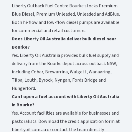
Liberty Outback Fuel Centre Bourke stocks Premium
Blue Diesel, Premium Unleaded, Unleaded and AdBlue.
Both hi-flow and low-flow diesel pumps are available
for commercial and retail customers.​​​​‌ ‍ ​‍​‍‌‍ ‌ ​‍‌‍‍‌‌‍‌ ‌‍‍‌‌‍ ‍​‍​‍​ ‍‍​‍​‍‌ ​ ‌‍​‌‌‍ ‍‌‍‍‌‌ ‌​‌ ‍‌​‍ ‍‌‍‍‌‌‍ ​‍​‍​‍ ​​‍​‍‌‍‍​‌ ​‍‌‍‌‌‌‍‌‍​‍​‍​ ‍‍​‍​‍‌‍‍​‌ ‌​‌ ‌​‌ ​​‌ ​ ​ ‍‍​‍ ​‍ ‌‍ ​‌‍‍‌‌‍​‍‌‍‌‌‌ ​‍‌ ‌​‌ ‍‌​‍ ‌‌ ​ ‌ ‌​‌ ‌‌‌‍‌​‌‍‍‌‌‍ ​‍ ‍‌ ‌‍‌‍‌‌‌ ​‍‌‍​ ‌‍‌‌‌‍ ​​‍ ‍‌‍​‌‌ ​​‌ ​​​‍ ‌‍‍‌‌‍ ‍‌ ‌​‌‍‌‌‌‍ ‍‌ ‌​​‍ ‌‍‌‌‌‍‌​‌‍‍‌‌ ‌​​‍ ‌‍ ‌‌‍ ‌‍‌​‌‍‌‌​ ‌‌ ​​‌ ​‍‌‍‌‌‌ ​ ‌‍‌‌‌‍ ‍‌ ‌​‌‍​‌‌ ‌​‌‍‍‌‌‍ ‌‍ ‍​ ‍ ‌‍‍‌‌‍‌​​ ‌‌‍​‌​ ‍​‌‍​‍‌‍‌‌‌‍​‌​ ​‍‌‍​ ​ ‍‌​‍ ‌‌‍‌​​ ‌‌​ ‌‌​ ‌​​‍ ‌​ ‌​​ ‌‍​ ‍​‌‍‌‍​‍ ‌‌‍​‌‌‍​‌​ ‌‍​ ‍​​‍ ‌​ ‌‍‌‍​ ‌‍‌‌​ ​ ​ ‌‌​ ‌‌‌‍​‍‌‍​‍​ ‌​​ ‌‍‌‍​‌‌‍​‌​ ‍ ‌ ‌​‌ ‍‌‌ ​​‌‍‌‌​ ‌‌‍​‌‌ ​‍‌ ‌​‌‍‍‌‌‍​ ‌‍ ​‌‍‌‌​ ‍ ‌ ​​‌‍​‌‌ ‌​‌‍‍​​ ‌‌‍​ ‌‍ ‌‍ ‍‌ ‌​‌‍‌‌‌‍ ‍‌ ‌​‌​ ‌‌‍​‌‌ ‌​‌ ​‍‌‍‍‌‌ ‍​​‍‌‌​ ‌‌‌​​‍‌‌ ‌‍‍ ‌‍‌‌‌ ‍‌​‍‌‌​ ​ ‌​‌​​‍‌‌​ ​ ‌​‌​​‍‌‌​ ​‍​ ​‍​ ‌‍​ ​​​ ‌‌‌‍‌‍​ ​​‌‍​‌‌‍​‌​ ‌‌‌‍​‌​ ​ ​ ‌​​ ​‌​‍‌‌​ ​‍​ ​‍​‍‌‌​ ‌‌‌​‌​​‍ ‍‌‍​ ‌‍ ‌‍ ‍‌ ‌​‌‍‌‌‌‍ ‍‌ ‌​​‍‌‌​ ‌‌‌​​‍‌‌ ‌‍‍ ‌‍‌‌‌ ‍‌​‍‌‌​ ​ ‌​‌​​‍‌‌​ ​ ‌​‌​​‍‌‌​ ​‍​ ​‍​ ‍​‌‍​‌​ ​‍‌‍‌‍‌‍‌‌​ ‌‍​ ​‍‌‍​‍​ ​​​ ​‌‌‍​ ‌‍‌‌​‍‌‌​ ​‍​ ​‍​‍‌‌​ ‌‌‌​‌​​‍ ‍‌‍​ ‌‍‍​‌‍‍‌‌‍ ​‌‍‌​‌ ​‍‌‍‌‌‌‍ ‍​‍‌‌​ ‌‌‌​​‍‌‌ ‌‍‍ ‌‍‌‌‌ ‍‌​‍‌‌​ ​ ‌​‌​​‍‌‌​ ​ ‌​‌​​‍‌‌​ ​‍​ ​‍​ ‌‌​ ​‌​ ​​‌‍‌‌​ ‍‌​ ‌‍​ ‌‍​ ‍‌​ ‍‌​ ‌​​ ‌‍‌‍​‍​‍‌‌​ ​‍​ ​‍​‍‌‌​ ‌‌‌​‌​​‍ ‍‌ ‌​‌‍‌‌‌ ‍​‌ ‌​​ ‌‍​‍‌‍​‌‌ ​ ‌‍‌‌‌‌‌‌‌ ​‍‌‍ ​​ ‌‌‍‍​‌ ‌​‌ ‌​‌ ​​‌ ​ ​‍‌‌​ ​ ‌​​‌​‍‌‌​ ​‍‌​‌‍​‍‌‌​ ​‍‌​‌‍‌‍ ​‌‍‍‌‌‍​‍‌‍‌‌‌ ​‍‌ ‌​‌ ‍‌​‍ ‌‌ ​ ‌ ‌​‌ ‌‌‌‍‌​‌‍‍‌‌‍ ​‍ ‍‌ ‌‍‌‍‌‌‌ ​‍‌‍​ ‌‍‌‌‌‍ ​​‍ ‍‌‍​‌‌ ​​‌ ​​​‍‌‍‌‍‍‌‌‍‌​​ ‌‌‍​‌​ ‍​‌‍​‍‌‍‌‌‌‍​‌​ ​‍‌‍​ ​ ‍‌​‍ ‌‌‍‌​​ ‌‌​ ‌‌​ ‌​​‍ ‌​ ‌​​ ‌‍​ ‍​‌‍‌‍​‍ ‌‌‍​‌‌‍​‌​ ‌‍​ ‍​​‍ ‌​ ‌‍‌‍​ ‌‍‌‌​ ​ ​ ‌‌​ ‌‌‌‍​‍‌‍​‍​ ‌​​ ‌‍‌‍​‌‌‍​‌​‍‌‍‌ ‌​‌ ‍‌‌ ​​‌‍‌‌​ ‌‌‍​‌‌ ​‍‌ ‌​‌‍‍‌‌‍​ ‌‍ ​‌‍‌‌​‍‌‍‌ ​​‌‍​‌‌ ‌​‌‍‍​​ ‌‌‍​ ‌‍ ‌‍ ‍‌ ‌​‌‍‌‌‌‍ ‍‌ ‌​‌​ ‌‌‍​‌‌ ‌​‌ ​‍‌‍‍‌‌ ‍​​‍‌‌​ ‌‌‌​​‍‌‌ ‌‍‍ ‌‍‌‌‌ ‍‌​‍‌‌​ ​ ‌​‌​​‍‌‌​ ​ ‌​‌​​‍‌‌​ ​‍​ ​‍​ ‌‍​ ​​​ ‌‌‌‍‌‍​ ​​‌‍​‌‌‍​‌​ ‌‌‌‍​‌​ ​ ​ ‌​​ ​‌​‍‌‌​ ​‍​ ​‍​‍‌‌​ ‌‌‌​‌​​‍ ‍‌‍​ ‌‍ ‌‍ ‍‌ ‌​‌‍‌‌‌‍ ‍‌ ‌​​‍‌‌​ ‌‌‌​​‍‌‌ ‌‍‍ ‌‍‌‌‌ ‍‌​‍‌‌​ ​ ‌​‌​​‍‌‌​ ​ ‌​‌​​‍‌‌​ ​‍​ ​‍​ ‍​‌‍​‌​ ​‍‌‍‌‍‌‍‌‌​ ‌‍​ ​‍‌‍​‍​ ​​​ ​‌‌‍​ ‌‍‌‌​‍‌‌​ ​‍​ ​‍​‍‌‌​ ‌‌‌​‌​​‍ ‍‌‍​ ‌‍‍​‌‍‍‌‌‍ ​‌‍‌​‌ ​‍‌‍‌‌‌‍ ‍​‍‌‌​ ‌‌‌​​‍‌‌ ‌‍‍ ‌‍‌‌‌ ‍‌​‍‌‌​ ​ ‌​‌​​‍‌‌​ ​ ‌​‌​​‍‌‌​ ​‍​ ​‍​ ‌‌​ ​‌​ ​​‌‍‌‌​ ‍‌​ ‌‍​ ‌‍​ ‍‌​ ‍‌​ ‌​​ ‌‍‌‍​‍​‍‌‌​ ​‍​ ​‍​‍‌‌​ ‌‌‌​‌​​‍ ‍‌ ‌​‌‍‌‌‌ ‍​‌ ‌​​‍‌‍‌ ​​‌‍‌‌‌ ​‍‌ ​ ‌ ​​‌‍‌‌‌‍​ ‌ ‌​‌‍‍‌‌ ‌‍‌‍‌‌​ ‌‌ ​​‌ ‌‌‌‍​‍‌‍ ​‌‍‍‌‌ ​ ‌‍‍​‌‍‌‌‌‍‌​​‍​‍‌ ‌
Does Liberty Oil Australia deliver bulk diesel near
Bourke?​​​​‌ ‍ ​‍​‍‌‍ ‌ ​‍‌‍‍‌‌‍‌ ‌‍‍‌‌‍ ‍​‍​‍​ ‍‍​‍​‍‌ ​ ‌‍​‌‌‍ ‍‌‍‍‌‌ ‌​‌ ‍‌​‍ ‍‌‍‍‌‌‍ ​‍​‍​‍ ​​‍​‍‌‍‍​‌ ​‍‌‍‌‌‌‍‌‍​‍​‍​ ‍‍​‍​‍‌‍‍​‌ ‌​‌ ‌​‌ ​​‌ ​ ​ ‍‍​‍ ​‍ ‌‍ ​‌‍‍‌‌‍​‍‌‍‌‌‌ ​‍‌ ‌​‌ ‍‌​‍ ‌‌ ​ ‌ ‌​‌ ‌‌‌‍‌​‌‍‍‌‌‍ ​‍ ‍‌ ‌‍‌‍‌‌‌ ​‍‌‍​ ‌‍‌‌‌‍ ​​‍ ‍‌‍​‌‌ ​​‌ ​​​‍ ‌‍‍‌‌‍ ‍‌ ‌​‌‍‌‌‌‍ ‍‌ ‌​​‍ ‌‍‌‌‌‍‌​‌‍‍‌‌ ‌​​‍ ‌‍ ‌‌‍ ‌‍‌​‌‍‌‌​ ‌‌ ​​‌ ​‍‌‍‌‌‌ ​ ‌‍‌‌‌‍ ‍‌ ‌​‌‍​‌‌ ‌​‌‍‍‌‌‍ ‌‍ ‍​ ‍ ‌‍‍‌‌‍‌​​ ‌‌‍​‌​ ‍​‌‍​‍‌‍‌‌‌‍​‌​ ​‍‌‍​ ​ ‍‌​‍ ‌‌‍‌​​ ‌‌​ ‌‌​ ‌​​‍ ‌​ ‌​​ ‌‍​ ‍​‌‍‌‍​‍ ‌‌‍​‌‌‍​‌​ ‌‍​ ‍​​‍ ‌​ ‌‍‌‍​ ‌‍‌‌​ ​ ​ ‌‌​ ‌‌‌‍​‍‌‍​‍​ ‌​​ ‌‍‌‍​‌‌‍​‌​ ‍ ‌ ‌​‌ ‍‌‌ ​​‌‍‌‌​ ‌‌‍​‌‌ ​‍‌ ‌​‌‍‍‌‌‍​ ‌‍ ​‌‍‌‌​ ‍ ‌ ​​‌‍​‌‌ ‌​‌‍‍​​ ‌‌‍​ ‌‍ ‌‍ ‍‌ ‌​‌‍‌‌‌‍ ‍‌ ‌​‌​ ‌‌‍​‌‌ ‌​‌ ​‍‌‍‍‌‌ ‍​​‍‌‌​ ‌‌‌​​‍‌‌ ‌‍‍ ‌‍‌‌‌ ‍‌​‍‌‌​ ​ ‌​‌​​‍‌‌​ ​ ‌​‌​​‍‌‌​ ​‍​ ​‍​ ‌‍​ ​​​ ‌‌‌‍‌‍​ ​​‌‍​‌‌‍​‌​ ‌‌‌‍​‌​ ​ ​ ‌​​ ​‌​‍‌‌​ ​‍​ ​‍​‍‌‌​ ‌‌‌​‌​​‍ ‍‌‍​ ‌‍ ‌‍ ‍‌ ‌​‌‍‌‌‌‍ ‍‌ ‌​​‍‌‌​ ‌‌‌​​‍‌‌ ‌‍‍ ‌‍‌‌‌ ‍‌​‍‌‌​ ​ ‌​‌​​‍‌‌​ ​ ‌​‌​​‍‌‌​ ​‍​ ​‍​ ​‌‌‍​ ‌‍​‌‌‍​‍‌‍​‍​ ​‍​ ‌‌​ ‌‌​ ‌ ‌‍‌‍​ ‌​​ ‌​​‍‌‌​ ​‍​ ​‍​‍‌‌​ ‌‌‌​‌​​‍ ‍‌‍​ ‌‍‍​‌‍‍‌‌‍ ​‌‍‌​‌ ​‍‌‍‌‌‌‍ ‍​‍‌‌​ ‌‌‌​​‍‌‌ ‌‍‍ ‌‍‌‌‌ ‍‌​‍‌‌​ ​ ‌​‌​​‍‌‌​ ​ ‌​‌​​‍‌‌​ ​‍​ ​‍​ ‌‍​ ‍‌​ ‍‌​ ‍‌‌‍‌‌​ ‌‍​ ‌​​ ​‍​ ‍‌‌‍​‍​ ​​‌‍​ ​‍‌‌​ ​‍​ ​‍​‍‌‌​ ‌‌‌​‌​​‍ ‍‌ ‌​‌‍‌‌‌ ‍​‌ ‌​​ ‌‍​‍‌‍​‌‌ ​ ‌‍‌‌‌‌‌‌‌ ​‍‌‍ ​​ ‌‌‍‍​‌ ‌​‌ ‌​‌ ​​‌ ​ ​‍‌‌​ ​ ‌​​‌​‍‌‌​ ​‍‌​‌‍​‍‌‌​ ​‍‌​‌‍‌‍ ​‌‍‍‌‌‍​‍‌‍‌‌‌ ​‍‌ ‌​‌ ‍‌​‍ ‌‌ ​ ‌ ‌​‌ ‌‌‌‍‌​‌‍‍‌‌‍ ​‍ ‍‌ ‌‍‌‍‌‌‌ ​‍‌‍​ ‌‍‌‌‌‍ ​​‍ ‍‌‍​‌‌ ​​‌ ​​​‍‌‍‌‍‍‌‌‍‌​​ ‌‌‍​‌​ ‍​‌‍​‍‌‍‌‌‌‍​‌​ ​‍‌‍​ ​ ‍‌​‍ ‌‌‍‌​​ ‌‌​ ‌‌​ ‌​​‍ ‌​ ‌​​ ‌‍​ ‍​‌‍‌‍​‍ ‌‌‍​‌‌‍​‌​ ‌‍​ ‍​​‍ ‌​ ‌‍‌‍​ ‌‍‌‌​ ​ ​ ‌‌​ ‌‌‌‍​‍‌‍​‍​ ‌​​ ‌‍‌‍​‌‌‍​‌​‍‌‍‌ ‌​‌ ‍‌‌ ​​‌‍‌‌​ ‌‌‍​‌‌ ​‍‌ ‌​‌‍‍‌‌‍​ ‌‍ ​‌‍‌‌​‍‌‍‌ ​​‌‍​‌‌ ‌​‌‍‍​​ ‌‌‍​ ‌‍ ‌‍ ‍‌ ‌​‌‍‌‌‌‍ ‍‌ ‌​‌​ ‌‌‍​‌‌ ‌​‌ ​‍‌‍‍‌‌ ‍​​‍‌‌​ ‌‌‌​​‍‌‌ ‌‍‍ ‌‍‌‌‌ ‍‌​‍‌‌​ ​ ‌​‌​​‍‌‌​ ​ ‌​‌​​‍‌‌​ ​‍​ ​‍​ ‌‍​ ​​​ ‌‌‌‍‌‍​ ​​‌‍​‌‌‍​‌​ ‌‌‌‍​‌​ ​ ​ ‌​​ ​‌​‍‌‌​ ​‍​ ​‍​‍‌‌​ ‌‌‌​‌​​‍ ‍‌‍​ ‌‍ ‌‍ ‍‌ ‌​‌‍‌‌‌‍ ‍‌ ‌​​‍‌‌​ ‌‌‌​​‍‌‌ ‌‍‍ ‌‍‌‌‌ ‍‌​‍‌‌​ ​ ‌​‌​​‍‌‌​ ​ ‌​‌​​‍‌‌​ ​‍​ ​‍​ ​‌‌‍​ ‌‍​‌‌‍​‍‌‍​‍​ ​‍​ ‌‌​ ‌‌​ ‌ ‌‍‌‍​ ‌​​ ‌​​‍‌‌​ ​‍​ ​‍​‍‌‌​ ‌‌‌​‌​​‍ ‍‌‍​ ‌‍‍​‌‍‍‌‌‍ ​‌‍‌​‌ ​‍‌‍‌‌‌‍ ‍​‍‌‌​ ‌‌‌​​‍‌‌ ‌‍‍ ‌‍‌‌‌ ‍‌​‍‌‌​ ​ ‌​‌​​‍‌‌​ ​ ‌​‌​​‍‌‌​ ​‍​ ​‍​ ‌‍​ ‍‌​ ‍‌​ ‍‌‌‍‌‌​ ‌‍​ ‌​​ ​‍​ ‍‌‌‍​‍​ ​​‌‍​ ​‍‌‌​ ​‍​ ​‍​‍‌‌​ ‌‌‌​‌​​‍ ‍‌ ‌​‌‍‌‌‌ ‍​‌ ‌​​‍‌‍‌ ​​‌‍‌‌‌ ​‍‌ ​ ‌ ​​‌‍‌‌‌‍​ ‌ ‌​‌‍‍‌‌ ‌‍‌‍‌‌​ ‌‌ ​​‌ ‌‌‌‍​‍‌‍ ​‌‍‍‌‌ ​ ‌‍‍​‌‍‌‌‌‍‌​​‍​‍‌ ‌
Yes. Liberty Oil Australia provides bulk fuel supply and
delivery from the Bourke depot across outback NSW,
including Cobar, Brewarrina, Walgett, Wanaaring,
Tilpa, Louth, Byrock, Nyngan, Fords Bridge and
Hungerford.​​​​‌ ‍ ​‍​‍‌‍ ‌ ​‍‌‍‍‌‌‍‌ ‌‍‍‌‌‍ ‍​‍​‍​ ‍‍​‍​‍‌ ​ ‌‍​‌‌‍ ‍‌‍‍‌‌ ‌​‌ ‍‌​‍ ‍‌‍‍‌‌‍ ​‍​‍​‍ ​​‍​‍‌‍‍​‌ ​‍‌‍‌‌‌‍‌‍​‍​‍​ ‍‍​‍​‍‌‍‍​‌ ‌​‌ ‌​‌ ​​‌ ​ ​ ‍‍​‍ ​‍ ‌‍ ​‌‍‍‌‌‍​‍‌‍‌‌‌ ​‍‌ ‌​‌ ‍‌​‍ ‌‌ ​ ‌ ‌​‌ ‌‌‌‍‌​‌‍‍‌‌‍ ​‍ ‍‌ ‌‍‌‍‌‌‌ ​‍‌‍​ ‌‍‌‌‌‍ ​​‍ ‍‌‍​‌‌ ​​‌ ​​​‍ ‌‍‍‌‌‍ ‍‌ ‌​‌‍‌‌‌‍ ‍‌ ‌​​‍ ‌‍‌‌‌‍‌​‌‍‍‌‌ ‌​​‍ ‌‍ ‌‌‍ ‌‍‌​‌‍‌‌​ ‌‌ ​​‌ ​‍‌‍‌‌‌ ​ ‌‍‌‌‌‍ ‍‌ ‌​‌‍​‌‌ ‌​‌‍‍‌‌‍ ‌‍ ‍​ ‍ ‌‍‍‌‌‍‌​​ ‌‌‍​‌​ ‍​‌‍​‍‌‍‌‌‌‍​‌​ ​‍‌‍​ ​ ‍‌​‍ ‌‌‍‌​​ ‌‌​ ‌‌​ ‌​​‍ ‌​ ‌​​ ‌‍​ ‍​‌‍‌‍​‍ ‌‌‍​‌‌‍​‌​ ‌‍​ ‍​​‍ ‌​ ‌‍‌‍​ ‌‍‌‌​ ​ ​ ‌‌​ ‌‌‌‍​‍‌‍​‍​ ‌​​ ‌‍‌‍​‌‌‍​‌​ ‍ ‌ ‌​‌ ‍‌‌ ​​‌‍‌‌​ ‌‌‍​‌‌ ​‍‌ ‌​‌‍‍‌‌‍​ ‌‍ ​‌‍‌‌​ ‍ ‌ ​​‌‍​‌‌ ‌​‌‍‍​​ ‌‌‍​ ‌‍ ‌‍ ‍‌ ‌​‌‍‌‌‌‍ ‍‌ ‌​‌​ ‌‌‍​‌‌ ‌​‌ ​‍‌‍‍‌‌ ‍​​‍‌‌​ ‌‌‌​​‍‌‌ ‌‍‍ ‌‍‌‌‌ ‍‌​‍‌‌​ ​ ‌​‌​​‍‌‌​ ​ ‌​‌​​‍‌‌​ ​‍​ ​‍​ ‌‍​ ​​​ ‌‌‌‍‌‍​ ​​‌‍​‌‌‍​‌​ ‌‌‌‍​‌​ ​ ​ ‌​​ ​‌​‍‌‌​ ​‍​ ​‍​‍‌‌​ ‌‌‌​‌​​‍ ‍‌‍​ ‌‍ ‌‍ ‍‌ ‌​‌‍‌‌‌‍ ‍‌ ‌​​‍‌‌​ ‌‌‌​​‍‌‌ ‌‍‍ ‌‍‌‌‌ ‍‌​‍‌‌​ ​ ‌​‌​​‍‌‌​ ​ ‌​‌​​‍‌‌​ ​‍​ ​‍‌‍​‌‌‍​‌‌‍​‌‌‍‌‌​ ​‍‌‍‌‌‌‍​‌​ ‌ ​ ‌​​ ‍​​ ​‍‌‍‌‍​‍‌‌​ ​‍​ ​‍​‍‌‌​ ‌‌‌​‌​​‍ ‍‌‍​ ‌‍‍​‌‍‍‌‌‍ ​‌‍‌​‌ ​‍‌‍‌‌‌‍ ‍​‍‌‌​ ‌‌‌​​‍‌‌ ‌‍‍ ‌‍‌‌‌ ‍‌​‍‌‌​ ​ ‌​‌​​‍‌‌​ ​ ‌​‌​​‍‌‌​ ​‍​ ​‍​ ​​​ ‌‌‌‍​‌​ ‌‌‌‍‌‍​ ‌​​ ‌‌​ ‌ ​ ​‍‌‍‌‌‌‍​‌‌‍​‍​‍‌‌​ ​‍​ ​‍​‍‌‌​ ‌‌‌​‌​​‍ ‍‌ ‌​‌‍‌‌‌ ‍​‌ ‌​​ ‌‍​‍‌‍​‌‌ ​ ‌‍‌‌‌‌‌‌‌ ​‍‌‍ ​​ ‌‌‍‍​‌ ‌​‌ ‌​‌ ​​‌ ​ ​‍‌‌​ ​ ‌​​‌​‍‌‌​ ​‍‌​‌‍​‍‌‌​ ​‍‌​‌‍‌‍ ​‌‍‍‌‌‍​‍‌‍‌‌‌ ​‍‌ ‌​‌ ‍‌​‍ ‌‌ ​ ‌ ‌​‌ ‌‌‌‍‌​‌‍‍‌‌‍ ​‍ ‍‌ ‌‍‌‍‌‌‌ ​‍‌‍​ ‌‍‌‌‌‍ ​​‍ ‍‌‍​‌‌ ​​‌ ​​​‍‌‍‌‍‍‌‌‍‌​​ ‌‌‍​‌​ ‍​‌‍​‍‌‍‌‌‌‍​‌​ ​‍‌‍​ ​ ‍‌​‍ ‌‌‍‌​​ ‌‌​ ‌‌​ ‌​​‍ ‌​ ‌​​ ‌‍​ ‍​‌‍‌‍​‍ ‌‌‍​‌‌‍​‌​ ‌‍​ ‍​​‍ ‌​ ‌‍‌‍​ ‌‍‌‌​ ​ ​ ‌‌​ ‌‌‌‍​‍‌‍​‍​ ‌​​ ‌‍‌‍​‌‌‍​‌​‍‌‍‌ ‌​‌ ‍‌‌ ​​‌‍‌‌​ ‌‌‍​‌‌ ​‍‌ ‌​‌‍‍‌‌‍​ ‌‍ ​‌‍‌‌​‍‌‍‌ ​​‌‍​‌‌ ‌​‌‍‍​​ ‌‌‍​ ‌‍ ‌‍ ‍‌ ‌​‌‍‌‌‌‍ ‍‌ ‌​‌​ ‌‌‍​‌‌ ‌​‌ ​‍‌‍‍‌‌ ‍​​‍‌‌​ ‌‌‌​​‍‌‌ ‌‍‍ ‌‍‌‌‌ ‍‌​‍‌‌​ ​ ‌​‌​​‍‌‌​ ​ ‌​‌​​‍‌‌​ ​‍​ ​‍​ ‌‍​ ​​​ ‌‌‌‍‌‍​ ​​‌‍​‌‌‍​‌​ ‌‌‌‍​‌​ ​ ​ ‌​​ ​‌​‍‌‌​ ​‍​ ​‍​‍‌‌​ ‌‌‌​‌​​‍ ‍‌‍​ ‌‍ ‌‍ ‍‌ ‌​‌‍‌‌‌‍ ‍‌ ‌​​‍‌‌​ ‌‌‌​​‍‌‌ ‌‍‍ ‌‍‌‌‌ ‍‌​‍‌‌​ ​ ‌​‌​​‍‌‌​ ​ ‌​‌​​‍‌‌​ ​‍​ ​‍‌‍​‌‌‍​‌‌‍​‌‌‍‌‌​ ​‍‌‍‌‌‌‍​‌​ ‌ ​ ‌​​ ‍​​ ​‍‌‍‌‍​‍‌‌​ ​‍​ ​‍​‍‌‌​ ‌‌‌​‌​​‍ ‍‌‍​ ‌‍‍​‌‍‍‌‌‍ ​‌‍‌​‌ ​‍‌‍‌‌‌‍ ‍​‍‌‌​ ‌‌‌​​‍‌‌ ‌‍‍ ‌‍‌‌‌ ‍‌​‍‌‌​ ​ ‌​‌​​‍‌‌​ ​ ‌​‌​​‍‌‌​ ​‍​ ​‍​ ​​​ ‌‌‌‍​‌​ ‌‌‌‍‌‍​ ‌​​ ‌‌​ ‌ ​ ​‍‌‍‌‌‌‍​‌‌‍​‍​‍‌‌​ ​‍​ ​‍​‍‌‌​ ‌‌‌​‌​​‍ ‍‌ ‌​‌‍‌‌‌ ‍​‌ ‌​​‍‌‍‌ ​​‌‍‌‌‌ ​‍‌ ​ ‌ ​​‌‍‌‌‌‍​ ‌ ‌​‌‍‍‌‌ ‌‍‌‍‌‌​ ‌‌ ​​‌ ‌‌‌‍​‍‌‍ ​‌‍‍‌‌ ​ ‌‍‍​‌‍‌‌‌‍‌​​‍​‍‌ ‌
Can I open a fuel account with Liberty Oil Australia
in Bourke?​​​​‌ ‍ ​‍​‍‌‍ ‌ ​‍‌‍‍‌‌‍‌ ‌‍‍‌‌‍ ‍​‍​‍​ ‍‍​‍​‍‌ ​ ‌‍​‌‌‍ ‍‌‍‍‌‌ ‌​‌ ‍‌​‍ ‍‌‍‍‌‌‍ ​‍​‍​‍ ​​‍​‍‌‍‍​‌ ​‍‌‍‌‌‌‍‌‍​‍​‍​ ‍‍​‍​‍‌‍‍​‌ ‌​‌ ‌​‌ ​​‌ ​ ​ ‍‍​‍ ​‍ ‌‍ ​‌‍‍‌‌‍​‍‌‍‌‌‌ ​‍‌ ‌​‌ ‍‌​‍ ‌‌ ​ ‌ ‌​‌ ‌‌‌‍‌​‌‍‍‌‌‍ ​‍ ‍‌ ‌‍‌‍‌‌‌ ​‍‌‍​ ‌‍‌‌‌‍ ​​‍ ‍‌‍​‌‌ ​​‌ ​​​‍ ‌‍‍‌‌‍ ‍‌ ‌​‌‍‌‌‌‍ ‍‌ ‌​​‍ ‌‍‌‌‌‍‌​‌‍‍‌‌ ‌​​‍ ‌‍ ‌‌‍ ‌‍‌​‌‍‌‌​ ‌‌ ​​‌ ​‍‌‍‌‌‌ ​ ‌‍‌‌‌‍ ‍‌ ‌​‌‍​‌‌ ‌​‌‍‍‌‌‍ ‌‍ ‍​ ‍ ‌‍‍‌‌‍‌​​ ‌‌‍​‌​ ‍​‌‍​‍‌‍‌‌‌‍​‌​ ​‍‌‍​ ​ ‍‌​‍ ‌‌‍‌​​ ‌‌​ ‌‌​ ‌​​‍ ‌​ ‌​​ ‌‍​ ‍​‌‍‌‍​‍ ‌‌‍​‌‌‍​‌​ ‌‍​ ‍​​‍ ‌​ ‌‍‌‍​ ‌‍‌‌​ ​ ​ ‌‌​ ‌‌‌‍​‍‌‍​‍​ ‌​​ ‌‍‌‍​‌‌‍​‌​ ‍ ‌ ‌​‌ ‍‌‌ ​​‌‍‌‌​ ‌‌‍​‌‌ ​‍‌ ‌​‌‍‍‌‌‍​ ‌‍ ​‌‍‌‌​ ‍ ‌ ​​‌‍​‌‌ ‌​‌‍‍​​ ‌‌‍​ ‌‍ ‌‍ ‍‌ ‌​‌‍‌‌‌‍ ‍‌ ‌​‌​ ‌‌‍​‌‌ ‌​‌ ​‍‌‍‍‌‌ ‍​​‍‌‌​ ‌‌‌​​‍‌‌ ‌‍‍ ‌‍‌‌‌ ‍‌​‍‌‌​ ​ ‌​‌​​‍‌‌​ ​ ‌​‌​​‍‌‌​ ​‍​ ​‍​ ‌‍​ ​​​ ‌‌‌‍‌‍​ ​​‌‍​‌‌‍​‌​ ‌‌‌‍​‌​ ​ ​ ‌​​ ​‌​‍‌‌​ ​‍​ ​‍​‍‌‌​ ‌‌‌​‌​​‍ ‍‌‍​ ‌‍ ‌‍ ‍‌ ‌​‌‍‌‌‌‍ ‍‌ ‌​​‍‌‌​ ‌‌‌​​‍‌‌ ‌‍‍ ‌‍‌‌‌ ‍‌​‍‌‌​ ​ ‌​‌​​‍‌‌​ ​ ‌​‌​​‍‌‌​ ​‍​ ​‍​ ​​‌‍‌​​ ​‌​ ‍​‌‍​‌​ ​ ‌‍‌‌​ ​​‌‍‌‍‌‍​ ‌‍‌‍​ ​‍​‍‌‌​ ​‍​ ​‍​‍‌‌​ ‌‌‌​‌​​‍ ‍‌‍​ ‌‍‍​‌‍‍‌‌‍ ​‌‍‌​‌ ​‍‌‍‌‌‌‍ ‍​‍‌‌​ ‌‌‌​​‍‌‌ ‌‍‍ ‌‍‌‌‌ ‍‌​‍‌‌​ ​ ‌​‌​​‍‌‌​ ​ ‌​‌​​‍‌‌​ ​‍​ ​‍​ ‍​​ ​​​ ‌‍​ ‍​​ ​‍​ ​‌‌‍​ ​ ​ ​ ​​​ ‍‌​ ‍‌‌‍‌​​‍‌‌​ ​‍​ ​‍​‍‌‌​ ‌‌‌​‌​​‍ ‍‌ ‌​‌‍‌‌‌ ‍​‌ ‌​​ ‌‍​‍‌‍​‌‌ ​ ‌‍‌‌‌‌‌‌‌ ​‍‌‍ ​​ ‌‌‍‍​‌ ‌​‌ ‌​‌ ​​‌ ​ ​‍‌‌​ ​ ‌​​‌​‍‌‌​ ​‍‌​‌‍​‍‌‌​ ​‍‌​‌‍‌‍ ​‌‍‍‌‌‍​‍‌‍‌‌‌ ​‍‌ ‌​‌ ‍‌​‍ ‌‌ ​ ‌ ‌​‌ ‌‌‌‍‌​‌‍‍‌‌‍ ​‍ ‍‌ ‌‍‌‍‌‌‌ ​‍‌‍​ ‌‍‌‌‌‍ ​​‍ ‍‌‍​‌‌ ​​‌ ​​​‍‌‍‌‍‍‌‌‍‌​​ ‌‌‍​‌​ ‍​‌‍​‍‌‍‌‌‌‍​‌​ ​‍‌‍​ ​ ‍‌​‍ ‌‌‍‌​​ ‌‌​ ‌‌​ ‌​​‍ ‌​ ‌​​ ‌‍​ ‍​‌‍‌‍​‍ ‌‌‍​‌‌‍​‌​ ‌‍​ ‍​​‍ ‌​ ‌‍‌‍​ ‌‍‌‌​ ​ ​ ‌‌​ ‌‌‌‍​‍‌‍​‍​ ‌​​ ‌‍‌‍​‌‌‍​‌​‍‌‍‌ ‌​‌ ‍‌‌ ​​‌‍‌‌​ ‌‌‍​‌‌ ​‍‌ ‌​‌‍‍‌‌‍​ ‌‍ ​‌‍‌‌​‍‌‍‌ ​​‌‍​‌‌ ‌​‌‍‍​​ ‌‌‍​ ‌‍ ‌‍ ‍‌ ‌​‌‍‌‌‌‍ ‍‌ ‌​‌​ ‌‌‍​‌‌ ‌​‌ ​‍‌‍‍‌‌ ‍​​‍‌‌​ ‌‌‌​​‍‌‌ ‌‍‍ ‌‍‌‌‌ ‍‌​‍‌‌​ ​ ‌​‌​​‍‌‌​ ​ ‌​‌​​‍‌‌​ ​‍​ ​‍​ ‌‍​ ​​​ ‌‌‌‍‌‍​ ​​‌‍​‌‌‍​‌​ ‌‌‌‍​‌​ ​ ​ ‌​​ ​‌​‍‌‌​ ​‍​ ​‍​‍‌‌​ ‌‌‌​‌​​‍ ‍‌‍​ ‌‍ ‌‍ ‍‌ ‌​‌‍‌‌‌‍ ‍‌ ‌​​‍‌‌​ ‌‌‌​​‍‌‌ ‌‍‍ ‌‍‌‌‌ ‍‌​‍‌‌​ ​ ‌​‌​​‍‌‌​ ​ ‌​‌​​‍‌‌​ ​‍​ ​‍​ ​​‌‍‌​​ ​‌​ ‍​‌‍​‌​ ​ ‌‍‌‌​ ​​‌‍‌‍‌‍​ ‌‍‌‍​ ​‍​‍‌‌​ ​‍​ ​‍​‍‌‌​ ‌‌‌​‌​​‍ ‍‌‍​ ‌‍‍​‌‍‍‌‌‍ ​‌‍‌​‌ ​‍‌‍‌‌‌‍ ‍​‍‌‌​ ‌‌‌​​‍‌‌ ‌‍‍ ‌‍‌‌‌ ‍‌​‍‌‌​ ​ ‌​‌​​‍‌‌​ ​ ‌​‌​​‍‌‌​ ​‍​ ​‍​ ‍​​ ​​​ ‌‍​ ‍​​ ​‍​ ​‌‌‍​ ​ ​ ​ ​​​ ‍‌​ ‍‌‌‍‌​​‍‌‌​ ​‍​ ​‍​‍‌‌​ ‌‌‌​‌​​‍ ‍‌ ‌​‌‍‌‌‌ ‍​‌ ‌​​‍‌‍‌ ​​‌‍‌‌‌ ​‍‌ ​ ‌ ​​‌‍‌‌‌‍​ ‌ ‌​‌‍‍‌‌ ‌‍‌‍‌‌​ ‌‌ ​​‌ ‌‌‌‍​‍‌‍ ​‌‍‍‌‌ ​ ‌‍‍​‌‍‌‌‌‍‌​​‍​‍‌ ‌
Yes. Account facilities are available for businesses and
pastoralists. Download the credit application form at
libertyoil.com.au or contact the team directly