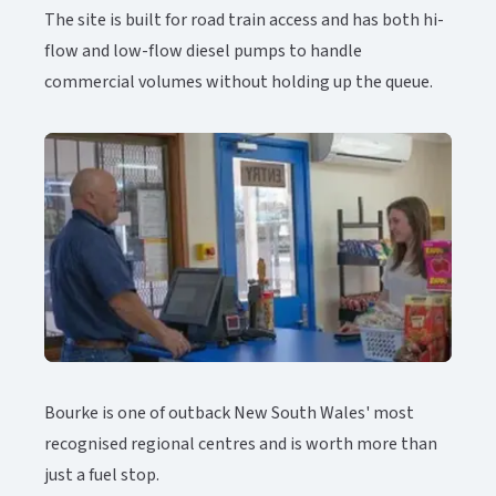
The site is built for road train access and has both hi-
flow and low-flow diesel pumps to handle
commercial volumes without holding up the queue.​​​​‌ ‍ ​‍​‍‌‍ ‌ ​‍‌‍‍‌‌‍‌ ‌‍‍‌‌‍ ‍​‍​‍​ ‍‍​‍​‍‌ ​ ‌‍​‌‌‍ ‍‌‍‍‌‌ ‌​‌ ‍‌​‍ ‍‌‍‍‌‌‍ ​‍​‍​‍ ​​‍​‍‌‍‍​‌ ​‍‌‍‌‌‌‍‌‍​‍​‍​ ‍‍​‍​‍‌‍‍​‌ ‌​‌ ‌​‌ ​​‌ ​ ​ ‍‍​‍ ​‍ ‌‍ ​‌‍‍‌‌‍​‍‌‍‌‌‌ ​‍‌ ‌​‌ ‍‌​‍ ‌‌ ​ ‌ ‌​‌ ‌‌‌‍‌​‌‍‍‌‌‍ ​‍ ‍‌ ‌‍‌‍‌‌‌ ​‍‌‍​ ‌‍‌‌‌‍ ​​‍ ‍‌‍​‌‌ ​​‌ ​​​‍ ‌‍‍‌‌‍ ‍‌ ‌​‌‍‌‌‌‍ ‍‌ ‌​​‍ ‌‍‌‌‌‍‌​‌‍‍‌‌ ‌​​‍ ‌‍ ‌‌‍ ‌‍‌​‌‍‌‌​ ‌‌ ​​‌ ​‍‌‍‌‌‌ ​ ‌‍‌‌‌‍ ‍‌ ‌​‌‍​‌‌ ‌​‌‍‍‌‌‍ ‌‍ ‍​ ‍ ‌‍‍‌‌‍‌​​ ‌‌‍​‌​ ‍​‌‍​‍‌‍‌‌‌‍​‌​ ​‍‌‍​ ​ ‍‌​‍ ‌‌‍‌​​ ‌‌​ ‌‌​ ‌​​‍ ‌​ ‌​​ ‌‍​ ‍​‌‍‌‍​‍ ‌‌‍​‌‌‍​‌​ ‌‍​ ‍​​‍ ‌​ ‌‍‌‍​ ‌‍‌‌​ ​ ​ ‌‌​ ‌‌‌‍​‍‌‍​‍​ ‌​​ ‌‍‌‍​‌‌‍​‌​ ‍ ‌ ‌​‌ ‍‌‌ ​​‌‍‌‌​ ‌‌‍​‌‌ ​‍‌ ‌​‌‍‍‌‌‍​ ‌‍ ​‌‍‌‌​ ‍ ‌ ​​‌‍​‌‌ ‌​‌‍‍​​ ‌‌‍​ ‌‍ ‌‍ ‍‌ ‌​‌‍‌‌‌‍ ‍‌ ‌​‌​ ‌‌‍​‌‌ ‌​‌ ​‍‌‍‍‌‌ ‍​​‍‌‌​ ‌‌‌​​‍‌‌ ‌‍‍ ‌‍‌‌‌ ‍‌​‍‌‌​ ​ ‌​‌​​‍‌‌​ ​ ‌​‌​​‍‌‌​ ​‍​ ​‍​ ‌​‌‍‌​​ ‍​‌‍​ ‌‍‌‌​ ‍​​ ‌​‌‍‌‍​ ‌ ‌‍​ ‌‍‌‍‌‍‌‌​‍‌‌​ ​‍​ ​‍​‍‌‌​ ‌‌‌​‌​​‍ ‍‌‍​ ‌‍ ‌‍ ‍‌ ‌​‌‍‌‌‌‍ ‍‌ ‌​​‍‌‌​ ‌‌‌​​‍‌‌ ‌‍‍ ‌‍‌‌‌ ‍‌​‍‌‌​ ​ ‌​‌​​‍‌‌​ ​ ‌​‌​​‍‌‌​ ​‍​ ​‍‌‍‌​‌‍‌​​ ‌​‌‍‌​​ ‌‌​ ​‌‌‍‌‌​ ​‌​ ‌‌​ ​​‌‍‌‌​ ‌ ​‍‌‌​ ​‍​ ​‍​‍‌‌​ ‌‌‌​‌​​‍ ‍‌‍​ ‌‍‍​‌‍‍‌‌‍ ​‌‍‌​‌ ​‍‌‍‌‌‌‍ ‍​‍‌‌​ ‌‌‌​​‍‌‌ ‌‍‍ ‌‍‌‌‌ ‍‌​‍‌‌​ ​ ‌​‌​​‍‌‌​ ​ ‌​‌​​‍‌‌​ ​‍​ ​‍​ ​​​ ‌‌​ ‌‌​ ‌‌​ ‌‌‌‍​ ​ ​ ​ ‌‍​ ​‍​ ​​​ ​ ‌‍‌‌​‍‌‌​ ​‍​ ​‍​‍‌‌​ ‌‌‌​‌​​‍ ‍‌ ‌​‌‍‌‌‌ ‍​‌ ‌​​ ‌‍​‍‌‍​‌‌ ​ ‌‍‌‌‌‌‌‌‌ ​‍‌‍ ​​ ‌‌‍‍​‌ ‌​‌ ‌​‌ ​​‌ ​ ​‍‌‌​ ​ ‌​​‌​‍‌‌​ ​‍‌​‌‍​‍‌‌​ ​‍‌​‌‍‌‍ ​‌‍‍‌‌‍​‍‌‍‌‌‌ ​‍‌ ‌​‌ ‍‌​‍ ‌‌ ​ ‌ ‌​‌ ‌‌‌‍‌​‌‍‍‌‌‍ ​‍ ‍‌ ‌‍‌‍‌‌‌ ​‍‌‍​ ‌‍‌‌‌‍ ​​‍ ‍‌‍​‌‌ ​​‌ ​​​‍‌‍‌‍‍‌‌‍‌​​ ‌‌‍​‌​ ‍​‌‍​‍‌‍‌‌‌‍​‌​ ​‍‌‍​ ​ ‍‌​‍ ‌‌‍‌​​ ‌‌​ ‌‌​ ‌​​‍ ‌​ ‌​​ ‌‍​ ‍​‌‍‌‍​‍ ‌‌‍​‌‌‍​‌​ ‌‍​ ‍​​‍ ‌​ ‌‍‌‍​ ‌‍‌‌​ ​ ​ ‌‌​ ‌‌‌‍​‍‌‍​‍​ ‌​​ ‌‍‌‍​‌‌‍​‌​‍‌‍‌ ‌​‌ ‍‌‌ ​​‌‍‌‌​ ‌‌‍​‌‌ ​‍‌ ‌​‌‍‍‌‌‍​ ‌‍ ​‌‍‌‌​‍‌‍‌ ​​‌‍​‌‌ ‌​‌‍‍​​ ‌‌‍​ ‌‍ ‌‍ ‍‌ ‌​‌‍‌‌‌‍ ‍‌ ‌​‌​ ‌‌‍​‌‌ ‌​‌ ​‍‌‍‍‌‌ ‍​​‍‌‌​ ‌‌‌​​‍‌‌ ‌‍‍ ‌‍‌‌‌ ‍‌​‍‌‌​ ​ ‌​‌​​‍‌‌​ ​ ‌​‌​​‍‌‌​ ​‍​ ​‍​ ‌​‌‍‌​​ ‍​‌‍​ ‌‍‌‌​ ‍​​ ‌​‌‍‌‍​ ‌ ‌‍​ ‌‍‌‍‌‍‌‌​‍‌‌​ ​‍​ ​‍​‍‌‌​ ‌‌‌​‌​​‍ ‍‌‍​ ‌‍ ‌‍ ‍‌ ‌​‌‍‌‌‌‍ ‍‌ ‌​​‍‌‌​ ‌‌‌​​‍‌‌ ‌‍‍ ‌‍‌‌‌ ‍‌​‍‌‌​ ​ ‌​‌​​‍‌‌​ ​ ‌​‌​​‍‌‌​ ​‍​ ​‍‌‍‌​‌‍‌​​ ‌​‌‍‌​​ ‌‌​ ​‌‌‍‌‌​ ​‌​ ‌‌​ ​​‌‍‌‌​ ‌ ​‍‌‌​ ​‍​ ​‍​‍‌‌​ ‌‌‌​‌​​‍ ‍‌‍​ ‌‍‍​‌‍‍‌‌‍ ​‌‍‌​‌ ​‍‌‍‌‌‌‍ ‍​‍‌‌​ ‌‌‌​​‍‌‌ ‌‍‍ ‌‍‌‌‌ ‍‌​‍‌‌​ ​ ‌​‌​​‍‌‌​ ​ ‌​‌​​‍‌‌​ ​‍​ ​‍​ ​​​ ‌‌​ ‌‌​ ‌‌​ ‌‌‌‍​ ​ ​ ​ ‌‍​ ​‍​ ​​​ ​ ‌‍‌‌​‍‌‌​ ​‍​ ​‍​‍‌‌​ ‌‌‌​‌​​‍ ‍‌ ‌​‌‍‌‌‌ ‍​‌ ‌​​‍‌‍‌ ​​‌‍‌‌‌ ​‍‌ ​ ‌ ​​‌‍‌‌‌‍​ ‌ ‌​‌‍‍‌‌ ‌‍‌‍‌‌​ ‌‌ ​​‌ ‌‌‌‍​‍‌‍ ​‌‍‍‌‌ ​ ‌‍‍​‌‍‌‌‌‍‌​​‍​‍‌ ‌
Bourke is one of outback New South Wales' most
recognised regional centres and is worth more than
just a fuel stop.​​​​‌ ‍ ​‍​‍‌‍ ‌ ​‍‌‍‍‌‌‍‌ ‌‍‍‌‌‍ ‍​‍​‍​ ‍‍​‍​‍‌ ​ ‌‍​‌‌‍ ‍‌‍‍‌‌ ‌​‌ ‍‌​‍ ‍‌‍‍‌‌‍ ​‍​‍​‍ ​​‍​‍‌‍‍​‌ ​‍‌‍‌‌‌‍‌‍​‍​‍​ ‍‍​‍​‍‌‍‍​‌ ‌​‌ ‌​‌ ​​‌ ​ ​ ‍‍​‍ ​‍ ‌‍ ​‌‍‍‌‌‍​‍‌‍‌‌‌ ​‍‌ ‌​‌ ‍‌​‍ ‌‌ ​ ‌ ‌​‌ ‌‌‌‍‌​‌‍‍‌‌‍ ​‍ ‍‌ ‌‍‌‍‌‌‌ ​‍‌‍​ ‌‍‌‌‌‍ ​​‍ ‍‌‍​‌‌ ​​‌ ​​​‍ ‌‍‍‌‌‍ ‍‌ ‌​‌‍‌‌‌‍ ‍‌ ‌​​‍ ‌‍‌‌‌‍‌​‌‍‍‌‌ ‌​​‍ ‌‍ ‌‌‍ ‌‍‌​‌‍‌‌​ ‌‌ ​​‌ ​‍‌‍‌‌‌ ​ ‌‍‌‌‌‍ ‍‌ ‌​‌‍​‌‌ ‌​‌‍‍‌‌‍ ‌‍ ‍​ ‍ ‌‍‍‌‌‍‌​​ ‌‌‍​‌​ ‍​‌‍​‍‌‍‌‌‌‍​‌​ ​‍‌‍​ ​ ‍‌​‍ ‌‌‍‌​​ ‌‌​ ‌‌​ ‌​​‍ ‌​ ‌​​ ‌‍​ ‍​‌‍‌‍​‍ ‌‌‍​‌‌‍​‌​ ‌‍​ ‍​​‍ ‌​ ‌‍‌‍​ ‌‍‌‌​ ​ ​ ‌‌​ ‌‌‌‍​‍‌‍​‍​ ‌​​ ‌‍‌‍​‌‌‍​‌​ ‍ ‌ ‌​‌ ‍‌‌ ​​‌‍‌‌​ ‌‌‍​‌‌ ​‍‌ ‌​‌‍‍‌‌‍​ ‌‍ ​‌‍‌‌​ ‍ ‌ ​​‌‍​‌‌ ‌​‌‍‍​​ ‌‌‍​ ‌‍ ‌‍ ‍‌ ‌​‌‍‌‌‌‍ ‍‌ ‌​‌​ ‌‌‍​‌‌ ‌​‌ ​‍‌‍‍‌‌ ‍​​‍‌‌​ ‌‌‌​​‍‌‌ ‌‍‍ ‌‍‌‌‌ ‍‌​‍‌‌​ ​ ‌​‌​​‍‌‌​ ​ ‌​‌​​‍‌‌​ ​‍​ ​‍‌‍‌​‌‍​ ​ ​ ​ ​‌​ ‍​‌‍‌‍​ ‌‌‌‍​‌​ ‍​​ ​‍​ ‍‌​ ‌‌​‍‌‌​ ​‍​ ​‍​‍‌‌​ ‌‌‌​‌​​‍ ‍‌‍​ ‌‍ ‌‍ ‍‌ ‌​‌‍‌‌‌‍ ‍‌ ‌​​‍‌‌​ ‌‌‌​​‍‌‌ ‌‍‍ ‌‍‌‌‌ ‍‌​‍‌‌​ ​ ‌​‌​​‍‌‌​ ​ ‌​‌​​‍‌‌​ ​‍​ ​‍​ ‍‌​ ​‌​ ‍‌‌‍​ ‌‍​‍​ ‍​​ ‍​​ ​‌​ ‍‌​ ‍‌‌‍​‍​ ​‍​‍‌‌​ ​‍​ ​‍​‍‌‌​ ‌‌‌​‌​​‍ ‍‌‍​ ‌‍‍​‌‍‍‌‌‍ ​‌‍‌​‌ ​‍‌‍‌‌‌‍ ‍​‍‌‌​ ‌‌‌​​‍‌‌ ‌‍‍ ‌‍‌‌‌ ‍‌​‍‌‌​ ​ ‌​‌​​‍‌‌​ ​ ‌​‌​​‍‌‌​ ​‍​ ​‍‌‍‌‌​ ‍‌‌‍‌‍‌‍​ ​ ​ ‌‍‌‌​ ‌ ​ ​‍​ ‍‌​ ​‌​ ‍​‌‍‌​​‍‌‌​ ​‍​ ​‍​‍‌‌​ ‌‌‌​‌​​‍ ‍‌ ‌​‌‍‌‌‌ ‍​‌ ‌​​ ‌‍​‍‌‍​‌‌ ​ ‌‍‌‌‌‌‌‌‌ ​‍‌‍ ​​ ‌‌‍‍​‌ ‌​‌ ‌​‌ ​​‌ ​ ​‍‌‌​ ​ ‌​​‌​‍‌‌​ ​‍‌​‌‍​‍‌‌​ ​‍‌​‌‍‌‍ ​‌‍‍‌‌‍​‍‌‍‌‌‌ ​‍‌ ‌​‌ ‍‌​‍ ‌‌ ​ ‌ ‌​‌ ‌‌‌‍‌​‌‍‍‌‌‍ ​‍ ‍‌ ‌‍‌‍‌‌‌ ​‍‌‍​ ‌‍‌‌‌‍ ​​‍ ‍‌‍​‌‌ ​​‌ ​​​‍‌‍‌‍‍‌‌‍‌​​ ‌‌‍​‌​ ‍​‌‍​‍‌‍‌‌‌‍​‌​ ​‍‌‍​ ​ ‍‌​‍ ‌‌‍‌​​ ‌‌​ ‌‌​ ‌​​‍ ‌​ ‌​​ ‌‍​ ‍​‌‍‌‍​‍ ‌‌‍​‌‌‍​‌​ ‌‍​ ‍​​‍ ‌​ ‌‍‌‍​ ‌‍‌‌​ ​ ​ ‌‌​ ‌‌‌‍​‍‌‍​‍​ ‌​​ ‌‍‌‍​‌‌‍​‌​‍‌‍‌ ‌​‌ ‍‌‌ ​​‌‍‌‌​ ‌‌‍​‌‌ ​‍‌ ‌​‌‍‍‌‌‍​ ‌‍ ​‌‍‌‌​‍‌‍‌ ​​‌‍​‌‌ ‌​‌‍‍​​ ‌‌‍​ ‌‍ ‌‍ ‍‌ ‌​‌‍‌‌‌‍ ‍‌ ‌​‌​ ‌‌‍​‌‌ ‌​‌ ​‍‌‍‍‌‌ ‍​​‍‌‌​ ‌‌‌​​‍‌‌ ‌‍‍ ‌‍‌‌‌ ‍‌​‍‌‌​ ​ ‌​‌​​‍‌‌​ ​ ‌​‌​​‍‌‌​ ​‍​ ​‍‌‍‌​‌‍​ ​ ​ ​ ​‌​ ‍​‌‍‌‍​ ‌‌‌‍​‌​ ‍​​ ​‍​ ‍‌​ ‌‌​‍‌‌​ ​‍​ ​‍​‍‌‌​ ‌‌‌​‌​​‍ ‍‌‍​ ‌‍ ‌‍ ‍‌ ‌​‌‍‌‌‌‍ ‍‌ ‌​​‍‌‌​ ‌‌‌​​‍‌‌ ‌‍‍ ‌‍‌‌‌ ‍‌​‍‌‌​ ​ ‌​‌​​‍‌‌​ ​ ‌​‌​​‍‌‌​ ​‍​ ​‍​ ‍‌​ ​‌​ ‍‌‌‍​ ‌‍​‍​ ‍​​ ‍​​ ​‌​ ‍‌​ ‍‌‌‍​‍​ ​‍​‍‌‌​ ​‍​ ​‍​‍‌‌​ ‌‌‌​‌​​‍ ‍‌‍​ ‌‍‍​‌‍‍‌‌‍ ​‌‍‌​‌ ​‍‌‍‌‌‌‍ ‍​‍‌‌​ ‌‌‌​​‍‌‌ ‌‍‍ ‌‍‌‌‌ ‍‌​‍‌‌​ ​ ‌​‌​​‍‌‌​ ​ ‌​‌​​‍‌‌​ ​‍​ ​‍‌‍‌‌​ ‍‌‌‍‌‍‌‍​ ​ ​ ‌‍‌‌​ ‌ ​ ​‍​ ‍‌​ ​‌​ ‍​‌‍‌​​‍‌‌​ ​‍​ ​‍​‍‌‌​ ‌‌‌​‌​​‍ ‍‌ ‌​‌‍‌‌‌ ‍​‌ ‌​​‍‌‍‌ ​​‌‍‌‌‌ ​‍‌ ​ ‌ ​​‌‍‌‌‌‍​ ‌ ‌​‌‍‍‌‌ ‌‍‌‍‌‌​ ‌‌ ​​‌ ‌‌‌‍​‍‌‍ ​‌‍‍‌‌ ​ ‌‍‍​‌‍‌‌‌‍‌​​‍​‍‌ ‌