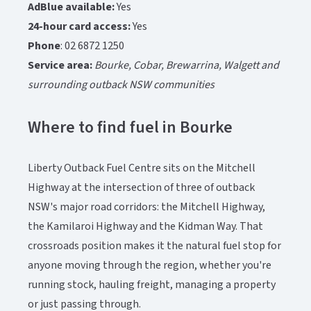
AdBlue available: ​​​​‌ ‍ ​‍​‍‌‍ ‌ ​‍‌‍‍‌‌‍‌ ‌‍‍‌‌‍ ‍​‍​‍​ ‍‍​‍​‍‌ ​ ‌‍​‌‌‍ ‍‌‍‍‌‌ ‌​‌ ‍‌​‍ ‍‌‍‍‌‌‍ ​‍​‍​‍ ​​‍​‍‌‍‍​‌ ​‍‌‍‌‌‌‍‌‍​‍​‍​ ‍‍​‍​‍‌‍‍​‌ ‌​‌ ‌​‌ ​​‌ ​ ​ ‍‍​‍ ​‍ ‌‍ ​‌‍‍‌‌‍​‍‌‍‌‌‌ ​‍‌ ‌​‌ ‍‌​‍ ‌‌ ​ ‌ ‌​‌ ‌‌‌‍‌​‌‍‍‌‌‍ ​‍ ‍‌ ‌‍‌‍‌‌‌ ​‍‌‍​ ‌‍‌‌‌‍ ​​‍ ‍‌‍​‌‌ ​​‌ ​​​‍ ‌‍‍‌‌‍ ‍‌ ‌​‌‍‌‌‌‍ ‍‌ ‌​​‍ ‌‍‌‌‌‍‌​‌‍‍‌‌ ‌​​‍ ‌‍ ‌‌‍ ‌‍‌​‌‍‌‌​ ‌‌ ​​‌ ​‍‌‍‌‌‌ ​ ‌‍‌‌‌‍ ‍‌ ‌​‌‍​‌‌ ‌​‌‍‍‌‌‍ ‌‍ ‍​ ‍ ‌‍‍‌‌‍‌​​ ‌‌‍​‌​ ‍​‌‍​‍‌‍‌‌‌‍​‌​ ​‍‌‍​ ​ ‍‌​‍ ‌‌‍‌​​ ‌‌​ ‌‌​ ‌​​‍ ‌​ ‌​​ ‌‍​ ‍​‌‍‌‍​‍ ‌‌‍​‌‌‍​‌​ ‌‍​ ‍​​‍ ‌​ ‌‍‌‍​ ‌‍‌‌​ ​ ​ ‌‌​ ‌‌‌‍​‍‌‍​‍​ ‌​​ ‌‍‌‍​‌‌‍​‌​ ‍ ‌ ‌​‌ ‍‌‌ ​​‌‍‌‌​ ‌‌‍​‌‌ ​‍‌ ‌​‌‍‍‌‌‍​ ‌‍ ​‌‍‌‌​ ‍ ‌ ​​‌‍​‌‌ ‌​‌‍‍​​ ‌‌‍​ ‌‍ ‌‍ ‍‌ ‌​‌‍‌‌‌‍ ‍‌ ‌​‌​ ‌‌‍​‌‌ ‌​‌ ​‍‌‍‍‌‌ ‍​​‍‌‌​ ‌‌‌​​‍‌‌ ‌‍‍ ‌‍‌‌‌ ‍‌​‍‌‌​ ​ ‌​‌​​‍‌‌​ ​ ‌​‌​​‍‌‌​ ​‍​ ​‍‌‍‌​‌‍‌‌‌‍‌​​ ​ ​ ‌‌‌‍‌‌​ ‌​‌‍​‍​ ​‍‌‍​ ​ ​‍‌‍​‍​‍‌‌​ ​‍​ ​‍​‍‌‌​ ‌‌‌​‌​​‍ ‍‌‍​ ‌‍ ‌‍ ‍‌ ‌​‌‍‌‌‌‍ ‍‌ ‌​​‍‌‌​ ‌‌‌​​‍‌‌ ‌‍‍ ‌‍‌‌‌ ‍‌​‍‌‌​ ​ ‌​‌​​‍‌‌​ ​ ‌​‌​​‍‌‌​ ​‍​ ​‍​ ‌​​ ‌ ​ ​‍‌‍​ ‌‍‌‍​ ​ ‌‍​‍​ ‍‌​ ​‌​ ‌​​ ‍​​ ‍​​‍‌‌​ ​‍​ ​‍​‍‌‌​ ‌‌‌​‌​​‍ ‍‌‍​ ‌‍‍​‌‍‍‌‌‍ ​‌‍‌​‌ ​‍‌‍‌‌‌‍ ‍​‍‌‌​ ‌‌‌​​‍‌‌ ‌‍‍ ‌‍‌‌‌ ‍‌​‍‌‌​ ​ ‌​‌​​‍‌‌​ ​ ‌​‌​​‍‌‌​ ​‍​ ​‍​ ​‍​ ‌ ​ ​‍​ ​‌​ ‌​​ ‌‍​ ​ ​ ​​‌‍​‌​ ‌‍​ ‌‍‌‍​‌​‍‌‌​ ​‍​ ​‍​‍‌‌​ ‌‌‌​‌​​‍ ‍‌ ‌​‌‍‌‌‌ ‍​‌ ‌​​ ‌‍​‍‌‍​‌‌ ​ ‌‍‌‌‌‌‌‌‌ ​‍‌‍ ​​ ‌‌‍‍​‌ ‌​‌ ‌​‌ ​​‌ ​ ​‍‌‌​ ​ ‌​​‌​‍‌‌​ ​‍‌​‌‍​‍‌‌​ ​‍‌​‌‍‌‍ ​‌‍‍‌‌‍​‍‌‍‌‌‌ ​‍‌ ‌​‌ ‍‌​‍ ‌‌ ​ ‌ ‌​‌ ‌‌‌‍‌​‌‍‍‌‌‍ ​‍ ‍‌ ‌‍‌‍‌‌‌ ​‍‌‍​ ‌‍‌‌‌‍ ​​‍ ‍‌‍​‌‌ ​​‌ ​​​‍‌‍‌‍‍‌‌‍‌​​ ‌‌‍​‌​ ‍​‌‍​‍‌‍‌‌‌‍​‌​ ​‍‌‍​ ​ ‍‌​‍ ‌‌‍‌​​ ‌‌​ ‌‌​ ‌​​‍ ‌​ ‌​​ ‌‍​ ‍​‌‍‌‍​‍ ‌‌‍​‌‌‍​‌​ ‌‍​ ‍​​‍ ‌​ ‌‍‌‍​ ‌‍‌‌​ ​ ​ ‌‌​ ‌‌‌‍​‍‌‍​‍​ ‌​​ ‌‍‌‍​‌‌‍​‌​‍‌‍‌ ‌​‌ ‍‌‌ ​​‌‍‌‌​ ‌‌‍​‌‌ ​‍‌ ‌​‌‍‍‌‌‍​ ‌‍ ​‌‍‌‌​‍‌‍‌ ​​‌‍​‌‌ ‌​‌‍‍​​ ‌‌‍​ ‌‍ ‌‍ ‍‌ ‌​‌‍‌‌‌‍ ‍‌ ‌​‌​ ‌‌‍​‌‌ ‌​‌ ​‍‌‍‍‌‌ ‍​​‍‌‌​ ‌‌‌​​‍‌‌ ‌‍‍ ‌‍‌‌‌ ‍‌​‍‌‌​ ​ ‌​‌​​‍‌‌​ ​ ‌​‌​​‍‌‌​ ​‍​ ​‍‌‍‌​‌‍‌‌‌‍‌​​ ​ ​ ‌‌‌‍‌‌​ ‌​‌‍​‍​ ​‍‌‍​ ​ ​‍‌‍​‍​‍‌‌​ ​‍​ ​‍​‍‌‌​ ‌‌‌​‌​​‍ ‍‌‍​ ‌‍ ‌‍ ‍‌ ‌​‌‍‌‌‌‍ ‍‌ ‌​​‍‌‌​ ‌‌‌​​‍‌‌ ‌‍‍ ‌‍‌‌‌ ‍‌​‍‌‌​ ​ ‌​‌​​‍‌‌​ ​ ‌​‌​​‍‌‌​ ​‍​ ​‍​ ‌​​ ‌ ​ ​‍‌‍​ ‌‍‌‍​ ​ ‌‍​‍​ ‍‌​ ​‌​ ‌​​ ‍​​ ‍​​‍‌‌​ ​‍​ ​‍​‍‌‌​ ‌‌‌​‌​​‍ ‍‌‍​ ‌‍‍​‌‍‍‌‌‍ ​‌‍‌​‌ ​‍‌‍‌‌‌‍ ‍​‍‌‌​ ‌‌‌​​‍‌‌ ‌‍‍ ‌‍‌‌‌ ‍‌​‍‌‌​ ​ ‌​‌​​‍‌‌​ ​ ‌​‌​​‍‌‌​ ​‍​ ​‍​ ​‍​ ‌ ​ ​‍​ ​‌​ ‌​​ ‌‍​ ​ ​ ​​‌‍​‌​ ‌‍​ ‌‍‌‍​‌​‍‌‌​ ​‍​ ​‍​‍‌‌​ ‌‌‌​‌​​‍ ‍‌ ‌​‌‍‌‌‌ ‍​‌ ‌​​‍‌‍‌ ​​‌‍‌‌‌ ​‍‌ ​ ‌ ​​‌‍‌‌‌‍​ ‌ ‌​‌‍‍‌‌ ‌‍‌‍‌‌​ ‌‌ ​​‌ ‌‌‌‍​‍‌‍ ​‌‍‍‌‌ ​ ‌‍‍​‌‍‌‌‌‍‌​​‍​‍‌ ‌
Yes​​​​‌ ‍ ​‍​‍‌‍ ‌ ​‍‌‍‍‌‌‍‌ ‌‍‍‌‌‍ ‍​‍​‍​ ‍‍​‍​‍‌ ​ ‌‍​‌‌‍ ‍‌‍‍‌‌ ‌​‌ ‍‌​‍ ‍‌‍‍‌‌‍ ​‍​‍​‍ ​​‍​‍‌‍‍​‌ ​‍‌‍‌‌‌‍‌‍​‍​‍​ ‍‍​‍​‍‌‍‍​‌ ‌​‌ ‌​‌ ​​‌ ​ ​ ‍‍​‍ ​‍ ‌‍ ​‌‍‍‌‌‍​‍‌‍‌‌‌ ​‍‌ ‌​‌ ‍‌​‍ ‌‌ ​ ‌ ‌​‌ ‌‌‌‍‌​‌‍‍‌‌‍ ​‍ ‍‌ ‌‍‌‍‌‌‌ ​‍‌‍​ ‌‍‌‌‌‍ ​​‍ ‍‌‍​‌‌ ​​‌ ​​​‍ ‌‍‍‌‌‍ ‍‌ ‌​‌‍‌‌‌‍ ‍‌ ‌​​‍ ‌‍‌‌‌‍‌​‌‍‍‌‌ ‌​​‍ ‌‍ ‌‌‍ ‌‍‌​‌‍‌‌​ ‌‌ ​​‌ ​‍‌‍‌‌‌ ​ ‌‍‌‌‌‍ ‍‌ ‌​‌‍​‌‌ ‌​‌‍‍‌‌‍ ‌‍ ‍​ ‍ ‌‍‍‌‌‍‌​​ ‌‌‍​‌​ ‍​‌‍​‍‌‍‌‌‌‍​‌​ ​‍‌‍​ ​ ‍‌​‍ ‌‌‍‌​​ ‌‌​ ‌‌​ ‌​​‍ ‌​ ‌​​ ‌‍​ ‍​‌‍‌‍​‍ ‌‌‍​‌‌‍​‌​ ‌‍​ ‍​​‍ ‌​ ‌‍‌‍​ ‌‍‌‌​ ​ ​ ‌‌​ ‌‌‌‍​‍‌‍​‍​ ‌​​ ‌‍‌‍​‌‌‍​‌​ ‍ ‌ ‌​‌ ‍‌‌ ​​‌‍‌‌​ ‌‌‍​‌‌ ​‍‌ ‌​‌‍‍‌‌‍​ ‌‍ ​‌‍‌‌​ ‍ ‌ ​​‌‍​‌‌ ‌​‌‍‍​​ ‌‌‍​ ‌‍ ‌‍ ‍‌ ‌​‌‍‌‌‌‍ ‍‌ ‌​‌​ ‌‌‍​‌‌ ‌​‌ ​‍‌‍‍‌‌ ‍​​‍‌‌​ ‌‌‌​​‍‌‌ ‌‍‍ ‌‍‌‌‌ ‍‌​‍‌‌​ ​ ‌​‌​​‍‌‌​ ​ ‌​‌​​‍‌‌​ ​‍​ ​‍‌‍‌​‌‍‌‌‌‍‌​​ ​ ​ ‌‌‌‍‌‌​ ‌​‌‍​‍​ ​‍‌‍​ ​ ​‍‌‍​‍​‍‌‌​ ​‍​ ​‍​‍‌‌​ ‌‌‌​‌​​‍ ‍‌‍​ ‌‍ ‌‍ ‍‌ ‌​‌‍‌‌‌‍ ‍‌ ‌​​‍‌‌​ ‌‌‌​​‍‌‌ ‌‍‍ ‌‍‌‌‌ ‍‌​‍‌‌​ ​ ‌​‌​​‍‌‌​ ​ ‌​‌​​‍‌‌​ ​‍​ ​‍​ ‌​​ ‌ ​ ​‍‌‍​ ‌‍‌‍​ ​ ‌‍​‍​ ‍‌​ ​‌​ ‌​​ ‍​​ ‍​​‍‌‌​ ​‍​ ​‍​‍‌‌​ ‌‌‌​‌​​‍ ‍‌‍​ ‌‍‍​‌‍‍‌‌‍ ​‌‍‌​‌ ​‍‌‍‌‌‌‍ ‍​‍‌‌​ ‌‌‌​​‍‌‌ ‌‍‍ ‌‍‌‌‌ ‍‌​‍‌‌​ ​ ‌​‌​​‍‌‌​ ​ ‌​‌​​‍‌‌​ ​‍​ ​‍​ ‍‌​ ‌‍‌‍‌‍‌‍​‌‌‍​‌​ ‍‌​ ‌‍‌‍‌​​ ‌ ‌‍​‍​ ​​‌‍​‌​‍‌‌​ ​‍​ ​‍​‍‌‌​ ‌‌‌​‌​​‍ ‍‌ ‌​‌‍‌‌‌ ‍​‌ ‌​​ ‌‍​‍‌‍​‌‌ ​ ‌‍‌‌‌‌‌‌‌ ​‍‌‍ ​​ ‌‌‍‍​‌ ‌​‌ ‌​‌ ​​‌ ​ ​‍‌‌​ ​ ‌​​‌​‍‌‌​ ​‍‌​‌‍​‍‌‌​ ​‍‌​‌‍‌‍ ​‌‍‍‌‌‍​‍‌‍‌‌‌ ​‍‌ ‌​‌ ‍‌​‍ ‌‌ ​ ‌ ‌​‌ ‌‌‌‍‌​‌‍‍‌‌‍ ​‍ ‍‌ ‌‍‌‍‌‌‌ ​‍‌‍​ ‌‍‌‌‌‍ ​​‍ ‍‌‍​‌‌ ​​‌ ​​​‍‌‍‌‍‍‌‌‍‌​​ ‌‌‍​‌​ ‍​‌‍​‍‌‍‌‌‌‍​‌​ ​‍‌‍​ ​ ‍‌​‍ ‌‌‍‌​​ ‌‌​ ‌‌​ ‌​​‍ ‌​ ‌​​ ‌‍​ ‍​‌‍‌‍​‍ ‌‌‍​‌‌‍​‌​ ‌‍​ ‍​​‍ ‌​ ‌‍‌‍​ ‌‍‌‌​ ​ ​ ‌‌​ ‌‌‌‍​‍‌‍​‍​ ‌​​ ‌‍‌‍​‌‌‍​‌​‍‌‍‌ ‌​‌ ‍‌‌ ​​‌‍‌‌​ ‌‌‍​‌‌ ​‍‌ ‌​‌‍‍‌‌‍​ ‌‍ ​‌‍‌‌​‍‌‍‌ ​​‌‍​‌‌ ‌​‌‍‍​​ ‌‌‍​ ‌‍ ‌‍ ‍‌ ‌​‌‍‌‌‌‍ ‍‌ ‌​‌​ ‌‌‍​‌‌ ‌​‌ ​‍‌‍‍‌‌ ‍​​‍‌‌​ ‌‌‌​​‍‌‌ ‌‍‍ ‌‍‌‌‌ ‍‌​‍‌‌​ ​ ‌​‌​​‍‌‌​ ​ ‌​‌​​‍‌‌​ ​‍​ ​‍‌‍‌​‌‍‌‌‌‍‌​​ ​ ​ ‌‌‌‍‌‌​ ‌​‌‍​‍​ ​‍‌‍​ ​ ​‍‌‍​‍​‍‌‌​ ​‍​ ​‍​‍‌‌​ ‌‌‌​‌​​‍ ‍‌‍​ ‌‍ ‌‍ ‍‌ ‌​‌‍‌‌‌‍ ‍‌ ‌​​‍‌‌​ ‌‌‌​​‍‌‌ ‌‍‍ ‌‍‌‌‌ ‍‌​‍‌‌​ ​ ‌​‌​​‍‌‌​ ​ ‌​‌​​‍‌‌​ ​‍​ ​‍​ ‌​​ ‌ ​ ​‍‌‍​ ‌‍‌‍​ ​ ‌‍​‍​ ‍‌​ ​‌​ ‌​​ ‍​​ ‍​​‍‌‌​ ​‍​ ​‍​‍‌‌​ ‌‌‌​‌​​‍ ‍‌‍​ ‌‍‍​‌‍‍‌‌‍ ​‌‍‌​‌ ​‍‌‍‌‌‌‍ ‍​‍‌‌​ ‌‌‌​​‍‌‌ ‌‍‍ ‌‍‌‌‌ ‍‌​‍‌‌​ ​ ‌​‌​​‍‌‌​ ​ ‌​‌​​‍‌‌​ ​‍​ ​‍​ ‍‌​ ‌‍‌‍‌‍‌‍​‌‌‍​‌​ ‍‌​ ‌‍‌‍‌​​ ‌ ‌‍​‍​ ​​‌‍​‌​‍‌‌​ ​‍​ ​‍​‍‌‌​ ‌‌‌​‌​​‍ ‍‌ ‌​‌‍‌‌‌ ‍​‌ ‌​​‍‌‍‌ ​​‌‍‌‌‌ ​‍‌ ​ ‌ ​​‌‍‌‌‌‍​ ‌ ‌​‌‍‍‌‌ ‌‍‌‍‌‌​ ‌‌ ​​‌ ‌‌‌‍​‍‌‍ ​‌‍‍‌‌ ​ ‌‍‍​‌‍‌‌‌‍‌​​‍​‍‌ ‌
24-hour card access: ​​​​‌ ‍ ​‍​‍‌‍ ‌ ​‍‌‍‍‌‌‍‌ ‌‍‍‌‌‍ ‍​‍​‍​ ‍‍​‍​‍‌ ​ ‌‍​‌‌‍ ‍‌‍‍‌‌ ‌​‌ ‍‌​‍ ‍‌‍‍‌‌‍ ​‍​‍​‍ ​​‍​‍‌‍‍​‌ ​‍‌‍‌‌‌‍‌‍​‍​‍​ ‍‍​‍​‍‌‍‍​‌ ‌​‌ ‌​‌ ​​‌ ​ ​ ‍‍​‍ ​‍ ‌‍ ​‌‍‍‌‌‍​‍‌‍‌‌‌ ​‍‌ ‌​‌ ‍‌​‍ ‌‌ ​ ‌ ‌​‌ ‌‌‌‍‌​‌‍‍‌‌‍ ​‍ ‍‌ ‌‍‌‍‌‌‌ ​‍‌‍​ ‌‍‌‌‌‍ ​​‍ ‍‌‍​‌‌ ​​‌ ​​​‍ ‌‍‍‌‌‍ ‍‌ ‌​‌‍‌‌‌‍ ‍‌ ‌​​‍ ‌‍‌‌‌‍‌​‌‍‍‌‌ ‌​​‍ ‌‍ ‌‌‍ ‌‍‌​‌‍‌‌​ ‌‌ ​​‌ ​‍‌‍‌‌‌ ​ ‌‍‌‌‌‍ ‍‌ ‌​‌‍​‌‌ ‌​‌‍‍‌‌‍ ‌‍ ‍​ ‍ ‌‍‍‌‌‍‌​​ ‌‌‍​‌​ ‍​‌‍​‍‌‍‌‌‌‍​‌​ ​‍‌‍​ ​ ‍‌​‍ ‌‌‍‌​​ ‌‌​ ‌‌​ ‌​​‍ ‌​ ‌​​ ‌‍​ ‍​‌‍‌‍​‍ ‌‌‍​‌‌‍​‌​ ‌‍​ ‍​​‍ ‌​ ‌‍‌‍​ ‌‍‌‌​ ​ ​ ‌‌​ ‌‌‌‍​‍‌‍​‍​ ‌​​ ‌‍‌‍​‌‌‍​‌​ ‍ ‌ ‌​‌ ‍‌‌ ​​‌‍‌‌​ ‌‌‍​‌‌ ​‍‌ ‌​‌‍‍‌‌‍​ ‌‍ ​‌‍‌‌​ ‍ ‌ ​​‌‍​‌‌ ‌​‌‍‍​​ ‌‌‍​ ‌‍ ‌‍ ‍‌ ‌​‌‍‌‌‌‍ ‍‌ ‌​‌​ ‌‌‍​‌‌ ‌​‌ ​‍‌‍‍‌‌ ‍​​‍‌‌​ ‌‌‌​​‍‌‌ ‌‍‍ ‌‍‌‌‌ ‍‌​‍‌‌​ ​ ‌​‌​​‍‌‌​ ​ ‌​‌​​‍‌‌​ ​‍​ ​‍‌‍‌​‌‍‌‌‌‍‌​​ ​ ​ ‌‌‌‍‌‌​ ‌​‌‍​‍​ ​‍‌‍​ ​ ​‍‌‍​‍​‍‌‌​ ​‍​ ​‍​‍‌‌​ ‌‌‌​‌​​‍ ‍‌‍​ ‌‍ ‌‍ ‍‌ ‌​‌‍‌‌‌‍ ‍‌ ‌​​‍‌‌​ ‌‌‌​​‍‌‌ ‌‍‍ ‌‍‌‌‌ ‍‌​‍‌‌​ ​ ‌​‌​​‍‌‌​ ​ ‌​‌​​‍‌‌​ ​‍​ ​‍​ ​​‌‍​‍​ ‍​​ ​ ‌‍​‍​ ‌​‌‍​ ​ ‍​‌‍​‍‌‍‌‍​ ​​‌‍‌​​‍‌‌​ ​‍​ ​‍​‍‌‌​ ‌‌‌​‌​​‍ ‍‌‍​ ‌‍‍​‌‍‍‌‌‍ ​‌‍‌​‌ ​‍‌‍‌‌‌‍ ‍​‍‌‌​ ‌‌‌​​‍‌‌ ‌‍‍ ‌‍‌‌‌ ‍‌​‍‌‌​ ​ ‌​‌​​‍‌‌​ ​ ‌​‌​​‍‌‌​ ​‍​ ​‍​ ​ ​ ​ ‌‍​‍‌‍​‌‌‍‌‍​ ‌​‌‍​‍​ ‌‌​ ‍‌‌‍‌‍‌‍‌​​ ‍​​‍‌‌​ ​‍​ ​‍​‍‌‌​ ‌‌‌​‌​​‍ ‍‌ ‌​‌‍‌‌‌ ‍​‌ ‌​​ ‌‍​‍‌‍​‌‌ ​ ‌‍‌‌‌‌‌‌‌ ​‍‌‍ ​​ ‌‌‍‍​‌ ‌​‌ ‌​‌ ​​‌ ​ ​‍‌‌​ ​ ‌​​‌​‍‌‌​ ​‍‌​‌‍​‍‌‌​ ​‍‌​‌‍‌‍ ​‌‍‍‌‌‍​‍‌‍‌‌‌ ​‍‌ ‌​‌ ‍‌​‍ ‌‌ ​ ‌ ‌​‌ ‌‌‌‍‌​‌‍‍‌‌‍ ​‍ ‍‌ ‌‍‌‍‌‌‌ ​‍‌‍​ ‌‍‌‌‌‍ ​​‍ ‍‌‍​‌‌ ​​‌ ​​​‍‌‍‌‍‍‌‌‍‌​​ ‌‌‍​‌​ ‍​‌‍​‍‌‍‌‌‌‍​‌​ ​‍‌‍​ ​ ‍‌​‍ ‌‌‍‌​​ ‌‌​ ‌‌​ ‌​​‍ ‌​ ‌​​ ‌‍​ ‍​‌‍‌‍​‍ ‌‌‍​‌‌‍​‌​ ‌‍​ ‍​​‍ ‌​ ‌‍‌‍​ ‌‍‌‌​ ​ ​ ‌‌​ ‌‌‌‍​‍‌‍​‍​ ‌​​ ‌‍‌‍​‌‌‍​‌​‍‌‍‌ ‌​‌ ‍‌‌ ​​‌‍‌‌​ ‌‌‍​‌‌ ​‍‌ ‌​‌‍‍‌‌‍​ ‌‍ ​‌‍‌‌​‍‌‍‌ ​​‌‍​‌‌ ‌​‌‍‍​​ ‌‌‍​ ‌‍ ‌‍ ‍‌ ‌​‌‍‌‌‌‍ ‍‌ ‌​‌​ ‌‌‍​‌‌ ‌​‌ ​‍‌‍‍‌‌ ‍​​‍‌‌​ ‌‌‌​​‍‌‌ ‌‍‍ ‌‍‌‌‌ ‍‌​‍‌‌​ ​ ‌​‌​​‍‌‌​ ​ ‌​‌​​‍‌‌​ ​‍​ ​‍‌‍‌​‌‍‌‌‌‍‌​​ ​ ​ ‌‌‌‍‌‌​ ‌​‌‍​‍​ ​‍‌‍​ ​ ​‍‌‍​‍​‍‌‌​ ​‍​ ​‍​‍‌‌​ ‌‌‌​‌​​‍ ‍‌‍​ ‌‍ ‌‍ ‍‌ ‌​‌‍‌‌‌‍ ‍‌ ‌​​‍‌‌​ ‌‌‌​​‍‌‌ ‌‍‍ ‌‍‌‌‌ ‍‌​‍‌‌​ ​ ‌​‌​​‍‌‌​ ​ ‌​‌​​‍‌‌​ ​‍​ ​‍​ ​​‌‍​‍​ ‍​​ ​ ‌‍​‍​ ‌​‌‍​ ​ ‍​‌‍​‍‌‍‌‍​ ​​‌‍‌​​‍‌‌​ ​‍​ ​‍​‍‌‌​ ‌‌‌​‌​​‍ ‍‌‍​ ‌‍‍​‌‍‍‌‌‍ ​‌‍‌​‌ ​‍‌‍‌‌‌‍ ‍​‍‌‌​ ‌‌‌​​‍‌‌ ‌‍‍ ‌‍‌‌‌ ‍‌​‍‌‌​ ​ ‌​‌​​‍‌‌​ ​ ‌​‌​​‍‌‌​ ​‍​ ​‍​ ​ ​ ​ ‌‍​‍‌‍​‌‌‍‌‍​ ‌​‌‍​‍​ ‌‌​ ‍‌‌‍‌‍‌‍‌​​ ‍​​‍‌‌​ ​‍​ ​‍​‍‌‌​ ‌‌‌​‌​​‍ ‍‌ ‌​‌‍‌‌‌ ‍​‌ ‌​​‍‌‍‌ ​​‌‍‌‌‌ ​‍‌ ​ ‌ ​​‌‍‌‌‌‍​ ‌ ‌​‌‍‍‌‌ ‌‍‌‍‌‌​ ‌‌ ​​‌ ‌‌‌‍​‍‌‍ ​‌‍‍‌‌ ​ ‌‍‍​‌‍‌‌‌‍‌​​‍​‍‌ ‌
Yes​​​​‌ ‍ ​‍​‍‌‍ ‌ ​‍‌‍‍‌‌‍‌ ‌‍‍‌‌‍ ‍​‍​‍​ ‍‍​‍​‍‌ ​ ‌‍​‌‌‍ ‍‌‍‍‌‌ ‌​‌ ‍‌​‍ ‍‌‍‍‌‌‍ ​‍​‍​‍ ​​‍​‍‌‍‍​‌ ​‍‌‍‌‌‌‍‌‍​‍​‍​ ‍‍​‍​‍‌‍‍​‌ ‌​‌ ‌​‌ ​​‌ ​ ​ ‍‍​‍ ​‍ ‌‍ ​‌‍‍‌‌‍​‍‌‍‌‌‌ ​‍‌ ‌​‌ ‍‌​‍ ‌‌ ​ ‌ ‌​‌ ‌‌‌‍‌​‌‍‍‌‌‍ ​‍ ‍‌ ‌‍‌‍‌‌‌ ​‍‌‍​ ‌‍‌‌‌‍ ​​‍ ‍‌‍​‌‌ ​​‌ ​​​‍ ‌‍‍‌‌‍ ‍‌ ‌​‌‍‌‌‌‍ ‍‌ ‌​​‍ ‌‍‌‌‌‍‌​‌‍‍‌‌ ‌​​‍ ‌‍ ‌‌‍ ‌‍‌​‌‍‌‌​ ‌‌ ​​‌ ​‍‌‍‌‌‌ ​ ‌‍‌‌‌‍ ‍‌ ‌​‌‍​‌‌ ‌​‌‍‍‌‌‍ ‌‍ ‍​ ‍ ‌‍‍‌‌‍‌​​ ‌‌‍​‌​ ‍​‌‍​‍‌‍‌‌‌‍​‌​ ​‍‌‍​ ​ ‍‌​‍ ‌‌‍‌​​ ‌‌​ ‌‌​ ‌​​‍ ‌​ ‌​​ ‌‍​ ‍​‌‍‌‍​‍ ‌‌‍​‌‌‍​‌​ ‌‍​ ‍​​‍ ‌​ ‌‍‌‍​ ‌‍‌‌​ ​ ​ ‌‌​ ‌‌‌‍​‍‌‍​‍​ ‌​​ ‌‍‌‍​‌‌‍​‌​ ‍ ‌ ‌​‌ ‍‌‌ ​​‌‍‌‌​ ‌‌‍​‌‌ ​‍‌ ‌​‌‍‍‌‌‍​ ‌‍ ​‌‍‌‌​ ‍ ‌ ​​‌‍​‌‌ ‌​‌‍‍​​ ‌‌‍​ ‌‍ ‌‍ ‍‌ ‌​‌‍‌‌‌‍ ‍‌ ‌​‌​ ‌‌‍​‌‌ ‌​‌ ​‍‌‍‍‌‌ ‍​​‍‌‌​ ‌‌‌​​‍‌‌ ‌‍‍ ‌‍‌‌‌ ‍‌​‍‌‌​ ​ ‌​‌​​‍‌‌​ ​ ‌​‌​​‍‌‌​ ​‍​ ​‍‌‍‌​‌‍‌‌‌‍‌​​ ​ ​ ‌‌‌‍‌‌​ ‌​‌‍​‍​ ​‍‌‍​ ​ ​‍‌‍​‍​‍‌‌​ ​‍​ ​‍​‍‌‌​ ‌‌‌​‌​​‍ ‍‌‍​ ‌‍ ‌‍ ‍‌ ‌​‌‍‌‌‌‍ ‍‌ ‌​​‍‌‌​ ‌‌‌​​‍‌‌ ‌‍‍ ‌‍‌‌‌ ‍‌​‍‌‌​ ​ ‌​‌​​‍‌‌​ ​ ‌​‌​​‍‌‌​ ​‍​ ​‍​ ​​‌‍​‍​ ‍​​ ​ ‌‍​‍​ ‌​‌‍​ ​ ‍​‌‍​‍‌‍‌‍​ ​​‌‍‌​​‍‌‌​ ​‍​ ​‍​‍‌‌​ ‌‌‌​‌​​‍ ‍‌‍​ ‌‍‍​‌‍‍‌‌‍ ​‌‍‌​‌ ​‍‌‍‌‌‌‍ ‍​‍‌‌​ ‌‌‌​​‍‌‌ ‌‍‍ ‌‍‌‌‌ ‍‌​‍‌‌​ ​ ‌​‌​​‍‌‌​ ​ ‌​‌​​‍‌‌​ ​‍​ ​‍‌‍​‌​ ‌​​ ​​​ ‌​​ ​‌‌‍​‍​ ​‍​ ‌ ​ ‌‍‌‍​‍​ ‌ ​ ‍​​‍‌‌​ ​‍​ ​‍​‍‌‌​ ‌‌‌​‌​​‍ ‍‌ ‌​‌‍‌‌‌ ‍​‌ ‌​​ ‌‍​‍‌‍​‌‌ ​ ‌‍‌‌‌‌‌‌‌ ​‍‌‍ ​​ ‌‌‍‍​‌ ‌​‌ ‌​‌ ​​‌ ​ ​‍‌‌​ ​ ‌​​‌​‍‌‌​ ​‍‌​‌‍​‍‌‌​ ​‍‌​‌‍‌‍ ​‌‍‍‌‌‍​‍‌‍‌‌‌ ​‍‌ ‌​‌ ‍‌​‍ ‌‌ ​ ‌ ‌​‌ ‌‌‌‍‌​‌‍‍‌‌‍ ​‍ ‍‌ ‌‍‌‍‌‌‌ ​‍‌‍​ ‌‍‌‌‌‍ ​​‍ ‍‌‍​‌‌ ​​‌ ​​​‍‌‍‌‍‍‌‌‍‌​​ ‌‌‍​‌​ ‍​‌‍​‍‌‍‌‌‌‍​‌​ ​‍‌‍​ ​ ‍‌​‍ ‌‌‍‌​​ ‌‌​ ‌‌​ ‌​​‍ ‌​ ‌​​ ‌‍​ ‍​‌‍‌‍​‍ ‌‌‍​‌‌‍​‌​ ‌‍​ ‍​​‍ ‌​ ‌‍‌‍​ ‌‍‌‌​ ​ ​ ‌‌​ ‌‌‌‍​‍‌‍​‍​ ‌​​ ‌‍‌‍​‌‌‍​‌​‍‌‍‌ ‌​‌ ‍‌‌ ​​‌‍‌‌​ ‌‌‍​‌‌ ​‍‌ ‌​‌‍‍‌‌‍​ ‌‍ ​‌‍‌‌​‍‌‍‌ ​​‌‍​‌‌ ‌​‌‍‍​​ ‌‌‍​ ‌‍ ‌‍ ‍‌ ‌​‌‍‌‌‌‍ ‍‌ ‌​‌​ ‌‌‍​‌‌ ‌​‌ ​‍‌‍‍‌‌ ‍​​‍‌‌​ ‌‌‌​​‍‌‌ ‌‍‍ ‌‍‌‌‌ ‍‌​‍‌‌​ ​ ‌​‌​​‍‌‌​ ​ ‌​‌​​‍‌‌​ ​‍​ ​‍‌‍‌​‌‍‌‌‌‍‌​​ ​ ​ ‌‌‌‍‌‌​ ‌​‌‍​‍​ ​‍‌‍​ ​ ​‍‌‍​‍​‍‌‌​ ​‍​ ​‍​‍‌‌​ ‌‌‌​‌​​‍ ‍‌‍​ ‌‍ ‌‍ ‍‌ ‌​‌‍‌‌‌‍ ‍‌ ‌​​‍‌‌​ ‌‌‌​​‍‌‌ ‌‍‍ ‌‍‌‌‌ ‍‌​‍‌‌​ ​ ‌​‌​​‍‌‌​ ​ ‌​‌​​‍‌‌​ ​‍​ ​‍​ ​​‌‍​‍​ ‍​​ ​ ‌‍​‍​ ‌​‌‍​ ​ ‍​‌‍​‍‌‍‌‍​ ​​‌‍‌​​‍‌‌​ ​‍​ ​‍​‍‌‌​ ‌‌‌​‌​​‍ ‍‌‍​ ‌‍‍​‌‍‍‌‌‍ ​‌‍‌​‌ ​‍‌‍‌‌‌‍ ‍​‍‌‌​ ‌‌‌​​‍‌‌ ‌‍‍ ‌‍‌‌‌ ‍‌​‍‌‌​ ​ ‌​‌​​‍‌‌​ ​ ‌​‌​​‍‌‌​ ​‍​ ​‍‌‍​‌​ ‌​​ ​​​ ‌​​ ​‌‌‍​‍​ ​‍​ ‌ ​ ‌‍‌‍​‍​ ‌ ​ ‍​​‍‌‌​ ​‍​ ​‍​‍‌‌​ ‌‌‌​‌​​‍ ‍‌ ‌​‌‍‌‌‌ ‍​‌ ‌​​‍‌‍‌ ​​‌‍‌‌‌ ​‍‌ ​ ‌ ​​‌‍‌‌‌‍​ ‌ ‌​‌‍‍‌‌ ‌‍‌‍‌‌​ ‌‌ ​​‌ ‌‌‌‍​‍‌‍ ​‌‍‍‌‌ ​ ‌‍‍​‌‍‌‌‌‍‌​​‍​‍‌ ‌
Phone​​​​‌ ‍ ​‍​‍‌‍ ‌ ​‍‌‍‍‌‌‍‌ ‌‍‍‌‌‍ ‍​‍​‍​ ‍‍​‍​‍‌ ​ ‌‍​‌‌‍ ‍‌‍‍‌‌ ‌​‌ ‍‌​‍ ‍‌‍‍‌‌‍ ​‍​‍​‍ ​​‍​‍‌‍‍​‌ ​‍‌‍‌‌‌‍‌‍​‍​‍​ ‍‍​‍​‍‌‍‍​‌ ‌​‌ ‌​‌ ​​‌ ​ ​ ‍‍​‍ ​‍ ‌‍ ​‌‍‍‌‌‍​‍‌‍‌‌‌ ​‍‌ ‌​‌ ‍‌​‍ ‌‌ ​ ‌ ‌​‌ ‌‌‌‍‌​‌‍‍‌‌‍ ​‍ ‍‌ ‌‍‌‍‌‌‌ ​‍‌‍​ ‌‍‌‌‌‍ ​​‍ ‍‌‍​‌‌ ​​‌ ​​​‍ ‌‍‍‌‌‍ ‍‌ ‌​‌‍‌‌‌‍ ‍‌ ‌​​‍ ‌‍‌‌‌‍‌​‌‍‍‌‌ ‌​​‍ ‌‍ ‌‌‍ ‌‍‌​‌‍‌‌​ ‌‌ ​​‌ ​‍‌‍‌‌‌ ​ ‌‍‌‌‌‍ ‍‌ ‌​‌‍​‌‌ ‌​‌‍‍‌‌‍ ‌‍ ‍​ ‍ ‌‍‍‌‌‍‌​​ ‌‌‍​‌​ ‍​‌‍​‍‌‍‌‌‌‍​‌​ ​‍‌‍​ ​ ‍‌​‍ ‌‌‍‌​​ ‌‌​ ‌‌​ ‌​​‍ ‌​ ‌​​ ‌‍​ ‍​‌‍‌‍​‍ ‌‌‍​‌‌‍​‌​ ‌‍​ ‍​​‍ ‌​ ‌‍‌‍​ ‌‍‌‌​ ​ ​ ‌‌​ ‌‌‌‍​‍‌‍​‍​ ‌​​ ‌‍‌‍​‌‌‍​‌​ ‍ ‌ ‌​‌ ‍‌‌ ​​‌‍‌‌​ ‌‌‍​‌‌ ​‍‌ ‌​‌‍‍‌‌‍​ ‌‍ ​‌‍‌‌​ ‍ ‌ ​​‌‍​‌‌ ‌​‌‍‍​​ ‌‌‍​ ‌‍ ‌‍ ‍‌ ‌​‌‍‌‌‌‍ ‍‌ ‌​‌​ ‌‌‍​‌‌ ‌​‌ ​‍‌‍‍‌‌ ‍​​‍‌‌​ ‌‌‌​​‍‌‌ ‌‍‍ ‌‍‌‌‌ ‍‌​‍‌‌​ ​ ‌​‌​​‍‌‌​ ​ ‌​‌​​‍‌‌​ ​‍​ ​‍‌‍‌​‌‍‌‌‌‍‌​​ ​ ​ ‌‌‌‍‌‌​ ‌​‌‍​‍​ ​‍‌‍​ ​ ​‍‌‍​‍​‍‌‌​ ​‍​ ​‍​‍‌‌​ ‌‌‌​‌​​‍ ‍‌‍​ ‌‍ ‌‍ ‍‌ ‌​‌‍‌‌‌‍ ‍‌ ‌​​‍‌‌​ ‌‌‌​​‍‌‌ ‌‍‍ ‌‍‌‌‌ ‍‌​‍‌‌​ ​ ‌​‌​​‍‌‌​ ​ ‌​‌​​‍‌‌​ ​‍​ ​‍​ ‌‌​ ‍‌​ ‌​‌‍​‌​ ​‍‌‍​ ​ ​ ‌‍​‍‌‍​‍​ ​​‌‍​‌​ ‌​​‍‌‌​ ​‍​ ​‍​‍‌‌​ ‌‌‌​‌​​‍ ‍‌‍​ ‌‍‍​‌‍‍‌‌‍ ​‌‍‌​‌ ​‍‌‍‌‌‌‍ ‍​‍‌‌​ ‌‌‌​​‍‌‌ ‌‍‍ ‌‍‌‌‌ ‍‌​‍‌‌​ ​ ‌​‌​​‍‌‌​ ​ ‌​‌​​‍‌‌​ ​‍​ ​‍‌‍‌‌‌‍​‌‌‍​‍​ ​‌​ ‍‌​ ‍‌​ ‍​​ ‌​‌‍​ ‌‍​‍‌‍‌‌‌‍​‌​‍‌‌​ ​‍​ ​‍​‍‌‌​ ‌‌‌​‌​​‍ ‍‌ ‌​‌‍‌‌‌ ‍​‌ ‌​​ ‌‍​‍‌‍​‌‌ ​ ‌‍‌‌‌‌‌‌‌ ​‍‌‍ ​​ ‌‌‍‍​‌ ‌​‌ ‌​‌ ​​‌ ​ ​‍‌‌​ ​ ‌​​‌​‍‌‌​ ​‍‌​‌‍​‍‌‌​ ​‍‌​‌‍‌‍ ​‌‍‍‌‌‍​‍‌‍‌‌‌ ​‍‌ ‌​‌ ‍‌​‍ ‌‌ ​ ‌ ‌​‌ ‌‌‌‍‌​‌‍‍‌‌‍ ​‍ ‍‌ ‌‍‌‍‌‌‌ ​‍‌‍​ ‌‍‌‌‌‍ ​​‍ ‍‌‍​‌‌ ​​‌ ​​​‍‌‍‌‍‍‌‌‍‌​​ ‌‌‍​‌​ ‍​‌‍​‍‌‍‌‌‌‍​‌​ ​‍‌‍​ ​ ‍‌​‍ ‌‌‍‌​​ ‌‌​ ‌‌​ ‌​​‍ ‌​ ‌​​ ‌‍​ ‍​‌‍‌‍​‍ ‌‌‍​‌‌‍​‌​ ‌‍​ ‍​​‍ ‌​ ‌‍‌‍​ ‌‍‌‌​ ​ ​ ‌‌​ ‌‌‌‍​‍‌‍​‍​ ‌​​ ‌‍‌‍​‌‌‍​‌​‍‌‍‌ ‌​‌ ‍‌‌ ​​‌‍‌‌​ ‌‌‍​‌‌ ​‍‌ ‌​‌‍‍‌‌‍​ ‌‍ ​‌‍‌‌​‍‌‍‌ ​​‌‍​‌‌ ‌​‌‍‍​​ ‌‌‍​ ‌‍ ‌‍ ‍‌ ‌​‌‍‌‌‌‍ ‍‌ ‌​‌​ ‌‌‍​‌‌ ‌​‌ ​‍‌‍‍‌‌ ‍​​‍‌‌​ ‌‌‌​​‍‌‌ ‌‍‍ ‌‍‌‌‌ ‍‌​‍‌‌​ ​ ‌​‌​​‍‌‌​ ​ ‌​‌​​‍‌‌​ ​‍​ ​‍‌‍‌​‌‍‌‌‌‍‌​​ ​ ​ ‌‌‌‍‌‌​ ‌​‌‍​‍​ ​‍‌‍​ ​ ​‍‌‍​‍​‍‌‌​ ​‍​ ​‍​‍‌‌​ ‌‌‌​‌​​‍ ‍‌‍​ ‌‍ ‌‍ ‍‌ ‌​‌‍‌‌‌‍ ‍‌ ‌​​‍‌‌​ ‌‌‌​​‍‌‌ ‌‍‍ ‌‍‌‌‌ ‍‌​‍‌‌​ ​ ‌​‌​​‍‌‌​ ​ ‌​‌​​‍‌‌​ ​‍​ ​‍​ ‌‌​ ‍‌​ ‌​‌‍​‌​ ​‍‌‍​ ​ ​ ‌‍​‍‌‍​‍​ ​​‌‍​‌​ ‌​​‍‌‌​ ​‍​ ​‍​‍‌‌​ ‌‌‌​‌​​‍ ‍‌‍​ ‌‍‍​‌‍‍‌‌‍ ​‌‍‌​‌ ​‍‌‍‌‌‌‍ ‍​‍‌‌​ ‌‌‌​​‍‌‌ ‌‍‍ ‌‍‌‌‌ ‍‌​‍‌‌​ ​ ‌​‌​​‍‌‌​ ​ ‌​‌​​‍‌‌​ ​‍​ ​‍‌‍‌‌‌‍​‌‌‍​‍​ ​‌​ ‍‌​ ‍‌​ ‍​​ ‌​‌‍​ ‌‍​‍‌‍‌‌‌‍​‌​‍‌‌​ ​‍​ ​‍​‍‌‌​ ‌‌‌​‌​​‍ ‍‌ ‌​‌‍‌‌‌ ‍​‌ ‌​​‍‌‍‌ ​​‌‍‌‌‌ ​‍‌ ​ ‌ ​​‌‍‌‌‌‍​ ‌ ‌​‌‍‍‌‌ ‌‍‌‍‌‌​ ‌‌ ​​‌ ‌‌‌‍​‍‌‍ ​‌‍‍‌‌ ​ ‌‍‍​‌‍‌‌‌‍‌​​‍​‍‌ ‌
: 02 6872 1250
Service area:​​​​‌ ‍ ​‍​‍‌‍ ‌ ​‍‌‍‍‌‌‍‌ ‌‍‍‌‌‍ ‍​‍​‍​ ‍‍​‍​‍‌ ​ ‌‍​‌‌‍ ‍‌‍‍‌‌ ‌​‌ ‍‌​‍ ‍‌‍‍‌‌‍ ​‍​‍​‍ ​​‍​‍‌‍‍​‌ ​‍‌‍‌‌‌‍‌‍​‍​‍​ ‍‍​‍​‍‌‍‍​‌ ‌​‌ ‌​‌ ​​‌ ​ ​ ‍‍​‍ ​‍ ‌‍ ​‌‍‍‌‌‍​‍‌‍‌‌‌ ​‍‌ ‌​‌ ‍‌​‍ ‌‌ ​ ‌ ‌​‌ ‌‌‌‍‌​‌‍‍‌‌‍ ​‍ ‍‌ ‌‍‌‍‌‌‌ ​‍‌‍​ ‌‍‌‌‌‍ ​​‍ ‍‌‍​‌‌ ​​‌ ​​​‍ ‌‍‍‌‌‍ ‍‌ ‌​‌‍‌‌‌‍ ‍‌ ‌​​‍ ‌‍‌‌‌‍‌​‌‍‍‌‌ ‌​​‍ ‌‍ ‌‌‍ ‌‍‌​‌‍‌‌​ ‌‌ ​​‌ ​‍‌‍‌‌‌ ​ ‌‍‌‌‌‍ ‍‌ ‌​‌‍​‌‌ ‌​‌‍‍‌‌‍ ‌‍ ‍​ ‍ ‌‍‍‌‌‍‌​​ ‌‌‍​‌​ ‍​‌‍​‍‌‍‌‌‌‍​‌​ ​‍‌‍​ ​ ‍‌​‍ ‌‌‍‌​​ ‌‌​ ‌‌​ ‌​​‍ ‌​ ‌​​ ‌‍​ ‍​‌‍‌‍​‍ ‌‌‍​‌‌‍​‌​ ‌‍​ ‍​​‍ ‌​ ‌‍‌‍​ ‌‍‌‌​ ​ ​ ‌‌​ ‌‌‌‍​‍‌‍​‍​ ‌​​ ‌‍‌‍​‌‌‍​‌​ ‍ ‌ ‌​‌ ‍‌‌ ​​‌‍‌‌​ ‌‌‍​‌‌ ​‍‌ ‌​‌‍‍‌‌‍​ ‌‍ ​‌‍‌‌​ ‍ ‌ ​​‌‍​‌‌ ‌​‌‍‍​​ ‌‌‍​ ‌‍ ‌‍ ‍‌ ‌​‌‍‌‌‌‍ ‍‌ ‌​‌​ ‌‌‍​‌‌ ‌​‌ ​‍‌‍‍‌‌ ‍​​‍‌‌​ ‌‌‌​​‍‌‌ ‌‍‍ ‌‍‌‌‌ ‍‌​‍‌‌​ ​ ‌​‌​​‍‌‌​ ​ ‌​‌​​‍‌‌​ ​‍​ ​‍‌‍‌​‌‍‌‌‌‍‌​​ ​ ​ ‌‌‌‍‌‌​ ‌​‌‍​‍​ ​‍‌‍​ ​ ​‍‌‍​‍​‍‌‌​ ​‍​ ​‍​‍‌‌​ ‌‌‌​‌​​‍ ‍‌‍​ ‌‍ ‌‍ ‍‌ ‌​‌‍‌‌‌‍ ‍‌ ‌​​‍‌‌​ ‌‌‌​​‍‌‌ ‌‍‍ ‌‍‌‌‌ ‍‌​‍‌‌​ ​ ‌​‌​​‍‌‌​ ​ ‌​‌​​‍‌‌​ ​‍​ ​‍​ ‌‌​ ‍‌​ ‌​‌‍​‌​ ​‍‌‍​ ​ ​ ‌‍​‍‌‍​‍​ ​​‌‍​‌​ ‌​​‍‌‌​ ​‍​ ​‍​‍‌‌​ ‌‌‌​‌​​‍ ‍‌‍​ ‌‍‍​‌‍‍‌‌‍ ​‌‍‌​‌ ​‍‌‍‌‌‌‍ ‍​‍‌‌​ ‌‌‌​​‍‌‌ ‌‍‍ ‌‍‌‌‌ ‍‌​‍‌‌​ ​ ‌​‌​​‍‌‌​ ​ ‌​‌​​‍‌‌​ ​‍​ ​‍‌‍​‌​ ‌​‌‍​‌​ ​​​ ​​‌‍‌‌​ ‌‍​ ‌​​ ‌‌‌‍‌‍‌‍‌‍‌‍​‍​‍‌‌​ ​‍​ ​‍​‍‌‌​ ‌‌‌​‌​​‍ ‍‌ ‌​‌‍‌‌‌ ‍​‌ ‌​​ ‌‍​‍‌‍​‌‌ ​ ‌‍‌‌‌‌‌‌‌ ​‍‌‍ ​​ ‌‌‍‍​‌ ‌​‌ ‌​‌ ​​‌ ​ ​‍‌‌​ ​ ‌​​‌​‍‌‌​ ​‍‌​‌‍​‍‌‌​ ​‍‌​‌‍‌‍ ​‌‍‍‌‌‍​‍‌‍‌‌‌ ​‍‌ ‌​‌ ‍‌​‍ ‌‌ ​ ‌ ‌​‌ ‌‌‌‍‌​‌‍‍‌‌‍ ​‍ ‍‌ ‌‍‌‍‌‌‌ ​‍‌‍​ ‌‍‌‌‌‍ ​​‍ ‍‌‍​‌‌ ​​‌ ​​​‍‌‍‌‍‍‌‌‍‌​​ ‌‌‍​‌​ ‍​‌‍​‍‌‍‌‌‌‍​‌​ ​‍‌‍​ ​ ‍‌​‍ ‌‌‍‌​​ ‌‌​ ‌‌​ ‌​​‍ ‌​ ‌​​ ‌‍​ ‍​‌‍‌‍​‍ ‌‌‍​‌‌‍​‌​ ‌‍​ ‍​​‍ ‌​ ‌‍‌‍​ ‌‍‌‌​ ​ ​ ‌‌​ ‌‌‌‍​‍‌‍​‍​ ‌​​ ‌‍‌‍​‌‌‍​‌​‍‌‍‌ ‌​‌ ‍‌‌ ​​‌‍‌‌​ ‌‌‍​‌‌ ​‍‌ ‌​‌‍‍‌‌‍​ ‌‍ ​‌‍‌‌​‍‌‍‌ ​​‌‍​‌‌ ‌​‌‍‍​​ ‌‌‍​ ‌‍ ‌‍ ‍‌ ‌​‌‍‌‌‌‍ ‍‌ ‌​‌​ ‌‌‍​‌‌ ‌​‌ ​‍‌‍‍‌‌ ‍​​‍‌‌​ ‌‌‌​​‍‌‌ ‌‍‍ ‌‍‌‌‌ ‍‌​‍‌‌​ ​ ‌​‌​​‍‌‌​ ​ ‌​‌​​‍‌‌​ ​‍​ ​‍‌‍‌​‌‍‌‌‌‍‌​​ ​ ​ ‌‌‌‍‌‌​ ‌​‌‍​‍​ ​‍‌‍​ ​ ​‍‌‍​‍​‍‌‌​ ​‍​ ​‍​‍‌‌​ ‌‌‌​‌​​‍ ‍‌‍​ ‌‍ ‌‍ ‍‌ ‌​‌‍‌‌‌‍ ‍‌ ‌​​‍‌‌​ ‌‌‌​​‍‌‌ ‌‍‍ ‌‍‌‌‌ ‍‌​‍‌‌​ ​ ‌​‌​​‍‌‌​ ​ ‌​‌​​‍‌‌​ ​‍​ ​‍​ ‌‌​ ‍‌​ ‌​‌‍​‌​ ​‍‌‍​ ​ ​ ‌‍​‍‌‍​‍​ ​​‌‍​‌​ ‌​​‍‌‌​ ​‍​ ​‍​‍‌‌​ ‌‌‌​‌​​‍ ‍‌‍​ ‌‍‍​‌‍‍‌‌‍ ​‌‍‌​‌ ​‍‌‍‌‌‌‍ ‍​‍‌‌​ ‌‌‌​​‍‌‌ ‌‍‍ ‌‍‌‌‌ ‍‌​‍‌‌​ ​ ‌​‌​​‍‌‌​ ​ ‌​‌​​‍‌‌​ ​‍​ ​‍‌‍​‌​ ‌​‌‍​‌​ ​​​ ​​‌‍‌‌​ ‌‍​ ‌​​ ‌‌‌‍‌‍‌‍‌‍‌‍​‍​‍‌‌​ ​‍​ ​‍​‍‌‌​ ‌‌‌​‌​​‍ ‍‌ ‌​‌‍‌‌‌ ‍​‌ ‌​​‍‌‍‌ ​​‌‍‌‌‌ ​‍‌ ​ ‌ ​​‌‍‌‌‌‍​ ‌ ‌​‌‍‍‌‌ ‌‍‌‍‌‌​ ‌‌ ​​‌ ‌‌‌‍​‍‌‍ ​‌‍‍‌‌ ​ ‌‍‍​‌‍‌‌‌‍‌​​‍​‍‌ ‌
​​​​‌ ‍ ​‍​‍‌‍ ‌ ​‍‌‍‍‌‌‍‌ ‌‍‍‌‌‍ ‍​‍​‍​ ‍‍​‍​‍‌ ​ ‌‍​‌‌‍ ‍‌‍‍‌‌ ‌​‌ ‍‌​‍ ‍‌‍‍‌‌‍ ​‍​‍​‍ ​​‍​‍‌‍‍​‌ ​‍‌‍‌‌‌‍‌‍​‍​‍​ ‍‍​‍​‍‌‍‍​‌ ‌​‌ ‌​‌ ​​‌ ​ ​ ‍‍​‍ ​‍ ‌‍ ​‌‍‍‌‌‍​‍‌‍‌‌‌ ​‍‌ ‌​‌ ‍‌​‍ ‌‌ ​ ‌ ‌​‌ ‌‌‌‍‌​‌‍‍‌‌‍ ​‍ ‍‌ ‌‍‌‍‌‌‌ ​‍‌‍​ ‌‍‌‌‌‍ ​​‍ ‍‌‍​‌‌ ​​‌ ​​​‍ ‌‍‍‌‌‍ ‍‌ ‌​‌‍‌‌‌‍ ‍‌ ‌​​‍ ‌‍‌‌‌‍‌​‌‍‍‌‌ ‌​​‍ ‌‍ ‌‌‍ ‌‍‌​‌‍‌‌​ ‌‌ ​​‌ ​‍‌‍‌‌‌ ​ ‌‍‌‌‌‍ ‍‌ ‌​‌‍​‌‌ ‌​‌‍‍‌‌‍ ‌‍ ‍​ ‍ ‌‍‍‌‌‍‌​​ ‌‌‍​‌​ ‍​‌‍​‍‌‍‌‌‌‍​‌​ ​‍‌‍​ ​ ‍‌​‍ ‌‌‍‌​​ ‌‌​ ‌‌​ ‌​​‍ ‌​ ‌​​ ‌‍​ ‍​‌‍‌‍​‍ ‌‌‍​‌‌‍​‌​ ‌‍​ ‍​​‍ ‌​ ‌‍‌‍​ ‌‍‌‌​ ​ ​ ‌‌​ ‌‌‌‍​‍‌‍​‍​ ‌​​ ‌‍‌‍​‌‌‍​‌​ ‍ ‌ ‌​‌ ‍‌‌ ​​‌‍‌‌​ ‌‌‍​‌‌ ​‍‌ ‌​‌‍‍‌‌‍​ ‌‍ ​‌‍‌‌​ ‍ ‌ ​​‌‍​‌‌ ‌​‌‍‍​​ ‌‌‍​ ‌‍ ‌‍ ‍‌ ‌​‌‍‌‌‌‍ ‍‌ ‌​‌​ ‌‌‍​‌‌ ‌​‌ ​‍‌‍‍‌‌ ‍​​‍‌‌​ ‌‌‌​​‍‌‌ ‌‍‍ ‌‍‌‌‌ ‍‌​‍‌‌​ ​ ‌​‌​​‍‌‌​ ​ ‌​‌​​‍‌‌​ ​‍​ ​‍‌‍‌​‌‍‌‌‌‍‌​​ ​ ​ ‌‌‌‍‌‌​ ‌​‌‍​‍​ ​‍‌‍​ ​ ​‍‌‍​‍​‍‌‌​ ​‍​ ​‍​‍‌‌​ ‌‌‌​‌​​‍ ‍‌‍​ ‌‍ ‌‍ ‍‌ ‌​‌‍‌‌‌‍ ‍‌ ‌​​‍‌‌​ ‌‌‌​​‍‌‌ ‌‍‍ ‌‍‌‌‌ ‍‌​‍‌‌​ ​ ‌​‌​​‍‌‌​ ​ ‌​‌​​‍‌‌​ ​‍​ ​‍​ ‌‌​ ‍‌​ ‌​‌‍​‌​ ​‍‌‍​ ​ ​ ‌‍​‍‌‍​‍​ ​​‌‍​‌​ ‌​​‍‌‌​ ​‍​ ​‍​‍‌‌​ ‌‌‌​‌​​‍ ‍‌‍​ ‌‍‍​‌‍‍‌‌‍ ​‌‍‌​‌ ​‍‌‍‌‌‌‍ ‍​‍‌‌​ ‌‌‌​​‍‌‌ ‌‍‍ ‌‍‌‌‌ ‍‌​‍‌‌​ ​ ‌​‌​​‍‌‌​ ​ ‌​‌​​‍‌‌​ ​‍​ ​‍​ ‌‍​ ‍‌​ ‌‍‌‍​ ​ ​‍‌‍​‌​ ‍​‌‍‌​​ ‌‍‌‍‌‍‌‍​‍​ ‌‍​‍‌‌​ ​‍​ ​‍​‍‌‌​ ‌‌‌​‌​​‍ ‍‌ ‌​‌‍‌‌‌ ‍​‌ ‌​​ ‌‍​‍‌‍​‌‌ ​ ‌‍‌‌‌‌‌‌‌ ​‍‌‍ ​​ ‌‌‍‍​‌ ‌​‌ ‌​‌ ​​‌ ​ ​‍‌‌​ ​ ‌​​‌​‍‌‌​ ​‍‌​‌‍​‍‌‌​ ​‍‌​‌‍‌‍ ​‌‍‍‌‌‍​‍‌‍‌‌‌ ​‍‌ ‌​‌ ‍‌​‍ ‌‌ ​ ‌ ‌​‌ ‌‌‌‍‌​‌‍‍‌‌‍ ​‍ ‍‌ ‌‍‌‍‌‌‌ ​‍‌‍​ ‌‍‌‌‌‍ ​​‍ ‍‌‍​‌‌ ​​‌ ​​​‍‌‍‌‍‍‌‌‍‌​​ ‌‌‍​‌​ ‍​‌‍​‍‌‍‌‌‌‍​‌​ ​‍‌‍​ ​ ‍‌​‍ ‌‌‍‌​​ ‌‌​ ‌‌​ ‌​​‍ ‌​ ‌​​ ‌‍​ ‍​‌‍‌‍​‍ ‌‌‍​‌‌‍​‌​ ‌‍​ ‍​​‍ ‌​ ‌‍‌‍​ ‌‍‌‌​ ​ ​ ‌‌​ ‌‌‌‍​‍‌‍​‍​ ‌​​ ‌‍‌‍​‌‌‍​‌​‍‌‍‌ ‌​‌ ‍‌‌ ​​‌‍‌‌​ ‌‌‍​‌‌ ​‍‌ ‌​‌‍‍‌‌‍​ ‌‍ ​‌‍‌‌​‍‌‍‌ ​​‌‍​‌‌ ‌​‌‍‍​​ ‌‌‍​ ‌‍ ‌‍ ‍‌ ‌​‌‍‌‌‌‍ ‍‌ ‌​‌​ ‌‌‍​‌‌ ‌​‌ ​‍‌‍‍‌‌ ‍​​‍‌‌​ ‌‌‌​​‍‌‌ ‌‍‍ ‌‍‌‌‌ ‍‌​‍‌‌​ ​ ‌​‌​​‍‌‌​ ​ ‌​‌​​‍‌‌​ ​‍​ ​‍‌‍‌​‌‍‌‌‌‍‌​​ ​ ​ ‌‌‌‍‌‌​ ‌​‌‍​‍​ ​‍‌‍​ ​ ​‍‌‍​‍​‍‌‌​ ​‍​ ​‍​‍‌‌​ ‌‌‌​‌​​‍ ‍‌‍​ ‌‍ ‌‍ ‍‌ ‌​‌‍‌‌‌‍ ‍‌ ‌​​‍‌‌​ ‌‌‌​​‍‌‌ ‌‍‍ ‌‍‌‌‌ ‍‌​‍‌‌​ ​ ‌​‌​​‍‌‌​ ​ ‌​‌​​‍‌‌​ ​‍​ ​‍​ ‌‌​ ‍‌​ ‌​‌‍​‌​ ​‍‌‍​ ​ ​ ‌‍​‍‌‍​‍​ ​​‌‍​‌​ ‌​​‍‌‌​ ​‍​ ​‍​‍‌‌​ ‌‌‌​‌​​‍ ‍‌‍​ ‌‍‍​‌‍‍‌‌‍ ​‌‍‌​‌ ​‍‌‍‌‌‌‍ ‍​‍‌‌​ ‌‌‌​​‍‌‌ ‌‍‍ ‌‍‌‌‌ ‍‌​‍‌‌​ ​ ‌​‌​​‍‌‌​ ​ ‌​‌​​‍‌‌​ ​‍​ ​‍​ ‌‍​ ‍‌​ ‌‍‌‍​ ​ ​‍‌‍​‌​ ‍​‌‍‌​​ ‌‍‌‍‌‍‌‍​‍​ ‌‍​‍‌‌​ ​‍​ ​‍​‍‌‌​ ‌‌‌​‌​​‍ ‍‌ ‌​‌‍‌‌‌ ‍​‌ ‌​​‍‌‍‌ ​​‌‍‌‌‌ ​‍‌ ​ ‌ ​​‌‍‌‌‌‍​ ‌ ‌​‌‍‍‌‌ ‌‍‌‍‌‌​ ‌‌ ​​‌ ‌‌‌‍​‍‌‍ ​‌‍‍‌‌ ​ ‌‍‍​‌‍‌‌‌‍‌​​‍​‍‌ ‌
Bourke, Cobar, Brewarrina, Walgett and
surrounding outback NSW communities​​​​‌ ‍ ​‍​‍‌‍ ‌ ​‍‌‍‍‌‌‍‌ ‌‍‍‌‌‍ ‍​‍​‍​ ‍‍​‍​‍‌ ​ ‌‍​‌‌‍ ‍‌‍‍‌‌ ‌​‌ ‍‌​‍ ‍‌‍‍‌‌‍ ​‍​‍​‍ ​​‍​‍‌‍‍​‌ ​‍‌‍‌‌‌‍‌‍​‍​‍​ ‍‍​‍​‍‌‍‍​‌ ‌​‌ ‌​‌ ​​‌ ​ ​ ‍‍​‍ ​‍ ‌‍ ​‌‍‍‌‌‍​‍‌‍‌‌‌ ​‍‌ ‌​‌ ‍‌​‍ ‌‌ ​ ‌ ‌​‌ ‌‌‌‍‌​‌‍‍‌‌‍ ​‍ ‍‌ ‌‍‌‍‌‌‌ ​‍‌‍​ ‌‍‌‌‌‍ ​​‍ ‍‌‍​‌‌ ​​‌ ​​​‍ ‌‍‍‌‌‍ ‍‌ ‌​‌‍‌‌‌‍ ‍‌ ‌​​‍ ‌‍‌‌‌‍‌​‌‍‍‌‌ ‌​​‍ ‌‍ ‌‌‍ ‌‍‌​‌‍‌‌​ ‌‌ ​​‌ ​‍‌‍‌‌‌ ​ ‌‍‌‌‌‍ ‍‌ ‌​‌‍​‌‌ ‌​‌‍‍‌‌‍ ‌‍ ‍​ ‍ ‌‍‍‌‌‍‌​​ ‌‌‍​‌​ ‍​‌‍​‍‌‍‌‌‌‍​‌​ ​‍‌‍​ ​ ‍‌​‍ ‌‌‍‌​​ ‌‌​ ‌‌​ ‌​​‍ ‌​ ‌​​ ‌‍​ ‍​‌‍‌‍​‍ ‌‌‍​‌‌‍​‌​ ‌‍​ ‍​​‍ ‌​ ‌‍‌‍​ ‌‍‌‌​ ​ ​ ‌‌​ ‌‌‌‍​‍‌‍​‍​ ‌​​ ‌‍‌‍​‌‌‍​‌​ ‍ ‌ ‌​‌ ‍‌‌ ​​‌‍‌‌​ ‌‌‍​‌‌ ​‍‌ ‌​‌‍‍‌‌‍​ ‌‍ ​‌‍‌‌​ ‍ ‌ ​​‌‍​‌‌ ‌​‌‍‍​​ ‌‌‍​ ‌‍ ‌‍ ‍‌ ‌​‌‍‌‌‌‍ ‍‌ ‌​‌​ ‌‌‍​‌‌ ‌​‌ ​‍‌‍‍‌‌ ‍​​‍‌‌​ ‌‌‌​​‍‌‌ ‌‍‍ ‌‍‌‌‌ ‍‌​‍‌‌​ ​ ‌​‌​​‍‌‌​ ​ ‌​‌​​‍‌‌​ ​‍​ ​‍‌‍‌​‌‍‌‌‌‍‌​​ ​ ​ ‌‌‌‍‌‌​ ‌​‌‍​‍​ ​‍‌‍​ ​ ​‍‌‍​‍​‍‌‌​ ​‍​ ​‍​‍‌‌​ ‌‌‌​‌​​‍ ‍‌‍​ ‌‍ ‌‍ ‍‌ ‌​‌‍‌‌‌‍ ‍‌ ‌​​‍‌‌​ ‌‌‌​​‍‌‌ ‌‍‍ ‌‍‌‌‌ ‍‌​‍‌‌​ ​ ‌​‌​​‍‌‌​ ​ ‌​‌​​‍‌‌​ ​‍​ ​‍​ ‌‌​ ‍‌​ ‌​‌‍​‌​ ​‍‌‍​ ​ ​ ‌‍​‍‌‍​‍​ ​​‌‍​‌​ ‌​​‍‌‌​ ​‍​ ​‍​‍‌‌​ ‌‌‌​‌​​‍ ‍‌‍​ ‌‍‍​‌‍‍‌‌‍ ​‌‍‌​‌ ​‍‌‍‌‌‌‍ ‍​‍‌‌​ ‌‌‌​​‍‌‌ ‌‍‍ ‌‍‌‌‌ ‍‌​‍‌‌​ ​ ‌​‌​​‍‌‌​ ​ ‌​‌​​‍‌‌​ ​‍​ ​‍‌‍​ ‌‍​‍​ ‌‌‌‍​ ​ ​‍​ ​ ​ ‌ ‌‍‌​‌‍‌‌​ ‌‌​ ​​‌‍​‍​‍‌‌​ ​‍​ ​‍​‍‌‌​ ‌‌‌​‌​​‍ ‍‌ ‌​‌‍‌‌‌ ‍​‌ ‌​​ ‌‍​‍‌‍​‌‌ ​ ‌‍‌‌‌‌‌‌‌ ​‍‌‍ ​​ ‌‌‍‍​‌ ‌​‌ ‌​‌ ​​‌ ​ ​‍‌‌​ ​ ‌​​‌​‍‌‌​ ​‍‌​‌‍​‍‌‌​ ​‍‌​‌‍‌‍ ​‌‍‍‌‌‍​‍‌‍‌‌‌ ​‍‌ ‌​‌ ‍‌​‍ ‌‌ ​ ‌ ‌​‌ ‌‌‌‍‌​‌‍‍‌‌‍ ​‍ ‍‌ ‌‍‌‍‌‌‌ ​‍‌‍​ ‌‍‌‌‌‍ ​​‍ ‍‌‍​‌‌ ​​‌ ​​​‍‌‍‌‍‍‌‌‍‌​​ ‌‌‍​‌​ ‍​‌‍​‍‌‍‌‌‌‍​‌​ ​‍‌‍​ ​ ‍‌​‍ ‌‌‍‌​​ ‌‌​ ‌‌​ ‌​​‍ ‌​ ‌​​ ‌‍​ ‍​‌‍‌‍​‍ ‌‌‍​‌‌‍​‌​ ‌‍​ ‍​​‍ ‌​ ‌‍‌‍​ ‌‍‌‌​ ​ ​ ‌‌​ ‌‌‌‍​‍‌‍​‍​ ‌​​ ‌‍‌‍​‌‌‍​‌​‍‌‍‌ ‌​‌ ‍‌‌ ​​‌‍‌‌​ ‌‌‍​‌‌ ​‍‌ ‌​‌‍‍‌‌‍​ ‌‍ ​‌‍‌‌​‍‌‍‌ ​​‌‍​‌‌ ‌​‌‍‍​​ ‌‌‍​ ‌‍ ‌‍ ‍‌ ‌​‌‍‌‌‌‍ ‍‌ ‌​‌​ ‌‌‍​‌‌ ‌​‌ ​‍‌‍‍‌‌ ‍​​‍‌‌​ ‌‌‌​​‍‌‌ ‌‍‍ ‌‍‌‌‌ ‍‌​‍‌‌​ ​ ‌​‌​​‍‌‌​ ​ ‌​‌​​‍‌‌​ ​‍​ ​‍‌‍‌​‌‍‌‌‌‍‌​​ ​ ​ ‌‌‌‍‌‌​ ‌​‌‍​‍​ ​‍‌‍​ ​ ​‍‌‍​‍​‍‌‌​ ​‍​ ​‍​‍‌‌​ ‌‌‌​‌​​‍ ‍‌‍​ ‌‍ ‌‍ ‍‌ ‌​‌‍‌‌‌‍ ‍‌ ‌​​‍‌‌​ ‌‌‌​​‍‌‌ ‌‍‍ ‌‍‌‌‌ ‍‌​‍‌‌​ ​ ‌​‌​​‍‌‌​ ​ ‌​‌​​‍‌‌​ ​‍​ ​‍​ ‌‌​ ‍‌​ ‌​‌‍​‌​ ​‍‌‍​ ​ ​ ‌‍​‍‌‍​‍​ ​​‌‍​‌​ ‌​​‍‌‌​ ​‍​ ​‍​‍‌‌​ ‌‌‌​‌​​‍ ‍‌‍​ ‌‍‍​‌‍‍‌‌‍ ​‌‍‌​‌ ​‍‌‍‌‌‌‍ ‍​‍‌‌​ ‌‌‌​​‍‌‌ ‌‍‍ ‌‍‌‌‌ ‍‌​‍‌‌​ ​ ‌​‌​​‍‌‌​ ​ ‌​‌​​‍‌‌​ ​‍​ ​‍‌‍​ ‌‍​‍​ ‌‌‌‍​ ​ ​‍​ ​ ​ ‌ ‌‍‌​‌‍‌‌​ ‌‌​ ​​‌‍​‍​‍‌‌​ ​‍​ ​‍​‍‌‌​ ‌‌‌​‌​​‍ ‍‌ ‌​‌‍‌‌‌ ‍​‌ ‌​​‍‌‍‌ ​​‌‍‌‌‌ ​‍‌ ​ ‌ ​​‌‍‌‌‌‍​ ‌ ‌​‌‍‍‌‌ ‌‍‌‍‌‌​ ‌‌ ​​‌ ‌‌‌‍​‍‌‍ ​‌‍‍‌‌ ​ ‌‍‍​‌‍‌‌‌‍‌​​‍​‍‌ ‌
Where to find fuel in Bourke​​​​‌ ‍ ​‍​‍‌‍ ‌ ​‍‌‍‍‌‌‍‌ ‌‍‍‌‌‍ ‍​‍​‍​ ‍‍​‍​‍‌ ​ ‌‍​‌‌‍ ‍‌‍‍‌‌ ‌​‌ ‍‌​‍ ‍‌‍‍‌‌‍ ​‍​‍​‍ ​​‍​‍‌‍‍​‌ ​‍‌‍‌‌‌‍‌‍​‍​‍​ ‍‍​‍​‍‌‍‍​‌ ‌​‌ ‌​‌ ​​‌ ​ ​ ‍‍​‍ ​‍ ‌‍ ​‌‍‍‌‌‍​‍‌‍‌‌‌ ​‍‌ ‌​‌ ‍‌​‍ ‌‌ ​ ‌ ‌​‌ ‌‌‌‍‌​‌‍‍‌‌‍ ​‍ ‍‌ ‌‍‌‍‌‌‌ ​‍‌‍​ ‌‍‌‌‌‍ ​​‍ ‍‌‍​‌‌ ​​‌ ​​​‍ ‌‍‍‌‌‍ ‍‌ ‌​‌‍‌‌‌‍ ‍‌ ‌​​‍ ‌‍‌‌‌‍‌​‌‍‍‌‌ ‌​​‍ ‌‍ ‌‌‍ ‌‍‌​‌‍‌‌​ ‌‌ ​​‌ ​‍‌‍‌‌‌ ​ ‌‍‌‌‌‍ ‍‌ ‌​‌‍​‌‌ ‌​‌‍‍‌‌‍ ‌‍ ‍​ ‍ ‌‍‍‌‌‍‌​​ ‌‌‍​‌​ ‍​‌‍​‍‌‍‌‌‌‍​‌​ ​‍‌‍​ ​ ‍‌​‍ ‌‌‍‌​​ ‌‌​ ‌‌​ ‌​​‍ ‌​ ‌​​ ‌‍​ ‍​‌‍‌‍​‍ ‌‌‍​‌‌‍​‌​ ‌‍​ ‍​​‍ ‌​ ‌‍‌‍​ ‌‍‌‌​ ​ ​ ‌‌​ ‌‌‌‍​‍‌‍​‍​ ‌​​ ‌‍‌‍​‌‌‍​‌​ ‍ ‌ ‌​‌ ‍‌‌ ​​‌‍‌‌​ ‌‌‍​‌‌ ​‍‌ ‌​‌‍‍‌‌‍​ ‌‍ ​‌‍‌‌​ ‍ ‌ ​​‌‍​‌‌ ‌​‌‍‍​​ ‌‌‍​ ‌‍ ‌‍ ‍‌ ‌​‌‍‌‌‌‍ ‍‌ ‌​‌​ ‌‌‍​‌‌ ‌​‌ ​‍‌‍‍‌‌ ‍​​‍‌‌​ ‌‌‌​​‍‌‌ ‌‍‍ ‌‍‌‌‌ ‍‌​‍‌‌​ ​ ‌​‌​​‍‌‌​ ​ ‌​‌​​‍‌‌​ ​‍​ ​‍​ ‌​‌‍‌​​ ‍​‌‍​ ‌‍‌‌​ ‍​​ ‌​‌‍‌‍​ ‌ ‌‍​ ‌‍‌‍‌‍‌‌​‍‌‌​ ​‍​ ​‍​‍‌‌​ ‌‌‌​‌​​‍ ‍‌‍​ ‌‍ ‌‍ ‍‌ ‌​‌‍‌‌‌‍ ‍‌ ‌​​‍‌‌​ ‌‌‌​​‍‌‌ ‌‍‍ ‌‍‌‌‌ ‍‌​‍‌‌​ ​ ‌​‌​​‍‌‌​ ​ ‌​‌​​‍‌‌​ ​‍​ ​‍‌‍​‌​ ‌‍​ ‌ ​ ​‌‌‍‌‍‌‍​ ​ ‍‌‌‍​‌​ ​​​ ‌​​ ​‍​ ‌‌​‍‌‌​ ​‍​ ​‍​‍‌‌​ ‌‌‌​‌​​‍ ‍‌‍​ ‌‍‍​‌‍‍‌‌‍ ​‌‍‌​‌ ​‍‌‍‌‌‌‍ ‍​‍‌‌​ ‌‌‌​​‍‌‌ ‌‍‍ ‌‍‌‌‌ ‍‌​‍‌‌​ ​ ‌​‌​​‍‌‌​ ​ ‌​‌​​‍‌‌​ ​‍​ ​‍​ ​‌​ ‌‍‌‍​ ​ ‌​​ ​‍​ ‌ ​ ‍‌​ ‍‌​ ​​​ ‍​​ ​ ​ ‍‌​‍‌‌​ ​‍​ ​‍​‍‌‌​ ‌‌‌​‌​​‍ ‍‌ ‌​‌‍‌‌‌ ‍​‌ ‌​​ ‌‍​‍‌‍​‌‌ ​ ‌‍‌‌‌‌‌‌‌ ​‍‌‍ ​​ ‌‌‍‍​‌ ‌​‌ ‌​‌ ​​‌ ​ ​‍‌‌​ ​ ‌​​‌​‍‌‌​ ​‍‌​‌‍​‍‌‌​ ​‍‌​‌‍‌‍ ​‌‍‍‌‌‍​‍‌‍‌‌‌ ​‍‌ ‌​‌ ‍‌​‍ ‌‌ ​ ‌ ‌​‌ ‌‌‌‍‌​‌‍‍‌‌‍ ​‍ ‍‌ ‌‍‌‍‌‌‌ ​‍‌‍​ ‌‍‌‌‌‍ ​​‍ ‍‌‍​‌‌ ​​‌ ​​​‍‌‍‌‍‍‌‌‍‌​​ ‌‌‍​‌​ ‍​‌‍​‍‌‍‌‌‌‍​‌​ ​‍‌‍​ ​ ‍‌​‍ ‌‌‍‌​​ ‌‌​ ‌‌​ ‌​​‍ ‌​ ‌​​ ‌‍​ ‍​‌‍‌‍​‍ ‌‌‍​‌‌‍​‌​ ‌‍​ ‍​​‍ ‌​ ‌‍‌‍​ ‌‍‌‌​ ​ ​ ‌‌​ ‌‌‌‍​‍‌‍​‍​ ‌​​ ‌‍‌‍​‌‌‍​‌​‍‌‍‌ ‌​‌ ‍‌‌ ​​‌‍‌‌​ ‌‌‍​‌‌ ​‍‌ ‌​‌‍‍‌‌‍​ ‌‍ ​‌‍‌‌​‍‌‍‌ ​​‌‍​‌‌ ‌​‌‍‍​​ ‌‌‍​ ‌‍ ‌‍ ‍‌ ‌​‌‍‌‌‌‍ ‍‌ ‌​‌​ ‌‌‍​‌‌ ‌​‌ ​‍‌‍‍‌‌ ‍​​‍‌‌​ ‌‌‌​​‍‌‌ ‌‍‍ ‌‍‌‌‌ ‍‌​‍‌‌​ ​ ‌​‌​​‍‌‌​ ​ ‌​‌​​‍‌‌​ ​‍​ ​‍​ ‌​‌‍‌​​ ‍​‌‍​ ‌‍‌‌​ ‍​​ ‌​‌‍‌‍​ ‌ ‌‍​ ‌‍‌‍‌‍‌‌​‍‌‌​ ​‍​ ​‍​‍‌‌​ ‌‌‌​‌​​‍ ‍‌‍​ ‌‍ ‌‍ ‍‌ ‌​‌‍‌‌‌‍ ‍‌ ‌​​‍‌‌​ ‌‌‌​​‍‌‌ ‌‍‍ ‌‍‌‌‌ ‍‌​‍‌‌​ ​ ‌​‌​​‍‌‌​ ​ ‌​‌​​‍‌‌​ ​‍​ ​‍‌‍​‌​ ‌‍​ ‌ ​ ​‌‌‍‌‍‌‍​ ​ ‍‌‌‍​‌​ ​​​ ‌​​ ​‍​ ‌‌​‍‌‌​ ​‍​ ​‍​‍‌‌​ ‌‌‌​‌​​‍ ‍‌‍​ ‌‍‍​‌‍‍‌‌‍ ​‌‍‌​‌ ​‍‌‍‌‌‌‍ ‍​‍‌‌​ ‌‌‌​​‍‌‌ ‌‍‍ ‌‍‌‌‌ ‍‌​‍‌‌​ ​ ‌​‌​​‍‌‌​ ​ ‌​‌​​‍‌‌​ ​‍​ ​‍​ ​‌​ ‌‍‌‍​ ​ ‌​​ ​‍​ ‌ ​ ‍‌​ ‍‌​ ​​​ ‍​​ ​ ​ ‍‌​‍‌‌​ ​‍​ ​‍​‍‌‌​ ‌‌‌​‌​​‍ ‍‌ ‌​‌‍‌‌‌ ‍​‌ ‌​​‍‌‍‌ ​​‌‍‌‌‌ ​‍‌ ​ ‌ ​​‌‍‌‌‌‍​ ‌ ‌​‌‍‍‌‌ ‌‍‌‍‌‌​ ‌‌ ​​‌ ‌‌‌‍​‍‌‍ ​‌‍‍‌‌ ​ ‌‍‍​‌‍‌‌‌‍‌​​‍​‍‌ ‌
Liberty Outback Fuel Centre sits on the Mitchell
Highway at the intersection of three of outback
NSW's major road corridors: the Mitchell Highway,
the Kamilaroi Highway and the Kidman Way. That
crossroads position makes it the natural fuel stop for
anyone moving through the region, whether you're
running stock, hauling freight, managing a property
or just passing through.​​​​‌ ‍ ​‍​‍‌‍ ‌ ​‍‌‍‍‌‌‍‌ ‌‍‍‌‌‍ ‍​‍​‍​ ‍‍​‍​‍‌ ​ ‌‍​‌‌‍ ‍‌‍‍‌‌ ‌​‌ ‍‌​‍ ‍‌‍‍‌‌‍ ​‍​‍​‍ ​​‍​‍‌‍‍​‌ ​‍‌‍‌‌‌‍‌‍​‍​‍​ ‍‍​‍​‍‌‍‍​‌ ‌​‌ ‌​‌ ​​‌ ​ ​ ‍‍​‍ ​‍ ‌‍ ​‌‍‍‌‌‍​‍‌‍‌‌‌ ​‍‌ ‌​‌ ‍‌​‍ ‌‌ ​ ‌ ‌​‌ ‌‌‌‍‌​‌‍‍‌‌‍ ​‍ ‍‌ ‌‍‌‍‌‌‌ ​‍‌‍​ ‌‍‌‌‌‍ ​​‍ ‍‌‍​‌‌ ​​‌ ​​​‍ ‌‍‍‌‌‍ ‍‌ ‌​‌‍‌‌‌‍ ‍‌ ‌​​‍ ‌‍‌‌‌‍‌​‌‍‍‌‌ ‌​​‍ ‌‍ ‌‌‍ ‌‍‌​‌‍‌‌​ ‌‌ ​​‌ ​‍‌‍‌‌‌ ​ ‌‍‌‌‌‍ ‍‌ ‌​‌‍​‌‌ ‌​‌‍‍‌‌‍ ‌‍ ‍​ ‍ ‌‍‍‌‌‍‌​​ ‌‌‍​‌​ ‍​‌‍​‍‌‍‌‌‌‍​‌​ ​‍‌‍​ ​ ‍‌​‍ ‌‌‍‌​​ ‌‌​ ‌‌​ ‌​​‍ ‌​ ‌​​ ‌‍​ ‍​‌‍‌‍​‍ ‌‌‍​‌‌‍​‌​ ‌‍​ ‍​​‍ ‌​ ‌‍‌‍​ ‌‍‌‌​ ​ ​ ‌‌​ ‌‌‌‍​‍‌‍​‍​ ‌​​ ‌‍‌‍​‌‌‍​‌​ ‍ ‌ ‌​‌ ‍‌‌ ​​‌‍‌‌​ ‌‌‍​‌‌ ​‍‌ ‌​‌‍‍‌‌‍​ ‌‍ ​‌‍‌‌​ ‍ ‌ ​​‌‍​‌‌ ‌​‌‍‍​​ ‌‌‍​ ‌‍ ‌‍ ‍‌ ‌​‌‍‌‌‌‍ ‍‌ ‌​‌​ ‌‌‍​‌‌ ‌​‌ ​‍‌‍‍‌‌ ‍​​‍‌‌​ ‌‌‌​​‍‌‌ ‌‍‍ ‌‍‌‌‌ ‍‌​‍‌‌​ ​ ‌​‌​​‍‌‌​ ​ ‌​‌​​‍‌‌​ ​‍​ ​‍​ ‌​‌‍‌​​ ‍​‌‍​ ‌‍‌‌​ ‍​​ ‌​‌‍‌‍​ ‌ ‌‍​ ‌‍‌‍‌‍‌‌​‍‌‌​ ​‍​ ​‍​‍‌‌​ ‌‌‌​‌​​‍ ‍‌‍​ ‌‍ ‌‍ ‍‌ ‌​‌‍‌‌‌‍ ‍‌ ‌​​‍‌‌​ ‌‌‌​​‍‌‌ ‌‍‍ ‌‍‌‌‌ ‍‌​‍‌‌​ ​ ‌​‌​​‍‌‌​ ​ ‌​‌​​‍‌‌​ ​‍​ ​‍​ ​​​ ‌ ​ ​‍​ ‍​‌‍​‌​ ‌‌​ ‌ ​ ​ ‌‍‌​​ ‍​​ ​‍‌‍‌‍​‍‌‌​ ​‍​ ​‍​‍‌‌​ ‌‌‌​‌​​‍ ‍‌‍​ ‌‍‍​‌‍‍‌‌‍ ​‌‍‌​‌ ​‍‌‍‌‌‌‍ ‍​‍‌‌​ ‌‌‌​​‍‌‌ ‌‍‍ ‌‍‌‌‌ ‍‌​‍‌‌​ ​ ‌​‌​​‍‌‌​ ​ ‌​‌​​‍‌‌​ ​‍​ ​‍​ ‍​‌‍‌​‌‍‌‍​ ‌‍‌‍​‍​ ‌‍​ ‍​‌‍​‌​ ‌‍​ ‌‌‌‍‌‍​ ​‌​‍‌‌​ ​‍​ ​‍​‍‌‌​ ‌‌‌​‌​​‍ ‍‌ ‌​‌‍‌‌‌ ‍​‌ ‌​​ ‌‍​‍‌‍​‌‌ ​ ‌‍‌‌‌‌‌‌‌ ​‍‌‍ ​​ ‌‌‍‍​‌ ‌​‌ ‌​‌ ​​‌ ​ ​‍‌‌​ ​ ‌​​‌​‍‌‌​ ​‍‌​‌‍​‍‌‌​ ​‍‌​‌‍‌‍ ​‌‍‍‌‌‍​‍‌‍‌‌‌ ​‍‌ ‌​‌ ‍‌​‍ ‌‌ ​ ‌ ‌​‌ ‌‌‌‍‌​‌‍‍‌‌‍ ​‍ ‍‌ ‌‍‌‍‌‌‌ ​‍‌‍​ ‌‍‌‌‌‍ ​​‍ ‍‌‍​‌‌ ​​‌ ​​​‍‌‍‌‍‍‌‌‍‌​​ ‌‌‍​‌​ ‍​‌‍​‍‌‍‌‌‌‍​‌​ ​‍‌‍​ ​ ‍‌​‍ ‌‌‍‌​​ ‌‌​ ‌‌​ ‌​​‍ ‌​ ‌​​ ‌‍​ ‍​‌‍‌‍​‍ ‌‌‍​‌‌‍​‌​ ‌‍​ ‍​​‍ ‌​ ‌‍‌‍​ ‌‍‌‌​ ​ ​ ‌‌​ ‌‌‌‍​‍‌‍​‍​ ‌​​ ‌‍‌‍​‌‌‍​‌​‍‌‍‌ ‌​‌ ‍‌‌ ​​‌‍‌‌​ ‌‌‍​‌‌ ​‍‌ ‌​‌‍‍‌‌‍​ ‌‍ ​‌‍‌‌​‍‌‍‌ ​​‌‍​‌‌ ‌​‌‍‍​​ ‌‌‍​ ‌‍ ‌‍ ‍‌ ‌​‌‍‌‌‌‍ ‍‌ ‌​‌​ ‌‌‍​‌‌ ‌​‌ ​‍‌‍‍‌‌ ‍​​‍‌‌​ ‌‌‌​​‍‌‌ ‌‍‍ ‌‍‌‌‌ ‍‌​‍‌‌​ ​ ‌​‌​​‍‌‌​ ​ ‌​‌​​‍‌‌​ ​‍​ ​‍​ ‌​‌‍‌​​ ‍​‌‍​ ‌‍‌‌​ ‍​​ ‌​‌‍‌‍​ ‌ ‌‍​ ‌‍‌‍‌‍‌‌​‍‌‌​ ​‍​ ​‍​‍‌‌​ ‌‌‌​‌​​‍ ‍‌‍​ ‌‍ ‌‍ ‍‌ ‌​‌‍‌‌‌‍ ‍‌ ‌​​‍‌‌​ ‌‌‌​​‍‌‌ ‌‍‍ ‌‍‌‌‌ ‍‌​‍‌‌​ ​ ‌​‌​​‍‌‌​ ​ ‌​‌​​‍‌‌​ ​‍​ ​‍​ ​​​ ‌ ​ ​‍​ ‍​‌‍​‌​ ‌‌​ ‌ ​ ​ ‌‍‌​​ ‍​​ ​‍‌‍‌‍​‍‌‌​ ​‍​ ​‍​‍‌‌​ ‌‌‌​‌​​‍ ‍‌‍​ ‌‍‍​‌‍‍‌‌‍ ​‌‍‌​‌ ​‍‌‍‌‌‌‍ ‍​‍‌‌​ ‌‌‌​​‍‌‌ ‌‍‍ ‌‍‌‌‌ ‍‌​‍‌‌​ ​ ‌​‌​​‍‌‌​ ​ ‌​‌​​‍‌‌​ ​‍​ ​‍​ ‍​‌‍‌​‌‍‌‍​ ‌‍‌‍​‍​ ‌‍​ ‍​‌‍​‌​ ‌‍​ ‌‌‌‍‌‍​ ​‌​‍‌‌​ ​‍​ ​‍​‍‌‌​ ‌‌‌​‌​​‍ ‍‌ ‌​‌‍‌‌‌ ‍​‌ ‌​​‍‌‍‌ ​​‌‍‌‌‌ ​‍‌ ​ ‌ ​​‌‍‌‌‌‍​ ‌ ‌​‌‍‍‌‌ ‌‍‌‍‌‌​ ‌‌ ​​‌ ‌‌‌‍​‍‌‍ ​‌‍‍‌‌ ​ ‌‍‍​‌‍‌‌‌‍‌​​‍​‍‌ ‌