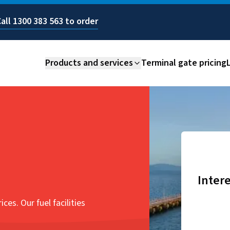
Call
1300 383 563
to order
Products and services
Terminal gate pricing
Interested in our marine services?​​​​‌ ‍ ​‍​‍‌‍ ‌ ​‍‌‍‍‌‌‍‌ ‌‍‍‌‌‍ ‍​‍​‍​ ‍‍​‍​‍‌ ​ ‌‍​‌‌‍ ‍‌‍‍‌‌ ‌​‌ ‍‌​‍ ‍‌‍‍‌‌‍ ​‍​‍​‍ ​​‍​‍‌‍‍​‌ ​‍‌‍‌‌‌‍‌‍​‍​‍​ ‍‍​‍​‍‌‍‍​‌ ‌​‌ ‌​‌ ​​‌ ​ ​ ‍‍​‍ ​‍ ‌‍ ​‌‍‍‌‌‍​‍‌‍‌‌‌ ​‍‌ ‌​‌ ‍‌​‍ ‌‌ ​ ‌ ‌​‌ ‌‌‌‍‌​‌‍‍‌‌‍ ​‍ ‍‌ ‌‍‌‍‌‌‌ ​‍‌‍​ ‌‍‌‌‌‍ ​​‍ ‍‌‍​‌‌ ​​‌ ​​
ces. Our fuel facilities