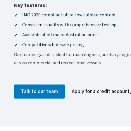
Key features:​​​​‌ ‍ ​‍​‍‌‍ ‌ ​‍‌‍‍‌‌‍‌ ‌‍‍‌‌‍ ‍​‍​‍​ ‍‍​‍​‍‌ ​ ‌‍​‌‌‍ ‍‌‍‍‌‌ ‌​‌ ‍‌​‍ ‍‌‍‍‌‌‍ ​‍​‍​‍ ​​‍​‍‌‍‍​‌ ​‍‌‍‌‌‌‍‌‍​‍​‍​ ‍‍​‍​‍‌‍‍​‌ ‌​‌ ‌​‌ ​​‌ ​ ​ ‍‍​‍ ​‍ ‌‍ ​‌‍‍‌‌‍​‍‌‍‌‌‌ ​‍‌ ‌​‌ ‍‌​‍ ‌‌ ​ ‌ ‌​‌ ‌‌‌‍‌​‌‍‍‌‌‍ ​‍ ‍‌ ‌‍‌‍‌‌‌ ​‍‌‍​ ‌‍‌‌‌‍ ​​‍ ‍‌‍​‌‌ ​​‌ ​​​‍ ‌‍‍‌‌‍ ‍‌ ‌​‌‍‌‌‌‍ ‍‌ ‌​​‍ ‌‍‌‌‌‍‌​‌‍‍‌‌ ‌​​‍ ‌‍ ‌‌‍ ‌‍‌​‌‍‌‌​ ‌‌ ​​‌ ​‍‌‍‌‌‌ ​ ‌‍‌‌‌‍ ‍‌ ‌​‌‍​‌‌ ‌​‌‍‍‌‌‍ ‌‍ ‍​ ‍ ‌‍‍‌‌‍‌​​ ‌‌‍‌​‌‍​ ​ ‌​​ ‌​​ ‍‌​ ‌ ​ ​‍​ ​‍​‍ ‌​ ​ ​ ‌ ​ ​ ​ ​​​‍ ‌​ ‌​‌‍‌​‌‍‌‌‌‍​ ​‍ ‌‌‍​‍​ ​‌​ ​ ‌‍‌​​‍ ‌‌‍‌‍‌‍​‌​ ​ ‌‍‌‍​ ​‌‌‍​‍‌‍​‌‌‍​ ​ ‍​​ ‌ ‌‍​ ​ ​‍​ ‍ ‌ ‌​‌ ‍‌‌ ​​‌‍‌‌​ ‌‌ ​​‌‍​‌‌‍‌ ‌‍‌‌​ ‍ ‌ ​​‌‍​‌‌ ‌​‌‍‍​​ ‌‌ ​​‌‍​‌‌‍‌ ‌‍‌‌‌​​‍‌ ‌‌‌‍‍‌‌‍ ​‌‍‌​‌‍‌‌‌ ​‍​‍‌‌​ ‌‌‌​​‍‌‌ ‌‍‍ ‌‍‌‌‌ ‍‌​‍‌‌​ ​ ‌​‌​​‍‌‌​ ​ ‌​‌​​‍‌‌​ ​‍​ ​‍‌‍‌‌‌‍‌‍‌‍​‍‌‍‌‍​ ​ ‌‍‌​​ ​​​ ​ ​ ‌ ‌‍‌‌​ ​ ‌‍‌‍​‍‌‌​ ​‍​ ​‍​‍‌‌​ ‌‌‌​‌​​‍ ‍‌ ​‍‌‍‍‌‌‍​ ‌‍‍​‌‌‌​‌‍‌‌‌ ‍​‌ ‌​​‍‌‌​ ‌‌‌​​‍‌‌ ‌‍‍ ‌‍‌‌‌ ‍‌​‍‌‌​ ​ ‌​‌​​‍‌‌​ ​ ‌​‌​​‍‌‌​ ​‍​ ​‍‌‍‌‌‌‍‌‍‌‍‌​‌‍‌‌​ ‍‌​ ‍‌‌‍​‍‌‍​‍​ ​​‌‍​‍​ ‌​​ ‍‌​‍‌‌​ ​‍​ ​‍​‍‌‌​ ‌‌‌​‌​​‍ ‍‌‍​ ‌‍‍​‌‍‍‌‌‍ ​‌‍‌​‌ ​‍‌‍‌‌‌‍ ‍​‍‌‌​ ‌‌‌​​‍‌‌ ‌‍‍ ‌‍‌‌‌ ‍‌​‍‌‌​ ​ ‌​‌​​‍‌‌​ ​ ‌​‌​​‍‌‌​ ​‍​ ​‍​ ​ ​ ​‍​ ​‍​ ‌‌‌‍‌‌‌‍‌‍‌‍‌‌​ ‌​‌‍‌​​ ​‌​ ‌​​ ​‌​‍‌‌​ ​‍​ ​‍​‍‌‌​ ‌‌‌​‌​​‍ ‍‌ ‌​‌‍‌‌‌ ‍​‌ ‌​​ ‌‍​‍‌‍​‌‌ ​ ‌‍‌‌‌‌‌‌‌ ​‍‌‍ ​​ ‌‌‍‍​‌ ‌​‌ ‌​‌ ​​‌ ​ ​‍‌‌​ ​ ‌​​‌​‍‌‌​ ​‍‌​‌‍​‍‌‌​ ​‍‌​‌‍‌‍ ​‌‍‍‌‌‍​‍‌‍‌‌‌ ​‍‌ ‌​‌ ‍‌​‍ ‌‌ ​ ‌ ‌​‌ ‌‌‌‍‌​‌‍‍‌‌‍ ​‍ ‍‌ ‌‍‌‍‌‌‌ ​‍‌‍​ ‌‍‌‌‌‍ ​​‍ ‍‌‍​‌‌ ​​‌ ​​​‍‌‍‌‍‍‌‌‍‌​​ ‌‌‍‌​‌‍​ ​ ‌​​ ‌​​ ‍‌​ ‌ ​ ​‍​ ​‍​‍ ‌​ ​ ​ ‌ ​ ​ ​ ​​​‍ ‌​ ‌​‌‍‌​‌‍‌‌‌‍​ ​‍ ‌‌‍​‍​ ​‌​ ​ ‌‍‌​​‍ ‌‌‍‌‍‌‍​‌​ ​ ‌‍‌‍​ ​‌‌‍​‍‌‍​‌‌‍​ ​ ‍​​ ‌ ‌‍​ ​ ​‍​‍‌‍‌ ‌​‌ ‍‌‌ ​​‌‍‌‌​ ‌‌ ​​‌‍​‌‌‍‌ ‌‍‌‌​‍‌‍‌ ​​‌‍​‌‌ ‌​‌‍‍​​ ‌‌ ​​‌‍​‌‌‍‌ ‌‍‌‌‌​​‍‌ ‌‌‌‍‍‌‌‍ ​‌‍‌​‌‍‌‌‌ ​‍​‍‌‌​ ‌‌‌​​‍‌‌ ‌‍‍ ‌‍‌‌‌ ‍‌​‍‌‌​ ​ ‌​‌​​‍‌‌​ ​ ‌​‌​​‍‌‌​ ​‍​ ​‍‌‍‌‌‌‍‌‍‌‍​‍‌‍‌‍​ ​ ‌‍‌​​ ​​​ ​ ​ ‌ ‌‍‌‌​ ​ ‌‍‌‍​‍‌‌​ ​‍​ ​‍​‍‌‌​ ‌‌‌​‌​​‍ ‍‌ ​‍‌‍‍‌‌‍​ ‌‍‍​‌‌‌​‌‍‌‌‌ ‍​‌ ‌​​‍‌‌​ ‌‌‌​​‍‌‌ ‌‍‍ ‌‍‌‌‌ ‍‌​‍‌‌​ ​ ‌​‌​​‍‌‌​ ​ ‌​‌​​‍‌‌​ ​‍​ ​‍‌‍‌‌‌‍‌‍‌‍‌​‌‍‌‌​ ‍‌​ ‍‌‌‍​‍‌‍​‍​ ​​‌‍​‍​ ‌​​ ‍‌​‍‌‌​ ​‍​ ​‍​‍‌‌​ ‌‌‌​‌​​‍ ‍‌‍​ ‌‍‍​‌‍‍‌‌‍ ​‌‍‌​‌ ​‍‌‍‌‌‌‍ ‍​‍‌‌​ ‌‌‌​​‍‌‌ ‌‍‍ ‌‍‌‌‌ ‍‌​‍‌‌​ ​ ‌​‌​​‍‌‌​ ​ ‌​‌​​‍‌‌​ ​‍​ ​‍​ ​ ​ ​‍​ ​‍​ ‌‌‌‍‌‌‌‍‌‍‌‍‌‌​ ‌​‌‍‌​​ ​‌​ ‌​​ ​‌​‍‌‌​ ​‍​ ​‍​‍‌‌​ ‌‌‌​‌​​‍ ‍‌ ‌​‌‍‌‌‌ ‍​‌ ‌​​‍‌‍‌ ​​‌‍‌‌‌ ​‍‌ ​ ‌ ​​‌‍‌‌‌‍​ ‌ ‌​‌‍‍‌‌ ‌‍‌‍‌‌​ ‌‌ ​​‌ ‌‌‌‍​‍‌‍ ​‌‍‍‌‌ ​ ‌‍‍​‌‍‌‌‌‍‌​​‍​‍‌ ‌
IMO 2020 compliant ultra-low sulphur content​​​​‌ ‍ ​‍​‍‌‍ ‌ ​‍‌‍‍‌‌‍‌ ‌‍‍‌‌‍ ‍​‍​‍​ ‍‍​‍​‍‌ ​ ‌‍​‌‌‍ ‍‌‍‍‌‌ ‌​‌ ‍‌​‍ ‍‌‍‍‌‌‍ ​‍​‍​‍ ​​‍​‍‌‍‍​‌ ​‍‌‍‌‌‌‍‌‍​‍​‍​ ‍‍​‍​‍‌‍‍​‌ ‌​‌ ‌​‌ ​​‌ ​ ​ ‍‍​‍ ​‍ ‌‍ ​‌‍‍‌‌‍​‍‌‍‌‌‌ ​‍‌ ‌​‌ ‍‌​‍ ‌‌ ​ ‌ ‌​‌ ‌‌‌‍‌​‌‍‍‌‌‍ ​‍ ‍‌ ‌‍‌‍‌‌‌ ​‍‌‍​ ‌‍‌‌‌‍ ​​‍ ‍‌‍​‌‌ ​​‌ ​​​‍ ‌‍‍‌‌‍ ‍‌ ‌​‌‍‌‌‌‍ ‍‌ ‌​​‍ ‌‍‌‌‌‍‌​‌‍‍‌‌ ‌​​‍ ‌‍ ‌‌‍ ‌‍‌​‌‍‌‌​ ‌‌ ​​‌ ​‍‌‍‌‌‌ ​ ‌‍‌‌‌‍ ‍‌ ‌​‌‍​‌‌ ‌​‌‍‍‌‌‍ ‌‍ ‍​ ‍ ‌‍‍‌‌‍‌​​ ‌‌‍‌​‌‍​ ​ ‌​​ ‌​​ ‍‌​ ‌ ​ ​‍​ ​‍​‍ ‌​ ​ ​ ‌ ​ ​ ​ ​​​‍ ‌​ ‌​‌‍‌​‌‍‌‌‌‍​ ​‍ ‌‌‍​‍​ ​‌​ ​ ‌‍‌​​‍ ‌‌‍‌‍‌‍​‌​ ​ ‌‍‌‍​ ​‌‌‍​‍‌‍​‌‌‍​ ​ ‍​​ ‌ ‌‍​ ​ ​‍​ ‍ ‌ ‌​‌ ‍‌‌ ​​‌‍‌‌​ ‌‌ ​​‌‍​‌‌‍‌ ‌‍‌‌​ ‍ ‌ ​​‌‍​‌‌ ‌​‌‍‍​​ ‌‌ ​​‌‍​‌‌‍‌ ‌‍‌‌‌​​‍‌ ‌‌‌‍‍‌‌‍ ​‌‍‌​‌‍‌‌‌ ​‍​‍‌‌​ ‌‌‌​​‍‌‌ ‌‍‍ ‌‍‌‌‌ ‍‌​‍‌‌​ ​ ‌​‌​​‍‌‌​ ​ ‌​‌​​‍‌‌​ ​‍​ ​‍‌‍‌‌‌‍‌‍‌‍​‍‌‍‌‍​ ​ ‌‍‌​​ ​​​ ​ ​ ‌ ‌‍‌‌​ ​ ‌‍‌‍​‍‌‌​ ​‍​ ​‍​‍‌‌​ ‌‌‌​‌​​‍ ‍‌ ​‍‌‍‍‌‌‍​ ‌‍‍​‌‌‌​‌‍‌‌‌ ‍​‌ ‌​​‍‌‌​ ‌‌‌​​‍‌‌ ‌‍‍ ‌‍‌‌‌ ‍‌​‍‌‌​ ​ ‌​‌​​‍‌‌​ ​ ‌​‌​​‍‌‌​ ​‍​ ​‍‌‍‌‌‌‍‌‌‌‍​ ​ ‌‍‌‍‌​​ ‍‌‌‍​‌​ ‌‌‌‍​‌​ ‍‌​ ​‍​ ‌‍​‍‌‌​ ​‍​ ​‍​‍‌‌​ ‌‌‌​‌​​‍ ‍‌‍​ ‌‍‍​‌‍‍‌‌‍ ​‌‍‌​‌ ​‍‌‍‌‌‌‍ ‍​‍‌‌​ ‌‌‌​​‍‌‌ ‌‍‍ ‌‍‌‌‌ ‍‌​‍‌‌​ ​ ‌​‌​​‍‌‌​ ​ ‌​‌​​‍‌‌​ ​‍​ ​‍​ ‌‌​ ‌‌‌‍​‌​ ​ ​ ‍​​ ​​​ ​ ‌‍‌‌‌‍​ ​ ‌‌‌‍‌​​ ‌‌​‍‌‌​ ​‍​ ​‍​‍‌‌​ ‌‌‌​‌​​‍ ‍‌ ‌​‌‍‌‌‌ ‍​‌ ‌​​ ‌‍​‍‌‍​‌‌ ​ ‌‍‌‌‌‌‌‌‌ ​‍‌‍ ​​ ‌‌‍‍​‌ ‌​‌ ‌​‌ ​​‌ ​ ​‍‌‌​ ​ ‌​​‌​‍‌‌​ ​‍‌​‌‍​‍‌‌​ ​‍‌​‌‍‌‍ ​‌‍‍‌‌‍​‍‌‍‌‌‌ ​‍‌ ‌​‌ ‍‌​‍ ‌‌ ​ ‌ ‌​‌ ‌‌‌‍‌​‌‍‍‌‌‍ ​‍ ‍‌ ‌‍‌‍‌‌‌ ​‍‌‍​ ‌‍‌‌‌‍ ​​‍ ‍‌‍​‌‌ ​​‌ ​​​‍‌‍‌‍‍‌‌‍‌​​ ‌‌‍‌​‌‍​ ​ ‌​​ ‌​​ ‍‌​ ‌ ​ ​‍​ ​‍​‍ ‌​ ​ ​ ‌ ​ ​ ​ ​​​‍ ‌​ ‌​‌‍‌​‌‍‌‌‌‍​ ​‍ ‌‌‍​‍​ ​‌​ ​ ‌‍‌​​‍ ‌‌‍‌‍‌‍​‌​ ​ ‌‍‌‍​ ​‌‌‍​‍‌‍​‌‌‍​ ​ ‍​​ ‌ ‌‍​ ​ ​‍​‍‌‍‌ ‌​‌ ‍‌‌ ​​‌‍‌‌​ ‌‌ ​​‌‍​‌‌‍‌ ‌‍‌‌​‍‌‍‌ ​​‌‍​‌‌ ‌​‌‍‍​​ ‌‌ ​​‌‍​‌‌‍‌ ‌‍‌‌‌​​‍‌ ‌‌‌‍‍‌‌‍ ​‌‍‌​‌‍‌‌‌ ​‍​‍‌‌​ ‌‌‌​​‍‌‌ ‌‍‍ ‌‍‌‌‌ ‍‌​‍‌‌​ ​ ‌​‌​​‍‌‌​ ​ ‌​‌​​‍‌‌​ ​‍​ ​‍‌‍‌‌‌‍‌‍‌‍​‍‌‍‌‍​ ​ ‌‍‌​​ ​​​ ​ ​ ‌ ‌‍‌‌​ ​ ‌‍‌‍​‍‌‌​ ​‍​ ​‍​‍‌‌​ ‌‌‌​‌​​‍ ‍‌ ​‍‌‍‍‌‌‍​ ‌‍‍​‌‌‌​‌‍‌‌‌ ‍​‌ ‌​​‍‌‌​ ‌‌‌​​‍‌‌ ‌‍‍ ‌‍‌‌‌ ‍‌​‍‌‌​ ​ ‌​‌​​‍‌‌​ ​ ‌​‌​​‍‌‌​ ​‍​ ​‍‌‍‌‌‌‍‌‌‌‍​ ​ ‌‍‌‍‌​​ ‍‌‌‍​‌​ ‌‌‌‍​‌​ ‍‌​ ​‍​ ‌‍​‍‌‌​ ​‍​ ​‍​‍‌‌​ ‌‌‌​‌​​‍ ‍‌‍​ ‌‍‍​‌‍‍‌‌‍ ​‌‍‌​‌ ​‍‌‍‌‌‌‍ ‍​‍‌‌​ ‌‌‌​​‍‌‌ ‌‍‍ ‌‍‌‌‌ ‍‌​‍‌‌​ ​ ‌​‌​​‍‌‌​ ​ ‌​‌​​‍‌‌​ ​‍​ ​‍​ ‌‌​ ‌‌‌‍​‌​ ​ ​ ‍​​ ​​​ ​ ‌‍‌‌‌‍​ ​ ‌‌‌‍‌​​ ‌‌​‍‌‌​ ​‍​ ​‍​‍‌‌​ ‌‌‌​‌​​‍ ‍‌ ‌​‌‍‌‌‌ ‍​‌ ‌​​‍‌‍‌ ​​‌‍‌‌‌ ​‍‌ ​ ‌ ​​‌‍‌‌‌‍​ ‌ ‌​‌‍‍‌‌ ‌‍‌‍‌‌​ ‌‌ ​​‌ ‌‌‌‍​‍‌‍ ​‌‍‍‌‌ ​ ‌‍‍​‌‍‌‌‌‍‌​​‍​‍‌ ‌
Consistent quality with comprehensive testing​​​​‌ ‍ ​‍​‍‌‍ ‌ ​‍‌‍‍‌‌‍‌ ‌‍‍‌‌‍ ‍​‍​‍​ ‍‍​‍​‍‌ ​ ‌‍​‌‌‍ ‍‌‍‍‌‌ ‌​‌ ‍‌​‍ ‍‌‍‍‌‌‍ ​‍​‍​‍ ​​‍​‍‌‍‍​‌ ​‍‌‍‌‌‌‍‌‍​‍​‍​ ‍‍​‍​‍‌‍‍​‌ ‌​‌ ‌​‌ ​​‌ ​ ​ ‍‍​‍ ​‍ ‌‍ ​‌‍‍‌‌‍​‍‌‍‌‌‌ ​‍‌ ‌​‌ ‍‌​‍ ‌‌ ​ ‌ ‌​‌ ‌‌‌‍‌​‌‍‍‌‌‍ ​‍ ‍‌ ‌‍‌‍‌‌‌ ​‍‌‍​ ‌‍‌‌‌‍ ​​‍ ‍‌‍​‌‌ ​​‌ ​​​‍ ‌‍‍‌‌‍ ‍‌ ‌​‌‍‌‌‌‍ ‍‌ ‌​​‍ ‌‍‌‌‌‍‌​‌‍‍‌‌ ‌​​‍ ‌‍ ‌‌‍ ‌‍‌​‌‍‌‌​ ‌‌ ​​‌ ​‍‌‍‌‌‌ ​ ‌‍‌‌‌‍ ‍‌ ‌​‌‍​‌‌ ‌​‌‍‍‌‌‍ ‌‍ ‍​ ‍ ‌‍‍‌‌‍‌​​ ‌‌‍‌​‌‍​ ​ ‌​​ ‌​​ ‍‌​ ‌ ​ ​‍​ ​‍​‍ ‌​ ​ ​ ‌ ​ ​ ​ ​​​‍ ‌​ ‌​‌‍‌​‌‍‌‌‌‍​ ​‍ ‌‌‍​‍​ ​‌​ ​ ‌‍‌​​‍ ‌‌‍‌‍‌‍​‌​ ​ ‌‍‌‍​ ​‌‌‍​‍‌‍​‌‌‍​ ​ ‍​​ ‌ ‌‍​ ​ ​‍​ ‍ ‌ ‌​‌ ‍‌‌ ​​‌‍‌‌​ ‌‌ ​​‌‍​‌‌‍‌ ‌‍‌‌​ ‍ ‌ ​​‌‍​‌‌ ‌​‌‍‍​​ ‌‌ ​​‌‍​‌‌‍‌ ‌‍‌‌‌​​‍‌ ‌‌‌‍‍‌‌‍ ​‌‍‌​‌‍‌‌‌ ​‍​‍‌‌​ ‌‌‌​​‍‌‌ ‌‍‍ ‌‍‌‌‌ ‍‌​‍‌‌​ ​ ‌​‌​​‍‌‌​ ​ ‌​‌​​‍‌‌​ ​‍​ ​‍‌‍‌‌‌‍‌‍‌‍​‍‌‍‌‍​ ​ ‌‍‌​​ ​​​ ​ ​ ‌ ‌‍‌‌​ ​ ‌‍‌‍​‍‌‌​ ​‍​ ​‍​‍‌‌​ ‌‌‌​‌​​‍ ‍‌ ​‍‌‍‍‌‌‍​ ‌‍‍​‌‌‌​‌‍‌‌‌ ‍​‌ ‌​​‍‌‌​ ‌‌‌​​‍‌‌ ‌‍‍ ‌‍‌‌‌ ‍‌​‍‌‌​ ​ ‌​‌​​‍‌‌​ ​ ‌​‌​​‍‌‌​ ​‍​ ​‍​ ​‍​ ‍‌​ ​ ​ ‍‌​ ​‌​ ‌​​ ​‍​ ​ ​ ​‍​ ​‍‌‍‌​‌‍‌​​‍‌‌​ ​‍​ ​‍​‍‌‌​ ‌‌‌​‌​​‍ ‍‌‍​ ‌‍‍​‌‍‍‌‌‍ ​‌‍‌​‌ ​‍‌‍‌‌‌‍ ‍​‍‌‌​ ‌‌‌​​‍‌‌ ‌‍‍ ‌‍‌‌‌ ‍‌​‍‌‌​ ​ ‌​‌​​‍‌‌​ ​ ‌​‌​​‍‌‌​ ​‍​ ​‍​ ‍​‌‍​‍​ ​ ​ ‌‍‌‍​ ​ ‌​​ ‍‌‌‍​‍​ ‌‌‌‍​‍‌‍​ ​ ​ ​‍‌‌​ ​‍​ ​‍​‍‌‌​ ‌‌‌​‌​​‍ ‍‌ ‌​‌‍‌‌‌ ‍​‌ ‌​​ ‌‍​‍‌‍​‌‌ ​ ‌‍‌‌‌‌‌‌‌ ​‍‌‍ ​​ ‌‌‍‍​‌ ‌​‌ ‌​‌ ​​‌ ​ ​‍‌‌​ ​ ‌​​‌​‍‌‌​ ​‍‌​‌‍​‍‌‌​ ​‍‌​‌‍‌‍ ​‌‍‍‌‌‍​‍‌‍‌‌‌ ​‍‌ ‌​‌ ‍‌​‍ ‌‌ ​ ‌ ‌​‌ ‌‌‌‍‌​‌‍‍‌‌‍ ​‍ ‍‌ ‌‍‌‍‌‌‌ ​‍‌‍​ ‌‍‌‌‌‍ ​​‍ ‍‌‍​‌‌ ​​‌ ​​​‍‌‍‌‍‍‌‌‍‌​​ ‌‌‍‌​‌‍​ ​ ‌​​ ‌​​ ‍‌​ ‌ ​ ​‍​ ​‍​‍ ‌​ ​ ​ ‌ ​ ​ ​ ​​​‍ ‌​ ‌​‌‍‌​‌‍‌‌‌‍​ ​‍ ‌‌‍​‍​ ​‌​ ​ ‌‍‌​​‍ ‌‌‍‌‍‌‍​‌​ ​ ‌‍‌‍​ ​‌‌‍​‍‌‍​‌‌‍​ ​ ‍​​ ‌ ‌‍​ ​ ​‍​‍‌‍‌ ‌​‌ ‍‌‌ ​​‌‍‌‌​ ‌‌ ​​‌‍​‌‌‍‌ ‌‍‌‌​‍‌‍‌ ​​‌‍​‌‌ ‌​‌‍‍​​ ‌‌ ​​‌‍​‌‌‍‌ ‌‍‌‌‌​​‍‌ ‌‌‌‍‍‌‌‍ ​‌‍‌​‌‍‌‌‌ ​‍​‍‌‌​ ‌‌‌​​‍‌‌ ‌‍‍ ‌‍‌‌‌ ‍‌​‍‌‌​ ​ ‌​‌​​‍‌‌​ ​ ‌​‌​​‍‌‌​ ​‍​ ​‍‌‍‌‌‌‍‌‍‌‍​‍‌‍‌‍​ ​ ‌‍‌​​ ​​​ ​ ​ ‌ ‌‍‌‌​ ​ ‌‍‌‍​‍‌‌​ ​‍​ ​‍​‍‌‌​ ‌‌‌​‌​​‍ ‍‌ ​‍‌‍‍‌‌‍​ ‌‍‍​‌‌‌​‌‍‌‌‌ ‍​‌ ‌​​‍‌‌​ ‌‌‌​​‍‌‌ ‌‍‍ ‌‍‌‌‌ ‍‌​‍‌‌​ ​ ‌​‌​​‍‌‌​ ​ ‌​‌​​‍‌‌​ ​‍​ ​‍​ ​‍​ ‍‌​ ​ ​ ‍‌​ ​‌​ ‌​​ ​‍​ ​ ​ ​‍​ ​‍‌‍‌​‌‍‌​​‍‌‌​ ​‍​ ​‍​‍‌‌​ ‌‌‌​‌​​‍ ‍‌‍​ ‌‍‍​‌‍‍‌‌‍ ​‌‍‌​‌ ​‍‌‍‌‌‌‍ ‍​‍‌‌​ ‌‌‌​​‍‌‌ ‌‍‍ ‌‍‌‌‌ ‍‌​‍‌‌​ ​ ‌​‌​​‍‌‌​ ​ ‌​‌​​‍‌‌​ ​‍​ ​‍​ ‍​‌‍​‍​ ​ ​ ‌‍‌‍​ ​ ‌​​ ‍‌‌‍​‍​ ‌‌‌‍​‍‌‍​ ​ ​ ​‍‌‌​ ​‍​ ​‍​‍‌‌​ ‌‌‌​‌​​‍ ‍‌ ‌​‌‍‌‌‌ ‍​‌ ‌​​‍‌‍‌ ​​‌‍‌‌‌ ​‍‌ ​ ‌ ​​‌‍‌‌‌‍​ ‌ ‌​‌‍‍‌‌ ‌‍‌‍‌‌​ ‌‌ ​​‌ ‌‌‌‍​‍‌‍ ​‌‍‍‌‌ ​ ‌‍‍​‌‍‌‌‌‍‌​​‍​‍‌ ‌
Available at all major Australian ports​​​​‌ ‍ ​‍​‍‌‍ ‌ ​‍‌‍‍‌‌‍‌ ‌‍‍‌‌‍ ‍​‍​‍​ ‍‍​‍​‍‌ ​ ‌‍​‌‌‍ ‍‌‍‍‌‌ ‌​‌ ‍‌​‍ ‍‌‍‍‌‌‍ ​‍​‍​‍ ​​‍​‍‌‍‍​‌ ​‍‌‍‌‌‌‍‌‍​‍​‍​ ‍‍​‍​‍‌‍‍​‌ ‌​‌ ‌​‌ ​​‌ ​ ​ ‍‍​‍ ​‍ ‌‍ ​‌‍‍‌‌‍​‍‌‍‌‌‌ ​‍‌ ‌​‌ ‍‌​‍ ‌‌ ​ ‌ ‌​‌ ‌‌‌‍‌​‌‍‍‌‌‍ ​‍ ‍‌ ‌‍‌‍‌‌‌ ​‍‌‍​ ‌‍‌‌‌‍ ​​‍ ‍‌‍​‌‌ ​​‌ ​​​‍ ‌‍‍‌‌‍ ‍‌ ‌​‌‍‌‌‌‍ ‍‌ ‌​​‍ ‌‍‌‌‌‍‌​‌‍‍‌‌ ‌​​‍ ‌‍ ‌‌‍ ‌‍‌​‌‍‌‌​ ‌‌ ​​‌ ​‍‌‍‌‌‌ ​ ‌‍‌‌‌‍ ‍‌ ‌​‌‍​‌‌ ‌​‌‍‍‌‌‍ ‌‍ ‍​ ‍ ‌‍‍‌‌‍‌​​ ‌‌‍‌​‌‍​ ​ ‌​​ ‌​​ ‍‌​ ‌ ​ ​‍​ ​‍​‍ ‌​ ​ ​ ‌ ​ ​ ​ ​​​‍ ‌​ ‌​‌‍‌​‌‍‌‌‌‍​ ​‍ ‌‌‍​‍​ ​‌​ ​ ‌‍‌​​‍ ‌‌‍‌‍‌‍​‌​ ​ ‌‍‌‍​ ​‌‌‍​‍‌‍​‌‌‍​ ​ ‍​​ ‌ ‌‍​ ​ ​‍​ ‍ ‌ ‌​‌ ‍‌‌ ​​‌‍‌‌​ ‌‌ ​​‌‍​‌‌‍‌ ‌‍‌‌​ ‍ ‌ ​​‌‍​‌‌ ‌​‌‍‍​​ ‌‌ ​​‌‍​‌‌‍‌ ‌‍‌‌‌​​‍‌ ‌‌‌‍‍‌‌‍ ​‌‍‌​‌‍‌‌‌ ​‍​‍‌‌​ ‌‌‌​​‍‌‌ ‌‍‍ ‌‍‌‌‌ ‍‌​‍‌‌​ ​ ‌​‌​​‍‌‌​ ​ ‌​‌​​‍‌‌​ ​‍​ ​‍‌‍‌‌‌‍‌‍‌‍​‍‌‍‌‍​ ​ ‌‍‌​​ ​​​ ​ ​ ‌ ‌‍‌‌​ ​ ‌‍‌‍​‍‌‌​ ​‍​ ​‍​‍‌‌​ ‌‌‌​‌​​‍ ‍‌ ​‍‌‍‍‌‌‍​ ‌‍‍​‌‌‌​‌‍‌‌‌ ‍​‌ ‌​​‍‌‌​ ‌‌‌​​‍‌‌ ‌‍‍ ‌‍‌‌‌ ‍‌​‍‌‌​ ​ ‌​‌​​‍‌‌​ ​ ‌​‌​​‍‌‌​ ​‍​ ​‍​ ​‌​ ‌​​ ‍​​ ‌‌‌‍‌‍​ ‍‌​ ‍​​ ‍‌​ ‌‌​ ​‌​ ‌​​ ‌‍​‍‌‌​ ​‍​ ​‍​‍‌‌​ ‌‌‌​‌​​‍ ‍‌‍​ ‌‍‍​‌‍‍‌‌‍ ​‌‍‌​‌ ​‍‌‍‌‌‌‍ ‍​‍‌‌​ ‌‌‌​​‍‌‌ ‌‍‍ ‌‍‌‌‌ ‍‌​‍‌‌​ ​ ‌​‌​​‍‌‌​ ​ ‌​‌​​‍‌‌​ ​‍​ ​‍​ ‌‌​ ​‌​ ​ ‌‍​‍‌‍​‍​ ​‍​ ‌‌‌‍‌​​ ‌ ​ ‍​​ ​ ‌‍‌‍​‍‌‌​ ​‍​ ​‍​‍‌‌​ ‌‌‌​‌​​‍ ‍‌ ‌​‌‍‌‌‌ ‍​‌ ‌​​ ‌‍​‍‌‍​‌‌ ​ ‌‍‌‌‌‌‌‌‌ ​‍‌‍ ​​ ‌‌‍‍​‌ ‌​‌ ‌​‌ ​​‌ ​ ​‍‌‌​ ​ ‌​​‌​‍‌‌​ ​‍‌​‌‍​‍‌‌​ ​‍‌​‌‍‌‍ ​‌‍‍‌‌‍​‍‌‍‌‌‌ ​‍‌ ‌​‌ ‍‌​‍ ‌‌ ​ ‌ ‌​‌ ‌‌‌‍‌​‌‍‍‌‌‍ ​‍ ‍‌ ‌‍‌‍‌‌‌ ​‍‌‍​ ‌‍‌‌‌‍ ​​‍ ‍‌‍​‌‌ ​​‌ ​​​‍‌‍‌‍‍‌‌‍‌​​ ‌‌‍‌​‌‍​ ​ ‌​​ ‌​​ ‍‌​ ‌ ​ ​‍​ ​‍​‍ ‌​ ​ ​ ‌ ​ ​ ​ ​​​‍ ‌​ ‌​‌‍‌​‌‍‌‌‌‍​ ​‍ ‌‌‍​‍​ ​‌​ ​ ‌‍‌​​‍ ‌‌‍‌‍‌‍​‌​ ​ ‌‍‌‍​ ​‌‌‍​‍‌‍​‌‌‍​ ​ ‍​​ ‌ ‌‍​ ​ ​‍​‍‌‍‌ ‌​‌ ‍‌‌ ​​‌‍‌‌​ ‌‌ ​​‌‍​‌‌‍‌ ‌‍‌‌​‍‌‍‌ ​​‌‍​‌‌ ‌​‌‍‍​​ ‌‌ ​​‌‍​‌‌‍‌ ‌‍‌‌‌​​‍‌ ‌‌‌‍‍‌‌‍ ​‌‍‌​‌‍‌‌‌ ​‍​‍‌‌​ ‌‌‌​​‍‌‌ ‌‍‍ ‌‍‌‌‌ ‍‌​‍‌‌​ ​ ‌​‌​​‍‌‌​ ​ ‌​‌​​‍‌‌​ ​‍​ ​‍‌‍‌‌‌‍‌‍‌‍​‍‌‍‌‍​ ​ ‌‍‌​​ ​​​ ​ ​ ‌ ‌‍‌‌​ ​ ‌‍‌‍​‍‌‌​ ​‍​ ​‍​‍‌‌​ ‌‌‌​‌​​‍ ‍‌ ​‍‌‍‍‌‌‍​ ‌‍‍​‌‌‌​‌‍‌‌‌ ‍​‌ ‌​​‍‌‌​ ‌‌‌​​‍‌‌ ‌‍‍ ‌‍‌‌‌ ‍‌​‍‌‌​ ​ ‌​‌​​‍‌‌​ ​ ‌​‌​​‍‌‌​ ​‍​ ​‍​ ​‌​ ‌​​ ‍​​ ‌‌‌‍‌‍​ ‍‌​ ‍​​ ‍‌​ ‌‌​ ​‌​ ‌​​ ‌‍​‍‌‌​ ​‍​ ​‍​‍‌‌​ ‌‌‌​‌​​‍ ‍‌‍​ ‌‍‍​‌‍‍‌‌‍ ​‌‍‌​‌ ​‍‌‍‌‌‌‍ ‍​‍‌‌​ ‌‌‌​​‍‌‌ ‌‍‍ ‌‍‌‌‌ ‍‌​‍‌‌​ ​ ‌​‌​​‍‌‌​ ​ ‌​‌​​‍‌‌​ ​‍​ ​‍​ ‌‌​ ​‌​ ​ ‌‍​‍‌‍​‍​ ​‍​ ‌‌‌‍‌​​ ‌ ​ ‍​​ ​ ‌‍‌‍​‍‌‌​ ​‍​ ​‍​‍‌‌​ ‌‌‌​‌​​‍ ‍‌ ‌​‌‍‌‌‌ ‍​‌ ‌​​‍‌‍‌ ​​‌‍‌‌‌ ​‍‌ ​ ‌ ​​‌‍‌‌‌‍​ ‌ ‌​‌‍‍‌‌ ‌‍‌‍‌‌​ ‌‌ ​​‌ ‌‌‌‍​‍‌‍ ​‌‍‍‌‌ ​ ‌‍‍​‌‍‌‌‌‍‌​​‍​‍‌ ‌
Competitive wholesale pricing​​​​‌ ‍ ​‍​‍‌‍ ‌ ​‍‌‍‍‌‌‍‌ ‌‍‍‌‌‍ ‍​‍​‍​ ‍‍​‍​‍‌ ​ ‌‍​‌‌‍ ‍‌‍‍‌‌ ‌​‌ ‍‌​‍ ‍‌‍‍‌‌‍ ​‍​‍​‍ ​​‍​‍‌‍‍​‌ ​‍‌‍‌‌‌‍‌‍​‍​‍​ ‍‍​‍​‍‌‍‍​‌ ‌​‌ ‌​‌ ​​‌ ​ ​ ‍‍​‍ ​‍ ‌‍ ​‌‍‍‌‌‍​‍‌‍‌‌‌ ​‍‌ ‌​‌ ‍‌​‍ ‌‌ ​ ‌ ‌​‌ ‌‌‌‍‌​‌‍‍‌‌‍ ​‍ ‍‌ ‌‍‌‍‌‌‌ ​‍‌‍​ ‌‍‌‌‌‍ ​​‍ ‍‌‍​‌‌ ​​‌ ​​​‍ ‌‍‍‌‌‍ ‍‌ ‌​‌‍‌‌‌‍ ‍‌ ‌​​‍ ‌‍‌‌‌‍‌​‌‍‍‌‌ ‌​​‍ ‌‍ ‌‌‍ ‌‍‌​‌‍‌‌​ ‌‌ ​​‌ ​‍‌‍‌‌‌ ​ ‌‍‌‌‌‍ ‍‌ ‌​‌‍​‌‌ ‌​‌‍‍‌‌‍ ‌‍ ‍​ ‍ ‌‍‍‌‌‍‌​​ ‌‌‍‌​‌‍​ ​ ‌​​ ‌​​ ‍‌​ ‌ ​ ​‍​ ​‍​‍ ‌​ ​ ​ ‌ ​ ​ ​ ​​​‍ ‌​ ‌​‌‍‌​‌‍‌‌‌‍​ ​‍ ‌‌‍​‍​ ​‌​ ​ ‌‍‌​​‍ ‌‌‍‌‍‌‍​‌​ ​ ‌‍‌‍​ ​‌‌‍​‍‌‍​‌‌‍​ ​ ‍​​ ‌ ‌‍​ ​ ​‍​ ‍ ‌ ‌​‌ ‍‌‌ ​​‌‍‌‌​ ‌‌ ​​‌‍​‌‌‍‌ ‌‍‌‌​ ‍ ‌ ​​‌‍​‌‌ ‌​‌‍‍​​ ‌‌ ​​‌‍​‌‌‍‌ ‌‍‌‌‌​​‍‌ ‌‌‌‍‍‌‌‍ ​‌‍‌​‌‍‌‌‌ ​‍​‍‌‌​ ‌‌‌​​‍‌‌ ‌‍‍ ‌‍‌‌‌ ‍‌​‍‌‌​ ​ ‌​‌​​‍‌‌​ ​ ‌​‌​​‍‌‌​ ​‍​ ​‍‌‍‌‌‌‍‌‍‌‍​‍‌‍‌‍​ ​ ‌‍‌​​ ​​​ ​ ​ ‌ ‌‍‌‌​ ​ ‌‍‌‍​‍‌‌​ ​‍​ ​‍​‍‌‌​ ‌‌‌​‌​​‍ ‍‌ ​‍‌‍‍‌‌‍​ ‌‍‍​‌‌‌​‌‍‌‌‌ ‍​‌ ‌​​‍‌‌​ ‌‌‌​​‍‌‌ ‌‍‍ ‌‍‌‌‌ ‍‌​‍‌‌​ ​ ‌​‌​​‍‌‌​ ​ ‌​‌​​‍‌‌​ ​‍​ ​‍​ ​​​ ‌‍‌‍​‌​ ‍​‌‍‌‌​ ​‍‌‍​‌‌‍​ ‌‍‌‍‌‍‌‌​ ​‌​ ‌‍​‍‌‌​ ​‍​ ​‍​‍‌‌​ ‌‌‌​‌​​‍ ‍‌‍​ ‌‍‍​‌‍‍‌‌‍ ​‌‍‌​‌ ​‍‌‍‌‌‌‍ ‍​‍‌‌​ ‌‌‌​​‍‌‌ ‌‍‍ ‌‍‌‌‌ ‍‌​‍‌‌​ ​ ‌​‌​​‍‌‌​ ​ ‌​‌​​‍‌‌​ ​‍​ ​‍​ ​​​ ​‌​ ‍‌‌‍​‍​ ​‍​ ‌ ​ ‍‌​ ‌ ‌‍‌​​ ​‌​ ‍‌‌‍​‌​‍‌‌​ ​‍​ ​‍​‍‌‌​ ‌‌‌​‌​​‍ ‍‌ ‌​‌‍‌‌‌ ‍​‌ ‌​​ ‌‍​‍‌‍​‌‌ ​ ‌‍‌‌‌‌‌‌‌ ​‍‌‍ ​​ ‌‌‍‍​‌ ‌​‌ ‌​‌ ​​‌ ​ ​‍‌‌​ ​ ‌​​‌​‍‌‌​ ​‍‌​‌‍​‍‌‌​ ​‍‌​‌‍‌‍ ​‌‍‍‌‌‍​‍‌‍‌‌‌ ​‍‌ ‌​‌ ‍‌​‍ ‌‌ ​ ‌ ‌​‌ ‌‌‌‍‌​‌‍‍‌‌‍ ​‍ ‍‌ ‌‍‌‍‌‌‌ ​‍‌‍​ ‌‍‌‌‌‍ ​​‍ ‍‌‍​‌‌ ​​‌ ​​​‍‌‍‌‍‍‌‌‍‌​​ ‌‌‍‌​‌‍​ ​ ‌​​ ‌​​ ‍‌​ ‌ ​ ​‍​ ​‍​‍ ‌​ ​ ​ ‌ ​ ​ ​ ​​​‍ ‌​ ‌​‌‍‌​‌‍‌‌‌‍​ ​‍ ‌‌‍​‍​ ​‌​ ​ ‌‍‌​​‍ ‌‌‍‌‍‌‍​‌​ ​ ‌‍‌‍​ ​‌‌‍​‍‌‍​‌‌‍​ ​ ‍​​ ‌ ‌‍​ ​ ​‍​‍‌‍‌ ‌​‌ ‍‌‌ ​​‌‍‌‌​ ‌‌ ​​‌‍​‌‌‍‌ ‌‍‌‌​‍‌‍‌ ​​‌‍​‌‌ ‌​‌‍‍​​ ‌‌ ​​‌‍​‌‌‍‌ ‌‍‌‌‌​​‍‌ ‌‌‌‍‍‌‌‍ ​‌‍‌​‌‍‌‌‌ ​‍​‍‌‌​ ‌‌‌​​‍‌‌ ‌‍‍ ‌‍‌‌‌ ‍‌​‍‌‌​ ​ ‌​‌​​‍‌‌​ ​ ‌​‌​​‍‌‌​ ​‍​ ​‍‌‍‌‌‌‍‌‍‌‍​‍‌‍‌‍​ ​ ‌‍‌​​ ​​​ ​ ​ ‌ ‌‍‌‌​ ​ ‌‍‌‍​‍‌‌​ ​‍​ ​‍​‍‌‌​ ‌‌‌​‌​​‍ ‍‌ ​‍‌‍‍‌‌‍​ ‌‍‍​‌‌‌​‌‍‌‌‌ ‍​‌ ‌​​‍‌‌​ ‌‌‌​​‍‌‌ ‌‍‍ ‌‍‌‌‌ ‍‌​‍‌‌​ ​ ‌​‌​​‍‌‌​ ​ ‌​‌​​‍‌‌​ ​‍​ ​‍​ ​​​ ‌‍‌‍​‌​ ‍​‌‍‌‌​ ​‍‌‍​‌‌‍​ ‌‍‌‍‌‍‌‌​ ​‌​ ‌‍​‍‌‌​ ​‍​ ​‍​‍‌‌​ ‌‌‌​‌​​‍ ‍‌‍​ ‌‍‍​‌‍‍‌‌‍ ​‌‍‌​‌ ​‍‌‍‌‌‌‍ ‍​‍‌‌​ ‌‌‌​​‍‌‌ ‌‍‍ ‌‍‌‌‌ ‍‌​‍‌‌​ ​ ‌​‌​​‍‌‌​ ​ ‌​‌​​‍‌‌​ ​‍​ ​‍​ ​​​ ​‌​ ‍‌‌‍​‍​ ​‍​ ‌ ​ ‍‌​ ‌ ‌‍‌​​ ​‌​ ‍‌‌‍​‌​‍‌‌​ ​‍​ ​‍​‍‌‌​ ‌‌‌​‌​​‍ ‍‌ ‌​‌‍‌‌‌ ‍​‌ ‌​​‍‌‍‌ ​​‌‍‌‌‌ ​‍‌ ​ ‌ ​​‌‍‌‌‌‍​ ‌ ‌​‌‍‍‌‌ ‌‍‌‍‌‌​ ‌‌ ​​‌ ‌‌‌‍​‍‌‍ ​‌‍‍‌‌ ​ ‌‍‍​‌‍‌‌‌‍‌​​‍​‍‌ ‌
Our marine gas oil is ideal for main engines, auxiliary engin
across commercial and recreational vessels.
Talk to our team​​​​‌ ‍ ​‍​‍‌‍ ‌ ​‍‌‍‍‌‌‍‌ ‌‍‍‌‌‍ ‍​‍​‍​ ‍‍​‍​‍‌ ​ ‌‍​‌‌‍ ‍‌‍‍‌‌ ‌​‌ ‍‌​‍ ‍‌‍‍‌‌‍ ​‍​‍​‍ ​​‍​‍‌‍‍​‌ ​‍‌‍‌‌‌‍‌‍​‍​‍​ ‍‍​‍​‍‌‍‍​‌ ‌​‌ ‌​‌ ​​‌ ​ ​ ‍‍​‍ ​‍ ‌‍ ​‌‍‍‌‌‍​‍‌‍‌‌‌ ​‍‌ ‌​‌ ‍‌​‍ ‌‌ ​ ‌ ‌​‌ ‌‌‌‍‌​‌‍‍‌‌‍ ​‍ ‍‌ ‌‍‌‍‌‌‌ ​‍‌‍​ ‌‍‌‌‌‍ ​​‍ ‍‌‍​‌‌ ​​‌ ​​​‍ ‌‍‍‌‌‍ ‍‌ ‌​‌‍‌‌‌‍ ‍‌ ‌​​‍ ‌‍‌‌‌‍‌​‌‍‍‌‌ ‌​​‍ ‌‍ ‌‌‍ ‌‍‌​‌‍‌‌​ ‌‌ ​​‌ ​‍‌‍‌‌‌ ​ ‌‍‌‌‌‍ ‍‌ ‌​‌‍​‌‌ ‌​‌‍‍‌‌‍ ‌‍ ‍​ ‍ ‌‍‍‌‌‍‌​​ ‌‌‍‌​‌‍​ ​ ‌​​ ‌​​ ‍‌​ ‌ ​ ​‍​ ​‍​‍ ‌​ ​ ​ ‌ ​ ​ ​ ​​​‍ ‌​ ‌​‌‍‌​‌‍‌‌‌‍​ ​‍ ‌‌‍​‍​ ​‌​ ​ ‌‍‌​​‍ ‌‌‍‌‍‌‍​‌​ ​ ‌‍‌‍​ ​‌‌‍​‍‌‍​‌‌‍​ ​ ‍​​ ‌ ‌‍​ ​ ​‍​ ‍ ‌ ‌​‌ ‍‌‌ ​​‌‍‌‌​ ‌‌ ​​‌‍​‌‌‍‌ ‌‍‌‌​ ‍ ‌ ​​‌‍​‌‌ ‌​‌‍‍​​ ‌‌ ​​‌‍​‌‌‍‌ ‌‍‌‌‌​​‍‌ ‌‌‌‍‍‌‌‍ ​‌‍‌​‌‍‌‌‌ ​‍​‍‌‌​ ‌‌‌​​‍‌‌ ‌‍‍ ‌‍‌‌‌ ‍‌​‍‌‌​ ​ ‌​‌​​‍‌‌​ ​ ‌​‌​​‍‌‌​ ​‍​ ​‍‌‍‌‌‌‍‌‍‌‍​‍‌‍‌‍​ ​ ‌‍‌​​ ​​​ ​ ​ ‌ ‌‍‌‌​ ​ ‌‍‌‍​‍‌‌​ ​‍​ ​‍​‍‌‌​ ‌‌‌​‌​​‍ ‍‌‍​‍‌ ‌‌‌ ‌​‌ ‌​‌‍ ‌‍ ‍‌ ​ ​‍‌‌​ ‌‌‌​​‍‌‌ ‌‍‍ ‌‍‌‌‌ ‍‌​‍‌‌​ ​ ‌​‌​​‍‌‌​ ​ ‌​‌​​‍‌‌​ ​‍​ ​‍‌‍‌​‌‍‌‌‌‍‌‍​ ‌​​ ​ ‌‍​‍‌‍‌‍‌‍​ ​ ‍‌​ ‌‍​ ‌ ​ ​‌​‍‌‌​ ​‍​ ​‍​‍‌‌​ ‌‌‌​‌​​‍ ‍‌ ‌​‌‍‌‌‌ ‍​‌ ‌​​ ‌‍​‍‌‍​‌‌ ​ ‌‍‌‌‌‌‌‌‌ ​‍‌‍ ​​ ‌‌‍‍​‌ ‌​‌ ‌​‌ ​​‌ ​ ​‍‌‌​ ​ ‌​​‌​‍‌‌​ ​‍‌​‌‍​‍‌‌​ ​‍‌​‌‍‌‍ ​‌‍‍‌‌‍​‍‌‍‌‌‌ ​‍‌ ‌​‌ ‍‌​‍ ‌‌ ​ ‌ ‌​‌ ‌‌‌‍‌​‌‍‍‌‌‍ ​‍ ‍‌ ‌‍‌‍‌‌‌ ​‍‌‍​ ‌‍‌‌‌‍ ​​‍ ‍‌‍​‌‌ ​​‌ ​​​‍‌‍‌‍‍‌‌‍‌​​ ‌‌‍‌​‌‍​ ​ ‌​​ ‌​​ ‍‌​ ‌ ​ ​‍​ ​‍​‍ ‌​ ​ ​ ‌ ​ ​ ​ ​​​‍ ‌​ ‌​‌‍‌​‌‍‌‌‌‍​ ​‍ ‌‌‍​‍​ ​‌​ ​ ‌‍‌​​‍ ‌‌‍‌‍‌‍​‌​ ​ ‌‍‌‍​ ​‌‌‍​‍‌‍​‌‌‍​ ​ ‍​​ ‌ ‌‍​ ​ ​‍​‍‌‍‌ ‌​‌ ‍‌‌ ​​‌‍‌‌​ ‌‌ ​​‌‍​‌‌‍‌ ‌‍‌‌​‍‌‍‌ ​​‌‍​‌‌ ‌​‌‍‍​​ ‌‌ ​​‌‍​‌‌‍‌ ‌‍‌‌‌​​‍‌ ‌‌‌‍‍‌‌‍ ​‌‍‌​‌‍‌‌‌ ​‍​‍‌‌​ ‌‌‌​​‍‌‌ ‌‍‍ ‌‍‌‌‌ ‍‌​‍‌‌​ ​ ‌​‌​​‍‌‌​ ​ ‌​‌​​‍‌‌​ ​‍​ ​‍‌‍‌‌‌‍‌‍‌‍​‍‌‍‌‍​ ​ ‌‍‌​​ ​​​ ​ ​ ‌ ‌‍‌‌​ ​ ‌‍‌‍​‍‌‌​ ​‍​ ​‍​‍‌‌​ ‌‌‌​‌​​‍ ‍‌‍​‍‌ ‌‌‌ ‌​‌ ‌​‌‍ ‌‍ ‍‌ ​ ​‍‌‌​ ‌‌‌​​‍‌‌ ‌‍‍ ‌‍‌‌‌ ‍‌​‍‌‌​ ​ ‌​‌​​‍‌‌​ ​ ‌​‌​​‍‌‌​ ​‍​ ​‍‌‍‌​‌‍‌‌‌‍‌‍​ ‌​​ ​ ‌‍​‍‌‍‌‍‌‍​ ​ ‍‌​ ‌‍​ ‌ ​ ​‌​‍‌‌​ ​‍​ ​‍​‍‌‌​ ‌‌‌​‌​​‍ ‍‌ ‌​‌‍‌‌‌ ‍​‌ ‌​​‍‌‍‌ ​​‌‍‌‌‌ ​‍‌ ​ ‌ ​​‌‍‌‌‌‍​ ‌ ‌​‌‍‍‌‌ ‌‍‌‍‌‌​ ‌‌ ​​‌ ‌‌‌‍​‍‌‍ ​‌‍‍‌‌ ​ ‌‍‍​‌‍‌‌‌‍‌​​‍​‍‌ ‌
Apply for a credit account​​​​‌ ‍ ​‍​‍‌‍ ‌ ​‍‌‍‍‌‌‍‌ ‌‍‍‌‌‍ ‍​‍​‍​ ‍‍​‍​‍‌ ​ ‌‍​‌‌‍ ‍‌‍‍‌‌ ‌​‌ ‍‌​‍ ‍‌‍‍‌‌‍ ​‍​‍​‍ ​​‍​‍‌‍‍​‌ ​‍‌‍‌‌‌‍‌‍​‍​‍​ ‍‍​‍​‍‌‍‍​‌ ‌​‌ ‌​‌ ​​‌ ​ ​ ‍‍​‍ ​‍ ‌‍ ​‌‍‍‌‌‍​‍‌‍‌‌‌ ​‍‌ ‌​‌ ‍‌​‍ ‌‌ ​ ‌ ‌​‌ ‌‌‌‍‌​‌‍‍‌‌‍ ​‍ ‍‌ ‌‍‌‍‌‌‌ ​‍‌‍​ ‌‍‌‌‌‍ ​​‍ ‍‌‍​‌‌ ​​‌ ​​​‍ ‌‍‍‌‌‍ ‍‌ ‌​‌‍‌‌‌‍ ‍‌ ‌​​‍ ‌‍‌‌‌‍‌​‌‍‍‌‌ ‌​​‍ ‌‍ ‌‌‍ ‌‍‌​‌‍‌‌​ ‌‌ ​​‌ ​‍‌‍‌‌‌ ​ ‌‍‌‌‌‍ ‍‌ ‌​‌‍​‌‌ ‌​‌‍‍‌‌‍ ‌‍ ‍​ ‍ ‌‍‍‌‌‍‌​​ ‌‌‍‌​‌‍​ ​ ‌​​ ‌​​ ‍‌​ ‌ ​ ​‍​ ​‍​‍ ‌​ ​ ​ ‌ ​ ​ ​ ​​​‍ ‌​ ‌​‌‍‌​‌‍‌‌‌‍​ ​‍ ‌‌‍​‍​ ​‌​ ​ ‌‍‌​​‍ ‌‌‍‌‍‌‍​‌​ ​ ‌‍‌‍​ ​‌‌‍​‍‌‍​‌‌‍​ ​ ‍​​ ‌ ‌‍​ ​ ​‍​ ‍ ‌ ‌​‌ ‍‌‌ ​​‌‍‌‌​ ‌‌ ​​‌‍​‌‌‍‌ ‌‍‌‌​ ‍ ‌ ​​‌‍​‌‌ ‌​‌‍‍​​ ‌‌ ​​‌‍​‌‌‍‌ ‌‍‌‌‌​​‍‌ ‌‌‌‍‍‌‌‍ ​‌‍‌​‌‍‌‌‌ ​‍​‍‌‌​ ‌‌‌​​‍‌‌ ‌‍‍ ‌‍‌‌‌ ‍‌​‍‌‌​ ​ ‌​‌​​‍‌‌​ ​ ‌​‌​​‍‌‌​ ​‍​ ​‍‌‍‌‌‌‍‌‍‌‍​‍‌‍‌‍​ ​ ‌‍‌​​ ​​​ ​ ​ ‌ ‌‍‌‌​ ​ ‌‍‌‍​‍‌‌​ ​‍​ ​‍​‍‌‌​ ‌‌‌​‌​​‍ ‍‌‍​‍‌ ‌‌‌ ‌​‌ ‌​‌‍ ‌‍ ‍‌ ​ ​‍‌‌​ ‌‌‌​​‍‌‌ ‌‍‍ ‌‍‌‌‌ ‍‌​‍‌‌​ ​ ‌​‌​​‍‌‌​ ​ ‌​‌​​‍‌‌​ ​‍​ ​‍​ ​‌​ ​ ‌‍​‌​ ‍​​ ‌​​ ​‍​ ‌ ‌‍‌​​ ​​​ ‍​​ ​‍‌‍‌​​‍‌‌​ ​‍​ ​‍​‍‌‌​ ‌‌‌​‌​​‍ ‍‌ ‌​‌‍‌‌‌ ‍​‌ ‌​​ ‌‍​‍‌‍​‌‌ ​ ‌‍‌‌‌‌‌‌‌ ​‍‌‍ ​​ ‌‌‍‍​‌ ‌​‌ ‌​‌ ​​‌ ​ ​‍‌‌​ ​ ‌​​‌​‍‌‌​ ​‍‌​‌‍​‍‌‌​ ​‍‌​‌‍‌‍ ​‌‍‍‌‌‍​‍‌‍‌‌‌ ​‍‌ ‌​‌ ‍‌​‍ ‌‌ ​ ‌ ‌​‌ ‌‌‌‍‌​‌‍‍‌‌‍ ​‍ ‍‌ ‌‍‌‍‌‌‌ ​‍‌‍​ ‌‍‌‌‌‍ ​​‍ ‍‌‍​‌‌ ​​‌ ​​​‍‌‍‌‍‍‌‌‍‌​​ ‌‌‍‌​‌‍​ ​ ‌​​ ‌​​ ‍‌​ ‌ ​ ​‍​ ​‍​‍ ‌​ ​ ​ ‌ ​ ​ ​ ​​​‍ ‌​ ‌​‌‍‌​‌‍‌‌‌‍​ ​‍ ‌‌‍​‍​ ​‌​ ​ ‌‍‌​​‍ ‌‌‍‌‍‌‍​‌​ ​ ‌‍‌‍​ ​‌‌‍​‍‌‍​‌‌‍​ ​ ‍​​ ‌ ‌‍​ ​ ​‍​‍‌‍‌ ‌​‌ ‍‌‌ ​​‌‍‌‌​ ‌‌ ​​‌‍​‌‌‍‌ ‌‍‌‌​‍‌‍‌ ​​‌‍​‌‌ ‌​‌‍‍​​ ‌‌ ​​‌‍​‌‌‍‌ ‌‍‌‌‌​​‍‌ ‌‌‌‍‍‌‌‍ ​‌‍‌​‌‍‌‌‌ ​‍​‍‌‌​ ‌‌‌​​‍‌‌ ‌‍‍ ‌‍‌‌‌ ‍‌​‍‌‌​ ​ ‌​‌​​‍‌‌​ ​ ‌​‌​​‍‌‌​ ​‍​ ​‍‌‍‌‌‌‍‌‍‌‍​‍‌‍‌‍​ ​ ‌‍‌​​ ​​​ ​ ​ ‌ ‌‍‌‌​ ​ ‌‍‌‍​‍‌‌​ ​‍​ ​‍​‍‌‌​ ‌‌‌​‌​​‍ ‍‌‍​‍‌ ‌‌‌ ‌​‌ ‌​‌‍ ‌‍ ‍‌ ​ ​‍‌‌​ ‌‌‌​​‍‌‌ ‌‍‍ ‌‍‌‌‌ ‍‌​‍‌‌​ ​ ‌​‌​​‍‌‌​ ​ ‌​‌​​‍‌‌​ ​‍​ ​‍​ ​‌​ ​ ‌‍​‌​ ‍​​ ‌​​ ​‍​ ‌ ‌‍‌​​ ​​​ ‍​​ ​‍‌‍‌​​‍‌‌​ ​‍​ ​‍​‍‌‌​ ‌‌‌​‌​​‍ ‍‌ ‌​‌‍‌‌‌ ‍​‌ ‌​​‍‌‍‌ ​​‌‍‌‌‌ ​‍‌ ​ ‌ ​​‌‍‌‌‌‍​ ‌ ‌​‌‍‍‌‌ ‌‍‌‍‌‌​ ‌‌ ​​‌ ‌‌‌‍​‍‌‍ ​‌‍‍‌‌ ​ ‌‍‍​‌‍‌‌‌‍‌​​‍​‍‌ ‌