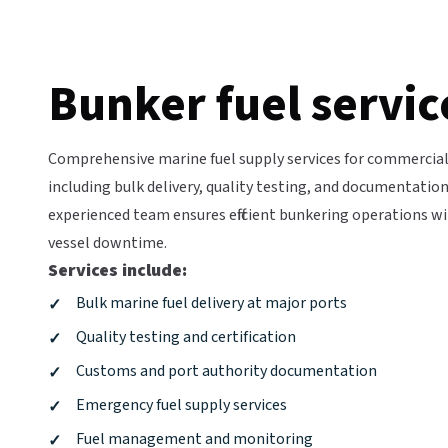
Bunker fuel services​​​​‌ ‍ ​‍​‍‌‍ ‌ ​‍‌‍‍‌‌‍‌ ‌‍‍‌‌‍ ‍​‍​‍​ ‍‍​‍​‍‌ ​ ‌‍​‌‌‍ ‍‌‍‍‌‌ ‌​‌ ‍‌​‍ ‍‌‍‍‌‌‍ ​‍​‍​‍ ​​‍​‍‌‍‍​‌ ​‍‌‍‌‌‌‍‌‍​‍​‍​ ‍‍​‍​‍‌‍‍​‌ ‌​‌ ‌​‌ ​​‌ ​ ​ ‍‍​‍ ​‍ ‌‍ ​‌‍‍‌‌‍​‍‌‍‌‌‌ ​‍‌ ‌​‌ ‍‌​‍ ‌‌ ​ ‌ ‌​‌ ‌‌‌‍‌​‌‍‍‌‌‍ ​‍ ‍‌ ‌‍‌‍‌‌‌ ​‍‌‍​ ‌‍‌‌‌‍ ​​‍ ‍‌‍​‌‌ ​​‌ ​​​‍ ‌‍‍‌‌‍ ‍‌ ‌​‌‍‌‌‌‍ ‍‌ ‌​​‍ ‌‍‌‌‌‍‌​‌‍‍‌‌ ‌​​‍ ‌‍ ‌‌‍ ‌‍‌​‌‍‌‌​ ‌‌ ​​‌ ​‍‌‍‌‌‌ ​ ‌‍‌‌‌‍ ‍‌ ‌​‌‍​‌‌ ‌​‌‍‍‌‌‍ ‌‍ ‍​ ‍ ‌‍‍‌‌‍‌​​ ‌‌‍‌​‌‍​ ​ ‌​​ ‌​​ ‍‌​ ‌ ​ ​‍​ ​‍​‍ ‌​ ​ ​ ‌ ​ ​ ​ ​​​‍ ‌​ ‌​‌‍‌​‌‍‌‌‌‍​ ​‍ ‌‌‍​‍​ ​‌​ ​ ‌‍‌​​‍ ‌‌‍‌‍‌‍​‌​ ​ ‌‍‌‍​ ​‌‌‍​‍‌‍​‌‌‍​ ​ ‍​​ ‌ ‌‍​ ​ ​‍​ ‍ ‌ ‌​‌ ‍‌‌ ​​‌‍‌‌​ ‌‌ ​​‌‍​‌‌‍‌ ‌‍‌‌​ ‍ ‌ ​​‌‍​‌‌ ‌​‌‍‍​​ ‌‌ ​​‌‍​‌‌‍‌ ‌‍‌‌‌​​‍‌ ‌‌‌‍‍‌‌‍ ​‌‍‌​‌‍‌‌‌ ​‍​‍‌‌​ ‌‌‌​​‍‌‌ ‌‍‍ ‌‍‌‌‌ ‍‌​‍‌‌​ ​ ‌​‌​​‍‌‌​ ​ ‌​‌​​‍‌‌​ ​‍​ ​‍​ ​​​ ‌‌​ ‍‌‌‍​‍‌‍‌​​ ‍‌‌‍​‍​ ‌‌‌‍​ ​ ‌‌​ ‌​‌‍​ ​ ‍​​ ‌ ​ ​‍​ ‍‌​ ​‍​ ‌​‌‍‌‌‌‍​ ‌‍​ ‌‍​‍​ ‍‌‌‍‌​‌‍‌‌‌‍​‍‌‍‌‌​ ​​​ ‍‌‌‍​‍‌‍​ ‌‍‌​​‍‌‌​ ​‍​ ​‍​‍‌‌​ ‌‌‌​‌​​‍ ‍‌ ‌​‌‍‍‌‌ ‌​‌‍ ​‌‍‌‌​‍‌‌​ ‌‌‌​​‍‌‌ ‌‍‍ ‌‍‌‌‌ ‍‌​‍‌‌​ ​ ‌​‌​​‍‌‌​ ​ ‌​‌​​‍‌‌​ ​‍​ ​‍‌‍​‌‌‍‌​‌‍​ ‌‍‌‍‌‍​‌​ ‌ ​ ​​‌‍‌​​ ‍​​ ​‍‌‍‌‍‌‍‌‌​‍‌‌​ ​‍​ ​‍​‍‌‌​ ‌‌‌​‌​​‍ ‍‌‍​ ‌‍‍​‌‍‍‌‌‍ ​‌‍‌​‌ ​‍‌‍‌‌‌‍ ‍​‍‌‌​ ‌‌‌​​‍‌‌ ‌‍‍ ‌‍‌‌‌ ‍‌​‍‌‌​ ​ ‌​‌​​‍‌‌​ ​ ‌​‌​​‍‌‌​ ​‍​ ​‍​ ‌​​ ‌‌‌‍​‌​ ‍​​ ​​​ ​‌‌‍​‌​ ​ ‌‍​‍‌‍‌‌​ ​ ‌‍​ ​‍‌‌​ ​‍​ ​‍​‍‌‌​ ‌‌‌​‌​​‍ ‍‌ ‌​‌‍‌‌‌ ‍​‌ ‌​​ ‌‍​‍‌‍​‌‌ ​ ‌‍‌‌‌‌‌‌‌ ​‍‌‍ ​​ ‌‌‍‍​‌ ‌​‌ ‌​‌ ​​‌ ​ ​‍‌‌​ ​ ‌​​‌​‍‌‌​ ​‍‌​‌‍​‍‌‌​ ​‍‌​‌‍‌‍ ​‌‍‍‌‌‍​‍‌‍‌‌‌ ​‍‌ ‌​‌ ‍‌​‍ ‌‌ ​ ‌ ‌​‌ ‌‌‌‍‌​‌‍‍‌‌‍ ​‍ ‍‌ ‌‍‌‍‌‌‌ ​‍‌‍​ ‌‍‌‌‌‍ ​​‍ ‍‌‍​‌‌ ​​‌ ​​​‍‌‍‌‍‍‌‌‍‌​​ ‌‌‍‌​‌‍​ ​ ‌​​ ‌​​ ‍‌​ ‌ ​ ​‍​ ​‍​‍ ‌​ ​ ​ ‌ ​ ​ ​ ​​​‍ ‌​ ‌​‌‍‌​‌‍‌‌‌‍​ ​‍ ‌‌‍​‍​ ​‌​ ​ ‌‍‌​​‍ ‌‌‍‌‍‌‍​‌​ ​ ‌‍‌‍​ ​‌‌‍​‍‌‍​‌‌‍​ ​ ‍​​ ‌ ‌‍​ ​ ​‍​‍‌‍‌ ‌​‌ ‍‌‌ ​​‌‍‌‌​ ‌‌ ​​‌‍​‌‌‍‌ ‌‍‌‌​‍‌‍‌ ​​‌‍​‌‌ ‌​‌‍‍​​ ‌‌ ​​‌‍​‌‌‍‌ ‌‍‌‌‌​​‍‌ ‌‌‌‍‍‌‌‍ ​‌‍‌​‌‍‌‌‌ ​‍​‍‌‌​ ‌‌‌​​‍‌‌ ‌‍‍ ‌‍‌‌‌ ‍‌​‍‌‌​ ​ ‌​‌​​‍‌‌​ ​ ‌​‌​​‍‌‌​ ​‍​ ​‍​ ​​​ ‌‌​ ‍‌‌‍​‍‌‍‌​​ ‍‌‌‍​‍​ ‌‌‌‍​ ​ ‌‌​ ‌​‌‍​ ​ ‍​​ ‌ ​ ​‍​ ‍‌​ ​‍​ ‌​‌‍‌‌‌‍​ ‌‍​ ‌‍​‍​ ‍‌‌‍‌​‌‍‌‌‌‍​‍‌‍‌‌​ ​​​ ‍‌‌‍​‍‌‍​ ‌‍‌​​‍‌‌​ ​‍​ ​‍​‍‌‌​ ‌‌‌​‌​​‍ ‍‌ ‌​‌‍‍‌‌ ‌​‌‍ ​‌‍‌‌​‍‌‌​ ‌‌‌​​‍‌‌ ‌‍‍ ‌‍‌‌‌ ‍‌​‍‌‌​ ​ ‌​‌​​‍‌‌​ ​ ‌​‌​​‍‌‌​ ​‍​ ​‍‌‍​‌‌‍‌​‌‍​ ‌‍‌‍‌‍​‌​ ‌ ​ ​​‌‍‌​​ ‍​​ ​‍‌‍‌‍‌‍‌‌​‍‌‌​ ​‍​ ​‍​‍‌‌​ ‌‌‌​‌​​‍ ‍‌‍​ ‌‍‍​‌‍‍‌‌‍ ​‌‍‌​‌ ​‍‌‍‌‌‌‍ ‍​‍‌‌​ ‌‌‌​​‍‌‌ ‌‍‍ ‌‍‌‌‌ ‍‌​‍‌‌​ ​ ‌​‌​​‍‌‌​ ​ 
Comprehensive marine fuel supply services for commercial
including bulk delivery, quality testing, and documentatio
experienced team ensures efficient bunkering operations w
vessel downtime.​​​​‌ ‍ ​‍​‍‌‍ ‌ ​‍‌‍‍‌‌‍‌ ‌‍‍‌‌‍ ‍​‍​‍​ ‍‍​‍​‍‌ ​ ‌‍​‌‌‍ ‍‌‍‍‌‌ ‌​‌ ‍‌​‍ ‍‌‍‍‌‌‍ ​‍​‍​‍ ​​‍​‍‌‍‍​‌ ​‍‌‍‌‌‌‍‌‍​‍​‍​ ‍‍​‍​‍‌‍‍​‌ ‌​‌ ‌​‌ ​​‌ ​ ​ ‍‍​‍ ​‍ ‌‍ ​‌‍‍‌‌‍​‍‌‍‌‌‌ ​‍‌ ‌​‌ ‍‌​‍ ‌‌ ​ ‌ ‌​‌ ‌‌‌‍‌​‌‍‍‌‌‍ ​‍ ‍‌ ‌‍‌‍‌‌‌ ​‍‌‍​ ‌‍‌‌‌‍ ​​‍ ‍‌‍​‌‌ ​​‌ ​​​‍ ‌‍‍‌‌‍ ‍‌ ‌​‌‍‌‌‌‍ ‍‌ ‌​​‍ ‌‍‌‌‌‍‌​‌‍‍‌‌ ‌​​‍ ‌‍ ‌‌‍ ‌‍‌​‌‍‌‌​ ‌‌ ​​‌ ​‍‌‍‌‌‌ ​ ‌‍‌‌‌‍ ‍‌ ‌​‌‍​‌‌ ‌​‌‍‍‌‌‍ ‌‍ ‍​ ‍ ‌‍‍‌‌‍‌​​ ‌‌‍‌​‌‍​ ​ ‌​​ ‌​​ ‍‌​ ‌ ​ ​‍​ ​‍​‍ ‌​ ​ ​ ‌ ​ ​ ​ ​​​‍ ‌​ ‌​‌‍‌​‌‍‌‌‌‍​ ​‍ ‌‌‍​‍​ ​‌​ ​ ‌‍‌​​‍ ‌‌‍‌‍‌‍​‌​ ​ ‌‍‌‍​ ​‌‌‍​‍‌‍​‌‌‍​ ​ ‍​​ ‌ ‌‍​ ​ ​‍​ ‍ ‌ ‌​‌ ‍‌‌ ​​‌‍‌‌​ ‌‌ ​​‌‍​‌‌‍‌ ‌‍‌‌​ ‍ ‌ ​​‌‍​‌‌ ‌​‌‍‍​​ ‌‌ ​​‌‍​‌‌‍‌ ‌‍‌‌‌​​‍‌ ‌‌‌‍‍‌‌‍ ​‌‍‌​‌‍‌‌‌ ​‍​‍‌‌​ ‌‌‌​​‍‌‌ ‌‍‍ ‌‍‌‌‌ ‍‌​‍‌‌​ ​ ‌​‌​​‍‌‌​ ​ ‌​‌​​‍‌‌​ ​‍​ ​‍​ ​​​ ‌‌​ ‍‌‌‍​‍‌‍‌​​ ‍‌‌‍​‍​ ‌‌‌‍​ ​ ‌‌​ ‌​‌‍​ ​ ‍​​ ‌ ​ ​‍​ ‍‌​ ​‍​ ‌​‌‍‌‌‌‍​ ‌‍​ ‌‍​‍​ ‍‌‌‍‌​‌‍‌‌‌‍​‍‌‍‌‌​ ​​​ ‍‌‌‍​‍‌‍​ ‌‍‌​​‍‌‌​ ​‍​ ​‍​‍‌‌​ ‌‌‌​‌​​‍ ‍‌ ​‍‌‍‍‌‌‍​ ‌‍‍​‌‌‌​‌‍‌‌‌ ‍​‌ ‌​​‍‌‌​ ‌‌‌​​‍‌‌ ‌‍‍ ‌‍‌‌‌ ‍‌​‍‌‌​ ​ ‌​‌​​‍‌‌​ ​ ‌​‌​​‍‌‌​ ​‍​ ​‍​ ‍​‌‍​‌​ ​​​ ​​‌‍​ ‌‍​ ​ ‍​​ ​ ​ ​ ‌‍‌​‌‍​‌​ ‍​​‍‌‌​ ​‍​ ​‍​‍‌‌​ ‌‌‌​‌​​‍ ‍‌‍​ ‌‍‍​‌‍‍‌‌‍ ​‌‍‌​‌ ​‍‌‍‌‌‌‍ ‍​‍‌‌​ ‌‌‌​​‍‌‌ ‌‍‍ ‌‍‌‌‌ ‍‌​‍‌‌​ ​ ‌​‌​​‍‌‌​ ​ ‌​‌​​‍‌‌​ ​‍​ ​‍​ ‌​​ ‌​​ ​‍‌‍​‌​ ​ ‌‍‌‍​ ‍‌​ ‍​​ ‌ ​ ‌ ​ ‌‌​ ​‍​‍‌‌​ ​‍​ ​‍​‍‌‌​ ‌‌‌​‌​​‍ ‍‌ ‌​‌‍‌‌‌ ‍​‌ ‌​​ ‌‍​‍‌‍​‌‌ ​ ‌‍‌‌‌‌‌‌‌ ​‍‌‍ ​​ ‌‌‍‍​‌ ‌​‌ ‌​‌ ​​‌ ​ ​‍‌‌​ ​ ‌​​‌​‍‌‌​ ​‍‌​‌‍​‍‌‌​ ​‍‌​‌‍‌‍ ​‌‍‍‌‌‍​‍‌‍‌‌‌ ​‍‌ ‌​‌ ‍‌​‍ ‌‌ ​ ‌ ‌​‌ ‌‌‌‍‌​‌‍‍‌‌‍ ​‍ ‍‌ ‌‍‌‍‌‌‌ ​‍‌‍​ ‌‍‌‌‌‍ ​​‍ ‍‌‍​‌‌ ​​‌ ​​​‍‌‍‌‍‍‌‌‍‌​​ ‌‌‍‌​‌‍​ ​ ‌​​ ‌​​ ‍‌​ ‌ ​ ​‍​ ​‍​‍ ‌​ ​ ​ ‌ ​ ​ ​ ​​​‍ ‌​ ‌​‌‍‌​‌‍‌‌‌‍​ ​‍ ‌‌‍​‍​ ​‌​ ​ ‌‍‌​​‍ ‌‌‍‌‍‌‍​‌​ ​ ‌‍‌‍​ ​‌‌‍​‍‌‍​‌‌‍​ ​ ‍​​ ‌ ‌‍​ ​ ​‍​‍‌‍‌ ‌​‌ ‍‌‌ ​​‌‍‌‌​ ‌‌ ​​‌‍​‌‌‍‌ ‌‍‌‌​‍‌‍‌ ​​‌‍​‌‌ ‌​‌‍‍​​ ‌‌ ​​‌‍​‌‌‍‌ ‌‍‌‌‌​​‍‌ ‌‌‌‍‍‌‌‍ ​‌‍‌​‌‍‌‌‌ ​‍​‍‌‌​ ‌‌‌​​‍‌‌ ‌‍‍ ‌‍‌‌‌ ‍‌​‍‌‌​ ​ ‌​‌​​‍‌‌​ ​ ‌​‌​​‍‌‌​ ​‍​ ​‍​ ​​​ ‌‌​ ‍‌‌‍​‍‌‍‌​​ ‍‌‌‍​‍​ ‌‌‌‍​ ​ ‌‌​ ‌​‌‍​ ​ ‍​​ ‌ ​ ​‍​ ‍‌​ ​‍​ ‌​‌‍‌‌‌‍​ ‌‍​ ‌‍​‍​ ‍‌‌‍‌​‌‍‌‌‌‍​‍‌‍‌‌​ ​​​ ‍‌‌‍​‍‌‍​ ‌‍‌​​‍‌‌​ ​‍​ ​‍​‍‌‌​ ‌‌‌​‌​​‍ ‍‌ ​‍‌‍‍‌‌‍​ ‌‍‍​‌‌‌​‌‍‌‌‌ ‍​‌ ‌​​‍‌‌​ ‌‌‌​​‍‌‌ ‌‍‍ ‌‍‌‌‌ ‍‌​‍‌‌​ ​ ‌​‌​​‍‌‌​ ​ ‌​‌​​‍‌‌​ ​‍​ ​‍​ ‍​‌‍​‌​ ​​​ ​​‌‍​ ‌‍​ ​ ‍​​ ​ ​ ​ ‌‍‌​‌‍​‌​ ‍​​‍‌‌​ ​‍​ ​‍​‍‌‌​ ‌‌‌​‌​​‍ ‍‌‍​ ‌‍‍​‌‍‍‌‌‍ ​‌‍‌​‌ ​‍‌‍‌‌‌‍ ‍​‍‌‌​ ‌‌‌​​‍‌‌ ‌‍‍ ‌‍‌‌‌ ‍‌​‍‌‌​ ​ ‌​‌​​‍‌‌​ ​ ‌​‌​​‍‌‌​ ​‍​ ​‍​ ‌​​ ‌​​ ​‍‌‍​‌​ ​ ‌‍‌‍​ ‍‌​ ‍​​ ‌ ​ ‌ ​ ‌‌​ ​‍​‍‌‌​ ​‍​ ​‍​‍‌‌​ ‌‌‌​‌​​‍ ‍‌ ‌​‌‍‌‌‌ ‍​‌ ‌​​‍‌‍‌ ​​‌‍‌‌‌ ​‍‌ ​ ‌ ​​‌‍‌‌‌‍​ ‌ ‌​‌‍‍‌‌ ‌‍‌‍‌‌​ ‌‌ ​​‌ ‌‌‌‍​‍‌‍ ​‌‍‍‌‌ ​ ‌‍‍​‌‍‌‌‌‍‌​​‍​‍‌ ‌
Services include:​​​​‌ ‍ ​‍​‍‌‍ ‌ ​‍‌‍‍‌‌‍‌ ‌‍‍‌‌‍ ‍​‍​‍​ ‍‍​‍​‍‌ ​ ‌‍​‌‌‍ ‍‌‍‍‌‌ ‌​‌ ‍‌​‍ ‍‌‍‍‌‌‍ ​‍​‍​‍ ​​‍​‍‌‍‍​‌ ​‍‌‍‌‌‌‍‌‍​‍​‍​ ‍‍​‍​‍‌‍‍​‌ ‌​‌ ‌​‌ ​​‌ ​ ​ ‍‍​‍ ​‍ ‌‍ ​‌‍‍‌‌‍​‍‌‍‌‌‌ ​‍‌ ‌​‌ ‍‌​‍ ‌‌ ​ ‌ ‌​‌ ‌‌‌‍‌​‌‍‍‌‌‍ ​‍ ‍‌ ‌‍‌‍‌‌‌ ​‍‌‍​ ‌‍‌‌‌‍ ​​‍ ‍‌‍​‌‌ ​​‌ ​​​‍ ‌‍‍‌‌‍ ‍‌ ‌​‌‍‌‌‌‍ ‍‌ ‌​​‍ ‌‍‌‌‌‍‌​‌‍‍‌‌ ‌​​‍ ‌‍ ‌‌‍ ‌‍‌​‌‍‌‌​ ‌‌ ​​‌ ​‍‌‍‌‌‌ ​ ‌‍‌‌‌‍ ‍‌ ‌​‌‍​‌‌ ‌​‌‍‍‌‌‍ ‌‍ ‍​ ‍ ‌‍‍‌‌‍‌​​ ‌‌‍‌​‌‍​ ​ ‌​​ ‌​​ ‍‌​ ‌ ​ ​‍​ ​‍​‍ ‌​ ​ ​ ‌ ​ ​ ​ ​​​‍ ‌​ ‌​‌‍‌​‌‍‌‌‌‍​ ​‍ ‌‌‍​‍​ ​‌​ ​ ‌‍‌​​‍ ‌‌‍‌‍‌‍​‌​ ​ ‌‍‌‍​ ​‌‌‍​‍‌‍​‌‌‍​ ​ ‍​​ ‌ ‌‍​ ​ ​‍​ ‍ ‌ ‌​‌ ‍‌‌ ​​‌‍‌‌​ ‌‌ ​​‌‍​‌‌‍‌ ‌‍‌‌​ ‍ ‌ ​​‌‍​‌‌ ‌​‌‍‍​​ ‌‌ ​​‌‍​‌‌‍‌ ‌‍‌‌‌​​‍‌ ‌‌‌‍‍‌‌‍ ​‌‍‌​‌‍‌‌‌ ​‍​‍‌‌​ ‌‌‌​​‍‌‌ ‌‍‍ ‌‍‌‌‌ ‍‌​‍‌‌​ ​ ‌​‌​​‍‌‌​ ​ ‌​‌​​‍‌‌​ ​‍​ ​‍​ ​​​ ‌‌​ ‍‌‌‍​‍‌‍‌​​ ‍‌‌‍​‍​ ‌‌‌‍​ ​ ‌‌​ ‌​‌‍​ ​ ‍​​ ‌ ​ ​‍​ ‍‌​ ​‍​ ‌​‌‍‌‌‌‍​ ‌‍​ ‌‍​‍​ ‍‌‌‍‌​‌‍‌‌‌‍​‍‌‍‌‌​ ​​​ ‍‌‌‍​‍‌‍​ ‌‍‌​​‍‌‌​ ​‍​ ​‍​‍‌‌​ ‌‌‌​‌​​‍ ‍‌ ​‍‌‍‍‌‌‍​ ‌‍‍​‌‌‌​‌‍‌‌‌ ‍​‌ ‌​​‍‌‌​ ‌‌‌​​‍‌‌ ‌‍‍ ‌‍‌‌‌ ‍‌​‍‌‌​ ​ ‌​‌​​‍‌‌​ ​ ‌​‌​​‍‌‌​ ​‍​ ​‍‌‍​‌​ ​​​ ‌ ​ ​​​ ‌ ​ ‌​‌‍‌​​ ​ ​ ​‌​ ‍‌​ ​​‌‍​‌​‍‌‌​ ​‍​ ​‍​‍‌‌​ ‌‌‌​‌​​‍ ‍‌‍​ ‌‍‍​‌‍‍‌‌‍ ​‌‍‌​‌ ​‍‌‍‌‌‌‍ ‍​‍‌‌​ ‌‌‌​​‍‌‌ ‌‍‍ ‌‍‌‌‌ ‍‌​‍‌‌​ ​ ‌​‌​​‍‌‌​ ​ ‌​‌​​‍‌‌​ ​‍​ ​‍​ ‌‌​ ‍‌‌‍​‌‌‍‌‍‌‍​ ‌‍‌‌​ ‍​​ ‌‌​ ​ ​ ‍​​ ‍​​ ‌​​‍‌‌​ ​‍​ ​‍​‍‌‌​ ‌‌‌​‌​​‍ ‍‌ ‌​‌‍‌‌‌ ‍​‌ ‌​​ ‌‍​‍‌‍​‌‌ ​ ‌‍‌‌‌‌‌‌‌ ​‍‌‍ ​​ ‌‌‍‍​‌ ‌​‌ ‌​‌ ​​‌ ​ ​‍‌‌​ ​ ‌​​‌​‍‌‌​ ​‍‌​‌‍​‍‌‌​ ​‍‌​‌‍‌‍ ​‌‍‍‌‌‍​‍‌‍‌‌‌ ​‍‌ ‌​‌ ‍‌​‍ ‌‌ ​ ‌ ‌​‌ ‌‌‌‍‌​‌‍‍‌‌‍ ​‍ ‍‌ ‌‍‌‍‌‌‌ ​‍‌‍​ ‌‍‌‌‌‍ ​​‍ ‍‌‍​‌‌ ​​‌ ​​​‍‌‍‌‍‍‌‌‍‌​​ ‌‌‍‌​‌‍​ ​ ‌​​ ‌​​ ‍‌​ ‌ ​ ​‍​ ​‍​‍ ‌​ ​ ​ ‌ ​ ​ ​ ​​​‍ ‌​ ‌​‌‍‌​‌‍‌‌‌‍​ ​‍ ‌‌‍​‍​ ​‌​ ​ ‌‍‌​​‍ ‌‌‍‌‍‌‍​‌​ ​ ‌‍‌‍​ ​‌‌‍​‍‌‍​‌‌‍​ ​ ‍​​ ‌ ‌‍​ ​ ​‍​‍‌‍‌ ‌​‌ ‍‌‌ ​​‌‍‌‌​ ‌‌ ​​‌‍​‌‌‍‌ ‌‍‌‌​‍‌‍‌ ​​‌‍​‌‌ ‌​‌‍‍​​ ‌‌ ​​‌‍​‌‌‍‌ ‌‍‌‌‌​​‍‌ ‌‌‌‍‍‌‌‍ ​‌‍‌​‌‍‌‌‌ ​‍​‍‌‌​ ‌‌‌​​‍‌‌ ‌‍‍ ‌‍‌‌‌ ‍‌​‍‌‌​ ​ ‌​‌​​‍‌‌​ ​ ‌​‌​​‍‌‌​ ​‍​ ​‍​ ​​​ ‌‌​ ‍‌‌‍​‍‌‍‌​​ ‍‌‌‍​‍​ ‌‌‌‍​ ​ ‌‌​ ‌​‌‍​ ​ ‍​​ ‌ ​ ​‍​ ‍‌​ ​‍​ ‌​‌‍‌‌‌‍​ ‌‍​ ‌‍​‍​ ‍‌‌‍‌​‌‍‌‌‌‍​‍‌‍‌‌​ ​​​ ‍‌‌‍​‍‌‍​ ‌‍‌​​‍‌‌​ ​‍​ ​‍​‍‌‌​ ‌‌‌​‌​​‍ ‍‌ ​‍‌‍‍‌‌‍​ ‌‍‍​‌‌‌​‌‍‌‌‌ ‍​‌ ‌​​‍‌‌​ ‌‌‌​​‍‌‌ ‌‍‍ ‌‍‌‌‌ ‍‌​‍‌‌​ ​ ‌​‌​​‍‌‌​ ​ ‌​‌​​‍‌‌​ ​‍​ ​‍‌‍​‌​ ​​​ ‌ ​ ​​​ ‌ ​ ‌​‌‍‌​​ ​ ​ ​‌​ ‍‌​ ​​‌‍​‌​‍‌‌​ ​‍​ ​‍​‍‌‌​ ‌‌‌​‌​​‍ ‍‌‍​ ‌‍‍​‌‍‍‌‌‍ ​‌‍‌​‌ ​‍‌‍‌‌‌‍ ‍​‍‌‌​ ‌‌‌​​‍‌‌ ‌‍‍ ‌‍‌‌‌ ‍‌​‍‌‌​ ​ ‌​‌​​‍‌‌​ ​ ‌​‌​​‍‌‌​ ​‍​ ​‍​ ‌‌​ ‍‌‌‍​‌‌‍‌‍‌‍​ ‌‍‌‌​ ‍​​ ‌‌​ ​ ​ ‍​​ ‍​​ ‌​​‍‌‌​ ​‍​ ​‍​‍‌‌​ ‌‌‌​‌​​‍ ‍‌ ‌​‌‍‌‌‌ ‍​‌ ‌​​‍‌‍‌ ​​‌‍‌‌‌ ​‍‌ ​ ‌ ​​‌‍‌‌‌‍​ ‌ ‌​‌‍‍‌‌ ‌‍‌‍‌‌​ ‌‌ ​​‌ ‌‌‌‍​‍‌‍ ​‌‍‍‌‌ ​ ‌‍‍​‌‍‌‌‌‍‌​​‍​‍‌ ‌
Bulk marine fuel delivery at major ports​​​​‌ ‍ ​‍​‍‌‍ ‌ ​‍‌‍‍‌‌‍‌ ‌‍‍‌‌‍ ‍​‍​‍​ ‍‍​‍​‍‌ ​ ‌‍​‌‌‍ ‍‌‍‍‌‌ ‌​‌ ‍‌​‍ ‍‌‍‍‌‌‍ ​‍​‍​‍ ​​‍​‍‌‍‍​‌ ​‍‌‍‌‌‌‍‌‍​‍​‍​ ‍‍​‍​‍‌‍‍​‌ ‌​‌ ‌​‌ ​​‌ ​ ​ ‍‍​‍ ​‍ ‌‍ ​‌‍‍‌‌‍​‍‌‍‌‌‌ ​‍‌ ‌​‌ ‍‌​‍ ‌‌ ​ ‌ ‌​‌ ‌‌‌‍‌​‌‍‍‌‌‍ ​‍ ‍‌ ‌‍‌‍‌‌‌ ​‍‌‍​ ‌‍‌‌‌‍ ​​‍ ‍‌‍​‌‌ ​​‌ ​​​‍ ‌‍‍‌‌‍ ‍‌ ‌​‌‍‌‌‌‍ ‍‌ ‌​​‍ ‌‍‌‌‌‍‌​‌‍‍‌‌ ‌​​‍ ‌‍ ‌‌‍ ‌‍‌​‌‍‌‌​ ‌‌ ​​‌ ​‍‌‍‌‌‌ ​ ‌‍‌‌‌‍ ‍‌ ‌​‌‍​‌‌ ‌​‌‍‍‌‌‍ ‌‍ ‍​ ‍ ‌‍‍‌‌‍‌​​ ‌‌‍‌​‌‍​ ​ ‌​​ ‌​​ ‍‌​ ‌ ​ ​‍​ ​‍​‍ ‌​ ​ ​ ‌ ​ ​ ​ ​​​‍ ‌​ ‌​‌‍‌​‌‍‌‌‌‍​ ​‍ ‌‌‍​‍​ ​‌​ ​ ‌‍‌​​‍ ‌‌‍‌‍‌‍​‌​ ​ ‌‍‌‍​ ​‌‌‍​‍‌‍​‌‌‍​ ​ ‍​​ ‌ ‌‍​ ​ ​‍​ ‍ ‌ ‌​‌ ‍‌‌ ​​‌‍‌‌​ ‌‌ ​​‌‍​‌‌‍‌ ‌‍‌‌​ ‍ ‌ ​​‌‍​‌‌ ‌​‌‍‍​​ ‌‌ ​​‌‍​‌‌‍‌ ‌‍‌‌‌​​‍‌ ‌‌‌‍‍‌‌‍ ​‌‍‌​‌‍‌‌‌ ​‍​‍‌‌​ ‌‌‌​​‍‌‌ ‌‍‍ ‌‍‌‌‌ ‍‌​‍‌‌​ ​ ‌​‌​​‍‌‌​ ​ ‌​‌​​‍‌‌​ ​‍​ ​‍​ ​​​ ‌‌​ ‍‌‌‍​‍‌‍‌​​ ‍‌‌‍​‍​ ‌‌‌‍​ ​ ‌‌​ ‌​‌‍​ ​ ‍​​ ‌ ​ ​‍​ ‍‌​ ​‍​ ‌​‌‍‌‌‌‍​ ‌‍​ ‌‍​‍​ ‍‌‌‍‌​‌‍‌‌‌‍​‍‌‍‌‌​ ​​​ ‍‌‌‍​‍‌‍​ ‌‍‌​​‍‌‌​ ​‍​ ​‍​‍‌‌​ ‌‌‌​‌​​‍ ‍‌ ​‍‌‍‍‌‌‍​ ‌‍‍​‌‌‌​‌‍‌‌‌ ‍​‌ ‌​​‍‌‌​ ‌‌‌​​‍‌‌ ‌‍‍ ‌‍‌‌‌ ‍‌​‍‌‌​ ​ ‌​‌​​‍‌‌​ ​ ‌​‌​​‍‌‌​ ​‍​ ​‍​ ‌‍‌‍‌​​ ‍​‌‍​‍​ ​‌​ ‌ ‌‍​ ‌‍‌‍‌‍‌‌​ ‌‌​ ​ ​ ‍‌​‍‌‌​ ​‍​ ​‍​‍‌‌​ ‌‌‌​‌​​‍ ‍‌‍​ ‌‍‍​‌‍‍‌‌‍ ​‌‍‌​‌ ​‍‌‍‌‌‌‍ ‍​‍‌‌​ ‌‌‌​​‍‌‌ ‌‍‍ ‌‍‌‌‌ ‍‌​‍‌‌​ ​ ‌​‌​​‍‌‌​ ​ ‌​‌​​‍‌‌​ ​‍​ ​‍‌‍​‍‌‍​‍​ ​‌​ ‌​​ ​‍​ ​‌‌‍​‌‌‍‌‍​ ​‍​ ‍‌‌‍‌​​ ‌​​‍‌‌​ ​‍​ ​‍​‍‌‌​ ‌‌‌​‌​​‍ ‍‌ ‌​‌‍‌‌‌ ‍​‌ ‌​​ ‌‍​‍‌‍​‌‌ ​ ‌‍‌‌‌‌‌‌‌ ​‍‌‍ ​​ ‌‌‍‍​‌ ‌​‌ ‌​‌ ​​‌ ​ ​‍‌‌​ ​ ‌​​‌​‍‌‌​ ​‍‌​‌‍​‍‌‌​ ​‍‌​‌‍‌‍ ​‌‍‍‌‌‍​‍‌‍‌‌‌ ​‍‌ ‌​‌ ‍‌​‍ ‌‌ ​ ‌ ‌​‌ ‌‌‌‍‌​‌‍‍‌‌‍ ​‍ ‍‌ ‌‍‌‍‌‌‌ ​‍‌‍​ ‌‍‌‌‌‍ ​​‍ ‍‌‍​‌‌ ​​‌ ​​​‍‌‍‌‍‍‌‌‍‌​​ ‌‌‍‌​‌‍​ ​ ‌​​ ‌​​ ‍‌​ ‌ ​ ​‍​ ​‍​‍ ‌​ ​ ​ ‌ ​ ​ ​ ​​​‍ ‌​ ‌​‌‍‌​‌‍‌‌‌‍​ ​‍ ‌‌‍​‍​ ​‌​ ​ ‌‍‌​​‍ ‌‌‍‌‍‌‍​‌​ ​ ‌‍‌‍​ ​‌‌‍​‍‌‍​‌‌‍​ ​ ‍​​ ‌ ‌‍​ ​ ​‍​‍‌‍‌ ‌​‌ ‍‌‌ ​​‌‍‌‌​ ‌‌ ​​‌‍​‌‌‍‌ ‌‍‌‌​‍‌‍‌ ​​‌‍​‌‌ ‌​‌‍‍​​ ‌‌ ​​‌‍​‌‌‍‌ ‌‍‌‌‌​​‍‌ ‌‌‌‍‍‌‌‍ ​‌‍‌​‌‍‌‌‌ ​‍​‍‌‌​ ‌‌‌​​‍‌‌ ‌‍‍ ‌‍‌‌‌ ‍‌​‍‌‌​ ​ ‌​‌​​‍‌‌​ ​ ‌​‌​​‍‌‌​ ​‍​ ​‍​ ​​​ ‌‌​ ‍‌‌‍​‍‌‍‌​​ ‍‌‌‍​‍​ ‌‌‌‍​ ​ ‌‌​ ‌​‌‍​ ​ ‍​​ ‌ ​ ​‍​ ‍‌​ ​‍​ ‌​‌‍‌‌‌‍​ ‌‍​ ‌‍​‍​ ‍‌‌‍‌​‌‍‌‌‌‍​‍‌‍‌‌​ ​​​ ‍‌‌‍​‍‌‍​ ‌‍‌​​‍‌‌​ ​‍​ ​‍​‍‌‌​ ‌‌‌​‌​​‍ ‍‌ ​‍‌‍‍‌‌‍​ ‌‍‍​‌‌‌​‌‍‌‌‌ ‍​‌ ‌​​‍‌‌​ ‌‌‌​​‍‌‌ ‌‍‍ ‌‍‌‌‌ ‍‌​‍‌‌​ ​ ‌​‌​​‍‌‌​ ​ ‌​‌​​‍‌‌​ ​‍​ ​‍​ ‌‍‌‍‌​​ ‍​‌‍​‍​ ​‌​ ‌ ‌‍​ ‌‍‌‍‌‍‌‌​ ‌‌​ ​ ​ ‍‌​‍‌‌​ ​‍​ ​‍​‍‌‌​ ‌‌‌​‌​​‍ ‍‌‍​ ‌‍‍​‌‍‍‌‌‍ ​‌‍‌​‌ ​‍‌‍‌‌‌‍ ‍​‍‌‌​ ‌‌‌​​‍‌‌ ‌‍‍ ‌‍‌‌‌ ‍‌​‍‌‌​ ​ ‌​‌​​‍‌‌​ ​ ‌​‌​​‍‌‌​ ​‍​ ​‍‌‍​‍‌‍​‍​ ​‌​ ‌​​ ​‍​ ​‌‌‍​‌‌‍‌‍​ ​‍​ ‍‌‌‍‌​​ ‌​​‍‌‌​ ​‍​ ​‍​‍‌‌​ ‌‌‌​‌​​‍ ‍‌ ‌​‌‍‌‌‌ ‍​‌ ‌​​‍‌‍‌ ​​‌‍‌‌‌ ​‍‌ ​ ‌ ​​‌‍‌‌‌‍​ ‌ ‌​‌‍‍‌‌ ‌‍‌‍‌‌​ ‌‌ ​​‌ ‌‌‌‍​‍‌‍ ​‌‍‍‌‌ ​ ‌‍‍​‌‍‌‌‌‍‌​​‍​‍‌ ‌
Quality testing and certification​​​​‌ ‍ ​‍​‍‌‍ ‌ ​‍‌‍‍‌‌‍‌ ‌‍‍‌‌‍ ‍​‍​‍​ ‍‍​‍​‍‌ ​ ‌‍​‌‌‍ ‍‌‍‍‌‌ ‌​‌ ‍‌​‍ ‍‌‍‍‌‌‍ ​‍​‍​‍ ​​‍​‍‌‍‍​‌ ​‍‌‍‌‌‌‍‌‍​‍​‍​ ‍‍​‍​‍‌‍‍​‌ ‌​‌ ‌​‌ ​​‌ ​ ​ ‍‍​‍ ​‍ ‌‍ ​‌‍‍‌‌‍​‍‌‍‌‌‌ ​‍‌ ‌​‌ ‍‌​‍ ‌‌ ​ ‌ ‌​‌ ‌‌‌‍‌​‌‍‍‌‌‍ ​‍ ‍‌ ‌‍‌‍‌‌‌ ​‍‌‍​ ‌‍‌‌‌‍ ​​‍ ‍‌‍​‌‌ ​​‌ ​​​‍ ‌‍‍‌‌‍ ‍‌ ‌​‌‍‌‌‌‍ ‍‌ ‌​​‍ ‌‍‌‌‌‍‌​‌‍‍‌‌ ‌​​‍ ‌‍ ‌‌‍ ‌‍‌​‌‍‌‌​ ‌‌ ​​‌ ​‍‌‍‌‌‌ ​ ‌‍‌‌‌‍ ‍‌ ‌​‌‍​‌‌ ‌​‌‍‍‌‌‍ ‌‍ ‍​ ‍ ‌‍‍‌‌‍‌​​ ‌‌‍‌​‌‍​ ​ ‌​​ ‌​​ ‍‌​ ‌ ​ ​‍​ ​‍​‍ ‌​ ​ ​ ‌ ​ ​ ​ ​​​‍ ‌​ ‌​‌‍‌​‌‍‌‌‌‍​ ​‍ ‌‌‍​‍​ ​‌​ ​ ‌‍‌​​‍ ‌‌‍‌‍‌‍​‌​ ​ ‌‍‌‍​ ​‌‌‍​‍‌‍​‌‌‍​ ​ ‍​​ ‌ ‌‍​ ​ ​‍​ ‍ ‌ ‌​‌ ‍‌‌ ​​‌‍‌‌​ ‌‌ ​​‌‍​‌‌‍‌ ‌‍‌‌​ ‍ ‌ ​​‌‍​‌‌ ‌​‌‍‍​​ ‌‌ ​​‌‍​‌‌‍‌ ‌‍‌‌‌​​‍‌ ‌‌‌‍‍‌‌‍ ​‌‍‌​‌‍‌‌‌ ​‍​‍‌‌​ ‌‌‌​​‍‌‌ ‌‍‍ ‌‍‌‌‌ ‍‌​‍‌‌​ ​ ‌​‌​​‍‌‌​ ​ ‌​‌​​‍‌‌​ ​‍​ ​‍​ ​​​ ‌‌​ ‍‌‌‍​‍‌‍‌​​ ‍‌‌‍​‍​ ‌‌‌‍​ ​ ‌‌​ ‌​‌‍​ ​ ‍​​ ‌ ​ ​‍​ ‍‌​ ​‍​ ‌​‌‍‌‌‌‍​ ‌‍​ ‌‍​‍​ ‍‌‌‍‌​‌‍‌‌‌‍​‍‌‍‌‌​ ​​​ ‍‌‌‍​‍‌‍​ ‌‍‌​​‍‌‌​ ​‍​ ​‍​‍‌‌​ ‌‌‌​‌​​‍ ‍‌ ​‍‌‍‍‌‌‍​ ‌‍‍​‌‌‌​‌‍‌‌‌ ‍​‌ ‌​​‍‌‌​ ‌‌‌​​‍‌‌ ‌‍‍ ‌‍‌‌‌ ‍‌​‍‌‌​ ​ ‌​‌​​‍‌‌​ ​ ‌​‌​​‍‌‌​ ​‍​ ​‍​ ‍​‌‍‌‍​ ‌​​ ‌ ‌‍​‌​ ‌‌​ ‌‍‌‍​‍​ ‍​​ ‌​​ ​‍​ ​ ​‍‌‌​ ​‍​ ​‍​‍‌‌​ ‌‌‌​‌​​‍ ‍‌‍​ ‌‍‍​‌‍‍‌‌‍ ​‌‍‌​‌ ​‍‌‍‌‌‌‍ ‍​‍‌‌​ ‌‌‌​​‍‌‌ ‌‍‍ ‌‍‌‌‌ ‍‌​‍‌‌​ ​ ‌​‌​​‍‌‌​ ​ ‌​‌​​‍‌‌​ ​‍​ ​‍‌‍​ ​ ​​​ ​​‌‍‌‌‌‍‌‌‌‍​ ‌‍​ ​ ‌​‌‍‌​​ ‌‍‌‍‌‍‌‍‌‌​‍‌‌​ ​‍​ ​‍​‍‌‌​ ‌‌‌​‌​​‍ ‍‌ ‌​‌‍‌‌‌ ‍​‌ ‌​​ ‌‍​‍‌‍​‌‌ ​ ‌‍‌‌‌‌‌‌‌ ​‍‌‍ ​​ ‌‌‍‍​‌ ‌​‌ ‌​‌ ​​‌ ​ ​‍‌‌​ ​ ‌​​‌​‍‌‌​ ​‍‌​‌‍​‍‌‌​ ​‍‌​‌‍‌‍ ​‌‍‍‌‌‍​‍‌‍‌‌‌ ​‍‌ ‌​‌ ‍‌​‍ ‌‌ ​ ‌ ‌​‌ ‌‌‌‍‌​‌‍‍‌‌‍ ​‍ ‍‌ ‌‍‌‍‌‌‌ ​‍‌‍​ ‌‍‌‌‌‍ ​​‍ ‍‌‍​‌‌ ​​‌ ​​​‍‌‍‌‍‍‌‌‍‌​​ ‌‌‍‌​‌‍​ ​ ‌​​ ‌​​ ‍‌​ ‌ ​ ​‍​ ​‍​‍ ‌​ ​ ​ ‌ ​ ​ ​ ​​​‍ ‌​ ‌​‌‍‌​‌‍‌‌‌‍​ ​‍ ‌‌‍​‍​ ​‌​ ​ ‌‍‌​​‍ ‌‌‍‌‍‌‍​‌​ ​ ‌‍‌‍​ ​‌‌‍​‍‌‍​‌‌‍​ ​ ‍​​ ‌ ‌‍​ ​ ​‍​‍‌‍‌ ‌​‌ ‍‌‌ ​​‌‍‌‌​ ‌‌ ​​‌‍​‌‌‍‌ ‌‍‌‌​‍‌‍‌ ​​‌‍​‌‌ ‌​‌‍‍​​ ‌‌ ​​‌‍​‌‌‍‌ ‌‍‌‌‌​​‍‌ ‌‌‌‍‍‌‌‍ ​‌‍‌​‌‍‌‌‌ ​‍​‍‌‌​ ‌‌‌​​‍‌‌ ‌‍‍ ‌‍‌‌‌ ‍‌​‍‌‌​ ​ ‌​‌​​‍‌‌​ ​ ‌​‌​​‍‌‌​ ​‍​ ​‍​ ​​​ ‌‌​ ‍‌‌‍​‍‌‍‌​​ ‍‌‌‍​‍​ ‌‌‌‍​ ​ ‌‌​ ‌​‌‍​ ​ ‍​​ ‌ ​ ​‍​ ‍‌​ ​‍​ ‌​‌‍‌‌‌‍​ ‌‍​ ‌‍​‍​ ‍‌‌‍‌​‌‍‌‌‌‍​‍‌‍‌‌​ ​​​ ‍‌‌‍​‍‌‍​ ‌‍‌​​‍‌‌​ ​‍​ ​‍​‍‌‌​ ‌‌‌​‌​​‍ ‍‌ ​‍‌‍‍‌‌‍​ ‌‍‍​‌‌‌​‌‍‌‌‌ ‍​‌ ‌​​‍‌‌​ ‌‌‌​​‍‌‌ ‌‍‍ ‌‍‌‌‌ ‍‌​‍‌‌​ ​ ‌​‌​​‍‌‌​ ​ ‌​‌​​‍‌‌​ ​‍​ ​‍​ ‍​‌‍‌‍​ ‌​​ ‌ ‌‍​‌​ ‌‌​ ‌‍‌‍​‍​ ‍​​ ‌​​ ​‍​ ​ ​‍‌‌​ ​‍​ ​‍​‍‌‌​ ‌‌‌​‌​​‍ ‍‌‍​ ‌‍‍​‌‍‍‌‌‍ ​‌‍‌​‌ ​‍‌‍‌‌‌‍ ‍​‍‌‌​ ‌‌‌​​‍‌‌ ‌‍‍ ‌‍‌‌‌ ‍‌​‍‌‌​ ​ ‌​‌​​‍‌‌​ ​ ‌​‌​​‍‌‌​ ​‍​ ​‍‌‍​ ​ ​​​ ​​‌‍‌‌‌‍‌‌‌‍​ ‌‍​ ​ ‌​‌‍‌​​ ‌‍‌‍‌‍‌‍‌‌​‍‌‌​ ​‍​ ​‍​‍‌‌​ ‌‌‌​‌​​‍ ‍‌ ‌​‌‍‌‌‌ ‍​‌ ‌​​‍‌‍‌ ​​‌‍‌‌‌ ​‍‌ ​ ‌ ​​‌‍‌‌‌‍​ ‌ ‌​‌‍‍‌‌ ‌‍‌‍‌‌​ ‌‌ ​​‌ ‌‌‌‍​‍‌‍ ​‌‍‍‌‌ ​ ‌‍‍​‌‍‌‌‌‍‌​​‍​‍‌ ‌
Customs and port authority documentation​​​​‌ ‍ ​‍​‍‌‍ ‌ ​‍‌‍‍‌‌‍‌ ‌‍‍‌‌‍ ‍​‍​‍​ ‍‍​‍​‍‌ ​ ‌‍​‌‌‍ ‍‌‍‍‌‌ ‌​‌ ‍‌​‍ ‍‌‍‍‌‌‍ ​‍​‍​‍ ​​‍​‍‌‍‍​‌ ​‍‌‍‌‌‌‍‌‍​‍​‍​ ‍‍​‍​‍‌‍‍​‌ ‌​‌ ‌​‌ ​​‌ ​ ​ ‍‍​‍ ​‍ ‌‍ ​‌‍‍‌‌‍​‍‌‍‌‌‌ ​‍‌ ‌​‌ ‍‌​‍ ‌‌ ​ ‌ ‌​‌ ‌‌‌‍‌​‌‍‍‌‌‍ ​‍ ‍‌ ‌‍‌‍‌‌‌ ​‍‌‍​ ‌‍‌‌‌‍ ​​‍ ‍‌‍​‌‌ ​​‌ ​​​‍ ‌‍‍‌‌‍ ‍‌ ‌​‌‍‌‌‌‍ ‍‌ ‌​​‍ ‌‍‌‌‌‍‌​‌‍‍‌‌ ‌​​‍ ‌‍ ‌‌‍ ‌‍‌​‌‍‌‌​ ‌‌ ​​‌ ​‍‌‍‌‌‌ ​ ‌‍‌‌‌‍ ‍‌ ‌​‌‍​‌‌ ‌​‌‍‍‌‌‍ ‌‍ ‍​ ‍ ‌‍‍‌‌‍‌​​ ‌‌‍‌​‌‍​ ​ ‌​​ ‌​​ ‍‌​ ‌ ​ ​‍​ ​‍​‍ ‌​ ​ ​ ‌ ​ ​ ​ ​​​‍ ‌​ ‌​‌‍‌​‌‍‌‌‌‍​ ​‍ ‌‌‍​‍​ ​‌​ ​ ‌‍‌​​‍ ‌‌‍‌‍‌‍​‌​ ​ ‌‍‌‍​ ​‌‌‍​‍‌‍​‌‌‍​ ​ ‍​​ ‌ ‌‍​ ​ ​‍​ ‍ ‌ ‌​‌ ‍‌‌ ​​‌‍‌‌​ ‌‌ ​​‌‍​‌‌‍‌ ‌‍‌‌​ ‍ ‌ ​​‌‍​‌‌ ‌​‌‍‍​​ ‌‌ ​​‌‍​‌‌‍‌ ‌‍‌‌‌​​‍‌ ‌‌‌‍‍‌‌‍ ​‌‍‌​‌‍‌‌‌ ​‍​‍‌‌​ ‌‌‌​​‍‌‌ ‌‍‍ ‌‍‌‌‌ ‍‌​‍‌‌​ ​ ‌​‌​​‍‌‌​ ​ ‌​‌​​‍‌‌​ ​‍​ ​‍​ ​​​ ‌‌​ ‍‌‌‍​‍‌‍‌​​ ‍‌‌‍​‍​ ‌‌‌‍​ ​ ‌‌​ ‌​‌‍​ ​ ‍​​ ‌ ​ ​‍​ ‍‌​ ​‍​ ‌​‌‍‌‌‌‍​ ‌‍​ ‌‍​‍​ ‍‌‌‍‌​‌‍‌‌‌‍​‍‌‍‌‌​ ​​​ ‍‌‌‍​‍‌‍​ ‌‍‌​​‍‌‌​ ​‍​ ​‍​‍‌‌​ ‌‌‌​‌​​‍ ‍‌ ​‍‌‍‍‌‌‍​ ‌‍‍​‌‌‌​‌‍‌‌‌ ‍​‌ ‌​​‍‌‌​ ‌‌‌​​‍‌‌ ‌‍‍ ‌‍‌‌‌ ‍‌​‍‌‌​ ​ ‌​‌​​‍‌‌​ ​ ‌​‌​​‍‌‌​ ​‍​ ​‍​ ‌‌​ ‌‍​ ‌​‌‍‌​‌‍​‌‌‍​‌‌‍​‍​ ‌‍​ ​‍‌‍​ ​ ‍​​ ‌‍​‍‌‌​ ​‍​ ​‍​‍‌‌​ ‌‌‌​‌​​‍ ‍‌‍​ ‌‍‍​‌‍‍‌‌‍ ​‌‍‌​‌ ​‍‌‍‌‌‌‍ ‍​‍‌‌​ ‌‌‌​​‍‌‌ ‌‍‍ ‌‍‌‌‌ ‍‌​‍‌‌​ ​ ‌​‌​​‍‌‌​ ​ ‌​‌​​‍‌‌​ ​‍​ ​‍‌‍‌​​ ‌​​ ‌​​ ‍​​ ‌ ​ ​ ‌‍‌​​ ‌ ​ ​‌​ ‌​‌‍​‌​ ‍‌​‍‌‌​ ​‍​ ​‍​‍‌‌​ ‌‌‌​‌​​‍ ‍‌ ‌​‌‍‌‌‌ ‍​‌ ‌​​ ‌‍​‍‌‍​‌‌ ​ ‌‍‌‌‌‌‌‌‌ ​‍‌‍ ​​ ‌‌‍‍​‌ ‌​‌ ‌​‌ ​​‌ ​ ​‍‌‌​ ​ ‌​​‌​‍‌‌​ ​‍‌​‌‍​‍‌‌​ ​‍‌​‌‍‌‍ ​‌‍‍‌‌‍​‍‌‍‌‌‌ ​‍‌ ‌​‌ ‍‌​‍ ‌‌ ​ ‌ ‌​‌ ‌‌‌‍‌​‌‍‍‌‌‍ ​‍ ‍‌ ‌‍‌‍‌‌‌ ​‍‌‍​ ‌‍‌‌‌‍ ​​‍ ‍‌‍​‌‌ ​​‌ ​​​‍‌‍‌‍‍‌‌‍‌​​ ‌‌‍‌​‌‍​ ​ ‌​​ ‌​​ ‍‌​ ‌ ​ ​‍​ ​‍​‍ ‌​ ​ ​ ‌ ​ ​ ​ ​​​‍ ‌​ ‌​‌‍‌​‌‍‌‌‌‍​ ​‍ ‌‌‍​‍​ ​‌​ ​ ‌‍‌​​‍ ‌‌‍‌‍‌‍​‌​ ​ ‌‍‌‍​ ​‌‌‍​‍‌‍​‌‌‍​ ​ ‍​​ ‌ ‌‍​ ​ ​‍​‍‌‍‌ ‌​‌ ‍‌‌ ​​‌‍‌‌​ ‌‌ ​​‌‍​‌‌‍‌ ‌‍‌‌​‍‌‍‌ ​​‌‍​‌‌ ‌​‌‍‍​​ ‌‌ ​​‌‍​‌‌‍‌ ‌‍‌‌‌​​‍‌ ‌‌‌‍‍‌‌‍ ​‌‍‌​‌‍‌‌‌ ​‍​‍‌‌​ ‌‌‌​​‍‌‌ ‌‍‍ ‌‍‌‌‌ ‍‌​‍‌‌​ ​ ‌​‌​​‍‌‌​ ​ ‌​‌​​‍‌‌​ ​‍​ ​‍​ ​​​ ‌‌​ ‍‌‌‍​‍‌‍‌​​ ‍‌‌‍​‍​ ‌‌‌‍​ ​ ‌‌​ ‌​‌‍​ ​ ‍​​ ‌ ​ ​‍​ ‍‌​ ​‍​ ‌​‌‍‌‌‌‍​ ‌‍​ ‌‍​‍​ ‍‌‌‍‌​‌‍‌‌‌‍​‍‌‍‌‌​ ​​​ ‍‌‌‍​‍‌‍​ ‌‍‌​​‍‌‌​ ​‍​ ​‍​‍‌‌​ ‌‌‌​‌​​‍ ‍‌ ​‍‌‍‍‌‌‍​ ‌‍‍​‌‌‌​‌‍‌‌‌ ‍​‌ ‌​​‍‌‌​ ‌‌‌​​‍‌‌ ‌‍‍ ‌‍‌‌‌ ‍‌​‍‌‌​ ​ ‌​‌​​‍‌‌​ ​ ‌​‌​​‍‌‌​ ​‍​ ​‍​ ‌‌​ ‌‍​ ‌​‌‍‌​‌‍​‌‌‍​‌‌‍​‍​ ‌‍​ ​‍‌‍​ ​ ‍​​ ‌‍​‍‌‌​ ​‍​ ​‍​‍‌‌​ ‌‌‌​‌​​‍ ‍‌‍​ ‌‍‍​‌‍‍‌‌‍ ​‌‍‌​‌ ​‍‌‍‌‌‌‍ ‍​‍‌‌​ ‌‌‌​​‍‌‌ ‌‍‍ ‌‍‌‌‌ ‍‌​‍‌‌​ ​ ‌​‌​​‍‌‌​ ​ ‌​‌​​‍‌‌​ ​‍​ ​‍‌‍‌​​ ‌​​ ‌​​ ‍​​ ‌ ​ ​ ‌‍‌​​ ‌ ​ ​‌​ ‌​‌‍​‌​ ‍‌​‍‌‌​ ​‍​ ​‍​‍‌‌​ ‌‌‌​‌​​‍ ‍‌ ‌​‌‍‌‌‌ ‍​‌ ‌​​‍‌‍‌ ​​‌‍‌‌‌ ​‍‌ ​ ‌ ​​‌‍‌‌‌‍​ ‌ ‌​‌‍‍‌‌ ‌‍‌‍‌‌​ ‌‌ ​​‌ ‌‌‌‍​‍‌‍ ​‌‍‍‌‌ ​ ‌‍‍​‌‍‌‌‌‍‌​​‍​‍‌ ‌
Emergency fuel supply services​​​​‌ ‍ ​‍​‍‌‍ ‌ ​‍‌‍‍‌‌‍‌ ‌‍‍‌‌‍ ‍​‍​‍​ ‍‍​‍​‍‌ ​ ‌‍​‌‌‍ ‍‌‍‍‌‌ ‌​‌ ‍‌​‍ ‍‌‍‍‌‌‍ ​‍​‍​‍ ​​‍​‍‌‍‍​‌ ​‍‌‍‌‌‌‍‌‍​‍​‍​ ‍‍​‍​‍‌‍‍​‌ ‌​‌ ‌​‌ ​​‌ ​ ​ ‍‍​‍ ​‍ ‌‍ ​‌‍‍‌‌‍​‍‌‍‌‌‌ ​‍‌ ‌​‌ ‍‌​‍ ‌‌ ​ ‌ ‌​‌ ‌‌‌‍‌​‌‍‍‌‌‍ ​‍ ‍‌ ‌‍‌‍‌‌‌ ​‍‌‍​ ‌‍‌‌‌‍ ​​‍ ‍‌‍​‌‌ ​​‌ ​​​‍ ‌‍‍‌‌‍ ‍‌ ‌​‌‍‌‌‌‍ ‍‌ ‌​​‍ ‌‍‌‌‌‍‌​‌‍‍‌‌ ‌​​‍ ‌‍ ‌‌‍ ‌‍‌​‌‍‌‌​ ‌‌ ​​‌ ​‍‌‍‌‌‌ ​ ‌‍‌‌‌‍ ‍‌ ‌​‌‍​‌‌ ‌​‌‍‍‌‌‍ ‌‍ ‍​ ‍ ‌‍‍‌‌‍‌​​ ‌‌‍‌​‌‍​ ​ ‌​​ ‌​​ ‍‌​ ‌ ​ ​‍​ ​‍​‍ ‌​ ​ ​ ‌ ​ ​ ​ ​​​‍ ‌​ ‌​‌‍‌​‌‍‌‌‌‍​ ​‍ ‌‌‍​‍​ ​‌​ ​ ‌‍‌​​‍ ‌‌‍‌‍‌‍​‌​ ​ ‌‍‌‍​ ​‌‌‍​‍‌‍​‌‌‍​ ​ ‍​​ ‌ ‌‍​ ​ ​‍​ ‍ ‌ ‌​‌ ‍‌‌ ​​‌‍‌‌​ ‌‌ ​​‌‍​‌‌‍‌ ‌‍‌‌​ ‍ ‌ ​​‌‍​‌‌ ‌​‌‍‍​​ ‌‌ ​​‌‍​‌‌‍‌ ‌‍‌‌‌​​‍‌ ‌‌‌‍‍‌‌‍ ​‌‍‌​‌‍‌‌‌ ​‍​‍‌‌​ ‌‌‌​​‍‌‌ ‌‍‍ ‌‍‌‌‌ ‍‌​‍‌‌​ ​ ‌​‌​​‍‌‌​ ​ ‌​‌​​‍‌‌​ ​‍​ ​‍​ ​​​ ‌‌​ ‍‌‌‍​‍‌‍‌​​ ‍‌‌‍​‍​ ‌‌‌‍​ ​ ‌‌​ ‌​‌‍​ ​ ‍​​ ‌ ​ ​‍​ ‍‌​ ​‍​ ‌​‌‍‌‌‌‍​ ‌‍​ ‌‍​‍​ ‍‌‌‍‌​‌‍‌‌‌‍​‍‌‍‌‌​ ​​​ ‍‌‌‍​‍‌‍​ ‌‍‌​​‍‌‌​ ​‍​ ​‍​‍‌‌​ ‌‌‌​‌​​‍ ‍‌ ​‍‌‍‍‌‌‍​ ‌‍‍​‌‌‌​‌‍‌‌‌ ‍​‌ ‌​​‍‌‌​ ‌‌‌​​‍‌‌ ‌‍‍ ‌‍‌‌‌ ‍‌​‍‌‌​ ​ ‌​‌​​‍‌‌​ ​ ‌​‌​​‍‌‌​ ​‍​ ​‍​ ‌‍​ ​‍‌‍​‍‌‍‌‍‌‍‌​​ ‌‌​ ‌‌​ ​‍​ ‍​‌‍‌‍‌‍​‌​ ‍​​‍‌‌​ ​‍​ ​‍​‍‌‌​ ‌‌‌​‌​​‍ ‍‌‍​ ‌‍‍​‌‍‍‌‌‍ ​‌‍‌​‌ ​‍‌‍‌‌‌‍ ‍​‍‌‌​ ‌‌‌​​‍‌‌ ‌‍‍ ‌‍‌‌‌ ‍‌​‍‌‌​ ​ ‌​‌​​‍‌‌​ ​ ‌​‌​​‍‌‌​ ​‍​ ​‍​ ‌ ​ ‌ ‌‍​‌​ ‌​‌‍‌​​ ‌ ​ ​ ‌‍‌​​ ‌​​ ‌‌​ ‌ ‌‍​‌​‍‌‌​ ​‍​ ​‍​‍‌‌​ ‌‌‌​‌​​‍ ‍‌ ‌​‌‍‌‌‌ ‍​‌ ‌​​ ‌‍​‍‌‍​‌‌ ​ ‌‍‌‌‌‌‌‌‌ ​‍‌‍ ​​ ‌‌‍‍​‌ ‌​‌ ‌​‌ ​​‌ ​ ​‍‌‌​ ​ ‌​​‌​‍‌‌​ ​‍‌​‌‍​‍‌‌​ ​‍‌​‌‍‌‍ ​‌‍‍‌‌‍​‍‌‍‌‌‌ ​‍‌ ‌​‌ ‍‌​‍ ‌‌ ​ ‌ ‌​‌ ‌‌‌‍‌​‌‍‍‌‌‍ ​‍ ‍‌ ‌‍‌‍‌‌‌ ​‍‌‍​ ‌‍‌‌‌‍ ​​‍ ‍‌‍​‌‌ ​​‌ ​​​‍‌‍‌‍‍‌‌‍‌​​ ‌‌‍‌​‌‍​ ​ ‌​​ ‌​​ ‍‌​ ‌ ​ ​‍​ ​‍​‍ ‌​ ​ ​ ‌ ​ ​ ​ ​​​‍ ‌​ ‌​‌‍‌​‌‍‌‌‌‍​ ​‍ ‌‌‍​‍​ ​‌​ ​ ‌‍‌​​‍ ‌‌‍‌‍‌‍​‌​ ​ ‌‍‌‍​ ​‌‌‍​‍‌‍​‌‌‍​ ​ ‍​​ ‌ ‌‍​ ​ ​‍​‍‌‍‌ ‌​‌ ‍‌‌ ​​‌‍‌‌​ ‌‌ ​​‌‍​‌‌‍‌ ‌‍‌‌​‍‌‍‌ ​​‌‍​‌‌ ‌​‌‍‍​​ ‌‌ ​​‌‍​‌‌‍‌ ‌‍‌‌‌​​‍‌ ‌‌‌‍‍‌‌‍ ​‌‍‌​‌‍‌‌‌ ​‍​‍‌‌​ ‌‌‌​​‍‌‌ ‌‍‍ ‌‍‌‌‌ ‍‌​‍‌‌​ ​ ‌​‌​​‍‌‌​ ​ ‌​‌​​‍‌‌​ ​‍​ ​‍​ ​​​ ‌‌​ ‍‌‌‍​‍‌‍‌​​ ‍‌‌‍​‍​ ‌‌‌‍​ ​ ‌‌​ ‌​‌‍​ ​ ‍​​ ‌ ​ ​‍​ ‍‌​ ​‍​ ‌​‌‍‌‌‌‍​ ‌‍​ ‌‍​‍​ ‍‌‌‍‌​‌‍‌‌‌‍​‍‌‍‌‌​ ​​​ ‍‌‌‍​‍‌‍​ ‌‍‌​​‍‌‌​ ​‍​ ​‍​‍‌‌​ ‌‌‌​‌​​‍ ‍‌ ​‍‌‍‍‌‌‍​ ‌‍‍​‌‌‌​‌‍‌‌‌ ‍​‌ ‌​​‍‌‌​ ‌‌‌​​‍‌‌ ‌‍‍ ‌‍‌‌‌ ‍‌​‍‌‌​ ​ ‌​‌​​‍‌‌​ ​ ‌​‌​​‍‌‌​ ​‍​ ​‍​ ‌‍​ ​‍‌‍​‍‌‍‌‍‌‍‌​​ ‌‌​ ‌‌​ ​‍​ ‍​‌‍‌‍‌‍​‌​ ‍​​‍‌‌​ ​‍​ ​‍​‍‌‌​ ‌‌‌​‌​​‍ ‍‌‍​ ‌‍‍​‌‍‍‌‌‍ ​‌‍‌​‌ ​‍‌‍‌‌‌‍ ‍​‍‌‌​ ‌‌‌​​‍‌‌ ‌‍‍ ‌‍‌‌‌ ‍‌​‍‌‌​ ​ ‌​‌​​‍‌‌​ ​ ‌​‌​​‍‌‌​ ​‍​ ​‍​ ‌ ​ ‌ ‌‍​‌​ ‌​‌‍‌​​ ‌ ​ ​ ‌‍‌​​ ‌​​ ‌‌​ ‌ ‌‍​‌​‍‌‌​ ​‍​ ​‍​‍‌‌​ ‌‌‌​‌​​‍ ‍‌ ‌​‌‍‌‌‌ ‍​‌ ‌​​‍‌‍‌ ​​‌‍‌‌‌ ​‍‌ ​ ‌ ​​‌‍‌‌‌‍​ ‌ ‌​‌‍‍‌‌ ‌‍‌‍‌‌​ ‌‌ ​​‌ ‌‌‌‍​‍‌‍ ​‌‍‍‌‌ ​ ‌‍‍​‌‍‌‌‌‍‌​​‍​‍‌ ‌
Fuel management and monitoring​​​​‌ ‍ ​‍​‍‌‍ ‌ ​‍‌‍‍‌‌‍‌ ‌‍‍‌‌‍ ‍​‍​‍​ ‍‍​‍​‍‌ ​ ‌‍​‌‌‍ ‍‌‍‍‌‌ ‌​‌ ‍‌​‍ ‍‌‍‍‌‌‍ ​‍​‍​‍ ​​‍​‍‌‍‍​‌ ​‍‌‍‌‌‌‍‌‍​‍​‍​ ‍‍​‍​‍‌‍‍​‌ ‌​‌ ‌​‌ ​​‌ ​ ​ ‍‍​‍ ​‍ ‌‍ ​‌‍‍‌‌‍​‍‌‍‌‌‌ ​‍‌ ‌​‌ ‍‌​‍ ‌‌ ​ ‌ ‌​‌ ‌‌‌‍‌​‌‍‍‌‌‍ ​‍ ‍‌ ‌‍‌‍‌‌‌ ​‍‌‍​ ‌‍‌‌‌‍ ​​‍ ‍‌‍​‌‌ ​​‌ ​​​‍ ‌‍‍‌‌‍ ‍‌ ‌​‌‍‌‌‌‍ ‍‌ ‌​​‍ ‌‍‌‌‌‍‌​‌‍‍‌‌ ‌​​‍ ‌‍ ‌‌‍ ‌‍‌​‌‍‌‌​ ‌‌ ​​‌ ​‍‌‍‌‌‌ ​ ‌‍‌‌‌‍ ‍‌ ‌​‌‍​‌‌ ‌​‌‍‍‌‌‍ ‌‍ ‍​ ‍ ‌‍‍‌‌‍‌​​ ‌‌‍‌​‌‍​ ​ ‌​​ ‌​​ ‍‌​ ‌ ​ ​‍​ ​‍​‍ ‌​ ​ ​ ‌ ​ ​ ​ ​​​‍ ‌​ ‌​‌‍‌​‌‍‌‌‌‍​ ​‍ ‌‌‍​‍​ ​‌​ ​ ‌‍‌​​‍ ‌‌‍‌‍‌‍​‌​ ​ ‌‍‌‍​ ​‌‌‍​‍‌‍​‌‌‍​ ​ ‍​​ ‌ ‌‍​ ​ ​‍​ ‍ ‌ ‌​‌ ‍‌‌ ​​‌‍‌‌​ ‌‌ ​​‌‍​‌‌‍‌ ‌‍‌‌​ ‍ ‌ ​​‌‍​‌‌ ‌​‌‍‍​​ ‌‌ ​​‌‍​‌‌‍‌ ‌‍‌‌‌​​‍‌ ‌‌‌‍‍‌‌‍ ​‌‍‌​‌‍‌‌‌ ​‍​‍‌‌​ ‌‌‌​​‍‌‌ ‌‍‍ ‌‍‌‌‌ ‍‌​‍‌‌​ ​ ‌​‌​​‍‌‌​ ​ ‌​‌​​‍‌‌​ ​‍​ ​‍​ ​​​ ‌‌​ ‍‌‌‍​‍‌‍‌​​ ‍‌‌‍​‍​ ‌‌‌‍​ ​ ‌‌​ ‌​‌‍​ ​ ‍​​ ‌ ​ ​‍​ ‍‌​ ​‍​ ‌​‌‍‌‌‌‍​ ‌‍​ ‌‍​‍​ ‍‌‌‍‌​‌‍‌‌‌‍​‍‌‍‌‌​ ​​​ ‍‌‌‍​‍‌‍​ ‌‍‌​​‍‌‌​ ​‍​ ​‍​‍‌‌​ ‌‌‌​‌​​‍ ‍‌ ​‍‌‍‍‌‌‍​ ‌‍‍​‌‌‌​‌‍‌‌‌ ‍​‌ ‌​​‍‌‌​ ‌‌‌​​‍‌‌ ‌‍‍ ‌‍‌‌‌ ‍‌​‍‌‌​ ​ ‌​‌​​‍‌‌​ ​ ‌​‌​​‍‌‌​ ​‍​ ​‍‌‍‌​​ ‌‌​ ‍‌​ ​‌​ ‍​​ ‌‌​ ​‍​ ​‌​ ‌ ​ ​‍‌‍​ ‌‍‌​​‍‌‌​ ​‍​ ​‍​‍‌‌​ ‌‌‌​‌​​‍ ‍‌‍​ ‌‍‍​‌‍‍‌‌‍ ​‌‍‌​‌ ​‍‌‍‌‌‌‍ ‍​‍‌‌​ ‌‌‌​​‍‌‌ ‌‍‍ ‌‍‌‌‌ ‍‌​‍‌‌​ ​ ‌​‌​​‍‌‌​ ​ ‌​‌​​‍‌‌​ ​‍​ ​‍​ ‌​​ ​‍​ ‌ ​ ‌‍​ ‌ ​ ​‌‌‍​‍​ ‍‌​ ​‌​ ‌​​ ​ ‌‍‌​​‍‌‌​ ​‍​ ​‍​‍‌‌​ ‌‌‌​‌​​‍ ‍‌ ‌​‌‍‌‌‌ ‍​‌ ‌​​ ‌‍​‍‌‍​‌‌ ​ ‌‍‌‌‌‌‌‌‌ ​‍‌‍ ​​ ‌‌‍‍​‌ ‌​‌ ‌​‌ ​​‌ ​ ​‍‌‌​ ​ ‌​​‌​‍‌‌​ ​‍‌​‌‍​‍‌‌​ ​‍‌​‌‍‌‍ ​‌‍‍‌‌‍​‍‌‍‌‌‌ ​‍‌ ‌​‌ ‍‌​‍ ‌‌ ​ ‌ ‌​‌ ‌‌‌‍‌​‌‍‍‌‌‍ ​‍ ‍‌ ‌‍‌‍‌‌‌ ​‍‌‍​ ‌‍‌‌‌‍ ​​‍ ‍‌‍​‌‌ ​​‌ ​​​‍‌‍‌‍‍‌‌‍‌​​ ‌‌‍‌​‌‍​ ​ ‌​​ ‌​​ ‍‌​ ‌ ​ ​‍​ ​‍​‍ ‌​ ​ ​ ‌ ​ ​ ​ ​​​‍ ‌​ ‌​‌‍‌​‌‍‌‌‌‍​ ​‍ ‌‌‍​‍​ ​‌​ ​ ‌‍‌​​‍ ‌‌‍‌‍‌‍​‌​ ​ ‌‍‌‍​ ​‌‌‍​‍‌‍​‌‌‍​ ​ ‍​​ ‌ ‌‍​ ​ ​‍​‍‌‍‌ ‌​‌ ‍‌‌ ​​‌‍‌‌​ ‌‌ ​​‌‍​‌‌‍‌ ‌‍‌‌​‍‌‍‌ ​​‌‍​‌‌ ‌​‌‍‍​​ ‌‌ ​​‌‍​‌‌‍‌ ‌‍‌‌‌​​‍‌ ‌‌‌‍‍‌‌‍ ​‌‍‌​‌‍‌‌‌ ​‍​‍‌‌​ ‌‌‌​​‍‌‌ ‌‍‍ ‌‍‌‌‌ ‍‌​‍‌‌​ ​ ‌​‌​​‍‌‌​ ​ ‌​‌​​‍‌‌​ ​‍​ ​‍​ ​​​ ‌‌​ ‍‌‌‍​‍‌‍‌​​ ‍‌‌‍​‍​ ‌‌‌‍​ ​ ‌‌​ ‌​‌‍​ ​ ‍​​ ‌ ​ ​‍​ ‍‌​ ​‍​ ‌​‌‍‌‌‌‍​ ‌‍​ ‌‍​‍​ ‍‌‌‍‌​‌‍‌‌‌‍​‍‌‍‌‌​ ​​​ ‍‌‌‍​‍‌‍​ ‌‍‌​​‍‌‌​ ​‍​ ​‍​‍‌‌​ ‌‌‌​‌​​‍ ‍‌ ​‍‌‍‍‌‌‍​ ‌‍‍​‌‌‌​‌‍‌‌‌ ‍​‌ ‌​​‍‌‌​ ‌‌‌​​‍‌‌ ‌‍‍ ‌‍‌‌‌ ‍‌​‍‌‌​ ​ ‌​‌​​‍‌‌​ ​ ‌​‌​​‍‌‌​ ​‍​ ​‍‌‍‌​​ ‌‌​ ‍‌​ ​‌​ ‍​​ ‌‌​ ​‍​ ​‌​ ‌ ​ ​‍‌‍​ ‌‍‌​​‍‌‌​ ​‍​ ​‍​‍‌‌​ ‌‌‌​‌​​‍ ‍‌‍​ ‌‍‍​‌‍‍‌‌‍ ​‌‍‌​‌ ​‍‌‍‌‌‌‍ ‍​‍‌‌​ ‌‌‌​​‍‌‌ ‌‍‍ ‌‍‌‌‌ ‍‌​‍‌‌​ ​ ‌​‌​​‍‌‌​ ​ ‌​‌​​‍‌‌​ ​‍​ ​‍​ ‌​​ ​‍​ ‌ ​ ‌‍​ ‌ ​ ​‌‌‍​‍​ ‍‌​ ​‌​ ‌​​ ​ ‌‍‌​​‍‌‌​ ​‍​ ​‍​‍‌‌​ ‌‌‌​‌​​‍ ‍‌ ‌​‌‍‌‌‌ ‍​‌ ‌​​‍‌‍‌ ​​‌‍‌‌‌ ​‍‌ ​ ‌ ​​‌‍‌‌‌‍​ ‌ ‌​‌‍‍‌‌ ‌‍‌‍‌‌​ ‌‌ ​​‌ ‌‌‌‍​‍‌‍ ​‌‍‍‌‌ ​ ‌‍‍​‌‍‌‌‌‍‌​​‍​‍‌ ‌