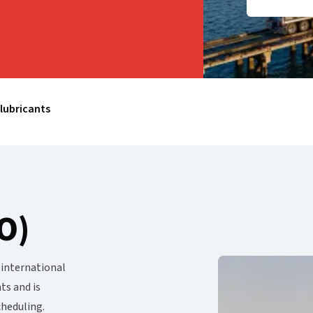
​‍​ ​‍​‍‌‌​ ‌‌‌​‌​​‍ ‍‌‍​‌‌‍ ‍‌‍​ ‌‍‍​‌‍ ‌ ​‍‌ ​ ​‍‌‌​ ‌‌‌​​‍‌‌ ‌‍‍ ‌‍‌‌‌ ‍‌​‍‌‌​ ​ ‌​‌​​‍‌‌​ ​ ‌​‌​​‍‌‌​ ​‍​ ​‍‌‍​‌‌‍​‌​ ​​‌‍​‌​ ‍​‌‍‌‍‌‍‌‍‌‍‌‌​ ‌‍‌‍‌‌​ ‌‌‌‍‌​​‍‌‌​ ​‍​ ​‍​‍‌‌​ ‌‌‌​‌​​‍ ‍‌ ‌​‌‍‍‌‌ ‌​‌‍ ​‌‍‌‌​ ‌‍​‍‌‍​‌‌ ​ ‌‍‌‌‌‌‌‌‌ ​‍‌‍ ​​ ‌‌‍‍​‌ ‌​‌ ‌​‌ ​​‌ ​ ​‍‌‌​ ​ ‌​​‌​‍‌‌​ ​‍‌​‌‍​‍‌‌​ ​‍‌​‌‍‌‍ ​‌‍‍‌‌‍​‍‌‍‌‌‌ ​‍‌ ‌​‌ ‍‌​‍ ‌‌ ​ ‌ ‌​‌ ‌‌‌‍‌​‌‍‍‌‌‍ ​‍ ‍‌ ‌‍‌‍‌‌‌ ​‍‌‍​ ‌‍‌‌‌‍ ​​‍ ‍‌‍​‌‌ ​​‌ ​​​‍‌‍‌‍‍‌‌‍‌​​ ‌‌‍‌​‌‍​ ​ ‌​​ ‌​​ ‍‌​ ‌ ​ ​‍​ ​‍​‍ ‌​ ​ ​ ‌ ​ ​ ​ ​​​‍ ‌​ ‌​‌‍‌​‌‍‌‌‌‍​ ​‍ ‌‌‍​‍​ ​‌​ ​ ‌‍‌​​‍ ‌‌‍‌‍‌‍​‌​ ​ ‌‍‌‍​ ​‌‌‍​‍‌‍​‌‌‍​ ​ ‍​​ ‌ ‌‍​ ​ ​‍​‍‌‍‌ ‌​‌ ‍‌‌ ​​‌‍‌‌​ ‌‌ ​​‌‍​‌‌‍‌ ‌‍‌‌​‍‌‍‌ ​​‌‍​‌‌ ‌​‌‍‍​​ ‌‌ ​​‌‍​‌‌‍‌ ‌‍‌‌‌​​‍‌ ‌‌‌‍‍‌‌‍ ​‌‍‌​‌‍‌‌‌ ​‍​‍‌‌​ ‌‌‌​​‍‌‌ ‌‍‍ ‌‍‌‌‌ ‍‌​‍‌‌​ ​ ‌​‌​​‍‌‌​ ​ ‌​‌​​‍‌‌​ ​‍​ ​‍​ ​ ‌‍​‍​ ​​​ ‍‌​ ‍​‌‍‌‍​ ​‍​ ‍‌‌‍​ ​ ‌ ​ ​‍‌‍​ ​‍‌‌​ ​‍​ ​‍​‍‌‌​ ‌‌‌​‌​​‍ ‍‌‍​‌‌‍ ‍‌‍​ ‌‍‍​‌‍ ‌ ​‍‌ ​ ​‍‌‌​ ‌‌‌​​‍‌‌ ‌‍‍ ‌‍‌‌‌ ‍‌​‍‌‌​ ​ ‌​‌​​‍‌‌​ ​ ‌​‌​​‍‌‌​ ​‍​ ​‍‌‍​‌‌‍​‌​ ​​‌‍​‌​ ‍​‌‍‌‍‌‍‌‍‌‍‌‌​ ‌‍‌‍‌‌​ ‌‌‌‍‌​​‍‌‌​ ​‍​ ​‍​‍‌‌​ ‌‌‌​‌​​‍ ‍‌ ‌​‌‍‍‌‌ ‌​‌‍ ​‌‍‌‌​‍‌‍‌ ​​‌‍‌‌‌ ​‍‌ ​ ‌ ​​‌‍‌‌‌‍​ ‌ ‌​‌‍‍‌‌ ‌‍‌‍‌‌​ ‌‌ ​​‌ ‌‌‌‍​‍‌‍ ​‌‍‍‌‌ ​ ‌‍‍​‌‍‌‌‌‍‌​​‍​‍‌ ‌
​ ​ ‌​‌​​‍‌‌​ ​‍​ ​‍​ ‌‌​ ‍‌​ ​‌‌‍‌‍​ ​‌​ ‌ ​ ‌‍​ ‌‍‌‍​‍‌‍‌‍​ ‌​​ ‌‌​‍‌‌​ ​‍​ ​‍​‍‌‌​ ‌‌‌​‌​​‍ ‍‌ ‌​‌‍‌‌‌ ‍​‌ ‌​​‍‌‍‌ ​​‌‍‌‌‌ ​‍‌ ​ ‌ ​​‌‍‌‌‌‍​ ‌ ‌​‌‍‍‌‌ ‌‍‌‍‌‌​ ‌‌ ​​‌ ‌‌‌‍​‍‌‍ ​‌‍‍‌‌ ​ ‌‍‍​‌‍‌‌‌‍‌​​‍​‍‌ ‌
 international
s and is
 ​‍‌‌​ ​‍​ ​‍​‍‌‌​ ‌‌‌​‌​​‍ ‍‌‍​ ‌‍‍​‌‍‍‌‌‍ ​‌‍‌​‌ ​‍‌‍‌‌‌‍ ‍​‍‌‌​ ‌‌‌​​‍‌‌ ‌‍‍ ‌‍‌‌‌ ‍‌​‍‌‌​ ​ ‌​‌​​‍‌‌​ ​ ‌​‌​​‍‌‌​ ​‍​ ​‍‌‍​ ​ ​‍​ ‌‌​ ‌ ‌‍​ ‌‍‌‌​ ‌‍​ ‍​‌‍‌‌​ ‌​​ ​‍‌‍​ ​‍‌‌​ ​‍​ ​‍​‍‌‌​ ‌‌‌​‌​​‍ ‍‌ ‌​‌‍‌‌‌ ‍​‌ ‌​​‍‌‍‌ ​​‌‍‌‌‌ ​‍‌ ​ ‌ ​​‌‍‌‌‌‍​ ‌ ‌​‌‍‍‌‌ ‌‍‌‍‌‌​ ‌‌ ​​‌ ‌‌‌‍​‍‌‍ ​‌‍‍‌‌ ​ ‌‍‍​‌‍‌‌‌‍‌​​‍​‍‌ ‌