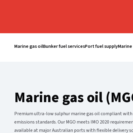
Marine gas oil​​​​‌ ‍ ​‍​‍‌‍ ‌ ​‍‌‍‍‌‌‍‌ ‌‍‍‌‌‍ ‍​‍​‍​ ‍‍​‍​‍‌ ​ ‌‍​‌‌‍ ‍‌‍‍‌‌ ‌​‌ ‍‌​‍ ‍‌‍‍‌‌‍ ​‍​‍​‍ ​​‍​‍‌‍‍​‌ ​‍‌‍‌‌‌‍‌‍​‍​‍​ ‍‍​‍​‍‌‍‍​‌ ‌​‌ ‌​‌ ​​‌ ​ ​ ‍‍​‍ ​‍ ‌‍ ​‌‍‍‌‌‍​‍‌‍‌‌‌ ​‍‌ ‌​‌ ‍‌​‍ ‌‌ ​ ‌ ‌​‌ ‌‌‌‍‌​‌‍‍‌‌‍ ​‍ ‍‌ ‌‍‌‍‌‌‌ ​‍‌‍​ ‌‍‌‌‌‍ ​​‍ ‍‌‍​‌‌ ​​‌ ​​​‍ ‌‍‍‌‌‍ ‍‌ ‌​‌‍‌‌‌‍ ‍‌ ‌​​‍ ‌‍‌‌‌‍‌​‌‍‍‌‌ ‌​​‍ ‌‍ ‌‌‍ ‌‍‌​‌‍‌‌​ ‌‌ ​​‌ ​‍‌‍‌‌‌ ​ ‌‍‌‌‌‍ ‍‌ ‌​‌‍​‌‌ ‌​‌‍‍‌‌‍ ‌‍ ‍​ ‍ ‌‍‍‌‌‍‌​​ ‌‌‍‌​‌‍​ ​ ‌​​ ‌​​ ‍‌​ ‌ ​ ​‍​ ​‍​‍ ‌​ ​ ​ ‌ ​ ​ ​ ​​​‍ ‌​ ‌​‌‍‌​‌‍‌‌‌‍​ ​‍ ‌‌‍​‍​ ​‌​ ​ ‌‍‌​​‍ ‌‌‍‌‍‌‍​‌​ ​ ‌‍‌‍​ ​‌‌‍​‍‌‍​‌‌‍​ ​ ‍​​ ‌ ‌‍​ ​ ​‍​ ‍ ‌ ‌​‌ ‍‌‌ ​​‌‍‌‌​ ‌‌ ​​‌‍​‌‌‍‌ ‌‍‌‌​ ‍ ‌ ​​‌‍​‌‌ ‌​‌‍‍​​ ‌‌ ​​‌‍​‌‌‍‌ ‌‍‌‌‌​​‍‌ ‌‌‌‍‍‌‌‍ ​‌‍‌​‌‍‌‌‌ ​‍​‍‌‌​ ‌‌‌​​‍‌‌ ‌‍‍ ‌‍‌‌‌ ‍‌​‍‌‌​ ​ ‌​‌​​‍‌‌​ ​ ‌​‌​​‍‌‌​ ​‍​ ​‍​ ​ ‌‍​‍​ ​​​ ‍‌​ ‍​‌‍‌‍​ ​‍​ ‍‌‌‍​ ​ ‌ ​ ​‍‌‍​ ​‍‌‌​ ​‍​ ​‍​‍‌‌​ ‌‌‌​‌​​‍ ‍‌‍​‌‌‍ ‍‌‍​ ‌‍‍​‌‍ ‌ ​‍‌ ​ ​‍‌‌​ ‌‌‌​​‍‌‌ ‌‍‍ ‌‍‌‌‌ ‍‌​‍‌‌​ ​ ‌​‌​​‍‌‌​ ​ ‌​‌​​‍‌‌​ ​‍​ ​‍​ ‌‍​ ​​‌‍​‍‌‍​‌‌‍‌​​ ‌‌​ ‍‌​ ‌ ​ ‌‌‌‍‌​​ ‌‍​ ‍‌​‍‌‌​ ​‍​ ​‍​‍‌‌​ ‌‌‌​‌​​‍ ‍‌ ‌​‌‍‍‌‌ ‌​‌‍ ​‌‍‌‌​ ‌‍​‍‌‍​‌‌ ​ ‌‍‌‌‌‌‌‌‌ ​‍‌‍ ​​ ‌‌‍‍​‌ ‌​‌ ‌​‌ ​​‌ ​ ​‍‌‌​ ​ ‌​​‌​‍‌‌​ ​‍‌​‌‍​‍‌‌​ ​‍‌​‌‍‌‍ ​‌‍‍‌‌‍​‍‌‍‌‌‌ ​‍‌ ‌​‌ ‍‌​‍ ‌‌ ​ ‌ ‌​‌ ‌‌‌‍‌​‌‍‍‌‌‍ ​‍ ‍‌ ‌‍‌‍‌‌‌ ​‍‌‍​ ‌‍‌‌‌‍ ​​‍ ‍‌‍​‌‌ ​​‌ ​​​‍‌‍‌‍‍‌‌‍‌​​ ‌‌‍‌​‌‍​ ​ ‌​​ ‌​​ ‍‌​ ‌ ​ ​‍​ ​‍​‍ ‌​ ​ ​ ‌ ​ ​ ​ ​​​‍ ‌​ ‌​‌‍‌​‌‍‌‌‌‍​ ​‍ ‌‌‍​‍​ ​‌​ ​ ‌‍‌​​‍ ‌‌‍‌‍‌‍​‌​ ​ ‌‍‌‍​ ​‌‌‍​‍‌‍​‌‌‍​ ​ ‍​​ ‌ ‌‍​ ​ ​‍​‍‌‍‌ ‌​‌ ‍‌‌ ​​‌‍‌‌​ ‌‌ ​​‌‍​‌‌‍‌ ‌‍‌‌​‍‌‍‌ ​​‌‍​‌‌ ‌​‌‍‍​​ ‌‌ ​​‌‍​‌‌‍‌ ‌‍‌‌‌​​‍‌ ‌‌‌‍‍‌‌‍ ​‌‍‌​‌‍‌‌‌ ​‍​‍‌‌​ ‌‌‌​​‍‌‌ ‌‍‍ ‌‍‌‌‌ ‍‌​‍‌‌​ ​ ‌​‌​​‍‌‌​ ​ ‌​‌​​‍‌‌​ ​‍​ ​‍​ ​ ‌‍​‍​ ​​​ ‍‌​ ‍​‌‍‌‍​ ​‍​ ‍‌‌‍​ ​ ‌ ​ ​‍‌‍​ ​‍‌‌​ ​‍​ ​‍​‍‌‌​ ‌‌‌​‌​​‍ ‍‌‍​‌‌‍ ‍‌‍​ ‌‍‍​‌‍ ‌ ​‍‌ ​ ​‍‌‌​ ‌‌‌​​‍‌‌ ‌‍‍ ‌‍‌‌‌ ‍‌​‍‌‌​ ​ ‌​‌​​‍‌‌​ ​ ‌​‌​​‍‌‌​ ​‍​ ​‍​ ‌‍​ ​​‌‍​‍‌‍​‌‌‍‌​​ ‌‌​ ‍‌​ ‌ ​ ‌‌‌‍‌​​ ‌‍​ ‍‌​‍‌‌​ ​‍​ ​‍​‍‌‌​ ‌‌‌​‌​​‍ ‍‌ ‌​‌‍‍‌‌ ‌​‌‍ ​‌‍‌‌​‍‌‍‌ ​​‌‍‌‌‌ ​‍‌ ​ ‌ ​​‌‍‌‌‌‍​ ‌ ‌​‌‍‍‌‌ ‌‍‌‍‌‌​ ‌‌ ​​‌ ‌‌‌‍​‍‌‍ ​‌‍‍‌‌ ​ ‌‍‍​‌‍‌‌‌‍‌​​‍​‍‌ ‌
Bunker fuel services​​​​‌ ‍ ​‍​‍‌‍ ‌ ​‍‌‍‍‌‌‍‌ ‌‍‍‌‌‍ ‍​‍​‍​ ‍‍​‍​‍‌ ​ ‌‍​‌‌‍ ‍‌‍‍‌‌ ‌​‌ ‍‌​‍ ‍‌‍‍‌‌‍ ​‍​‍​‍ ​​‍​‍‌‍‍​‌ ​‍‌‍‌‌‌‍‌‍​‍​‍​ ‍‍​‍​‍‌‍‍​‌ ‌​‌ ‌​‌ ​​‌ ​ ​ ‍‍​‍ ​‍ ‌‍ ​‌‍‍‌‌‍​‍‌‍‌‌‌ ​‍‌ ‌​‌ ‍‌​‍ ‌‌ ​ ‌ ‌​‌ ‌‌‌‍‌​‌‍‍‌‌‍ ​‍ ‍‌ ‌‍‌‍‌‌‌ ​‍‌‍​ ‌‍‌‌‌‍ ​​‍ ‍‌‍​‌‌ ​​‌ ​​​‍ ‌‍‍‌‌‍ ‍‌ ‌​‌‍‌‌‌‍ ‍‌ ‌​​‍ ‌‍‌‌‌‍‌​‌‍‍‌‌ ‌​​‍ ‌‍ ‌‌‍ ‌‍‌​‌‍‌‌​ ‌‌ ​​‌ ​‍‌‍‌‌‌ ​ ‌‍‌‌‌‍ ‍‌ ‌​‌‍​‌‌ ‌​‌‍‍‌‌‍ ‌‍ ‍​ ‍ ‌‍‍‌‌‍‌​​ ‌‌‍‌​‌‍​ ​ ‌​​ ‌​​ ‍‌​ ‌ ​ ​‍​ ​‍​‍ ‌​ ​ ​ ‌ ​ ​ ​ ​​​‍ ‌​ ‌​‌‍‌​‌‍‌‌‌‍​ ​‍ ‌‌‍​‍​ ​‌​ ​ ‌‍‌​​‍ ‌‌‍‌‍‌‍​‌​ ​ ‌‍‌‍​ ​‌‌‍​‍‌‍​‌‌‍​ ​ ‍​​ ‌ ‌‍​ ​ ​‍​ ‍ ‌ ‌​‌ ‍‌‌ ​​‌‍‌‌​ ‌‌ ​​‌‍​‌‌‍‌ ‌‍‌‌​ ‍ ‌ ​​‌‍​‌‌ ‌​‌‍‍​​ ‌‌ ​​‌‍​‌‌‍‌ ‌‍‌‌‌​​‍‌ ‌‌‌‍‍‌‌‍ ​‌‍‌​‌‍‌‌‌ ​‍​‍‌‌​ ‌‌‌​​‍‌‌ ‌‍‍ ‌‍‌‌‌ ‍‌​‍‌‌​ ​ ‌​‌​​‍‌‌​ ​ ‌​‌​​‍‌‌​ ​‍​ ​‍​ ​ ‌‍​‍​ ​​​ ‍‌​ ‍​‌‍‌‍​ ​‍​ ‍‌‌‍​ ​ ‌ ​ ​‍‌‍​ ​‍‌‌​ ​‍​ ​‍​‍‌‌​ ‌‌‌​‌​​‍ ‍‌‍​‌‌‍ ‍‌‍​ ‌‍‍​‌‍ ‌ ​‍‌ ​ ​‍‌‌​ ‌‌‌​​‍‌‌ ‌‍‍ ‌‍‌‌‌ ‍‌​‍‌‌​ ​ ‌​‌​​‍‌‌​ ​ ‌​‌​​‍‌‌​ ​‍​ ​‍‌‍​‍​ ​‌‌‍‌‌​ ​​​ ‌​​ ‌ ​ ‌​‌‍​‍​ ‌‍​ ‍‌‌‍‌​​ ‌‍​‍‌‌​ ​‍​ ​‍​‍‌‌​ ‌‌‌​‌​​‍ ‍‌ ‌​‌‍‍‌‌ ‌​‌‍ ​‌‍‌‌​ ‌‍​‍‌‍​‌‌ ​ ‌‍‌‌‌‌‌‌‌ ​‍‌‍ ​​ ‌‌‍‍​‌ ‌​‌ ‌​‌ ​​‌ ​ ​‍‌‌​ ​ ‌​​‌​‍‌‌​ ​‍‌​‌‍​‍‌‌​ ​‍‌​‌‍‌‍ ​‌‍‍‌‌‍​‍‌‍‌‌‌ ​‍‌ ‌​‌ ‍‌​‍ ‌‌ ​ ‌ ‌​‌ ‌‌‌‍‌​‌‍‍‌‌‍ ​‍ ‍‌ ‌‍‌‍‌‌‌ ​‍‌‍​ ‌‍‌‌‌‍ ​​‍ ‍‌‍​‌‌ ​​‌ ​​​‍‌‍‌‍‍‌‌‍‌​​ ‌‌‍‌​‌‍​ ​ ‌​​ ‌​​ ‍‌​ ‌ ​ ​‍​ ​‍​‍ ‌​ ​ ​ ‌ ​ ​ ​ ​​​‍ ‌​ ‌​‌‍‌​‌‍‌‌‌‍​ ​‍ ‌‌‍​‍​ ​‌​ ​ ‌‍‌​​‍ ‌‌‍‌‍‌‍​‌​ ​ ‌‍‌‍​ ​‌‌‍​‍‌‍​‌‌‍​ ​ ‍​​ ‌ ‌‍​ ​ ​‍​‍‌‍‌ ‌​‌ ‍‌‌ ​​‌‍‌‌​ ‌‌ ​​‌‍​‌‌‍‌ ‌‍‌‌​‍‌‍‌ ​​‌‍​‌‌ ‌​‌‍‍​​ ‌‌ ​​‌‍​‌‌‍‌ ‌‍‌‌‌​​‍‌ ‌‌‌‍‍‌‌‍ ​‌‍‌​‌‍‌‌‌ ​‍​‍‌‌​ ‌‌‌​​‍‌‌ ‌‍‍ ‌‍‌‌‌ ‍‌​‍‌‌​ ​ ‌​‌​​‍‌‌​ ​ ‌​‌​​‍‌‌​ ​‍​ ​‍​ ​ ‌‍​‍​ ​​​ ‍‌​ ‍​‌‍‌‍​ ​‍​ ‍‌‌‍​ ​ ‌ ​ ​‍‌‍​ ​‍‌‌​ ​‍​ ​‍​‍‌‌​ ‌‌‌​‌​​‍ ‍‌‍​‌‌‍ ‍‌‍​ ‌‍‍​‌‍ ‌ ​‍‌ ​ ​‍‌‌​ ‌‌‌​​‍‌‌ ‌‍‍ ‌‍‌‌‌ ‍‌​‍‌‌​ ​ ‌​‌​​‍‌‌​ ​ ‌​‌​​‍‌‌​ ​‍​ ​‍‌‍​‍​ ​‌‌‍‌‌​ ​​​ ‌​​ ‌ ​ ‌​‌‍​‍​ ‌‍​ ‍‌‌‍‌​​ ‌‍​‍‌‌​ ​‍​ ​‍​‍‌‌​ ‌‌‌​‌​​‍ ‍‌ ‌​‌‍‍‌‌ ‌​‌‍ ​‌‍‌‌​‍‌‍‌ ​​‌‍‌‌‌ ​‍‌ ​ ‌ ​​‌‍‌‌‌‍​ ‌ ‌​‌‍‍‌‌ ‌‍‌‍‌‌​ ‌‌ ​​‌ ‌‌‌‍​‍‌‍ ​‌‍‍‌‌ ​ ‌‍‍​‌‍‌‌‌‍‌​​‍​‍‌ ‌
Port fuel supply​​​​‌ ‍ ​‍​‍‌‍ ‌ ​‍‌‍‍‌‌‍‌ ‌‍‍‌‌‍ ‍​‍​‍​ ‍‍​‍​‍‌ ​ ‌‍​‌‌‍ ‍‌‍‍‌‌ ‌​‌ ‍‌​‍ ‍‌‍‍‌‌‍ ​‍​‍​‍ ​​‍​‍‌‍‍​‌ ​‍‌‍‌‌‌‍‌‍​‍​‍​ ‍‍​‍​‍‌‍‍​‌ ‌​‌ ‌​‌ ​​‌ ​ ​ ‍‍​‍ ​‍ ‌‍ ​‌‍‍‌‌‍​‍‌‍‌‌‌ ​‍‌ ‌​‌ ‍‌​‍ ‌‌ ​ ‌ ‌​‌ ‌‌‌‍‌​‌‍‍‌‌‍ ​‍ ‍‌ ‌‍‌‍‌‌‌ ​‍‌‍​ ‌‍‌‌‌‍ ​​‍ ‍‌‍​‌‌ ​​‌ ​​​‍ ‌‍‍‌‌‍ ‍‌ ‌​‌‍‌‌‌‍ ‍‌ ‌​​‍ ‌‍‌‌‌‍‌​‌‍‍‌‌ ‌​​‍ ‌‍ ‌‌‍ ‌‍‌​‌‍‌‌​ ‌‌ ​​‌ ​‍‌‍‌‌‌ ​ ‌‍‌‌‌‍ ‍‌ ‌​‌‍​‌‌ ‌​‌‍‍‌‌‍ ‌‍ ‍​ ‍ ‌‍‍‌‌‍‌​​ ‌‌‍‌​‌‍​ ​ ‌​​ ‌​​ ‍‌​ ‌ ​ ​‍​ ​‍​‍ ‌​ ​ ​ ‌ ​ ​ ​ ​​​‍ ‌​ ‌​‌‍‌​‌‍‌‌‌‍​ ​‍ ‌‌‍​‍​ ​‌​ ​ ‌‍‌​​‍ ‌‌‍‌‍‌‍​‌​ ​ ‌‍‌‍​ ​‌‌‍​‍‌‍​‌‌‍​ ​ ‍​​ ‌ ‌‍​ ​ ​‍​ ‍ ‌ ‌​‌ ‍‌‌ ​​‌‍‌‌​ ‌‌ ​​‌‍​‌‌‍‌ ‌‍‌‌​ ‍ ‌ ​​‌‍​‌‌ ‌​‌‍‍​​ ‌‌ ​​‌‍​‌‌‍‌ ‌‍‌‌‌​​‍‌ ‌‌‌‍‍‌‌‍ ​‌‍‌​‌‍‌‌‌ ​‍​‍‌‌​ ‌‌‌​​‍‌‌ ‌‍‍ ‌‍‌‌‌ ‍‌​‍‌‌​ ​ ‌​‌​​‍‌‌​ ​ ‌​‌​​‍‌‌​ ​‍​ ​‍​ ​ ‌‍​‍​ ​​​ ‍‌​ ‍​‌‍‌‍​ ​‍​ ‍‌‌‍​ ​ ‌ ​ ​‍‌‍​ ​‍‌‌​ ​‍​ ​‍​‍‌‌​ ‌‌‌​‌​​‍ ‍‌‍​‌‌‍ ‍‌‍​ ‌‍‍​‌‍ ‌ ​‍‌ ​ ​‍‌‌​ ‌‌‌​​‍‌‌ ‌‍‍ ‌‍‌‌‌ ‍‌​‍‌‌​ ​ ‌​‌​​‍‌‌​ ​ ‌​‌​​‍‌‌​ ​‍​ ​‍‌‍‌‌​ ‍‌‌‍​‌​ ‌ ​ ​ ‌‍‌‌​ ‍‌​ ​‌​ ‍​‌‍‌​​ ​ ​ ‌‌​‍‌‌​ ​‍​ ​‍​‍‌‌​ ‌‌‌​‌​​‍ ‍‌ ‌​‌‍‍‌‌ ‌​‌‍ ​‌‍‌‌​ ‌‍​‍‌‍​‌‌ ​ ‌‍‌‌‌‌‌‌‌ ​‍‌‍ ​​ ‌‌‍‍​‌ ‌​‌ ‌​‌ ​​‌ ​ ​‍‌‌​ ​ ‌​​‌​‍‌‌​ ​‍‌​‌‍​‍‌‌​ ​‍‌​‌‍‌‍ ​‌‍‍‌‌‍​‍‌‍‌‌‌ ​‍‌ ‌​‌ ‍‌​‍ ‌‌ ​ ‌ ‌​‌ ‌‌‌‍‌​‌‍‍‌‌‍ ​‍ ‍‌ ‌‍‌‍‌‌‌ ​‍‌‍​ ‌‍‌‌‌‍ ​​‍ ‍‌‍​‌‌ ​​‌ ​​​‍‌‍‌‍‍‌‌‍‌​​ ‌‌‍‌​‌‍​ ​ ‌​​ ‌​​ ‍‌​ ‌ ​ ​‍​ ​‍​‍ ‌​ ​ ​ ‌ ​ ​ ​ ​​​‍ ‌​ ‌​‌‍‌​‌‍‌‌‌‍​ ​‍ ‌‌‍​‍​ ​‌​ ​ ‌‍‌​​‍ ‌‌‍‌‍‌‍​‌​ ​ ‌‍‌‍​ ​‌‌‍​‍‌‍​‌‌‍​ ​ ‍​​ ‌ ‌‍​ ​ ​‍​‍‌‍‌ ‌​‌ ‍‌‌ ​​‌‍‌‌​ ‌‌ ​​‌‍​‌‌‍‌ ‌‍‌‌​‍‌‍‌ ​​‌‍​‌‌ ‌​‌‍‍​​ ‌‌ ​​‌‍​‌‌‍‌ ‌‍‌‌‌​​‍‌ ‌‌‌‍‍‌‌‍ ​‌‍‌​‌‍‌‌‌ ​‍​‍‌‌​ ‌‌‌​​‍‌‌ ‌‍‍ ‌‍‌‌‌ ‍‌​‍‌‌​ ​ ‌​‌​​‍‌‌​ ​ ‌​‌​​‍‌‌​ ​‍​ ​‍​ ​ ‌‍​‍​ ​​​ ‍‌​ ‍​‌‍‌‍​ ​‍​ ‍‌‌‍​ ​ ‌ ​ ​‍‌‍​ ​‍‌‌​ ​‍​ ​‍​‍‌‌​ ‌‌‌​‌​​‍ ‍‌‍​‌‌‍ ‍‌‍​ ‌‍‍​‌‍ ‌ ​‍‌ ​ ​‍‌‌​ ‌‌‌​​‍‌‌ ‌‍‍ ‌‍‌‌‌ ‍‌​‍‌‌​ ​ ‌​‌​​‍‌‌​ ​ ‌​‌​​‍‌‌​ ​‍​ ​‍‌‍‌‌​ ‍‌‌‍​‌​ ‌ ​ ​ ‌‍‌‌​ ‍‌​ ​‌​ ‍​‌‍‌​​ ​ ​ ‌‌​‍‌‌​ ​‍​ ​‍​‍‌‌​ ‌‌‌​‌​​‍ ‍‌ ‌​‌‍‍‌‌ ‌​‌‍ ​‌‍‌‌​‍‌‍‌ ​​‌‍‌‌‌ ​‍‌ ​ ‌ ​​‌‍‌‌‌‍​ ‌ ‌​‌‍‍‌‌ ‌‍‌‍‌‌​ ‌‌ ​​‌ ‌‌‌‍​‍‌‍ ​‌‍‍‌‌ ​ ‌‍‍​‌‍‌‌‌‍‌​​‍​‍‌ ‌
Marine lubricants​​​​‌ ‍ ​‍​‍‌‍ ‌ ​‍‌‍‍‌‌‍‌ ‌‍‍‌‌‍ ‍​‍​‍​ ‍‍​‍​‍‌ ​ ‌‍​‌‌‍ ‍‌‍‍‌‌ ‌​‌ ‍‌​‍ ‍‌‍‍‌‌‍ ​‍​‍​‍ ​​‍​‍‌‍‍​‌ ​‍‌‍‌‌‌‍‌‍​‍​‍​ ‍‍​‍​‍‌‍‍​‌ ‌​‌ ‌​‌ ​​‌ ​ ​ ‍‍​‍ ​‍ ‌‍ ​‌‍‍‌‌‍​‍‌‍‌‌‌ ​‍‌ ‌​‌ ‍‌​‍ ‌‌ ​ ‌ ‌​‌ ‌‌‌‍‌​‌‍‍‌‌‍ ​‍ ‍‌ ‌‍‌‍‌‌‌ ​‍‌‍​ ‌‍‌‌‌‍ ​​‍ ‍‌‍​‌‌ ​​‌ ​​​‍ ‌‍‍‌‌‍ ‍‌ ‌​‌‍‌‌‌‍ ‍‌ ‌​​‍ ‌‍‌‌‌‍‌​‌‍‍‌‌ ‌​​‍ ‌‍ ‌‌‍ ‌‍‌​‌‍‌‌​ ‌‌ ​​‌ ​‍‌‍‌‌‌ ​ ‌‍‌‌‌‍ ‍‌ ‌​‌‍​‌‌ ‌​‌‍‍‌‌‍ ‌‍ ‍​ ‍ ‌‍‍‌‌‍‌​​ ‌‌‍‌​‌‍​ ​ ‌​​ ‌​​ ‍‌​ ‌ ​ ​‍​ ​‍​‍ ‌​ ​ ​ ‌ ​ ​ ​ ​​​‍ ‌​ ‌​‌‍‌​‌‍‌‌‌‍​ ​‍ ‌‌‍​‍​ ​‌​ ​ ‌‍‌​​‍ ‌‌‍‌‍‌‍​‌​ ​ ‌‍‌‍​ ​‌‌‍​‍‌‍​‌‌‍​ ​ ‍​​ ‌ ‌‍​ ​ ​‍​ ‍ ‌ ‌​‌ ‍‌‌ ​​‌‍‌‌​ ‌‌ ​​‌‍​‌‌‍‌ ‌‍‌‌​ ‍ ‌ ​​‌‍​‌‌ ‌​‌‍‍​​ ‌‌ ​​‌‍​‌‌‍‌ ‌‍‌‌‌​​‍‌ ‌‌‌‍‍‌‌‍ ​‌‍‌​‌‍‌‌‌ ​‍​‍‌‌​ ‌‌‌​​‍‌‌ ‌‍‍ ‌‍‌‌‌ ‍‌​‍‌‌​ ​ ‌​‌​​‍‌‌​ ​ ‌​‌​​‍‌‌​ ​‍​ ​‍​ ​ ‌‍​‍​ ​​​ ‍‌​ ‍​‌‍‌‍​ ​‍​ ‍‌‌‍​ ​ ‌ ​ ​‍‌‍​ ​‍‌‌​ 
Marine gas oil (MGO)​​​​‌ ‍ ​‍​‍‌‍ ‌ ​‍‌‍‍‌‌‍‌ ‌‍‍‌‌‍ ‍​‍​‍​ ‍‍​‍​‍‌ ​ ‌‍​‌‌‍ ‍‌‍‍‌‌ ‌​‌ ‍‌​‍ ‍‌‍‍‌‌‍ ​‍​‍​‍ ​​‍​‍‌‍‍​‌ ​‍‌‍‌‌‌‍‌‍​‍​‍​ ‍‍​‍​‍‌‍‍​‌ ‌​‌ ‌​‌ ​​‌ ​ ​ ‍‍​‍ ​‍ ‌‍ ​‌‍‍‌‌‍​‍‌‍‌‌‌ ​‍‌ ‌​‌ ‍‌​‍ ‌‌ ​ ‌ ‌​‌ ‌‌‌‍‌​‌‍‍‌‌‍ ​‍ ‍‌ ‌‍‌‍‌‌‌ ​‍‌‍​ ‌‍‌‌‌‍ ​​‍ ‍‌‍​‌‌ ​​‌ ​​​‍ ‌‍‍‌‌‍ ‍‌ ‌​‌‍‌‌‌‍ ‍‌ ‌​​‍ ‌‍‌‌‌‍‌​‌‍‍‌‌ ‌​​‍ ‌‍ ‌‌‍ ‌‍‌​‌‍‌‌​ ‌‌ ​​‌ ​‍‌‍‌‌‌ ​ ‌‍‌‌‌‍ ‍‌ ‌​‌‍​‌‌ ‌​‌‍‍‌‌‍ ‌‍ ‍​ ‍ ‌‍‍‌‌‍‌​​ ‌‌‍‌​‌‍​ ​ ‌​​ ‌​​ ‍‌​ ‌ ​ ​‍​ ​‍​‍ ‌​ ​ ​ ‌ ​ ​ ​ ​​​‍ ‌​ ‌​‌‍‌​‌‍‌‌‌‍​ ​‍ ‌‌‍​‍​ ​‌​ ​ ‌‍‌​​‍ ‌‌‍‌‍‌‍​‌​ ​ ‌‍‌‍​ ​‌‌‍​‍‌‍​‌‌‍​ ​ ‍​​ ‌ ‌‍​ ​ ​‍​ ‍ ‌ ‌​‌ ‍‌‌ ​​‌‍‌‌​ ‌‌ ​​‌‍​‌‌‍‌ ‌‍‌‌​ ‍ ‌ ​​‌‍​‌‌ ‌​‌‍‍​​ ‌‌ ​​‌‍​‌‌‍‌ ‌‍‌‌‌​​‍‌ ‌‌‌‍‍‌‌‍ ​‌‍‌​‌‍‌‌‌ ​‍​‍‌‌​ ‌‌‌​​‍‌‌ ‌‍‍ ‌‍‌‌‌ ‍‌​‍‌‌​ ​ ‌​‌​​‍‌‌​ ​ ‌​‌​​‍‌‌​ ​‍​ ​‍‌‍‌‌‌‍‌‍‌‍​‍‌‍‌‍​ ​ ‌‍‌​​ ​​​ ​ ​ ‌ ‌‍‌‌​ ​ ‌‍‌‍​‍‌‌​ ​‍​ ​‍​‍‌‌​ ‌‌‌​‌​​‍ ‍‌ ‌​‌‍‍‌‌ ‌​‌‍ ​‌‍‌‌​‍‌‌​ ‌‌‌​​‍‌‌ ‌‍‍ ‌‍‌‌‌ ‍‌​‍‌‌​ ​ ‌​‌​​‍‌‌​ ​ ‌​‌​​‍‌‌​ ​‍​ ​‍‌‍‌‍​ ‌​‌‍​ ‌‍‌‍​ ​ ​ ​ ​ ‌ ‌‍‌‌​ ​‌​ ‌ ‌‍‌‍​ ​​​‍‌‌​ ​‍​ ​‍​‍‌‌​ ‌‌‌​‌​​‍ ‍‌‍​ ‌‍‍​‌‍‍‌‌‍ ​‌‍‌​‌ ​‍‌‍‌‌‌‍ ‍​‍‌‌​ ‌‌‌​​‍‌‌ ‌‍‍ ‌‍‌‌‌ ‍‌​‍‌‌​ ​ ‌​‌​​‍‌‌​ ​ ‌​‌​​‍‌‌​ ​‍​ ​‍​ ‌‌​ ‍‌​ ​‌‌‍‌‍​ ​‌​ ‌ ​ ‌‍​ ‌‍‌‍​‍‌‍‌‍​ ‌​​ ‌‌​‍‌‌​ ​‍​ ​‍​‍‌‌​ ‌‌‌​‌​​‍ ‍‌ ‌​‌‍‌‌‌ ‍​‌ ‌​​ ‌‍​‍‌‍​‌‌ ​ ‌‍‌‌‌‌‌‌‌ ​‍‌‍ ​​ ‌‌‍‍​‌ ‌​‌ ‌​‌ ​​‌ ​ ​‍‌‌​ ​ ‌​​‌​‍‌‌​ ​‍‌​‌‍​‍‌‌​ ​‍‌​‌‍‌‍ ​‌‍‍‌‌‍​‍‌‍‌‌‌ ​‍‌ ‌​‌ ‍‌​‍ ‌‌ ​ ‌ ‌​‌ ‌‌‌‍‌​‌‍‍‌‌‍ ​‍ ‍‌ ‌‍‌‍‌‌‌ ​‍‌‍​ ‌‍‌‌‌‍ ​​‍ ‍‌‍​‌‌ ​​‌ ​​​‍‌‍‌‍‍‌‌‍‌​​ ‌‌‍‌​‌‍​ ​ ‌​​ ‌​​ ‍‌​ ‌ ​ ​‍​ ​‍​‍ ‌​ ​ ​ ‌ ​ ​ ​ ​​​‍ ‌​ ‌​‌‍‌​‌‍‌‌‌‍​ ​‍ ‌‌‍​‍​ ​‌​ ​ ‌‍‌​​‍ ‌‌‍‌‍‌‍​‌​ ​ ‌‍‌‍​ ​‌‌‍​‍‌‍​‌‌‍​ ​ ‍​​ ‌ ‌‍​ ​ ​‍​‍‌‍‌ ‌​‌ ‍‌‌ ​​‌‍‌‌​ ‌‌ ​​‌‍​‌‌‍‌ ‌‍‌‌​‍‌‍‌ ​​‌‍​‌‌ ‌​‌‍‍​​ ‌‌ ​​‌‍​‌‌‍‌ ‌‍‌‌‌​​‍‌ ‌‌‌‍‍‌‌‍ ​‌‍‌​‌‍‌‌‌ ​‍​‍‌‌​ ‌‌‌​​‍‌‌ ‌‍‍ ‌‍‌‌‌ ‍‌​‍‌‌​ ​ ‌​‌​​‍‌‌​ ​ ‌​‌​​‍‌‌​ ​‍​ ​‍‌‍‌‌‌‍‌‍‌‍​‍‌‍‌‍​ ​ ‌‍‌​​ ​​​ ​ ​ ‌ ‌‍‌‌​ ​ ‌‍‌‍​‍‌‌​ ​‍​ ​‍​‍‌‌​ ‌‌‌​‌​​‍ ‍‌ ‌​‌‍‍‌‌ ‌​‌‍ ​‌‍‌‌​‍‌‌​ ‌‌‌​​‍‌‌ ‌‍‍ ‌‍‌‌‌ ‍‌​‍‌‌​ ​ ‌​‌​​‍‌‌​ ​ ‌​‌​​‍‌‌​ ​‍​ ​‍‌‍‌‍​ ‌​‌‍​ ‌‍‌‍​ ​ ​ ​ ​ ‌ ‌‍‌‌​ ​‌​ ‌ ‌‍‌‍​ ​​​‍‌‌​ ​‍​ ​‍​‍‌‌​ ‌‌‌​‌​​‍ ‍‌‍​ ‌‍‍​‌‍‍‌‌‍ ​‌‍‌​‌ ​‍‌‍‌‌‌‍ ‍​‍‌‌​ ‌‌‌​​‍‌‌ ‌‍‍ ‌‍‌‌‌ ‍‌​‍‌‌​ ​ ‌​‌​​‍‌‌
Premium ultra-low sulphur marine gas oil compliant with
emissions standards. Our MGO meets IMO 2020 requirement
available at major Australian ports with flexible delivery scheduling.​​​​‌ ‍ ​‍​‍‌‍ ‌ ​‍‌‍‍‌‌‍‌ ‌‍‍‌‌‍ ‍​‍​‍​ ‍‍​‍​‍‌ ​ ‌‍​‌‌‍ ‍‌‍‍‌‌ ‌​‌ ‍‌​‍ ‍‌‍‍‌‌‍ ​‍​‍​‍ ​​‍​‍‌‍‍​‌ ​‍‌‍‌‌‌‍‌‍​‍​‍​ ‍‍​‍​‍‌‍‍​‌ ‌​‌ ‌​‌ ​​‌ ​ ​ ‍‍​‍ ​‍ ‌‍ ​‌‍‍‌‌‍​‍‌‍‌‌‌ ​‍‌ ‌​‌ ‍‌​‍ ‌‌ ​ ‌ ‌​‌ ‌‌‌‍‌​‌‍‍‌‌‍ ​‍ ‍‌ ‌‍‌‍‌‌‌ ​‍‌‍​ ‌‍‌‌‌‍ ​​‍ ‍‌‍​‌‌ ​​‌ ​​​‍ ‌‍‍‌‌‍ ‍‌ ‌​‌‍‌‌‌‍ ‍‌ ‌​​‍ ‌‍‌‌‌‍‌​‌‍‍‌‌ ‌​​‍ ‌‍ ‌‌‍ ‌‍‌​‌‍‌‌​ ‌‌ ​​‌ ​‍‌‍‌‌‌ ​ ‌‍‌‌‌‍ ‍‌ ‌​‌‍​‌‌ ‌​‌‍‍‌‌‍ ‌‍ ‍​ ‍ ‌‍‍‌‌‍‌​​ ‌‌‍‌​‌‍​ ​ ‌​​ ‌​​ ‍‌​ ‌ ​ ​‍​ ​‍​‍ ‌​ ​ ​ ‌ ​ ​ ​ ​​​‍ ‌​ ‌​‌‍‌​‌‍‌‌‌‍​ ​‍ ‌‌‍​‍​ ​‌​ ​ ‌‍‌​​‍ ‌‌‍‌‍‌‍​‌​ ​ ‌‍‌‍​ ​‌‌‍​‍‌‍​‌‌‍​ ​ ‍​​ ‌ ‌‍​ ​ ​‍​ ‍ ‌ ‌​‌ ‍‌‌ ​​‌‍‌‌​ ‌‌ ​​‌‍​‌‌‍‌ ‌‍‌‌​ ‍ ‌ ​​‌‍​‌‌ ‌​‌‍‍​​ ‌‌ ​​‌‍​‌‌‍‌ ‌‍‌‌‌​​‍‌ ‌‌‌‍‍‌‌‍ ​‌‍‌​‌‍‌‌‌ ​‍​‍‌‌​ ‌‌‌​​‍‌‌ ‌‍‍ ‌‍‌‌‌ ‍‌​‍‌‌​ ​ ‌​‌​​‍‌‌​ ​ ‌​‌​​‍‌‌​ ​‍​ ​‍‌‍‌‌‌‍‌‍‌‍​‍‌‍‌‍​ ​ ‌‍‌​​ ​​​ ​ ​ ‌ ‌‍‌‌​ ​ ‌‍‌‍​‍‌‌​ ​‍​ ​‍​‍‌‌​ ‌‌‌​‌​​‍ ‍‌ ​‍‌‍‍‌‌‍​ ‌‍‍​‌‌‌​‌‍‌‌‌ ‍​‌ ‌​​‍‌‌​ ‌‌‌​​‍‌‌ ‌‍‍ ‌‍‌‌‌ ‍‌​‍‌‌​ ​ ‌​‌​​‍‌‌​ ​ ‌​‌​​‍‌‌​ ​‍​ ​‍​ ‍​‌‍‌‍​ ‌‍​ ‍‌​ ​‍‌‍​‌‌‍​‍​ ​ ​ ‍​​ ‍​​ ‌​‌‍​ ​‍‌‌​ ​‍​ ​‍​‍‌‌​ ‌‌‌​‌​​‍ ‍‌‍​ ‌‍‍​‌‍‍‌‌‍ ​‌‍‌​‌ ​‍‌‍‌‌‌‍ ‍​‍‌‌​ ‌‌‌​​‍‌‌ ‌‍‍ ‌‍‌‌‌ ‍‌​‍‌‌​ ​ ‌​‌​​‍‌‌​ ​ ‌​‌​​‍‌‌​ ​‍​ ​‍‌‍​ ​ ​‍​ ‌‌​ ‌ ‌‍​ ‌‍‌‌​ ‌‍​ ‍​‌‍‌‌​ ‌​​ ​‍‌‍​ ​‍‌‌​ ​‍​ ​‍​‍‌‌​ ‌‌‌​‌​​‍ ‍‌ ‌​‌‍‌‌‌ ‍​‌ ‌​​ ‌‍​‍‌‍​‌‌ ​ ‌‍‌‌‌‌‌‌‌ ​‍‌‍ ​​ ‌‌‍‍​‌ ‌​‌ ‌​‌ ​​‌ ​ ​‍‌‌​ ​ ‌​​‌​‍‌‌​ ​‍‌​‌‍​‍‌‌​ ​‍‌​‌‍‌‍ ​‌‍‍‌‌‍​‍‌‍‌‌‌ ​‍‌ ‌​‌ ‍‌​‍ ‌‌ ​ ‌ ‌​‌ ‌‌‌‍‌​‌‍‍‌‌‍ ​‍ ‍‌ ‌‍‌‍‌‌‌ ​‍‌‍​ ‌‍‌‌‌‍ ​​‍ ‍‌‍​‌‌ ​​‌ ​​​‍‌‍‌‍‍‌‌‍‌​​ ‌‌‍‌​‌‍​ ​ ‌​​ ‌​​ ‍‌​ ‌ ​ ​‍​ ​‍​‍ ‌​ ​ ​ ‌ ​ ​ ​ ​​​‍ ‌​ ‌​‌‍‌​‌‍‌‌‌‍​ ​‍ ‌‌‍​‍​ ​‌​ ​ ‌‍‌​​‍ ‌‌‍‌‍‌‍​‌​ ​ ‌‍‌‍​ ​‌‌‍​‍‌‍​‌‌‍​ ​ ‍​​ ‌ ‌‍​ ​ ​‍​‍‌‍‌ ‌​‌ ‍‌‌ ​​‌‍‌‌​ ‌‌ ​​‌‍​‌‌‍‌ ‌‍‌‌​‍‌‍‌ ​​‌‍​‌‌ ‌​‌‍‍​​ ‌‌ ​​‌‍​‌‌‍‌ ‌‍‌‌‌​​‍‌ ‌‌‌‍‍‌‌‍ ​‌‍‌​‌‍‌‌‌ ​‍​‍‌‌​ ‌‌‌​​‍‌‌ ‌‍‍ ‌‍‌‌‌ ‍‌​‍‌‌​ ​ ‌​‌​​‍‌‌​ ​ ‌​‌​​‍‌‌​ ​‍​ ​‍‌‍‌‌‌‍‌‍‌‍​‍‌‍‌‍​ ​ ‌‍‌​​ ​​​ ​ ​ ‌ ‌‍‌‌​ ​ ‌‍‌‍​‍‌‌​ ​‍​ ​‍​‍‌‌​ ‌‌‌​‌​​‍ ‍‌ ​‍‌‍‍‌‌‍​ ‌‍‍​‌‌‌​‌‍‌‌‌ ‍​‌ ‌​​‍‌‌​ ‌‌‌​​‍‌‌ ‌‍‍ ‌‍‌‌‌ ‍‌​‍‌‌​ ​ ‌​‌​​‍‌‌​ ​ ‌​‌​​‍‌‌​ ​‍​ ​‍​ ‍​‌‍‌‍​ ‌‍​ ‍‌​ ​‍‌‍​‌‌‍​‍​ ​ ​ ‍​​ ‍​​ ‌​‌‍​