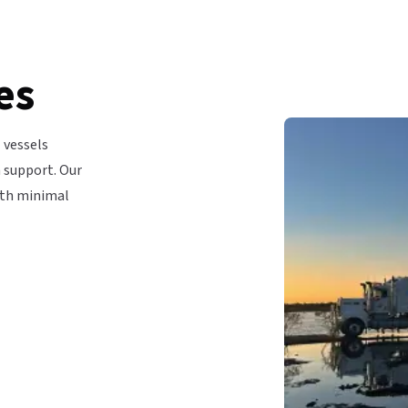
‌​‌​​‍‌‌​ ​‍​ ​‍​ ‌​​ ‌‌‌‍​‌​ ‍​​ ​​​ ​‌‌‍​‌​ ​ ‌‍​‍‌‍‌‌​ ​ ‌‍​ ​‍‌‌​ ​‍​ ​‍​‍‌‌​ ‌‌‌​‌​​‍ ‍‌ ‌​‌‍‌‌‌ ‍​‌ ‌​​‍‌‍‌ ​​‌‍‌‌‌ ​‍‌ ​ ‌ ​​‌‍‌‌‌‍​ ‌ ‌​‌‍‍‌‌ ‌‍‌‍‌‌​ ‌‌ ​​‌ ‌‌‌‍​‍‌‍ ​‌‍‍‌‌ ​ ‌‍‍​‌‍‌‌‌‍‌​​‍​‍‌ ‌
 vessels
n support. Our
ith minimal