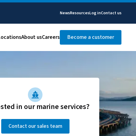
News
Resources
Log in
Contact us
Locations
About us
Careers
Become a customer
​‍ ‌‍‍‌‌‍ ‍‌ ‌​‌‍‌‌‌‍ ‍‌ ‌​​‍ ‌‍‌‌‌‍‌​‌‍‍‌‌ ‌​​‍ ‌‍ ‌‌‍ ‌‍‌​‌‍‌‌​ ‌‌ ​​‌ ​‍‌‍‌‌‌ ​ ‌‍‌‌‌‍ ‍‌ ‌​‌‍​‌‌ ‌​‌‍‍‌‌‍ ‌‍ ‍​ ‍ ‌‍‍‌‌‍‌​​ ‌‌‍‌​‌‍​ ​ ‌​​ ‌​​ ‍‌​ ‌ ​ ​‍​ ​‍​‍ ‌​ ​ ​ ‌ ​ ​ ​ ​​​‍ ‌​ ‌​‌‍‌​‌‍‌‌‌‍​ ​‍ ‌‌‍​‍​ ​‌​ ​ ‌‍‌​​‍ ‌‌‍‌‍‌‍​‌​ ​ ‌‍‌‍​ ​‌‌‍​‍‌‍​‌‌‍​ ​ ‍​​ ‌ ‌‍​ ​ ​‍​ ‍ ‌ ‌​‌ ‍‌‌ ​​‌‍‌‌​ ‌‌ ​​‌‍​‌‌‍‌ ‌‍‌‌​ ‍ ‌ ​​‌‍​‌‌ ‌​‌‍‍​​ ‌‌ ​​‌‍​‌‌‍‌ ‌‍‌‌‌​​‍‌ ‌‌‌‍‍‌‌‍ ​‌‍‌​‌‍‌‌‌ ​‍​‍‌‌​ ‌‌‌​​‍‌‌ ‌‍‍ ‌‍‌‌‌ ‍‌​‍‌‌​ ​ ‌​‌​​‍‌‌​ ​ ‌​‌​​‍‌‌​ ​‍​ ​‍​ ​ ‌‍​‍​ ​​​ ‍‌​ ‍​‌‍‌‍​ ​‍​ ‍‌‌‍​ ​ ‌ ​ ​‍‌‍​ ​‍‌‌​ ​‍​ ​‍​‍‌‌​ ‌‌‌​‌​​‍ ‍‌‍‍​‌‍‌‌‌ ​‍‌‍ ‌​​ ‌‍​‌‌ ​‍‌‍‌​‌​​ ‌ ‌​‌‍​‌​‍ ‍‌ ‌​‌‍‍‌‌ ‌​‌‍ ​‌‍‌‌​ ‌‍​‍‌‍​‌‌ ​ ‌‍‌‌‌‌‌‌‌ ​‍‌‍ ​​ ‌‌‍‍​‌ ‌​‌ ‌​‌ ​​‌ ​ ​‍‌‌​ ​ ‌​​‌​‍‌‌​ ​‍‌​‌‍​‍‌‌​ ​‍‌​‌‍‌‍ ​‌‍‍‌‌‍​‍‌‍‌‌‌ ​‍‌ ‌​‌ ‍‌​‍ ‌‌ ​ ‌ ‌​‌ ‌‌‌‍‌​‌‍‍‌‌‍ ​‍ ‍‌ ‌‍‌‍‌‌‌ ​‍‌‍​ ‌‍‌‌‌‍ ​​‍ ‍‌‍​‌‌ ​​‌ ​​​‍‌‍‌‍‍‌‌‍‌​​ ‌‌‍‌​‌‍​ ​ ‌​​ ‌​​ ‍‌​ ‌ ​ ​‍​ ​‍​‍ ‌​ ​ ​ ‌ ​ ​ ​ ​​​‍ ‌​ ‌​‌‍‌​‌‍‌‌‌‍​ ​‍ ‌‌‍​‍​ ​‌​ ​ ‌‍‌​​‍ ‌‌‍‌‍‌‍​‌​ ​ ‌‍‌‍​ ​‌‌‍​‍‌‍​‌‌‍​ ​ ‍​​ ‌ ‌‍​ ​ ​‍​‍‌‍‌ ‌​‌ ‍‌‌ ​​‌‍‌‌​ ‌‌ ​​‌‍​‌‌‍‌ ‌‍‌‌​‍‌‍‌ ​​‌‍​‌‌ ‌​‌‍‍​​ ‌‌ ​​‌‍​‌‌‍‌ ‌‍‌‌‌​​‍‌ ‌‌‌‍‍‌‌‍ ​‌‍‌​‌‍‌‌‌ ​‍​‍‌‌​ ‌‌‌​​‍‌‌ ‌‍‍ ‌‍‌‌‌ ‍‌​‍‌‌​ ​ ‌​‌​​‍‌‌​ ​ ‌​‌​​‍‌‌​ ​‍​ ​‍​ ​ ‌‍​‍​ ​​​ ‍‌​ ‍​‌‍‌‍​ ​‍​ ‍‌‌‍​ ​ ‌ ​ ​‍‌‍​ ​‍‌‌​ ​‍​ ​‍​‍‌‌​ ‌‌‌​‌​​‍ ‍‌‍‍​‌‍‌‌‌ ​‍‌‍ ‌​​ ‌‍​‌‌ ​‍‌‍‌​‌​​ ‌ ‌​‌‍​‌​‍ ‍‌ ‌​‌‍‍‌‌ ‌​‌‍ ​‌‍‌‌​‍‌‍‌ ​​‌‍‌‌‌ ​‍‌ ​ ‌ ​​‌‍‌‌‌‍​ ‌ ‌​‌‍‍‌‌ ‌‍‌‍‌‌​ ‌‌ ​​‌ ‌‌‌‍​‍‌‍ ​‌‍‍‌‌ ​ ‌‍‍​‌‍‌‌‌‍‌​​‍​‍‌ ‌
Contact our sales team​​​​‌ ‍ ​‍​‍‌‍ ‌ ​‍‌‍‍‌‌‍‌ ‌‍‍‌‌‍ ‍​‍​‍​ ‍‍​‍​‍‌ ​ ‌‍​‌‌‍ ‍‌‍‍‌‌ ‌​‌ ‍‌​‍ ‍‌‍‍‌‌‍ ​‍​‍​‍ ​​‍​‍‌‍‍​‌ ​‍‌‍‌‌‌‍‌‍​‍​‍​ ‍‍​‍​‍‌‍‍​‌ ‌​‌ ‌​‌ ​​‌ ​ ​ ‍‍​‍ ​‍ ‌‍ ​‌‍‍‌‌‍​‍‌‍‌‌‌ ​‍‌ ‌​‌ ‍‌​‍ ‌‌ ​ ‌ ‌​‌ ‌‌‌‍‌​‌‍‍‌‌‍ ​‍ ‍‌ ‌‍‌‍‌‌‌ ​‍‌‍​ ‌‍‌‌‌‍ ​​‍ ‍‌‍​‌‌ ​​‌ ​​​‍ ‌‍‍‌‌‍ ‍‌ ‌​‌‍‌‌‌‍ ‍‌ ‌​​‍ ‌‍‌‌‌‍‌​‌‍‍‌‌ ‌​​‍ ‌‍ ‌‌‍ ‌‍‌​‌‍‌‌​ ‌‌ ​​‌ ​‍‌‍‌‌‌ ​ ‌‍‌‌‌‍ ‍‌ ‌​‌‍​‌‌ ‌​‌‍‍‌‌‍ ‌‍ ‍​ ‍ ‌‍‍‌‌‍‌​​ ‌‌‍‌​‌‍​ ​ ‌​​ ‌​​ ‍‌​ ‌ ​ ​‍​ ​‍​‍ ‌​ ​ ​ ‌ ​ ​ ​ ​​​‍ ‌​ ‌​‌‍‌​‌‍‌‌‌‍​ ​‍ ‌‌‍​‍​ ​‌​ ​ ‌‍‌​​‍ ‌‌‍‌‍‌‍​‌​ ​ ‌‍‌‍​ ​‌‌‍​‍‌‍​‌‌‍​ ​ ‍​​ ‌ ‌‍​ ​ ​‍​ ‍ ‌ ‌​‌ ‍‌‌ ​​‌‍‌‌​ ‌‌ ​​‌‍​‌‌‍‌ ‌‍‌‌​ ‍ ‌ ​​‌‍​‌‌ ‌​‌‍‍​​ ‌‌ ​​‌‍​‌‌‍‌ ‌‍‌‌‌​​‍‌ ‌‌‌‍‍‌‌‍ ​‌‍‌​‌‍‌‌‌ ​‍​‍‌‌​ ‌‌‌​​‍‌‌ ‌‍‍ ‌‍‌‌‌ ‍‌​‍‌‌​ ​ ‌​‌​​‍‌‌​ ​ ‌​‌​​‍‌‌​ ​‍​ ​‍​ ​ ‌‍​‍​ ​​​ ‍‌​ ‍​‌‍‌‍​ ​‍​ ‍‌‌‍​ ​ ‌ ​ ​‍‌‍​ ​‍‌‌​ ​‍​ ​‍​‍‌‌​ ‌‌‌​‌​​‍ ‍‌‍‍​‌‍‌‌‌ ​‍‌‍ ‌​​ ‌‍​‌‌ ​‍‌‍‌​‌​​ ‌ ‌​‌‍​‌​‍ ‍‌‍​‍‌ ‌‌‌ ‌​‌ ‌​‌‍ ‌‍ ‍‌ ​ ​‍‌‌​ ‌‌‌​​‍‌‌ ‌‍‍ ‌‍‌‌‌ ‍‌​‍‌‌​ ​ ‌​‌​​‍‌‌​ ​ ‌​‌​​‍‌‌​ ​‍​ ​‍​ ​​​ ‌‌​ ‌‍​ ​‍​ ‍‌‌‍‌​‌‍​‍​ ​ ‌‍​‌‌‍​‌‌‍‌‍​ ‌​​‍‌‌​ ​‍​ ​‍​‍‌‌​ ‌‌‌​‌​​‍ ‍‌ ‌​‌‍‌‌‌ ‍​‌ ‌​​ ‌‍​‍‌‍​‌‌ ​ ‌‍‌‌‌‌‌‌‌ ​‍‌‍ ​​ ‌‌‍‍​‌ ‌​‌ ‌​‌ ​​‌ ​ ​‍‌‌​ ​ ‌​​‌​‍‌‌​ ​‍‌​‌‍​‍‌‌​ ​‍‌​‌‍‌‍ ​‌‍‍‌‌‍​‍‌‍‌‌‌ ​‍‌ ‌​‌ ‍‌​‍ ‌‌ ​ ‌ ‌​‌ ‌‌‌‍‌​‌‍‍‌‌‍ ​‍ ‍‌ ‌‍‌‍‌‌‌ ​‍‌‍​ ‌‍‌‌‌‍ ​​‍ ‍‌‍​‌‌ ​​‌ ​​​‍‌‍‌‍‍‌‌‍‌​​ ‌‌‍‌​‌‍​ ​ ‌​​ ‌​​ ‍‌​ ‌ ​ ​‍​ ​‍​‍ ‌​ ​ ​ ‌ ​ ​ ​ ​​​‍ ‌​ ‌​‌‍‌​‌‍‌‌‌‍​ ​‍ ‌‌‍​‍​ ​‌​ ​ ‌‍‌​​‍ ‌‌‍‌‍‌‍​‌​ ​ ‌‍‌‍​ ​‌‌‍​‍‌‍​‌‌‍​ ​ ‍​​ ‌ ‌‍​ ​ ​‍​‍‌‍‌ ‌​‌ ‍‌‌ ​​‌‍‌‌​ ‌‌ ​​‌‍​‌‌‍‌ ‌‍‌‌​‍‌‍‌ ​​‌‍​‌‌ ‌​‌‍‍​​ ‌‌ ​​‌‍​‌‌‍‌ ‌‍‌‌‌​​‍‌ ‌‌‌‍‍‌‌‍ ​‌‍‌​‌‍‌‌‌ ​‍​‍‌‌​ ‌‌‌​​‍‌‌ ‌‍‍ ‌‍‌‌‌ ‍‌​‍‌‌​ ​ ‌​‌​​‍‌‌​ ​ ‌​‌​​‍‌‌​ ​‍​ ​‍​ ​ ‌‍​‍​ ​​​ ‍‌​ ‍​‌‍‌‍​ ​‍​ ‍‌‌‍​ ​ ‌ ​ ​‍‌‍​ ​‍‌‌​ ​‍​ ​‍​‍‌‌​ ‌‌‌​‌​​‍ ‍‌‍‍​‌‍‌‌‌ ​‍‌‍ ‌​​ ‌‍​‌‌ ​‍‌‍‌​‌​​ ‌ ‌​‌‍​‌​‍ ‍‌‍​‍‌ ‌‌‌ ‌​‌ ‌​‌‍ ‌‍ ‍‌ ​ ​‍‌‌​ ‌‌‌​​‍‌‌ ‌‍‍ ‌‍‌‌‌ ‍‌​‍‌‌​ ​ ‌​‌​​‍‌‌​ ​ ‌​‌​​‍‌‌​ ​‍​ ​‍​ ​​​ ‌‌​ ‌‍​ ​‍​ ‍‌‌‍‌​‌‍​‍​ ​ ‌‍​‌‌‍​‌‌‍‌‍​ ‌​​‍‌‌​ ​‍​ ​‍​‍‌‌​ ‌‌‌​‌​​‍ ‍‌ ‌​‌‍‌‌‌ ‍​‌ ‌​​‍‌‍‌ ​​‌‍‌‌‌ ​‍‌ ​ ‌ ​​‌‍‌‌‌‍​ ‌ ‌​‌‍‍‌‌ ‌‍‌‍‌‌​ ‌‌ ​​‌ ‌‌‌‍​‍‌‍ ​‌‍‍‌‌ ​ ‌‍‍​‌‍‌‌‌‍‌​​‍​‍‌ ‌