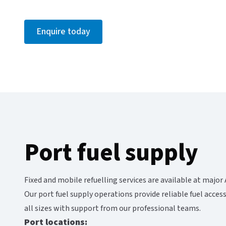
Enquire today​​​​‌ ‍ ​‍​‍‌‍ ‌ ​‍‌‍‍‌‌‍‌ ‌‍‍‌‌‍ ‍​‍​‍​ ‍‍​‍​‍‌ ​ ‌‍​‌‌‍ ‍‌‍‍‌‌ ‌​‌ ‍‌​‍ ‍‌‍‍‌‌‍ ​‍​‍​‍ ​​‍​‍‌‍‍​‌ ​‍‌‍‌‌‌‍‌‍​‍​‍​ ‍‍​‍​‍‌‍‍​‌ ‌​‌ ‌​‌ ​​‌ ​ ​ ‍‍​‍ ​‍ ‌‍ ​‌‍‍‌‌‍​‍‌‍‌‌‌ ​‍‌ ‌​‌ ‍‌​‍ ‌‌ ​ ‌ ‌​‌ ‌‌‌‍‌​‌‍‍‌‌‍ ​‍ ‍‌ ‌‍‌‍‌‌‌ ​‍‌‍​ ‌‍‌‌‌‍ ​​‍ ‍‌‍​‌‌ ​​‌ ​​​‍ ‌‍‍‌‌‍ ‍‌ ‌​‌‍‌‌‌‍ ‍‌ ‌​​‍ ‌‍‌‌‌‍‌​‌‍‍‌‌ ‌​​‍ ‌‍ ‌‌‍ ‌‍‌​‌‍‌‌​ ‌‌ ​​‌ ​‍‌‍‌‌‌ ​ ‌‍‌‌‌‍ ‍‌ ‌​‌‍​‌‌ ‌​‌‍‍‌‌‍ ‌‍ ‍​ ‍ ‌‍‍‌‌‍‌​​ ‌‌‍‌​‌‍​ ​ ‌​​ ‌​​ ‍‌​ ‌ ​ ​‍​ ​‍​‍ ‌​ ​ ​ ‌ ​ ​ ​ ​​​‍ ‌​ ‌​‌‍‌​‌‍‌‌‌‍​ ​‍ ‌‌‍​‍​ ​‌​ ​ ‌‍‌​​‍ ‌‌‍‌‍‌‍​‌​ ​ ‌‍‌‍​ ​‌‌‍​‍‌‍​‌‌‍​ ​ ‍​​ ‌ ‌‍​ ​ ​‍​ ‍ ‌ ‌​‌ ‍‌‌ ​​‌‍‌‌​ ‌‌ ​​‌‍​‌‌‍‌ ‌‍‌‌​ ‍ ‌ ​​‌‍​‌‌ ‌​‌‍‍​​ ‌‌ ​​‌‍​‌‌‍‌ ‌‍‌‌‌​​‍‌ ‌‌‌‍‍‌‌‍ ​‌‍‌​‌‍‌‌‌ ​‍​‍‌‌​ ‌‌‌​​‍‌‌ ‌‍‍ ‌‍‌‌‌ ‍‌​‍‌‌​ ​ ‌​‌​​‍‌‌​ ​ ‌​‌​​‍‌‌​ ​‍​ ​‍​ ​​​ ‌‌​ ‍‌‌‍​‍‌‍‌​​ ‍‌‌‍​‍​ ‌‌‌‍​ ​ ‌‌​ ‌​‌‍​ ​ ‍​​ ‌ ​ ​‍​ ‍‌​ ​‍​ ‌​‌‍‌‌‌‍​ ‌‍​ ‌‍​‍​ ‍‌‌‍‌​‌‍‌‌‌‍​‍‌‍‌‌​ ​​​ ‍‌‌‍​‍‌‍​ ‌‍‌​​‍‌‌​ ​‍​ ​‍​‍‌‌​ ‌‌‌​‌​​‍ ‍‌‍​‍‌ ‌‌‌ ‌​‌ ‌​‌‍ ‌‍ ‍‌ ​ ​‍‌‌​ ‌‌‌​​‍‌‌ ‌‍‍ ‌‍‌‌‌ ‍‌​‍‌‌​ ​ ‌​‌​​‍‌‌​ ​ ‌​‌​​‍‌‌​ ​‍​ ​‍​ ​​‌‍​‌​ ​‌​ ​​​ ‌‍‌‍‌‌​ ‍‌​ ‌ ‌‍‌‌‌‍​‍​ ‍​​ ​‍​‍‌‌​ ​‍​ ​‍​‍‌‌​ ‌‌‌​‌​​‍ ‍‌ ‌​‌‍‌‌‌ ‍​‌ ‌​​ ‌‍​‍‌‍​‌‌ ​ ‌‍‌‌‌‌‌‌‌ ​‍‌‍ ​​ ‌‌‍‍​‌ ‌​‌ ‌​‌ ​​‌ ​ ​‍‌‌​ ​ ‌​​‌​‍‌‌​ ​‍‌​‌‍​‍‌‌​ ​‍‌​‌‍‌‍ ​‌‍‍‌‌‍​‍‌‍‌‌‌ ​‍‌ ‌​‌ ‍‌​‍ ‌‌ ​ ‌ ‌​‌ ‌‌‌‍‌​‌‍‍‌‌‍ ​‍ ‍‌ ‌‍‌‍‌‌‌ ​‍‌‍​ ‌‍‌‌‌‍ ​​‍ ‍‌‍​‌‌ ​​‌ ​​​‍‌‍‌‍‍‌‌‍‌​​ ‌‌‍‌​‌‍​ ​ ‌​​ ‌​​ ‍‌​ ‌ ​ ​‍​ ​‍​‍ ‌​ ​ ​ ‌ ​ ​ ​ ​​​‍ ‌​ ‌​‌‍‌​‌‍‌‌‌‍​ ​‍ ‌‌‍​‍​ ​‌​ ​ ‌‍‌​​‍ ‌‌‍‌‍‌‍​‌​ ​ ‌‍‌‍​ ​‌‌‍​‍‌‍​‌‌‍​ ​ ‍​​ ‌ ‌‍​ ​ ​‍​‍‌‍‌ ‌​‌ ‍‌‌ ​​‌‍‌‌​ ‌‌ ​​‌‍​‌‌‍‌ ‌‍‌‌​‍‌‍‌ ​​‌‍​‌‌ ‌​‌‍‍​​ ‌‌ ​​‌‍​‌‌‍‌ ‌‍‌‌‌​​‍‌ ‌‌‌‍‍‌‌‍ ​‌‍‌​‌‍‌‌‌ ​‍​‍‌‌​ ‌‌‌​​‍‌‌ ‌‍‍ ‌‍‌‌‌ ‍‌​‍‌‌​ ​ ‌​‌​​‍‌‌​ ​ ‌​‌​​‍‌‌​ ​‍​ ​‍​ ​​​ ‌‌​ ‍‌‌‍​‍‌‍‌​​ ‍‌‌‍​‍​ ‌‌‌‍​ ​ ‌‌​ ‌​‌‍​ ​ ‍​​ ‌ ​ ​‍​ ‍‌​ ​‍​ ‌​‌‍‌‌‌‍​ ‌‍​ ‌‍​‍​ ‍‌‌‍‌​‌‍‌‌‌‍​‍‌‍‌‌​ ​​​ ‍‌‌‍​‍‌‍​ ‌‍‌​​‍‌‌​ ​‍​ ​‍​‍‌‌​ ‌‌‌​‌​​‍ ‍‌‍​‍‌ ‌‌‌ ‌​‌ ‌​‌‍ ‌‍ ‍‌ ​ ​‍‌‌​ ‌‌‌​​‍‌‌ ‌‍‍ ‌‍‌‌‌ ‍‌​‍‌‌​ ​ ‌​‌​​‍‌‌​ ​ ‌​‌​​‍‌‌​ ​‍​ ​‍​ ​​‌‍​‌​ ​‌​ ​​​ ‌‍‌‍‌‌​ ‍‌​ ‌ ‌‍‌‌‌‍​‍​ ‍​​ ​‍​‍‌‌​ ​‍​ ​‍​‍‌‌​ ‌‌‌​‌​​‍ ‍‌ ‌​‌‍‌‌‌ ‍​‌ ‌​​‍‌‍‌ ​​‌‍‌‌‌ ​‍‌ ​ ‌ ​​‌‍‌‌‌‍​ ‌ ‌​‌‍‍‌‌ ‌‍‌‍‌‌​ ‌‌ ​​‌ ‌‌‌‍​‍‌‍ ​‌‍‍‌‌ ​ ‌‍‍​‌‍‌‌‌‍‌​​‍​‍‌ ‌
Port fuel supply​​​​‌ ‍ ​‍​‍‌‍ ‌ ​‍‌‍‍‌‌‍‌ ‌‍‍‌‌‍ ‍​‍​‍​ ‍‍​‍​‍‌ ​ ‌‍​‌‌‍ ‍‌‍‍‌‌ ‌​‌ ‍‌​‍ ‍‌‍‍‌‌‍ ​‍​‍​‍ ​​‍​‍‌‍‍​‌ ​‍‌‍‌‌‌‍‌‍​‍​‍​ ‍‍​‍​‍‌‍‍​‌ ‌​‌ ‌​‌ ​​‌ ​ ​ ‍‍​‍ ​‍ ‌‍ ​‌‍‍‌‌‍​‍‌‍‌‌‌ ​‍‌ ‌​‌ ‍‌​‍ ‌‌ ​ ‌ ‌​‌ ‌‌‌‍‌​‌‍‍‌‌‍ ​‍ ‍‌ ‌‍‌‍‌‌‌ ​‍‌‍​ ‌‍‌‌‌‍ ​​‍ ‍‌‍​‌‌ ​​‌ ​​​‍ ‌‍‍‌‌‍ ‍‌ ‌​‌‍‌‌‌‍ ‍‌ ‌​​‍ ‌‍‌‌‌‍‌​‌‍‍‌‌ ‌​​‍ ‌‍ ‌‌‍ ‌‍‌​‌‍‌‌​ ‌‌ ​​‌ ​‍‌‍‌‌‌ ​ ‌‍‌‌‌‍ ‍‌ ‌​‌‍​‌‌ ‌​‌‍‍‌‌‍ ‌‍ ‍​ ‍ ‌‍‍‌‌‍‌​​ ‌‌‍‌​‌‍​ ​ ‌​​ ‌​​ ‍‌​ ‌ ​ ​‍​ ​‍​‍ ‌​ ​ ​ ‌ ​ ​ ​ ​​​‍ ‌​ ‌​‌‍‌​‌‍‌‌‌‍​ ​‍ ‌‌‍​‍​ ​‌​ ​ ‌‍‌​​‍ ‌‌‍‌‍‌‍​‌​ ​ ‌‍‌‍​ ​‌‌‍​‍‌‍​‌‌‍​ ​ ‍​​ ‌ ‌‍​ ​ ​‍​ ‍ ‌ ‌​‌ ‍‌‌ ​​‌‍‌‌​ ‌‌ ​​‌‍​‌‌‍‌ ‌‍‌‌​ ‍ ‌ ​​‌‍​‌‌ ‌​‌‍‍​​ ‌‌ ​​‌‍​‌‌‍‌ ‌‍‌‌‌​​‍‌ ‌‌‌‍‍‌‌‍ ​‌‍‌​‌‍‌‌‌ ​‍​‍‌‌​ ‌‌‌​​‍‌‌ ‌‍‍ ‌‍‌‌‌ ‍‌​‍‌‌​ ​ ‌​‌​​‍‌‌​ ​ ‌​‌​​‍‌‌​ ​‍​ ​‍​ ‍​‌‍‌‌​ ‌‍​ ‍​​ ‍​​ ​‌​ ‍‌​ ‌‌‌‍‌‌​ ‌ ‌‍‌‍‌‍​‌​ ‌​‌‍‌‍​ ​‍‌‍​ ​ ​​​ ‍‌​ ​‍​ ‌‍​ ‌‍​ ​‌​ ​​​ ​​‌‍‌‍‌‍‌‍​ ‌ ‌‍​ ‌‍‌‌‌‍‌‌​ ‍‌‌‍​ ​‍‌‌​ ​‍​ ​‍​‍‌‌​ ‌‌‌​‌​​‍ ‍‌ ‌​‌‍‍‌‌ ‌​‌‍ ​‌‍‌‌​‍‌‌​ ‌‌‌​​‍‌‌ ‌‍‍ ‌‍‌‌‌ ‍‌​‍‌‌​ ​ ‌​‌​​‍‌‌​ ​ ‌​‌​​‍‌‌​ ​‍​ ​‍‌‍​‌‌‍​‍‌‍​‌​ ​​​ ‍​‌‍​‌​ ​‍‌‍‌​‌‍‌‍‌‍​‍​ ​‍​ ‌​​‍‌‌​ ​‍​ ​‍​‍‌‌​ ‌‌‌​‌​​‍ ‍‌‍​ ‌‍‍​‌‍‍‌‌‍ ​‌‍‌​‌ ​‍‌‍‌‌‌‍ ‍​‍‌‌​ ‌‌‌​​‍‌‌ ‌‍‍ ‌‍‌‌‌ ‍‌​‍‌‌​ ​ ‌​‌​​‍‌‌​ ​ ‌​‌​​‍‌‌​ ​‍​ ​‍​ ‌‍​ ‌​‌‍​‍​ ​ ‌‍‌‍​ ‍‌‌‍​‍​ ​ ​ ​​​ ​‌​ ‍‌​ ​​​‍‌‌​ ​‍​ ​‍​‍‌‌​ ‌‌‌​‌​​‍ ‍‌ ‌​‌‍‌‌‌ ‍​‌ ‌​​ ‌‍​‍‌‍​‌‌ ​ ‌‍‌‌‌‌‌‌‌ ​‍‌‍ ​​ ‌‌‍‍​‌ ‌​‌ ‌​‌ ​​‌ ​ ​‍‌‌​ ​ ‌​​‌​‍‌‌​ ​‍‌​‌‍​‍‌‌​ ​‍‌​‌‍‌‍ ​‌‍‍‌‌‍​‍‌‍‌‌‌ ​‍‌ ‌​‌ ‍‌​‍ ‌‌ ​ ‌ ‌​‌ ‌‌‌‍‌​‌‍‍‌‌‍ ​‍ ‍‌ ‌‍‌‍‌‌‌ ​‍‌‍​ ‌‍‌‌‌‍ ​​‍ ‍‌‍​‌‌ ​​‌ ​​​‍‌‍‌‍‍‌‌‍‌​​ ‌‌‍‌​‌‍​ ​ ‌​​ ‌​​ ‍‌​ ‌ ​ ​‍​ ​‍​‍ ‌​ ​ ​ ‌ ​ ​ ​ ​​​‍ ‌​ ‌​‌‍‌​‌‍‌‌‌‍​ ​‍ ‌‌‍​‍​ ​‌​ ​ ‌‍‌​​‍ ‌‌‍‌‍‌‍​‌​ ​ ‌‍‌‍​ ​‌‌‍​‍‌‍​‌‌‍​ ​ ‍​​ ‌ ‌‍​ ​ ​‍​‍‌‍‌ ‌​‌ ‍‌‌ ​​‌‍‌‌​ ‌‌ ​​‌‍​‌‌‍‌ ‌‍‌‌​‍‌‍‌ ​​‌‍​‌‌ ‌​‌‍‍​​ ‌‌ ​​‌‍​‌‌‍‌ ‌‍‌‌‌​​‍‌ ‌‌‌‍‍‌‌‍ ​‌‍‌​‌‍‌‌‌ ​‍​‍‌‌​ ‌‌‌​​‍‌‌ ‌‍‍ ‌‍‌‌‌ ‍‌​‍‌‌​ ​ ‌​‌​​‍‌‌​ ​ ‌​‌​​‍‌‌​ ​‍​ ​‍​ ‍​‌‍‌‌​ ‌‍​ ‍​​ ‍​​ ​‌​ ‍‌​ ‌‌‌‍‌‌​ ‌ ‌‍‌‍‌‍​‌​ ‌​‌‍‌‍​ ​‍‌‍​ ​ ​​​ ‍‌​ ​‍​ ‌‍​ ‌‍​ ​‌​ ​​​ ​​‌‍‌‍‌‍‌‍​ ‌ ‌‍​ ‌‍‌‌‌‍‌‌​ ‍‌‌‍​ ​‍‌‌​ ​‍​ ​‍​‍‌‌​ ‌‌‌​‌​​‍ ‍‌ ‌​‌‍‍‌‌ ‌​‌‍ ​‌‍‌‌​‍‌‌​ ‌‌‌​​‍‌‌ ‌‍‍ ‌‍‌‌‌ ‍‌​‍‌‌​ ​ ‌​‌​​‍‌‌​ ​ ‌​‌​​‍‌‌​ ​‍​ ​‍‌‍​‌‌‍​‍‌‍​‌​ ​​​ ‍​‌‍​‌​ ​‍‌‍‌​‌‍‌‍‌‍​‍​ ​‍​ ‌​​‍‌‌​ ​‍​ ​‍​‍‌‌​ ‌‌‌​‌​​‍ ‍‌‍​ ‌‍‍​‌‍‍‌‌‍ ​‌‍‌​‌ ​‍‌‍‌‌‌‍ ‍​‍‌‌​ ‌‌‌​​‍‌‌ ‌‍‍ ‌‍‌‌‌ ‍‌​‍‌‌​ ​ ‌​‌​​‍‌‌​ ​ ‌​‌​​‍‌‌​ ​‍​ ​‍​ ‌‍​ ‌​‌‍​‍​ ​ ‌‍‌‍​ ‍‌‌‍​‍​ ​ ​ ​​​ ​‌​ ‍‌​ ​​​‍‌‌​ ​‍​ ​‍​‍‌‌​ ‌‌‌​‌​​‍ ‍‌ ‌​‌‍‌‌‌ ‍​‌ ‌​​‍‌‍‌ ​​‌‍‌‌‌ ​‍‌ ​ ‌ ​​‌‍‌‌‌‍​ ‌ ‌​‌‍‍‌‌ ‌‍‌‍‌‌​ ‌‌ ​​‌ ‌‌‌‍​‍‌‍ ​‌‍‍‌‌ ​ ‌‍‍​‌‍‌‌‌‍‌​​‍​‍‌ ‌
Fixed and mobile refuelling services are available at major 
Our port fuel supply operations provide reliable fuel access
all sizes with support from our professional teams. ​​​​‌ ‍ ​‍​‍‌‍ ‌ ​‍‌‍‍‌‌‍‌ ‌‍‍‌‌‍ ‍​‍​‍​ ‍‍​‍​‍‌ ​ ‌‍​‌‌‍ ‍‌‍‍‌‌ ‌​‌ ‍‌​‍ ‍‌‍‍‌‌‍ ​‍​‍​‍ ​​‍​‍‌‍‍​‌ ​‍‌‍‌‌‌‍‌‍​‍​‍​ ‍‍​‍​‍‌‍‍​‌ ‌​‌ ‌​‌ ​​‌ ​ ​ ‍‍​‍ ​‍ ‌‍ ​‌‍‍‌‌‍​‍‌‍‌‌‌ ​‍‌ ‌​‌ ‍‌​‍ ‌‌ ​ ‌ ‌​‌ ‌‌‌‍‌​‌‍‍‌‌‍ ​‍ ‍‌ ‌‍‌‍‌‌‌ ​‍‌‍​ ‌‍‌‌‌‍ ​​‍ ‍‌‍​‌‌ ​​‌ ​​​‍ ‌‍‍‌‌‍ ‍‌ ‌​‌‍‌‌‌‍ ‍‌ ‌​​‍ ‌‍‌‌‌‍‌​‌‍‍‌‌ ‌​​‍ ‌‍ ‌‌‍ ‌‍‌​‌‍‌‌​ ‌‌ ​​‌ ​‍‌‍‌‌‌ ​ ‌‍‌‌‌‍ ‍‌ ‌​‌‍​‌‌ ‌​‌‍‍‌‌‍ ‌‍ ‍​ ‍ ‌‍‍‌‌‍‌​​ ‌‌‍‌​‌‍​ ​ ‌​​ ‌​​ ‍‌​ ‌ ​ ​‍​ ​‍​‍ ‌​ ​ ​ ‌ ​ ​ ​ ​​​‍ ‌​ ‌​‌‍‌​‌‍‌‌‌‍​ ​‍ ‌‌‍​‍​ ​‌​ ​ ‌‍‌​​‍ ‌‌‍‌‍‌‍​‌​ ​ ‌‍‌‍​ ​‌‌‍​‍‌‍​‌‌‍​ ​ ‍​​ ‌ ‌‍​ ​ ​‍​ ‍ ‌ ‌​‌ ‍‌‌ ​​‌‍‌‌​ ‌‌ ​​‌‍​‌‌‍‌ ‌‍‌‌​ ‍ ‌ ​​‌‍​‌‌ ‌​‌‍‍​​ ‌‌ ​​‌‍​‌‌‍‌ ‌‍‌‌‌​​‍‌ ‌‌‌‍‍‌‌‍ ​‌‍‌​‌‍‌‌‌ ​‍​‍‌‌​ ‌‌‌​​‍‌‌ ‌‍‍ ‌‍‌‌‌ ‍‌​‍‌‌​ ​ ‌​‌​​‍‌‌​ ​ ‌​‌​​‍‌‌​ ​‍​ ​‍​ ‍​‌‍‌‌​ ‌‍​ ‍​​ ‍​​ ​‌​ ‍‌​ ‌‌‌‍‌‌​ ‌ ‌‍‌‍‌‍​‌​ ‌​‌‍‌‍​ ​‍‌‍​ ​ ​​​ ‍‌​ ​‍​ ‌‍​ ‌‍​ ​‌​ ​​​ ​​‌‍‌‍‌‍‌‍​ ‌ ‌‍​ ‌‍‌‌‌‍‌‌​ ‍‌‌‍​ ​‍‌‌​ ​‍​ ​‍​‍‌‌​ ‌‌‌​‌​​‍ ‍‌ ​‍‌‍‍‌‌‍​ ‌‍‍​‌‌‌​‌‍‌‌‌ ‍​‌ ‌​​‍‌‌​ ‌‌‌​​‍‌‌ ‌‍‍ ‌‍‌‌‌ ‍‌​‍‌‌​ ​ ‌​‌​​‍‌‌​ ​ ‌​‌​​‍‌‌​ ​‍​ ​‍‌‍‌‍​ ‌‍​ ‌​​ ​‌​ ‍‌​ ​ ​ ​​​ ​​‌‍‌‌​ ​‍‌‍‌‍‌‍​ ​‍‌‌​ ​‍​ ​‍​‍‌‌​ ‌‌‌​‌​​‍ ‍‌‍​ ‌‍‍​‌‍‍‌‌‍ ​‌‍‌​‌ ​‍‌‍‌‌‌‍ ‍​‍‌‌​ ‌‌‌​​‍‌‌ ‌‍‍ ‌‍‌‌‌ ‍‌​‍‌‌​ ​ ‌​‌​​‍‌‌​ ​ ‌​‌​​‍‌‌​ ​‍​ ​‍​ ‍‌‌‍​‌​ ‍‌​ ​ ​ ‌‍‌‍‌‍‌‍‌​‌‍‌‍‌‍​‌​ ‌‍‌‍‌‍‌‍‌‍​‍‌‌​ ​‍​ ​‍​‍‌‌​ ‌‌‌​‌​​‍ ‍‌ ‌​‌‍‌‌‌ ‍​‌ ‌​​ ‌‍​‍‌‍​‌‌ ​ ‌‍‌‌‌‌‌‌‌ ​‍‌‍ ​​ ‌‌‍‍​‌ ‌​‌ ‌​‌ ​​‌ ​ ​‍‌‌​ ​ ‌​​‌​‍‌‌​ ​‍‌​‌‍​‍‌‌​ ​‍‌​‌‍‌‍ ​‌‍‍‌‌‍​‍‌‍‌‌‌ ​‍‌ ‌​‌ ‍‌​‍ ‌‌ ​ ‌ ‌​‌ ‌‌‌‍‌​‌‍‍‌‌‍ ​‍ ‍‌ ‌‍‌‍‌‌‌ ​‍‌‍​ ‌‍‌‌‌‍ ​​‍ ‍‌‍​‌‌ ​​‌ ​​​‍‌‍‌‍‍‌‌‍‌​​ ‌‌‍‌​‌‍​ ​ ‌​​ ‌​​ ‍‌​ ‌ ​ ​‍​ ​‍​‍ ‌​ ​ ​ ‌ ​ ​ ​ ​​​‍ ‌​ ‌​‌‍‌​‌‍‌‌‌‍​ ​‍ ‌‌‍​‍​ ​‌​ ​ ‌‍‌​​‍ ‌‌‍‌‍‌‍​‌​ ​ ‌‍‌‍​ ​‌‌‍​‍‌‍​‌‌‍​ ​ ‍​​ ‌ ‌‍​ ​ ​‍​‍‌‍‌ ‌​‌ ‍‌‌ ​​‌‍‌‌​ ‌‌ ​​‌‍​‌‌‍‌ ‌‍‌‌​‍‌‍‌ ​​‌‍​‌‌ ‌​‌‍‍​​ ‌‌ ​​‌‍​‌‌‍‌ ‌‍‌‌‌​​‍‌ ‌‌‌‍‍‌‌‍ ​‌‍‌​‌‍‌‌‌ ​‍​‍‌‌​ ‌‌‌​​‍‌‌ ‌‍‍ ‌‍‌‌‌ ‍‌​‍‌‌​ ​ ‌​‌​​‍‌‌​ ​ ‌​‌​​‍‌‌​ ​‍​ ​‍​ ‍​‌‍‌‌​ ‌‍​ ‍​​ ‍​​ ​‌​ ‍‌​ ‌‌‌‍‌‌​ ‌ ‌‍‌‍‌‍​‌​ ‌​‌‍‌‍​ ​‍‌‍​ ​ ​​​ ‍‌​ ​‍​ ‌‍​ ‌‍​ ​‌​ ​​​ ​​‌‍‌‍‌‍‌‍​ ‌ ‌‍​ ‌‍‌‌‌‍‌‌​ ‍‌‌‍​ ​‍‌‌​ ​‍​ ​‍​‍‌‌​ ‌‌‌​‌​​‍ ‍‌ ​‍‌‍‍‌‌‍​ ‌‍‍​‌‌‌​‌‍‌‌‌ ‍​‌ ‌​​‍‌‌​ ‌‌‌​​‍‌‌ ‌‍‍ ‌‍‌‌‌ ‍‌​‍‌‌​ ​ ‌​‌​​‍‌‌​ ​ ‌​‌​​‍‌‌​ ​‍​ ​‍‌‍‌‍​ ‌‍​ ‌​​ ​‌​ ‍‌​ ​ ​ ​​​ ​​‌‍‌‌​ ​‍‌‍‌‍‌‍​ ​‍‌‌​ ​‍​ ​‍​‍‌‌​ ‌‌‌​‌​​‍ ‍‌‍​ ‌‍‍​‌‍‍‌‌‍ ​‌‍‌​‌ ​‍‌‍‌‌‌‍ ‍​‍‌‌​ ‌‌‌​​‍‌‌ ‌‍‍ ‌‍‌‌‌ ‍‌​‍‌‌​ ​ ‌​‌​​‍‌‌​ ​ ‌​‌​​‍‌‌​ ​‍​ ​‍​ ‍‌‌‍​‌​ ‍‌​ ​ ​ ‌‍‌‍‌‍‌‍‌​‌‍‌‍‌‍​‌​ ‌‍‌‍‌‍‌‍‌‍​‍‌‌​ ​‍​ ​‍​‍‌‌​ ‌‌‌​‌​​‍ ‍‌ ‌​‌‍‌‌‌ ‍​‌ ‌​​‍‌‍‌ ​​‌‍‌‌‌ ​‍‌ ​ ‌ ​​‌‍‌‌‌‍​ ‌ ‌​‌‍‍‌‌ ‌‍‌‍‌‌​ ‌‌ ​​‌ ‌‌‌‍​‍‌‍ ​‌‍‍‌‌ ​ ‌‍‍​‌‍‌‌‌‍‌​​‍​‍‌ ‌
Port locations:​​​​‌ ‍ ​‍​‍‌‍ ‌ ​‍‌‍‍‌‌‍‌ ‌‍‍‌‌‍ ‍​‍​‍​ ‍‍​‍​‍‌ ​ ‌‍​‌‌‍ ‍‌‍‍‌‌ ‌​‌ ‍‌​‍ ‍‌‍‍‌‌‍ ​‍​‍​‍ ​​‍​‍‌‍‍​‌ ​‍‌‍‌‌‌‍‌‍​‍​‍​ ‍‍​‍​‍‌‍‍​‌ ‌​‌ ‌​‌ ​​‌ ​ ​ ‍‍​‍ ​‍ ‌‍ ​‌‍‍‌‌‍​‍‌‍‌‌‌ ​‍‌ ‌​‌ ‍‌​‍ ‌‌ ​ ‌ ‌​‌ ‌‌‌‍‌​‌‍‍‌‌‍ ​‍ ‍‌ ‌‍‌‍‌‌‌ ​‍‌‍​ ‌‍‌‌‌‍ ​​‍ ‍‌‍​‌‌ ​​‌ ​​​‍ ‌‍‍‌‌‍ ‍‌ ‌​‌‍‌‌‌‍ ‍‌ ‌​​‍ ‌‍‌‌‌‍‌​‌‍‍‌‌ ‌​​‍ ‌‍ ‌‌‍ ‌‍‌​‌‍‌‌​ ‌‌ ​​‌ ​‍‌‍‌‌‌ ​ ‌‍‌‌‌‍ ‍‌ ‌​‌‍​‌‌ ‌​‌‍‍‌‌‍ ‌‍ ‍​ ‍ ‌‍‍‌‌‍‌​​ ‌‌‍‌​‌‍​ ​ ‌​​ ‌​​ ‍‌​ ‌ ​ ​‍​ ​‍​‍ ‌​ ​ ​ ‌ ​ ​ ​ ​​​‍ ‌​ ‌​‌‍‌​‌‍‌‌‌‍​ ​‍ ‌‌‍​‍​ ​‌​ ​ ‌‍‌​​‍ ‌‌‍‌‍‌‍​‌​ ​ ‌‍‌‍​ ​‌‌‍​‍‌‍​‌‌‍​ ​ ‍​​ ‌ ‌‍​ ​ ​‍​ ‍ ‌ ‌​‌ ‍‌‌ ​​‌‍‌‌​ ‌‌ ​​‌‍​‌‌‍‌ ‌‍‌‌​ ‍ ‌ ​​‌‍​‌‌ ‌​‌‍‍​​ ‌‌ ​​‌‍​‌‌‍‌ ‌‍‌‌‌​​‍‌ ‌‌‌‍‍‌‌‍ ​‌‍‌​‌‍‌‌‌ ​‍​‍‌‌​ ‌‌‌​​‍‌‌ ‌‍‍ ‌‍‌‌‌ ‍‌​‍‌‌​ ​ ‌​‌​​‍‌‌​ ​ ‌​‌​​‍‌‌​ ​‍​ ​‍​ ‍​‌‍‌‌​ ‌‍​ ‍​​ ‍​​ ​‌​ ‍‌​ ‌‌‌‍‌‌​ ‌ ‌‍‌‍‌‍​‌​ ‌​‌‍‌‍​ ​‍‌‍​ ​ ​​​ ‍‌​ ​‍​ ‌‍​ ‌‍​ ​‌​ ​​​ ​​‌‍‌‍‌‍‌‍​ ‌ ‌‍​ ‌‍‌‌‌‍‌‌​ ‍‌‌‍​ ​‍‌‌​ ​‍​ ​‍​‍‌‌​ ‌‌‌​‌​​‍ ‍‌ ​‍‌‍‍‌‌‍​ ‌‍‍​‌‌‌​‌‍‌‌‌ ‍​‌ ‌​​‍‌‌​ ‌‌‌​​‍‌‌ ‌‍‍ ‌‍‌‌‌ ‍‌​‍‌‌​ ​ ‌​‌​​‍‌‌​ ​ ‌​‌​​‍‌‌​ ​‍​ ​‍​ ​​‌‍‌‍‌‍​‌​ ‌ ‌‍​ ​ ​​​ ‍​​ ​‍‌‍​ ​ ​ ‌‍‌‍‌‍‌‌​‍‌‌​ ​‍​ ​‍​‍‌‌​ ‌‌‌​‌​​‍ ‍‌‍​ ‌‍‍​‌‍‍‌‌‍ ​‌‍‌​‌ ​‍‌‍‌‌‌‍ ‍​‍‌‌​ ‌‌‌​​‍‌‌ ‌‍‍ ‌‍‌‌‌ ‍‌​‍‌‌​ ​ ‌​‌​​‍‌‌​ ​ ‌​‌​​‍‌‌​ ​‍​ ​‍​ ​‌​ ​ ​ ‌‍‌‍​‌‌‍‌‍​ ​‍‌‍​ ​ ​‌‌‍‌‌​ ​‌‌‍​ ‌‍​‌​‍‌‌​ ​‍​ ​‍​‍‌‌​ ‌‌‌​‌​​‍ ‍‌ ‌​‌‍‌‌‌ ‍​‌ ‌​​ ‌‍​‍‌‍​‌‌ ​ ‌‍‌‌‌‌‌‌‌ ​‍‌‍ ​​ ‌‌‍‍​‌ ‌​‌ ‌​‌ ​​‌ ​ ​‍‌‌​ ​ ‌​​‌​‍‌‌​ ​‍‌​‌‍​‍‌‌​ ​‍‌​‌‍‌‍ ​‌‍‍‌‌‍​‍‌‍‌‌‌ ​‍‌ ‌​‌ ‍‌​‍ ‌‌ ​ ‌ ‌​‌ ‌‌‌‍‌​‌‍‍‌‌‍ ​‍ ‍‌ ‌‍‌‍‌‌‌ ​‍‌‍​ ‌‍‌‌‌‍ ​​‍ ‍‌‍​‌‌ ​​‌ ​​​‍‌‍‌‍‍‌‌‍‌​​ ‌‌‍‌​‌‍​ ​ ‌​​ ‌​​ ‍‌​ ‌ ​ ​‍​ ​‍​‍ ‌​ ​ ​ ‌ ​ ​ ​ ​​​‍ ‌​ ‌​‌‍‌​‌‍‌‌‌‍​ ​‍ ‌‌‍​‍​ ​‌​ ​ ‌‍‌​​‍ ‌‌‍‌‍‌‍​‌​ ​ ‌‍‌‍​ ​‌‌‍​‍‌‍​‌‌‍​ ​ ‍​​ ‌ ‌‍​ ​ ​‍​‍‌‍‌ ‌​‌ ‍‌‌ ​​‌‍‌‌​ ‌‌ ​​‌‍​‌‌‍‌ ‌‍‌‌​‍‌‍‌ ​​‌‍​‌‌ ‌​‌‍‍​​ ‌‌ ​​‌‍​‌‌‍‌ ‌‍‌‌‌​​‍‌ ‌‌‌‍‍‌‌‍ ​‌‍‌​‌‍‌‌‌ ​‍​‍‌‌​ ‌‌‌​​‍‌‌ ‌‍‍ ‌‍‌‌‌ ‍‌​‍‌‌​ ​ ‌​‌​​‍‌‌​ ​ ‌​‌​​‍‌‌​ ​‍​ ​‍​ ‍​‌‍‌‌​ ‌‍​ ‍​​ ‍​​ ​‌​ ‍‌​ ‌‌‌‍‌‌​ ‌ ‌‍‌‍‌‍​‌​ ‌​‌‍‌‍​ ​‍‌‍​ ​ ​​​ ‍‌​ ​‍​ ‌‍​ ‌‍​ ​‌​ ​​​ ​​‌‍‌‍‌‍‌‍​ ‌ ‌‍​ ‌‍‌‌‌‍‌‌​ ‍‌‌‍​ ​‍‌‌​ ​‍​ ​‍​‍‌‌​ ‌‌‌​‌​​‍ ‍‌ ​‍‌‍‍‌‌‍​ ‌‍‍​‌‌‌​‌‍‌‌‌ ‍​‌ ‌​​‍‌‌​ ‌‌‌​​‍‌‌ ‌‍‍ ‌‍‌‌‌ ‍‌​‍‌‌​ ​ ‌​‌​​‍‌‌​ ​ ‌​‌​​‍‌‌​ ​‍​ ​‍​ ​​‌‍‌‍‌‍​‌​ ‌ ‌‍​ ​ ​​​ ‍​​ ​‍‌‍​ ​ ​ ‌‍‌‍‌‍‌‌​‍‌‌​ ​‍​ ​‍​‍‌‌​ ‌‌‌​‌​​‍ ‍‌‍​ ‌‍‍​‌‍‍‌‌‍ ​‌‍‌​‌ ​‍‌‍‌‌‌‍ ‍​‍‌‌​ ‌‌‌​​‍‌‌ ‌‍‍ ‌‍‌‌‌ ‍‌​‍‌‌​ ​ ‌​‌​​‍‌‌​ ​ ‌​‌​​‍‌‌​ ​‍​ ​‍​ ​‌​ ​ ​ ‌‍‌‍​‌‌‍‌‍​ ​‍‌‍​ ​ ​‌‌‍‌‌​ ​‌‌‍​ ‌‍​‌​‍‌‌​ ​‍​ ​‍​‍‌‌​ ‌‌‌​‌​​‍ ‍‌ ‌​‌‍‌‌‌ ‍​‌ ‌​​‍‌‍‌ ​​‌‍‌‌‌ ​‍‌ ​ ‌ ​​‌‍‌‌‌‍​ ‌ ‌​‌‍‍‌‌ ‌‍‌‍‌‌​ ‌‌ ​​‌ ‌‌‌‍​‍‌‍ ​‌‍‍‌‌ ​ ‌‍‍​‌‍‌‌‌‍‌​​‍​‍‌ ‌