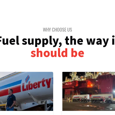
WHY CHOOSE US​​​​‌ ‍ ​‍​‍‌‍ ‌ ​‍‌‍‍‌‌‍‌ ‌‍‍‌‌‍ ‍​‍​‍​ ‍‍​‍​‍‌ ​ ‌‍​‌‌‍ ‍‌‍‍‌‌ ‌​‌ ‍‌​‍ ‍‌‍‍‌‌‍ ​‍​‍​‍ ​​‍​‍‌‍‍​‌ ​‍‌‍‌‌‌‍‌‍​‍​‍​ ‍‍​‍​‍‌‍‍​‌ ‌​‌ ‌​‌ ​​‌ ​ ​ ‍‍​‍ ​‍ ‌‍ ​‌‍‍‌‌‍​‍‌‍‌‌‌ ​‍‌ ‌​‌ ‍‌​‍ ‌‌ ​ ‌ ‌​‌ ‌‌‌‍‌​‌‍‍‌‌‍ ​‍ ‍‌ ‌‍‌‍‌‌‌ ​‍‌‍​ ‌‍‌‌‌‍ ​​‍ ‍‌‍​‌‌ ​​‌ ​​​‍ ‌‍‍‌‌‍ ‍‌ ‌​‌‍‌‌‌‍ ‍‌ ‌​​‍ ‌‍‌‌‌‍‌​‌‍‍‌‌ ‌​​‍ ‌‍ ‌‌‍ ‌‍‌​‌‍‌‌​ ‌‌ ​​‌ ​‍‌‍‌‌‌ ​ ‌‍‌‌‌‍ ‍‌ ‌​‌‍​‌‌ ‌​‌‍‍‌‌‍ ‌‍ ‍​ ‍ ‌‍‍‌‌‍‌​​ ‌‌‍‌​‌‍​ ​ ‌​​ ‌​​ ‍‌​ ‌ ​ ​‍​ ​‍​‍ ‌​ ​ ​ ‌ ​ ​ ​ ​​​‍ ‌​ ‌​‌‍‌​‌‍‌‌‌‍​ ​‍ ‌‌‍​‍​ ​‌​ ​ ‌‍‌​​‍ ‌‌‍‌‍‌‍​‌​ ​ ‌‍‌‍​ ​‌‌‍​‍‌‍​‌‌‍​ ​ ‍​​ ‌ ‌‍​ ​ ​‍​ ‍ ‌ ‌​‌ ‍‌‌ ​​‌‍‌‌​ ‌‌ ​​‌‍​‌‌‍‌ ‌‍‌‌​ ‍ ‌ ​​‌‍​‌‌ ‌​‌‍‍​​ ‌‌ ​​‌‍​‌‌‍‌ ‌‍‌‌‌​​‍‌ ‌‌‌‍‍‌‌‍ ​‌‍‌​‌‍‌‌‌ ​‍​‍‌‌​ ‌‌‌​​‍‌‌ ‌‍‍ ‌‍‌‌‌ ‍‌​‍‌‌​ ​ ‌​‌​​‍‌‌​ ​ ‌​‌​​‍‌‌​ ​‍​ ​‍​ ‍‌​ ‌‍​ ‌‍​ ‌‌​ ​ ‌‍‌‍​ ​‍​ ​‍‌‍‌​‌‍​ ​ ‍​​ ‌‌​‍‌‌​ ​‍​ ​‍​‍‌‌​ ‌‌‌​‌​​‍ ‍‌ ​​‌ ​‍‌‍‌‌‌​‍​‌‍‌‌‌‍​‌‌‍‌​‌‍‍‌‌‍ ‍‌‍‌ ​ ‌‍​‍‌‍​‌‌ ​ ‌‍‌‌‌‌‌‌‌ ​‍‌‍ ​​ ‌‌‍‍​‌ ‌​‌ ‌​‌ ​​‌ ​ ​‍‌‌​ ​ ‌​​‌​‍‌‌​ ​‍‌​‌‍​‍‌‌​ ​‍‌​‌‍‌‍ ​‌‍‍‌‌‍​‍‌‍‌‌‌ ​‍‌ ‌​‌ ‍‌​‍ ‌‌ ​ ‌ ‌​‌ ‌‌‌‍‌​‌‍‍‌‌‍ ​‍ ‍‌ ‌‍‌‍‌‌‌ ​‍‌‍​ ‌‍‌‌‌‍ ​​‍ ‍‌‍​‌‌ ​​‌ ​​​‍‌‍‌‍‍‌‌‍‌​​ ‌‌‍‌​‌‍​ ​ ‌​​ ‌​​ ‍‌​ ‌ ​ ​‍​ ​‍​‍ ‌​ ​ ​ ‌ ​ ​ ​ ​​​‍ ‌​ ‌​‌‍‌​‌‍‌‌‌‍​ ​‍ ‌‌‍​‍​ ​‌​ ​ ‌‍‌​​‍ ‌‌‍‌‍‌‍​‌​ ​ ‌‍‌‍​ ​‌‌‍​‍‌‍​‌‌‍​ ​ ‍​​ ‌ ‌‍​ ​ ​‍​‍‌‍‌ ‌​‌ ‍‌‌ ​​‌‍‌‌​ ‌‌ ​​‌‍​‌‌‍‌ ‌‍‌‌​‍‌‍‌ ​​‌‍​‌‌ ‌​‌‍‍​​ ‌‌ ​​‌‍​‌‌‍‌ ‌‍‌‌‌​​‍‌ ‌‌‌‍‍‌‌‍ ​‌‍‌​‌‍‌‌‌ ​‍​‍‌‌​ ‌‌‌​​‍‌‌ ‌‍‍ ‌‍‌‌‌ ‍‌​‍‌‌​ ​ ‌​‌​​‍‌‌​ ​ ‌​‌​​‍‌‌​ ​‍​ ​‍​ ‍‌​ ‌‍​ ‌‍​ ‌‌​ ​ ‌‍‌‍​ ​‍​ ​‍‌‍‌​‌‍​ ​ ‍​​ ‌‌​‍‌‌​ ​‍​ ​‍​‍‌‌​ ‌‌‌​‌​​‍ ‍‌ ​​‌ ​‍‌‍‌‌‌​‍​‌‍‌‌‌‍​‌‌‍‌​‌‍‍‌‌‍ ‍‌‍‌ ​‍‌‍‌ ​​‌‍‌‌‌ ​‍‌ ​ ‌ ​​‌‍‌‌‌‍​ ‌ ‌​‌‍‍‌‌ ‌‍‌‍‌‌​ ‌‌ ​​‌ ‌‌‌‍​‍‌‍ ​‌‍‍‌‌ ​ ‌‍‍​‌‍‌‌‌‍‌​​‍​‍‌ ‌
Fuel supply, the way i
should be​​​​‌ ‍ ​‍​‍‌‍ ‌ ​‍‌‍‍‌‌‍‌ ‌‍‍‌‌‍ ‍​‍​‍​ ‍‍​‍​‍‌ ​ ‌‍​‌‌‍ ‍‌‍‍‌‌ ‌​‌ ‍‌​‍ ‍‌‍‍‌‌‍ ​‍​‍​‍ ​​‍​‍‌‍‍​‌ ​‍‌‍‌‌‌‍‌‍​‍​‍​ ‍‍​‍​‍‌‍‍​‌ ‌​‌ ‌​‌ ​​‌ ​ ​ ‍‍​‍ ​‍ ‌‍ ​‌‍‍‌‌‍​‍‌‍‌‌‌ ​‍‌ ‌​‌ ‍‌​‍ ‌‌ ​ ‌ ‌​‌ ‌‌‌‍‌​‌‍‍‌‌‍ ​‍ ‍‌ ‌‍‌‍‌‌‌ ​‍‌‍​ ‌‍‌‌‌‍ ​​‍ ‍‌‍​‌‌ ​​‌ ​​​‍ ‌‍‍‌‌‍ ‍‌ ‌​‌‍‌‌‌‍ ‍‌ ‌​​‍ ‌‍‌‌‌‍‌​‌‍‍‌‌ ‌​​‍ ‌‍ ‌‌‍ ‌‍‌​‌‍‌‌​ ‌‌ ​​‌ ​‍‌‍‌‌‌ ​ ‌‍‌‌‌‍ ‍‌ ‌​‌‍​‌‌ ‌​‌‍‍‌‌‍ ‌‍ ‍​ ‍ ‌‍‍‌‌‍‌​​ ‌‌‍‌​‌‍​ ​ ‌​​ ‌​​ ‍‌​ ‌ ​ ​‍​ ​‍​‍ ‌​ ​ ​ ‌ ​ ​ ​ ​​​‍ ‌​ ‌​‌‍‌​‌‍‌‌‌‍​ ​‍ ‌‌‍​‍​ ​‌​ ​ ‌‍‌​​‍ ‌‌‍‌‍‌‍​‌​ ​ ‌‍‌‍​ ​‌‌‍​‍‌‍​‌‌‍​ ​ ‍​​ ‌ ‌‍​ ​ ​‍​ ‍ ‌ ‌​‌ ‍‌‌ ​​‌‍‌‌​ ‌‌ ​​‌‍​‌‌‍‌ ‌‍‌‌​ ‍ ‌ ​​‌‍​‌‌ ‌​‌‍‍​​ ‌‌ ​​‌‍​‌‌‍‌ ‌‍‌‌‌​​‍‌ ‌‌‌‍‍‌‌‍ ​‌‍‌​‌‍‌‌‌ ​‍​‍‌‌​ ‌‌‌​​‍‌‌ ‌‍‍ ‌‍‌‌‌ ‍‌​‍‌‌​ ​ ‌​‌​​‍‌‌​ ​ ‌​‌​​‍‌‌​ ​‍​ ​‍​ ‍‌​ ‌‍​ ‌‍​ ‌‌​ ​ ‌‍‌‍​ ​‍​ ​‍‌‍‌​‌‍​ ​ ‍​​ ‌‌​‍‌‌​ ​‍​ ​‍​‍‌‌​ ‌‌‌​‌​​‍ ‍‌ ‌​‌‍‍‌‌ ‌​‌‍ ​‌‍‌‌​‍‌‌​ ‌‌‌​​‍‌‌ ‌‍‍ ‌‍‌‌‌ ‍‌​‍‌‌​ ​ ‌​‌​​‍‌‌​ ​ ‌​‌​​‍‌‌​ ​‍​ ​‍​ ​‌​ ‌​‌‍​‍‌‍‌​​ ‌​‌‍​‍‌‍‌​​ ​‌‌‍​‍‌‍​‌‌‍​ ​ ​‍​‍‌‌​ ​‍​ ​‍​‍‌‌​ ‌‌‌​‌​​‍ ‍‌‍​ ‌‍‍​‌‍‍‌‌‍ ​‌‍‌​‌ ​‍‌‍‌‌‌‍ ‍​‍‌‌​ ‌‌‌​​‍‌‌ ‌‍‍ ‌‍‌‌‌ ‍‌​‍‌‌​ ​ ‌​‌​​‍‌‌​ ​ ‌​‌​​‍‌‌​ ​‍​ ​‍​ ‍‌‌‍​ ​ ​‍​ ‌ ​ ‌‌​ ‌‍‌‍​ ​ ​​‌‍​ ‌‍​‌​ ​‍​ ​‌​‍‌‌​ ​‍​ ​‍​‍‌‌​ ‌‌‌​‌​​‍ ‍‌ ‌​‌‍‌‌‌ ‍​‌ ‌​​ ‌‍​‍‌‍​‌‌ ​ ‌‍‌‌‌‌‌‌‌ ​‍‌‍ ​​ ‌‌‍‍​‌ ‌​‌ ‌​‌ ​​‌ ​ ​‍‌‌​ ​ ‌​​‌​‍‌‌​ ​‍‌​‌‍​‍‌‌​ ​‍‌​‌‍‌‍ ​‌‍‍‌‌‍​‍‌‍‌‌‌ ​‍‌ ‌​‌ ‍‌​‍ ‌‌ ​ ‌ ‌​‌ ‌‌‌‍‌​‌‍‍‌‌‍ ​‍ ‍‌ ‌‍‌‍‌‌‌ ​‍‌‍​ ‌‍‌‌‌‍ ​​‍ ‍‌‍​‌‌ ​​‌ ​​​‍‌‍‌‍‍‌‌‍‌​​ ‌‌‍‌​‌‍​ ​ ‌​​ ‌​​ ‍‌​ ‌ ​ ​‍​ ​‍​‍ ‌​ ​ ​ ‌ ​ ​ ​ ​​​‍ ‌​ ‌​‌‍‌​‌‍‌‌‌‍​ ​‍ ‌‌‍​‍​ ​‌​ ​ ‌‍‌​​‍ ‌‌‍‌‍‌‍​‌​ ​ ‌‍‌‍​ ​‌‌‍​‍‌‍​‌‌‍​ ​ ‍​​ ‌ ‌‍​ ​ ​‍​‍‌‍‌ ‌​‌ ‍‌‌ ​​‌‍‌‌​ ‌‌ ​​‌‍​‌‌‍‌ ‌‍‌‌​‍‌‍‌ ​​‌‍​‌‌ ‌​‌‍‍​​ ‌‌ ​​‌‍​‌‌‍‌ ‌‍‌‌‌​​‍‌ ‌‌‌‍‍‌‌‍ ​‌‍‌​‌‍‌‌‌ ​‍​‍‌‌​ ‌‌‌​​‍‌‌ ‌‍‍ ‌‍‌‌‌ ‍‌​‍‌‌​ ​ ‌​‌​​‍‌‌​ ​ ‌​‌​​‍‌‌​ ​‍​ ​‍​ ‍‌​ ‌‍​ ‌‍​ ‌‌​ ​ ‌‍‌‍​ ​‍​ ​‍‌‍‌​‌‍​ ​ ‍​​ ‌‌​‍‌‌​ ​‍​ ​‍​‍‌‌​ ‌‌‌​‌​​‍ ‍‌ ‌​‌‍‍‌‌ ‌​‌‍ ​‌‍‌‌​‍‌‌​ ‌‌‌​​‍‌‌ ‌‍‍ ‌‍‌‌‌ ‍‌​‍‌‌​ ​ ‌​‌​​‍‌‌​ ​ ‌​‌​​‍‌‌​ ​‍​ ​‍​ ​‌​ ‌​‌‍​‍‌‍‌​​ ‌​‌‍​‍‌‍‌​​ ​‌‌‍​‍‌‍​‌‌‍​ ​ ​‍​‍‌‌​ ​‍​ ​‍​‍‌‌​ ‌‌‌​‌​​‍ ‍‌‍​ ‌‍‍​‌‍‍‌‌‍ ​‌‍‌​‌ ​‍‌‍‌‌‌‍ ‍​‍‌‌​ ‌‌‌​​‍‌‌ ‌‍‍ ‌‍‌‌‌ ‍‌​‍‌‌​ ​ ‌​‌​​‍‌‌​ ​ ‌​‌​​‍‌‌​ ​‍​ ​‍​ ‍‌‌‍​ ​ ​‍​ ‌ ​ ‌‌​ ‌‍‌‍​ ​ ​​‌‍​ ‌‍​‌​ ​‍​ ​‌​‍‌‌​ ​‍​ ​‍​‍‌‌​ ‌‌‌​‌​​‍ ‍‌ ‌​‌‍‌‌‌ ‍​‌ ‌​​‍‌‍‌ ​​‌‍‌‌‌ ​‍‌ ​ ‌ ​​‌‍‌‌‌‍​ ‌ ‌​‌‍‍‌‌ ‌‍‌‍‌‌​ ‌‌ ​​‌ ‌‌‌‍​‍‌‍ ​‌‍‍‌‌ ​ ‌‍‍​‌‍‌‌‌‍‌​​‍​‍‌ ‌