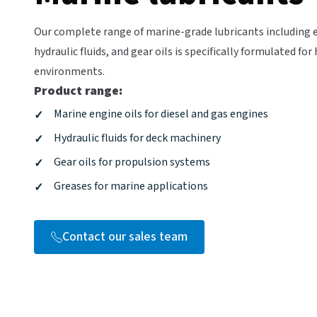
Our complete range of marine-grade lubricants including e
hydraulic fluids, and gear oils is specifically formulated fo
environments. ​​​​‌ ‍ ​‍​‍‌‍ ‌ ​‍‌‍‍‌‌‍‌ ‌‍‍‌‌‍ ‍​‍​‍​ ‍‍​‍​‍‌ ​ ‌‍​‌‌‍ ‍‌‍‍‌‌ ‌​‌ ‍‌​‍ ‍‌‍‍‌‌‍ ​‍​‍​‍ ​​‍​‍‌‍‍​‌ ​‍‌‍‌‌‌‍‌‍​‍​‍​ ‍‍​‍​‍‌‍‍​‌ ‌​‌ ‌​‌ ​​‌ ​ ​ ‍‍​‍ ​‍ ‌‍ ​‌‍‍‌‌‍​‍‌‍‌‌‌ ​‍‌ ‌​‌ ‍‌​‍ ‌‌ ​ ‌ ‌​‌ ‌‌‌‍‌​‌‍‍‌‌‍ ​‍ ‍‌ ‌‍‌‍‌‌‌ ​‍‌‍​ ‌‍‌‌‌‍ ​​‍ ‍‌‍​‌‌ ​​‌ ​​​‍ ‌‍‍‌‌‍ ‍‌ ‌​‌‍‌‌‌‍ ‍‌ ‌​​‍ ‌‍‌‌‌‍‌​‌‍‍‌‌ ‌​​‍ ‌‍ ‌‌‍ ‌‍‌​‌‍‌‌​ ‌‌ ​​‌ ​‍‌‍‌‌‌ ​ ‌‍‌‌‌‍ ‍‌ ‌​‌‍​‌‌ ‌​‌‍‍‌‌‍ ‌‍ ‍​ ‍ ‌‍‍‌‌‍‌​​ ‌‌‍‌​‌‍​ ​ ‌​​ ‌​​ ‍‌​ ‌ ​ ​‍​ ​‍​‍ ‌​ ​ ​ ‌ ​ ​ ​ ​​​‍ ‌​ ‌​‌‍‌​‌‍‌‌‌‍​ ​‍ ‌‌‍​‍​ ​‌​ ​ ‌‍‌​​‍ ‌‌‍‌‍‌‍​‌​ ​ ‌‍‌‍​ ​‌‌‍​‍‌‍​‌‌‍​ ​ ‍​​ ‌ ‌‍​ ​ ​‍​ ‍ ‌ ‌​‌ ‍‌‌ ​​‌‍‌‌​ ‌‌ ​​‌‍​‌‌‍‌ ‌‍‌‌​ ‍ ‌ ​​‌‍​‌‌ ‌​‌‍‍​​ ‌‌ ​​‌‍​‌‌‍‌ ‌‍‌‌‌​​‍‌ ‌‌‌‍‍‌‌‍ ​‌‍‌​‌‍‌‌‌ ​‍​‍‌‌​ ‌‌‌​​‍‌‌ ‌‍‍ ‌‍‌‌‌ ‍‌​‍‌‌​ ​ ‌​‌​​‍‌‌​ ​ ‌​‌​​‍‌‌​ ​‍​ ​‍‌‍​ ​ ‌ ‌‍​ ‌‍‌‌‌‍‌‍​ ​‍​ ​​‌‍​‌​ ​ ‌‍​‍‌‍​ ​ ‍​​ ​‌‌‍‌​‌‍​ ​ ​‍​ ​ ​ ‌​​ ‌‍​ ​‍​ ​‍​ ​ ‌‍‌‍​ ‍​​ ​​‌‍​‍​ ​ ‌‍‌​‌‍​ ‌‍​‌​ ​‍​ ​​​‍‌‌​ ​‍​ ​‍​‍‌‌​ ‌‌‌​‌​​‍ ‍‌ ​‍‌‍‍‌‌‍​ ‌‍‍​‌‌‌​‌‍‌‌‌ ‍​‌ ‌​​‍‌‌​ ‌‌‌​​‍‌‌ ‌‍‍ ‌‍‌‌‌ ‍‌​‍‌‌​ ​ ‌​‌​​‍‌‌​ ​ ‌​‌​​‍‌‌​ ​‍​ ​‍​ ​‍​ ‌​‌‍‌‌​ ​​​ ‍‌​ ​​​ ​​​ ​‍​ ‌​​ ​ ‌‍‌‌​ ‌​​‍‌‌​ ​‍​ ​‍​‍‌‌​ ‌‌‌​‌​​‍ ‍‌‍​ ‌‍‍​‌‍‍‌‌‍ ​‌‍‌​‌ ​‍‌‍‌‌‌‍ ‍​‍‌‌​ ‌‌‌​​‍‌‌ ‌‍‍ ‌‍‌‌‌ ‍‌​‍‌‌​ ​ ‌​‌​​‍‌‌​ ​ ‌​‌​​‍‌‌​ ​‍​ ​‍​ ​ ​ ‍​​ ‌‌​ ​‌​ ​‌​ ​‍‌‍‌‍​ ​​‌‍​‌‌‍​ ​ ​‌​ ‌​​‍‌‌​ ​‍​ ​‍​‍‌‌​ ‌‌‌​‌​​‍ ‍‌ ‌​‌‍‌‌‌ ‍​‌ ‌​​ ‌‍​‍‌‍​‌‌ ​ ‌‍‌‌‌‌‌‌‌ ​‍‌‍ ​​ ‌‌‍‍​‌ ‌​‌ ‌​‌ ​​‌ ​ ​‍‌‌​ ​ ‌​​‌​‍‌‌​ ​‍‌​‌‍​‍‌‌​ ​‍‌​‌‍‌‍ ​‌‍‍‌‌‍​‍‌‍‌‌‌ ​‍‌ ‌​‌ ‍‌​‍ ‌‌ ​ ‌ ‌​‌ ‌‌‌‍‌​‌‍‍‌‌‍ ​‍ ‍‌ ‌‍‌‍‌‌‌ ​‍‌‍​ ‌‍‌‌‌‍ ​​‍ ‍‌‍​‌‌ ​​‌ ​​​‍‌‍‌‍‍‌‌‍‌​​ ‌‌‍‌​‌‍​ ​ ‌​​ ‌​​ ‍‌​ ‌ ​ ​‍​ ​‍​‍ ‌​ ​ ​ ‌ ​ ​ ​ ​​​‍ ‌​ ‌​‌‍‌​‌‍‌‌‌‍​ ​‍ ‌‌‍​‍​ ​‌​ ​ ‌‍‌​​‍ ‌‌‍‌‍‌‍​‌​ ​ ‌‍‌‍​ ​‌‌‍​‍‌‍​‌‌‍​ ​ ‍​​ ‌ ‌‍​ ​ ​‍​‍‌‍‌ ‌​‌ ‍‌‌ ​​‌‍‌‌​ ‌‌ ​​‌‍​‌‌‍‌ ‌‍‌‌​‍‌‍‌ ​​‌‍​‌‌ ‌​‌‍‍​​ ‌‌ ​​‌‍​‌‌‍‌ ‌‍‌‌‌​​‍‌ ‌‌‌‍‍‌‌‍ ​‌‍‌​‌‍‌‌‌ ​‍​‍‌‌​ ‌‌‌​​‍‌‌ ‌‍‍ ‌‍‌‌‌ ‍‌​‍‌‌​ ​ ‌​‌​​‍‌‌​ ​ ‌​‌​​‍‌‌​ ​‍​ ​‍‌‍​ ​ ‌ ‌‍​ ‌‍‌‌‌‍‌‍​ ​‍​ ​​‌‍​‌​ ​ ‌‍​‍‌‍​ ​ ‍​​ ​‌‌‍‌​‌‍​ ​ ​‍​ ​ ​ ‌​​ ‌‍​ ​‍​ ​‍​ ​ ‌‍‌‍​ ‍​​ ​​‌‍​‍​ ​ ‌‍‌​‌‍​ ‌‍​‌​ ​‍​ ​​​‍‌‌​ ​‍​ ​‍​‍‌‌​ ‌‌‌​‌​​‍ ‍‌ ​‍‌‍‍‌‌‍​ ‌‍‍​‌‌‌​‌‍‌‌‌ ‍​‌ ‌​​‍‌‌​ ‌‌‌​​‍‌‌ ‌‍‍ ‌‍‌‌‌ ‍‌​‍‌‌​ ​ ‌​‌​​‍‌‌​ ​ ‌​‌​​‍‌‌​ ​‍​ ​‍​ ​‍​ ‌​‌‍‌‌​ ​​​ ‍‌​ ​​​ ​​​ ​‍​ ‌​​ ​ ‌‍‌‌​ ‌​​‍‌‌​ ​‍​ ​‍​‍‌‌​ ‌‌‌​‌​​‍ ‍‌‍​ ‌‍‍​‌‍‍‌‌‍ ​‌‍‌​‌ ​‍‌‍‌‌‌‍ ‍​‍‌‌​ ‌‌‌​​‍‌‌ ‌‍‍ ‌‍‌‌‌ ‍‌​‍‌‌​ ​ ‌​‌​​‍‌‌​ ​ ‌​‌​​‍‌‌​ ​‍​ ​‍​ ​ ​ ‍​​ ‌‌​ ​‌​ ​‌​ ​‍‌‍‌‍​ ​​‌‍​‌‌‍​ ​ ​‌​ ‌​​‍‌‌​ ​‍​ ​‍​‍‌‌​ ‌‌‌​‌​​‍ ‍‌ ‌​‌‍‌‌‌ ‍​‌ ‌​​‍‌‍‌ ​​‌‍‌‌‌ ​‍‌ ​ ‌ ​​‌‍‌‌‌‍​ ‌ ‌​‌‍‍‌‌ ‌‍‌‍‌‌​ ‌‌ ​​‌ ‌‌‌‍​‍‌‍ ​‌‍‍‌‌ ​ ‌‍‍​‌‍‌‌‌‍‌​​‍​‍‌ ‌
Product range:​​​​‌ ‍ ​‍​‍‌‍ ‌ ​‍‌‍‍‌‌‍‌ ‌‍‍‌‌‍ ‍​‍​‍​ ‍‍​‍​‍‌ ​ ‌‍​‌‌‍ ‍‌‍‍‌‌ ‌​‌ ‍‌​‍ ‍‌‍‍‌‌‍ ​‍​‍​‍ ​​‍​‍‌‍‍​‌ ​‍‌‍‌‌‌‍‌‍​‍​‍​ ‍‍​‍​‍‌‍‍​‌ ‌​‌ ‌​‌ ​​‌ ​ ​ ‍‍​‍ ​‍ ‌‍ ​‌‍‍‌‌‍​‍‌‍‌‌‌ ​‍‌ ‌​‌ ‍‌​‍ ‌‌ ​ ‌ ‌​‌ ‌‌‌‍‌​‌‍‍‌‌‍ ​‍ ‍‌ ‌‍‌‍‌‌‌ ​‍‌‍​ ‌‍‌‌‌‍ ​​‍ ‍‌‍​‌‌ ​​‌ ​​​‍ ‌‍‍‌‌‍ ‍‌ ‌​‌‍‌‌‌‍ ‍‌ ‌​​‍ ‌‍‌‌‌‍‌​‌‍‍‌‌ ‌​​‍ ‌‍ ‌‌‍ ‌‍‌​‌‍‌‌​ ‌‌ ​​‌ ​‍‌‍‌‌‌ ​ ‌‍‌‌‌‍ ‍‌ ‌​‌‍​‌‌ ‌​‌‍‍‌‌‍ ‌‍ ‍​ ‍ ‌‍‍‌‌‍‌​​ ‌‌‍‌​‌‍​ ​ ‌​​ ‌​​ ‍‌​ ‌ ​ ​‍​ ​‍​‍ ‌​ ​ ​ ‌ ​ ​ ​ ​​​‍ ‌​ ‌​‌‍‌​‌‍‌‌‌‍​ ​‍ ‌‌‍​‍​ ​‌​ ​ ‌‍‌​​‍ ‌‌‍‌‍‌‍​‌​ ​ ‌‍‌‍​ ​‌‌‍​‍‌‍​‌‌‍​ ​ ‍​​ ‌ ‌‍​ ​ ​‍​ ‍ ‌ ‌​‌ ‍‌‌ ​​‌‍‌‌​ ‌‌ ​​‌‍​‌‌‍‌ ‌‍‌‌​ ‍ ‌ ​​‌‍​‌‌ ‌​‌‍‍​​ ‌‌ ​​‌‍​‌‌‍‌ ‌‍‌‌‌​​‍‌ ‌‌‌‍‍‌‌‍ ​‌‍‌​‌‍‌‌‌ ​‍​‍‌‌​ ‌‌‌​​‍‌‌ ‌‍‍ ‌‍‌‌‌ ‍‌​‍‌‌​ ​ ‌​‌​​‍‌‌​ ​ ‌​‌​​‍‌‌​ ​‍​ ​‍‌‍​ ​ ‌ ‌‍​ ‌‍‌‌‌‍‌‍​ ​‍​ ​​‌‍​‌​ ​ ‌‍​‍‌‍​ ​ ‍​​ ​‌‌‍‌​‌‍​ ​ ​‍​ ​ ​ ‌​​ ‌‍​ ​‍​ ​‍​ ​ ‌‍‌‍​ ‍​​ ​​‌‍​‍​ ​ ‌‍‌​‌‍​ ‌‍​‌​ ​‍​ ​​​‍‌‌​ ​‍​ ​‍​‍‌‌​ ‌‌‌​‌​​‍ ‍‌ ​‍‌‍‍‌‌‍​ ‌‍‍​‌‌‌​‌‍‌‌‌ ‍​‌ ‌​​‍‌‌​ ‌‌‌​​‍‌‌ ‌‍‍ ‌‍‌‌‌ ‍‌​‍‌‌​ ​ ‌​‌​​‍‌‌​ ​ ‌​‌​​‍‌‌​ ​‍​ ​‍​ ‍‌​ ​​‌‍​‍​ ​​​ ‌‌​ ‌ ​ ​‍‌‍​‌‌‍​ ​ ‍​​ ‌‌‌‍​‌​‍‌‌​ ​‍​ ​‍​‍‌‌​ ‌‌‌​‌​​‍ ‍‌‍​ ‌‍‍​‌‍‍‌‌‍ ​‌‍‌​‌ ​‍‌‍‌‌‌‍ ‍​‍‌‌​ ‌‌‌​​‍‌‌ ‌‍‍ ‌‍‌‌‌ ‍‌​‍‌‌​ ​ ‌​‌​​‍‌‌​ ​ ‌​‌​​‍‌‌​ ​‍​ ​‍‌‍‌​​ ‌‍​ ‍​​ ‍​​ ‌‌​ ‍‌​ ​‍‌‍‌​​ ‌‍​ ​ ​ ‌​​ ​‍​‍‌‌​ ​‍​ ​‍​‍‌‌​ ‌‌‌​‌​​‍ ‍‌ ‌​‌‍‌‌‌ ‍​‌ ‌​​ ‌‍​‍‌‍​‌‌ ​ ‌‍‌‌‌‌‌‌‌ ​‍‌‍ ​​ ‌‌‍‍​‌ ‌​‌ ‌​‌ ​​‌ ​ ​‍‌‌​ ​ ‌​​‌​‍‌‌​ ​‍‌​‌‍​‍‌‌​ ​‍‌​‌‍‌‍ ​‌‍‍‌‌‍​‍‌‍‌‌‌ ​‍‌ ‌​‌ ‍‌​‍ ‌‌ ​ ‌ ‌​‌ ‌‌‌‍‌​‌‍‍‌‌‍ ​‍ ‍‌ ‌‍‌‍‌‌‌ ​‍‌‍​ ‌‍‌‌‌‍ ​​‍ ‍‌‍​‌‌ ​​‌ ​​​‍‌‍‌‍‍‌‌‍‌​​ ‌‌‍‌​‌‍​ ​ ‌​​ ‌​​ ‍‌​ ‌ ​ ​‍​ ​‍​‍ ‌​ ​ ​ ‌ ​ ​ ​ ​​​‍ ‌​ ‌​‌‍‌​‌‍‌‌‌‍​ ​‍ ‌‌‍​‍​ ​‌​ ​ ‌‍‌​​‍ ‌‌‍‌‍‌‍​‌​ ​ ‌‍‌‍​ ​‌‌‍​‍‌‍​‌‌‍​ ​ ‍​​ ‌ ‌‍​ ​ ​‍​‍‌‍‌ ‌​‌ ‍‌‌ ​​‌‍‌‌​ ‌‌ ​​‌‍​‌‌‍‌ ‌‍‌‌​‍‌‍‌ ​​‌‍​‌‌ ‌​‌‍‍​​ ‌‌ ​​‌‍​‌‌‍‌ ‌‍‌‌‌​​‍‌ ‌‌‌‍‍‌‌‍ ​‌‍‌​‌‍‌‌‌ ​‍​‍‌‌​ ‌‌‌​​‍‌‌ ‌‍‍ ‌‍‌‌‌ ‍‌​‍‌‌​ ​ ‌​‌​​‍‌‌​ ​ ‌​‌​​‍‌‌​ ​‍​ ​‍‌‍​ ​ ‌ ‌‍​ ‌‍‌‌‌‍‌‍​ ​‍​ ​​‌‍​‌​ ​ ‌‍​‍‌‍​ ​ ‍​​ ​‌‌‍‌​‌‍​ ​ ​‍​ ​ ​ ‌​​ ‌‍​ ​‍​ ​‍​ ​ ‌‍‌‍​ ‍​​ ​​‌‍​‍​ ​ ‌‍‌​‌‍​ ‌‍​‌​ ​‍​ ​​​‍‌‌​ ​‍​ ​‍​‍‌‌​ ‌‌‌​‌​​‍ ‍‌ ​‍‌‍‍‌‌‍​ ‌‍‍​‌‌‌​‌‍‌‌‌ ‍​‌ ‌​​‍‌‌​ ‌‌‌​​‍‌‌ ‌‍‍ ‌‍‌‌‌ ‍‌​‍‌‌​ ​ ‌​‌​​‍‌‌​ ​ ‌​‌​​‍‌‌​ ​‍​ ​‍​ ‍‌​ ​​‌‍​‍​ ​​​ ‌‌​ ‌ ​ ​‍‌‍​‌‌‍​ ​ ‍​​ ‌‌‌‍​‌​‍‌‌​ ​‍​ ​‍​‍‌‌​ ‌‌‌​‌​​‍ ‍‌‍​ ‌‍‍​‌‍‍‌‌‍ ​‌‍‌​‌ ​‍‌‍‌‌‌‍ ‍​‍‌‌​ ‌‌‌​​‍‌‌ ‌‍‍ ‌‍‌‌‌ ‍‌​‍‌‌​ ​ ‌​‌​​‍‌‌​ ​ ‌​‌​​‍‌‌​ ​‍​ ​‍‌‍‌​​ ‌‍​ ‍​​ ‍​​ ‌‌​ ‍‌​ ​‍‌‍‌​​ ‌‍​ ​ ​ ‌​​ ​‍​‍‌‌​ ​‍​ ​‍​‍‌‌​ ‌‌‌​‌​​‍ ‍‌ ‌​‌‍‌‌‌ ‍​‌ ‌​​‍‌‍‌ ​​‌‍‌‌‌ ​‍‌ ​ ‌ ​​‌‍‌‌‌‍​ ‌ ‌​‌‍‍‌‌ ‌‍‌‍‌‌​ ‌‌ ​​‌ ‌‌‌‍​‍‌‍ ​‌‍‍‌‌ ​ ‌‍‍​‌‍‌‌‌‍‌​​‍​‍‌ ‌
Marine engine oils for diesel and gas engines​​​​‌ ‍ ​‍​‍‌‍ ‌ ​‍‌‍‍‌‌‍‌ ‌‍‍‌‌‍ ‍​‍​‍​ ‍‍​‍​‍‌ ​ ‌‍​‌‌‍ ‍‌‍‍‌‌ ‌​‌ ‍‌​‍ ‍‌‍‍‌‌‍ ​‍​‍​‍ ​​‍​‍‌‍‍​‌ ​‍‌‍‌‌‌‍‌‍​‍​‍​ ‍‍​‍​‍‌‍‍​‌ ‌​‌ ‌​‌ ​​‌ ​ ​ ‍‍​‍ ​‍ ‌‍ ​‌‍‍‌‌‍​‍‌‍‌‌‌ ​‍‌ ‌​‌ ‍‌​‍ ‌‌ ​ ‌ ‌​‌ ‌‌‌‍‌​‌‍‍‌‌‍ ​‍ ‍‌ ‌‍‌‍‌‌‌ ​‍‌‍​ ‌‍‌‌‌‍ ​​‍ ‍‌‍​‌‌ ​​‌ ​​​‍ ‌‍‍‌‌‍ ‍‌ ‌​‌‍‌‌‌‍ ‍‌ ‌​​‍ ‌‍‌‌‌‍‌​‌‍‍‌‌ ‌​​‍ ‌‍ ‌‌‍ ‌‍‌​‌‍‌‌​ ‌‌ ​​‌ ​‍‌‍‌‌‌ ​ ‌‍‌‌‌‍ ‍‌ ‌​‌‍​‌‌ ‌​‌‍‍‌‌‍ ‌‍ ‍​ ‍ ‌‍‍‌‌‍‌​​ ‌‌‍‌​‌‍​ ​ ‌​​ ‌​​ ‍‌​ ‌ ​ ​‍​ ​‍​‍ ‌​ ​ ​ ‌ ​ ​ ​ ​​​‍ ‌​ ‌​‌‍‌​‌‍‌‌‌‍​ ​‍ ‌‌‍​‍​ ​‌​ ​ ‌‍‌​​‍ ‌‌‍‌‍‌‍​‌​ ​ ‌‍‌‍​ ​‌‌‍​‍‌‍​‌‌‍​ ​ ‍​​ ‌ ‌‍​ ​ ​‍​ ‍ ‌ ‌​‌ ‍‌‌ ​​‌‍‌‌​ ‌‌ ​​‌‍​‌‌‍‌ ‌‍‌‌​ ‍ ‌ ​​‌‍​‌‌ ‌​‌‍‍​​ ‌‌ ​​‌‍​‌‌‍‌ ‌‍‌‌‌​​‍‌ ‌‌‌‍‍‌‌‍ ​‌‍‌​‌‍‌‌‌ ​‍​‍‌‌​ ‌‌‌​​‍‌‌ ‌‍‍ ‌‍‌‌‌ ‍‌​‍‌‌​ ​ ‌​‌​​‍‌‌​ ​ ‌​‌​​‍‌‌​ ​‍​ ​‍‌‍​ ​ ‌ ‌‍​ ‌‍‌‌‌‍‌‍​ ​‍​ ​​‌‍​‌​ ​ ‌‍​‍‌‍​ ​ ‍​​ ​‌‌‍‌​‌‍​ ​ ​‍​ ​ ​ ‌​​ ‌‍​ ​‍​ ​‍​ ​ ‌‍‌‍​ ‍​​ ​​‌‍​‍​ ​ ‌‍‌​‌‍​ ‌‍​‌​ ​‍​ ​​​‍‌‌​ ​‍​ ​‍​‍‌‌​ ‌‌‌​‌​​‍ ‍‌ ​‍‌‍‍‌‌‍​ ‌‍‍​‌‌‌​‌‍‌‌‌ ‍​‌ ‌​​‍‌‌​ ‌‌‌​​‍‌‌ ‌‍‍ ‌‍‌‌‌ ‍‌​‍‌‌​ ​ ‌​‌​​‍‌‌​ ​ ‌​‌​​‍‌‌​ ​‍​ ​‍​ ‌‍​ ‌‌‌‍‌​‌‍‌‍​ ​​​ ‌‌​ ​‍​ ​ ​ ​ ​ ​​​ ‍‌​ ‌‌​‍‌‌​ ​‍​ ​‍​‍‌‌​ ‌‌‌​‌​​‍ ‍‌‍​ ‌‍‍​‌‍‍‌‌‍ ​‌‍‌​‌ ​‍‌‍‌‌‌‍ ‍​‍‌‌​ ‌‌‌​​‍‌‌ ‌‍‍ ‌‍‌‌‌ ‍‌​‍‌‌​ ​ ‌​‌​​‍‌‌​ ​ ‌​‌​​‍‌‌​ ​‍​ ​‍‌‍​‌​ ‍‌​ ​ ​ ​‌‌‍‌‍‌‍‌‌‌‍​‍​ ​‍​ ​‌​ ‌‍‌‍​‌​ ‌​​‍‌‌​ ​‍​ ​‍​‍‌‌​ ‌‌‌​‌​​‍ ‍‌ ‌​‌‍‌‌‌ ‍​‌ ‌​​ ‌‍​‍‌‍​‌‌ ​ ‌‍‌‌‌‌‌‌‌ ​‍‌‍ ​​ ‌‌‍‍​‌ ‌​‌ ‌​‌ ​​‌ ​ ​‍‌‌​ ​ ‌​​‌​‍‌‌​ ​‍‌​‌‍​‍‌‌​ ​‍‌​‌‍‌‍ ​‌‍‍‌‌‍​‍‌‍‌‌‌ ​‍‌ ‌​‌ ‍‌​‍ ‌‌ ​ ‌ ‌​‌ ‌‌‌‍‌​‌‍‍‌‌‍ ​‍ ‍‌ ‌‍‌‍‌‌‌ ​‍‌‍​ ‌‍‌‌‌‍ ​​‍ ‍‌‍​‌‌ ​​‌ ​​​‍‌‍‌‍‍‌‌‍‌​​ ‌‌‍‌​‌‍​ ​ ‌​​ ‌​​ ‍‌​ ‌ ​ ​‍​ ​‍​‍ ‌​ ​ ​ ‌ ​ ​ ​ ​​​‍ ‌​ ‌​‌‍‌​‌‍‌‌‌‍​ ​‍ ‌‌‍​‍​ ​‌​ ​ ‌‍‌​​‍ ‌‌‍‌‍‌‍​‌​ ​ ‌‍‌‍​ ​‌‌‍​‍‌‍​‌‌‍​ ​ ‍​​ ‌ ‌‍​ ​ ​‍​‍‌‍‌ ‌​‌ ‍‌‌ ​​‌‍‌‌​ ‌‌ ​​‌‍​‌‌‍‌ ‌‍‌‌​‍‌‍‌ ​​‌‍​‌‌ ‌​‌‍‍​​ ‌‌ ​​‌‍​‌‌‍‌ ‌‍‌‌‌​​‍‌ ‌‌‌‍‍‌‌‍ ​‌‍‌​‌‍‌‌‌ ​‍​‍‌‌​ ‌‌‌​​‍‌‌ ‌‍‍ ‌‍‌‌‌ ‍‌​‍‌‌​ ​ ‌​‌​​‍‌‌​ ​ ‌​‌​​‍‌‌​ ​‍​ ​‍‌‍​ ​ ‌ ‌‍​ ‌‍‌‌‌‍‌‍​ ​‍​ ​​‌‍​‌​ ​ ‌‍​‍‌‍​ ​ ‍​​ ​‌‌‍‌​‌‍​ ​ ​‍​ ​ ​ ‌​​ ‌‍​ ​‍​ ​‍​ ​ ‌‍‌‍​ ‍​​ ​​‌‍​‍​ ​ ‌‍‌​‌‍​ ‌‍​‌​ ​‍​ ​​​‍‌‌​ ​‍​ ​‍​‍‌‌​ ‌‌‌​‌​​‍ ‍‌ ​‍‌‍‍‌‌‍​ ‌‍‍​‌‌‌​‌‍‌‌‌ ‍​‌ ‌​​‍‌‌​ ‌‌‌​​‍‌‌ ‌‍‍ ‌‍‌‌‌ ‍‌​‍‌‌​ ​ ‌​‌​​‍‌‌​ ​ ‌​‌​​‍‌‌​ ​‍​ ​‍​ ‌‍​ ‌‌‌‍‌​‌‍‌‍​ ​​​ ‌‌​ ​‍​ ​ ​ ​ ​ ​​​ ‍‌​ ‌‌​‍‌‌​ ​‍​ ​‍​‍‌‌​ ‌‌‌​‌​​‍ ‍‌‍​ ‌‍‍​‌‍‍‌‌‍ ​‌‍‌​‌ ​‍‌‍‌‌‌‍ ‍​‍‌‌​ ‌‌‌​​‍‌‌ ‌‍‍ ‌‍‌‌‌ ‍‌​‍‌‌​ ​ ‌​‌​​‍‌‌​ ​ ‌​‌​​‍‌‌​ ​‍​ ​‍‌‍​‌​ ‍‌​ ​ ​ ​‌‌‍‌‍‌‍‌‌‌‍​‍​ ​‍​ ​‌​ ‌‍‌‍​‌​ ‌​​‍‌‌​ ​‍​ ​‍​‍‌‌​ ‌‌‌​‌​​‍ ‍‌ ‌​‌‍‌‌‌ ‍​‌ ‌​​‍‌‍‌ ​​‌‍‌‌‌ ​‍‌ ​ ‌ ​​‌‍‌‌‌‍​ ‌ ‌​‌‍‍‌‌ ‌‍‌‍‌‌​ ‌‌ ​​‌ ‌‌‌‍​‍‌‍ ​‌‍‍‌‌ ​ ‌‍‍​‌‍‌‌‌‍‌​​‍​‍‌ ‌
Hydraulic fluids for deck machinery​​​​‌ ‍ ​‍​‍‌‍ ‌ ​‍‌‍‍‌‌‍‌ ‌‍‍‌‌‍ ‍​‍​‍​ ‍‍​‍​‍‌ ​ ‌‍​‌‌‍ ‍‌‍‍‌‌ ‌​‌ ‍‌​‍ ‍‌‍‍‌‌‍ ​‍​‍​‍ ​​‍​‍‌‍‍​‌ ​‍‌‍‌‌‌‍‌‍​‍​‍​ ‍‍​‍​‍‌‍‍​‌ ‌​‌ ‌​‌ ​​‌ ​ ​ ‍‍​‍ ​‍ ‌‍ ​‌‍‍‌‌‍​‍‌‍‌‌‌ ​‍‌ ‌​‌ ‍‌​‍ ‌‌ ​ ‌ ‌​‌ ‌‌‌‍‌​‌‍‍‌‌‍ ​‍ ‍‌ ‌‍‌‍‌‌‌ ​‍‌‍​ ‌‍‌‌‌‍ ​​‍ ‍‌‍​‌‌ ​​‌ ​​​‍ ‌‍‍‌‌‍ ‍‌ ‌​‌‍‌‌‌‍ ‍‌ ‌​​‍ ‌‍‌‌‌‍‌​‌‍‍‌‌ ‌​​‍ ‌‍ ‌‌‍ ‌‍‌​‌‍‌‌​ ‌‌ ​​‌ ​‍‌‍‌‌‌ ​ ‌‍‌‌‌‍ ‍‌ ‌​‌‍​‌‌ ‌​‌‍‍‌‌‍ ‌‍ ‍​ ‍ ‌‍‍‌‌‍‌​​ ‌‌‍‌​‌‍​ ​ ‌​​ ‌​​ ‍‌​ ‌ ​ ​‍​ ​‍​‍ ‌​ ​ ​ ‌ ​ ​ ​ ​​​‍ ‌​ ‌​‌‍‌​‌‍‌‌‌‍​ ​‍ ‌‌‍​‍​ ​‌​ ​ ‌‍‌​​‍ ‌‌‍‌‍‌‍​‌​ ​ ‌‍‌‍​ ​‌‌‍​‍‌‍​‌‌‍​ ​ ‍​​ ‌ ‌‍​ ​ ​‍​ ‍ ‌ ‌​‌ ‍‌‌ ​​‌‍‌‌​ ‌‌ ​​‌‍​‌‌‍‌ ‌‍‌‌​ ‍ ‌ ​​‌‍​‌‌ ‌​‌‍‍​​ ‌‌ ​​‌‍​‌‌‍‌ ‌‍‌‌‌​​‍‌ ‌‌‌‍‍‌‌‍ ​‌‍‌​‌‍‌‌‌ ​‍​‍‌‌​ ‌‌‌​​‍‌‌ ‌‍‍ ‌‍‌‌‌ ‍‌​‍‌‌​ ​ ‌​‌​​‍‌‌​ ​ ‌​‌​​‍‌‌​ ​‍​ ​‍‌‍​ ​ ‌ ‌‍​ ‌‍‌‌‌‍‌‍​ ​‍​ ​​‌‍​‌​ ​ ‌‍​‍‌‍​ ​ ‍​​ ​‌‌‍‌​‌‍​ ​ ​‍​ ​ ​ ‌​​ ‌‍​ ​‍​ ​‍​ ​ ‌‍‌‍​ ‍​​ ​​‌‍​‍​ ​ ‌‍‌​‌‍​ ‌‍​‌​ ​‍​ ​​​‍‌‌​ ​‍​ ​‍​‍‌‌​ ‌‌‌​‌​​‍ ‍‌ ​‍‌‍‍‌‌‍​ ‌‍‍​‌‌‌​‌‍‌‌‌ ‍​‌ ‌​​‍‌‌​ ‌‌‌​​‍‌‌ ‌‍‍ ‌‍‌‌‌ ‍‌​‍‌‌​ ​ ‌​‌​​‍‌‌​ ​ ‌​‌​​‍‌‌​ ​‍​ ​‍​ ‍‌​ ‍‌​ ‌‌‌‍​ ​ ‌‍​ ‍‌‌‍‌​​ ​‍​ ​‍‌‍‌‍‌‍​ ​ ​‍​‍‌‌​ ​‍​ ​‍​‍‌‌​ ‌‌‌​‌​​‍ ‍‌‍​ ‌‍‍​‌‍‍‌‌‍ ​‌‍‌​‌ ​‍‌‍‌‌‌‍ ‍​‍‌‌​ ‌‌‌​​‍‌‌ ‌‍‍ ‌‍‌‌‌ ‍‌​‍‌‌​ ​ ‌​‌​​‍‌‌​ ​ ‌​‌​​‍‌‌​ ​‍​ ​‍​ ‌​‌‍‌‍​ ‌‌‌‍‌​​ ‌‌​ ‍‌‌‍‌​‌‍‌​​ ‍‌​ ​​​ ‌‍​ ‌‌​‍‌‌​ ​‍​ ​‍​‍‌‌​ ‌‌‌​‌​​‍ ‍‌ ‌​‌‍‌‌‌ ‍​‌ ‌​​ ‌‍​‍‌‍​‌‌ ​ ‌‍‌‌‌‌‌‌‌ ​‍‌‍ ​​ ‌‌‍‍​‌ ‌​‌ ‌​‌ ​​‌ ​ ​‍‌‌​ ​ ‌​​‌​‍‌‌​ ​‍‌​‌‍​‍‌‌​ ​‍‌​‌‍‌‍ ​‌‍‍‌‌‍​‍‌‍‌‌‌ ​‍‌ ‌​‌ ‍‌​‍ ‌‌ ​ ‌ ‌​‌ ‌‌‌‍‌​‌‍‍‌‌‍ ​‍ ‍‌ ‌‍‌‍‌‌‌ ​‍‌‍​ ‌‍‌‌‌‍ ​​‍ ‍‌‍​‌‌ ​​‌ ​​​‍‌‍‌‍‍‌‌‍‌​​ ‌‌‍‌​‌‍​ ​ ‌​​ ‌​​ ‍‌​ ‌ ​ ​‍​ ​‍​‍ ‌​ ​ ​ ‌ ​ ​ ​ ​​​‍ ‌​ ‌​‌‍‌​‌‍‌‌‌‍​ ​‍ ‌‌‍​‍​ ​‌​ ​ ‌‍‌​​‍ ‌‌‍‌‍‌‍​‌​ ​ ‌‍‌‍​ ​‌‌‍​‍‌‍​‌‌‍​ ​ ‍​​ ‌ ‌‍​ ​ ​‍​‍‌‍‌ ‌​‌ ‍‌‌ ​​‌‍‌‌​ ‌‌ ​​‌‍​‌‌‍‌ ‌‍‌‌​‍‌‍‌ ​​‌‍​‌‌ ‌​‌‍‍​​ ‌‌ ​​‌‍​‌‌‍‌ ‌‍‌‌‌​​‍‌ ‌‌‌‍‍‌‌‍ ​‌‍‌​‌‍‌‌‌ ​‍​‍‌‌​ ‌‌‌​​‍‌‌ ‌‍‍ ‌‍‌‌‌ ‍‌​‍‌‌​ ​ ‌​‌​​‍‌‌​ ​ ‌​‌​​‍‌‌​ ​‍​ ​‍‌‍​ ​ ‌ ‌‍​ ‌‍‌‌‌‍‌‍​ ​‍​ ​​‌‍​‌​ ​ ‌‍​‍‌‍​ ​ ‍​​ ​‌‌‍‌​‌‍​ ​ ​‍​ ​ ​ ‌​​ ‌‍​ ​‍​ ​‍​ ​ ‌‍‌‍​ ‍​​ ​​‌‍​‍​ ​ ‌‍‌​‌‍​ ‌‍​‌​ ​‍​ ​​​‍‌‌​ ​‍​ ​‍​‍‌‌​ ‌‌‌​‌​​‍ ‍‌ ​‍‌‍‍‌‌‍​ ‌‍‍​‌‌‌​‌‍‌‌‌ ‍​‌ ‌​​‍‌‌​ ‌‌‌​​‍‌‌ ‌‍‍ ‌‍‌‌‌ ‍‌​‍‌‌​ ​ ‌​‌​​‍‌‌​ ​ ‌​‌​​‍‌‌​ ​‍​ ​‍​ ‍‌​ ‍‌​ ‌‌‌‍​ ​ ‌‍​ ‍‌‌‍‌​​ ​‍​ ​‍‌‍‌‍‌‍​ ​ ​‍​‍‌‌​ ​‍​ ​‍​‍‌‌​ ‌‌‌​‌​​‍ ‍‌‍​ ‌‍‍​‌‍‍‌‌‍ ​‌‍‌​‌ ​‍‌‍‌‌‌‍ ‍​‍‌‌​ ‌‌‌​​‍‌‌ ‌‍‍ ‌‍‌‌‌ ‍‌​‍‌‌​ ​ ‌​‌​​‍‌‌​ ​ ‌​‌​​‍‌‌​ ​‍​ ​‍​ ‌​‌‍‌‍​ ‌‌‌‍‌​​ ‌‌​ ‍‌‌‍‌​‌‍‌​​ ‍‌​ ​​​ ‌‍​ ‌‌​‍‌‌​ ​‍​ ​‍​‍‌‌​ ‌‌‌​‌​​‍ ‍‌ ‌​‌‍‌‌‌ ‍​‌ ‌​​‍‌‍‌ ​​‌‍‌‌‌ ​‍‌ ​ ‌ ​​‌‍‌‌‌‍​ ‌ ‌​‌‍‍‌‌ ‌‍‌‍‌‌​ ‌‌ ​​‌ ‌‌‌‍​‍‌‍ ​‌‍‍‌‌ ​ ‌‍‍​‌‍‌‌‌‍‌​​‍​‍‌ ‌
Gear oils for propulsion systems​​​​‌ ‍ ​‍​‍‌‍ ‌ ​‍‌‍‍‌‌‍‌ ‌‍‍‌‌‍ ‍​‍​‍​ ‍‍​‍​‍‌ ​ ‌‍​‌‌‍ ‍‌‍‍‌‌ ‌​‌ ‍‌​‍ ‍‌‍‍‌‌‍ ​‍​‍​‍ ​​‍​‍‌‍‍​‌ ​‍‌‍‌‌‌‍‌‍​‍​‍​ ‍‍​‍​‍‌‍‍​‌ ‌​‌ ‌​‌ ​​‌ ​ ​ ‍‍​‍ ​‍ ‌‍ ​‌‍‍‌‌‍​‍‌‍‌‌‌ ​‍‌ ‌​‌ ‍‌​‍ ‌‌ ​ ‌ ‌​‌ ‌‌‌‍‌​‌‍‍‌‌‍ ​‍ ‍‌ ‌‍‌‍‌‌‌ ​‍‌‍​ ‌‍‌‌‌‍ ​​‍ ‍‌‍​‌‌ ​​‌ ​​​‍ ‌‍‍‌‌‍ ‍‌ ‌​‌‍‌‌‌‍ ‍‌ ‌​​‍ ‌‍‌‌‌‍‌​‌‍‍‌‌ ‌​​‍ ‌‍ ‌‌‍ ‌‍‌​‌‍‌‌​ ‌‌ ​​‌ ​‍‌‍‌‌‌ ​ ‌‍‌‌‌‍ ‍‌ ‌​‌‍​‌‌ ‌​‌‍‍‌‌‍ ‌‍ ‍​ ‍ ‌‍‍‌‌‍‌​​ ‌‌‍‌​‌‍​ ​ ‌​​ ‌​​ ‍‌​ ‌ ​ ​‍​ ​‍​‍ ‌​ ​ ​ ‌ ​ ​ ​ ​​​‍ ‌​ ‌​‌‍‌​‌‍‌‌‌‍​ ​‍ ‌‌‍​‍​ ​‌​ ​ ‌‍‌​​‍ ‌‌‍‌‍‌‍​‌​ ​ ‌‍‌‍​ ​‌‌‍​‍‌‍​‌‌‍​ ​ ‍​​ ‌ ‌‍​ ​ ​‍​ ‍ ‌ ‌​‌ ‍‌‌ ​​‌‍‌‌​ ‌‌ ​​‌‍​‌‌‍‌ ‌‍‌‌​ ‍ ‌ ​​‌‍​‌‌ ‌​‌‍‍​​ ‌‌ ​​‌‍​‌‌‍‌ ‌‍‌‌‌​​‍‌ ‌‌‌‍‍‌‌‍ ​‌‍‌​‌‍‌‌‌ ​‍​‍‌‌​ ‌‌‌​​‍‌‌ ‌‍‍ ‌‍‌‌‌ ‍‌​‍‌‌​ ​ ‌​‌​​‍‌‌​ ​ ‌​‌​​‍‌‌​ ​‍​ ​‍‌‍​ ​ ‌ ‌‍​ ‌‍‌‌‌‍‌‍​ ​‍​ ​​‌‍​‌​ ​ ‌‍​‍‌‍​ ​ ‍​​ ​‌‌‍‌​‌‍​ ​ ​‍​ ​ ​ ‌​​ ‌‍​ ​‍​ ​‍​ ​ ‌‍‌‍​ ‍​​ ​​‌‍​‍​ ​ ‌‍‌​‌‍​ ‌‍​‌​ ​‍​ ​​​‍‌‌​ ​‍​ ​‍​‍‌‌​ ‌‌‌​‌​​‍ ‍‌ ​‍‌‍‍‌‌‍​ ‌‍‍​‌‌‌​‌‍‌‌‌ ‍​‌ ‌​​‍‌‌​ ‌‌‌​​‍‌‌ ‌‍‍ ‌‍‌‌‌ ‍‌​‍‌‌​ ​ ‌​‌​​‍‌‌​ ​ ‌​‌​​‍‌‌​ ​‍​ ​‍​ ​​​ ‌‍​ ​ ​ ‌‍​ ‌‍​ ​​​ ‌‍​ ‌‍​ ‌‌​ ​‌​ ‍‌​ ​‌​‍‌‌​ ​‍​ ​‍​‍‌‌​ ‌‌‌​‌​​‍ ‍‌‍​ ‌‍‍​‌‍‍‌‌‍ ​‌‍‌​‌ ​‍‌‍‌‌‌‍ ‍​‍‌‌​ ‌‌‌​​‍‌‌ ‌‍‍ ‌‍‌‌‌ ‍‌​‍‌‌​ ​ ‌​‌​​‍‌‌​ ​ ‌​‌​​‍‌‌​ ​‍​ ​‍​ ​​‌‍​ ‌‍​‍​ ‌‌‌‍‌‌‌‍​ ‌‍​‍​ ​ ​ ‌ ‌‍‌‌​ ‍​‌‍​ ​‍‌‌​ ​‍​ ​‍​‍‌‌​ ‌‌‌​‌​​‍ ‍‌ ‌​‌‍‌‌‌ ‍​‌ ‌​​ ‌‍​‍‌‍​‌‌ ​ ‌‍‌‌‌‌‌‌‌ ​‍‌‍ ​​ ‌‌‍‍​‌ ‌​‌ ‌​‌ ​​‌ ​ ​‍‌‌​ ​ ‌​​‌​‍‌‌​ ​‍‌​‌‍​‍‌‌​ ​‍‌​‌‍‌‍ ​‌‍‍‌‌‍​‍‌‍‌‌‌ ​‍‌ ‌​‌ ‍‌​‍ ‌‌ ​ ‌ ‌​‌ ‌‌‌‍‌​‌‍‍‌‌‍ ​‍ ‍‌ ‌‍‌‍‌‌‌ ​‍‌‍​ ‌‍‌‌‌‍ ​​‍ ‍‌‍​‌‌ ​​‌ ​​​‍‌‍‌‍‍‌‌‍‌​​ ‌‌‍‌​‌‍​ ​ ‌​​ ‌​​ ‍‌​ ‌ ​ ​‍​ ​‍​‍ ‌​ ​ ​ ‌ ​ ​ ​ ​​​‍ ‌​ ‌​‌‍‌​‌‍‌‌‌‍​ ​‍ ‌‌‍​‍​ ​‌​ ​ ‌‍‌​​‍ ‌‌‍‌‍‌‍​‌​ ​ ‌‍‌‍​ ​‌‌‍​‍‌‍​‌‌‍​ ​ ‍​​ ‌ ‌‍​ ​ ​‍​‍‌‍‌ ‌​‌ ‍‌‌ ​​‌‍‌‌​ ‌‌ ​​‌‍​‌‌‍‌ ‌‍‌‌​‍‌‍‌ ​​‌‍​‌‌ ‌​‌‍‍​​ ‌‌ ​​‌‍​‌‌‍‌ ‌‍‌‌‌​​‍‌ ‌‌‌‍‍‌‌‍ ​‌‍‌​‌‍‌‌‌ ​‍​‍‌‌​ ‌‌‌​​‍‌‌ ‌‍‍ ‌‍‌‌‌ ‍‌​‍‌‌​ ​ ‌​‌​​‍‌‌​ ​ ‌​‌​​‍‌‌​ ​‍​ ​‍‌‍​ ​ ‌ ‌‍​ ‌‍‌‌‌‍‌‍​ ​‍​ ​​‌‍​‌​ ​ ‌‍​‍‌‍​ ​ ‍​​ ​‌‌‍‌​‌‍​ ​ ​‍​ ​ ​ ‌​​ ‌‍​ ​‍​ ​‍​ ​ ‌‍‌‍​ ‍​​ ​​‌‍​‍​ ​ ‌‍‌​‌‍​ ‌‍​‌​ ​‍​ ​​​‍‌‌​ ​‍​ ​‍​‍‌‌​ ‌‌‌​‌​​‍ ‍‌ ​‍‌‍‍‌‌‍​ ‌‍‍​‌‌‌​‌‍‌‌‌ ‍​‌ ‌​​‍‌‌​ ‌‌‌​​‍‌‌ ‌‍‍ ‌‍‌‌‌ ‍‌​‍‌‌​ ​ ‌​‌​​‍‌‌​ ​ ‌​‌​​‍‌‌​ ​‍​ ​‍​ ​​​ ‌‍​ ​ ​ ‌‍​ ‌‍​ ​​​ ‌‍​ ‌‍​ ‌‌​ ​‌​ ‍‌​ ​‌​‍‌‌​ ​‍​ ​‍​‍‌‌​ ‌‌‌​‌​​‍ ‍‌‍​ ‌‍‍​‌‍‍‌‌‍ ​‌‍‌​‌ ​‍‌‍‌‌‌‍ ‍​‍‌‌​ ‌‌‌​​‍‌‌ ‌‍‍ ‌‍‌‌‌ ‍‌​‍‌‌​ ​ ‌​‌​​‍‌‌​ ​ ‌​‌​​‍‌‌​ ​‍​ ​‍​ ​​‌‍​ ‌‍​‍​ ‌‌‌‍‌‌‌‍​ ‌‍​‍​ ​ ​ ‌ ‌‍‌‌​ ‍​‌‍​ ​‍‌‌​ ​‍​ ​‍​‍‌‌​ ‌‌‌​‌​​‍ ‍‌ ‌​‌‍‌‌‌ ‍​‌ ‌​​‍‌‍‌ ​​‌‍‌‌‌ ​‍‌ ​ ‌ ​​‌‍‌‌‌‍​ ‌ ‌​‌‍‍‌‌ ‌‍‌‍‌‌​ ‌‌ ​​‌ ‌‌‌‍​‍‌‍ ​‌‍‍‌‌ ​ ‌‍‍​‌‍‌‌‌‍‌​​‍​‍‌ ‌
Greases for marine applications​​​​‌ ‍ ​‍​‍‌‍ ‌ ​‍‌‍‍‌‌‍‌ ‌‍‍‌‌‍ ‍​‍​‍​ ‍‍​‍​‍‌ ​ ‌‍​‌‌‍ ‍‌‍‍‌‌ ‌​‌ ‍‌​‍ ‍‌‍‍‌‌‍ ​‍​‍​‍ ​​‍​‍‌‍‍​‌ ​‍‌‍‌‌‌‍‌‍​‍​‍​ ‍‍​‍​‍‌‍‍​‌ ‌​‌ ‌​‌ ​​‌ ​ ​ ‍‍​‍ ​‍ ‌‍ ​‌‍‍‌‌‍​‍‌‍‌‌‌ ​‍‌ ‌​‌ ‍‌​‍ ‌‌ ​ ‌ ‌​‌ ‌‌‌‍‌​‌‍‍‌‌‍ ​‍ ‍‌ ‌‍‌‍‌‌‌ ​‍‌‍​ ‌‍‌‌‌‍ ​​‍ ‍‌‍​‌‌ ​​‌ ​​​‍ ‌‍‍‌‌‍ ‍‌ ‌​‌‍‌‌‌‍ ‍‌ ‌​​‍ ‌‍‌‌‌‍‌​‌‍‍‌‌ ‌​​‍ ‌‍ ‌‌‍ ‌‍‌​‌‍‌‌​ ‌‌ ​​‌ ​‍‌‍‌‌‌ ​ ‌‍‌‌‌‍ ‍‌ ‌​‌‍​‌‌ ‌​‌‍‍‌‌‍ ‌‍ ‍​ ‍ ‌‍‍‌‌‍‌​​ ‌‌‍‌​‌‍​ ​ ‌​​ ‌​​ ‍‌​ ‌ ​ ​‍​ ​‍​‍ ‌​ ​ ​ ‌ ​ ​ ​ ​​​‍ ‌​ ‌​‌‍‌​‌‍‌‌‌‍​ ​‍ ‌‌‍​‍​ ​‌​ ​ ‌‍‌​​‍ ‌‌‍‌‍‌‍​‌​ ​ ‌‍‌‍​ ​‌‌‍​‍‌‍​‌‌‍​ ​ ‍​​ ‌ ‌‍​ ​ ​‍​ ‍ ‌ ‌​‌ ‍‌‌ ​​‌‍‌‌​ ‌‌ ​​‌‍​‌‌‍‌ ‌‍‌‌​ ‍ ‌ ​​‌‍​‌‌ ‌​‌‍‍​​ ‌‌ ​​‌‍​‌‌‍‌ ‌‍‌‌‌​​‍‌ ‌‌‌‍‍‌‌‍ ​‌‍‌​‌‍‌‌‌ ​‍​‍‌‌​ ‌‌‌​​‍‌‌ ‌‍‍ ‌‍‌‌‌ ‍‌​‍‌‌​ ​ ‌​‌​​‍‌‌​ ​ ‌​‌​​‍‌‌​ ​‍​ ​‍‌‍​ ​ ‌ ‌‍​ ‌‍‌‌‌‍‌‍​ ​‍​ ​​‌‍​‌​ ​ ‌‍​‍‌‍​ ​ ‍​​ ​‌‌‍‌​‌‍​ ​ ​‍​ ​ ​ ‌​​ ‌‍​ ​‍​ ​‍​ ​ ‌‍‌‍​ ‍​​ ​​‌‍​‍​ ​ ‌‍‌​‌‍​ ‌‍​‌​ ​‍​ ​​​‍‌‌​ ​‍​ ​‍​‍‌‌​ ‌‌‌​‌​​‍ ‍‌ ​‍‌‍‍‌‌‍​ ‌‍‍​‌‌‌​‌‍‌‌‌ ‍​‌ ‌​​‍‌‌​ ‌‌‌​​‍‌‌ ‌‍‍ ‌‍‌‌‌ ‍‌​‍‌‌​ ​ ‌​‌​​‍‌‌​ ​ ‌​‌​​‍‌‌​ ​‍​ ​‍‌‍​ ​ ​ ‌‍​‌​ ​ ‌‍​ ​ ​‍​ ​‍‌‍‌‍​ ‌‍​ ​‍​ ​‌​ ‌‍​‍‌‌​ ​‍​ ​‍​‍‌‌​ ‌‌‌​‌​​‍ ‍‌‍​ ‌‍‍​‌‍‍‌‌‍ ​‌‍‌​‌ ​‍‌‍‌‌‌‍ ‍​‍‌‌​ ‌‌‌​​‍‌‌ ‌‍‍ ‌‍‌‌‌ ‍‌​‍‌‌​ ​ ‌​‌​​‍‌‌​ ​ ‌​‌​​‍‌‌​ ​‍​ ​‍​ ​‍​ ‍​​ ‌ ‌‍‌‌​ ​​​ ​‌​ ‌‍​ ‌ ‌‍‌‍‌‍​ ​ ​ ​ ‌ ​‍‌‌​ ​‍​ ​‍​‍‌‌​ ‌‌‌​‌​​‍ ‍‌ ‌​‌‍‌‌‌ ‍​‌ ‌​​ ‌‍​‍‌‍​‌‌ ​ ‌‍‌‌‌‌‌‌‌ ​‍‌‍ ​​ ‌‌‍‍​‌ ‌​‌ ‌​‌ ​​‌ ​ ​‍‌‌​ ​ ‌​​‌​‍‌‌​ ​‍‌​‌‍​‍‌‌​ ​‍‌​‌‍‌‍ ​‌‍‍‌‌‍​‍‌‍‌‌‌ ​‍‌ ‌​‌ ‍‌​‍ ‌‌ ​ ‌ ‌​‌ ‌‌‌‍‌​‌‍‍‌‌‍ ​‍ ‍‌ ‌‍‌‍‌‌‌ ​‍‌‍​ ‌‍‌‌‌‍ ​​‍ ‍‌‍​‌‌ ​​‌ ​​​‍‌‍‌‍‍‌‌‍‌​​ ‌‌‍‌​‌‍​ ​ ‌​​ ‌​​ ‍‌​ ‌ ​ ​‍​ ​‍​‍ ‌​ ​ ​ ‌ ​ ​ ​ ​​​‍ ‌​ ‌​‌‍‌​‌‍‌‌‌‍​ ​‍ ‌‌‍​‍​ ​‌​ ​ ‌‍‌​​‍ ‌‌‍‌‍‌‍​‌​ ​ ‌‍‌‍​ ​‌‌‍​‍‌‍​‌‌‍​ ​ ‍​​ ‌ ‌‍​ ​ ​‍​‍‌‍‌ ‌​‌ ‍‌‌ ​​‌‍‌‌​ ‌‌ ​​‌‍​‌‌‍‌ ‌‍‌‌​‍‌‍‌ ​​‌‍​‌‌ ‌​‌‍‍​​ ‌‌ ​​‌‍​‌‌‍‌ ‌‍‌‌‌​​‍‌ ‌‌‌‍‍‌‌‍ ​‌‍‌​‌‍‌‌‌ ​‍​‍‌‌​ ‌‌‌​​‍‌‌ ‌‍‍ ‌‍‌‌‌ ‍‌​‍‌‌​ ​ ‌​‌​​‍‌‌​ ​ ‌​‌​​‍‌‌​ ​‍​ ​‍‌‍​ ​ ‌ ‌‍​ ‌‍‌‌‌‍‌‍​ ​‍​ ​​‌‍​‌​ ​ ‌‍​‍‌‍​ ​ ‍​​ ​‌‌‍‌​‌‍​ ​ ​‍​ ​ ​ ‌​​ ‌‍​ ​‍​ ​‍​ ​ ‌‍‌‍​ ‍​​ ​​‌‍​‍​ ​ ‌‍‌​‌‍​ ‌‍​‌​ ​‍​ ​​​‍‌‌​ ​‍​ ​‍​‍‌‌​ ‌‌‌​‌​​‍ ‍‌ ​‍‌‍‍‌‌‍​ ‌‍‍​‌‌‌​‌‍‌‌‌ ‍​‌ ‌​​‍‌‌​ ‌‌‌​​‍‌‌ ‌‍‍ ‌‍‌‌‌ ‍‌​‍‌‌​ ​ ‌​‌​​‍‌‌​ ​ ‌​‌​​‍‌‌​ ​‍​ ​‍‌‍​ ​ ​ ‌‍​‌​ ​ ‌‍​ ​ ​‍​ ​‍‌‍‌‍​ ‌‍​ ​‍​ ​‌​ ‌‍​‍‌‌​ ​‍​ ​‍​‍‌‌​ ‌‌‌​‌​​‍ ‍‌‍​ ‌‍‍​‌‍‍‌‌‍ ​‌‍‌​‌ ​‍‌‍‌‌‌‍ ‍​‍‌‌​ ‌‌‌​​‍‌‌ ‌‍‍ ‌‍‌‌‌ ‍‌​‍‌‌​ ​ ‌​‌​​‍‌‌​ ​ ‌​‌​​‍‌‌​ ​‍​ ​‍​ ​‍​ ‍​​ ‌ ‌‍‌‌​ ​​​ ​‌​ ‌‍​ ‌ ‌‍‌‍‌‍​ ​ ​ ​ ‌ ​‍‌‌​ ​‍​ ​‍​‍‌‌​ ‌‌‌​‌​​‍ ‍‌ ‌​‌‍‌‌‌ ‍​‌ ‌​​‍‌‍‌ ​​‌‍‌‌‌ ​‍‌ ​ ‌ ​​‌‍‌‌‌‍​ ‌ ‌​‌‍‍‌‌ ‌‍‌‍‌‌​ ‌‌ ​​‌ ‌‌‌‍​‍‌‍ ​‌‍‍‌‌ ​ ‌‍‍​‌‍‌‌‌‍‌​​‍​‍‌ ‌
Contact our sales team​​​​‌ ‍ ​‍​‍‌‍ ‌ ​‍‌‍‍‌‌‍‌ ‌‍‍‌‌‍ ‍​‍​‍​ ‍‍​‍​‍‌ ​ ‌‍​‌‌‍ ‍‌‍‍‌‌ ‌​‌ ‍‌​‍ ‍‌‍‍‌‌‍ ​‍​‍​‍ ​​‍​‍‌‍‍​‌ ​‍‌‍‌‌‌‍‌‍​‍​‍​ ‍‍​‍​‍‌‍‍​‌ ‌​‌ ‌​‌ ​​‌ ​ ​ ‍‍​‍ ​‍ ‌‍ ​‌‍‍‌‌‍​‍‌‍‌‌‌ ​‍‌ ‌​‌ ‍‌​‍ ‌‌ ​ ‌ ‌​‌ ‌‌‌‍‌​‌‍‍‌‌‍ ​‍ ‍‌ ‌‍‌‍‌‌‌ ​‍‌‍​ ‌‍‌‌‌‍ ​​‍ ‍‌‍​‌‌ ​​‌ ​​​‍ ‌‍‍‌‌‍ ‍‌ ‌​‌‍‌‌‌‍ ‍‌ ‌​​‍ ‌‍‌‌‌‍‌​‌‍‍‌‌ ‌​​‍ ‌‍ ‌‌‍ ‌‍‌​‌‍‌‌​ ‌‌ ​​‌ ​‍‌‍‌‌‌ ​ ‌‍‌‌‌‍ ‍‌ ‌​‌‍​‌‌ ‌​‌‍‍‌‌‍ ‌‍ ‍​ ‍ ‌‍‍‌‌‍‌​​ ‌‌‍‌​‌‍​ ​ ‌​​ ‌​​ ‍‌​ ‌ ​ ​‍​ ​‍​‍ ‌​ ​ ​ ‌ ​ ​ ​ ​​​‍ ‌​ ‌​‌‍‌​‌‍‌‌‌‍​ ​‍ ‌‌‍​‍​ ​‌​ ​ ‌‍‌​​‍ ‌‌‍‌‍‌‍​‌​ ​ ‌‍‌‍​ ​‌‌‍​‍‌‍​‌‌‍​ ​ ‍​​ ‌ ‌‍​ ​ ​‍​ ‍ ‌ ‌​‌ ‍‌‌ ​​‌‍‌‌​ ‌‌ ​​‌‍​‌‌‍‌ ‌‍‌‌​ ‍ ‌ ​​‌‍​‌‌ ‌​‌‍‍​​ ‌‌ ​​‌‍​‌‌‍‌ ‌‍‌‌‌​​‍‌ ‌‌‌‍‍‌‌‍ ​‌‍‌​‌‍‌‌‌ ​‍​‍‌‌​ ‌‌‌​​‍‌‌ ‌‍‍ ‌‍‌‌‌ ‍‌​‍‌‌​ ​ ‌​‌​​‍‌‌​ ​ ‌​‌​​‍‌‌​ ​‍​ ​‍‌‍​ ​ ‌ ‌‍​ ‌‍‌‌‌‍‌‍​ ​‍​ ​​‌‍​‌​ ​ ‌‍​‍‌‍​ ​ ‍​​ ​‌‌‍‌​‌‍​ ​ ​‍​ ​ ​ ‌​​ ‌‍​ ​‍​ ​‍​ ​ ‌‍‌‍​ ‍​​ ​​‌‍​‍​ ​ ‌‍‌​‌‍​ ‌‍​‌​ ​‍​ ​​​‍‌‌​ ​‍​ ​‍​‍‌‌​ ‌‌‌​‌​​‍ ‍‌‍​‍‌ ‌‌‌ ‌​‌ ‌​‌‍ ‌‍ ‍‌ ​ ​‍‌‌​ ‌‌‌​​‍‌‌ ‌‍‍ ‌‍‌‌‌ ‍‌​‍‌‌​ ​ ‌​‌​​‍‌‌​ ​ ‌​‌​​‍‌‌​ ​‍​ ​‍‌‍‌​‌‍‌‌‌‍‌‍​ ‌​​ ​ ‌‍​‍‌‍‌‍‌‍​ ​ ‍‌​ ‌‍​ ‌ ​ ​‌​‍‌‌​ ​‍​ ​‍​‍‌‌​ ‌‌‌​‌​​‍ ‍‌ ‌​‌‍‌‌‌ ‍​‌ ‌​​ ‌‍​‍‌‍​‌‌ ​ ‌‍‌‌‌‌‌‌‌ ​‍‌‍ ​​ ‌‌‍‍​‌ ‌​‌ ‌​‌ ​​‌ ​ ​‍‌‌​ ​ ‌​​‌​‍‌‌​ ​‍‌​‌‍​‍‌‌​ ​‍‌​‌‍‌‍ ​‌‍‍‌‌‍​‍‌‍‌‌‌ ​‍‌ ‌​‌ ‍‌​‍ ‌‌ ​ ‌ ‌​‌ ‌‌‌‍‌​‌‍‍‌‌‍ ​‍ ‍‌ ‌‍‌‍‌‌‌ ​‍‌‍​ ‌‍‌‌‌‍ ​​‍ ‍‌‍​‌‌ ​​‌ ​​​‍‌‍‌‍‍‌‌‍‌​​ ‌‌‍‌​‌‍​ ​ ‌​​ ‌​​ ‍‌​ ‌ ​ ​‍​ ​‍​‍ ‌​ ​ ​ ‌ ​ ​ ​ ​​​‍ ‌​ ‌​‌‍‌​‌‍‌‌‌‍​ ​‍ ‌‌‍​‍​ ​‌​ ​ ‌‍‌​​‍ ‌‌‍‌‍‌‍​‌​ ​ ‌‍‌‍​ ​‌‌‍​‍‌‍​‌‌‍​ ​ ‍​​ ‌ ‌‍​ ​ ​‍​‍‌‍‌ ‌​‌ ‍‌‌ ​​‌‍‌‌​ ‌‌ ​​‌‍​‌‌‍‌ ‌‍‌‌​‍‌‍‌ ​​‌‍​‌‌ ‌​‌‍‍​​ ‌‌ ​​‌‍​‌‌‍‌ ‌‍‌‌‌​​‍‌ ‌‌‌‍‍‌‌‍ ​‌‍‌​‌‍‌‌‌ ​‍​‍‌‌​ ‌‌‌​​‍‌‌ ‌‍‍ ‌‍‌‌‌ ‍‌​‍‌‌​ ​ ‌​‌​​‍‌‌​ ​ ‌​‌​​‍‌‌​ ​‍​ ​‍‌‍​ ​ ‌ ‌‍​ ‌‍‌‌‌‍‌‍​ ​‍​ ​​‌‍​‌​ ​ ‌‍​‍‌‍​ ​ ‍​​ ​‌‌‍‌​‌‍​ ​ ​‍​ ​ ​ ‌​​ ‌‍​ ​‍​ ​‍​ ​ ‌‍‌‍​ ‍​​ ​​‌‍​‍​ ​ ‌‍‌​‌‍​ ‌‍​‌​ ​‍​ ​​​‍‌‌​ ​‍​ ​‍​‍‌‌​ ‌‌‌​‌​​‍ ‍‌‍​‍‌ ‌‌‌ ‌​‌ ‌​‌‍ ‌‍ ‍‌ ​ ​‍‌‌​ ‌‌‌​​‍‌‌ ‌‍‍ ‌‍‌‌‌ ‍‌​‍‌‌​ ​ ‌​‌​​‍‌‌​ ​ ‌​‌​​‍‌‌​ ​‍​ ​‍‌‍‌​‌‍‌‌‌‍‌‍​ ‌​​ ​ ‌‍​‍‌‍‌‍‌‍​ ​ ‍‌​ ‌‍​ ‌ ​ ​‌​‍‌‌​ ​‍​ ​‍​‍‌‌​ ‌‌‌​‌​​‍ ‍‌ ‌​‌‍‌‌‌ ‍​‌ ‌​​‍‌‍‌ ​​‌‍‌‌‌ ​‍‌ ​ ‌ ​​‌‍‌‌‌‍​ ‌ ‌​‌‍‍‌‌ ‌‍‌‍‌‌​ ‌‌ ​​‌ ‌‌‌‍​‍‌‍ ​‌‍‍‌‌ ​ ‌‍‍​‌‍‌‌‌‍‌​​‍​‍‌ ‌