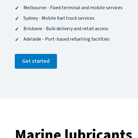
Melbourne - Fixed terminal and mobile services​​​​‌ ‍ ​‍​‍‌‍ ‌ ​‍‌‍‍‌‌‍‌ ‌‍‍‌‌‍ ‍​‍​‍​ ‍‍​‍​‍‌ ​ ‌‍​‌‌‍ ‍‌‍‍‌‌ ‌​‌ ‍‌​‍ ‍‌‍‍‌‌‍ ​‍​‍​‍ ​​‍​‍‌‍‍​‌ ​‍‌‍‌‌‌‍‌‍​‍​‍​ ‍‍​‍​‍‌‍‍​‌ ‌​‌ ‌​‌ ​​‌ ​ ​ ‍‍​‍ ​‍ ‌‍ ​‌‍‍‌‌‍​‍‌‍‌‌‌ ​‍‌ ‌​‌ ‍‌​‍ ‌‌ ​ ‌ ‌​‌ ‌‌‌‍‌​‌‍‍‌‌‍ ​‍ ‍‌ ‌‍‌‍‌‌‌ ​‍‌‍​ ‌‍‌‌‌‍ ​​‍ ‍‌‍​‌‌ ​​‌ ​​​‍ ‌‍‍‌‌‍ ‍‌ ‌​‌‍‌‌‌‍ ‍‌ ‌​​‍ ‌‍‌‌‌‍‌​‌‍‍‌‌ ‌​​‍ ‌‍ ‌‌‍ ‌‍‌​‌‍‌‌​ ‌‌ ​​‌ ​‍‌‍‌‌‌ ​ ‌‍‌‌‌‍ ‍‌ ‌​‌‍​‌‌ ‌​‌‍‍‌‌‍ ‌‍ ‍​ ‍ ‌‍‍‌‌‍‌​​ ‌‌‍‌​‌‍​ ​ ‌​​ ‌​​ ‍‌​ ‌ ​ ​‍​ ​‍​‍ ‌​ ​ ​ ‌ ​ ​ ​ ​​​‍ ‌​ ‌​‌‍‌​‌‍‌‌‌‍​ ​‍ ‌‌‍​‍​ ​‌​ ​ ‌‍‌​​‍ ‌‌‍‌‍‌‍​‌​ ​ ‌‍‌‍​ ​‌‌‍​‍‌‍​‌‌‍​ ​ ‍​​ ‌ ‌‍​ ​ ​‍​ ‍ ‌ ‌​‌ ‍‌‌ ​​‌‍‌‌​ ‌‌ ​​‌‍​‌‌‍‌ ‌‍‌‌​ ‍ ‌ ​​‌‍​‌‌ ‌​‌‍‍​​ ‌‌ ​​‌‍​‌‌‍‌ ‌‍‌‌‌​​‍‌ ‌‌‌‍‍‌‌‍ ​‌‍‌​‌‍‌‌‌ ​‍​‍‌‌​ ‌‌‌​​‍‌‌ ‌‍‍ ‌‍‌‌‌ ‍‌​‍‌‌​ ​ ‌​‌​​‍‌‌​ ​ ‌​‌​​‍‌‌​ ​‍​ ​‍​ ‍​‌‍‌‌​ ‌‍​ ‍​​ ‍​​ ​‌​ ‍‌​ ‌‌‌‍‌‌​ ‌ ‌‍‌‍‌‍​‌​ ‌​‌‍‌‍​ ​‍‌‍​ ​ ​​​ ‍‌​ ​‍​ ‌‍​ ‌‍​ ​‌​ ​​​ ​​‌‍‌‍‌‍‌‍​ ‌ ‌‍​ ‌‍‌‌‌‍‌‌​ ‍‌‌‍​ ​‍‌‌​ ​‍​ ​‍​‍‌‌​ ‌‌‌​‌​​‍ ‍‌ ​‍‌‍‍‌‌‍​ ‌‍‍​‌‌‌​‌‍‌‌‌ ‍​‌ ‌​​‍‌‌​ ‌‌‌​​‍‌‌ ‌‍‍ ‌‍‌‌‌ ‍‌​‍‌‌​ ​ ‌​‌​​‍‌‌​ ​ ‌​‌​​‍‌‌​ ​‍​ ​‍‌‍​‍​ ​‌​ ‌​​ ‌‍​ ‌ ‌‍​ ​ ‍‌​ ​‌‌‍​‍​ ‌‌​ ‌ ‌‍‌​​‍‌‌​ ​‍​ ​‍​‍‌‌​ ‌‌‌​‌​​‍ ‍‌‍​ ‌‍‍​‌‍‍‌‌‍ ​‌‍‌​‌ ​‍‌‍‌‌‌‍ ‍​‍‌‌​ ‌‌‌​​‍‌‌ ‌‍‍ ‌‍‌‌‌ ‍‌​‍‌‌​ ​ ‌​‌​​‍‌‌​ ​ ‌​‌​​‍‌‌​ ​‍​ ​‍​ ‌‌‌‍‌​​ ​‌​ ​‍​ ​‍‌‍‌​​ ‍​​ ‌ ​ ​ ​ ​​‌‍‌‍​ ‍​​‍‌‌​ ​‍​ ​‍​‍‌‌​ ‌‌‌​‌​​‍ ‍‌ ‌​‌‍‌‌‌ ‍​‌ ‌​​ ‌‍​‍‌‍​‌‌ ​ ‌‍‌‌‌‌‌‌‌ ​‍‌‍ ​​ ‌‌‍‍​‌ ‌​‌ ‌​‌ ​​‌ ​ ​‍‌‌​ ​ ‌​​‌​‍‌‌​ ​‍‌​‌‍​‍‌‌​ ​‍‌​‌‍‌‍ ​‌‍‍‌‌‍​‍‌‍‌‌‌ ​‍‌ ‌​‌ ‍‌​‍ ‌‌ ​ ‌ ‌​‌ ‌‌‌‍‌​‌‍‍‌‌‍ ​‍ ‍‌ ‌‍‌‍‌‌‌ ​‍‌‍​ ‌‍‌‌‌‍ ​​‍ ‍‌‍​‌‌ ​​‌ ​​​‍‌‍‌‍‍‌‌‍‌​​ ‌‌‍‌​‌‍​ ​ ‌​​ ‌​​ ‍‌​ ‌ ​ ​‍​ ​‍​‍ ‌​ ​ ​ ‌ ​ ​ ​ ​​​‍ ‌​ ‌​‌‍‌​‌‍‌‌‌‍​ ​‍ ‌‌‍​‍​ ​‌​ ​ ‌‍‌​​‍ ‌‌‍‌‍‌‍​‌​ ​ ‌‍‌‍​ ​‌‌‍​‍‌‍​‌‌‍​ ​ ‍​​ ‌ ‌‍​ ​ ​‍​‍‌‍‌ ‌​‌ ‍‌‌ ​​‌‍‌‌​ ‌‌ ​​‌‍​‌‌‍‌ ‌‍‌‌​‍‌‍‌ ​​‌‍​‌‌ ‌​‌‍‍​​ ‌‌ ​​‌‍​‌‌‍‌ ‌‍‌‌‌​​‍‌ ‌‌‌‍‍‌‌‍ ​‌‍‌​‌‍‌‌‌ ​‍​‍‌‌​ ‌‌‌​​‍‌‌ ‌‍‍ ‌‍‌‌‌ ‍‌​‍‌‌​ ​ ‌​‌​​‍‌‌​ ​ ‌​‌​​‍‌‌​ ​‍​ ​‍​ ‍​‌‍‌‌​ ‌‍​ ‍​​ ‍​​ ​‌​ ‍‌​ ‌‌‌‍‌‌​ ‌ ‌‍‌‍‌‍​‌​ ‌​‌‍‌‍​ ​‍‌‍​ ​ ​​​ ‍‌​ ​‍​ ‌‍​ ‌‍​ ​‌​ ​​​ ​​‌‍‌‍‌‍‌‍​ ‌ ‌‍​ ‌‍‌‌‌‍‌‌​ ‍‌‌‍​ ​‍‌‌​ ​‍​ ​‍​‍‌‌​ ‌‌‌​‌​​‍ ‍‌ ​‍‌‍‍‌‌‍​ ‌‍‍​‌‌‌​‌‍‌‌‌ ‍​‌ ‌​​‍‌‌​ ‌‌‌​​‍‌‌ ‌‍‍ ‌‍‌‌‌ ‍‌​‍‌‌​ ​ ‌​‌​​‍‌‌​ ​ ‌​‌​​‍‌‌​ ​‍​ ​‍‌‍​‍​ ​‌​ ‌​​ ‌‍​ ‌ ‌‍​ ​ ‍‌​ ​‌‌‍​‍​ ‌‌​ ‌ ‌‍‌​​‍‌‌​ ​‍​ ​‍​‍‌‌​ ‌‌‌​‌​​‍ ‍‌‍​ ‌‍‍​‌‍‍‌‌‍ ​‌‍‌​‌ ​‍‌‍‌‌‌‍ ‍​‍‌‌​ ‌‌‌​​‍‌‌ ‌‍‍ ‌‍‌‌‌ ‍‌​‍‌‌​ ​ ‌​‌​​‍‌‌​ ​ ‌​‌​​‍‌‌​ ​‍​ ​‍​ ‌‌‌‍‌​​ ​‌​ ​‍​ ​‍‌‍‌​​ ‍​​ ‌ ​ ​ ​ ​​‌‍‌‍​ ‍​​‍‌‌​ ​‍​ ​‍​‍‌‌​ ‌‌‌​‌​​‍ ‍‌ ‌​‌‍‌‌‌ ‍​‌ ‌​​‍‌‍‌ ​​‌‍‌‌‌ ​‍‌ ​ ‌ ​​‌‍‌‌‌‍​ ‌ ‌​‌‍‍‌‌ ‌‍‌‍‌‌​ ‌‌ ​​‌ ‌‌‌‍​‍‌‍ ​‌‍‍‌‌ ​ ‌‍‍​‌‍‌‌‌‍‌​​‍​‍‌ ‌
Sydney - Mobile fuel truck services​​​​‌ ‍ ​‍​‍‌‍ ‌ ​‍‌‍‍‌‌‍‌ ‌‍‍‌‌‍ ‍​‍​‍​ ‍‍​‍​‍‌ ​ ‌‍​‌‌‍ ‍‌‍‍‌‌ ‌​‌ ‍‌​‍ ‍‌‍‍‌‌‍ ​‍​‍​‍ ​​‍​‍‌‍‍​‌ ​‍‌‍‌‌‌‍‌‍​‍​‍​ ‍‍​‍​‍‌‍‍​‌ ‌​‌ ‌​‌ ​​‌ ​ ​ ‍‍​‍ ​‍ ‌‍ ​‌‍‍‌‌‍​‍‌‍‌‌‌ ​‍‌ ‌​‌ ‍‌​‍ ‌‌ ​ ‌ ‌​‌ ‌‌‌‍‌​‌‍‍‌‌‍ ​‍ ‍‌ ‌‍‌‍‌‌‌ ​‍‌‍​ ‌‍‌‌‌‍ ​​‍ ‍‌‍​‌‌ ​​‌ ​​​‍ ‌‍‍‌‌‍ ‍‌ ‌​‌‍‌‌‌‍ ‍‌ ‌​​‍ ‌‍‌‌‌‍‌​‌‍‍‌‌ ‌​​‍ ‌‍ ‌‌‍ ‌‍‌​‌‍‌‌​ ‌‌ ​​‌ ​‍‌‍‌‌‌ ​ ‌‍‌‌‌‍ ‍‌ ‌​‌‍​‌‌ ‌​‌‍‍‌‌‍ ‌‍ ‍​ ‍ ‌‍‍‌‌‍‌​​ ‌‌‍‌​‌‍​ ​ ‌​​ ‌​​ ‍‌​ ‌ ​ ​‍​ ​‍​‍ ‌​ ​ ​ ‌ ​ ​ ​ ​​​‍ ‌​ ‌​‌‍‌​‌‍‌‌‌‍​ ​‍ ‌‌‍​‍​ ​‌​ ​ ‌‍‌​​‍ ‌‌‍‌‍‌‍​‌​ ​ ‌‍‌‍​ ​‌‌‍​‍‌‍​‌‌‍​ ​ ‍​​ ‌ ‌‍​ ​ ​‍​ ‍ ‌ ‌​‌ ‍‌‌ ​​‌‍‌‌​ ‌‌ ​​‌‍​‌‌‍‌ ‌‍‌‌​ ‍ ‌ ​​‌‍​‌‌ ‌​‌‍‍​​ ‌‌ ​​‌‍​‌‌‍‌ ‌‍‌‌‌​​‍‌ ‌‌‌‍‍‌‌‍ ​‌‍‌​‌‍‌‌‌ ​‍​‍‌‌​ ‌‌‌​​‍‌‌ ‌‍‍ ‌‍‌‌‌ ‍‌​‍‌‌​ ​ ‌​‌​​‍‌‌​ ​ ‌​‌​​‍‌‌​ ​‍​ ​‍​ ‍​‌‍‌‌​ ‌‍​ ‍​​ ‍​​ ​‌​ ‍‌​ ‌‌‌‍‌‌​ ‌ ‌‍‌‍‌‍​‌​ ‌​‌‍‌‍​ ​‍‌‍​ ​ ​​​ ‍‌​ ​‍​ ‌‍​ ‌‍​ ​‌​ ​​​ ​​‌‍‌‍‌‍‌‍​ ‌ ‌‍​ ‌‍‌‌‌‍‌‌​ ‍‌‌‍​ ​‍‌‌​ ​‍​ ​‍​‍‌‌​ ‌‌‌​‌​​‍ ‍‌ ​‍‌‍‍‌‌‍​ ‌‍‍​‌‌‌​‌‍‌‌‌ ‍​‌ ‌​​‍‌‌​ ‌‌‌​​‍‌‌ ‌‍‍ ‌‍‌‌‌ ‍‌​‍‌‌​ ​ ‌​‌​​‍‌‌​ ​ ‌​‌​​‍‌‌​ ​‍​ ​‍​ ‌ ‌‍‌​​ ‍​​ ‌‌​ ‌‍‌‍​‍​ ‍‌​ ​​‌‍‌​​ ​​​ ​‌​ ‍​​‍‌‌​ ​‍​ ​‍​‍‌‌​ ‌‌‌​‌​​‍ ‍‌‍​ ‌‍‍​‌‍‍‌‌‍ ​‌‍‌​‌ ​‍‌‍‌‌‌‍ ‍​‍‌‌​ ‌‌‌​​‍‌‌ ‌‍‍ ‌‍‌‌‌ ‍‌​‍‌‌​ ​ ‌​‌​​‍‌‌​ ​ ‌​‌​​‍‌‌​ ​‍​ ​‍‌‍‌​‌‍‌‌‌‍​‌​ ‍​‌‍‌‌​ ‍​‌‍​‌​ ​​​ ​‌​ ‌ ‌‍‌‌​ ‌‌​‍‌‌​ ​‍​ ​‍​‍‌‌​ ‌‌‌​‌​​‍ ‍‌ ‌​‌‍‌‌‌ ‍​‌ ‌​​ ‌‍​‍‌‍​‌‌ ​ ‌‍‌‌‌‌‌‌‌ ​‍‌‍ ​​ ‌‌‍‍​‌ ‌​‌ ‌​‌ ​​‌ ​ ​‍‌‌​ ​ ‌​​‌​‍‌‌​ ​‍‌​‌‍​‍‌‌​ ​‍‌​‌‍‌‍ ​‌‍‍‌‌‍​‍‌‍‌‌‌ ​‍‌ ‌​‌ ‍‌​‍ ‌‌ ​ ‌ ‌​‌ ‌‌‌‍‌​‌‍‍‌‌‍ ​‍ ‍‌ ‌‍‌‍‌‌‌ ​‍‌‍​ ‌‍‌‌‌‍ ​​‍ ‍‌‍​‌‌ ​​‌ ​​​‍‌‍‌‍‍‌‌‍‌​​ ‌‌‍‌​‌‍​ ​ ‌​​ ‌​​ ‍‌​ ‌ ​ ​‍​ ​‍​‍ ‌​ ​ ​ ‌ ​ ​ ​ ​​​‍ ‌​ ‌​‌‍‌​‌‍‌‌‌‍​ ​‍ ‌‌‍​‍​ ​‌​ ​ ‌‍‌​​‍ ‌‌‍‌‍‌‍​‌​ ​ ‌‍‌‍​ ​‌‌‍​‍‌‍​‌‌‍​ ​ ‍​​ ‌ ‌‍​ ​ ​‍​‍‌‍‌ ‌​‌ ‍‌‌ ​​‌‍‌‌​ ‌‌ ​​‌‍​‌‌‍‌ ‌‍‌‌​‍‌‍‌ ​​‌‍​‌‌ ‌​‌‍‍​​ ‌‌ ​​‌‍​‌‌‍‌ ‌‍‌‌‌​​‍‌ ‌‌‌‍‍‌‌‍ ​‌‍‌​‌‍‌‌‌ ​‍​‍‌‌​ ‌‌‌​​‍‌‌ ‌‍‍ ‌‍‌‌‌ ‍‌​‍‌‌​ ​ ‌​‌​​‍‌‌​ ​ ‌​‌​​‍‌‌​ ​‍​ ​‍​ ‍​‌‍‌‌​ ‌‍​ ‍​​ ‍​​ ​‌​ ‍‌​ ‌‌‌‍‌‌​ ‌ ‌‍‌‍‌‍​‌​ ‌​‌‍‌‍​ ​‍‌‍​ ​ ​​​ ‍‌​ ​‍​ ‌‍​ ‌‍​ ​‌​ ​​​ ​​‌‍‌‍‌‍‌‍​ ‌ ‌‍​ ‌‍‌‌‌‍‌‌​ ‍‌‌‍​ ​‍‌‌​ ​‍​ ​‍​‍‌‌​ ‌‌‌​‌​​‍ ‍‌ ​‍‌‍‍‌‌‍​ ‌‍‍​‌‌‌​‌‍‌‌‌ ‍​‌ ‌​​‍‌‌​ ‌‌‌​​‍‌‌ ‌‍‍ ‌‍‌‌‌ ‍‌​‍‌‌​ ​ ‌​‌​​‍‌‌​ ​ ‌​‌​​‍‌‌​ ​‍​ ​‍​ ‌ ‌‍‌​​ ‍​​ ‌‌​ ‌‍‌‍​‍​ ‍‌​ ​​‌‍‌​​ ​​​ ​‌​ ‍​​‍‌‌​ ​‍​ ​‍​‍‌‌​ ‌‌‌​‌​​‍ ‍‌‍​ ‌‍‍​‌‍‍‌‌‍ ​‌‍‌​‌ ​‍‌‍‌‌‌‍ ‍​‍‌‌​ ‌‌‌​​‍‌‌ ‌‍‍ ‌‍‌‌‌ ‍‌​‍‌‌​ ​ ‌​‌​​‍‌‌​ ​ ‌​‌​​‍‌‌​ ​‍​ ​‍‌‍‌​‌‍‌‌‌‍​‌​ ‍​‌‍‌‌​ ‍​‌‍​‌​ ​​​ ​‌​ ‌ ‌‍‌‌​ ‌‌​‍‌‌​ ​‍​ ​‍​‍‌‌​ ‌‌‌​‌​​‍ ‍‌ ‌​‌‍‌‌‌ ‍​‌ ‌​​‍‌‍‌ ​​‌‍‌‌‌ ​‍‌ ​ ‌ ​​‌‍‌‌‌‍​ ‌ ‌​‌‍‍‌‌ ‌‍‌‍‌‌​ ‌‌ ​​‌ ‌‌‌‍​‍‌‍ ​‌‍‍‌‌ ​ ‌‍‍​‌‍‌‌‌‍‌​​‍​‍‌ ‌
Brisbane - Bulk delivery and retail access​​​​‌ ‍ ​‍​‍‌‍ ‌ ​‍‌‍‍‌‌‍‌ ‌‍‍‌‌‍ ‍​‍​‍​ ‍‍​‍​‍‌ ​ ‌‍​‌‌‍ ‍‌‍‍‌‌ ‌​‌ ‍‌​‍ ‍‌‍‍‌‌‍ ​‍​‍​‍ ​​‍​‍‌‍‍​‌ ​‍‌‍‌‌‌‍‌‍​‍​‍​ ‍‍​‍​‍‌‍‍​‌ ‌​‌ ‌​‌ ​​‌ ​ ​ ‍‍​‍ ​‍ ‌‍ ​‌‍‍‌‌‍​‍‌‍‌‌‌ ​‍‌ ‌​‌ ‍‌​‍ ‌‌ ​ ‌ ‌​‌ ‌‌‌‍‌​‌‍‍‌‌‍ ​‍ ‍‌ ‌‍‌‍‌‌‌ ​‍‌‍​ ‌‍‌‌‌‍ ​​‍ ‍‌‍​‌‌ ​​‌ ​​​‍ ‌‍‍‌‌‍ ‍‌ ‌​‌‍‌‌‌‍ ‍‌ ‌​​‍ ‌‍‌‌‌‍‌​‌‍‍‌‌ ‌​​‍ ‌‍ ‌‌‍ ‌‍‌​‌‍‌‌​ ‌‌ ​​‌ ​‍‌‍‌‌‌ ​ ‌‍‌‌‌‍ ‍‌ ‌​‌‍​‌‌ ‌​‌‍‍‌‌‍ ‌‍ ‍​ ‍ ‌‍‍‌‌‍‌​​ ‌‌‍‌​‌‍​ ​ ‌​​ ‌​​ ‍‌​ ‌ ​ ​‍​ ​‍​‍ ‌​ ​ ​ ‌ ​ ​ ​ ​​​‍ ‌​ ‌​‌‍‌​‌‍‌‌‌‍​ ​‍ ‌‌‍​‍​ ​‌​ ​ ‌‍‌​​‍ ‌‌‍‌‍‌‍​‌​ ​ ‌‍‌‍​ ​‌‌‍​‍‌‍​‌‌‍​ ​ ‍​​ ‌ ‌‍​ ​ ​‍​ ‍ ‌ ‌​‌ ‍‌‌ ​​‌‍‌‌​ ‌‌ ​​‌‍​‌‌‍‌ ‌‍‌‌​ ‍ ‌ ​​‌‍​‌‌ ‌​‌‍‍​​ ‌‌ ​​‌‍​‌‌‍‌ ‌‍‌‌‌​​‍‌ ‌‌‌‍‍‌‌‍ ​‌‍‌​‌‍‌‌‌ ​‍​‍‌‌​ ‌‌‌​​‍‌‌ ‌‍‍ ‌‍‌‌‌ ‍‌​‍‌‌​ ​ ‌​‌​​‍‌‌​ ​ ‌​‌​​‍‌‌​ ​‍​ ​‍​ ‍​‌‍‌‌​ ‌‍​ ‍​​ ‍​​ ​‌​ ‍‌​ ‌‌‌‍‌‌​ ‌ ‌‍‌‍‌‍​‌​ ‌​‌‍‌‍​ ​‍‌‍​ ​ ​​​ ‍‌​ ​‍​ ‌‍​ ‌‍​ ​‌​ ​​​ ​​‌‍‌‍‌‍‌‍​ ‌ ‌‍​ ‌‍‌‌‌‍‌‌​ ‍‌‌‍​ ​‍‌‌​ ​‍​ ​‍​‍‌‌​ ‌‌‌​‌​​‍ ‍‌ ​‍‌‍‍‌‌‍​ ‌‍‍​‌‌‌​‌‍‌‌‌ ‍​‌ ‌​​‍‌‌​ ‌‌‌​​‍‌‌ ‌‍‍ ‌‍‌‌‌ ‍‌​‍‌‌​ ​ ‌​‌​​‍‌‌​ ​ ‌​‌​​‍‌‌​ ​‍​ ​‍​ ​​​ ​‍‌‍‌‌​ ​ ​ ‌​​ ‌‌‌‍‌‌​ ‍‌​ ​‌​ ​‌‌‍​‌‌‍​ ​‍‌‌​ ​‍​ ​‍​‍‌‌​ ‌‌‌​‌​​‍ ‍‌‍​ ‌‍‍​‌‍‍‌‌‍ ​‌‍‌​‌ ​‍‌‍‌‌‌‍ ‍​‍‌‌​ ‌‌‌​​‍‌‌ ‌‍‍ ‌‍‌‌‌ ‍‌​‍‌‌​ ​ ‌​‌​​‍‌‌​ ​ ‌​‌​​‍‌‌​ ​‍​ ​‍​ ‍​‌‍​‍​ ​‍‌‍​‍​ ‍‌​ ‌‍‌‍​‌‌‍​‌​ ​‍​ ​‌‌‍​‌​ ​‌​‍‌‌​ ​‍​ ​‍​‍‌‌​ ‌‌‌​‌​​‍ ‍‌ ‌​‌‍‌‌‌ ‍​‌ ‌​​ ‌‍​‍‌‍​‌‌ ​ ‌‍‌‌‌‌‌‌‌ ​‍‌‍ ​​ ‌‌‍‍​‌ ‌​‌ ‌​‌ ​​‌ ​ ​‍‌‌​ ​ ‌​​‌​‍‌‌​ ​‍‌​‌‍​‍‌‌​ ​‍‌​‌‍‌‍ ​‌‍‍‌‌‍​‍‌‍‌‌‌ ​‍‌ ‌​‌ ‍‌​‍ ‌‌ ​ ‌ ‌​‌ ‌‌‌‍‌​‌‍‍‌‌‍ ​‍ ‍‌ ‌‍‌‍‌‌‌ ​‍‌‍​ ‌‍‌‌‌‍ ​​‍ ‍‌‍​‌‌ ​​‌ ​​​‍‌‍‌‍‍‌‌‍‌​​ ‌‌‍‌​‌‍​ ​ ‌​​ ‌​​ ‍‌​ ‌ ​ ​‍​ ​‍​‍ ‌​ ​ ​ ‌ ​ ​ ​ ​​​‍ ‌​ ‌​‌‍‌​‌‍‌‌‌‍​ ​‍ ‌‌‍​‍​ ​‌​ ​ ‌‍‌​​‍ ‌‌‍‌‍‌‍​‌​ ​ ‌‍‌‍​ ​‌‌‍​‍‌‍​‌‌‍​ ​ ‍​​ ‌ ‌‍​ ​ ​‍​‍‌‍‌ ‌​‌ ‍‌‌ ​​‌‍‌‌​ ‌‌ ​​‌‍​‌‌‍‌ ‌‍‌‌​‍‌‍‌ ​​‌‍​‌‌ ‌​‌‍‍​​ ‌‌ ​​‌‍​‌‌‍‌ ‌‍‌‌‌​​‍‌ ‌‌‌‍‍‌‌‍ ​‌‍‌​‌‍‌‌‌ ​‍​‍‌‌​ ‌‌‌​​‍‌‌ ‌‍‍ ‌‍‌‌‌ ‍‌​‍‌‌​ ​ ‌​‌​​‍‌‌​ ​ ‌​‌​​‍‌‌​ ​‍​ ​‍​ ‍​‌‍‌‌​ ‌‍​ ‍​​ ‍​​ ​‌​ ‍‌​ ‌‌‌‍‌‌​ ‌ ‌‍‌‍‌‍​‌​ ‌​‌‍‌‍​ ​‍‌‍​ ​ ​​​ ‍‌​ ​‍​ ‌‍​ ‌‍​ ​‌​ ​​​ ​​‌‍‌‍‌‍‌‍​ ‌ ‌‍​ ‌‍‌‌‌‍‌‌​ ‍‌‌‍​ ​‍‌‌​ ​‍​ ​‍​‍‌‌​ ‌‌‌​‌​​‍ ‍‌ ​‍‌‍‍‌‌‍​ ‌‍‍​‌‌‌​‌‍‌‌‌ ‍​‌ ‌​​‍‌‌​ ‌‌‌​​‍‌‌ ‌‍‍ ‌‍‌‌‌ ‍‌​‍‌‌​ ​ ‌​‌​​‍‌‌​ ​ ‌​‌​​‍‌‌​ ​‍​ ​‍​ ​​​ ​‍‌‍‌‌​ ​ ​ ‌​​ ‌‌‌‍‌‌​ ‍‌​ ​‌​ ​‌‌‍​‌‌‍​ ​‍‌‌​ ​‍​ ​‍​‍‌‌​ ‌‌‌​‌​​‍ ‍‌‍​ ‌‍‍​‌‍‍‌‌‍ ​‌‍‌​‌ ​‍‌‍‌‌‌‍ ‍​‍‌‌​ ‌‌‌​​‍‌‌ ‌‍‍ ‌‍‌‌‌ ‍‌​‍‌‌​ ​ ‌​‌​​‍‌‌​ ​ ‌​‌​​‍‌‌​ ​‍​ ​‍​ ‍​‌‍​‍​ ​‍‌‍​‍​ ‍‌​ ‌‍‌‍​‌‌‍​‌​ ​‍​ ​‌‌‍​‌​ ​‌​‍‌‌​ ​‍​ ​‍​‍‌‌​ ‌‌‌​‌​​‍ ‍‌ ‌​‌‍‌‌‌ ‍​‌ ‌​​‍‌‍‌ ​​‌‍‌‌‌ ​‍‌ ​ ‌ ​​‌‍‌‌‌‍​ ‌ ‌​‌‍‍‌‌ ‌‍‌‍‌‌​ ‌‌ ​​‌ ‌‌‌‍​‍‌‍ ​‌‍‍‌‌ ​ ‌‍‍​‌‍‌‌‌‍‌​​‍​‍‌ ‌
Adelaide - Port-based refuelling facilities​​​​‌ ‍ ​‍​‍‌‍ ‌ ​‍‌‍‍‌‌‍‌ ‌‍‍‌‌‍ ‍​‍​‍​ ‍‍​‍​‍‌ ​ ‌‍​‌‌‍ ‍‌‍‍‌‌ ‌​‌ ‍‌​‍ ‍‌‍‍‌‌‍ ​‍​‍​‍ ​​‍​‍‌‍‍​‌ ​‍‌‍‌‌‌‍‌‍​‍​‍​ ‍‍​‍​‍‌‍‍​‌ ‌​‌ ‌​‌ ​​‌ ​ ​ ‍‍​‍ ​‍ ‌‍ ​‌‍‍‌‌‍​‍‌‍‌‌‌ ​‍‌ ‌​‌ ‍‌​‍ ‌‌ ​ ‌ ‌​‌ ‌‌‌‍‌​‌‍‍‌‌‍ ​‍ ‍‌ ‌‍‌‍‌‌‌ ​‍‌‍​ ‌‍‌‌‌‍ ​​‍ ‍‌‍​‌‌ ​​‌ ​​​‍ ‌‍‍‌‌‍ ‍‌ ‌​‌‍‌‌‌‍ ‍‌ ‌​​‍ ‌‍‌‌‌‍‌​‌‍‍‌‌ ‌​​‍ ‌‍ ‌‌‍ ‌‍‌​‌‍‌‌​ ‌‌ ​​‌ ​‍‌‍‌‌‌ ​ ‌‍‌‌‌‍ ‍‌ ‌​‌‍​‌‌ ‌​‌‍‍‌‌‍ ‌‍ ‍​ ‍ ‌‍‍‌‌‍‌​​ ‌‌‍‌​‌‍​ ​ ‌​​ ‌​​ ‍‌​ ‌ ​ ​‍​ ​‍​‍ ‌​ ​ ​ ‌ ​ ​ ​ ​​​‍ ‌​ ‌​‌‍‌​‌‍‌‌‌‍​ ​‍ ‌‌‍​‍​ ​‌​ ​ ‌‍‌​​‍ ‌‌‍‌‍‌‍​‌​ ​ ‌‍‌‍​ ​‌‌‍​‍‌‍​‌‌‍​ ​ ‍​​ ‌ ‌‍​ ​ ​‍​ ‍ ‌ ‌​‌ ‍‌‌ ​​‌‍‌‌​ ‌‌ ​​‌‍​‌‌‍‌ ‌‍‌‌​ ‍ ‌ ​​‌‍​‌‌ ‌​‌‍‍​​ ‌‌ ​​‌‍​‌‌‍‌ ‌‍‌‌‌​​‍‌ ‌‌‌‍‍‌‌‍ ​‌‍‌​‌‍‌‌‌ ​‍​‍‌‌​ ‌‌‌​​‍‌‌ ‌‍‍ ‌‍‌‌‌ ‍‌​‍‌‌​ ​ ‌​‌​​‍‌‌​ ​ ‌​‌​​‍‌‌​ ​‍​ ​‍​ ‍​‌‍‌‌​ ‌‍​ ‍​​ ‍​​ ​‌​ ‍‌​ ‌‌‌‍‌‌​ ‌ ‌‍‌‍‌‍​‌​ ‌​‌‍‌‍​ ​‍‌‍​ ​ ​​​ ‍‌​ ​‍​ ‌‍​ ‌‍​ ​‌​ ​​​ ​​‌‍‌‍‌‍‌‍​ ‌ ‌‍​ ‌‍‌‌‌‍‌‌​ ‍‌‌‍​ ​‍‌‌​ ​‍​ ​‍​‍‌‌​ ‌‌‌​‌​​‍ ‍‌ ​‍‌‍‍‌‌‍​ ‌‍‍​‌‌‌​‌‍‌‌‌ ‍​‌ ‌​​‍‌‌​ ‌‌‌​​‍‌‌ ‌‍‍ ‌‍‌‌‌ ‍‌​‍‌‌​ ​ ‌​‌​​‍‌‌​ ​ ‌​‌​​‍‌‌​ ​‍​ ​‍‌‍​ ‌‍‌‌​ ‌ ‌‍‌​‌‍​‍​ ​ ‌‍‌‍‌‍‌​‌‍‌‌‌‍‌​​ ‌ ​ ‌ ​‍‌‌​ ​‍​ ​‍​‍‌‌​ ‌‌‌​‌​​‍ ‍‌‍​ ‌‍‍​‌‍‍‌‌‍ ​‌‍‌​‌ ​‍‌‍‌‌‌‍ ‍​‍‌‌​ ‌‌‌​​‍‌‌ ‌‍‍ ‌‍‌‌‌ ‍‌​‍‌‌​ ​ ‌​‌​​‍‌‌​ ​ ‌​‌​​‍‌‌​ ​‍​ ​‍​ ​‌‌‍‌‍​ ​ ‌‍‌‍​ ​‌​ ‍‌​ ‍​​ ‌​‌‍​ ‌‍‌‌​ ‍‌‌‍​‌​‍‌‌​ ​‍​ ​‍​‍‌‌​ ‌‌‌​‌​​‍ ‍‌ ‌​‌‍‌‌‌ ‍​‌ ‌​​ ‌‍​‍‌‍​‌‌ ​ ‌‍‌‌‌‌‌‌‌ ​‍‌‍ ​​ ‌‌‍‍​‌ ‌​‌ ‌​‌ ​​‌ ​ ​‍‌‌​ ​ ‌​​‌​‍‌‌​ ​‍‌​‌‍​‍‌‌​ ​‍‌​‌‍‌‍ ​‌‍‍‌‌‍​‍‌‍‌‌‌ ​‍‌ ‌​‌ ‍‌​‍ ‌‌ ​ ‌ ‌​‌ ‌‌‌‍‌​‌‍‍‌‌‍ ​‍ ‍‌ ‌‍‌‍‌‌‌ ​‍‌‍​ ‌‍‌‌‌‍ ​​‍ ‍‌‍​‌‌ ​​‌ ​​​‍‌‍‌‍‍‌‌‍‌​​ ‌‌‍‌​‌‍​ ​ ‌​​ ‌​​ ‍‌​ ‌ ​ ​‍​ ​‍​‍ ‌​ ​ ​ ‌ ​ ​ ​ ​​​‍ ‌​ ‌​‌‍‌​‌‍‌‌‌‍​ ​‍ ‌‌‍​‍​ ​‌​ ​ ‌‍‌​​‍ ‌‌‍‌‍‌‍​‌​ ​ ‌‍‌‍​ ​‌‌‍​‍‌‍​‌‌‍​ ​ ‍​​ ‌ ‌‍​ ​ ​‍​‍‌‍‌ ‌​‌ ‍‌‌ ​​‌‍‌‌​ ‌‌ ​​‌‍​‌‌‍‌ ‌‍‌‌​‍‌‍‌ ​​‌‍​‌‌ ‌​‌‍‍​​ ‌‌ ​​‌‍​‌‌‍‌ ‌‍‌‌‌​​‍‌ ‌‌‌‍‍‌‌‍ ​‌‍‌​‌‍‌‌‌ ​‍​‍‌‌​ ‌‌‌​​‍‌‌ ‌‍‍ ‌‍‌‌‌ ‍‌​‍‌‌​ ​ ‌​‌​​‍‌‌​ ​ ‌​‌​​‍‌‌​ ​‍​ ​‍​ ‍​‌‍‌‌​ ‌‍​ ‍​​ ‍​​ ​‌​ ‍‌​ ‌‌‌‍‌‌​ ‌ ‌‍‌‍‌‍​‌​ ‌​‌‍‌‍​ ​‍‌‍​ ​ ​​​ ‍‌​ ​‍​ ‌‍​ ‌‍​ ​‌​ ​​​ ​​‌‍‌‍‌‍‌‍​ ‌ ‌‍​ ‌‍‌‌‌‍‌‌​ ‍‌‌‍​ ​‍‌‌​ ​‍​ ​‍​‍‌‌​ ‌‌‌​‌​​‍ ‍‌ ​‍‌‍‍‌‌‍​ ‌‍‍​‌‌‌​‌‍‌‌‌ ‍​‌ ‌​​‍‌‌​ ‌‌‌​​‍‌‌ ‌‍‍ ‌‍‌‌‌ ‍‌​‍‌‌​ ​ ‌​‌​​‍‌‌​ ​ ‌​‌​​‍‌‌​ ​‍​ ​‍‌‍​ ‌‍‌‌​ ‌ ‌‍‌​‌‍​‍​ ​ ‌‍‌‍‌‍‌​‌‍‌‌‌‍‌​​ ‌ ​ ‌ ​‍‌‌​ ​‍​ ​‍​‍‌‌​ ‌‌‌​‌​​‍ ‍‌‍​ ‌‍‍​‌‍‍‌‌‍ ​‌‍‌​‌ ​‍‌‍‌‌‌‍ ‍​‍‌‌​ ‌‌‌​​‍‌‌ ‌‍‍ ‌‍‌‌‌ ‍‌​‍‌‌​ ​ ‌​‌​​‍‌‌​ ​ ‌​‌​​‍‌‌​ ​‍​ ​‍​ ​‌‌‍‌‍​ ​ ‌‍‌‍​ ​‌​ ‍‌​ ‍​​ ‌​‌‍​ ‌‍‌‌​ ‍‌‌‍​‌​‍‌‌​ ​‍​ ​‍​‍‌‌​ ‌‌‌​‌​​‍ ‍‌ ‌​‌‍‌‌‌ ‍​‌ ‌​​‍‌‍‌ ​​‌‍‌‌‌ ​‍‌ ​ ‌ ​​‌‍‌‌‌‍​ ‌ ‌​‌‍‍‌‌ ‌‍‌‍‌‌​ ‌‌ ​​‌ ‌‌‌‍​‍‌‍ ​‌‍‍‌‌ ​ ‌‍‍​‌‍‌‌‌‍‌​​‍​‍‌ ‌
Get started​​​​‌ ‍ ​‍​‍‌‍ ‌ ​‍‌‍‍‌‌‍‌ ‌‍‍‌‌‍ ‍​‍​‍​ ‍‍​‍​‍‌ ​ ‌‍​‌‌‍ ‍‌‍‍‌‌ ‌​‌ ‍‌​‍ ‍‌‍‍‌‌‍ ​‍​‍​‍ ​​‍​‍‌‍‍​‌ ​‍‌‍‌‌‌‍‌‍​‍​‍​ ‍‍​‍​‍‌‍‍​‌ ‌​‌ ‌​‌ ​​‌ ​ ​ ‍‍​‍ ​‍ ‌‍ ​‌‍‍‌‌‍​‍‌‍‌‌‌ ​‍‌ ‌​‌ ‍‌​‍ ‌‌ ​ ‌ ‌​‌ ‌‌‌‍‌​‌‍‍‌‌‍ ​‍ ‍‌ ‌‍‌‍‌‌‌ ​‍‌‍​ ‌‍‌‌‌‍ ​​‍ ‍‌‍​‌‌ ​​‌ ​​​‍ ‌‍‍‌‌‍ ‍‌ ‌​‌‍‌‌‌‍ ‍‌ ‌​​‍ ‌‍‌‌‌‍‌​‌‍‍‌‌ ‌​​‍ ‌‍ ‌‌‍ ‌‍‌​‌‍‌‌​ ‌‌ ​​‌ ​‍‌‍‌‌‌ ​ ‌‍‌‌‌‍ ‍‌ ‌​‌‍​‌‌ ‌​‌‍‍‌‌‍ ‌‍ ‍​ ‍ ‌‍‍‌‌‍‌​​ ‌‌‍‌​‌‍​ ​ ‌​​ ‌​​ ‍‌​ ‌ ​ ​‍​ ​‍​‍ ‌​ ​ ​ ‌ ​ ​ ​ ​​​‍ ‌​ ‌​‌‍‌​‌‍‌‌‌‍​ ​‍ ‌‌‍​‍​ ​‌​ ​ ‌‍‌​​‍ ‌‌‍‌‍‌‍​‌​ ​ ‌‍‌‍​ ​‌‌‍​‍‌‍​‌‌‍​ ​ ‍​​ ‌ ‌‍​ ​ ​‍​ ‍ ‌ ‌​‌ ‍‌‌ ​​‌‍‌‌​ ‌‌ ​​‌‍​‌‌‍‌ ‌‍‌‌​ ‍ ‌ ​​‌‍​‌‌ ‌​‌‍‍​​ ‌‌ ​​‌‍​‌‌‍‌ ‌‍‌‌‌​​‍‌ ‌‌‌‍‍‌‌‍ ​‌‍‌​‌‍‌‌‌ ​‍​‍‌‌​ ‌‌‌​​‍‌‌ ‌‍‍ ‌‍‌‌‌ ‍‌​‍‌‌​ ​ ‌​‌​​‍‌‌​ ​ ‌​‌​​‍‌‌​ ​‍​ ​‍​ ‍​‌‍‌‌​ ‌‍​ ‍​​ ‍​​ ​‌​ ‍‌​ ‌‌‌‍‌‌​ ‌ ‌‍‌‍‌‍​‌​ ‌​‌‍‌‍​ ​‍‌‍​ ​ ​​​ ‍‌​ ​‍​ ‌‍​ ‌‍​ ​‌​ ​​​ ​​‌‍‌‍‌‍‌‍​ ‌ ‌‍​ ‌‍‌‌‌‍‌‌​ ‍‌‌‍​ ​‍‌‌​ ​‍​ ​‍​‍‌‌​ ‌‌‌​‌​​‍ ‍‌‍​‍‌ ‌‌‌ ‌​‌ ‌​‌‍ ‌‍ ‍‌ ​ ​‍‌‌​ ‌‌‌​​‍‌‌ ‌‍‍ ‌‍‌‌‌ ‍‌​‍‌‌​ ​ ‌​‌​​‍‌‌​ ​ ‌​‌​​‍‌‌​ ​‍​ ​‍‌‍‌​‌‍‌‌‌‍‌‍​ ‌​​ ​ ‌‍​‍‌‍‌‍‌‍​ ​ ‍‌​ ‌‍​ ‌ ​ ​‌​‍‌‌​ ​‍​ ​‍​‍‌‌​ ‌‌‌​‌​​‍ ‍‌ ‌​‌‍‌‌‌ ‍​‌ ‌​​ ‌‍​‍‌‍​‌‌ ​ ‌‍‌‌‌‌‌‌‌ ​‍‌‍ ​​ ‌‌‍‍​‌ ‌​‌ ‌​‌ ​​‌ ​ ​‍‌‌​ ​ ‌​​‌​‍‌‌​ ​‍‌​‌‍​‍‌‌​ ​‍‌​‌‍‌‍ ​‌‍‍‌‌‍​‍‌‍‌‌‌ ​‍‌ ‌​‌ ‍‌​‍ ‌‌ ​ ‌ ‌​‌ ‌‌‌‍‌​‌‍‍‌‌‍ ​‍ ‍‌ ‌‍‌‍‌‌‌ ​‍‌‍​ ‌‍‌‌‌‍ ​​‍ ‍‌‍​‌‌ ​​‌ ​​​‍‌‍‌‍‍‌‌‍‌​​ ‌‌‍‌​‌‍​ ​ ‌​​ ‌​​ ‍‌​ ‌ ​ ​‍​ ​‍​‍ ‌​ ​ ​ ‌ ​ ​ ​ ​​​‍ ‌​ ‌​‌‍‌​‌‍‌‌‌‍​ ​‍ ‌‌‍​‍​ ​‌​ ​ ‌‍‌​​‍ ‌‌‍‌‍‌‍​‌​ ​ ‌‍‌‍​ ​‌‌‍​‍‌‍​‌‌‍​ ​ ‍​​ ‌ ‌‍​ ​ ​‍​‍‌‍‌ ‌​‌ ‍‌‌ ​​‌‍‌‌​ ‌‌ ​​‌‍​‌‌‍‌ ‌‍‌‌​‍‌‍‌ ​​‌‍​‌‌ ‌​‌‍‍​​ ‌‌ ​​‌‍​‌‌‍‌ ‌‍‌‌‌​​‍‌ ‌‌‌‍‍‌‌‍ ​‌‍‌​‌‍‌‌‌ ​‍​‍‌‌​ ‌‌‌​​‍‌‌ ‌‍‍ ‌‍‌‌‌ ‍‌​‍‌‌​ ​ ‌​‌​​‍‌‌​ ​ ‌​‌​​‍‌‌​ ​‍​ ​‍​ ‍​‌‍‌‌​ ‌‍​ ‍​​ ‍​​ ​‌​ ‍‌​ ‌‌‌‍‌‌​ ‌ ‌‍‌‍‌‍​‌​ ‌​‌‍‌‍​ ​‍‌‍​ ​ ​​​ ‍‌​ ​‍​ ‌‍​ ‌‍​ ​‌​ ​​​ ​​‌‍‌‍‌‍‌‍​ ‌ ‌‍​ ‌‍‌‌‌‍‌‌​ ‍‌‌‍​ ​‍‌‌​ ​‍​ ​‍​‍‌‌​ ‌‌‌​‌​​‍ ‍‌‍​‍‌ ‌‌‌ ‌​‌ ‌​‌‍ ‌‍ ‍‌ ​ ​‍‌‌​ ‌‌‌​​‍‌‌ ‌‍‍ ‌‍‌‌‌ ‍‌​‍‌‌​ ​ ‌​‌​​‍‌‌​ ​ ‌​‌​​‍‌‌​ ​‍​ ​‍‌‍‌​‌‍‌‌‌‍‌‍​ ‌​​ ​ ‌‍​‍‌‍‌‍‌‍​ ​ ‍‌​ ‌‍​ ‌ ​ ​‌​‍‌‌​ ​‍​ ​‍​‍‌‌​ ‌‌‌​‌​​‍ ‍‌ ‌​‌‍‌‌‌ ‍​‌ ‌​​‍‌‍‌ ​​‌‍‌‌‌ ​‍‌ ​ ‌ ​​‌‍‌‌‌‍​ ‌ ‌​‌‍‍‌‌ ‌‍‌‍‌‌​ ‌‌ ​​‌ ‌‌‌‍​‍‌‍ ​‌‍‍‌‌ ​ ‌‍‍​‌‍‌‌‌‍‌​​‍​‍‌ ‌
Marine lubricants​​​​‌ ‍ ​‍​‍‌‍ ‌ ​‍‌‍‍‌‌‍‌ ‌‍‍‌‌‍ ‍​‍​‍​ ‍‍​‍​‍‌ ​ ‌‍​‌‌‍ ‍‌‍‍‌‌ ‌​‌ ‍‌​‍ ‍‌‍‍‌‌‍ ​‍​‍​‍ ​​‍​‍‌‍‍​‌ ​‍‌‍‌‌‌‍‌‍​‍​‍​ ‍‍​‍​‍‌‍‍​‌ ‌​‌ ‌​‌ ​​‌ ​ ​ ‍‍​‍ ​‍ ‌‍ ​‌‍‍‌‌‍​‍‌‍‌‌‌ ​‍‌ ‌​‌ ‍‌​‍ ‌‌ ​ ‌ ‌​‌ ‌‌‌‍‌​‌‍‍‌‌‍ ​‍ ‍‌ ‌‍‌‍‌‌‌ ​‍‌‍​ ‌‍‌‌‌‍ ​​‍ ‍‌‍​‌‌ ​​‌ ​​​‍ ‌‍‍‌‌‍ ‍‌ ‌​‌‍‌‌‌‍ ‍‌ ‌​​‍ ‌‍‌‌‌‍‌​‌‍‍‌‌ ‌​​‍ ‌‍ ‌‌‍ ‌‍‌​‌‍‌‌​ ‌‌ ​​‌ ​‍‌‍‌‌‌ ​ ‌‍‌‌‌‍ ‍‌ ‌​‌‍​‌‌ ‌​‌‍‍‌‌‍ ‌‍ ‍​ ‍ ‌‍‍‌‌‍‌​​ ‌‌‍‌​‌‍​ ​ ‌​​ ‌​​ ‍‌​ ‌ ​ ​‍​ ​‍​‍ ‌​ ​ ​ ‌ ​ ​ ​ ​​​‍ ‌​ ‌​‌‍‌​‌‍‌‌‌‍​ ​‍ ‌‌‍​‍​ ​‌​ ​ ‌‍‌​​‍ ‌‌‍‌‍‌‍​‌​ ​ ‌‍‌‍​ ​‌‌‍​‍‌‍​‌‌‍​ ​ ‍​​ ‌ ‌‍​ ​ ​‍​ ‍ ‌ ‌​‌ ‍‌‌ ​​‌‍‌‌​ ‌‌ ​​‌‍​‌‌‍‌ ‌‍‌‌​ ‍ ‌ ​​‌‍​‌‌ ‌​‌‍‍​​ ‌‌ ​​‌‍​‌‌‍‌ ‌‍‌‌‌​​‍‌ ‌‌‌‍‍‌‌‍ ​‌‍‌​‌‍‌‌‌ ​‍​‍‌‌​ ‌‌‌​​‍‌‌ ‌‍‍ ‌‍‌‌‌ ‍‌​‍‌‌​ ​ ‌​‌​​‍‌‌​ ​ ‌​‌​​‍‌‌​ ​‍​ ​‍‌‍​ ​ ‌ ‌‍​ ‌‍‌‌‌‍‌‍​ ​‍​ ​​‌‍​‌​ ​ ‌‍​‍‌‍​ ​ ‍​​ ​‌‌‍‌​‌‍​ ​ ​‍​ ​ ​ ‌​​ ‌‍​ ​‍​ ​‍​ ​ ‌‍‌‍​ ‍​​ ​​‌‍​‍​ ​ ‌‍‌​‌‍​ ‌‍​‌​ ​‍​ ​​​‍‌‌​ ​‍​ ​‍​‍‌‌​ ‌‌‌​‌​​‍ ‍‌ ‌​‌‍‍‌‌ ‌​‌‍ ​‌‍‌‌​‍‌‌​ ‌‌‌​​‍‌‌ ‌‍‍ ‌‍‌‌‌ ‍‌​‍‌‌​ ​ ‌​‌​​‍‌‌​ ​ ‌​‌​​‍‌‌​ ​‍​ ​‍​ ​‍‌‍​‍​ ​‍​ ​‍‌‍‌‍​ ‍‌​ ​ ​ ​‌​ ‌‌​ ​ ​ ​‍‌‍‌‌​‍‌‌​ ​‍​ ​‍​‍‌‌​ ‌‌‌​‌​​‍ ‍‌‍​ ‌‍‍​‌‍‍‌‌‍ ​‌‍‌​‌ ​‍‌‍‌‌‌‍ ‍​‍‌‌​ ‌‌‌​​‍‌‌ ‌‍‍ ‌‍‌‌‌ ‍‌​‍‌‌​ ​ ‌​‌​​‍‌‌​ ​ ‌​‌​​‍‌‌​ ​‍​ ​‍‌‍​‌​ ‌​​ ‌‍​ ​‌‌‍‌‌‌‍‌‍‌‍‌​‌‍‌‍​ ​​​ ​‍‌‍‌​‌‍‌‌​‍‌‌​ ​‍​ ​‍​‍‌‌​ ‌‌‌​‌​​‍ ‍‌ ‌​‌‍‌‌‌ ‍​‌ ‌​​ ‌‍​‍‌‍​‌‌ ​ ‌‍‌‌‌‌‌‌‌ ​‍‌‍ ​​ ‌‌‍‍​‌ ‌​‌ ‌​‌ ​​‌ ​ ​‍‌‌​ ​ ‌​​‌​‍‌‌​ ​‍‌​‌‍​‍‌‌​ ​‍‌​‌‍‌‍ ​‌‍‍‌‌‍​‍‌‍‌‌‌ ​‍‌ ‌​‌ ‍‌​‍ ‌‌ ​ ‌ ‌​‌ ‌‌‌‍‌​‌‍‍‌‌‍ ​‍ ‍‌ ‌‍‌‍‌‌‌ ​‍‌‍​ ‌‍‌‌‌‍ ​​‍ ‍‌‍​‌‌ ​​‌ ​​​‍‌‍‌‍‍‌‌‍‌​​ ‌‌‍‌​‌‍​ ​ ‌​​ ‌​​ ‍‌​ ‌ ​ ​‍​ ​‍​‍ ‌​ ​ ​ ‌ ​ ​ ​ ​​​‍ ‌​ ‌​‌‍‌​‌‍‌‌‌‍​ ​‍ ‌‌‍​‍​ ​‌​ ​ ‌‍‌​​‍ ‌‌‍‌‍‌‍​‌​ ​ ‌‍‌‍​ ​‌‌‍​‍‌‍​‌‌‍​ ​ ‍​​ ‌ ‌‍​ ​ ​‍​‍‌‍‌ ‌​‌ ‍‌‌ ​​‌‍‌‌​ ‌‌ ​​‌‍​‌‌‍‌ ‌‍‌‌​‍‌‍‌ ​​‌‍​‌‌ ‌​‌‍‍​​ ‌‌ ​​‌‍​‌‌‍‌ ‌‍‌‌‌​​‍‌ ‌‌‌‍‍‌‌‍ ​‌‍‌​‌‍‌‌‌ ​‍​‍‌‌​ ‌‌‌​​‍‌‌ ‌‍‍ ‌‍‌‌‌ ‍‌​‍‌‌​ ​ ‌​‌​​‍‌‌​ ​ ‌​‌​​‍‌‌​ ​‍​ ​‍‌‍​ ​ ‌ ‌‍​ ‌‍‌‌‌‍‌‍​ ​‍​ ​​‌‍​‌​ ​ ‌‍​‍‌‍​ ​ ‍​​ ​‌‌‍‌​‌‍​ ​ ​‍​ ​ ​ ‌​​ ‌‍​ ​‍​ ​‍​ ​ ‌‍‌‍​ ‍​​ ​​‌‍​‍​ ​ ‌‍‌​‌‍​ ‌‍​‌​ ​‍​ ​​​‍‌‌​ ​‍​ ​‍​‍‌‌​ ‌‌‌​‌​​‍ ‍‌ ‌​‌‍‍‌‌ ‌​‌‍ ​‌‍‌‌​‍‌‌​ ‌‌‌​​‍‌‌ ‌‍‍ ‌‍‌‌‌ ‍‌​‍‌‌​ ​ ‌​‌​​‍‌‌​ ​ ‌​‌​​‍‌‌​ ​‍​ ​‍​ ​‍‌‍​‍​ ​‍​ ​‍‌‍‌‍​ ‍‌​ ​ ​ ​‌​ ‌‌​ ​ ​ ​‍‌‍‌‌​‍‌‌​ ​‍​ ​‍​‍‌‌​ ‌‌‌​‌​​‍ ‍‌‍​ ‌‍‍​‌‍‍‌‌‍ ​‌‍‌​‌ ​‍‌‍‌‌‌‍ ‍​‍‌‌​ ‌‌‌​​‍‌‌ ‌‍‍ ‌‍‌‌‌ ‍‌​‍‌‌​ ​ ‌​‌​​‍‌‌​ ​ ‌​‌​​‍‌‌​ ​‍​ ​‍‌‍​‌​ ‌​​ ‌‍​ ​‌‌‍‌‌‌‍‌‍‌‍‌​‌‍‌‍​ ​​​ ​‍‌‍‌​‌‍‌‌​‍‌‌​ ​‍​ ​‍​‍‌‌​ ‌‌‌​‌​​‍ ‍‌ ‌​‌‍‌‌‌ ‍​‌ ‌​​‍‌‍‌ ​​‌‍‌‌‌ ​‍‌ ​ ‌ ​​‌‍‌‌‌‍​ ‌ ‌​‌‍‍‌‌ ‌‍‌‍‌‌​ ‌‌ ​​‌ ‌‌‌‍​‍‌‍ ​‌‍‍‌‌ ​ ‌‍‍​‌‍‌‌‌‍‌​​‍​‍‌ ‌