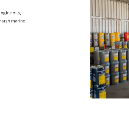
ngine oils,
r harsh marine