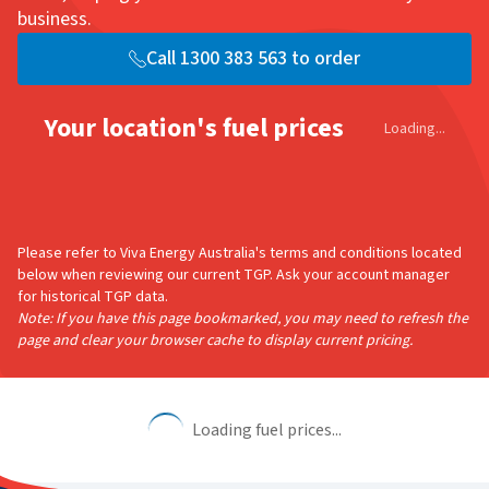
business.​​​​‌ ‍ ​‍​‍‌‍ ‌ ​‍‌‍‍‌‌‍‌ ‌‍‍‌‌‍ ‍​‍​‍​ ‍‍​‍​‍‌ ​ ‌‍​‌‌‍ ‍‌‍‍‌‌ ‌​‌ ‍‌​‍ ‍‌‍‍‌‌‍ ​‍​‍​‍ ​​‍​‍‌‍‍​‌ ​‍‌‍‌‌‌‍‌‍​‍​‍​ ‍‍​‍​‍‌‍‍​‌ ‌​‌ ‌​‌ ​​‌ ​ ​ ‍‍​‍ ​‍ ‌‍ ​‌‍‍‌‌‍​‍‌‍‌‌‌ ​‍‌ ‌​‌ ‍‌​‍ ‌‌ ​ ‌ ‌​‌ ‌‌‌‍‌​‌‍‍‌‌‍ ​‍ ‍‌ ‌‍‌‍‌‌‌ ​‍‌‍​ ‌‍‌‌‌‍ ​​‍ ‍‌‍​‌‌ ​​‌ ​​​‍ ‌‍‍‌‌‍ ‍‌ ‌​‌‍‌‌‌‍ ‍‌ ‌​​‍ ‌‍‌‌‌‍‌​‌‍‍‌‌ ‌​​‍ ‌‍ ‌‌‍ ‌‍‌​‌‍‌‌​ ‌‌ ​​‌ ​‍‌‍‌‌‌ ​ ‌‍‌‌‌‍ ‍‌ ‌​‌‍​‌‌ ‌​‌‍‍‌‌‍ ‌‍ ‍​ ‍ ‌‍‍‌‌‍‌​​ ‌‌ ‌​‌‍‌‌‌ ​‍‌‍ ‌‌‍‍‌‌‍ ‍‌‍​‌‌‍ ​‌​‌ ‌‍​‌‌ ‌​‌‍‌‌‌‌​​‌ ​‍‌‍‍‌‌‍​ ‌‍‍‌‌‍ ‍‌‍‌ ​ ‍ ‌ ‌​‌ ‍‌‌ ​​‌‍‌‌​ ‌‌ ‌​‌‍‌‌‌ ​‍‌‍ ‌‌‍‍‌‌‍ ‍‌‍​‌‌‍ ​‌​‌ ‌‍​‌‌ ‌​‌‍‌‌‌‌​​‌ ​‍‌‍‍‌‌‍​ ‌‍‍‌‌‍ ‍‌‍‌ ​ ‍ ‌ ​​‌‍​‌‌ ‌​‌‍‍​​ ‌‌‍‌​‌‍‌‌‌ ​ ‌‍​ ‌ ​‍‌‍‍‌‌ ​​‌ ‌​‌‍‍‌‌‍ ‌‍ ‍​ ‌‍​‍‌‍​‌‌ ​ ‌‍‌‌‌‌‌‌‌ ​‍‌‍ ​​ ‌‌‍‍​‌ ‌​‌ ‌​‌ ​​‌ ​ ​‍‌‌​ ​ ‌​​‌​‍‌‌​ ​‍‌​‌‍​‍‌‌​ ​‍‌​‌‍‌‍ ​‌‍‍‌‌‍​‍‌‍‌‌‌ ​‍‌ ‌​‌ ‍‌​‍ ‌‌ ​ ‌ ‌​‌ ‌‌‌‍‌​‌‍‍‌‌‍ ​‍ ‍‌ ‌‍‌‍‌‌‌ ​‍‌‍​ ‌‍‌‌‌‍ ​​‍ ‍‌‍​‌‌ ​​‌ ​​​‍‌‍‌‍‍‌‌‍‌​​ ‌‌ ‌​‌‍‌‌‌ ​‍‌‍ ‌‌‍‍‌‌‍ ‍‌‍​‌‌‍ ​‌​‌ ‌‍​‌‌ ‌​‌‍‌‌‌‌​​‌ ​‍‌‍‍‌‌‍​ ‌‍‍‌‌‍ ‍‌‍‌ ​‍‌‍‌ ‌​‌ ‍‌‌ ​​‌‍‌‌​ ‌‌ ‌​‌‍‌‌‌ ​‍‌‍ ‌‌‍‍‌‌‍ ‍‌‍​‌‌‍ ​‌​‌ ‌‍​‌‌ ‌​‌‍‌‌‌‌​​‌ ​‍‌‍‍‌‌‍​ ‌‍‍‌‌‍ ‍‌‍‌ ​‍‌‍‌ ​​‌‍​‌‌ ‌​‌‍‍​​ ‌‌‍‌​‌‍‌‌‌ ​ ‌‍​ ‌ ​‍‌‍‍‌‌ ​​‌ ‌​‌‍‍‌‌‍ ‌‍ ‍​‍‌‍‌ ​​‌‍‌‌‌ ​‍‌ ​ ‌ ​​‌‍‌‌‌‍​ ‌ ‌​‌‍‍‌‌ ‌‍‌‍‌‌​ ‌‌ ​​‌ ‌‌‌‍​‍‌‍ ​‌‍‍‌‌ ​ ‌‍‍​‌‍‌‌‌‍‌​​‍​‍‌ ‌
Call 1300 383 563 to order​​​​‌ ‍ ​‍​‍‌‍ ‌ ​‍‌‍‍‌‌‍‌ ‌‍‍‌‌‍ ‍​‍​‍​ ‍‍​‍​‍‌ ​ ‌‍​‌‌‍ ‍‌‍‍‌‌ ‌​‌ ‍‌​‍ ‍‌‍‍‌‌‍ ​‍​‍​‍ ​​‍​‍‌‍‍​‌ ​‍‌‍‌‌‌‍‌‍​‍​‍​ ‍‍​‍​‍‌‍‍​‌ ‌​‌ ‌​‌ ​​‌ ​ ​ ‍‍​‍ ​‍ ‌‍ ​‌‍‍‌‌‍​‍‌‍‌‌‌ ​‍‌ ‌​‌ ‍‌​‍ ‌‌ ​ ‌ ‌​‌ ‌‌‌‍‌​‌‍‍‌‌‍ ​‍ ‍‌ ‌‍‌‍‌‌‌ ​‍‌‍​ ‌‍‌‌‌‍ ​​‍ ‍‌‍​‌‌ ​​‌ ​​​‍ ‌‍‍‌‌‍ ‍‌ ‌​‌‍‌‌‌‍ ‍‌ ‌​​‍ ‌‍‌‌‌‍‌​‌‍‍‌‌ ‌​​‍ ‌‍ ‌‌‍ ‌‍‌​‌‍‌‌​ ‌‌ ​​‌ ​‍‌‍‌‌‌ ​ ‌‍‌‌‌‍ ‍‌ ‌​‌‍​‌‌ ‌​‌‍‍‌‌‍ ‌‍ ‍​ ‍ ‌‍‍‌‌‍‌​​ ‌‌ ‌​‌‍‌‌‌ ​‍‌‍ ‌‌‍‍‌‌‍ ‍‌‍​‌‌‍ ​‌​‌ ‌‍​‌‌ ‌​‌‍‌‌‌‌​​‌ ​‍‌‍‍‌‌‍​ ‌‍‍‌‌‍ ‍‌‍‌ ​ ‍ ‌ ‌​‌ ‍‌‌ ​​‌‍‌‌​ ‌‌ ‌​‌‍‌‌‌ ​‍‌‍ ‌‌‍‍‌‌‍ ‍‌‍​‌‌‍ ​‌​‌ ‌‍​‌‌ ‌​‌‍‌‌‌‌​​‌ ​‍‌‍‍‌‌‍​ ‌‍‍‌‌‍ ‍‌‍‌ ​ ‍ ‌ ​​‌‍​‌‌ ‌​‌‍‍​​ ‌‌‍​‍‌ ‌‌‌ ‌​‌ ‌​‌‍ ‌‍ ‍‌ ​ ​‍‌‌​ ‌‌‌​​‍‌‌ ‌‍‍ ‌‍‌‌‌ ‍‌​‍‌‌​ ​ ‌​‌​​‍‌‌​ ​ ‌​‌​​‍‌‌​ ​‍​ ​‍​ ‌‌‌‍‌‌​ ​‌​ ‍‌​ ​​‌‍‌‌​ ​‍​ ‍​‌‍​‌‌‍‌​‌‍​‌‌‍‌‌​‍‌‌​ ​‍​ ​‍​‍‌‌​ ‌‌‌​‌​​‍ ‍‌ ‌​‌‍‌‌‌ ‍​‌ ‌​​ ‌‍​‍‌‍​‌‌ ​ ‌‍‌‌‌‌‌‌‌ ​‍‌‍ ​​ ‌‌‍‍​‌ ‌​‌ ‌​‌ ​​‌ ​ ​‍‌‌​ ​ ‌​​‌​‍‌‌​ ​‍‌​‌‍​‍‌‌​ ​‍‌​‌‍‌‍ ​‌‍‍‌‌‍​‍‌‍‌‌‌ ​‍‌ ‌​‌ ‍‌​‍ ‌‌ ​ ‌ ‌​‌ ‌‌‌‍‌​‌‍‍‌‌‍ ​‍ ‍‌ ‌‍‌‍‌‌‌ ​‍‌‍​ ‌‍‌‌‌‍ ​​‍ ‍‌‍​‌‌ ​​‌ ​​​‍‌‍‌‍‍‌‌‍‌​​ ‌‌ ‌​‌‍‌‌‌ ​‍‌‍ ‌‌‍‍‌‌‍ ‍‌‍​‌‌‍ ​‌​‌ ‌‍​‌‌ ‌​‌‍‌‌‌‌​​‌ ​‍‌‍‍‌‌‍​ ‌‍‍‌‌‍ ‍‌‍‌ ​‍‌‍‌ ‌​‌ ‍‌‌ ​​‌‍‌‌​ ‌‌ ‌​‌‍‌‌‌ ​‍‌‍ ‌‌‍‍‌‌‍ ‍‌‍​‌‌‍ ​‌​‌ ‌‍​‌‌ ‌​‌‍‌‌‌‌​​‌ ​‍‌‍‍‌‌‍​ ‌‍‍‌‌‍ ‍‌‍‌ ​‍‌‍‌ ​​‌‍​‌‌ ‌​‌‍‍​​ ‌‌‍​‍‌ ‌‌‌ ‌​‌ ‌​‌‍ ‌‍ ‍‌ ​ ​‍‌‌​ ‌‌‌​​‍‌‌ ‌‍‍ ‌‍‌‌‌ ‍‌​‍‌‌​ ​ ‌​‌​​‍‌‌​ ​ ‌​‌​​‍‌‌​ ​‍​ ​‍​ ‌‌‌‍‌‌​ ​‌​ ‍‌​ ​​‌‍‌‌​ ​‍​ ‍​‌‍​‌‌‍‌​‌‍​‌‌‍‌‌​‍‌‌​ ​‍​ ​‍​‍‌‌​ ‌‌‌​‌​​‍ ‍‌ ‌​‌‍‌‌‌ ‍​‌ ‌​​‍‌‍‌ ​​‌‍‌‌‌ ​‍‌ ​ ‌ ​​‌‍‌‌‌‍​ ‌ ‌​‌‍‍‌‌ ‌‍‌‍‌‌​ ‌‌ ​​‌ ‌‌‌‍​‍‌‍ ​‌‍‍‌‌ ​ ‌‍‍​‌‍‌‌‌‍‌​​‍​‍‌ ‌
Your location's fuel prices
Loading...
Please refer to Viva Energy Australia's terms and conditions located
below when reviewing our current TGP. Ask your account manager
for historical TGP data.
Note: If you have this page bookmarked, you may need to refresh the
page and clear your browser cache to display current pricing.
Loading fuel prices...