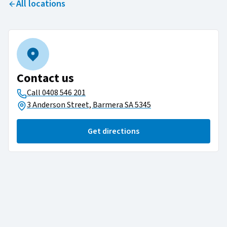
All locations
Contact us
Call
0408 546 201​​​​‌ ‍ ​‍​‍‌‍ ‌ ​‍‌‍‍‌‌‍‌ ‌‍‍‌‌‍ ‍​‍​‍​ ‍‍​‍​‍‌ ​ ‌‍​‌‌‍ ‍‌‍‍‌‌ ‌​‌ ‍‌​‍ ‍‌‍‍‌‌‍ ​‍​‍​‍ ​​‍​‍‌‍‍​‌ ​‍‌‍‌‌‌‍‌‍​‍​‍​ ‍‍​‍​‍‌‍‍​‌ ‌​‌ ‌​‌ ​​‌ ​ ​ ‍‍​‍ ​‍ ‌‍ ​‌‍‍‌‌‍​‍‌‍‌‌‌ ​‍‌ ‌​‌ ‍‌​‍ ‌‌ ​ ‌ ‌​‌ ‌‌‌‍‌​‌‍‍‌‌‍ ​‍ ‍‌ ‌‍‌‍‌‌‌ ​‍‌‍​ ‌‍‌‌‌‍ ​​‍ ‍‌‍​‌‌ ​​‌ ​​​‍ ‌‍‍‌‌‍ ‍‌ ‌​‌‍‌‌‌‍ ‍‌ ‌​​‍ ‌‍‌‌‌‍‌​‌‍‍‌‌ ‌​​‍ ‌‍ ‌‌‍ ‌‍‌​‌‍‌‌​ ‌‌ ​​‌ ​‍‌‍‌‌‌ ​ ‌‍‌‌‌‍ ‍‌ ‌​‌‍​‌‌ ‌​‌‍‍‌‌‍ ‌‍ ‍​ ‍ ‌‍‍‌‌‍‌​​ ‌‌‍ ​‌‍ ‌‍​ ‌‍​‌‌ ‌​‌‍‍‌‌‍ ‌‍ ‍​‍ ‌‌‍​‍‌‍​‌‌ ​‍‌‍ ‌‌‍‌‌‌ ​‍‌‍​‌​ ‍ ‌ ‌​‌ ‍‌‌ ​​‌‍‌‌​ ‌‌‍ ​‌‍ ‌‍​ ‌‍​‌‌ ‌​‌‍‍‌‌‍ ‌‍ ‍​ ‍ ‌ ​​‌‍​‌‌ ‌​‌‍‍​​ ‌‌ ​​‌‍‍​‌‍ ‌‍ ‍‌‍‌‌‌​ ‍‌ ‌‌‌‍ ‌‌‍​‍‌‍‌‌‌ ​‍​ ‌‍​‍‌‍​‌‌ ​ ‌‍‌‌‌‌‌‌‌ ​‍‌‍ ​​ ‌‌‍‍​‌ ‌​‌ ‌​‌ ​​‌ ​ ​‍‌‌​ ​ ‌​​‌​‍‌‌​ ​‍‌​‌‍​‍‌‌​ ​‍‌​‌‍‌‍ ​‌‍‍‌‌‍​‍‌‍‌‌‌ ​‍‌ ‌​‌ ‍‌​‍ ‌‌ ​ ‌ ‌​‌ ‌‌‌‍‌​‌‍‍‌‌‍ ​‍ ‍‌ ‌‍‌‍‌‌‌ ​‍‌‍​ ‌‍‌‌‌‍ ​​‍ ‍‌‍​‌‌ ​​‌ ​​​‍‌‍‌‍‍‌‌‍‌​​ ‌‌‍ ​‌‍ ‌‍​ ‌‍​‌‌ ‌​‌‍‍‌‌‍ ‌‍ ‍​‍ ‌‌‍​‍‌‍​‌‌ ​‍‌‍ ‌‌‍‌‌‌ ​‍‌‍​‌​‍‌‍‌ ‌​‌ ‍‌‌ ​​‌‍‌‌​ ‌‌‍ ​‌‍ ‌‍​ ‌‍​‌‌ ‌​‌‍‍‌‌‍ ‌‍ ‍​‍‌‍‌ ​​‌‍​‌‌ ‌​‌‍‍​​ ‌‌ ​​‌‍‍​‌‍ ‌‍ ‍‌‍‌‌‌​ ‍‌ ‌‌‌‍ ‌‌‍​‍‌‍‌‌‌ ​‍​‍‌‍‌ ​​‌‍‌‌‌ ​‍‌ ​ ‌ ​​‌‍‌‌‌‍​ ‌ ‌​‌‍‍‌‌ ‌‍‌‍‌‌​ ‌‌ ​​‌ ‌‌‌‍​‍‌‍ ​‌‍‍‌‌ ​ ‌‍‍​‌‍‌‌‌‍‌​​‍​‍‌ ‌
3 Anderson Street, Barmera SA 5345
Get directions