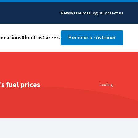
News
Resources
Log in
Contact us
Locations
About us
Careers
Become a customer
s fuel prices
Loading...