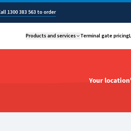
Call
1300 383 563
to order
Products and services
Terminal gate pricing
Your location'