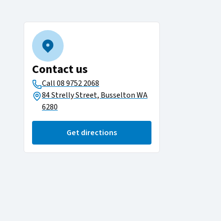
Contact us
Call
08 9752 2068​​​​‌ ‍ ​‍​‍‌‍ ‌ ​‍‌‍‍‌‌‍‌ ‌‍‍‌‌‍ ‍​‍​‍​ ‍‍​‍​‍‌ ​ ‌‍​‌‌‍ ‍‌‍‍‌‌ ‌​‌ ‍‌​‍ ‍‌‍‍‌‌‍ ​‍​‍​‍ ​​‍​‍‌‍‍​‌ ​‍‌‍‌‌‌‍‌‍​‍​‍​ ‍‍​‍​‍‌‍‍​‌ ‌​‌ ‌​‌ ​​‌ ​ ​ ‍‍​‍ ​‍ ‌‍ ​‌‍‍‌‌‍​‍‌‍‌‌‌ ​‍‌ ‌​‌ ‍‌​‍ ‌‌ ​ ‌ ‌​‌ ‌‌‌‍‌​‌‍‍‌‌‍ ​‍ ‍‌ ‌‍‌‍‌‌‌ ​‍‌‍​ ‌‍‌‌‌‍ ​​‍ ‍‌‍​‌‌ ​​‌ ​​​‍ ‌‍‍‌‌‍ ‍‌ ‌​‌‍‌‌‌‍ ‍‌ ‌​​‍ ‌‍‌‌‌‍‌​‌‍‍‌‌ ‌​​‍ ‌‍ ‌‌‍ ‌‍‌​‌‍‌‌​ ‌‌ ​​‌ ​‍‌‍‌‌‌ ​ ‌‍‌‌‌‍ ‍‌ ‌​‌‍​‌‌ ‌​‌‍‍‌‌‍ ‌‍ ‍​ ‍ ‌‍‍‌‌‍‌​​ ‌‌‍ ​‌‍ ‌‍​ ‌‍​‌‌ ‌​‌‍‍‌‌‍ ‌‍ ‍​‍ ‌‌‍​‍‌ ‌‌‌ ​ ‌ ​ ‌‍‌‌‌‍ ​‌ ‌​‌‍ ‌‍ ‍​ ‍ ‌ ‌​‌ ‍‌‌ ​​‌‍‌‌​ ‌‌‍ ​‌‍ ‌‍​ ‌‍​‌‌ ‌​‌‍‍‌‌‍ ‌‍ ‍​ ‍ ‌ ​​‌‍​‌‌ ‌​‌‍‍​​ ‌‌ ​​‌‍‍​‌‍ ‌‍ ‍‌‍‌‌‌​ ‍‌ ‌‌‌‍ ‌‌‍​‍‌‍‌‌‌ ​‍​ ‌‍​‍‌‍​‌‌ ​ ‌‍‌‌‌‌‌‌‌ ​‍‌‍ ​​ ‌‌‍‍​‌ ‌​‌ ‌​‌ ​​‌ ​ ​‍‌‌​ ​ ‌​​‌​‍‌‌​ ​‍‌​‌‍​‍‌‌​ ​‍‌​‌‍‌‍ ​‌‍‍‌‌‍​‍‌‍‌‌‌ ​‍‌ ‌​‌ ‍‌​‍ ‌‌ ​ ‌ ‌​‌ ‌‌‌‍‌​‌‍‍‌‌‍ ​‍ ‍‌ ‌‍‌‍‌‌‌ ​‍‌‍​ ‌‍‌‌‌‍ ​​‍ ‍‌‍​‌‌ ​​‌ ​​​‍‌‍‌‍‍‌‌‍‌​​ ‌‌‍ ​‌‍ ‌‍​ ‌‍​‌‌ ‌​‌‍‍‌‌‍ ‌‍ ‍​‍ ‌‌‍​‍‌ ‌‌‌ ​ ‌ ​ ‌‍‌‌‌‍ ​‌ ‌​‌‍ ‌‍ ‍​‍‌‍‌ ‌​‌ ‍‌‌ ​​‌‍‌‌​ ‌‌‍ ​‌‍ ‌‍​ ‌‍​‌‌ ‌​‌‍‍‌‌‍ ‌‍ ‍​‍‌‍‌ ​​‌‍​‌‌ ‌​‌‍‍​​ ‌‌ ​​‌‍‍​‌‍ ‌‍ ‍‌‍‌‌‌​ ‍‌ ‌‌‌‍ ‌‌‍​‍‌‍‌‌‌ ​‍​‍‌‍‌ ​​‌‍‌‌‌ ​‍‌ ​ ‌ ​​‌‍‌‌‌‍​ ‌ ‌​‌‍‍‌‌ ‌‍‌‍‌‌​ ‌‌ ​​‌ ‌‌‌‍​‍‌‍ ​‌‍‍‌‌ ​ ‌‍‍​‌‍‌‌‌‍‌​​‍​‍‌ ‌
84 Strelly Street, Busselton WA
6280
Get directions