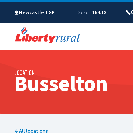
Newcastle TGP
Diesel
164.18
LOCATION
Busselton​​​​‌ ‍ ​‍​‍‌‍ ‌ ​‍‌‍‍‌‌‍‌ ‌‍‍‌‌‍ ‍​‍​‍​ ‍‍​‍​‍‌ ​ ‌‍​‌‌‍ ‍‌‍‍‌‌ ‌​‌ ‍‌​‍ ‍‌‍‍‌‌‍ ​‍​‍​‍ ​​‍​‍‌‍‍​‌ ​‍‌‍‌‌‌‍‌‍​‍​‍​ ‍‍​‍​‍‌‍‍​‌ ‌​‌ ‌​‌ ​​‌ ​ ​ ‍‍​‍ ​‍ ‌‍ ​‌‍‍‌‌‍​‍‌‍‌‌‌ ​‍‌ ‌​‌ ‍‌​‍ ‌‌ ​ ‌ ‌​‌ ‌‌‌‍‌​‌‍‍‌‌‍ ​‍ ‍‌ ‌‍‌‍‌‌‌ ​‍‌‍​ ‌‍‌‌‌‍ ​​‍ ‍‌‍​‌‌ ​​‌ ​​​‍ ‌‍‍‌‌‍ ‍‌ ‌​‌‍‌‌‌‍ ‍‌ ‌​​‍ ‌‍‌‌‌‍‌​‌‍‍‌‌ ‌​​‍ ‌‍ ‌‌‍ ‌‍‌​‌‍‌‌​ ‌‌ ​​‌ ​‍‌‍‌‌‌ ​ ‌‍‌‌‌‍ ‍‌ ‌​‌‍​‌‌ ‌​‌‍‍‌‌‍ ‌‍ ‍​ ‍ ‌‍‍‌‌‍‌​​ ‌‌‍ ​‌‍ ‌‍​ ‌‍​‌‌ ‌​‌‍‍‌‌‍ ‌‍ ‍​‍ ‌‌‍​‍‌ ‌‌‌ ​ ‌ ​ ‌‍‌‌‌‍ ​‌ ‌​‌‍ ‌‍ ‍​ ‍ ‌ ‌​‌ ‍‌‌ ​​‌‍‌‌​ ‌‌‍ ​‌‍ ‌‍​ ‌‍​‌‌ ‌​‌‍‍‌‌‍ ‌‍ ‍​ ‍ ‌ ​​‌‍​‌‌ ‌​‌‍‍​​ ‌‌‍ ‍‌‍​‌‌‍ ‌‌‍‌‌​ ‌‍​‍‌‍​‌‌ ​ ‌‍‌‌‌‌‌‌‌ ​‍‌‍ ​​ ‌‌‍‍​‌ ‌​‌ ‌​‌ ​​‌ ​ ​‍‌‌​ ​ ‌​​‌​‍‌‌​ ​‍‌​‌‍​‍‌‌​ ​‍‌​‌‍‌‍ ​‌‍‍‌‌‍​‍‌‍‌‌‌ ​‍‌ ‌​‌ ‍‌​‍ ‌‌ ​ ‌ ‌​‌ ‌‌‌‍‌​‌‍‍‌‌‍ ​‍ ‍‌ ‌‍‌‍‌‌‌ ​‍‌‍​ ‌‍‌‌‌‍ ​​‍ ‍‌‍​‌‌ ​​‌ ​​​‍‌‍‌‍‍‌‌‍‌​​ ‌‌‍ ​‌‍ ‌‍​ ‌‍​‌‌ ‌​‌‍‍‌‌‍ ‌‍ ‍​‍ ‌‌‍​‍‌ ‌‌‌ ​ ‌ ​ ‌‍‌‌‌‍ ​‌ ‌​‌‍ ‌‍ ‍​‍‌‍‌ ‌​‌ ‍‌‌ ​​‌‍‌‌​ ‌‌‍ ​‌‍ ‌‍​ ‌‍​‌‌ ‌​‌‍‍‌‌‍ ‌‍ ‍​‍‌‍‌ ​​‌‍​‌‌ ‌​‌‍‍​​ ‌‌‍ ‍‌‍​‌‌‍ ‌‌‍‌‌​‍‌‍‌ ​​‌‍‌‌‌ ​‍‌ ​ ‌ ​​‌‍‌‌‌‍​ ‌ ‌​‌‍‍‌‌ ‌‍‌‍‌‌​ ‌‌ ​​‌ ‌‌‌‍​‍‌‍ ​‌‍‍‌‌ ​ ‌‍‍​‌‍‌‌‌‍‌​​‍​‍‌ ‌
All locations