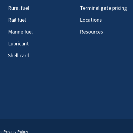
Rural fuel
Terminal gate pricing
Rail fuel
Locations
Marine fuel
Resources
Lubricant
Shell card
ns
Privacy Policy