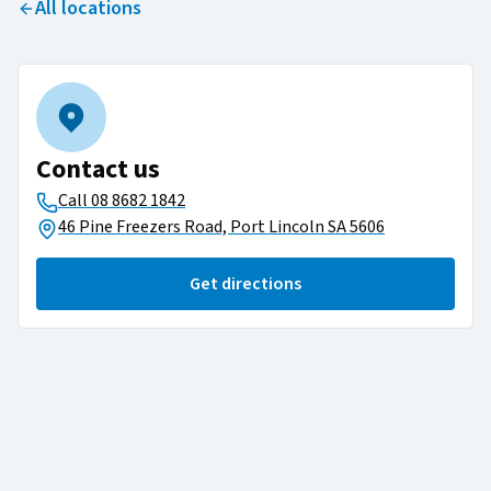
All locations
Contact us
Call
08 8682 1842​​​​‌ ‍ ​‍​‍‌‍ ‌ ​‍‌‍‍‌‌‍‌ ‌‍‍‌‌‍ ‍​‍​‍​ ‍‍​‍​‍‌ ​ ‌‍​‌‌‍ ‍‌‍‍‌‌ ‌​‌ ‍‌​‍ ‍‌‍‍‌‌‍ ​‍​‍​‍ ​​‍​‍‌‍‍​‌ ​‍‌‍‌‌‌‍‌‍​‍​‍​ ‍‍​‍​‍‌‍‍​‌ ‌​‌ ‌​‌ ​​‌ ​ ​ ‍‍​‍ ​‍ ‌‍ ​‌‍‍‌‌‍​‍‌‍‌‌‌ ​‍‌ ‌​‌ ‍‌​‍ ‌‌ ​ ‌ ‌​‌ ‌‌‌‍‌​‌‍‍‌‌‍ ​‍ ‍‌ ‌‍‌‍‌‌‌ ​‍‌‍​ ‌‍‌‌‌‍ ​​‍ ‍‌‍​‌‌ ​​‌ ​​​‍ ‌‍‍‌‌‍ ‍‌ ‌​‌‍‌‌‌‍ ‍‌ ‌​​‍ ‌‍‌‌‌‍‌​‌‍‍‌‌ ‌​​‍ ‌‍ ‌‌‍ ‌‍‌​‌‍‌‌​ ‌‌ ​​‌ ​‍‌‍‌‌‌ ​ ‌‍‌‌‌‍ ‍‌ ‌​‌‍​‌‌ ‌​‌‍‍‌‌‍ ‌‍ ‍​ ‍ ‌‍‍‌‌‍‌​​ ‌‌‍ ​‌‍ ‌‍​ ‌‍​‌‌ ‌​‌‍‍‌‌‍ ‌‍ ‍​‍ ‌‌ ​​‌‍ ‌ ​‍‌ ‌​​‍ ‌‌‍ ​‌‍‍‌‌‍ ‍‌‍​ ‌‍ ‌‍ ​‌‍ ‍​ ‍ ‌ ‌​‌ ‍‌‌ ​​‌‍‌‌​ ‌‌‍ ​‌‍ ‌‍​ ‌‍​‌‌ ‌​‌‍‍‌‌‍ ‌‍ ‍​ ‍ ‌ ​​‌‍​‌‌ ‌​‌‍‍​​ ‌‌ ​​‌‍‍​‌‍ ‌‍ ‍‌‍‌‌‌​ ‍‌ ‌‌‌‍ ‌‌‍​‍‌‍‌‌‌ ​‍​ ‌‍​‍‌‍​‌‌ ​ ‌‍‌‌‌‌‌‌‌ ​‍‌‍ ​​ ‌‌‍‍​‌ ‌​‌ ‌​‌ ​​‌ ​ ​‍‌‌​ ​ ‌​​‌​‍‌‌​ ​‍‌​‌‍​‍‌‌​ ​‍‌​‌‍‌‍ ​‌‍‍‌‌‍​‍‌‍‌‌‌ ​‍‌ ‌​‌ ‍‌​‍ ‌‌ ​ ‌ ‌​‌ ‌‌‌‍‌​‌‍‍‌‌‍ ​‍ ‍‌ ‌‍‌‍‌‌‌ ​‍‌‍​ ‌‍‌‌‌‍ ​​‍ ‍‌‍​‌‌ ​​‌ ​​​‍‌‍‌‍‍‌‌‍‌​​ ‌‌‍ ​‌‍ ‌‍​ ‌‍​‌‌ ‌​‌‍‍‌‌‍ ‌‍ ‍​‍ ‌‌ ​​‌‍ ‌ ​‍‌ ‌​​‍ ‌‌‍ ​‌‍‍‌‌‍ ‍‌‍​ ‌‍ ‌‍ ​‌‍ ‍​‍‌‍‌ ‌​‌ ‍‌‌ ​​‌‍‌‌​ ‌‌‍ ​‌‍ ‌‍​ ‌‍​‌‌ ‌​‌‍‍‌‌‍ ‌‍ ‍​‍‌‍‌ ​​‌‍​‌‌ ‌​‌‍‍​​ ‌‌ ​​‌‍‍​‌‍ ‌‍ ‍‌‍‌‌‌​ ‍‌ ‌‌‌‍ ‌‌‍​‍‌‍‌‌‌ ​‍​‍‌‍‌ ​​‌‍‌‌‌ ​‍‌ ​ ‌ ​​‌‍‌‌‌‍​ ‌ ‌​‌‍‍‌‌ ‌‍‌‍‌‌​ ‌‌ ​​‌ ‌‌‌‍​‍‌‍ ​‌‍‍‌‌ ​ ‌‍‍​‌‍‌‌‌‍‌​​‍​‍‌ ‌
46 Pine Freezers Road, Port Lincoln SA 5606
Get directions