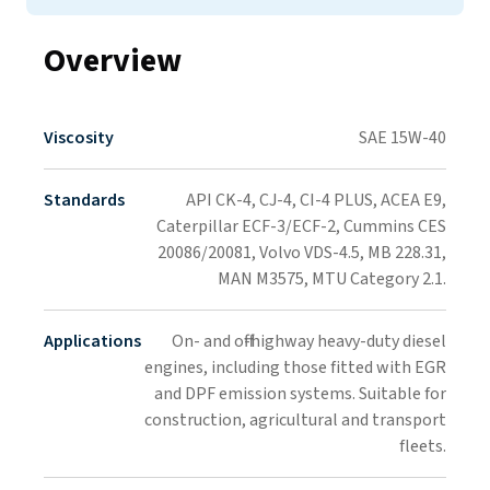
Overview
Viscosity​​​​‌ ‍ ​‍​‍‌‍ ‌ ​‍‌‍‍‌‌‍‌ ‌‍‍‌‌‍ ‍​‍​‍​ ‍‍​‍​‍‌ ​ ‌‍​‌‌‍ ‍‌‍‍‌‌ ‌​‌ ‍‌​‍ ‍‌‍‍‌‌‍ ​‍​‍​‍ ​​‍​‍‌‍‍​‌ ​‍‌‍‌‌‌‍‌‍​‍​‍​ ‍‍​‍​‍‌‍‍​‌ ‌​‌ ‌​‌ ​​‌ ​ ​ ‍‍​‍ ​‍ ‌‍ ​‌‍‍‌‌‍​‍‌‍‌‌‌ ​‍‌ ‌​‌ ‍‌​‍ ‌‌ ​ ‌ ‌​‌ ‌‌‌‍‌​‌‍‍‌‌‍ ​‍ ‍‌ ‌‍‌‍‌‌‌ ​‍‌‍​ ‌‍‌‌‌‍ ​​‍ ‍‌‍​‌‌ ​​‌ ​​​‍ ‌‍‍‌‌‍ ‍‌ ‌​‌‍‌‌‌‍ ‍‌ ‌​​‍ ‌‍‌‌‌‍‌​‌‍‍‌‌ ‌​​‍ ‌‍ ‌‌‍ ‌‍‌​‌‍‌‌​ ‌‌ ​​‌ ​‍‌‍‌‌‌ ​ ‌‍‌‌‌‍ ‍‌ ‌​‌‍​‌‌ ‌​‌‍‍‌‌‍ ‌‍ ‍​ ‍ ‌‍‍‌‌‍‌​​ ‌‌ ​​‌ ​‍‌‍ ‌‍‌​‌ ‌‌‌‍​ ‌ ‌​​‍ ‌‌ ​​‌ ​‍‌‍ ‌‍‌​‌ ‌‌‌‍​ ‌ ‌​‌ ​ ​‍ ‌‌ ​ ‌‍‍​‌‍‌‌‌‍ ​‌‍ ​​‍ ‌‌ ​‍‌‍‍‌‌‍ ‌‌ ‌‌‌‍ ​‌‍​‌​‍ ‌‌ ​‍​ ‌​​‍ ‌‌‍ ​​‍ ‌‌‍​ ‌‍‍ ​‍ ‌​ ‌​​ ‍ ‌ ‌​‌ ‍‌‌ ​​‌‍‌‌​ ‌‌ ​​‌ ​‍‌‍ ‌‍‌​‌ ‌‌‌‍​ ‌ ‌​​ ‍ ‌ ​​‌‍​‌‌ ‌​‌‍‍​​ ‌‌‍ ‌ ‌‍‌‍‌‌‌ ​‍‌ ‌‍‌‍‍‌‌‍‌‌‌ ‌ ​‍‌‌​ ‌‌‌​​‍‌‌ ‌‍‍ ‌‍‌‌‌ ‍‌​‍‌‌​ ​ ‌​‌​​‍‌‌​ ​ ‌​‌​​‍‌‌​ ​‍​ ​‍‌‍‌​‌‍​‍‌‍‍​‌‌‌​‌ ‌‍‌‍ ‌‌‍ ‌ ​ ‌‌‌‍‌ ‌​‌‍ ‌‌‍ ‌‌‌‍‌‌​‌‌‌​‍‌​‌​‌​‌‍‌​ ‌‌‌​ ‌‍​‍‌‍​ ‌​ ​​‍‌‌​ ​‍​ ​‍​‍‌‌​ ‌‌‌​‌​​‍ ‍‌‍ ​‌‍​‌‌‍​‍‌‍‌‌‌‍ ​​ ‌‍​‍‌‍​‌‌ ​ ‌‍‌‌‌‌‌‌‌ ​‍‌‍ ​​ ‌‌‍‍​‌ ‌​‌ ‌​‌ ​​‌ ​ ​‍‌‌​ ​ ‌​​‌​‍‌‌​ ​‍‌​‌‍​‍‌‌​ ​‍‌​‌‍‌‍ ​‌‍‍‌‌‍​‍‌‍‌‌‌ ​‍‌ ‌​‌ ‍‌​‍ ‌‌ ​ ‌ ‌​‌ ‌‌‌‍‌​‌‍‍‌‌‍ ​‍ ‍‌ ‌‍‌‍‌‌‌ ​‍‌‍​ ‌‍‌‌‌‍ ​​‍ ‍‌‍​‌‌ ​​‌ ​​​‍‌‍‌‍‍‌‌‍‌​​ ‌‌ ​​‌ ​‍‌‍ ‌‍‌​‌ ‌‌‌‍​ ‌ ‌​​‍ ‌‌ ​​‌ ​‍‌‍ ‌‍‌​‌ ‌‌‌‍​ ‌ ‌​‌ ​ ​‍ ‌‌ ​ ‌‍‍​‌‍‌‌‌‍ ​‌‍ ​​‍ ‌‌ ​‍‌‍‍‌‌‍ ‌‌ ‌‌‌‍ ​‌‍​‌​‍ ‌‌ ​‍​ ‌​​‍ ‌‌‍ ​​‍ ‌‌‍​ ‌‍‍ ​‍ ‌​ ‌​​‍‌‍‌ ‌​‌ ‍‌‌ ​​‌‍‌‌​ ‌‌ ​​‌ ​‍‌‍ ‌‍‌​‌ ‌‌‌‍​ ‌ ‌​​‍‌‍‌ ​​‌‍​‌‌ ‌​‌‍‍​​ ‌‌‍ ‌ ‌‍‌‍‌‌‌ ​‍‌ ‌‍‌‍‍‌‌‍‌‌‌ ‌ ​‍‌‌​ ‌‌‌​​‍‌‌ ‌‍‍ ‌‍‌‌‌ ‍‌​‍‌‌​ ​ ‌​‌​​‍‌‌​ ​ ‌​‌​​‍‌‌​ ​‍​ ​‍‌‍‌​‌‍​‍‌‍‍​‌‌‌​‌ ‌‍‌‍ ‌‌‍ ‌ ​ ‌‌‌‍‌ ‌​‌‍ ‌‌‍ ‌‌‌‍‌‌​‌‌‌​‍‌​‌​‌​‌‍‌​ ‌‌‌​ ‌‍​‍‌‍​ ‌​ ​​‍‌‌​ ​‍​ ​‍​‍‌‌​ ‌‌‌​‌​​‍ ‍‌‍ ​‌‍​‌‌‍​‍‌‍‌‌‌‍ ​​‍‌‍‌ ​​‌‍‌‌‌ ​‍‌ ​ ‌ ​​‌‍‌‌‌‍​ ‌ ‌​‌‍‍‌‌ ‌‍‌‍‌‌​ ‌‌ ​​‌ ‌‌‌‍​‍‌‍ ​‌‍‍‌‌ ​ ‌‍‍​‌‍‌‌‌‍‌​​‍​‍‌ ‌
SAE 15W-40​​​​‌ ‍ ​‍​‍‌‍ ‌ ​‍‌‍‍‌‌‍‌ ‌‍‍‌‌‍ ‍​‍​‍​ ‍‍​‍​‍‌ ​ ‌‍​‌‌‍ ‍‌‍‍‌‌ ‌​‌ ‍‌​‍ ‍‌‍‍‌‌‍ ​‍​‍​‍ ​​‍​‍‌‍‍​‌ ​‍‌‍‌‌‌‍‌‍​‍​‍​ ‍‍​‍​‍‌‍‍​‌ ‌​‌ ‌​‌ ​​‌ ​ ​ ‍‍​‍ ​‍ ‌‍ ​‌‍‍‌‌‍​‍‌‍‌‌‌ ​‍‌ ‌​‌ ‍‌​‍ ‌‌ ​ ‌ ‌​‌ ‌‌‌‍‌​‌‍‍‌‌‍ ​‍ ‍‌ ‌‍‌‍‌‌‌ ​‍‌‍​ ‌‍‌‌‌‍ ​​‍ ‍‌‍​‌‌ ​​‌ ​​​‍ ‌‍‍‌‌‍ ‍‌ ‌​‌‍‌‌‌‍ ‍‌ ‌​​‍ ‌‍‌‌‌‍‌​‌‍‍‌‌ ‌​​‍ ‌‍ ‌‌‍ ‌‍‌​‌‍‌‌​ ‌‌ ​​‌ ​‍‌‍‌‌‌ ​ ‌‍‌‌‌‍ ‍‌ ‌​‌‍​‌‌ ‌​‌‍‍‌‌‍ ‌‍ ‍​ ‍ ‌‍‍‌‌‍‌​​ ‌‌ ​​‌ ​‍‌‍ ‌‍‌​‌ ‌‌‌‍​ ‌ ‌​​‍ ‌‌ ​​‌ ​‍‌‍ ‌‍‌​‌ ‌‌‌‍​ ‌ ‌​‌ ​ ​‍ ‌‌ ​ ‌‍‍​‌‍‌‌‌‍ ​‌‍ ​​‍ ‌‌ ​‍‌‍‍‌‌‍ ‌‌ ‌‌‌‍ ​‌‍​‌​‍ ‌‌ ​‍​ ‌​​‍ ‌‌‍ ​​‍ ‌‌‍​ ‌‍‍ ​‍ ‌​ ‌​​ ‍ ‌ ‌​‌ ‍‌‌ ​​‌‍‌‌​ ‌‌ ​​‌ ​‍‌‍ ‌‍‌​‌ ‌‌‌‍​ ‌ ‌​​ ‍ ‌ ​​‌‍​‌‌ ‌​‌‍‍​​ ‌‌‍ ‌ ‌‍‌‍‌‌‌ ​‍‌ ‌‍‌‍‍‌‌‍‌‌‌ ‌ ​‍‌‌​ ‌‌‌​​‍‌‌ ‌‍‍ ‌‍‌‌‌ ‍‌​‍‌‌​ ​ ‌​‌​​‍‌‌​ ​ ‌​‌​​‍‌‌​ ​‍​ ​‍‌‍‌​‌‍​‍‌‍‍​‌‌‌​‌ ‌‍‌‍ ‌‌‍ ‌ ​ ‌‌‌‍‌ ‌​‌‍ ‌‌‍ ‌‌‌‍‌‌​‌‌‌​‍‌​‌​‌​‌‍‌​ ‌‌‌​ ‌‍​‍‌‍​ ‌​ ​​‍‌‌​ ​‍​ ​‍​‍‌‌​ ‌‌‌​‌​​‍ ‍‌ ‌‍‌‍​‌‌‍ ​‌ ‌‌‌‍‌‌​ ‌‍​‍‌‍​‌‌ ​ ‌‍‌‌‌‌‌‌‌ ​‍‌‍ ​​ ‌‌‍‍​‌ ‌​‌ ‌​‌ ​​‌ ​ ​‍‌‌​ ​ ‌​​‌​‍‌‌​ ​‍‌​‌‍​‍‌‌​ ​‍‌​‌‍‌‍ ​‌‍‍‌‌‍​‍‌‍‌‌‌ ​‍‌ ‌​‌ ‍‌​‍ ‌‌ ​ ‌ ‌​‌ ‌‌‌‍‌​‌‍‍‌‌‍ ​‍ ‍‌ ‌‍‌‍‌‌‌ ​‍‌‍​ ‌‍‌‌‌‍ ​​‍ ‍‌‍​‌‌ ​​‌ ​​​‍‌‍‌‍‍‌‌‍‌​​ ‌‌ ​​‌ ​‍‌‍ ‌‍‌​‌ ‌‌‌‍​ ‌ ‌​​‍ ‌‌ ​​‌ ​‍‌‍ ‌‍‌​‌ ‌‌‌‍​ ‌ ‌​‌ ​ ​‍ ‌‌ ​ ‌‍‍​‌‍‌‌‌‍ ​‌‍ ​​‍ ‌‌ ​‍‌‍‍‌‌‍ ‌‌ ‌‌‌‍ ​‌‍​‌​‍ ‌‌ ​‍​ ‌​​‍ ‌‌‍ ​​‍ ‌‌‍​ ‌‍‍ ​‍ ‌​ ‌​​‍‌‍‌ ‌​‌ ‍‌‌ ​​‌‍‌‌​ ‌‌ ​​‌ ​‍‌‍ ‌‍‌​‌ ‌‌‌‍​ ‌ ‌​​‍‌‍‌ ​​‌‍​‌‌ ‌​‌‍‍​​ ‌‌‍ ‌ ‌‍‌‍‌‌‌ ​‍‌ ‌‍‌‍‍‌‌‍‌‌‌ ‌ ​‍‌‌​ ‌‌‌​​‍‌‌ ‌‍‍ ‌‍‌‌‌ ‍‌​‍‌‌​ ​ ‌​‌​​‍‌‌​ ​ ‌​‌​​‍‌‌​ ​‍​ ​‍‌‍‌​‌‍​‍‌‍‍​‌‌‌​‌ ‌‍‌‍ ‌‌‍ ‌ ​ ‌‌‌‍‌ ‌​‌‍ ‌‌‍ ‌‌‌‍‌‌​‌‌‌​‍‌​‌​‌​‌‍‌​ ‌‌‌​ ‌‍​‍‌‍​ ‌​ ​​‍‌‌​ ​‍​ ​‍​‍‌‌​ ‌‌‌​‌​​‍ ‍‌ ‌‍‌‍​‌‌‍ ​‌ ‌‌‌‍‌‌​‍‌‍‌ ​​‌‍‌‌‌ ​‍‌ ​ ‌ ​​‌‍‌‌‌‍​ ‌ ‌​‌‍‍‌‌ ‌‍‌‍‌‌​ ‌‌ ​​‌ ‌‌‌‍​‍‌‍ ​‌‍‍‌‌ ​ ‌‍‍​‌‍‌‌‌‍‌​​‍​‍‌ ‌
Standards​​​​‌ ‍ ​‍​‍‌‍ ‌ ​‍‌‍‍‌‌‍‌ ‌‍‍‌‌‍ ‍​‍​‍​ ‍‍​‍​‍‌ ​ ‌‍​‌‌‍ ‍‌‍‍‌‌ ‌​‌ ‍‌​‍ ‍‌‍‍‌‌‍ ​‍​‍​‍ ​​‍​‍‌‍‍​‌ ​‍‌‍‌‌‌‍‌‍​‍​‍​ ‍‍​‍​‍‌‍‍​‌ ‌​‌ ‌​‌ ​​‌ ​ ​ ‍‍​‍ ​‍ ‌‍ ​‌‍‍‌‌‍​‍‌‍‌‌‌ ​‍‌ ‌​‌ ‍‌​‍ ‌‌ ​ ‌ ‌​‌ ‌‌‌‍‌​‌‍‍‌‌‍ ​‍ ‍‌ ‌‍‌‍‌‌‌ ​‍‌‍​ ‌‍‌‌‌‍ ​​‍ ‍‌‍​‌‌ ​​‌ ​​​‍ ‌‍‍‌‌‍ ‍‌ ‌​‌‍‌‌‌‍ ‍‌ ‌​​‍ ‌‍‌‌‌‍‌​‌‍‍‌‌ ‌​​‍ ‌‍ ‌‌‍ ‌‍‌​‌‍‌‌​ ‌‌ ​​‌ ​‍‌‍‌‌‌ ​ ‌‍‌‌‌‍ ‍‌ ‌​‌‍​‌‌ ‌​‌‍‍‌‌‍ ‌‍ ‍​ ‍ ‌‍‍‌‌‍‌​​ ‌‌ ​​‌ ​‍‌‍ ‌‍‌​‌ ‌‌‌‍​ ‌ ‌​​‍ ‌‌ ​​‌ ​‍‌‍ ‌‍‌​‌ ‌‌‌‍​ ‌ ‌​‌ ​ ​‍ ‌‌ ​ ‌‍‍​‌‍‌‌‌‍ ​‌‍ ​​‍ ‌‌ ​‍‌‍‍‌‌‍ ‌‌ ‌‌‌‍ ​‌‍​‌​‍ ‌‌ ​‍​ ‌​​‍ ‌‌‍ ​​‍ ‌‌‍​ ‌‍‍ ​‍ ‌​ ‌​​ ‍ ‌ ‌​‌ ‍‌‌ ​​‌‍‌‌​ ‌‌ ​​‌ ​‍‌‍ ‌‍‌​‌ ‌‌‌‍​ ‌ ‌​​ ‍ ‌ ​​‌‍​‌‌ ‌​‌‍‍​​ ‌‌‍ ‌ ‌‍‌‍‌‌‌ ​‍‌ ‌‍‌‍‍‌‌‍‌‌‌ ‌ ​‍‌‌​ ‌‌‌​​‍‌‌ ‌‍‍ ‌‍‌‌‌ ‍‌​‍‌‌​ ​ ‌​‌​​‍‌‌​ ​ ‌​‌​​‍‌‌​ ​‍​ ​‍‌‍‌​‌‍​‍‌‍‍​‌‌‌​‌ ‌‍‌‍ ‌‌‍ ‌ ​ ‌‌‌‍‌ ‌​‌‍ ‌‌‍ ‌‌‌‍‌‌​‌‌‌​‍‌​‌​‌​‌‍‌​ ‌‌‌​ ‌‍​‍‌‍‌ ‌​​‍​‍‌‌​ ​‍​ ​‍​‍‌‌​ ‌‌‌​‌​​‍ ‍‌‍ ​‌‍​‌‌‍​‍‌‍‌‌‌‍ ​​ ‌‍​‍‌‍​‌‌ ​ ‌‍‌‌‌‌‌‌‌ ​‍‌‍ ​​ ‌‌‍‍​‌ ‌​‌ ‌​‌ ​​‌ ​ ​‍‌‌​ ​ ‌​​‌​‍‌‌​ ​‍‌​‌‍​‍‌‌​ ​‍‌​‌‍‌‍ ​‌‍‍‌‌‍​‍‌‍‌‌‌ ​‍‌ ‌​‌ ‍‌​‍ ‌‌ ​ ‌ ‌​‌ ‌‌‌‍‌​‌‍‍‌‌‍ ​‍ ‍‌ ‌‍‌‍‌‌‌ ​‍‌‍​ ‌‍‌‌‌‍ ​​‍ ‍‌‍​‌‌ ​​‌ ​​​‍‌‍‌‍‍‌‌‍‌​​ ‌‌ ​​‌ ​‍‌‍ ‌‍‌​‌ ‌‌‌‍​ ‌ ‌​​‍ ‌‌ ​​‌ ​‍‌‍ ‌‍‌​‌ ‌‌‌‍​ ‌ ‌​‌ ​ ​‍ ‌‌ ​ ‌‍‍​‌‍‌‌‌‍ ​‌‍ ​​‍ ‌‌ ​‍‌‍‍‌‌‍ ‌‌ ‌‌‌‍ ​‌‍​‌​‍ ‌‌ ​‍​ ‌​​‍ ‌‌‍ ​​‍ ‌‌‍​ ‌‍‍ ​‍ ‌​ ‌​​‍‌‍‌ ‌​‌ ‍‌‌ ​​‌‍‌‌​ ‌‌ ​​‌ ​‍‌‍ ‌‍‌​‌ ‌‌‌‍​ ‌ ‌​​‍‌‍‌ ​​‌‍​‌‌ ‌​‌‍‍​​ ‌‌‍ ‌ ‌‍‌‍‌‌‌ ​‍‌ ‌‍‌‍‍‌‌‍‌‌‌ ‌ ​‍‌‌​ ‌‌‌​​‍‌‌ ‌‍‍ ‌‍‌‌‌ ‍‌​‍‌‌​ ​ ‌​‌​​‍‌‌​ ​ ‌​‌​​‍‌‌​ ​‍​ ​‍‌‍‌​‌‍​‍‌‍‍​‌‌‌​‌ ‌‍‌‍ ‌‌‍ ‌ ​ ‌‌‌‍‌ ‌​‌‍ ‌‌‍ ‌‌‌‍‌‌​‌‌‌​‍‌​‌​‌​‌‍‌​ ‌‌‌​ ‌‍​‍‌‍‌ ‌​​‍​‍‌‌​ ​‍​ ​‍​‍‌‌​ ‌‌‌​‌​​‍ ‍‌‍ ​‌‍​‌‌‍​‍‌‍‌‌‌‍ ​​‍‌‍‌ ​​‌‍‌‌‌ ​‍‌ ​ ‌ ​​‌‍‌‌‌‍​ ‌ ‌​‌‍‍‌‌ ‌‍‌‍‌‌​ ‌‌ ​​‌ ‌‌‌‍​‍‌‍ ​‌‍‍‌‌ ​ ‌‍‍​‌‍‌‌‌‍‌​​‍​‍‌ ‌
API CK-4, CJ-4, CI-4 PLUS, ACEA E9,
Caterpillar ECF-3/ECF-2, Cummins CES
20086/20081, Volvo VDS-4.5, MB 228.31,
MAN M3575, MTU Category 2.1.​​​​‌ ‍ ​‍​‍‌‍ ‌ ​‍‌‍‍‌‌‍‌ ‌‍‍‌‌‍ ‍​‍​‍​ ‍‍​‍​‍‌ ​ ‌‍​‌‌‍ ‍‌‍‍‌‌ ‌​‌ ‍‌​‍ ‍‌‍‍‌‌‍ ​‍​‍​‍ ​​‍​‍‌‍‍​‌ ​‍‌‍‌‌‌‍‌‍​‍​‍​ ‍‍​‍​‍‌‍‍​‌ ‌​‌ ‌​‌ ​​‌ ​ ​ ‍‍​‍ ​‍ ‌‍ ​‌‍‍‌‌‍​‍‌‍‌‌‌ ​‍‌ ‌​‌ ‍‌​‍ ‌‌ ​ ‌ ‌​‌ ‌‌‌‍‌​‌‍‍‌‌‍ ​‍ ‍‌ ‌‍‌‍‌‌‌ ​‍‌‍​ ‌‍‌‌‌‍ ​​‍ ‍‌‍​‌‌ ​​‌ ​​​‍ ‌‍‍‌‌‍ ‍‌ ‌​‌‍‌‌‌‍ ‍‌ ‌​​‍ ‌‍‌‌‌‍‌​‌‍‍‌‌ ‌​​‍ ‌‍ ‌‌‍ ‌‍‌​‌‍‌‌​ ‌‌ ​​‌ ​‍‌‍‌‌‌ ​ ‌‍‌‌‌‍ ‍‌ ‌​‌‍​‌‌ ‌​‌‍‍‌‌‍ ‌‍ ‍​ ‍ ‌‍‍‌‌‍‌​​ ‌‌ ​​‌ ​‍‌‍ ‌‍‌​‌ ‌‌‌‍​ ‌ ‌​​‍ ‌‌ ​​‌ ​‍‌‍ ‌‍‌​‌ ‌‌‌‍​ ‌ ‌​‌ ​ ​‍ ‌‌ ​ ‌‍‍​‌‍‌‌‌‍ ​‌‍ ​​‍ ‌‌ ​‍‌‍‍‌‌‍ ‌‌ ‌‌‌‍ ​‌‍​‌​‍ ‌‌ ​‍​ ‌​​‍ ‌‌‍ ​​‍ ‌‌‍​ ‌‍‍ ​‍ ‌​ ‌​​ ‍ ‌ ‌​‌ ‍‌‌ ​​‌‍‌‌​ ‌‌ ​​‌ ​‍‌‍ ‌‍‌​‌ ‌‌‌‍​ ‌ ‌​​ ‍ ‌ ​​‌‍​‌‌ ‌​‌‍‍​​ ‌‌‍ ‌ ‌‍‌‍‌‌‌ ​‍‌ ‌‍‌‍‍‌‌‍‌‌‌ ‌ ​‍‌‌​ ‌‌‌​​‍‌‌ ‌‍‍ ‌‍‌‌‌ ‍‌​‍‌‌​ ​ ‌​‌​​‍‌‌​ ​ ‌​‌​​‍‌‌​ ​‍​ ​‍‌‍‌​‌‍​‍‌‍‍​‌‌‌​‌ ‌‍‌‍ ‌‌‍ ‌ ​ ‌‌‌‍‌ ‌​‌‍ ‌‌‍ ‌‌‌‍‌‌​‌‌‌​‍‌​‌​‌​‌‍‌​ ‌‌‌​ ‌‍​‍‌‍‌ ‌​​‍​‍‌‌​ ​‍​ ​‍​‍‌‌​ ‌‌‌​‌​​‍ ‍‌ ‌‍‌‍​‌‌‍ ​‌ ‌‌‌‍‌‌​ ‌‍​‍‌‍​‌‌ ​ ‌‍‌‌‌‌‌‌‌ ​‍‌‍ ​​ ‌‌‍‍​‌ ‌​‌ ‌​‌ ​​‌ ​ ​‍‌‌​ ​ ‌​​‌​‍‌‌​ ​‍‌​‌‍​‍‌‌​ ​‍‌​‌‍‌‍ ​‌‍‍‌‌‍​‍‌‍‌‌‌ ​‍‌ ‌​‌ ‍‌​‍ ‌‌ ​ ‌ ‌​‌ ‌‌‌‍‌​‌‍‍‌‌‍ ​‍ ‍‌ ‌‍‌‍‌‌‌ ​‍‌‍​ ‌‍‌‌‌‍ ​​‍ ‍‌‍​‌‌ ​​‌ ​​​‍‌‍‌‍‍‌‌‍‌​​ ‌‌ ​​‌ ​‍‌‍ ‌‍‌​‌ ‌‌‌‍​ ‌ ‌​​‍ ‌‌ ​​‌ ​‍‌‍ ‌‍‌​‌ ‌‌‌‍​ ‌ ‌​‌ ​ ​‍ ‌‌ ​ ‌‍‍​‌‍‌‌‌‍ ​‌‍ ​​‍ ‌‌ ​‍‌‍‍‌‌‍ ‌‌ ‌‌‌‍ ​‌‍​‌​‍ ‌‌ ​‍​ ‌​​‍ ‌‌‍ ​​‍ ‌‌‍​ ‌‍‍ ​‍ ‌​ ‌​​‍‌‍‌ ‌​‌ ‍‌‌ ​​‌‍‌‌​ ‌‌ ​​‌ ​‍‌‍ ‌‍‌​‌ ‌‌‌‍​ ‌ ‌​​‍‌‍‌ ​​‌‍​‌‌ ‌​‌‍‍​​ ‌‌‍ ‌ ‌‍‌‍‌‌‌ ​‍‌ ‌‍‌‍‍‌‌‍‌‌‌ ‌ ​‍‌‌​ ‌‌‌​​‍‌‌ ‌‍‍ ‌‍‌‌‌ ‍‌​‍‌‌​ ​ ‌​‌​​‍‌‌​ ​ ‌​‌​​‍‌‌​ ​‍​ ​‍‌‍‌​‌‍​‍‌‍‍​‌‌‌​‌ ‌‍‌‍ ‌‌‍ ‌ ​ ‌‌‌‍‌ ‌​‌‍ ‌‌‍ ‌‌‌‍‌‌​‌‌‌​‍‌​‌​‌​‌‍‌​ ‌‌‌​ ‌‍​‍‌‍‌ ‌​​‍​‍‌‌​ ​‍​ ​‍​‍‌‌​ ‌‌‌​‌​​‍ ‍‌ ‌‍‌‍​‌‌‍ ​‌ ‌‌‌‍‌‌​‍‌‍‌ ​​‌‍‌‌‌ ​‍‌ ​ ‌ ​​‌‍‌‌‌‍​ ‌ ‌​‌‍‍‌‌ ‌‍‌‍‌‌​ ‌‌ ​​‌ ‌‌‌‍​‍‌‍ ​‌‍‍‌‌ ​ ‌‍‍​‌‍‌‌‌‍‌​​‍​‍‌ ‌
Applications​​​​
On- and off-highway heavy-duty diesel
engines, including those fitted with EGR
and DPF emission systems. Suitable for
construction, agricultural and transport
fleets.​​​​‌ ‍ ​‍​‍‌‍ ‌ ​‍‌‍‍‌‌‍‌ ‌‍‍‌‌‍ ‍​‍​‍​ ‍‍​‍​‍‌ ​ ‌‍​‌‌‍ ‍‌‍‍‌‌ ‌​‌ ‍‌​‍ ‍‌‍‍‌‌‍ ​‍​‍​‍ ​​‍​‍‌‍‍​‌ ​‍‌‍‌‌‌‍‌‍​‍​‍​ ‍‍​‍​‍‌‍‍​‌ ‌​‌ ‌​‌ ​​‌ ​ ​ ‍‍​‍ ​‍ ‌‍ ​‌‍‍‌‌‍​‍‌‍‌‌‌ ​‍‌ ‌​‌ ‍‌​‍ ‌‌ ​ ‌ ‌​‌ ‌‌‌‍‌​‌‍‍‌‌‍ ​‍ ‍‌ ‌‍‌‍‌‌‌ ​‍‌‍​ ‌‍‌‌‌‍ ​​‍ ‍‌‍​‌‌ ​​‌ ​​​‍ ‌‍‍‌‌‍ ‍‌ ‌​‌‍‌‌‌‍ ‍‌ ‌​​‍ ‌‍‌‌‌‍‌​‌‍‍‌‌ ‌​​‍ ‌‍ ‌‌‍ ‌‍‌​‌‍‌‌​ ‌‌ ​​‌ ​‍‌‍‌‌‌ ​ ‌‍‌‌‌‍ ‍‌ ‌​‌‍​‌‌ ‌​‌‍‍‌‌‍ ‌‍ ‍​ ‍ ‌‍‍‌‌‍‌​​ ‌‌ ​​‌ ​‍‌‍ ‌‍‌​‌ ‌‌‌‍​ ‌ ‌​​‍ ‌‌ ​​‌ ​‍‌‍ ‌‍‌​‌ ‌‌‌‍​ ‌ ‌​‌ ​ ​‍ ‌‌ ​ ‌‍‍​‌‍‌‌‌‍ ​‌‍ ​​‍ ‌‌ ​‍‌‍‍‌‌‍ ‌‌ ‌‌‌‍ ​‌‍​‌​‍ ‌‌ ​‍​ ‌​​‍ ‌‌‍ ​​‍ ‌‌‍​ ‌‍‍ ​‍ ‌​ ‌​​ ‍ ‌ ‌​‌ ‍‌‌ ​​‌‍‌‌​ ‌‌ ​​‌ ​‍‌‍ ‌‍‌​‌ ‌‌‌‍​ ‌ ‌​​ ‍ ‌ ​​‌‍​‌‌ ‌​‌‍‍​​ ‌‌‍ ‌ ‌‍‌‍‌‌‌ ​‍‌ ‌‍‌‍‍‌‌‍‌‌‌ ‌ ​‍‌‌​ ‌‌‌​​‍‌‌ ‌‍‍ ‌‍‌‌‌ ‍‌​‍‌‌​ ​ ‌​‌​​‍‌‌​ ​ ‌​‌​​‍‌‌​ ​‍​ ​‍‌‍‌​‌‍​‍‌‍‍​‌‌‌​‌ ‌‍‌‍ ‌‌‍ ‌ ​ ‌‌‌‍‌ ‌​‌‍ ‌‌‍ ‌‌‌‍‌‌​‌‌‌​‍‌​‌​‌​‌‍‌​ ‌‌‌​ ‌‍​‍‌‍‍ ​ ​‌​‍‌‌​ ​‍​ ​‍​‍‌‌​ ‌‌‌​‌​​‍ ‍‌ ‌‍‌‍​‌‌‍ ​‌ ‌‌‌‍‌‌​ ‌‍​‍‌‍​‌‌ ​ ‌‍‌‌‌‌‌‌‌ ​‍‌‍ ​​ ‌‌‍‍​‌ ‌​‌ ‌​‌ ​​‌ ​ ​‍‌‌​ ​ ‌​​‌​‍‌‌​ ​‍‌​‌‍​‍‌‌​ ​‍‌​‌‍‌‍ ​‌‍‍‌‌‍​‍‌‍‌‌‌ ​‍‌ ‌​‌ ‍‌​‍ ‌‌ ​ ‌ ‌​‌ ‌‌‌‍‌​‌‍‍‌‌‍ ​‍ ‍‌ ‌‍‌‍‌‌‌ ​‍‌‍​ ‌‍‌‌‌‍ ​​‍ ‍‌‍​‌‌ ​​‌ ​​​‍‌‍‌‍‍‌‌‍‌​​ ‌‌ ​​‌ ​‍‌‍ ‌‍‌​‌ ‌‌‌‍​ ‌ ‌​​‍ ‌‌ ​​‌ ​‍‌‍ ‌‍‌​‌ ‌‌‌‍​ ‌ ‌​‌ ​ ​‍ ‌‌ ​ ‌‍‍​‌‍‌‌‌‍ ​‌‍ ​​‍ ‌‌ ​‍‌‍‍‌‌‍ ‌‌ ‌‌‌‍ ​‌‍​‌​‍ ‌‌ ​‍​ ‌​​‍ ‌‌‍ ​​‍ ‌‌‍​ ‌‍‍ ​‍ ‌​ ‌​​‍‌‍‌ ‌​‌ ‍‌‌ ​​‌‍‌‌​ ‌‌ ​​‌ ​‍‌‍ ‌‍‌​‌ ‌‌‌‍​ ‌ ‌​​‍‌‍‌ ​​‌‍​‌‌ ‌​‌‍‍​​ ‌‌‍ ‌ ‌‍‌‍‌‌‌ ​‍‌ ‌‍‌‍‍‌‌‍‌‌‌ ‌ ​‍‌‌​ ‌‌‌​​‍‌‌ ‌‍‍ ‌‍‌‌‌ ‍‌​‍‌‌​ ​ ‌​‌​​‍‌‌​ ​ ‌​‌​​‍‌‌​ ​‍​ ​‍‌‍‌​‌‍​‍‌‍‍​‌‌‌​‌ ‌‍‌‍ ‌‌‍ ‌ ​ ‌‌‌‍‌ ‌​‌‍ ‌‌‍ ‌‌‌‍‌‌​‌‌‌​‍‌​‌​‌​‌‍‌​ ‌‌‌​ ‌‍​‍‌‍‍ ​ ​‌​‍‌‌​ ​‍​ ​‍​‍‌‌​ ‌‌‌​‌​​‍ ‍‌ ‌‍‌‍​‌‌‍ ​‌ ‌‌‌‍‌‌​‍‌‍‌ ​​‌‍‌‌‌ ​‍‌ ​ ‌ ​​‌‍‌‌‌‍​ ‌ ‌​‌‍‍‌‌ ‌‍‌‍‌‌​ ‌‌ ​​‌ ‌‌‌‍​‍‌‍ ​‌‍‍‌‌ ​ ‌‍‍​‌‍‌‌‌‍‌​​‍​‍‌ ‌