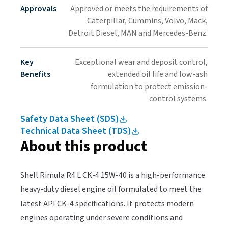
Approvals​​​​‌ ‍ ​‍​‍‌‍ ‌ ​‍‌‍‍‌‌‍‌ ‌‍‍‌‌‍ ‍​‍​‍​ ‍‍​‍​‍‌ ​ ‌‍​‌‌‍ ‍‌‍‍‌‌ ‌​‌ ‍‌​‍ ‍‌‍‍‌‌‍ ​‍​‍​‍ ​​‍​‍‌‍‍​‌ ​‍‌‍‌‌‌‍‌‍​‍​‍​ ‍‍​‍​‍‌‍‍​‌ ‌​‌ ‌​‌ ​​‌ ​ ​ ‍‍​‍ ​‍ ‌‍ ​‌‍‍‌‌‍​‍‌‍‌‌‌ ​‍‌ ‌​‌ ‍‌​‍ ‌‌ ​ ‌ ‌​‌ ‌‌‌‍‌​‌‍‍‌‌‍ ​‍ ‍‌ ‌‍‌‍‌‌‌ ​‍‌‍​ ‌‍‌‌‌‍ ​​‍ ‍‌‍​‌‌ ​​‌ ​​​‍ ‌‍‍‌‌‍ ‍‌ ‌​‌‍‌‌‌‍ ‍‌ ‌​​‍ ‌‍‌‌‌‍‌​‌‍‍‌‌ ‌​​‍ ‌‍ ‌‌‍ ‌‍‌​‌‍‌‌​ ‌‌ ​​‌ ​‍‌‍‌‌‌ ​ ‌‍‌‌‌‍ ‍‌ ‌​‌‍​‌‌ ‌​‌‍‍‌‌‍ ‌‍ ‍​ ‍ ‌‍‍‌‌‍‌​​ ‌‌ ​​‌ ​‍‌‍ ‌‍‌​‌ ‌‌‌‍​ ‌ ‌​​‍ ‌‌ ​​‌ ​‍‌‍ ‌‍‌​‌ ‌‌‌‍​ ‌ ‌​‌ ​ ​‍ ‌‌ ​ ‌‍‍​‌‍‌‌‌‍ ​‌‍ ​​‍ ‌‌ ​‍‌‍‍‌‌‍ ‌‌ ‌‌‌‍ ​‌‍​‌​‍ ‌‌ ​‍​ ‌​​‍ ‌‌‍ ​​‍ ‌‌‍​ ‌‍‍ ​‍ ‌​ ‌​​ ‍ ‌ ‌​‌ ‍‌‌ ​​‌‍‌‌​ ‌‌ ​​‌ ​‍‌‍ ‌‍‌​‌ ‌‌‌‍​ ‌ ‌​​ ‍ ‌ ​​‌‍​‌‌ ‌​‌‍‍​​ ‌‌‍ ‌ ‌‍‌‍‌‌‌ ​‍‌ ‌‍‌‍‍‌‌‍‌‌‌ ‌ ​‍‌‌​ ‌‌‌​​‍‌‌ ‌‍‍ ‌‍‌‌‌ ‍‌​‍‌‌​ ​ ‌​‌​​‍‌‌​ ​ ‌​‌​​‍‌‌​ ​‍​ ​‍‌‍‌​‌‍​‍‌‍‍​‌‌‌​‌ ‌‍‌‍ ‌‌‍ ‌ ​ ‌‌‌‍‌ ‌​‌‍ ‌‌‍ ‌‌‌‍‌‌​‌‌‌​‍‌​‌​‌​‌‍‌​ ‌‌‌​ ‌‍​‍‌‍ ‍‌ ​‍​‍‌‌​ ​‍​ ​‍​‍‌‌​ ‌‌‌​‌​​‍ ‍‌‍ ​‌‍​‌‌‍​‍‌‍‌‌‌‍ ​​ ‌‍​‍‌‍​‌‌ ​ ‌‍‌‌‌‌‌‌‌ ​‍‌‍ ​​ ‌‌‍‍​‌ ‌​‌ ‌​‌ ​​‌ ​ ​‍‌‌​ ​ ‌​​‌​‍‌‌​ ​‍‌​‌‍​‍‌‌​ ​‍‌​‌‍‌‍ ​‌‍‍‌‌‍​‍‌‍‌‌‌ ​‍‌ ‌​‌ ‍‌​‍ ‌‌ ​ ‌ ‌​‌ ‌‌‌‍‌​‌‍‍‌‌‍ ​‍ ‍‌ ‌‍‌‍‌‌‌ ​‍‌‍​ ‌‍‌‌‌‍ ​​‍ ‍‌‍​‌‌ ​​‌ ​​​‍‌‍‌‍‍‌‌‍‌​​ ‌‌ ​​‌ ​‍‌‍ ‌‍‌​‌ ‌‌‌‍​ ‌ ‌​​‍ ‌‌ ​​‌ ​‍‌‍ ‌‍‌​‌ ‌‌‌‍​ ‌ ‌​‌ ​ ​‍ ‌‌ ​ ‌‍‍​‌‍‌‌‌‍ ​‌‍ ​​‍ ‌‌ ​‍‌‍‍‌‌‍ ‌‌ ‌‌‌‍ ​‌‍​‌​‍ ‌‌ ​‍​ ‌​​‍ ‌‌‍ ​​‍ ‌‌‍​ ‌‍‍ ​‍ ‌​ ‌​​‍‌‍‌ ‌​‌ ‍‌‌ ​​‌‍‌‌​ ‌‌ ​​‌ ​‍‌‍ ‌‍‌​‌ ‌‌‌‍​ ‌ ‌​​‍‌‍‌ ​​‌‍​‌‌ ‌​‌‍‍​​ ‌‌‍ ‌ ‌‍‌‍‌‌‌ ​‍‌ ‌‍‌‍‍‌‌‍‌‌‌ ‌ ​‍‌‌​ ‌‌‌​​‍‌‌ ‌‍‍ ‌‍‌‌‌ ‍‌​‍‌‌​ ​ ‌​‌​​‍‌‌​ ​ ‌​‌​​‍‌‌​ ​‍​ ​‍‌‍‌​‌‍​‍‌‍‍​‌‌‌​‌ ‌‍‌‍ ‌‌‍ ‌ ​ ‌‌‌‍‌ ‌​‌‍ ‌‌‍ ‌‌‌‍‌‌​‌‌‌​‍‌​‌​‌​‌‍‌​ ‌‌‌​ ‌‍​‍‌‍ ‍‌ ​‍​‍‌‌​ ​‍​ ​‍​‍‌‌​ ‌‌‌​‌​​‍ ‍‌‍ ​‌‍​‌‌‍​‍‌‍‌‌‌‍ ​​‍‌‍‌ ​​‌‍‌‌‌ ​‍‌ ​ ‌ ​​‌‍‌‌‌‍​ ‌ ‌​‌‍‍‌‌ ‌‍‌‍‌‌​ ‌‌ ​​‌ ‌‌‌‍​‍‌‍ ​‌‍‍‌‌ ​ ‌‍‍​‌‍‌‌‌‍‌​​‍​‍‌ ‌
Approved or meets the requirements of
Caterpillar, Cummins, Volvo, Mack,
Detroit Diesel, MAN and Mercedes-Benz.​​​​‌ ‍ ​‍​‍‌‍ ‌ ​‍‌‍‍‌‌‍‌ ‌‍‍‌‌‍ ‍​‍​‍​ ‍‍​‍​‍‌ ​ ‌‍​‌‌‍ ‍‌‍‍‌‌ ‌​‌ ‍‌​‍ ‍‌‍‍‌‌‍ ​‍​‍​‍ ​​‍​‍‌‍‍​‌ ​‍‌‍‌‌‌‍‌‍​‍​‍​ ‍‍​‍​‍‌‍‍​‌ ‌​‌ ‌​‌ ​​‌ ​ ​ ‍‍​‍ ​‍ ‌‍ ​‌‍‍‌‌‍​‍‌‍‌‌‌ ​‍‌ ‌​‌ ‍‌​‍ ‌‌ ​ ‌ ‌​‌ ‌‌‌‍‌​‌‍‍‌‌‍ ​‍ ‍‌ ‌‍‌‍‌‌‌ ​‍‌‍​ ‌‍‌‌‌‍ ​​‍ ‍‌‍​‌‌ ​​‌ ​​​‍ ‌‍‍‌‌‍ ‍‌ ‌​‌‍‌‌‌‍ ‍‌ ‌​​‍ ‌‍‌‌‌‍‌​‌‍‍‌‌ ‌​​‍ ‌‍ ‌‌‍ ‌‍‌​‌‍‌‌​ ‌‌ ​​‌ ​‍‌‍‌‌‌ ​ ‌‍‌‌‌‍ ‍‌ ‌​‌‍​‌‌ ‌​‌‍‍‌‌‍ ‌‍ ‍​ ‍ ‌‍‍‌‌‍‌​​ ‌‌ ​​‌ ​‍‌‍ ‌‍‌​‌ ‌‌‌‍​ ‌ ‌​​‍ ‌‌ ​​‌ ​‍‌‍ ‌‍‌​‌ ‌‌‌‍​ ‌ ‌​‌ ​ ​‍ ‌‌ ​ ‌‍‍​‌‍‌‌‌‍ ​‌‍ ​​‍ ‌‌ ​‍‌‍‍‌‌‍ ‌‌ ‌‌‌‍ ​‌‍​‌​‍ ‌‌ ​‍​ ‌​​‍ ‌‌‍ ​​‍ ‌‌‍​ ‌‍‍ ​‍ ‌​ ‌​​ ‍ ‌ ‌​‌ ‍‌‌ ​​‌‍‌‌​ ‌‌ ​​‌ ​‍‌‍ ‌‍‌​‌ ‌‌‌‍​ ‌ ‌​​ ‍ ‌ ​​‌‍​‌‌ ‌​‌‍‍​​ ‌‌‍ ‌ ‌‍‌‍‌‌‌ ​‍‌ ‌‍‌‍‍‌‌‍‌‌‌ ‌ ​‍‌‌​ ‌‌‌​​‍‌‌ ‌‍‍ ‌‍‌‌‌ ‍‌​‍‌‌​ ​ ‌​‌​​‍‌‌​ ​ ‌​‌​​‍‌‌​ ​‍​ ​‍‌‍‌​‌‍​‍‌‍‍​‌‌‌​‌ ‌‍‌‍ ‌‌‍ ‌ ​ ‌‌‌‍‌ ‌​‌‍ ‌‌‍ ‌‌‌‍‌‌​‌‌‌​‍‌​‌​‌​‌‍‌​ ‌‌‌​ ‌‍​‍‌‍ ‍‌ ​‍​‍‌‌​ ​‍​ ​‍​‍‌‌​ ‌‌‌​‌​​‍ ‍‌ ‌‍‌‍​‌‌‍ ​‌ ‌‌‌‍‌‌​ ‌‍​‍‌‍​‌‌ ​ ‌‍‌‌‌‌‌‌‌ ​‍‌‍ ​​ ‌‌‍‍​‌ ‌​‌ ‌​‌ ​​‌ ​ ​‍‌‌​ ​ ‌​​‌​‍‌‌​ ​‍‌​‌‍​‍‌‌​ ​‍‌​‌‍‌‍ ​‌‍‍‌‌‍​‍‌‍‌‌‌ ​‍‌ ‌​‌ ‍‌​‍ ‌‌ ​ ‌ ‌​‌ ‌‌‌‍‌​‌‍‍‌‌‍ ​‍ ‍‌ ‌‍‌‍‌‌‌ ​‍‌‍​ ‌‍‌‌‌‍ ​​‍ ‍‌‍​‌‌ ​​‌ ​​​‍‌‍‌‍‍‌‌‍‌​​ ‌‌ ​​‌ ​‍‌‍ ‌‍‌​‌ ‌‌‌‍​ ‌ ‌​​‍ ‌‌ ​​‌ ​‍‌‍ ‌‍‌​‌ ‌‌‌‍​ ‌ ‌​‌ ​ ​‍ ‌‌ ​ ‌‍‍​‌‍‌‌‌‍ ​‌‍ ​​‍ ‌‌ ​‍‌‍‍‌‌‍ ‌‌ ‌‌‌‍ ​‌‍​‌​‍ ‌‌ ​‍​ ‌​​‍ ‌‌‍ ​​‍ ‌‌‍​ ‌‍‍ ​‍ ‌​ ‌​​‍‌‍‌ ‌​‌ ‍‌‌ ​​‌‍‌‌​ ‌‌ ​​‌ ​‍‌‍ ‌‍‌​‌ ‌‌‌‍​ ‌ ‌​​‍‌‍‌ ​​‌‍​‌‌ ‌​‌‍‍​​ ‌‌‍ ‌ ‌‍‌‍‌‌‌ ​‍‌ ‌‍‌‍‍‌‌‍‌‌‌ ‌ ​‍‌‌​ ‌‌‌​​‍‌‌ ‌‍‍ ‌‍‌‌‌ ‍‌​‍‌‌​ ​ ‌​‌​​‍‌‌​ ​ ‌​‌​​‍‌‌​ ​‍​ ​‍‌‍‌​‌‍​‍‌‍‍​‌‌‌​‌ ‌‍‌‍ ‌‌‍ ‌ ​ ‌‌‌‍‌ ‌​‌‍ ‌‌‍ ‌‌‌‍‌‌​‌‌‌​‍‌​‌​‌​‌‍‌​ ‌‌‌​ ‌‍​‍‌‍ ‍‌ ​‍​‍‌‌​ ​‍​ ​‍​‍‌‌​ ‌‌‌​‌​​‍ ‍‌ ‌‍‌‍​‌‌‍ ​‌ ‌‌‌‍‌‌​‍‌‍‌ ​​‌‍‌‌‌ ​‍‌ ​ ‌ ​​‌‍‌‌‌‍​ ‌ ‌​‌‍‍‌‌ ‌‍‌‍‌‌​ ‌‌ ​​‌ ‌‌‌‍​‍‌‍ ​‌‍‍‌‌ ​ ‌‍‍​‌‍‌‌‌‍‌​​‍​‍‌ ‌
Key
Exceptional wear and deposit control,
Benefits​​​​‌ ‍ ​‍​‍‌‍ ‌ ​‍‌‍‍‌‌‍‌ ‌‍‍‌‌‍ ‍​‍​‍​ ‍‍​‍​‍‌ ​ ‌‍​‌‌‍ ‍‌‍‍‌‌ ‌​‌ ‍‌​‍ ‍‌‍‍‌‌‍ ​‍​‍​‍ ​​‍​‍‌‍‍​‌ ​‍‌‍‌‌‌‍‌‍​‍​‍​ ‍‍​‍​‍‌‍‍​‌ ‌​‌ ‌​‌ ​​‌ ​ ​ ‍‍​‍ ​‍ ‌‍ ​‌‍‍‌‌‍​‍‌‍‌‌‌ ​‍‌ ‌​‌ ‍‌​‍ ‌‌ ​ ‌ ‌​‌ ‌‌‌‍‌​‌‍‍‌‌‍ ​‍ ‍‌ ‌‍‌‍‌‌‌ ​‍‌‍​ ‌‍‌‌‌‍ ​​‍ ‍‌‍​‌‌ ​​‌ ​​​‍ ‌‍‍‌‌‍ ‍‌ ‌​‌‍‌‌‌‍ ‍‌ ‌​​‍ ‌‍‌‌‌‍‌​‌‍‍‌‌ ‌​​‍ ‌‍ ‌‌‍ ‌‍‌​‌‍‌‌​ ‌‌ ​​‌ ​‍‌‍‌‌‌ ​ ‌‍‌‌‌‍ ‍‌ ‌​‌‍​‌‌ ‌​‌‍‍‌‌‍ ‌‍ ‍​ ‍ ‌‍‍‌‌‍‌​​ ‌‌ ​​‌ ​‍‌‍ ‌‍‌​‌ ‌‌‌‍​ ‌ ‌​​‍ ‌‌ ​​‌ ​‍‌‍ ‌‍‌​‌ ‌‌‌‍​ ‌ ‌​‌ ​ ​‍ ‌‌ ​ ‌‍‍​‌‍‌‌‌‍ ​‌‍ ​​‍ ‌‌ ​‍‌‍‍‌‌‍ ‌‌ ‌‌‌‍ ​‌‍​‌​‍ ‌‌ ​‍​ ‌​​‍ ‌‌‍ ​​‍ ‌‌‍​ ‌‍‍ ​‍ ‌​ ‌​​ ‍ ‌ ‌​‌ ‍‌‌ ​​‌‍‌‌​ ‌‌ ​​‌ ​‍‌‍ ‌‍‌​‌ ‌‌‌‍​ ‌ ‌​​ ‍ ‌ ​​‌‍​‌‌ ‌​‌‍‍​​ ‌‌‍ ‌ ‌‍‌‍‌‌‌ ​‍‌ ‌‍‌‍‍‌‌‍‌‌‌ ‌ ​‍‌‌​ ‌‌‌​​‍‌‌ ‌‍‍ ‌‍‌‌‌ ‍‌​‍‌‌​ ​ ‌​‌​​‍‌‌​ ​ ‌​‌​​‍‌‌​ ​‍​ ​‍‌‍‌​‌‍​‍‌‍‍​‌‌‌​‌ ‌‍‌‍ ‌‌‍ ‌ ​ ‌‌‌‍‌ ‌​‌‍ ‌‌‍ ‌‌‌‍‌‌​‌‌‌​‍‌​‌​‌​‌‍‌​ ‌‌‌​ ‌‍​‍‌ ​‍‌‍‍​​‍‌‌​ ​‍​ ​‍​‍‌‌​ ‌‌‌​‌​​‍ ‍‌‍ ​‌‍​‌‌‍​‍‌‍‌‌‌‍ ​​ ‌‍​‍‌‍​‌‌ ​ ‌‍‌‌‌‌‌‌‌ ​‍‌‍ ​​ ‌‌‍‍​‌ ‌​‌ ‌​‌ ​​‌ ​ ​‍‌‌​ ​ ‌​​‌​‍‌‌​ ​‍‌​‌‍​‍‌‌​ ​‍‌​‌‍‌‍ ​‌‍‍‌‌‍​‍‌‍‌‌‌ ​‍‌ ‌​‌ ‍‌​‍ ‌‌ ​ ‌ ‌​‌ ‌‌‌‍‌​‌‍‍‌‌‍ ​‍ ‍‌ ‌‍‌‍‌‌‌ ​‍‌‍​ ‌‍‌‌‌‍ ​​‍ ‍‌‍​‌‌ ​​‌ ​​​‍‌‍‌‍‍‌‌‍‌​​ ‌‌ ​​‌ ​‍‌‍ ‌‍‌​‌ ‌‌‌‍​ ‌ ‌​​‍ ‌‌ ​​‌ ​‍‌‍ ‌‍‌​‌ ‌‌‌‍​ ‌ ‌​‌ ​ ​‍ ‌‌ ​ ‌‍‍​‌‍‌‌‌‍ ​‌‍ ​​‍ ‌‌ ​‍‌‍‍‌‌‍ ‌‌ ‌‌‌‍ ​‌‍​‌​‍ ‌‌ ​‍​ ‌​​‍ ‌‌‍ ​​‍ ‌‌‍​ ‌‍‍ ​‍ ‌​ ‌​​‍‌‍‌ ‌​‌ ‍‌‌ ​​‌‍‌‌​ ‌‌ ​​‌ ​‍‌‍ ‌‍‌​‌ ‌‌‌‍​ ‌ ‌​​‍‌‍‌ ​​‌‍​‌‌ ‌​‌‍‍​​ ‌‌‍ ‌ ‌‍‌‍‌‌‌ ​‍‌ ‌‍‌‍‍‌‌‍‌‌‌ ‌ ​‍‌‌​ ‌‌‌​​‍‌‌ ‌‍‍ ‌‍‌‌‌ ‍‌​‍‌‌​ ​ ‌​‌​​‍‌‌​ ​ ‌​‌​​‍‌‌​ ​‍​ ​‍‌‍‌​‌‍​‍‌‍‍​‌‌‌​‌ ‌‍‌‍ ‌‌‍ ‌ ​ ‌‌‌‍‌ ‌​‌‍ ‌‌‍ ‌‌‌‍‌‌​‌‌‌​‍‌​‌​‌​‌‍‌​ ‌‌‌​ ‌‍​‍‌ ​‍‌‍‍​​‍‌‌​ ​‍​ ​‍​‍‌‌​ ‌‌‌​‌​​‍ ‍‌‍ ​‌‍​‌‌‍​‍‌‍‌‌‌‍ ​​‍‌‍‌ ​​‌‍‌‌‌ ​‍‌ ​ ‌ ​​‌‍‌‌‌‍​ ‌ ‌​‌‍‍‌‌ ‌‍‌‍‌‌​ ‌‌ ​​‌ ‌‌‌‍​‍‌‍ ​‌‍‍‌‌ ​ ‌‍‍​‌‍‌‌‌‍‌​​‍​‍‌ ‌
extended oil life and low-ash
formulation to protect emission-
control systems.​​​​‌ ‍ ​‍​‍‌‍ ‌ ​‍‌‍‍‌‌‍‌ ‌‍‍‌‌‍ ‍​‍​‍​ ‍‍​‍​‍‌ ​ ‌‍​‌‌‍ ‍‌‍‍‌‌ ‌​‌ ‍‌​‍ ‍‌‍‍‌‌‍ ​‍​‍​‍ ​​‍​‍‌‍‍​‌ ​‍‌‍‌‌‌‍‌‍​‍​‍​ ‍‍​‍​‍‌‍‍​‌ ‌​‌ ‌​‌ ​​‌ ​ ​ ‍‍​‍ ​‍ ‌‍ ​‌‍‍‌‌‍​‍‌‍‌‌‌ ​‍‌ ‌​‌ ‍‌​‍ ‌‌ ​ ‌ ‌​‌ ‌‌‌‍‌​‌‍‍‌‌‍ ​‍ ‍‌ ‌‍‌‍‌‌‌ ​‍‌‍​ ‌‍‌‌‌‍ ​​‍ ‍‌‍​‌‌ ​​‌ ​​​‍ ‌‍‍‌‌‍ ‍‌ ‌​‌‍‌‌‌‍ ‍‌ ‌​​‍ ‌‍‌‌‌‍‌​‌‍‍‌‌ ‌​​‍ ‌‍ ‌‌‍ ‌‍‌​‌‍‌‌​ ‌‌ ​​‌ ​‍‌‍‌‌‌ ​ ‌‍‌‌‌‍ ‍‌ ‌​‌‍​‌‌ ‌​‌‍‍‌‌‍ ‌‍ ‍​ ‍ ‌‍‍‌‌‍‌​​ ‌‌ ​​‌ ​‍‌‍ ‌‍‌​‌ ‌‌‌‍​ ‌ ‌​​‍ ‌‌ ​​‌ ​‍‌‍ ‌‍‌​‌ ‌‌‌‍​ ‌ ‌​‌ ​ ​‍ ‌‌ ​ ‌‍‍​‌‍‌‌‌‍ ​‌‍ ​​‍ ‌‌ ​‍‌‍‍‌‌‍ ‌‌ ‌‌‌‍ ​‌‍​‌​‍ ‌‌ ​‍​ ‌​​‍ ‌‌‍ ​​‍ ‌‌‍​ ‌‍‍ ​‍ ‌​ ‌​​ ‍ ‌ ‌​‌ ‍‌‌ ​​‌‍‌‌​ ‌‌ ​​‌ ​‍‌‍ ‌‍‌​‌ ‌‌‌‍​ ‌ ‌​​ ‍ ‌ ​​‌‍​‌‌ ‌​‌‍‍​​ ‌‌‍ ‌ ‌‍‌‍‌‌‌ ​‍‌ ‌‍‌‍‍‌‌‍‌‌‌ ‌ ​‍‌‌​ ‌‌‌​​‍‌‌ ‌‍‍ ‌‍‌‌‌ ‍‌​‍‌‌​ ​ ‌​‌​​‍‌‌​ ​ ‌​‌​​‍‌‌​ ​‍​ ​‍‌‍‌​‌‍​‍‌‍‍​‌‌‌​‌ ‌‍‌‍ ‌‌‍ ‌ ​ ‌‌‌‍‌ ‌​‌‍ ‌‌‍ ‌‌‌‍‌‌​‌‌‌​‍‌​‌​‌​‌‍‌​ ‌‌‌​ ‌‍​‍‌ ​‍‌‍‍​​‍‌‌​ ​‍​ ​‍​‍‌‌​ ‌‌‌​‌​​‍ ‍‌ ‌‍‌‍​‌‌‍ ​‌ ‌‌‌‍‌‌​ ‌‍​‍‌‍​‌‌ ​ ‌‍‌‌‌‌‌‌‌ ​‍‌‍ ​​ ‌‌‍‍​‌ ‌​‌ ‌​‌ ​​‌ ​ ​‍‌‌​ ​ ‌​​‌​‍‌‌​ ​‍‌​‌‍​‍‌‌​ ​‍‌​‌‍‌‍ ​‌‍‍‌‌‍​‍‌‍‌‌‌ ​‍‌ ‌​‌ ‍‌​‍ ‌‌ ​ ‌ ‌​‌ ‌‌‌‍‌​‌‍‍‌‌‍ ​‍ ‍‌ ‌‍‌‍‌‌‌ ​‍‌‍​ ‌‍‌‌‌‍ ​​‍ ‍‌‍​‌‌ ​​‌ ​​​‍‌‍‌‍‍‌‌‍‌​​ ‌‌ ​​‌ ​‍‌‍ ‌‍‌​‌ ‌‌‌‍​ ‌ ‌​​‍ ‌‌ ​​‌ ​‍‌‍ ‌‍‌​‌ ‌‌‌‍​ ‌ ‌​‌ ​ ​‍ ‌‌ ​ ‌‍‍​‌‍‌‌‌‍ ​‌‍ ​​‍ ‌‌ ​‍‌‍‍‌‌‍ ‌‌ ‌‌‌‍ ​‌‍​‌​‍ ‌‌ ​‍​ ‌​​‍ ‌‌‍ ​​‍ ‌‌‍​ ‌‍‍ ​‍ ‌​ ‌​​‍‌‍‌ ‌​‌ ‍‌‌ ​​‌‍‌‌​ ‌‌ ​​‌ ​‍‌‍ ‌‍‌​‌ ‌‌‌‍​ ‌ ‌​​‍‌‍‌ ​​‌‍​‌‌ ‌​‌‍‍​​ ‌‌‍ ‌ ‌‍‌‍‌‌‌ ​‍‌ ‌‍‌‍‍‌‌‍‌‌‌ ‌ ​‍‌‌​ ‌‌‌​​‍‌‌ ‌‍‍ ‌‍‌‌‌ ‍‌​‍‌‌​ ​ ‌​‌​​‍‌‌​ ​ ‌​‌​​‍‌‌​ ​‍​ ​‍‌‍‌​‌‍​‍‌‍‍​‌‌‌​‌ ‌‍‌‍ ‌‌‍ ‌ ​ ‌‌‌‍‌ ‌​‌‍ ‌‌‍ ‌‌‌‍‌‌​‌‌‌​‍‌​‌​‌​‌‍‌​ ‌‌‌​ ‌‍​‍‌ ​‍‌‍‍​​‍‌‌​ ​‍​ ​‍​‍‌‌​ ‌‌‌​‌​​‍ ‍‌ ‌‍‌‍​‌‌‍ ​‌ ‌‌‌‍‌‌​‍‌‍‌ ​​‌‍‌‌‌ ​‍‌ ​ ‌ ​​‌‍‌‌‌‍​ ‌ ‌​‌‍‍‌‌ ‌‍‌‍‌‌​ ‌‌ ​​‌ ‌‌‌‍​‍‌‍ ​‌‍‍‌‌ ​ ‌‍‍​‌‍‌‌‌‍‌​​‍​‍‌ ‌
Safety Data Sheet (SDS)​​​​‌ ‍ ​‍​‍‌‍ ‌ ​‍‌‍‍‌‌‍‌ ‌‍‍‌‌‍ ‍​‍​‍​ ‍‍​‍​‍‌ ​ ‌‍​‌‌‍ ‍‌‍‍‌‌ ‌​‌ ‍‌​‍ ‍‌‍‍‌‌‍ ​‍​‍​‍ ​​‍​‍‌‍‍​‌ ​‍‌‍‌‌‌‍‌‍​‍​‍​ ‍‍​‍​‍‌‍‍​‌ ‌​‌ ‌​‌ ​​‌ ​ ​ ‍‍​‍ ​‍ ‌‍ ​‌‍‍‌‌‍​‍‌‍‌‌‌ ​‍‌ ‌​‌ ‍‌​‍ ‌‌ ​ ‌ ‌​‌ ‌‌‌‍‌​‌‍‍‌‌‍ ​‍ ‍‌ ‌‍‌‍‌‌‌ ​‍‌‍​ ‌‍‌‌‌‍ ​​‍ ‍‌‍​‌‌ ​​‌ ​​​‍ ‌‍‍‌‌‍ ‍‌ ‌​‌‍‌‌‌‍ ‍‌ ‌​​‍ ‌‍‌‌‌‍‌​‌‍‍‌‌ ‌​​‍ ‌‍ ‌‌‍ ‌‍‌​‌‍‌‌​ ‌‌ ​​‌ ​‍‌‍‌‌‌ ​ ‌‍‌‌‌‍ ‍‌ ‌​‌‍​‌‌ ‌​‌‍‍‌‌‍ ‌‍ ‍​ ‍ ‌‍‍‌‌‍‌​​ ‌‌ ​​‌ ​‍‌‍ ‌‍‌​‌ ‌‌‌‍​ ‌ ‌​​‍ ‌‌ ​​‌ ​‍‌‍ ‌‍‌​‌ ‌‌‌‍​ ‌ ‌​‌ ​ ​‍ ‌‌ ​ ‌‍‍​‌‍‌‌‌‍ ​‌‍ ​​‍ ‌‌ ​‍‌‍‍‌‌‍ ‌‌ ‌‌‌‍ ​‌‍​‌​‍ ‌‌ ​‍​ ‌​​‍ ‌‌‍ ​​‍ ‌‌‍​ ‌‍‍ ​‍ ‌​ ‌​​ ‍ ‌ ‌​‌ ‍‌‌ ​​‌‍‌‌​ ‌‌ ​​‌ ​‍‌‍ ‌‍‌​‌ ‌‌‌‍​ ‌ ‌​​ ‍ ‌ ​​‌‍​‌‌ ‌​‌‍‍​​ ‌‌‍‌​‌‍ ‌ ‌ ‌‍ ‍‌‍ ​‌‍ ‌‍​‌‌‍‌​‌ ​ ​‍‌‌​ ‌‌‌​​‍‌‌ ‌‍‍ ‌‍‌‌‌ ‍‌​‍‌‌​ ​ ‌​‌​​‍‌‌​ ​ ‌​‌​​‍‌‌​ ​‍​ ​‍‌‍​ ​ ‍‌​ ​ ​ ‌‌‌‍​‌​ ‍‌‌‍‌​​ ​ ​ ‍​‌‍‌‍​ ​‍‌‍​‍​‍‌‌​ ​‍​ ​‍​‍‌‌​ ‌‌‌​‌​​‍ ‍‌‍ ​‌‍​‌‌‍​‍‌‍‌‌‌‍ ​​ ‌‍​‍‌‍​‌‌ ​ ‌‍‌‌‌‌‌‌‌ ​‍‌‍ ​​ ‌‌‍‍​‌ ‌​‌ ‌​‌ ​​‌ ​ ​‍‌‌​ ​ ‌​​‌​‍‌‌​ ​‍‌​‌‍​‍‌‌​ ​‍‌​‌‍‌‍ ​‌‍‍‌‌‍​‍‌‍‌‌‌ ​‍‌ ‌​‌ ‍‌​‍ ‌‌ ​ ‌ ‌​‌ ‌‌‌‍‌​‌‍‍‌‌‍ ​‍ ‍‌ ‌‍‌‍‌‌‌ ​‍‌‍​ ‌‍‌‌‌‍ ​​‍ ‍‌‍​‌‌ ​​‌ ​​​‍‌‍‌‍‍‌‌‍‌​​ ‌‌ ​​‌ ​‍‌‍ ‌‍‌​‌ ‌‌‌‍​ ‌ ‌​​‍ ‌‌ ​​‌ ​‍‌‍ ‌‍‌​‌ ‌‌‌‍​ ‌ ‌​‌ ​ ​‍ ‌‌ ​ ‌‍‍​‌‍‌‌‌‍ ​‌‍ ​​‍ ‌‌ ​‍‌‍‍‌‌‍ ‌‌ ‌‌‌‍ ​‌‍​‌​‍ ‌‌ ​‍​ ‌​​‍ ‌‌‍ ​​‍ ‌‌‍​ ‌‍‍ ​‍ ‌​ ‌​​‍‌‍‌ ‌​‌ ‍‌‌ ​​‌‍‌‌​ ‌‌ ​​‌ ​‍‌‍ ‌‍‌​‌ ‌‌‌‍​ ‌ ‌​​‍‌‍‌ ​​‌‍​‌‌ ‌​‌‍‍​​ ‌‌‍‌​‌‍ ‌ ‌ ‌‍ ‍‌‍ ​‌‍ ‌‍​‌‌‍‌​‌ ​ ​‍‌‌​ ‌‌‌​​‍‌‌ ‌‍‍ ‌‍‌‌‌ ‍‌​‍‌‌​ ​ ‌​‌​​‍‌‌​ ​ ‌​‌​​‍‌‌​ ​‍​ ​‍‌‍​ ​ ‍‌​ ​ ​ ‌‌‌‍​‌​ ‍‌‌‍‌​​ ​ ​ ‍​‌‍‌‍​ ​‍‌‍​‍​‍‌‌​ ​‍​ ​‍​‍‌‌​ ‌‌‌​‌​​‍ ‍‌‍ ​‌‍​‌‌‍​‍‌‍‌‌‌‍ ​​‍‌‍‌ ​​‌‍‌‌‌ ​‍‌ ​ ‌ ​​‌‍‌‌‌‍​ ‌ ‌​‌‍‍‌‌ ‌‍‌‍‌‌​ ‌‌ ​​‌ ‌‌‌‍​‍‌‍ ​‌‍‍‌‌ ​ ‌‍‍​‌‍‌‌‌‍‌​​‍​‍‌ ‌
Technical Data Sheet (TDS)​​​​‌ ‍ ​‍​‍‌‍ ‌ ​‍‌‍‍‌‌‍‌ ‌‍‍‌‌‍ ‍​‍​‍​ ‍‍​‍​‍‌ ​ ‌‍​‌‌‍ ‍‌‍‍‌‌ ‌​‌ ‍‌​‍ ‍‌‍‍‌‌‍ ​‍​‍​‍ ​​‍​‍‌‍‍​‌ ​‍‌‍‌‌‌‍‌‍​‍​‍​ ‍‍​‍​‍‌‍‍​‌ ‌​‌ ‌​‌ ​​‌ ​ ​ ‍‍​‍ ​‍ ‌‍ ​‌‍‍‌‌‍​‍‌‍‌‌‌ ​‍‌ ‌​‌ ‍‌​‍ ‌‌ ​ ‌ ‌​‌ ‌‌‌‍‌​‌‍‍‌‌‍ ​‍ ‍‌ ‌‍‌‍‌‌‌ ​‍‌‍​ ‌‍‌‌‌‍ ​​‍ ‍‌‍​‌‌ ​​‌ ​​​‍ ‌‍‍‌‌‍ ‍‌ ‌​‌‍‌‌‌‍ ‍‌ ‌​​‍ ‌‍‌‌‌‍‌​‌‍‍‌‌ ‌​​‍ ‌‍ ‌‌‍ ‌‍‌​‌‍‌‌​ ‌‌ ​​‌ ​‍‌‍‌‌‌ ​ ‌‍‌‌‌‍ ‍‌ ‌​‌‍​‌‌ ‌​‌‍‍‌‌‍ ‌‍ ‍​ ‍ ‌‍‍‌‌‍‌​​ ‌‌ ​​‌ ​‍‌‍ ‌‍‌​‌ ‌‌‌‍​ ‌ ‌​​‍ ‌‌ ​​‌ ​‍‌‍ ‌‍‌​‌ ‌‌‌‍​ ‌ ‌​‌ ​ ​‍ ‌‌ ​ ‌‍‍​‌‍‌‌‌‍ ​‌‍ ​​‍ ‌‌ ​‍‌‍‍‌‌‍ ‌‌ ‌‌‌‍ ​‌‍​‌​‍ ‌‌ ​‍​ ‌​​‍ ‌‌‍ ​​‍ ‌‌‍​ ‌‍‍ ​‍ ‌​ ‌​​ ‍ ‌ ‌​‌ ‍‌‌ ​​‌‍‌‌​ ‌‌ ​​‌ ​‍‌‍ ‌‍‌​‌ ‌‌‌‍​ ‌ ‌​​ ‍ ‌ ​​‌‍​‌‌ ‌​‌‍‍​​ ‌‌‍‌​‌‍ ‌ ‌ ‌‍ ‍‌‍ ​‌‍ ‌‍​‌‌‍‌​‌ ​ ​‍‌‌​ ‌‌‌​​‍‌‌ ‌‍‍ ‌‍‌‌‌ ‍‌​‍‌‌​ ​ ‌​‌​​‍‌‌​ ​ ‌​‌​​‍‌‌​ ​‍​ ​‍‌‍​‍​ ‌​​ ​​‌‍‌‌​ ​‍​ ‌ ​ ‌​‌‍​ ​ ‌‍‌‍‌​​ ​‍‌‍​ ​‍‌‌​ ​‍​ ​‍​‍‌‌​ ‌‌‌​‌​​‍ ‍‌‍ ​‌‍​‌‌‍​‍‌‍‌‌‌‍ ​​ ‌‍​‍‌‍​‌‌ ​ ‌‍‌‌‌‌‌‌‌ ​‍‌‍ ​​ ‌‌‍‍​‌ ‌​‌ ‌​‌ ​​‌ ​ ​‍‌‌​ ​ ‌​​‌​‍‌‌​ ​‍‌​‌‍​‍‌‌​ ​‍‌​‌‍‌‍ ​‌‍‍‌‌‍​‍‌‍‌‌‌ ​‍‌ ‌​‌ ‍‌​‍ ‌‌ ​ ‌ ‌​‌ ‌‌‌‍‌​‌‍‍‌‌‍ ​‍ ‍‌ ‌‍‌‍‌‌‌ ​‍‌‍​ ‌‍‌‌‌‍ ​​‍ ‍‌‍​‌‌ ​​‌ ​​​‍‌‍‌‍‍‌‌‍‌​​ ‌‌ ​​‌ ​‍‌‍ ‌‍‌​‌ ‌‌‌‍​ ‌ ‌​​‍ ‌‌ ​​‌ ​‍‌‍ ‌‍‌​‌ ‌‌‌‍​ ‌ ‌​‌ ​ ​‍ ‌‌ ​ ‌‍‍​‌‍‌‌‌‍ ​‌‍ ​​‍ ‌‌ ​‍‌‍‍‌‌‍ ‌‌ ‌‌‌‍ ​‌‍​‌​‍ ‌‌ ​‍​ ‌​​‍ ‌‌‍ ​​‍ ‌‌‍​ ‌‍‍ ​‍ ‌​ ‌​​‍‌‍‌ ‌​‌ ‍‌‌ ​​‌‍‌‌​ ‌‌ ​​‌ ​‍‌‍ ‌‍‌​‌ ‌‌‌‍​ ‌ ‌​​‍‌‍‌ ​​‌‍​‌‌ ‌​‌‍‍​​ ‌‌‍‌​‌‍ ‌ ‌ ‌‍ ‍‌‍ ​‌‍ ‌‍​‌‌‍‌​‌ ​ ​‍‌‌​ ‌‌‌​​‍‌‌ ‌‍‍ ‌‍‌‌‌ ‍‌​‍‌‌​ ​ ‌​‌​​‍‌‌​ ​ ‌​‌​​‍‌‌​ ​‍​ ​‍‌‍​‍​ ‌​​ ​​‌‍‌‌​ ​‍​ ‌ ​ ‌​‌‍​ ​ ‌‍‌‍‌​​ ​‍‌‍​ ​‍‌‌​ ​‍​ ​‍​‍‌‌​ ‌‌‌​‌​​‍ ‍‌‍ ​‌‍​‌‌‍​‍‌‍‌‌‌‍ ​​‍‌‍‌ ​​‌‍‌‌‌ ​‍‌ ​ ‌ ​​‌‍‌‌‌‍​ ‌ ‌​‌‍‍‌‌ ‌‍‌‍‌‌​ ‌‌ ​​‌ ‌‌‌‍​‍‌‍ ​‌‍‍‌‌ ​ ‌‍‍​‌‍‌‌‌‍‌​​‍​‍‌ ‌
About this product
Shell Rimula R4 L CK-4 15W-40 is a high-performance
heavy-duty diesel engine oil formulated to meet the
latest API CK-4 specifications. It protects modern
engines operating under severe conditions and