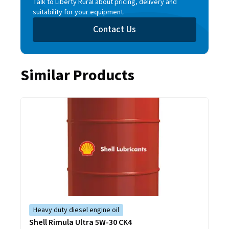
Talk to Liberty Rural about pricing, delivery and
suitability for your equipment.​​​​‌ ‍ ​‍​‍‌‍ ‌ ​‍‌‍‍‌‌‍‌ ‌‍‍‌‌‍ ‍​‍​‍​ ‍‍​‍​‍‌ ​ ‌‍​‌‌‍ ‍‌‍‍‌‌ ‌​‌ ‍‌​‍ ‍‌‍‍‌‌‍ ​‍​‍​‍ ​​‍​‍‌‍‍​‌ ​‍‌‍‌‌‌‍‌‍​‍​‍​ ‍‍​‍​‍‌‍‍​‌ ‌​‌ ‌​‌ ​​‌ ​ ​ ‍‍​‍ ​‍ ‌‍ ​‌‍‍‌‌‍​‍‌‍‌‌‌ ​‍‌ ‌​‌ ‍‌​‍ ‌‌ ​ ‌ ‌​‌ ‌‌‌‍‌​‌‍‍‌‌‍ ​‍ ‍‌ ‌‍‌‍‌‌‌ ​‍‌‍​ ‌‍‌‌‌‍ ​​‍ ‍‌‍​‌‌ ​​‌ ​​​‍ ‌‍‍‌‌‍ ‍‌ ‌​‌‍‌‌‌‍ ‍‌ ‌​​‍ ‌‍‌‌‌‍‌​‌‍‍‌‌ ‌​​‍ ‌‍ ‌‌‍ ‌‍‌​‌‍‌‌​ ‌‌ ​​‌ ​‍‌‍‌‌‌ ​ ‌‍‌‌‌‍ ‍‌ ‌​‌‍​‌‌ ‌​‌‍‍‌‌‍ ‌‍ ‍​ ‍ ‌‍‍‌‌‍‌​​ ‌‌ ​​‌ ​‍‌‍ ‌‍‌​‌ ‌‌‌‍​ ‌ ‌​​‍ ‌‌ ​​‌ ​‍‌‍ ‌‍‌​‌ ‌‌‌‍​ ‌ ‌​‌ ​ ​‍ ‌‌ ​ ‌‍‍​‌‍‌‌‌‍ ​‌‍ ​​‍ ‌‌ ​‍‌‍‍‌‌‍ ‌‌ ‌‌‌‍ ​‌‍​‌​‍ ‌‌ ​‍​ ‌​​‍ ‌‌‍ ​​‍ ‌‌‍​ ‌‍‍ ​‍ ‌​ ‌​​ ‍ ‌ ‌​‌ ‍‌‌ ​​‌‍‌‌​ ‌‌ ​​‌ ​‍‌‍ ‌‍‌​‌ ‌‌‌‍​ ‌ ‌​​ ‍ ‌ ​​‌‍​‌‌ ‌​‌‍‍​​ ‌‌‍​ ‌ ‌​‌‍​‌​‍ ‍‌‍‌​‌‍‌‌‌ ​ ‌‍​ ‌ ​‍‌‍‍‌‌ ​​‌ ‌​‌‍‍‌‌‍ ‌‍ ‍​ ‌‍​‍‌‍​‌‌ ​ ‌‍‌‌‌‌‌‌‌ ​‍‌‍ ​​ ‌‌‍‍​‌ ‌​‌ ‌​‌ ​​‌ ​ ​‍‌‌​ ​ ‌​​‌​‍‌‌​ ​‍‌​‌‍​‍‌‌​ ​‍‌​‌‍‌‍ ​‌‍‍‌‌‍​‍‌‍‌‌‌ ​‍‌ ‌​‌ ‍‌​‍ ‌‌ ​ ‌ ‌​‌ ‌‌‌‍‌​‌‍‍‌‌‍ ​‍ ‍‌ ‌‍‌‍‌‌‌ ​‍‌‍​ ‌‍‌‌‌‍ ​​‍ ‍‌‍​‌‌ ​​‌ ​​​‍‌‍‌‍‍‌‌‍‌​​ ‌‌ ​​‌ ​‍‌‍ ‌‍‌​‌ ‌‌‌‍​ ‌ ‌​​‍ ‌‌ ​​‌ ​‍‌‍ ‌‍‌​‌ ‌‌‌‍​ ‌ ‌​‌ ​ ​‍ ‌‌ ​ ‌‍‍​‌‍‌‌‌‍ ​‌‍ ​​‍ ‌‌ ​‍‌‍‍‌‌‍ ‌‌ ‌‌‌‍ ​‌‍​‌​‍ ‌‌ ​‍​ ‌​​‍ ‌‌‍ ​​‍ ‌‌‍​ ‌‍‍ ​‍ ‌​ ‌​​‍‌‍‌ ‌​‌ ‍‌‌ ​​‌‍‌‌​ ‌‌ ​​‌ ​‍‌‍ ‌‍‌​‌ ‌‌‌‍​ ‌ ‌​​‍‌‍‌ ​​‌‍​‌‌ ‌​‌‍‍​​ ‌‌‍​ ‌ ‌​‌‍​‌​‍ ‍‌‍‌​‌‍‌‌‌ ​ ‌‍​ ‌ ​‍‌‍‍‌‌ ​​‌ ‌​‌‍‍‌‌‍ ‌‍ ‍​‍‌‍‌ ​​‌‍‌‌‌ ​‍‌ ​ ‌ ​​‌‍‌‌‌‍​ ‌ ‌​‌‍‍‌‌ ‌‍‌‍‌‌​ ‌‌ ​​‌ ‌‌‌‍​‍‌‍ ​‌‍‍‌‌ ​ ‌‍‍​‌‍‌‌‌‍‌​​‍​‍‌ ‌
Contact Us​​​​‌ ‍ ​‍​‍‌‍ ‌ ​‍‌‍‍‌‌‍‌ ‌‍‍‌‌‍ ‍​‍​‍​ ‍‍​‍​‍‌ ​ ‌‍​‌‌‍ ‍‌‍‍‌‌ ‌​‌ ‍‌​‍ ‍‌‍‍‌‌‍ ​‍​‍​‍ ​​‍​‍‌‍‍​‌ ​‍‌‍‌‌‌‍‌‍​‍​‍​ ‍‍​‍​‍‌‍‍​‌ ‌​‌ ‌​‌ ​​‌ ​ ​ ‍‍​‍ ​‍ ‌‍ ​‌‍‍‌‌‍​‍‌‍‌‌‌ ​‍‌ ‌​‌ ‍‌​‍ ‌‌ ​ ‌ ‌​‌ ‌‌‌‍‌​‌‍‍‌‌‍ ​‍ ‍‌ ‌‍‌‍‌‌‌ ​‍‌‍​ ‌‍‌‌‌‍ ​​‍ ‍‌‍​‌‌ ​​‌ ​​​‍ ‌‍‍‌‌‍ ‍‌ ‌​‌‍‌‌‌‍ ‍‌ ‌​​‍ ‌‍‌‌‌‍‌​‌‍‍‌‌ ‌​​‍ ‌‍ ‌‌‍ ‌‍‌​‌‍‌‌​ ‌‌ ​​‌ ​‍‌‍‌‌‌ ​ ‌‍‌‌‌‍ ‍‌ ‌​‌‍​‌‌ ‌​‌‍‍‌‌‍ ‌‍ ‍​ ‍ ‌‍‍‌‌‍‌​​ ‌‌ ​​‌ ​‍‌‍ ‌‍‌​‌ ‌‌‌‍​ ‌ ‌​​‍ ‌‌ ​​‌ ​‍‌‍ ‌‍‌​‌ ‌‌‌‍​ ‌ ‌​‌ ​ ​‍ ‌‌ ​ ‌‍‍​‌‍‌‌‌‍ ​‌‍ ​​‍ ‌‌ ​‍‌‍‍‌‌‍ ‌‌ ‌‌‌‍ ​‌‍​‌​‍ ‌‌ ​‍​ ‌​​‍ ‌‌‍ ​​‍ ‌‌‍​ ‌‍‍ ​‍ ‌​ ‌​​ ‍ ‌ ‌​‌ ‍‌‌ ​​‌‍‌‌​ ‌‌ ​​‌ ​‍‌‍ ‌‍‌​‌ ‌‌‌‍​ ‌ ‌​​ ‍ ‌ ​​‌‍​‌‌ ‌​‌‍‍​​ ‌‌‍​ ‌ ‌​‌‍​‌​‍ ‍‌‍​‍‌ ‌‌‌ ‌​‌ ‌​‌‍ ‌‍ ‍‌ ​ ​‍‌‌​ ‌‌‌​​‍‌‌ ‌‍‍ ‌‍‌‌‌ ‍‌​‍‌‌​ ​ ‌​‌​​‍‌‌​ ​ ‌​‌​​‍‌‌​ ​‍​ ​‍​ ‍‌​ ‍​‌‍‌‍​ ​‌‌‍‌‌​ ​‍​ ​‍‌‍‌‌​ ​‍​ ​ ‌‍‌‌​ ‍​​‍‌‌​ ​‍​ ​‍​‍‌‌​ ‌‌‌​‌​​‍ ‍‌ ‌​‌‍‌‌‌ ‍​‌ ‌​​ ‌‍​‍‌‍​‌‌ ​ ‌‍‌‌‌‌‌‌‌ ​‍‌‍ ​​ ‌‌‍‍​‌ ‌​‌ ‌​‌ ​​‌ ​ ​‍‌‌​ ​ ‌​​‌​‍‌‌​ ​‍‌​‌‍​‍‌‌​ ​‍‌​‌‍‌‍ ​‌‍‍‌‌‍​‍‌‍‌‌‌ ​‍‌ ‌​‌ ‍‌​‍ ‌‌ ​ ‌ ‌​‌ ‌‌‌‍‌​‌‍‍‌‌‍ ​‍ ‍‌ ‌‍‌‍‌‌‌ ​‍‌‍​ ‌‍‌‌‌‍ ​​‍ ‍‌‍​‌‌ ​​‌ ​​​‍‌‍‌‍‍‌‌‍‌​​ ‌‌ ​​‌ ​‍‌‍ ‌‍‌​‌ ‌‌‌‍​ ‌ ‌​​‍ ‌‌ ​​‌ ​‍‌‍ ‌‍‌​‌ ‌‌‌‍​ ‌ ‌​‌ ​ ​‍ ‌‌ ​ ‌‍‍​‌‍‌‌‌‍ ​‌‍ ​​‍ ‌‌ ​‍‌‍‍‌‌‍ ‌‌ ‌‌‌‍ ​‌‍​‌​‍ ‌‌ ​‍​ ‌​​‍ ‌‌‍ ​​‍ ‌‌‍​ ‌‍‍ ​‍ ‌​ ‌​​‍‌‍‌ ‌​‌ ‍‌‌ ​​‌‍‌‌​ ‌‌ ​​‌ ​‍‌‍ ‌‍‌​‌ ‌‌‌‍​ ‌ ‌​​‍‌‍‌ ​​‌‍​‌‌ ‌​‌‍‍​​ ‌‌‍​ ‌ ‌​‌‍​‌​‍ ‍‌‍​‍‌ ‌‌‌ ‌​‌ ‌​‌‍ ‌‍ ‍‌ ​ ​‍‌‌​ ‌‌‌​​‍‌‌ ‌‍‍ ‌‍‌‌‌ ‍‌​‍‌‌​ ​ ‌​‌​​‍‌‌​ ​ ‌​‌​​‍‌‌​ ​‍​ ​‍​ ‍‌​ ‍​‌‍‌‍​ ​‌‌‍‌‌​ ​‍​ ​‍‌‍‌‌​ ​‍​ ​ ‌‍‌‌​ ‍​​‍‌‌​ ​‍​ ​‍​‍‌‌​ ‌‌‌​‌​​‍ ‍‌ ‌​‌‍‌‌‌ ‍​‌ ‌​​‍‌‍‌ ​​‌‍‌‌‌ ​‍‌ ​ ‌ ​​‌‍‌‌‌‍​ ‌ ‌​‌‍‍‌‌ ‌‍‌‍‌‌​ ‌‌ ​​‌ ‌‌‌‍​‍‌‍ ​‌‍‍‌‌ ​ ‌‍‍​‌‍‌‌‌‍‌​​‍​‍‌ ‌
Similar Products
Heavy duty diesel engine oil​​​​‌ ‍ ​‍​‍‌‍ ‌ ​‍‌‍‍‌‌‍‌ ‌‍‍‌‌‍ ‍​‍​‍​ ‍‍​‍​‍‌ ​ ‌‍​‌‌‍ ‍‌‍‍‌‌ ‌​‌ ‍‌​‍ ‍‌‍‍‌‌‍ ​‍​‍​‍ ​​‍​‍‌‍‍​‌ ​‍‌‍‌‌‌‍‌‍​‍​‍​ ‍‍​‍​‍‌‍‍​‌ ‌​‌ ‌​‌ ​​‌ ​ ​ ‍‍​‍ ​‍ ‌‍ ​‌‍‍‌‌‍​‍‌‍‌‌‌ ​‍‌ ‌​‌ ‍‌​‍ ‌‌ ​ ‌ ‌​‌ ‌‌‌‍‌​‌‍‍‌‌‍ ​‍ ‍‌ ‌‍‌‍‌‌‌ ​‍‌‍​ ‌‍‌‌‌‍ ​​‍ ‍‌‍​‌‌ ​​‌ ​​​‍ ‌‍‍‌‌‍ ‍‌ ‌​‌‍‌‌‌‍ ‍‌ ‌​​‍ ‌‍‌‌‌‍‌​‌‍‍‌‌ ‌​​‍ ‌‍ ‌‌‍ ‌‍‌​‌‍‌‌​ ‌‌ ​​‌ ​‍‌‍‌‌‌ ​ ‌‍‌‌‌‍ ‍‌ ‌​‌‍​‌‌ ‌​‌‍‍‌‌‍ ‌‍ ‍​ ‍ ‌‍‍‌‌‍‌​​ ‌‌ ​​‌ ​‍‌‍ ‌‍‌​‌ ‌‌‌‍​ ‌ ‌​​‍ ‌‌ ​​‌ ​‍‌‍ ‌‍‌​‌ ‌‌‌‍​ ‌ ‌​‌ ​ ​‍ ‌‌ ​ ‌‍‍​‌‍‌‌‌‍ ​‌‍ ​​‍ ‌‌ ​‍‌‍‍‌‌‍ ‌‌ ‌‌‌‍ ​‌‍​‌​‍ ‌‌ ‌‌‌‍ ​‌ ‌​‌ ​‍‌‍​‌​‍ ‌​ ‌‌‌ ‌ ​‍ ‌​ ​ ​ ​​​ ‍ ‌ ‌​‌ ‍‌‌ ​​‌‍‌‌​ ‌‌ ​​‌ ​‍‌‍ ‌‍‌​‌ ‌‌‌‍​ ‌ ‌​​ ‍ ‌ ​​‌‍​‌‌ ‌​‌‍‍​​ ‌‌ ​ ‌ ‌‌‌‍​‍‌​​ ‌‍​‌‌ ‌​‌‍‌‌‌‍‌ ‌‍ ‌ ​‍‌ ‍‌​ ‌‍​‍‌‍​‌‌ ​ ‌‍‌‌‌‌‌‌‌ ​‍‌‍ ​​ ‌‌‍‍​‌ ‌​‌ ‌​‌ ​​‌ ​ ​‍‌‌​ ​ ‌​​‌​‍‌‌​ ​‍‌​‌‍​‍‌‌​ ​‍‌​‌‍‌‍ ​‌‍‍‌‌‍​‍‌‍‌‌‌ ​‍‌ ‌​‌ ‍‌​‍ ‌‌ ​ ‌ ‌​‌ ‌‌‌‍‌​‌‍‍‌‌‍ ​‍ ‍‌ ‌‍‌‍‌‌‌ ​‍‌‍​ ‌‍‌‌‌‍ ​​‍ ‍‌‍​‌‌ ​​‌ ​​​‍‌‍‌‍‍‌‌‍‌​​ ‌‌ ​​‌ ​‍‌‍ ‌‍‌​‌ ‌‌‌‍​ ‌ ‌​​‍ ‌‌ ​​‌ ​‍‌‍ ‌‍‌​‌ ‌‌‌‍​ ‌ ‌​‌ ​ ​‍ ‌‌ ​ ‌‍‍​‌‍‌‌‌‍ ​‌‍ ​​‍ ‌‌ ​‍‌‍‍‌‌‍ ‌‌ ‌‌‌‍ ​‌‍​‌​‍ ‌‌ ‌‌‌‍ ​‌ ‌​‌ ​‍‌‍​‌​‍ ‌​ ‌‌‌ ‌ ​‍ ‌​ ​ ​ ​​​‍‌‍‌ ‌​‌ ‍‌‌ ​​‌‍‌‌​ ‌‌ ​​‌ ​‍‌‍ ‌‍‌​‌ ‌‌‌‍​ ‌ ‌​​‍‌‍‌ ​​‌‍​‌‌ ‌​‌‍‍​​ ‌‌ ​ ‌ ‌‌‌‍​‍‌​​ ‌‍​‌‌ ‌​‌‍‌‌‌‍‌ ‌‍ ‌ ​‍‌ ‍‌​‍‌‍‌ ​​‌‍‌‌‌ ​‍‌ ​ ‌ ​​‌‍‌‌‌‍​ ‌ ‌​‌‍‍‌‌ ‌‍‌‍‌‌​ ‌‌ ​​‌ ‌‌‌‍​‍‌‍ ​‌‍‍‌‌ ​ ‌‍‍​‌‍‌‌‌‍‌​​‍​‍‌ ‌
Shell Rimula Ultra 5W-30 CK4​​​​‌ ‍ ​‍​‍‌‍ ‌ ​‍‌‍‍‌‌‍‌ ‌‍‍‌‌‍ ‍​‍​‍​ ‍‍​‍​‍‌ ​ ‌‍​‌‌‍ ‍‌‍‍‌‌ ‌​‌ ‍‌​‍ ‍‌‍‍‌‌‍ ​‍​‍​‍ ​​‍​‍‌‍‍​‌ ​‍‌‍‌‌‌‍‌‍​‍​‍​ ‍‍​‍​‍‌‍‍​‌ ‌​‌ ‌​‌ ​​‌ ​ ​ ‍‍​‍ ​‍ ‌‍ ​‌‍‍‌‌‍​‍‌‍‌‌‌ ​‍‌ ‌​‌ ‍‌​‍ ‌‌ ​ ‌ ‌​‌ ‌‌‌‍‌​‌‍‍‌‌‍ ​‍ ‍‌ ‌‍‌‍‌‌‌ ​‍‌‍​ ‌‍‌‌‌‍ ​​‍ ‍‌‍​‌‌ ​​‌ ​​​‍ ‌‍‍‌‌‍ ‍‌ ‌​‌‍‌‌‌‍ ‍‌ ‌​​‍ ‌‍‌‌‌‍‌​‌‍‍‌‌ ‌​​‍ ‌‍ ‌‌‍ ‌‍‌​‌‍‌‌​ ‌‌ ​​‌ ​‍‌‍‌‌‌ ​ ‌‍‌‌‌‍ ‍‌ ‌​‌‍​‌‌ ‌​‌‍‍‌‌‍ ‌‍ ‍​ ‍ ‌‍‍‌‌‍‌​​ ‌‌ ​​‌ ​‍‌‍ ‌‍‌​‌ ‌‌‌‍​ ‌ ‌​​‍ ‌‌ ​​‌ ​‍‌‍ ‌‍‌​‌ ‌‌‌‍​ ‌ ‌​‌ ​ ​‍ ‌‌ ​ ‌‍‍​‌‍‌‌‌‍ ​‌‍ ​​‍ ‌‌ ​‍‌‍‍‌‌‍ ‌‌ ‌‌‌‍ ​‌‍​‌​‍ ‌‌ ‌‌‌‍ ​‌ ‌​‌ ​‍‌‍​‌​‍ ‌​ ‌‌‌ ‌ ​‍ ‌​ ​ ​ ​​​ ‍ ‌ ‌​‌ ‍‌‌ ​​‌‍‌‌​ ‌‌ ​​‌ ​‍‌‍ ‌‍‌​‌ ‌‌‌‍​ ‌ ‌​​ ‍ ‌ ​​‌‍​‌‌ ‌​‌‍‍​​ ‌‌ ​​‌ ​‍‌‍ ‌‍‌​‌ ‌‌‌‍​ ‌ ‌​‌​ ‍‌‍​‌‌‍ ‌‌‍‌‌​ ‌‍​‍‌‍​‌‌ ​ ‌‍‌‌‌‌‌‌‌ ​‍‌‍ ​​ ‌‌‍‍​‌ ‌​‌ ‌​‌ ​​‌ ​ ​‍‌‌​ ​ ‌​​‌​‍‌‌​ ​‍‌​‌‍​‍‌‌​ ​‍‌​‌‍‌‍ ​‌‍‍‌‌‍​‍‌‍‌‌‌ ​‍‌ ‌​‌ ‍‌​‍ ‌‌ ​ ‌ ‌​‌ ‌‌‌‍‌​‌‍‍‌‌‍ ​‍ ‍‌ ‌‍‌‍‌‌‌ ​‍‌‍​ ‌‍‌‌‌‍ ​​‍ ‍‌‍​‌‌ ​​‌ ​​​‍‌‍‌‍‍‌‌‍‌​​ ‌‌ ​​‌ ​‍‌‍ ‌‍‌​‌ ‌‌‌‍​ ‌ ‌​​‍ ‌‌ ​​‌ ​‍‌‍ ‌‍‌​‌ ‌‌‌‍​ ‌ ‌​‌ ​ ​‍ ‌‌ ​ ‌‍‍​‌‍‌‌‌‍ ​‌‍ ​​‍ ‌‌ ​‍‌‍‍‌‌‍ ‌‌ ‌‌‌‍ ​‌‍​‌​‍ ‌‌ ‌‌‌‍ ​‌ ‌​‌ ​‍‌‍​‌​‍ ‌​ ‌‌‌ ‌ ​‍ ‌​ ​ ​ ​​​‍‌‍‌ ‌​‌ ‍‌‌ ​​‌‍‌‌​ ‌‌ ​​‌ ​‍‌‍ ‌‍‌​‌ ‌‌‌‍​ ‌ ‌​​‍‌‍‌ ​​‌‍​‌‌ ‌​‌‍‍​​ ‌‌ ​​‌ ​‍‌‍ ‌‍‌​‌ ‌‌‌‍​ ‌ ‌​‌​ ‍‌‍​‌‌‍ ‌‌‍‌‌​‍‌‍‌ ​​‌‍‌‌‌ ​‍‌ ​ ‌ ​​‌‍‌‌‌‍​ ‌ ‌​‌‍‍‌‌ ‌‍‌‍‌‌​ ‌‌ ​​‌ ‌‌‌‍​‍‌‍ ​‌‍‍‌‌ ​ ‌‍‍​‌‍‌‌‌‍‌​​‍​‍‌ ‌