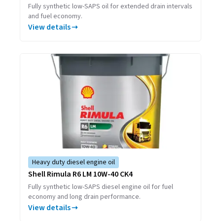
Fully synthetic low-SAPS oil for extended drain intervals
and fuel economy.​​​​‌ ‍ ​‍​‍‌‍ ‌ ​‍‌‍‍‌‌‍‌ ‌‍‍‌‌‍ ‍​‍​‍​ ‍‍​‍​‍‌ ​ ‌‍​‌‌‍ ‍‌‍‍‌‌ ‌​‌ ‍‌​‍ ‍‌‍‍‌‌‍ ​‍​‍​‍ ​​‍​‍‌‍‍​‌ ​‍‌‍‌‌‌‍‌‍​‍​‍​ ‍‍​‍​‍‌‍‍​‌ ‌​‌ ‌​‌ ​​‌ ​ ​ ‍‍​‍ ​‍ ‌‍ ​‌‍‍‌‌‍​‍‌‍‌‌‌ ​‍‌ ‌​‌ ‍‌​‍ ‌‌ ​ ‌ ‌​‌ ‌‌‌‍‌​‌‍‍‌‌‍ ​‍ ‍‌ ‌‍‌‍‌‌‌ ​‍‌‍​ ‌‍‌‌‌‍ ​​‍ ‍‌‍​‌‌ ​​‌ ​​​‍ ‌‍‍‌‌‍ ‍‌ ‌​‌‍‌‌‌‍ ‍‌ ‌​​‍ ‌‍‌‌‌‍‌​‌‍‍‌‌ ‌​​‍ ‌‍ ‌‌‍ ‌‍‌​‌‍‌‌​ ‌‌ ​​‌ ​‍‌‍‌‌‌ ​ ‌‍‌‌‌‍ ‍‌ ‌​‌‍​‌‌ ‌​‌‍‍‌‌‍ ‌‍ ‍​ ‍ ‌‍‍‌‌‍‌​​ ‌‌ ​​‌ ​‍‌‍ ‌‍‌​‌ ‌‌‌‍​ ‌ ‌​​‍ ‌‌ ​​‌ ​‍‌‍ ‌‍‌​‌ ‌‌‌‍​ ‌ ‌​‌ ​ ​‍ ‌‌ ​ ‌‍‍​‌‍‌‌‌‍ ​‌‍ ​​‍ ‌‌ ​‍‌‍‍‌‌‍ ‌‌ ‌‌‌‍ ​‌‍​‌​‍ ‌‌ ‌‌‌‍ ​‌ ‌​‌ ​‍‌‍​‌​‍ ‌​ ‌‌‌ ‌ ​‍ ‌​ ​ ​ ​​​ ‍ ‌ ‌​‌ ‍‌‌ ​​‌‍‌‌​ ‌‌ ​​‌ ​‍‌‍ ‌‍‌​‌ ‌‌‌‍​ ‌ ‌​​ ‍ ‌ ​​‌‍​‌‌ ‌​‌‍‍​​ ‌‌ ​ ‌ ‌‌‌‍​‍‌ ‌​‌‍‍‌‌ ‌​‌‍ ​‌‍‌‌​ ‌‍​‍‌‍​‌‌ ​ ‌‍‌‌‌‌‌‌‌ ​‍‌‍ ​​ ‌‌‍‍​‌ ‌​‌ ‌​‌ ​​‌ ​ ​‍‌‌​ ​ ‌​​‌​‍‌‌​ ​‍‌​‌‍​‍‌‌​ ​‍‌​‌‍‌‍ ​‌‍‍‌‌‍​‍‌‍‌‌‌ ​‍‌ ‌​‌ ‍‌​‍ ‌‌ ​ ‌ ‌​‌ ‌‌‌‍‌​‌‍‍‌‌‍ ​‍ ‍‌ ‌‍‌‍‌‌‌ ​‍‌‍​ ‌‍‌‌‌‍ ​​‍ ‍‌‍​‌‌ ​​‌ ​​​‍‌‍‌‍‍‌‌‍‌​​ ‌‌ ​​‌ ​‍‌‍ ‌‍‌​‌ ‌‌‌‍​ ‌ ‌​​‍ ‌‌ ​​‌ ​‍‌‍ ‌‍‌​‌ ‌‌‌‍​ ‌ ‌​‌ ​ ​‍ ‌‌ ​ ‌‍‍​‌‍‌‌‌‍ ​‌‍ ​​‍ ‌‌ ​‍‌‍‍‌‌‍ ‌‌ ‌‌‌‍ ​‌‍​‌​‍ ‌‌ ‌‌‌‍ ​‌ ‌​‌ ​‍‌‍​‌​‍ ‌​ ‌‌‌ ‌ ​‍ ‌​ ​ ​ ​​​‍‌‍‌ ‌​‌ ‍‌‌ ​​‌‍‌‌​ ‌‌ ​​‌ ​‍‌‍ ‌‍‌​‌ ‌‌‌‍​ ‌ ‌​​‍‌‍‌ ​​‌‍​‌‌ ‌​‌‍‍​​ ‌‌ ​ ‌ ‌‌‌‍​‍‌ ‌​‌‍‍‌‌ ‌​‌‍ ​‌‍‌‌​‍‌‍‌ ​​‌‍‌‌‌ ​‍‌ ​ ‌ ​​‌‍‌‌‌‍​ ‌ ‌​‌‍‍‌‌ ‌‍‌‍‌‌​ ‌‌ ​​‌ ‌‌‌‍​‍‌‍ ​‌‍‍‌‌ ​ ‌‍‍​‌‍‌‌‌‍‌​​‍​‍‌ ‌
View details
Heavy duty diesel engine oil​​​​‌ ‍ ​‍​‍‌‍ ‌ ​‍‌‍‍‌‌‍‌ ‌‍‍‌‌‍ ‍​‍​‍​ ‍‍​‍​‍‌ ​ ‌‍​‌‌‍ ‍‌‍‍‌‌ ‌​‌ ‍‌​‍ ‍‌‍‍‌‌‍ ​‍​‍​‍ ​​‍​‍‌‍‍​‌ ​‍‌‍‌‌‌‍‌‍​‍​‍​ ‍‍​‍​‍‌‍‍​‌ ‌​‌ ‌​‌ ​​‌ ​ ​ ‍‍​‍ ​‍ ‌‍ ​‌‍‍‌‌‍​‍‌‍‌‌‌ ​‍‌ ‌​‌ ‍‌​‍ ‌‌ ​ ‌ ‌​‌ ‌‌‌‍‌​‌‍‍‌‌‍ ​‍ ‍‌ ‌‍‌‍‌‌‌ ​‍‌‍​ ‌‍‌‌‌‍ ​​‍ ‍‌‍​‌‌ ​​‌ ​​​‍ ‌‍‍‌‌‍ ‍‌ ‌​‌‍‌‌‌‍ ‍‌ ‌​​‍ ‌‍‌‌‌‍‌​‌‍‍‌‌ ‌​​‍ ‌‍ ‌‌‍ ‌‍‌​‌‍‌‌​ ‌‌ ​​‌ ​‍‌‍‌‌‌ ​ ‌‍‌‌‌‍ ‍‌ ‌​‌‍​‌‌ ‌​‌‍‍‌‌‍ ‌‍ ‍​ ‍ ‌‍‍‌‌‍‌​​ ‌‌ ​​‌ ​‍‌‍ ‌‍‌​‌ ‌‌‌‍​ ‌ ‌​​‍ ‌‌ ​​‌ ​‍‌‍ ‌‍‌​‌ ‌‌‌‍​ ‌ ‌​‌ ​ ​‍ ‌‌ ​ ‌‍‍​‌‍‌‌‌‍ ​‌‍ ​​‍ ‌‌ ​‍‌‍‍‌‌‍ ‌‌ ‌‌‌‍ ​‌‍​‌​‍ ‌‌ ​‍​ ‌‍​‍ ‌‌‍ ​‌‍ ‌​‍ ‌​ ​‌​ ​​‌ ‌ ​‍ ‌​ ‌​​ ​​​ ‍ ‌ ‌​‌ ‍‌‌ ​​‌‍‌‌​ ‌‌ ​​‌ ​‍‌‍ ‌‍‌​‌ ‌‌‌‍​ ‌ ‌​​ ‍ ‌ ​​‌‍​‌‌ ‌​‌‍‍​​ ‌‌ ​ ‌ ‌‌‌‍​‍‌​​ ‌‍​‌‌ ‌​‌‍‌‌‌‍‌ ‌‍ ‌ ​‍‌ ‍‌​ ‌‍​‍‌‍​‌‌ ​ ‌‍‌‌‌‌‌‌‌ ​‍‌‍ ​​ ‌‌‍‍​‌ ‌​‌ ‌​‌ ​​‌ ​ ​‍‌‌​ ​ ‌​​‌​‍‌‌​ ​‍‌​‌‍​‍‌‌​ ​‍‌​‌‍‌‍ ​‌‍‍‌‌‍​‍‌‍‌‌‌ ​‍‌ ‌​‌ ‍‌​‍ ‌‌ ​ ‌ ‌​‌ ‌‌‌‍‌​‌‍‍‌‌‍ ​‍ ‍‌ ‌‍‌‍‌‌‌ ​‍‌‍​ ‌‍‌‌‌‍ ​​‍ ‍‌‍​‌‌ ​​‌ ​​​‍‌‍‌‍‍‌‌‍‌​​ ‌‌ ​​‌ ​‍‌‍ ‌‍‌​‌ ‌‌‌‍​ ‌ ‌​​‍ ‌‌ ​​‌ ​‍‌‍ ‌‍‌​‌ ‌‌‌‍​ ‌ ‌​‌ ​ ​‍ ‌‌ ​ ‌‍‍​‌‍‌‌‌‍ ​‌‍ ​​‍ ‌‌ ​‍‌‍‍‌‌‍ ‌‌ ‌‌‌‍ ​‌‍​‌​‍ ‌‌ ​‍​ ‌‍​‍ ‌‌‍ ​‌‍ ‌​‍ ‌​ ​‌​ ​​‌ ‌ ​‍ ‌​ ‌​​ ​​​‍‌‍‌ ‌​‌ ‍‌‌ ​​‌‍‌‌​ ‌‌ ​​‌ ​‍‌‍ ‌‍‌​‌ ‌‌‌‍​ ‌ ‌​​‍‌‍‌ ​​‌‍​‌‌ ‌​‌‍‍​​ ‌‌ ​ ‌ ‌‌‌‍​‍‌​​ ‌‍​‌‌ ‌​‌‍‌‌‌‍‌ ‌‍ ‌ ​‍‌ ‍‌​‍‌‍‌ ​​‌‍‌‌‌ ​‍‌ ​ ‌ ​​‌‍‌‌‌‍​ ‌ ‌​‌‍‍‌‌ ‌‍‌‍‌‌​ ‌‌ ​​‌ ‌‌‌‍​‍‌‍ ​‌‍‍‌‌ ​ ‌‍‍​‌‍‌‌‌‍‌​​‍​‍‌ ‌
Shell Rimula R6 LM 10W-40 CK4​​​​‌ ‍ ​‍​‍‌‍ ‌ ​‍‌‍‍‌‌‍‌ ‌‍‍‌‌‍ ‍​‍​‍​ ‍‍​‍​‍‌ ​ ‌‍​‌‌‍ ‍‌‍‍‌‌ ‌​‌ ‍‌​‍ ‍‌‍‍‌‌‍ ​‍​‍​‍ ​​‍​‍‌‍‍​‌ ​‍‌‍‌‌‌‍‌‍​‍​‍​ ‍‍​‍​‍‌‍‍​‌ ‌​‌ ‌​‌ ​​‌ ​ ​ ‍‍​‍ ​‍ ‌‍ ​‌‍‍‌‌‍​‍‌‍‌‌‌ ​‍‌ ‌​‌ ‍‌​‍ ‌‌ ​ ‌ ‌​‌ ‌‌‌‍‌​‌‍‍‌‌‍ ​‍ ‍‌ ‌‍‌‍‌‌‌ ​‍‌‍​ ‌‍‌‌‌‍ ​​‍ ‍‌‍​‌‌ ​​‌ ​​​‍ ‌‍‍‌‌‍ ‍‌ ‌​‌‍‌‌‌‍ ‍‌ ‌​​‍ ‌‍‌‌‌‍‌​‌‍‍‌‌ ‌​​‍ ‌‍ ‌‌‍ ‌‍‌​‌‍‌‌​ ‌‌ ​​‌ ​‍‌‍‌‌‌ ​ ‌‍‌‌‌‍ ‍‌ ‌​‌‍​‌‌ ‌​‌‍‍‌‌‍ ‌‍ ‍​ ‍ ‌‍‍‌‌‍‌​​ ‌‌ ​​‌ ​‍‌‍ ‌‍‌​‌ ‌‌‌‍​ ‌ ‌​​‍ ‌‌ ​​‌ ​‍‌‍ ‌‍‌​‌ ‌‌‌‍​ ‌ ‌​‌ ​ ​‍ ‌‌ ​ ‌‍‍​‌‍‌‌‌‍ ​‌‍ ​​‍ ‌‌ ​‍‌‍‍‌‌‍ ‌‌ ‌‌‌‍ ​‌‍​‌​‍ ‌‌ ​‍​ ‌‍​‍ ‌‌‍ ​‌‍ ‌​‍ ‌​ ​‌​ ​​‌ ‌ ​‍ ‌​ ‌​​ ​​​ ‍ ‌ ‌​‌ ‍‌‌ ​​‌‍‌‌​ ‌‌ ​​‌ ​‍‌‍ ‌‍‌​‌ ‌‌‌‍​ ‌ ‌​​ ‍ ‌ ​​‌‍​‌‌ ‌​‌‍‍​​ ‌‌ ​​‌ ​‍‌‍ ‌‍‌​‌ ‌‌‌‍​ ‌ ‌​‌​ ‍‌‍​‌‌‍ ‌‌‍‌‌​ ‌‍​‍‌‍​‌‌ ​ ‌‍‌‌‌‌‌‌‌ ​‍‌‍ ​​ ‌‌‍‍​‌ ‌​‌ ‌​‌ ​​‌ ​ ​‍‌‌​ ​ ‌​​‌​‍‌‌​ ​‍‌​‌‍​‍‌‌​ ​‍‌​‌‍‌‍ ​‌‍‍‌‌‍​‍‌‍‌‌‌ ​‍‌ ‌​‌ ‍‌​‍ ‌‌ ​ ‌ ‌​‌ ‌‌‌‍‌​‌‍‍‌‌‍ ​‍ ‍‌ ‌‍‌‍‌‌‌ ​‍‌‍​ ‌‍‌‌‌‍ ​​‍ ‍‌‍​‌‌ ​​‌ ​​​‍‌‍‌‍‍‌‌‍‌​​ ‌‌ ​​‌ ​‍‌‍ ‌‍‌​‌ ‌‌‌‍​ ‌ ‌​​‍ ‌‌ ​​‌ ​‍‌‍ ‌‍‌​‌ ‌‌‌‍​ ‌ ‌​‌ ​ ​‍ ‌‌ ​ ‌‍‍​‌‍‌‌‌‍ ​‌‍ ​​‍ ‌‌ ​‍‌‍‍‌‌‍ ‌‌ ‌‌‌‍ ​‌‍​‌​‍ ‌‌ ​‍​ ‌‍​‍ ‌‌‍ ​‌‍ ‌​‍ ‌​ ​‌​ ​​‌ ‌ ​‍ ‌​ ‌​​ ​​​‍‌‍‌ ‌​‌ ‍‌‌ ​​‌‍‌‌​ ‌‌ ​​‌ ​‍‌‍ ‌‍‌​‌ ‌‌‌‍​ ‌ ‌​​‍‌‍‌ ​​‌‍​‌‌ ‌​‌‍‍​​ ‌‌ ​​‌ ​‍‌‍ ‌‍‌​‌ ‌‌‌‍​ ‌ ‌​‌​ ‍‌‍​‌‌‍ ‌‌‍‌‌​‍‌‍‌ ​​‌‍‌‌‌ ​‍‌ ​ ‌ ​​‌‍‌‌‌‍​ ‌ ‌​‌‍‍‌‌ ‌‍‌‍‌‌​ ‌‌ ​​‌ ‌‌‌‍​‍‌‍ ​‌‍‍‌‌ ​ ‌‍‍​‌‍‌‌‌‍‌​​‍​‍‌ ‌
Fully synthetic low-SAPS diesel engine oil for fuel
economy and long drain performance.​​​​‌ ‍ ​‍​‍‌‍ ‌ ​‍‌‍‍‌‌‍‌ ‌‍‍‌‌‍ ‍​‍​‍​ ‍‍​‍​‍‌ ​ ‌‍​‌‌‍ ‍‌‍‍‌‌ ‌​‌ ‍‌​‍ ‍‌‍‍‌‌‍ ​‍​‍​‍ ​​‍​‍‌‍‍​‌ ​‍‌‍‌‌‌‍‌‍​‍​‍​ ‍‍​‍​‍‌‍‍​‌ ‌​‌ ‌​‌ ​​‌ ​ ​ ‍‍​‍ ​‍ ‌‍ ​‌‍‍‌‌‍​‍‌‍‌‌‌ ​‍‌ ‌​‌ ‍‌​‍ ‌‌ ​ ‌ ‌​‌ ‌‌‌‍‌​‌‍‍‌‌‍ ​‍ ‍‌ ‌‍‌‍‌‌‌ ​‍‌‍​ ‌‍‌‌‌‍ ​​‍ ‍‌‍​‌‌ ​​‌ ​​​‍ ‌‍‍‌‌‍ ‍‌ ‌​‌‍‌‌‌‍ ‍‌ ‌​​‍ ‌‍‌‌‌‍‌​‌‍‍‌‌ ‌​​‍ ‌‍ ‌‌‍ ‌‍‌​‌‍‌‌​ ‌‌ ​​‌ ​‍‌‍‌‌‌ ​ ‌‍‌‌‌‍ ‍‌ ‌​‌‍​‌‌ ‌​‌‍‍‌‌‍ ‌‍ ‍​ ‍ ‌‍‍‌‌‍‌​​ ‌‌ ​​‌ ​‍‌‍ ‌‍‌​‌ ‌‌‌‍​ ‌ ‌​​‍ ‌‌ ​​‌ ​‍‌‍ ‌‍‌​‌ ‌‌‌‍​ ‌ ‌​‌ ​ ​‍ ‌‌ ​ ‌‍‍​‌‍‌‌‌‍ ​‌‍ ​​‍ ‌‌ ​‍‌‍‍‌‌‍ ‌‌ ‌‌‌‍ ​‌‍​‌​‍ ‌‌ ​‍​ ‌‍​‍ ‌‌‍ ​‌‍ ‌​‍ ‌​ ​‌​ ​​‌ ‌ ​‍ ‌​ ‌​​ ​​​ ‍ ‌ ‌​‌ ‍‌‌ ​​‌‍‌‌​ ‌‌ ​​‌ ​‍‌‍ ‌‍‌​‌ ‌‌‌‍​ ‌ ‌​​ ‍ ‌ ​​‌‍​‌‌ ‌​‌‍‍​​ ‌‌ ​ ‌ ‌‌‌‍​‍‌ ‌​‌‍‍‌‌ ‌​‌‍ ​‌‍‌‌​ ‌‍​‍‌‍​‌‌ ​ ‌‍‌‌‌‌‌‌‌ ​‍‌‍ ​​ ‌‌‍‍​‌ ‌​‌ ‌​‌ ​​‌ ​ ​‍‌‌​ ​ ‌​​‌​‍‌‌​ ​‍‌​‌‍​‍‌‌​ ​‍‌​‌‍‌‍ ​‌‍‍‌‌‍​‍‌‍‌‌‌ ​‍‌ ‌​‌ ‍‌​‍ ‌‌ ​ ‌ ‌​‌ ‌‌‌‍‌​‌‍‍‌‌‍ ​‍ ‍‌ ‌‍‌‍‌‌‌ ​‍‌‍​ ‌‍‌‌‌‍ ​​‍ ‍‌‍​‌‌ ​​‌ ​​​‍‌‍‌‍‍‌‌‍‌​​ ‌‌ ​​‌ ​‍‌‍ ‌‍‌​‌ ‌‌‌‍​ ‌ ‌​​‍ ‌‌ ​​‌ ​‍‌‍ ‌‍‌​‌ ‌‌‌‍​ ‌ ‌​‌ ​ ​‍ ‌‌ ​ ‌‍‍​‌‍‌‌‌‍ ​‌‍ ​​‍ ‌‌ ​‍‌‍‍‌‌‍ ‌‌ ‌‌‌‍ ​‌‍​‌​‍ ‌‌ ​‍​ ‌‍​‍ ‌‌‍ ​‌‍ ‌​‍ ‌​ ​‌​ ​​‌ ‌ ​‍ ‌​ ‌​​ ​​​‍‌‍‌ ‌​‌ ‍‌‌ ​​‌‍‌‌​ ‌‌ ​​‌ ​‍‌‍ ‌‍‌​‌ ‌‌‌‍​ ‌ ‌​​‍‌‍‌ ​​‌‍​‌‌ ‌​‌‍‍​​ ‌‌ ​ ‌ ‌‌‌‍​‍‌ ‌​‌‍‍‌‌ ‌​‌‍ ​‌‍‌‌​‍‌‍‌ ​​‌‍‌‌‌ ​‍‌ ​ ‌ ​​‌‍‌‌‌‍​ ‌ ‌​‌‍‍‌‌ ‌‍‌‍‌‌​ ‌‌ ​​‌ ‌‌‌‍​‍‌‍ ​‌‍‍‌‌ ​ ‌‍‍​‌‍‌‌‌‍‌​​‍​‍‌ ‌
View details