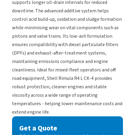
supports longer oil-drain intervals for reduced
downtime. The advanced additive system helps
control acid build-up, oxidation and sludge formation
while minimising wear on vital components such as
pistons and valve trains. Its low-ash formulation
ensures compatibility with diesel particulate filters
(DPFs) and exhaust-after-treatment systems,
maintaining emissions compliance and engine
cleanliness. Ideal for mixed-fleet operators and off-
road equipment, Shell Rimula R4 L CK-4 provides
robust protection, cleaner engines and stable
viscosity across a wide range of operating
temperatures - helping lower maintenance costs and
extend engine life.​​​​‌ ‍ ​‍​‍‌‍ ‌ ​‍‌‍‍‌‌‍‌ ‌‍‍‌‌‍ ‍​‍​‍​ ‍‍​‍​‍‌ ​ ‌‍​‌‌‍ ‍‌‍‍‌‌ ‌​‌ ‍‌​‍ ‍‌‍‍‌‌‍ ​‍​‍​‍ ​​‍​‍‌‍‍​‌ ​‍‌‍‌‌‌‍‌‍​‍​‍​ ‍‍​‍​‍‌‍‍​‌ ‌​‌ ‌​‌ ​​‌ ​ ​ ‍‍​‍ ​‍ ‌‍ ​‌‍‍‌‌‍​‍‌‍‌‌‌ ​‍‌ ‌​‌ ‍‌​‍ ‌‌ ​ ‌ ‌​‌ ‌‌‌‍‌​‌‍‍‌‌‍ ​‍ ‍‌ ‌‍‌‍‌‌‌ ​‍‌‍​ ‌‍‌‌‌‍ ​​‍ ‍‌‍​‌‌ ​​‌ ​​​‍ ‌‍‍‌‌‍ ‍‌ ‌​‌‍‌‌‌‍ ‍‌ ‌​​‍ ‌‍‌‌‌‍‌​‌‍‍‌‌ ‌​​‍ ‌‍ ‌‌‍ ‌‍‌​‌‍‌‌​ ‌‌ ​​‌ ​‍‌‍‌‌‌ ​ ‌‍‌‌‌‍ ‍‌ ‌​‌‍​‌‌ ‌​‌‍‍‌‌‍ ‌‍ ‍​ ‍ ‌‍‍‌‌‍‌​​ ‌‌ ​​‌ ​‍‌‍ ‌‍‌​‌ ‌‌‌‍​ ‌ ‌​​‍ ‌‌ ​​‌ ​‍‌‍ ‌‍‌​‌ ‌‌‌‍​ ‌ ‌​‌ ​ ​‍ ‌‌ ​ ‌‍‍​‌‍‌‌‌‍ ​‌‍ ​​‍ ‌‌ ​‍‌‍‍‌‌‍ ‌‌ ‌‌‌‍ ​‌‍​‌​‍ ‌‌ ​‍​ ‌​​‍ ‌‌‍ ​​‍ ‌‌‍​ ‌‍‍ ​‍ ‌​ ‌​​ ‍ ‌ ‌​‌ ‍‌‌ ​​‌‍‌‌​ ‌‌ ​​‌ ​‍‌‍ ‌‍‌​‌ ‌‌‌‍​ ‌ ‌​​ ‍ ‌ ​​‌‍​‌‌ ‌​‌‍‍​​ ‌‌ ​‍‌‍‍‌‌‍​ ‌‍‍​‌‌‌​‌‍‌‌‌ ‍​‌ ‌​​‍‌‌​ ‌‌‌​​‍‌‌ ‌‍‍ ‌‍‌‌‌ ‍‌​‍‌‌​ ​ ‌​‌​​‍‌‌​ ​ ‌​‌​​‍‌‌​ ​‍​ ​‍​ ​ ​ ‌​‌‍​‍‌‍‌‌​ ​​‌‍​ ‌‍‌‍​ ‍‌‌‍‌‍​ ‌‍​ ​ ‌‍​‌​‍‌‌​ ​‍​ ​‍​‍‌‌​ ‌‌‌​‌​​‍ ‍‌‍​ ‌‍‍​‌‍‍‌‌‍ ​‌‍‌​‌ ​‍‌‍‌‌‌‍ ‍​‍‌‌​ ‌‌‌​​‍‌‌ ‌‍‍ ‌‍‌‌‌ ‍‌​‍‌‌​ ​ ‌​‌​​‍‌‌​ ​ ‌​‌​​‍‌‌​ ​‍​ ​‍​ ​‌‌‍​‌​ ‍​​ ‌‌​ ‍​​ ​‍‌‍‌‍​ ‌‌​ ​‍​ ​​​ ‌‌‌‍‌​​‍‌‌​ ​‍​ ​‍​‍‌‌​ ‌‌‌​‌​​‍ ‍‌ ‌​‌‍‌‌‌ ‍​‌ ‌​​ ‌‍​‍‌‍​‌‌ ​ ‌‍‌‌‌‌‌‌‌ ​‍‌‍ ​​ ‌‌‍‍​‌ ‌​‌ ‌​‌ ​​‌ ​ ​‍‌‌​ ​ ‌​​‌​‍‌‌​ ​‍‌​‌‍​‍‌‌​ ​‍‌​‌‍‌‍ ​‌‍‍‌‌‍​‍‌‍‌‌‌ ​‍‌ ‌​‌ ‍‌​‍ ‌‌ ​ ‌ ‌​‌ ‌‌‌‍‌​‌‍‍‌‌‍ ​‍ ‍‌ ‌‍‌‍‌‌‌ ​‍‌‍​ ‌‍‌‌‌‍ ​​‍ ‍‌‍​‌‌ ​​‌ ​​​‍‌‍‌‍‍‌‌‍‌​​ ‌‌ ​​‌ ​‍‌‍ ‌‍‌​‌ ‌‌‌‍​ ‌ ‌​​‍ ‌‌ ​​‌ ​‍‌‍ ‌‍‌​‌ ‌‌‌‍​ ‌ ‌​‌ ​ ​‍ ‌‌ ​ ‌‍‍​‌‍‌‌‌‍ ​‌‍ ​​‍ ‌‌ ​‍‌‍‍‌‌‍ ‌‌ ‌‌‌‍ ​‌‍​‌​‍ ‌‌ ​‍​ ‌​​‍ ‌‌‍ ​​‍ ‌‌‍​ ‌‍‍ ​‍ ‌​ ‌​​‍‌‍‌ ‌​‌ ‍‌‌ ​​‌‍‌‌​ ‌‌ ​​‌ ​‍‌‍ ‌‍‌​‌ ‌‌‌‍​ ‌ ‌​​‍‌‍‌ ​​‌‍​‌‌ ‌​‌‍‍​​ ‌‌ ​‍‌‍‍‌‌‍​ ‌‍‍​‌‌‌​‌‍‌‌‌ ‍​‌ ‌​​‍‌‌​ ‌‌‌​​‍‌‌ ‌‍‍ ‌‍‌‌‌ ‍‌​‍‌‌​ ​ ‌​‌​​‍‌‌​ ​ ‌​‌​​‍‌‌​ ​‍​ ​‍​ ​ ​ ‌​‌‍​‍‌‍‌‌​ ​​‌‍​ ‌‍‌‍​ ‍‌‌‍‌‍​ ‌‍​ ​ ‌‍​‌​‍‌‌​ ​‍​ ​‍​‍‌‌​ ‌‌‌​‌​​‍ ‍‌‍​ ‌‍‍​‌‍‍‌‌‍ ​‌‍‌​‌ ​‍‌‍‌‌‌‍ ‍​‍‌‌​ ‌‌‌​​‍‌‌ ‌‍‍ ‌‍‌‌‌ ‍‌​‍‌‌​ ​ ‌​‌​​‍‌‌​ ​ ‌​‌​​‍‌‌​ ​‍​ ​‍​ ​‌‌‍​‌​ ‍​​ ‌‌​ ‍​​ ​‍‌‍‌‍​ ‌‌​ ​‍​ ​​​ ‌‌‌‍‌​​‍‌‌​ ​‍​ ​‍​‍‌‌​ ‌‌‌​‌​​‍ ‍‌ ‌​‌‍‌‌‌ ‍​‌ ‌​​‍‌‍‌ ​​‌‍‌‌‌ ​‍‌ ​ ‌ ​​‌‍‌‌‌‍​ ‌ ‌​‌‍‍‌‌ ‌‍‌‍‌‌​ ‌‌ ​​‌ ‌‌‌‍​‍‌‍ ​‌‍‍‌‌ ​ ‌‍‍​‌‍‌‌‌‍‌​​‍​‍‌ ‌
Get a Quote​​​​‌ ‍ ​‍​‍‌‍ ‌ ​‍‌‍‍‌‌‍‌ ‌‍‍‌‌‍ ‍​‍​‍​ ‍‍​‍​‍‌ ​ ‌‍​‌‌‍ ‍‌‍‍‌‌ ‌​‌ ‍‌​‍ ‍‌‍‍‌‌‍ ​‍​‍​‍ ​​‍​‍‌‍‍​‌ ​‍‌‍‌‌‌‍‌‍​‍​‍​ ‍‍​‍​‍‌‍‍​‌ ‌​‌ ‌​‌ ​​‌ ​ ​ ‍‍​‍ ​‍ ‌‍ ​‌‍‍‌‌‍​‍‌‍‌‌‌ ​‍‌ ‌​‌ ‍‌​‍ ‌‌ ​ ‌ ‌​‌ ‌‌‌‍‌​‌‍‍‌‌‍ ​‍ ‍‌ ‌‍‌‍‌‌‌ ​‍‌‍​ ‌‍‌‌‌‍ ​​‍ ‍‌‍​‌‌ ​​‌ ​​​‍ ‌‍‍‌‌‍ ‍‌ ‌​‌‍‌‌‌‍ ‍‌ ‌​​‍ ‌‍‌‌‌‍‌​‌‍‍‌‌ ‌​​‍ ‌‍ ‌‌‍ ‌‍‌​‌‍‌‌​ ‌‌ ​​‌ ​‍‌‍‌‌‌ ​ ‌‍‌‌‌‍ ‍‌ ‌​‌‍​‌‌ ‌​‌‍‍‌‌‍ ‌‍ ‍​ ‍ ‌‍‍‌‌‍‌​​ ‌‌ ​​‌ ​‍‌‍ ‌‍‌​‌ ‌‌‌‍​ ‌ ‌​​‍ ‌‌ ​​‌ ​‍‌‍ ‌‍‌​‌ ‌‌‌‍​ ‌ ‌​‌ ​ ​‍ ‌‌ ​ ‌‍‍​‌‍‌‌‌‍ ​‌‍ ​​‍ ‌‌ ​‍‌‍‍‌‌‍ ‌‌ ‌‌‌‍ ​‌‍​‌​‍ ‌‌ ​‍​ ‌​​‍ ‌‌‍ ​​‍ ‌‌‍​ ‌‍‍ ​‍ ‌​ ‌​​ ‍ ‌ ‌​‌ ‍‌‌ ​​‌‍‌‌​ ‌‌ ​​‌ ​‍‌‍ ‌‍‌​‌ ‌‌‌‍​ ‌ ‌​​ ‍ ‌ ​​‌‍​‌‌ ‌​‌‍‍​​ ‌‌‍​ ‌ ‌​‌‍​‌​‍ ‍‌ ‌​‌‍‍‌‌ ‌​‌‍ ​‌‍‌‌​ ‌‍​‍‌‍​‌‌ ​ ‌‍‌‌‌‌‌‌‌ ​‍‌‍ ​​ ‌‌‍‍​‌ ‌​‌ ‌​‌ ​​‌ ​ ​‍‌‌​ ​ ‌​​‌​‍‌‌​ ​‍‌​‌‍​‍‌‌​ ​‍‌​‌‍‌‍ ​‌‍‍‌‌‍​‍‌‍‌‌‌ ​‍‌ ‌​‌ ‍‌​‍ ‌‌ ​ ‌ ‌​‌ ‌‌‌‍‌​‌‍‍‌‌‍ ​‍ ‍‌ ‌‍‌‍‌‌‌ ​‍‌‍​ ‌‍‌‌‌‍ ​​‍ ‍‌‍​‌‌ ​​‌ ​​​‍‌‍‌‍‍‌‌‍‌​​ ‌‌ ​​‌ ​‍‌‍ ‌‍‌​‌ ‌‌‌‍​ ‌ ‌​​‍ ‌‌ ​​‌ ​‍‌‍ ‌‍‌​‌ ‌‌‌‍​ ‌ ‌​‌ ​ ​‍ ‌‌ ​ ‌‍‍​‌‍‌‌‌‍ ​‌‍ ​​‍ ‌‌ ​‍‌‍‍‌‌‍ ‌‌ ‌‌‌‍ ​‌‍​‌​‍ ‌‌ ​‍​ ‌​​‍ ‌‌‍ ​​‍ ‌‌‍​ ‌‍‍ ​‍ ‌​ ‌​​‍‌‍‌ ‌​‌ ‍‌‌ ​​‌‍‌‌​ ‌‌ ​​‌ ​‍‌‍ ‌‍‌​‌ ‌‌‌‍​ ‌ ‌​​‍‌‍‌ ​​‌‍​‌‌ ‌​‌‍‍​​ ‌‌‍​ ‌ ‌​‌‍​‌​‍ ‍‌ ‌​‌‍‍‌‌ ‌​‌‍ ​‌‍‌‌​‍‌‍‌ ​​‌‍‌‌‌ ​‍‌ ​ ‌ ​​‌‍‌‌‌‍​ ‌ ‌​‌‍‍‌‌ ‌‍‌‍‌‌​ ‌‌ ​​‌ ‌‌‌‍​‍‌‍ ​‌‍‍‌‌ ​ ‌‍‍​‌‍‌‌‌‍‌​​‍​‍‌ ‌