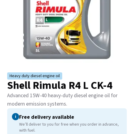
Heavy duty diesel engine oil​​​​‌ ‍ ​‍​‍‌‍ ‌ ​‍‌‍‍‌‌‍‌ ‌‍‍‌‌‍ ‍​‍​‍​ ‍‍​‍​‍‌ ​ ‌‍​‌‌‍ ‍‌‍‍‌‌ ‌​‌ ‍‌​‍ ‍‌‍‍‌‌‍ ​‍​‍​‍ ​​‍​‍‌‍‍​‌ ​‍‌‍‌‌‌‍‌‍​‍​‍​ ‍‍​‍​‍‌‍‍​‌ ‌​‌ ‌​‌ ​​‌ ​ ​ ‍‍​‍ ​‍ ‌‍ ​‌‍‍‌‌‍​‍‌‍‌‌‌ ​‍‌ ‌​‌ ‍‌​‍ ‌‌ ​ ‌ ‌​‌ ‌‌‌‍‌​‌‍‍‌‌‍ ​‍ ‍‌ ‌‍‌‍‌‌‌ ​‍‌‍​ ‌‍‌‌‌‍ ​​‍ ‍‌‍​‌‌ ​​‌ ​​​‍ ‌‍‍‌‌‍ ‍‌ ‌​‌‍‌‌‌‍ ‍‌ ‌​​‍ ‌‍‌‌‌‍‌​‌‍‍‌‌ ‌​​‍ ‌‍ ‌‌‍ ‌‍‌​‌‍‌‌​ ‌‌ ​​‌ ​‍‌‍‌‌‌ ​ ‌‍‌‌‌‍ ‍‌ ‌​‌‍​‌‌ ‌​‌‍‍‌‌‍ ‌‍ ‍​ ‍ ‌‍‍‌‌‍‌​​ ‌‌ ​​‌ ​‍‌‍ ‌‍‌​‌ ‌‌‌‍​ ‌ ‌​​‍ ‌‌ ​​‌ ​‍‌‍ ‌‍‌​‌ ‌‌‌‍​ ‌ ‌​‌ ​ ​‍ ‌‌ ​ ‌‍‍​‌‍‌‌‌‍ ​‌‍ ​​‍ ‌‌ ​‍‌‍‍‌‌‍ ‌‌ ‌‌‌‍ ​‌‍​‌​‍ ‌‌ ​‍​ ‌​​‍ ‌‌‍ ​​‍ ‌‌‍​ ‌‍‍ ​‍ ‌​ ‌​​ ‍ ‌ ‌​‌ ‍‌‌ ​​‌‍‌‌​ ‌‌ ​​‌ ​‍‌‍ ‌‍‌​‌ ‌‌‌‍​ ‌ ‌​​ ‍ ‌ ​​‌‍​‌‌ ‌​‌‍‍​​ ‌‌ ​ ‌ ‌‌‌‍​‍‌​​ ‌‍​‌‌ ‌​‌‍‌‌‌‍‌ ‌‍ ‌ ​‍‌ ‍‌​ ‌‍​‍‌‍​‌‌ ​ ‌‍‌‌‌‌‌‌‌ ​‍‌‍ ​​ ‌‌‍‍​‌ ‌​‌ ‌​‌ ​​‌ ​ ​‍‌‌​ ​ ‌​​‌​‍‌‌​ ​‍‌​‌‍​‍‌‌​ ​‍‌​‌‍‌‍ ​‌‍‍‌‌‍​‍‌‍‌‌‌ ​‍‌ ‌​‌ ‍‌​‍ ‌‌ ​ ‌ ‌​‌ ‌‌‌‍‌​‌‍‍‌‌‍ ​‍ ‍‌ ‌‍‌‍‌‌‌ ​‍‌‍​ ‌‍‌‌‌‍ ​​‍ ‍‌‍​‌‌ ​​‌ ​​​‍‌‍‌‍‍‌‌‍‌​​ ‌‌ ​​‌ ​‍‌‍ ‌‍‌​‌ ‌‌‌‍​ ‌ ‌​​‍ ‌‌ ​​‌ ​‍‌‍ ‌‍‌​‌ ‌‌‌‍​ ‌ ‌​‌ ​ ​‍ ‌‌ ​ ‌‍‍​‌‍‌‌‌‍ ​‌‍ ​​‍ ‌‌ ​‍‌‍‍‌‌‍ ‌‌ ‌‌‌‍ ​‌‍​‌​‍ ‌‌ ​‍​ ‌​​‍ ‌‌‍ ​​‍ ‌‌‍​ ‌‍‍ ​‍ ‌​ ‌​​‍‌‍‌ ‌​‌ ‍‌‌ ​​‌‍‌‌​ ‌‌ ​​‌ ​‍‌‍ ‌‍‌​‌ ‌‌‌‍​ ‌ ‌​​‍‌‍‌ ​​‌‍​‌‌ ‌​‌‍‍​​ ‌‌ ​ ‌ ‌‌‌‍​‍‌​​ ‌‍​‌‌ ‌​‌‍‌‌‌‍‌ ‌‍ ‌ ​‍‌ ‍‌​‍‌‍‌ ​​‌‍‌‌‌ ​‍‌ ​ ‌ ​​‌‍‌‌‌‍​ ‌ ‌​‌‍‍‌‌ ‌‍‌‍‌‌​ ‌‌ ​​‌ ‌‌‌‍​‍‌‍ ​‌‍‍‌‌ ​ ‌‍‍​‌‍‌‌‌‍‌​​‍​‍‌ ‌
Shell Rimula R4 L CK-4​​​​‌ ‍ ​‍​‍‌‍ ‌ ​‍‌‍‍‌‌‍‌ ‌‍‍‌‌‍ ‍​‍​‍​ ‍‍​‍​‍‌ ​ ‌‍​‌‌‍ ‍‌‍‍‌‌ ‌​‌ ‍‌​‍ ‍‌‍‍‌‌‍ ​‍​‍​‍ ​​‍​‍‌‍‍​‌ ​‍‌‍‌‌‌‍‌‍​‍​‍​ ‍‍​‍​‍‌‍‍​‌ ‌​‌ ‌​‌ ​​‌ ​ ​ ‍‍​‍ ​‍ ‌‍ ​‌‍‍‌‌‍​‍‌‍‌‌‌ ​‍‌ ‌​‌ ‍‌​‍ ‌‌ ​ ‌ ‌​‌ ‌‌‌‍‌​‌‍‍‌‌‍ ​‍ ‍‌ ‌‍‌‍‌‌‌ ​‍‌‍​ ‌‍‌‌‌‍ ​​‍ ‍‌‍​‌‌ ​​‌ ​​​‍ ‌‍‍‌‌‍ ‍‌ ‌​‌‍‌‌‌‍ ‍‌ ‌​​‍ ‌‍‌‌‌‍‌​‌‍‍‌‌ ‌​​‍ ‌‍ ‌‌‍ ‌‍‌​‌‍‌‌​ ‌‌ ​​‌ ​‍‌‍‌‌‌ ​ ‌‍‌‌‌‍ ‍‌ ‌​‌‍​‌‌ ‌​‌‍‍‌‌‍ ‌‍ ‍​ ‍ ‌‍‍‌‌‍‌​​ ‌‌ ​​‌ ​‍‌‍ ‌‍‌​‌ ‌‌‌‍​ ‌ ‌​​‍ ‌‌ ​​‌ ​‍‌‍ ‌‍‌​‌ ‌‌‌‍​ ‌ ‌​‌ ​ ​‍ ‌‌ ​ ‌‍‍​‌‍‌‌‌‍ ​‌‍ ​​‍ ‌‌ ​‍‌‍‍‌‌‍ ‌‌ ‌‌‌‍ ​‌‍​‌​‍ ‌‌ ​‍​ ‌​​‍ ‌‌‍ ​​‍ ‌‌‍​ ‌‍‍ ​‍ ‌​ ‌​​ ‍ ‌ ‌​‌ ‍‌‌ ​​‌‍‌‌​ ‌‌ ​​‌ ​‍‌‍ ‌‍‌​‌ ‌‌‌‍​ ‌ ‌​​ ‍ ‌ ​​‌‍​‌‌ ‌​‌‍‍​​ ‌‌ ​​‌ ​‍‌‍ ‌‍‌​‌ ‌‌‌‍​ ‌ ‌​‌​ ‍‌‍​‌‌‍ ‌‌‍‌‌​ ‌‍​‍‌‍​‌‌ ​ ‌‍‌‌‌‌‌‌‌ ​‍‌‍ ​​ ‌‌‍‍​‌ ‌​‌ ‌​‌ ​​‌ ​ ​‍‌‌​ ​ ‌​​‌​‍‌‌​ ​‍‌​‌‍​‍‌‌​ ​‍‌​‌‍‌‍ ​‌‍‍‌‌‍​‍‌‍‌‌‌ ​‍‌ ‌​‌ ‍‌​‍ ‌‌ ​ ‌ ‌​‌ ‌‌‌‍‌​‌‍‍‌‌‍ ​‍ ‍‌ ‌‍‌‍‌‌‌ ​‍‌‍​ ‌‍‌‌‌‍ ​​‍ ‍‌‍​‌‌ ​​‌ ​​​‍‌‍‌‍‍‌‌‍‌​​ ‌‌ ​​‌ ​‍‌‍ ‌‍‌​‌ ‌‌‌‍​ ‌ ‌​​‍ ‌‌ ​​‌ ​‍‌‍ ‌‍‌​‌ ‌‌‌‍​ ‌ ‌​‌ ​ ​‍ ‌‌ ​ ‌‍‍​‌‍‌‌‌‍ ​‌‍ ​​‍ ‌‌ ​‍‌‍‍‌‌‍ ‌‌ ‌‌‌‍ ​‌‍​‌​‍ ‌‌ ​‍​ ‌​​‍ ‌‌‍ ​​‍ ‌‌‍​ ‌‍‍ ​‍ ‌​ ‌​​‍‌‍‌ ‌​‌ ‍‌‌ ​​‌‍‌‌​ ‌‌ ​​‌ ​‍‌‍ ‌‍‌​‌ ‌‌‌‍​ ‌ ‌​​‍‌‍‌ ​​‌‍​‌‌ ‌​‌‍‍​​ ‌‌ ​​‌ ​‍‌‍ ‌‍‌​‌ ‌‌‌‍​ ‌ ‌​‌​ ‍‌‍​‌‌‍ ‌‌‍‌‌​‍‌‍‌ ​​‌‍‌‌‌ ​‍‌ ​ ‌ ​​‌‍‌‌‌‍​ ‌ ‌​‌‍‍‌‌ ‌‍‌‍‌‌​ ‌‌ ​​‌ ‌‌‌‍​‍‌‍ ​‌‍‍‌‌ ​ ‌‍‍​‌‍‌‌‌‍‌​​‍​‍‌ ‌
Advanced 15W-40 heavy-duty diesel engine oil for
modern emission systems.​​​​‌ ‍ ​‍​‍‌‍ ‌ ​‍‌‍‍‌‌‍‌ ‌‍‍‌‌‍ ‍​‍​‍​ ‍‍​‍​‍‌ ​ ‌‍​‌‌‍ ‍‌‍‍‌‌ ‌​‌ ‍‌​‍ ‍‌‍‍‌‌‍ ​‍​‍​‍ ​​‍​‍‌‍‍​‌ ​‍‌‍‌‌‌‍‌‍​‍​‍​ ‍‍​‍​‍‌‍‍​‌ ‌​‌ ‌​‌ ​​‌ ​ ​ ‍‍​‍ ​‍ ‌‍ ​‌‍‍‌‌‍​‍‌‍‌‌‌ ​‍‌ ‌​‌ ‍‌​‍ ‌‌ ​ ‌ ‌​‌ ‌‌‌‍‌​‌‍‍‌‌‍ ​‍ ‍‌ ‌‍‌‍‌‌‌ ​‍‌‍​ ‌‍‌‌‌‍ ​​‍ ‍‌‍​‌‌ ​​‌ ​​​‍ ‌‍‍‌‌‍ ‍‌ ‌​‌‍‌‌‌‍ ‍‌ ‌​​‍ ‌‍‌‌‌‍‌​‌‍‍‌‌ ‌​​‍ ‌‍ ‌‌‍ ‌‍‌​‌‍‌‌​ ‌‌ ​​‌ ​‍‌‍‌‌‌ ​ ‌‍‌‌‌‍ ‍‌ ‌​‌‍​‌‌ ‌​‌‍‍‌‌‍ ‌‍ ‍​ ‍ ‌‍‍‌‌‍‌​​ ‌‌ ​​‌ ​‍‌‍ ‌‍‌​‌ ‌‌‌‍​ ‌ ‌​​‍ ‌‌ ​​‌ ​‍‌‍ ‌‍‌​‌ ‌‌‌‍​ ‌ ‌​‌ ​ ​‍ ‌‌ ​ ‌‍‍​‌‍‌‌‌‍ ​‌‍ ​​‍ ‌‌ ​‍‌‍‍‌‌‍ ‌‌ ‌‌‌‍ ​‌‍​‌​‍ ‌‌ ​‍​ ‌​​‍ ‌‌‍ ​​‍ ‌‌‍​ ‌‍‍ ​‍ ‌​ ‌​​ ‍ ‌ ‌​‌ ‍‌‌ ​​‌‍‌‌​ ‌‌ ​​‌ ​‍‌‍ ‌‍‌​‌ ‌‌‌‍​ ‌ ‌​​ ‍ ‌ ​​‌‍​‌‌ ‌​‌‍‍​​ ‌‌ ​ ‌ ‌‌‌‍​‍‌ ‌​‌‍‍‌‌ ‌​‌‍ ​‌‍‌‌​ ‌‍​‍‌‍​‌‌ ​ ‌‍‌‌‌‌‌‌‌ ​‍‌‍ ​​ ‌‌‍‍​‌ ‌​‌ ‌​‌ ​​‌ ​ ​‍‌‌​ ​ ‌​​‌​‍‌‌​ ​‍‌​‌‍​‍‌‌​ ​‍‌​‌‍‌‍ ​‌‍‍‌‌‍​‍‌‍‌‌‌ ​‍‌ ‌​‌ ‍‌​‍ ‌‌ ​ ‌ ‌​‌ ‌‌‌‍‌​‌‍‍‌‌‍ ​‍ ‍‌ ‌‍‌‍‌‌‌ ​‍‌‍​ ‌‍‌‌‌‍ ​​‍ ‍‌‍​‌‌ ​​‌ ​​​‍‌‍‌‍‍‌‌‍‌​​ ‌‌ ​​‌ ​‍‌‍ ‌‍‌​‌ ‌‌‌‍​ ‌ ‌​​‍ ‌‌ ​​‌ ​‍‌‍ ‌‍‌​‌ ‌‌‌‍​ ‌ ‌​‌ ​ ​‍ ‌‌ ​ ‌‍‍​‌‍‌‌‌‍ ​‌‍ ​​‍ ‌‌ ​‍‌‍‍‌‌‍ ‌‌ ‌‌‌‍ ​‌‍​‌​‍ ‌‌ ​‍​ ‌​​‍ ‌‌‍ ​​‍ ‌‌‍​ ‌‍‍ ​‍ ‌​ ‌​​‍‌‍‌ ‌​‌ ‍‌‌ ​​‌‍‌‌​ ‌‌ ​​‌ ​‍‌‍ ‌‍‌​‌ ‌‌‌‍​ ‌ ‌​​‍‌‍‌ ​​‌‍​‌‌ ‌​‌‍‍​​ ‌‌ ​ ‌ ‌‌‌‍​‍‌ ‌​‌‍‍‌‌ ‌​‌‍ ​‌‍‌‌​‍‌‍‌ ​​‌‍‌‌‌ ​‍‌ ​ ‌ ​​‌‍‌‌‌‍​ ‌ ‌​‌‍‍‌‌ ‌‍‌‍‌‌​ ‌‌ ​​‌ ‌‌‌‍​‍‌‍ ​‌‍‍‌‌ ​ ‌‍‍​‌‍‌‌‌‍‌​​‍​‍‌ ‌
Free delivery available ​​​​‌ ‍ ​‍​‍‌‍ ‌ ​‍‌‍‍‌‌‍‌ ‌‍‍‌‌‍ ‍​‍​‍​ ‍‍​‍​‍‌ ​ ‌‍​‌‌‍ ‍‌‍‍‌‌ ‌​‌ ‍‌​‍ ‍‌‍‍‌‌‍ ​‍​‍​‍ ​​‍​‍‌‍‍​‌ ​‍‌‍‌‌‌‍‌‍​‍​‍​ ‍‍​‍​‍‌‍‍​‌ ‌​‌ ‌​‌ ​​‌ ​ ​ ‍‍​‍ ​‍ ‌‍ ​‌‍‍‌‌‍​‍‌‍‌‌‌ ​‍‌ ‌​‌ ‍‌​‍ ‌‌ ​ ‌ ‌​‌ ‌‌‌‍‌​‌‍‍‌‌‍ ​‍ ‍‌ ‌‍‌‍‌‌‌ ​‍‌‍​ ‌‍‌‌‌‍ ​​‍ ‍‌‍​‌‌ ​​‌ ​​​‍ ‌‍‍‌‌‍ ‍‌ ‌​‌‍‌‌‌‍ ‍‌ ‌​​‍ ‌‍‌‌‌‍‌​‌‍‍‌‌ ‌​​‍ ‌‍ ‌‌‍ ‌‍‌​‌‍‌‌​ ‌‌ ​​‌ ​‍‌‍‌‌‌ ​ ‌‍‌‌‌‍ ‍‌ ‌​‌‍​‌‌ ‌​‌‍‍‌‌‍ ‌‍ ‍​ ‍ ‌‍‍‌‌‍‌​​ ‌‌ ​​‌ ​‍‌‍ ‌‍‌​‌ ‌‌‌‍​ ‌ ‌​​‍ ‌‌ ​​‌ ​‍‌‍ ‌‍‌​‌ ‌‌‌‍​ ‌ ‌​‌ ​ ​‍ ‌‌ ​ ‌‍‍​‌‍‌‌‌‍ ​‌‍ ​​‍ ‌‌ ​‍‌‍‍‌‌‍ ‌‌ ‌‌‌‍ ​‌‍​‌​‍ ‌‌ ​‍​ ‌​​‍ ‌‌‍ ​​‍ ‌‌‍​ ‌‍‍ ​‍ ‌​ ‌​​ ‍ ‌ ‌​‌ ‍‌‌ ​​‌‍‌‌​ ‌‌ ​​‌ ​‍‌‍ ‌‍‌​‌ ‌‌‌‍​ ‌ ‌​​ ‍ ‌ ​​‌‍​‌‌ ‌​‌‍‍​​ ‌‌‍‍‌‌‍ ‍‌‍‌‍‌‍ ​‍ ‍‌ ‌​‌‍‍‌‌ ‌​‌‍ ​‌‍‌‌​ ‌‍​‍‌‍​‌‌ ​ ‌‍‌‌‌‌‌‌‌ ​‍‌‍ ​​ ‌‌‍‍​‌ ‌​‌ ‌​‌ ​​‌ ​ ​‍‌‌​ ​ ‌​​‌​‍‌‌​ ​‍‌​‌‍​‍‌‌​ ​‍‌​‌‍‌‍ ​‌‍‍‌‌‍​‍‌‍‌‌‌ ​‍‌ ‌​‌ ‍‌​‍ ‌‌ ​ ‌ ‌​‌ ‌‌‌‍‌​‌‍‍‌‌‍ ​‍ ‍‌ ‌‍‌‍‌‌‌ ​‍‌‍​ ‌‍‌‌‌‍ ​​‍ ‍‌‍​‌‌ ​​‌ ​​​‍‌‍‌‍‍‌‌‍‌​​ ‌‌ ​​‌ ​‍‌‍ ‌‍‌​‌ ‌‌‌‍​ ‌ ‌​​‍ ‌‌ ​​‌ ​‍‌‍ ‌‍‌​‌ ‌‌‌‍​ ‌ ‌​‌ ​ ​‍ ‌‌ ​ ‌‍‍​‌‍‌‌‌‍ ​‌‍ ​​‍ ‌‌ ​‍‌‍‍‌‌‍ ‌‌ ‌‌‌‍ ​‌‍​‌​‍ ‌‌ ​‍​ ‌​​‍ ‌‌‍ ​​‍ ‌‌‍​ ‌‍‍ ​‍ ‌​ ‌​​‍‌‍‌ ‌​‌ ‍‌‌ ​​‌‍‌‌​ ‌‌ ​​‌ ​‍‌‍ ‌‍‌​‌ ‌‌‌‍​ ‌ ‌​​‍‌‍‌ ​​‌‍​‌‌ ‌​‌‍‍​​ ‌‌‍‍‌‌‍ ‍‌‍‌‍‌‍ ​‍ ‍‌ ‌​‌‍‍‌‌ ‌​‌‍ ​‌‍‌‌​‍‌‍‌ ​​‌‍‌‌‌ ​‍‌ ​ ‌ ​​‌‍‌‌‌‍​ ‌ ‌​‌‍‍‌‌ ‌‍‌‍‌‌​ ‌‌ ​​‌ ‌‌‌‍​‍‌‍ ​‌‍‍‌‌ ​ ‌‍‍​‌‍‌‌‌‍‌​​‍​‍‌ ‌
i
We’ll deliver to you for free when you order in advance,
with fuel. ​​​​‌ ‍ ​‍​‍‌‍ ‌ ​‍‌‍‍‌‌‍‌ ‌‍‍‌‌‍ ‍​‍​‍​ ‍‍​‍​‍‌ ​ ‌‍​‌‌‍ ‍‌‍‍‌‌ ‌​‌ ‍‌​‍ ‍‌‍‍‌‌‍ ​‍​‍​‍ ​​‍​‍‌‍‍​‌ ​‍‌‍‌‌‌‍‌‍​‍​‍​ ‍‍​‍​‍‌‍‍​‌ ‌​‌ ‌​‌ ​​‌ ​ ​ ‍‍​‍ ​‍ ‌‍ ​‌‍‍‌‌‍​‍‌‍‌‌‌ ​‍‌ ‌​‌ ‍‌​‍ ‌‌ ​ ‌ ‌​‌ ‌‌‌‍‌​‌‍‍‌‌‍ ​‍ ‍‌ ‌‍‌‍‌‌‌ ​‍‌‍​ ‌‍‌‌‌‍ ​​‍ ‍‌‍​‌‌ ​​‌ ​​​‍ ‌‍‍‌‌‍ ‍‌ ‌​‌‍‌‌‌‍ ‍‌ ‌​​‍ ‌‍‌‌‌‍‌​‌‍‍‌‌ ‌​​‍ ‌‍ ‌‌‍ ‌‍‌​‌‍‌‌​ ‌‌ ​​‌ ​‍‌‍‌‌‌ ​ ‌‍‌‌‌‍ ‍‌ ‌​‌‍​‌‌ ‌​‌‍‍‌‌‍ ‌‍ ‍​ ‍ ‌‍‍‌‌‍‌​​ ‌‌ ​​‌ ​‍‌‍ ‌‍‌​‌ ‌‌‌‍​ ‌ ‌​​‍ ‌‌ ​​‌ ​‍‌‍ ‌‍‌​‌ ‌‌‌‍​ ‌ ‌​‌ ​ ​‍ ‌‌ ​ ‌‍‍​‌‍‌‌‌‍ ​‌‍ ​​‍ ‌‌ ​‍‌‍‍‌‌‍ ‌‌ ‌‌‌‍ ​‌‍​‌​‍ ‌‌ ​‍​ ‌​​‍ ‌‌‍ ​​‍ ‌‌‍​ ‌‍‍ ​‍ ‌​ ‌​​ ‍ ‌ ‌​‌ ‍‌‌ ​​‌‍‌‌​ ‌‌ ​​‌ ​‍‌‍ ‌‍‌​‌ ‌‌‌‍​ ‌ ‌​​ ‍ ‌ ​​‌‍​‌‌ ‌​‌‍‍​​ ‌‌‍‍‌‌‍ ‍‌‍‌‍‌‍ ​‍ ‍‌‍‌​‌‍‌‌‌ ​ ‌‍​ ‌ ​‍‌‍‍‌‌ ​​‌ ‌​‌‍‍‌‌‍ ‌‍ ‍​ ‌‍​‍‌‍​‌‌ ​ ‌‍‌‌‌‌‌‌‌ ​‍‌‍ ​​ ‌‌‍‍​‌ ‌​‌ ‌​‌ ​​‌ ​ ​‍‌‌​ ​ ‌​​‌​‍‌‌​ ​‍‌​‌‍​‍‌‌​ ​‍‌​‌‍‌‍ ​‌‍‍‌‌‍​‍‌‍‌‌‌ ​‍‌ ‌​‌ ‍‌​‍ ‌‌ ​ ‌ ‌​‌ ‌‌‌‍‌​‌‍‍‌‌‍ ​‍ ‍‌ ‌‍‌‍‌‌‌ ​‍‌‍​ ‌‍‌‌‌‍ ​​‍ ‍‌‍​‌‌ ​​‌ ​​​‍‌‍‌‍‍‌‌‍‌​​ ‌‌ ​​‌ ​‍‌‍ ‌‍‌​‌ ‌‌‌‍​ ‌ ‌​​‍ ‌‌ ​​‌ ​‍‌‍ ‌‍‌​‌ ‌‌‌‍​ ‌ ‌​‌ ​ ​‍ ‌‌ ​ ‌‍‍​‌‍‌‌‌‍ ​‌‍ ​​‍ ‌‌ ​‍‌‍‍‌‌‍ ‌‌ ‌‌‌‍ ​‌‍​‌​‍ ‌‌ ​‍​ ‌​​‍ ‌‌‍ ​​‍ ‌‌‍​ ‌‍‍ ​‍ ‌​ ‌​​‍‌‍‌ ‌​‌ ‍‌‌ ​​‌‍‌‌​ ‌‌ ​​‌ ​‍‌‍ ‌‍‌​‌ ‌‌‌‍​ ‌ ‌​​‍‌‍‌ ​​‌‍​‌‌ ‌​‌‍‍​​ ‌‌‍‍‌‌‍ ‍‌‍‌‍‌‍ ​‍ ‍‌‍‌​‌‍‌‌‌ ​ ‌‍​ ‌ ​‍‌‍‍‌‌ ​​‌ ‌​‌‍‍‌‌‍ ‌‍ ‍​‍‌‍‌ ​​‌‍‌‌‌ ​‍‌ ​ ‌ ​​‌‍‌‌‌‍​ ‌ ‌​‌‍‍‌‌ ‌‍‌‍‌‌​ ‌‌ ​​‌ ‌‌‌‍​‍‌‍ ​‌‍‍‌‌ ​ ‌‍‍​‌‍‌‌‌‍‌​​‍​‍‌ ‌